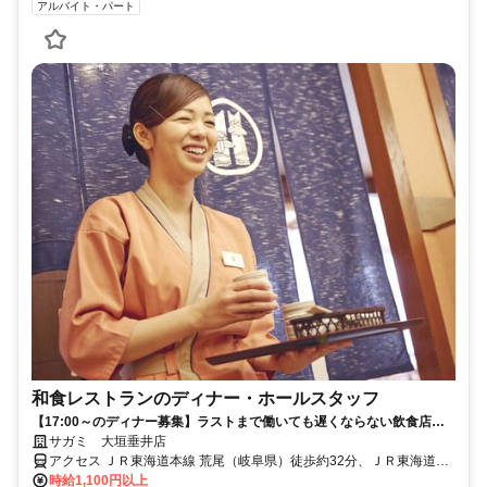
アルバイト・パート
和食レストランのディナー・ホールスタッフ
【17:00～のディナー募集】ラストまで働いても遅くならない飲食店バ
イト☆
サガミ 大垣垂井店
アクセス ＪＲ東海道本線 荒尾（岐阜県）徒歩約32分、ＪＲ東海道本
線 垂井南口徒歩約39分、ＪＲ東海道本線 美濃赤坂徒歩約48分 綾戸口
時給1,100円以上