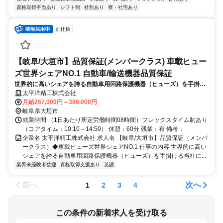
資格取得手当あり
シフト制
社割あり
寮・社宅あり
正社員
【岐阜/大垣市】品質保証(メンバークラス) 車載ヒュー
ズ世界シェアNO.1 自動車/輸送機器品質保証
世界的に高いシェアを誇る自動車用回路保護機器（ヒューズ）を手掛け
る当社にて、品質管理・品質保証業務をお任せします。具体的な業務内
太平洋精工株式会社
容については以下の通りです。
月給267,000円～380,000円
岐阜県大垣市
就業時間 （1日あたり所定労働時間08時間）フレックスタイム制あり
（コアタイム：10:10～14:50） 休憩：60分 残業：有 備考：
企業名 太平洋精工株式会社 求人名 【岐阜/大垣市】品質保証（メンバ
ークラス）◆車載ヒューズ世界シェアNO.1 仕事の内容 世界的に高い
シェアを誇る自動車用回路保護機器（ヒューズ）を手掛ける当社に...
業界未経験者歓迎
資格取得支援あり
英語
前へ
次へ
1
2
3
4
この条件の新着求人を受け取る