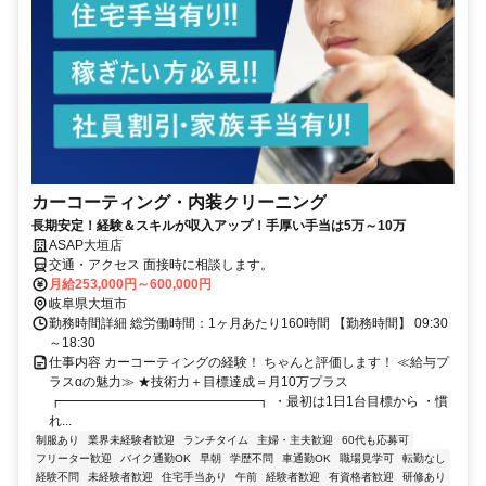
カーコーティング・内装クリーニング
長期安定！経験＆スキルが収入アップ！手厚い手当は5万～10万
ASAP大垣店
交通・アクセス 面接時に相談します。
月給253,000円～600,000円
岐阜県大垣市
勤務時間詳細 総労働時間：1ヶ月あたり160時間 【勤務時間】 09:30
～18:30
仕事内容 カーコーティングの経験！ ちゃんと評価します！ ≪給与プ
ラスαの魅力≫ ★技術力＋目標達成＝月10万プラス
┏━━━━━━━━━━━━━━━┓ ・最初は1日1台目標から ・慣
れ...
制服あり
業界未経験者歓迎
ランチタイム
主婦・主夫歓迎
60代も応募可
フリーター歓迎
バイク通勤OK
早朝
学歴不問
車通勤OK
職場見学可
転勤なし
経験不問
未経験者歓迎
住宅手当あり
午前
経験者歓迎
有資格者歓迎
研修あり