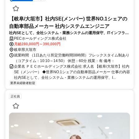
【岐阜/大垣市】社内SE(メンバー) 世界NO.1シェアの
自動車部品メーカー 社内システムエンジニア
社内SEとして、全社システム・業務システムの運用保守、ITインフラ管
理、社内ヘルプデスク、セキュリティ対策、システム改善、IT関連規
PECホールディングス株式会社
程・マニュアル類の整備、グローバル拠点のITサポートを担当します。
月給280,000円～390,000円
岐阜県大垣市
就業時間 （1日あたり所定労働時間08時間）フレックスタイム制あり
（コアタイム：10:10～14:50） 休憩：60分 残業：有 備考：
企業名 ＰＥＣホールディングス株式会社 求人名 【岐阜/大垣市】社内
SE（メンバー） ◆世界NO.1シェアの自動車部品メーカー 仕事の内容
社内SEとして、全社システム・業務システムの運用保守、I...
業界未経験者歓迎
正社員