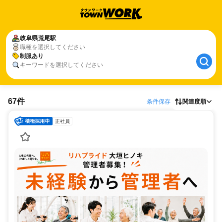
岐阜県
荒尾駅
職種を選択してください
制服あり
キーワードを選択してください
67件
条件保存
関連度順
正社員