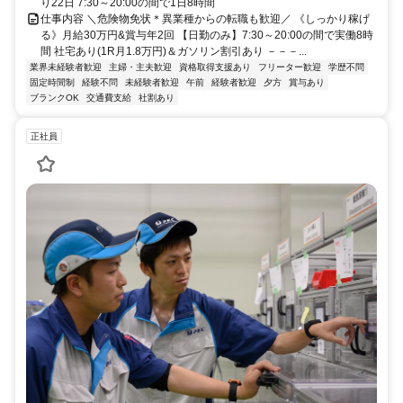
り22日 7:30～20:00の間で1日8時間
仕事内容 ＼危険物免状＊異業種からの転職も歓迎／ 《しっかり稼げ
る》月給30万円&賞与年2回 【日勤のみ】7:30～20:00の間で実働8時
間 社宅あり(1R月1.8万円)＆ガソリン割引あり －－－...
業界未経験者歓迎
主婦・主夫歓迎
資格取得支援あり
フリーター歓迎
学歴不問
固定時間制
経験不問
未経験者歓迎
午前
経験者歓迎
夕方
賞与あり
ブランクOK
交通費支給
社割あり
正社員