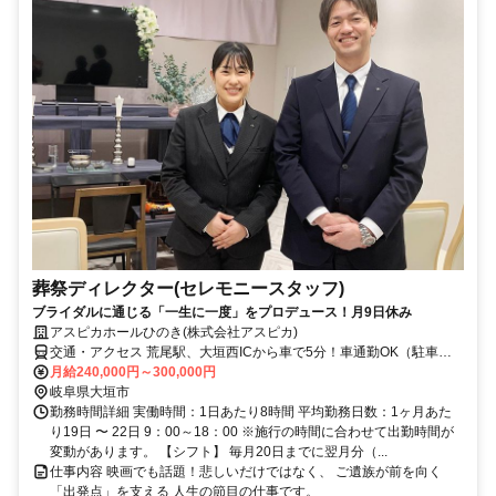
葬祭ディレクター(セレモニースタッフ)
ブライダルに通じる「一生に一度」をプロデュース！月9日休み
アスピカホールひのき(株式会社アスピカ)
交通・アクセス 荒尾駅、大垣西ICから車で5分！車通勤OK（駐車場
完備）
月給240,000円～300,000円
岐阜県大垣市
勤務時間詳細 実働時間：1日あたり8時間 平均勤務日数：1ヶ月あた
り19日 〜 22日 9：00～18：00 ※施行の時間に合わせて出勤時間が
変動があります。 【シフト】 毎月20日までに翌月分（...
仕事内容 映画でも話題！悲しいだけではなく、 ご遺族が前を向く
「出発点」を支える 人生の節目の仕事です。