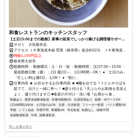
和食レストランのキッチンスタッフ
【土日15:00までの勤務】家事の延長でしっかり稼げる調理場サポート
◎
サガミ 大垣垂井店
アクセス ＪＲ東海道本線 荒尾（岐阜県）徒歩約32分、ＪＲ東海道本
線 垂井南口徒歩約39分、ＪＲ東海道本線 美濃赤坂徒歩約48分 綾戸口
時給1,100円以上
交差点から車で2分
岐阜県大垣市
勤務時間 ・勤務曜日：土・日・祝 ・勤務時間： [1] 07:00～15:00 ・
最低勤務日数（週）：2日 週2日～、1日3時間～OK！ ●「土日のみ」
「忙しい時は週0日」もOK！ ●「朝だ...
仕事内容 ★ お任せするお仕事内容 ★ ■麺をゆでる └うどんやそばを
茹でて、出汁と一緒に丼へ！ ■盛り付ける └天ぷらやお刺身を見栄え
よく、盛り付けます◎ ■食器の片付け・洗い場 └お席から食...
制服あり
業界未経験者歓迎
扶養内勤務OK
社員登用あり
副業・WワークOK
1日4時間以内OK
土日祝のみOK
主婦・主夫歓迎
フリーター歓迎
バイク通勤OK
早朝
シフト自由
学歴不問
車通勤OK
学生歓迎
転勤なし
経験不問
未経験者歓迎
午前
経験者歓迎
同じ企業の求人