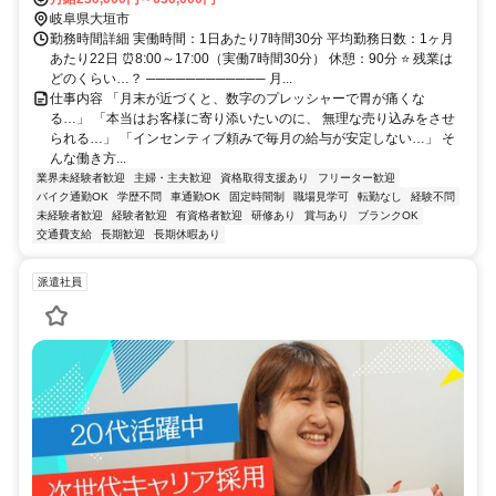
岐阜県大垣市
勤務時間詳細 実働時間：1日あたり7時間30分 平均勤務日数：1ヶ月
あたり22日 ⏰8:00～17:00（実働7時間30分） 休憩：90分 ⭐ 残業は
どのくらい…？ ──────────── 月...
仕事内容 「月末が近づくと、数字のプレッシャーで胃が痛くな
る…」 「本当はお客様に寄り添いたいのに、 無理な売り込みをさせ
られる…」 「インセンティブ頼みで毎月の給与が安定しない…」 そ
んな働き方...
業界未経験者歓迎
主婦・主夫歓迎
資格取得支援あり
フリーター歓迎
バイク通勤OK
学歴不問
車通勤OK
固定時間制
職場見学可
転勤なし
経験不問
未経験者歓迎
経験者歓迎
有資格者歓迎
研修あり
賞与あり
ブランクOK
交通費支給
長期歓迎
長期休暇あり
派遣社員