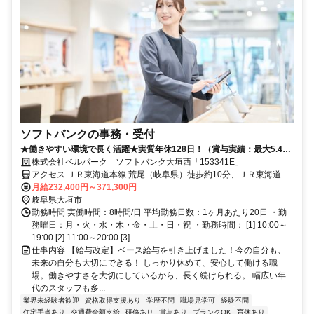
ソフトバンクの事務・受付
★働きやすい環境で長く活躍★実質年休128日！（賞与実績：最大5.4か
月分）
株式会社ベルパーク ソフトバンク大垣西「153341E」
アクセス ＪＲ東海道本線 荒尾（岐阜県）徒歩約10分、ＪＲ東海道本
線 美濃赤坂徒歩約18分、養老鉄道 北大垣徒歩約19分
月給232,400円～371,300円
岐阜県大垣市
勤務時間 実働時間：8時間/日 平均勤務日数：1ヶ月あたり20日 ・勤
務曜日：月・火・水・木・金・土・日・祝 ・勤務時間： [1] 10:00～
19:00 [2] 11:00～20:00 [3] ...
仕事内容 【給与改定】ベース給与を引き上げました！今の自分も、
未来の自分も大切にできる！ しっかり休めて、安心して働ける職
場。働きやすさを大切にしているから、長く続けられる。 幅広い年
代のスタッフも多...
業界未経験者歓迎
資格取得支援あり
学歴不問
職場見学可
経験不問
住宅手当あり
交通費全額支給
研修あり
賞与あり
ブランクOK
育休あり