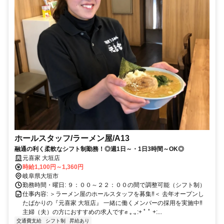
ホールスタッフ/ラーメン屋/A13
融通の利く柔軟なシフト制勤務！◎週1日～・1日3時間～OK◎
元喜家 大垣店
時給1,100円～1,360円
岐阜県大垣市
勤務時間・曜日: ９：００～２２：００の間で調整可能（シフト制）
仕事内容: ＞ラーメン屋のホールスタッフを募集‼＜ 去年オープンし
たばかりの『元喜家 大垣店』 一緒に働くメンバーの採用を実施中‼
主婦（夫）の方におすすめの求人です✊️ ｡.｡:+ ﾟ ﾟ +:...
交通費支給
シフト制
昇給あり