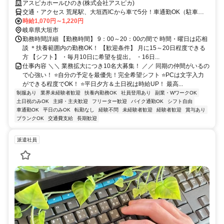
アスピカホールひのき(株式会社アスピカ)
交通・アクセス 荒尾駅、大垣西ICから車で5分！車通勤OK（駐車場
完備）
時給1,070円～1,220円
岐阜県大垣市
勤務時間詳細 【勤務時間】 9：00～20：00の間で 時間・曜日は応相
談 ＊扶養範囲内の勤務OK！ 【歓迎条件】 月に15～20日程度できる
方 【シフト】 ・毎月10日に希望を提出。 ・16日...
仕事内容 ＼＼ 業務拡大につき10名大募集！ ／／ 同期の仲間がいるの
で心強い！ ⭐自分の予定を最優先！完全希望シフト ⭐PCは文字入力
ができる程度でOK！ ⭐平日夕方＆土日祝は時給UP！ 最高...
制服あり
業界未経験者歓迎
扶養内勤務OK
社員登用あり
副業・WワークOK
土日祝のみOK
主婦・主夫歓迎
フリーター歓迎
バイク通勤OK
シフト自由
車通勤OK
平日のみOK
転勤なし
経験不問
未経験者歓迎
経験者歓迎
賞与あり
ブランクOK
交通費支給
長期歓迎
派遣社員