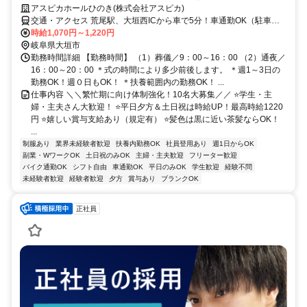
アスピカホールひのき(株式会社アスピカ)
交通・アクセス 荒尾駅、大垣西ICから車で5分！車通勤OK（駐車場
完備）
時給1,070円～1,220円
岐阜県大垣市
勤務時間詳細 【勤務時間】 （1）葬儀／9：00～16：00 （2）通夜／
16：00～20：00 ＊式の時間により多少前後します。 ＊週1～3日の
勤務OK！週０日もOK！ ＊扶養範囲内の勤務OK！ ...
仕事内容 ＼＼繁忙期に向け体制強化！10名大募集／／ ⭐学生・主
婦・主夫さん大歓迎！ ⭐平日夕方＆土日祝は時給UP！最高時給1220
円 ⭐嬉しい賞与支給あり（規定有） ⭐髪色は黒に近い茶髪ならOK！
...
制服あり
業界未経験者歓迎
扶養内勤務OK
社員登用あり
週1日からOK
副業・WワークOK
土日祝のみOK
主婦・主夫歓迎
フリーター歓迎
バイク通勤OK
シフト自由
車通勤OK
平日のみOK
学生歓迎
経験不問
未経験者歓迎
経験者歓迎
夕方
賞与あり
ブランクOK
正社員