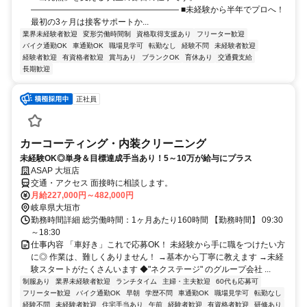
―――――――――――――――――― ■未経験から半年でプロへ！
最初の3ヶ月は接客サポートか...
業界未経験者歓迎
変形労働時間制
資格取得支援あり
フリーター歓迎
バイク通勤OK
車通勤OK
職場見学可
転勤なし
経験不問
未経験者歓迎
経験者歓迎
有資格者歓迎
賞与あり
ブランクOK
育休あり
交通費支給
長期歓迎
正社員
カーコーティング・内装クリーニング
未経験OK◎単身＆目標達成手当あり！5～10万が給与にプラス
ASAP 大垣店
交通・アクセス 面接時に相談します。
月給227,000円～482,000円
岐阜県大垣市
勤務時間詳細 総労働時間：1ヶ月あたり160時間 【勤務時間】 09:30
～18:30
仕事内容 「車好き」これで応募OK！ 未経験から手に職をつけたい方
に◎ 作業は、難しくありません！ →基本から丁寧に教えます →未経
験スタートがたくさんいます ◆"ネクステージ" のグループ会社 ...
制服あり
業界未経験者歓迎
ランチタイム
主婦・主夫歓迎
60代も応募可
フリーター歓迎
バイク通勤OK
早朝
学歴不問
車通勤OK
職場見学可
転勤なし
経験不問
未経験者歓迎
住宅手当あり
午前
経験者歓迎
有資格者歓迎
研修あり