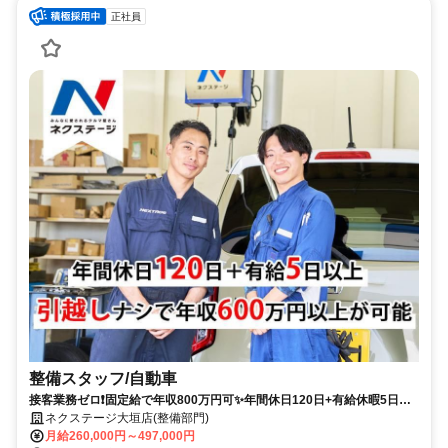
正社員
整備スタッフ/自動車
接客業務ゼロ❗固定給で年収800万円可✨年間休日120日+有給休暇5日✨
転居を伴う転勤無し❗経験者歓迎・資格手当充実✨ピット内冷暖房完備
ネクステージ大垣店(整備部門)
✨20～40代活躍中
月給260,000円～497,000円