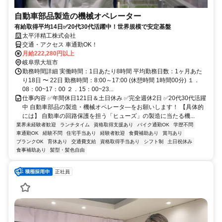
自動車部品製造の機械オペレーター
有給取得平均14日✅20代30代活躍中！世界規模で安定基盤
太平洋精工株式会社
交通・アクセス 車通勤OK！
月給222,280円以上
岐阜県大垣市
勤務時間詳細 実働時間：1日あたり8時間 平均勤務日数：1ヶ月あた
り18日 〜 22日 勤務時間：8:00～17:00 (休憩時間 1時間00分) １．
08：00~17：00 ２．15：00~23...
仕事内容 ✅年間休日121日＆土日休み ✅完全週休2日 ✅20代30代活躍
中 自動車部品の製造・機械オペレータ―をお願いします！ 【具体的
には】 自動車の回路保護を担う「ヒューズ」の製造に当たる機...
業界未経験者歓迎
ランチタイム
資格取得支援あり
バイク通勤OK
学歴不問
車通勤OK
経験不問
住宅手当あり
経験者歓迎
食費補助あり
賞与あり
ブランクOK
育休あり
交通費支給
資格取得手当あり
シフト制
土日祝休み
食事補助あり
髪型・髪色自由
正社員