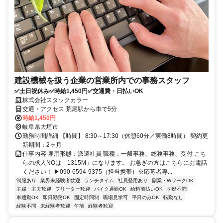
建設機械を扱う企業の営業所内での事務スタッフ
✅土日祝休み✅時給1,450円✅交通費・日払いOK
株式会社スタックカラー
交通・アクセス 荒尾駅から車で5分
時給1,450円
岐阜県大垣市
勤務時間詳細 【時間】 8:30～17:30（休憩60分／実働8時間） 契約更
新期間：2ヶ月
仕事内容 雇用形態：派遣社員 職種：一般事務、総務事務、受付 こち
らの求人NOは「1315M」になります。 お急ぎの方はこちらにお電話
ください！ ▶090-6594-9375（担当携帯）※応募者専...
制服あり
業界未経験者歓迎
ランチタイム
社員登用あり
副業・WワークOK
主婦・主夫歓迎
フリーター歓迎
バイク通勤OK
給料前払いOK
学歴不問
車通勤OK
即日勤務OK
固定時間制
職場見学可
平日のみOK
転勤なし
経験不問
未経験者歓迎
午前
経験者歓迎