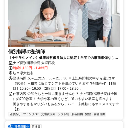
個別指導の塾講師
【小中学生メイン】健康経営優良法人に認定！自宅での事前準備なしで
学業と両立OK◎
ナビ個別指導学院 大垣西校
時給1,139円～1,465円
岐阜県大垣市
勤務時間 火～土の15：30～21：30 ※上記時間割の中から週1コマ
（90分）～相談に応じてシフトを決めていきます *時間割例* 【1限
目】15:30～16:50 【2限目】17:00～18:20...
仕事内容 ◇私たちと一緒に働きませんか？ ナビ個別指導学院は全国
に約700教室！ 大学や家の近くなど、通いやすい教室を選べます！
働きやすさもやりがいもあるから、バイト未経験にもオススメです☆
【あ...
研修あり
ブランクOK
交通費支給
シフト制
服装自由
髪型・髪色自由
正社員