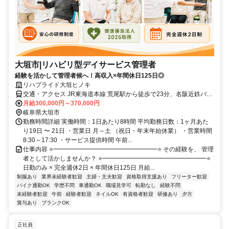
大垣市|リハビリ型デイサービス管理者
経験を活かして管理者候へ！高収入×年間休日125日◎
リハプライド大垣ヒノキ
交通・アクセス JR東海道本線 荒尾駅から徒歩で23分、名阪近鉄バス
中曽根(バス停)駅から徒歩で10分
月給300,000円～370,000円
岐阜県大垣市
勤務時間詳細 実働時間：1日あたり8時間 平均勤務日数：1ヶ月あた
り19日 〜 21日 ・営業日 月～土 （祝日・年末年始休業） ・営業時間
8:30～17:30 ・サービス提供時間 午前...
仕事内容 ⭐━━━━━━━━━━━━━━━━━⭐ その経験を、 管理
者として活かしませんか？ ⭐━━━━━━━━━━━━━━━━━⭐
日勤のみ × 完全週休2日 × 年間休日125日 月給...
制服あり
業界未経験者歓迎
主婦・主夫歓迎
資格取得支援あり
フリーター歓迎
バイク通勤OK
学歴不問
車通勤OK
職場見学可
転勤なし
経験不問
未経験者歓迎
午前
経験者歓迎
ネイルOK
有資格者歓迎
研修あり
夕方
賞与あり
ブランクOK
正社員