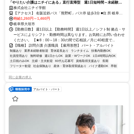
「やりたい介護はニチイにある」直行直帰型 週1日短時間～未経験歓
迎 ＊子ども手当あり
株式会社ニチイ学館
【アクセス】 名阪近鉄バス「熊野町」バス停 徒歩3分 ■住 所 岐阜県
大垣市 熊野町4-118 ■アクセス 名阪近鉄バス「熊野町」バス停 徒歩3
時給1,260円～1,460円
分
岐阜県大垣市
【勤務日数】 週1日以上 【勤務時間】 週1日以上／シフト制 拠点・サ
ービスによりシフト・勤務時間は異なります。お気軽にお問い合わせ
ください。 【★8：00～18：30の間で応相談／月に40程度で...
【職種】 訪問介護 介護職員 【雇用形態】 パート・アルバイト
制服あり
業界未経験者歓迎
育休延長あり
ランチタイム
扶養内勤務OK
社員登用あり
無料研修
週1日からOK
副業・WワークOK
1日4時間以内OK
土日祝のみOK
主婦・主夫歓迎
60代も応募可
資格取得支援あり
長期
フリーター歓迎
社会保険あり
産休・育休取得実績あり
バイク通勤OK
早朝
同じ企業の求人
アルバイト・パート