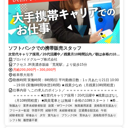
ソフトバンクでの携帯販売スタッフ
次世代キャリア採用／20代活躍中／残業月10時間以内／朝は余裕の10時
スタート
プロバイドグループ株式会社
アクセス JR美濃赤坂線「荒尾駅」より徒歩15分
月給200,000円～300,000円
岐阜県大垣市
勤務時間 実働時間：8時間/日 平均勤務日数：1ヶ月あたり21日 10:00
～19:00 (実働8時間/休憩1時間) ★残業少なめ（月残業10時間程度）
仕事内容 ＼この求人のポイント／ ＝＝＝＝＝＝＝＝＝＝＝＝＝＝＝
＝＝＝＝＝＝＝＝ ■次世代キャリア採用！20代活躍中 ■残業ほぼなし
（月10時間程度） ■満員電車とは無縁！余裕の10時スタート！ ■希...
制服あり
業界未経験者歓迎
副業・WワークOK
無期雇用派遣
資格取得支援あり
フリーター歓迎
学歴不問
経験不問
未経験者歓迎
交通費全額支給
午前
経験者歓迎
研修あり
夕方
賞与あり
ブランクOK
育休あり
資格取得手当あり
シフト制
履歴書不要