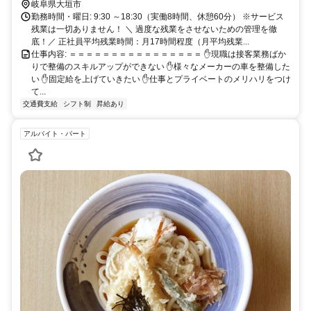
岐阜県大垣市
勤務時間・曜日: 9:30 ～18:30（実働8時間、休憩60分） ※サービス
残業は一切ありません！ ＼ 過度な残業をさせないための管理を徹
底！／ 正社員平均残業時間：月17時間程度（月平均残業...
仕事内容: ＝＝＝＝＝＝＝＝＝＝＝＝＝＝＝＝ ✋現職は接客業務ばか
りで整備のスキルアップができない ✋様々なメーカーの車を整備した
い ✋固定給を上げていきたい ✋仕事とプライベートのメリハリをつけ
て...
交通費支給
シフト制
昇給あり
アルバイト・パート