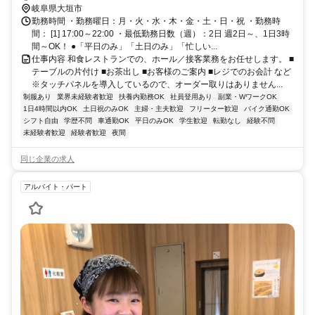
交差点から車で2分
岐阜県大垣市
勤務時間 ・勤務曜日：月・火・水・木・金・土・日・祝 ・勤務時
間： [1] 17:00～22:00 ・最低勤務日数（週）：2日 週2日～、1日3時
間～OK！ ●「平日のみ」「土日のみ」「忙しい...
仕事内容 和食レストランでの、ホール／接客業務をお任せします。 ■
テーブルの片付け ■お茶出し ■お客様のご案内 ■レジでのお会計 など
※タッチパネルを導入しているので、オーダー取りはありません...
制服あり
業界未経験者歓迎
扶養内勤務OK
社員登用あり
副業・WワークOK
1日4時間以内OK
土日祝のみOK
主婦・主夫歓迎
フリーター歓迎
バイク通勤OK
シフト自由
学歴不問
車通勤OK
平日のみOK
学生歓迎
転勤なし
経験不問
未経験者歓迎
経験者歓迎
夜間
同じ企業の求人
アルバイト・パート