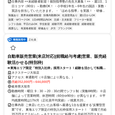
仕事内容 <<未経験者歓迎！個別指導塾の先生大募集！>> ・週1日、1
日１コマ（90分）～勤務OK！ ・小学校1年生～6年生の国語・算数・
英語を担当していただきます。 ・「ほめる指導」を実践！ ・研修...
制服あり
業界未経験者歓迎
扶養内勤務OK
社員登用あり
週1日からOK
副業・WワークOK
1日4時間以内OK
主婦・主夫歓迎
フリーター歓迎
シフト自由
平日のみOK
学生歓迎
経験不問
未経験者歓迎
経験者歓迎
残業なし
有資格者歓迎
研修あり
夕方
ブランクOK
正社員
自動車販売営業(来店対応)|前職給与考慮|営業、販売経
験活かせる(特別枠)
⏩️東海エリア限定「特別入社枠」採用スタート！経験を活かして転職で
きる！20代30代活躍中！※要普通自動車免許
ネクステージ大垣店
アクセス: 車通勤可（※店舗により異なる。）
月給352,000円～644,000円
岐阜県大垣市
勤務時間・曜日: 9：30 ～20：30の間でシフト制（実働8時間） ※店
舗によって営業時間、休憩時間（60分or90分）が異なります。 ※平
均残業時間は17h/月（正社員平均実績） ✅残業月20...
仕事内容: ご来店いただいたお客様へ最適な1台を提案する“反響型営
業”です。 東海エリア限定の特別入社枠採用スタート！ 「前職で月給
35万円まで上がった →ネクステージに転職でも月給35万円スター...