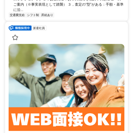
ご案内（※事実表現として踏襲） ３，査定の“型”がある：手順・基準
に沿...
交通費支給
シフト制
昇給あり
派遣社員