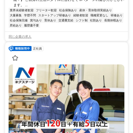
ます。 ...
業界未経験者歓迎
フリーター歓迎
社会保険あり
産休・育休取得実績あり
大量募集
学歴不問
スタートアップ研修あり
経験者歓迎
職種変更なし
研修あり
社会保険完備
賞与あり
育休あり
交通費支給
シフト制
社割あり
長期休暇あり
昇給あり
履歴書不要
同じ企業の求人
正社員