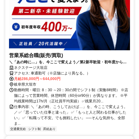
営業系総合職(販売/買取)
＼「あの時に…」を、今ここで変えよう／第2新卒歓迎・初年度から年
450万円可／年休125日／賞与年4回
ネクステージ大垣店
アクセス: 車通勤可（※店舗により異なる。）
月給286,000円～644,000円
岐阜県大垣市
勤務時間・曜日: 8：30 ～20：30の間でシフト制（実働8時間） ※店
舗によって営業時間、休憩時間（60分or90分）が異なります。 ※平
均残業時間は17h/月（正社員平均実績） ✅残業月20...
仕事内容: ＼「あの時、こうしておけば…」を、今ここで変えよう。
／ ✅「思っていた仕事と違った」 ✅「もっと人と関わる仕事がした
い」 ✅「転職って不安。でも挑戦したい」 ──そんな気持ち、全部
ま...
交通費支給
シフト制
昇給あり