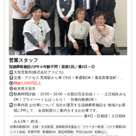
営業スタッフ
冠婚葬祭施設のPR☆年齢不問！面接1回／週4日～◎
大垣営業所(株式会社アスピカ)
交通・アクセス 荒尾駅から車で6分！車通勤OK！養老郡養老町・揖
斐郡大野町・安八郡神戸町・不破郡垂井町方面からもアクセス便利で
時給1,200円以上
す。
岐阜県大垣市
勤務時間詳細 ・10:00～16:00 ＜出勤日完全自由！＞ ・土日祝休みも
OK！プライベートもばっちり！ ・扶養内勤務OK！
仕事内容 お仕事について 当社が運営する冠婚葬祭施設を 地域のお客
様にPRして、 会員制度のご案内をするお仕事です。
――――――――――――――――――― 週4日～応相談！土日祝休
みもOK！ 終活...
扶養内勤務OK
主婦・主夫歓迎
資格取得支援あり
フリーター歓迎
バイク通勤OK
シフト自由
学歴不問
車通勤OK
固定時間制
平日のみOK
転勤なし