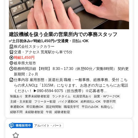
建設機械を扱う企業の営業所内での事務スタッフ
✅土日祝休み✅時給1,450円✅交通費・日払いOK
株式会社スタックカラー
交通・アクセス 荒尾駅から車で5分
時給1,450円
岐阜県大垣市
勤務時間詳細 【時間】 8:30～17:30（休憩60分／実働8時間） 契約更
新期間：2ヶ月
仕事内容 雇用形態：派遣社員 職種：一般事務、総務事務、受付 こち
らの求人NOは「1315M」になります。 お急ぎの方はこちらにお電話
ください！ ▶090-6594-9375（担当携帯）※応募者専...
制服あり
業界未経験者歓迎
ランチタイム
社員登用あり
副業・WワークOK
主婦・主夫歓迎
フリーター歓迎
バイク通勤OK
給料前払いOK
学歴不問
車通勤OK
即日勤務OK
固定時間制
職場見学可
平日のみOK
転勤なし
経験不問
未経験者歓迎
午前
経験者歓迎
アルバイト・パート