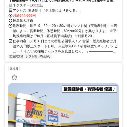
【積極採用中！8月31日までの特別募集！】⏩️20～30代活躍中✅営業&
販売経験者優遇あり×未経験もOK！（研修あり）※要普通自動車免許
ネクステージ大垣店
アクセス: 車通勤可（※店舗により異なる。）
月給644,000円
岐阜県大垣市
勤務時間・曜日: 9：30 ～20：30の間でシフト制（実働8時間） ※店
舗によって営業時間、休憩時間（60分or90分）が異なります。 ※平
均残業時間は17h/月（正社員平均実績） ✅残業月20...
仕事内容: ＼8月31日までの特別公開求人！／ 営業・販売経験者は月
給35万円以上スタートも可。 未経験もOK！研修制度でキャリアデビ
ュー！ 今だけの採用チャンスをお見逃しなく。 ┏―――――――...
交通費支給
シフト制
昇給あり
正社員