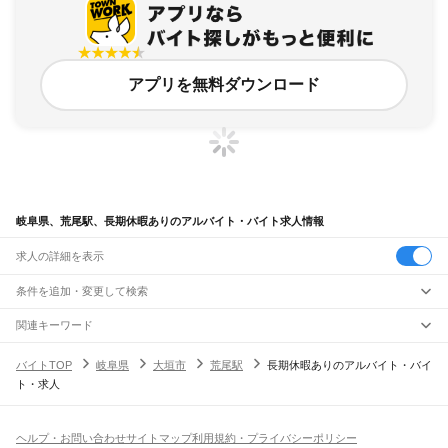
アプリを無料ダウンロード
岐阜県、荒尾駅、長期休暇ありのアルバイト・バイト求人情報
求人の詳細を表示
条件を追加・変更して検索
市区町村を追加・変更
関連キーワード
完全在宅ワーク 全国
シール貼り 在宅
現在地周辺
ガチャガチャ
犬カフェ
岐阜県
駅を追加・変更
バイトTOP
岐阜県
大垣市
荒尾駅
長期休暇ありのアルバイト・バイ
岐阜県
すべて
ト・求人
岐阜市
大垣市
高山市
多治見市
関市
中津川市
美濃市
瑞浪市
羽島市
恵那市
職種を追加・変更
JR中央本線(名古屋～塩尻)
美濃加茂市
土岐市
各務原市
可児市
山県市
瑞穂市
飛騨市
本巣市
郡上市
下呂市
古虎渓駅
多治見駅
土岐市駅
瑞浪駅
釜戸駅
武並駅
恵那駅
美乃坂本駅
中津川駅
飲食・フードサービス
海津市
羽島郡
養老郡
不破郡
安八郡
揖斐郡
本巣郡
加茂郡
可児郡
大野郡
特徴を追加・変更
落合川駅
坂下駅
飲食・フードサービス
すべて
ヘルプ・お問い合わせ
サイトマップ
利用規約・プライバシーポリシー