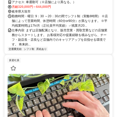
アクセス: 車通勤可（※店舗により異なる。）
月給320,000円～644,000円
岐阜県大垣市
勤務時間・曜日: 9：30 ～20：30の間でシフト制（実働8時間） ※店
舗によって営業時間、休憩時間（60分or90分）が異なります。 ※平
均残業時間は17h/月（正社員平均実績） ✅残業月20...
仕事内容: まずは店舗配属となり、販売営業・買取営業などの店舗業
務からスタートします。 お客様対応や提案経験を積みながら、チー
フ・副店長・店長など店舗内でのキャリアアップを目指せる環境で
す。 将来的...
交通費支給
シフト制
昇給あり
派遣社員