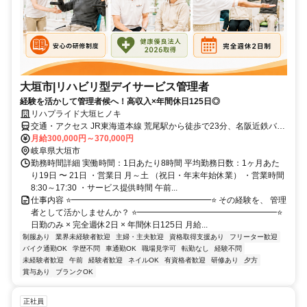
大垣市|リハビリ型デイサービス管理者
経験を活かして管理者候へ！高収入×年間休日125日◎
リハプライド大垣ヒノキ
交通・アクセス JR東海道本線 荒尾駅から徒歩で23分、名阪近鉄バス
中曽根(バス停)駅から徒歩で10分
月給300,000円～370,000円
岐阜県大垣市
勤務時間詳細 実働時間：1日あたり8時間 平均勤務日数：1ヶ月あた
り19日 〜 21日 ・営業日 月～土 （祝日・年末年始休業） ・営業時間
8:30～17:30 ・サービス提供時間 午前...
仕事内容 ⭐━━━━━━━━━━━━━━━━━⭐ その経験を、 管理
者として活かしませんか？ ⭐━━━━━━━━━━━━━━━━━⭐
日勤のみ × 完全週休2日 × 年間休日125日 月給...
制服あり
業界未経験者歓迎
主婦・主夫歓迎
資格取得支援あり
フリーター歓迎
バイク通勤OK
学歴不問
車通勤OK
職場見学可
転勤なし
経験不問
未経験者歓迎
午前
経験者歓迎
ネイルOK
有資格者歓迎
研修あり
夕方
賞与あり
ブランクOK
正社員