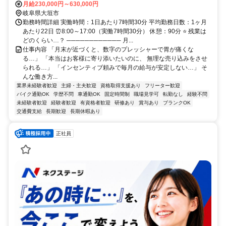
月給230,000円～630,000円
岐阜県大垣市
勤務時間詳細 実働時間：1日あたり7時間30分 平均勤務日数：1ヶ月
あたり22日 ⏰8:00～17:00（実働7時間30分） 休憩：90分 ⭐ 残業は
どのくらい…？ ──────────── 月...
仕事内容 「月末が近づくと、数字のプレッシャーで胃が痛くな
る…」 「本当はお客様に寄り添いたいのに、 無理な売り込みをさせ
られる…」 「インセンティブ頼みで毎月の給与が安定しない…」 そ
んな働き方...
業界未経験者歓迎
主婦・主夫歓迎
資格取得支援あり
フリーター歓迎
バイク通勤OK
学歴不問
車通勤OK
固定時間制
職場見学可
転勤なし
経験不問
未経験者歓迎
経験者歓迎
有資格者歓迎
研修あり
賞与あり
ブランクOK
交通費支給
長期歓迎
長期休暇あり
正社員