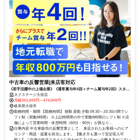
中古車の反響営業|来店客対応
《若手活躍中の上場企業》《通常賞与年4回＋チーム賞与年2回》スター
ト給与UP制度実施中！
ネクステージ大垣店
月給302,000円～474,000円
岐阜県大垣市
勤務時間・期間 【勤務時間】 朝勤 昼勤 夕勤 09:30～20:30の間でシ
フト制（実働8時間） ※上記時間帯の中で実働8時間のシフト制 ※店
舗によって営業時間・休憩時間（60分・90分）が異なり...
仕事内容 中古車販売の反響営業として、 来店されたお客様へのヒア
リング・商談・提案を担当します。 【働き方も選べて安定収入可
能！】 ご自身の生活スタイルに合わせて 3パターンの働き方がござい