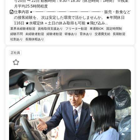
り20日 〜 22日 勤務時間：9:30～18:30（休憩時間：1時間） ※残業
月平均25.5時間程度
仕事内容 ●･･━━･･━━･･━━･･━━･･━━･･━━･･ 販売・飲食など
の接客経験を、 次は安定した環境で活かしませんか。 ★年間休日
116日 ★水曜定休＋土日の休み取得も可能 ★飛び込み...
業界未経験者歓迎
資格取得支援あり
フリーター歓迎
車通勤OK
固定時間制
経験不問
未経験者歓迎
経験者歓迎
研修あり
育休あり
交通費支給
長期歓迎
社割あり
長期休暇あり
正社員