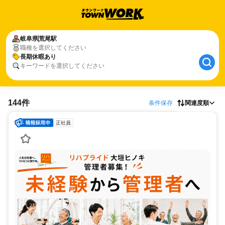
岐阜県
荒尾駅
職種を選択してください
長期休暇あり
キーワードを選択してください
144件
条件保存
関連度順
正社員