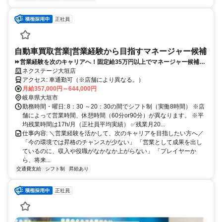
正社員
自動車買取営業|営業経験から目指すマネージャー候補
⏩️営業経験を次のキャリアへ！固定給35万円以上でマネージャー候補
へ！
ネクステージ大垣店
アクセス: 車通勤可（※店舗により異なる。）
月給357,000円～644,000円
岐阜県大垣市
勤務時間・曜日: 8：30 ～20：30の間でシフト制（実働8時間） ※店
舗によって営業時間、休憩時間（60分or90分）が異なります。 ※平
均残業時間は17h/月（正社員平均実績） ✅残業月20...
仕事内容: ＼営業経験を活かして、次のキャリアを目指したい方へ／
「今の環境では昇格のチャンスが少ない」 「営業として成果を出し
ているのに、収入や役職がなかなか上がらない」 「プレイヤーか
ら、将来...
交通費支給
シフト制
昇給あり
正社員