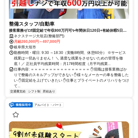
整備スタッフ/自動車
接客業務ゼロ❗固定給で年収800万円可✨年間休日120日+有給休暇5日✨
転居を伴う転勤無し❗経験者歓迎・資格手当充実✨ピット内冷暖房完備
ネクステージ大垣店(整備部門)
✨20～40代活躍中
月給260,000円～497,000円
岐阜県大垣市
勤務時間・曜日: 9:30 ～18:30（実働8時間、休憩60分） ※サービス
残業は一切ありません！ ＼ 過度な残業をさせないための管理を徹
底！／ 正社員平均残業時間：月17時間程度（月平均残業...
仕事内容: ＝＝＝＝＝＝＝＝＝＝＝＝＝＝＝＝ ✋現職は接客業務ばか
りで整備のスキルアップができない ✋様々なメーカーの車を整備した
い ✋固定給を上げていきたい ✋仕事とプライベートのメリハリをつけ
て...
交通費支給
シフト制
昇給あり
アルバイト・パート