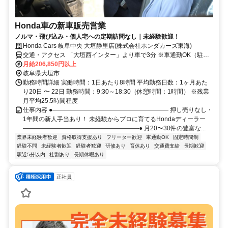
Honda車の新車販売営業
ノルマ・飛び込み・個人宅への定期訪問なし｜未経験歓迎！
Honda Cars 岐阜中央 大垣静里店(株式会社ホンダカーズ東海)
交通・アクセス 「大垣西インター」より車で3分 ※車通勤OK（駐車
場完備）
月給206,850円以上
岐阜県大垣市
勤務時間詳細 実働時間：1日あたり8時間 平均勤務日数：1ヶ月あた
り20日 〜 22日 勤務時間：9:30～18:30（休憩時間：1時間） ※残業
月平均25.5時間程度
仕事内容 ●――――――――――――――――――― 押し売りなし・
1年間の新人手当あり！ 未経験からプロに育てるHondaディーラー
―――――――――――――――――――● 月20〜30件の豊富な...
業界未経験者歓迎
資格取得支援あり
フリーター歓迎
車通勤OK
固定時間制
経験不問
未経験者歓迎
経験者歓迎
研修あり
育休あり
交通費支給
長期歓迎
駅近5分以内
社割あり
長期休暇あり
正社員