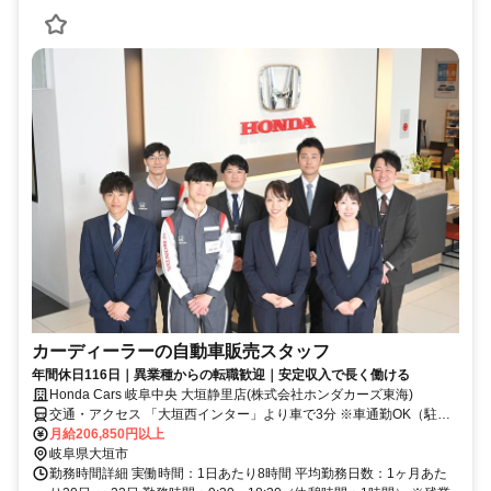
カーディーラーの自動車販売スタッフ
年間休日116日｜異業種からの転職歓迎｜安定収入で長く働ける
Honda Cars 岐阜中央 大垣静里店(株式会社ホンダカーズ東海)
交通・アクセス 「大垣西インター」より車で3分 ※車通勤OK（駐車
場完備）
月給206,850円以上
岐阜県大垣市
勤務時間詳細 実働時間：1日あたり8時間 平均勤務日数：1ヶ月あた