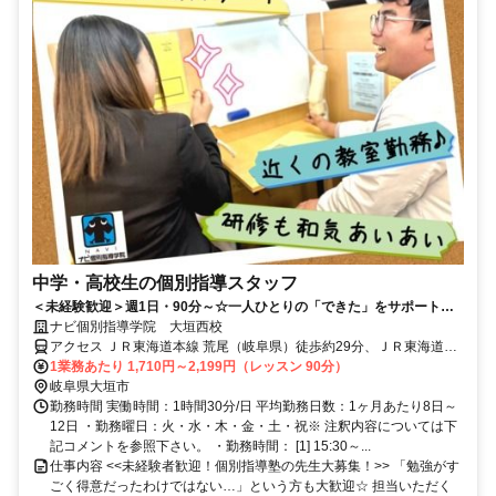
中学・高校生の個別指導スタッフ
＜未経験歓迎＞週1日・90分～☆一人ひとりの「できた」をサポートす
るお仕事！
ナビ個別指導学院 大垣西校
アクセス ＪＲ東海道本線 荒尾（岐阜県）徒歩約29分、ＪＲ東海道本
線 垂井南口徒歩約40分 荒尾駅より車で7分
1業務あたり 1,710円～2,199円（レッスン 90分）
岐阜県大垣市
勤務時間 実働時間：1時間30分/日 平均勤務日数：1ヶ月あたり8日～
12日 ・勤務曜日：火・水・木・金・土・祝※ 注釈内容については下
記コメントを参照下さい。 ・勤務時間： [1] 15:30～...
仕事内容 <<未経験者歓迎！個別指導塾の先生大募集！>> 「勉強がす
ごく得意だったわけではない…」という方も大歓迎☆ 担当いただく