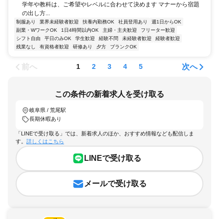
学年や教科は、ご希望やレベルに合わせて決めます マナーから宿題
の出し方...
制服あり
業界未経験者歓迎
扶養内勤務OK
社員登用あり
週1日からOK
副業・WワークOK
1日4時間以内OK
主婦・主夫歓迎
フリーター歓迎
シフト自由
平日のみOK
学生歓迎
経験不問
未経験者歓迎
経験者歓迎
残業なし
有資格者歓迎
研修あり
夕方
ブランクOK
前へ
次へ
1
2
3
4
5
この条件の新着求人を受け取る
岐阜県 / 荒尾駅
長期休暇あり
「LINEで受け取る」では、新着求人のほか、おすすめ情報なども配信しま
す。
詳しくはこちら
LINEで受け取る
メールで受け取る