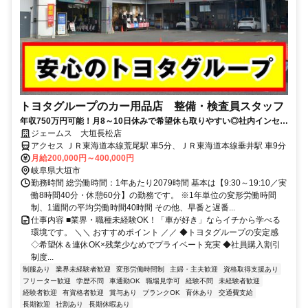
トヨタグループのカー用品店 整備・検査員スタッフ
年収750万円可能！月8～10日休みで希望休も取りやすい◎社内インセン
ティブ・勤続表彰・各種福利厚生・評価制度・社内研修・各種資格取得
ジェームス 大垣長松店
支援など、従業員サポート充実！
アクセス ＪＲ東海道本線荒尾駅 車5分、ＪＲ東海道本線垂井駅 車9分
月給200,000円～400,000円
岐阜県大垣市
勤務時間 総労働時間：1年あたり2079時間 基本は【9:30～19:10／実
働8時間40分・休憩60分】の勤務です。 ※1年単位の変形労働時間
制、1週間の平均労働時間40時間 その他、早番と遅番...
仕事内容 ■業界・職種未経験OK！「車が好き」ならイチから学べる
環境です。 ＼＼ おすすめポイント ／／ ◆トヨタグループの安定感
◇希望休＆連休OK×残業少なめでプライベート充実 ◆社員購入割引
制度...
制服あり
業界未経験者歓迎
変形労働時間制
主婦・主夫歓迎
資格取得支援あり
フリーター歓迎
学歴不問
車通勤OK
職場見学可
経験不問
未経験者歓迎
経験者歓迎
有資格者歓迎
賞与あり
ブランクOK
育休あり
交通費支給
長期歓迎
社割あり
長期休暇あり