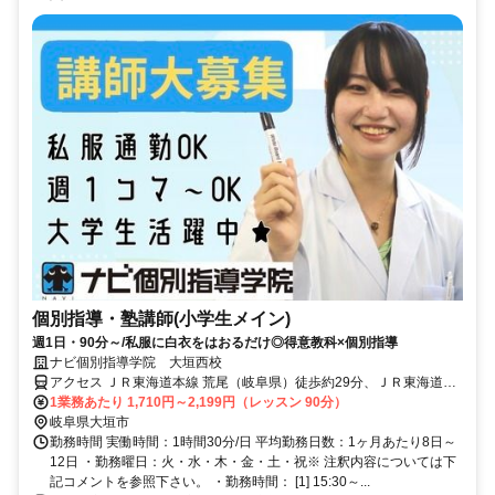
個別指導・塾講師(小学生メイン)
週1日・90分～/私服に白衣をはおるだけ◎得意教科×個別指導
ナビ個別指導学院 大垣西校
アクセス ＪＲ東海道本線 荒尾（岐阜県）徒歩約29分、ＪＲ東海道本
線 垂井南口徒歩約40分 荒尾駅より車で7分
1業務あたり 1,710円～2,199円（レッスン 90分）
岐阜県大垣市
勤務時間 実働時間：1時間30分/日 平均勤務日数：1ヶ月あたり8日～
12日 ・勤務曜日：火・水・木・金・土・祝※ 注釈内容については下
記コメントを参照下さい。 ・勤務時間： [1] 15:30～...