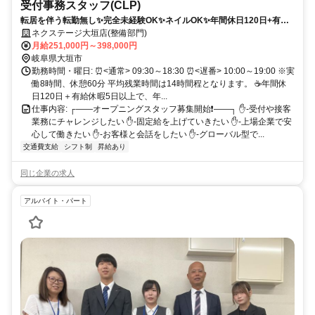
受付事務スタッフ(CLP)
転居を伴う転勤無し✨完全未経験OK✨ネイルOK✨年間休日120日+有給
休暇5日でワークライフバランスも充実❗
ネクステージ大垣店(整備部門)
月給251,000円～398,000円
岐阜県大垣市
勤務時間・曜日: ⏰<通常> 09:30～18:30 ⏰<遅番> 10:00～19:00 ※実
働8時間、休憩60分 平均残業時間は14時間程となります。 ☕年間休
日120日＋有給休暇5日以上で、年...
仕事内容: ┌――オープニングスタッフ募集開始❗――┐ ✋-受付や接客
業務にチャレンジしたい ✋-固定給を上げていきたい ✋-上場企業で安
心して働きたい ✋-お客様と会話をしたい ✋-グローバル型で...
交通費支給
シフト制
昇給あり
同じ企業の求人
アルバイト・パート