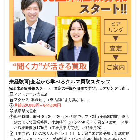
未経験可|査定から学べるクルマ買取スタッフ
完全未経験募集スタート！査定の手順を研修で学び、ヒアリング→査定
→価格提示を段階的に習得できます。
ネクステージ大垣店
アクセス: 車通勤可（※店舗により異なる。）
月給320,000円～644,000円
岐阜県大垣市
勤務時間・曜日: 8：30 ～20：30の間でシフト制（実働8時間） ※店
舗によって営業時間、休憩時間（60分or90分）が異なります。 ※平
均残業時間は17h/月（正社員平均実績） ✅残業月20...
仕事内容: 【この求人のポイント！】 １，完全未経験募集：育成前提
のポジションです ２，反響対応：お車の売却を検討中のお客様への