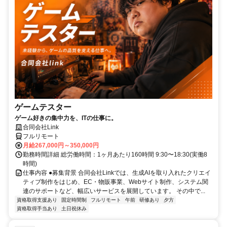
ゲームテスター
ゲーム好きの集中力を、ITの仕事に。
合同会社Link
フルリモート
月給267,000円～350,000円
勤務時間詳細 総労働時間：1ヶ月あたり160時間 9:30〜18:30(実働8
時間)
仕事内容 ●募集背景 合同会社Linkでは、生成AIを取り入れたクリエイ
ティブ制作をはじめ、EC・物販事業、Webサイト制作、システム関
連のサポートなど、幅広いサービスを展開しています。 その中で...
資格取得支援あり
固定時間制
フルリモート
午前
研修あり
夕方
資格取得手当あり
土日祝休み