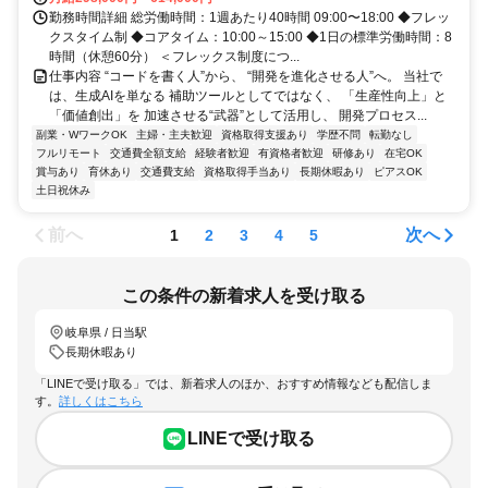
勤務時間詳細 総労働時間：1週あたり40時間 09:00〜18:00 ◆フレッ
クスタイム制 ◆コアタイム：10:00～15:00 ◆1日の標準労働時間：8
時間（休憩60分） ＜フレックス制度につ...
仕事内容 “コードを書く人”から、 “開発を進化させる人”へ。 当社で
は、生成AIを単なる 補助ツールとしてではなく、 「生産性向上」と
「価値創出」を 加速させる“武器”として活用し、 開発プロセス...
副業・WワークOK
主婦・主夫歓迎
資格取得支援あり
学歴不問
転勤なし
フルリモート
交通費全額支給
経験者歓迎
有資格者歓迎
研修あり
在宅OK
賞与あり
育休あり
交通費支給
資格取得手当あり
長期休暇あり
ピアスOK
土日祝休み
前へ
次へ
1
2
3
4
5
この条件の新着求人を受け取る
岐阜県 / 日当駅
長期休暇あり
「LINEで受け取る」では、新着求人のほか、おすすめ情報なども配信しま
す。
詳しくはこちら
LINEで受け取る