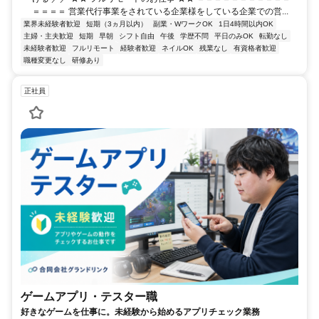
＝＝＝＝ 営業代行事業をされている企業様をしている企業での営...
業界未経験者歓迎
短期（3ヵ月以内）
副業・WワークOK
1日4時間以内OK
主婦・主夫歓迎
短期
早朝
シフト自由
午後
学歴不問
平日のみOK
転勤なし
未経験者歓迎
フルリモート
経験者歓迎
ネイルOK
残業なし
有資格者歓迎
職種変更なし
研修あり
正社員
ゲームアプリ・テスター職
好きなゲームを仕事に。未経験から始めるアプリチェック業務