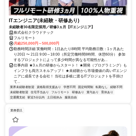
ITエンジニア(未経験・研修あり)
未経験者30名限定採用／研修3ヵ月【ITエンジニア】
株式会社クラウドテック
フルリモート
月給250,000円～500,000円
勤務時間詳細 実働時間：1日あたり8時間 平均勤務日数：1ヶ月あた
り20日 〜 21日 9:00～18:00（所定労働時間8時間、休憩60分） 参加
するプロジェクトによって多少時間が異なる可能性があ...
仕事内容 ★3ヵ月の研修からスタート！ ★開発（プログラミング）も
インフラも両方スキルアップ！ ★未経験から市場価値の高いITエンジ
ニアに成長できる会社！ 当社は多岐に渡るITプロジェクトを手掛け
て...
業界未経験者歓迎
資格取得支援あり
学歴不問
固定時間制
転勤なし
経験不問
未経験者歓迎
住宅手当あり
フルリモート
研修あり
賞与あり
育休あり
交通費支給
駅近5分以内
土日祝休み
服装自由
業務委託