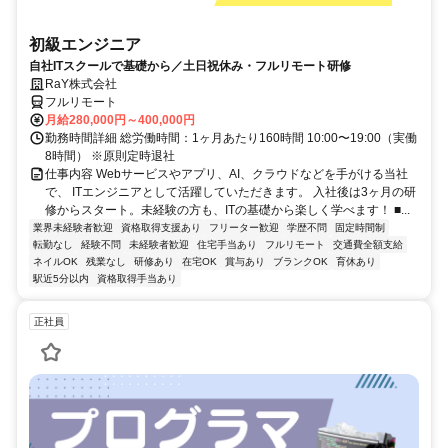
初級エンジニア
自社ITスクールで基礎から／土日祝休み・フルリモート研修
RaY株式会社
フルリモート
月給280,000円～400,000円
勤務時間詳細 総労働時間：1ヶ月あたり160時間 10:00〜19:00（実働
8時間） ※原則定時退社
仕事内容 Webサービスやアプリ、AI、クラウドなどを手がける当社
で、 ITエンジニアとして活躍していただきます。 入社後は3ヶ月の研
修からスタート。未経験の方も、ITの基礎から楽しく学べます！ ■...
業界未経験者歓迎
資格取得支援あり
フリーター歓迎
学歴不問
固定時間制
転勤なし
経験不問
未経験者歓迎
住宅手当あり
フルリモート
交通費全額支給
ネイルOK
残業なし
研修あり
在宅OK
賞与あり
ブランクOK
育休あり
駅近5分以内
資格取得手当あり
正社員