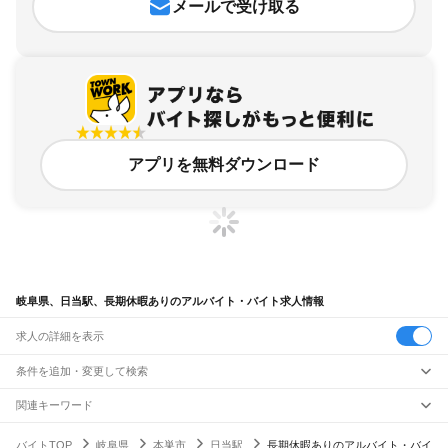
メールで受け取る
アプリを無料ダウンロード
岐阜県、日当駅、長期休暇ありのアルバイト・バイト求人情報
求人の詳細を表示
条件を追加・変更して検索
市区町村を追加・変更
関連キーワード
完全在宅ワーク 全国
シール貼り 在宅
現在地周辺
ガチャガチャ
犬カフェ
岐阜県
駅を追加・変更
バイトTOP
岐阜県
本巣市
日当駅
長期休暇ありのアルバイト・バイ
岐阜県
すべて