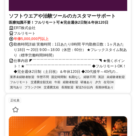
ソフトウエアや治験ツールのカスタマーサポート
医療知識不要！フルリモート可★完全週休2日制＆年休120日
ERT株式会社
フルリモート
年俸5,000,000円以上
勤務時間詳細 実働時間：1日あたり8時間 平均勤務日数：1ヶ月あた
り18日 〜 20日 9:00～18:00（休憩：60分） ★フレックスタイム制あ
り（標準労働時間8時間）
仕事内容 ◤￣￣￣￣￣￣￣￣￣￣￣￣￣￣￣￣￣￣◥ ★働くポイン
ト！★ ￣￣￣￣￣￣￣￣￣￣￣￣￣￣￣￣￣￣ ◆フルリモートOK！
◆完全週休2日制（土日祝）＆年休120日 ◆20代後半～40代の...
業界未経験者歓迎
学歴不問
固定時間制
転勤なし
経験不問
英語
未経験者歓迎
フルリモート
交通費全額支給
午前
経験者歓迎
研修あり
夕方
在宅OK
賞与あり
ブランクOK
交通費支給
長期歓迎
駅近5分以内
長期休暇あり
正社員