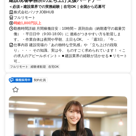
建設現場事務所の立ち上げ支援パートナー
＜必須＞建設業界での実務経験｜在宅OK｜全国から応募可
株式会社パソナJOBHUB
フルリモート
時給1,800円以上
勤務時間詳細 月間稼働目安：10時間～ 原則自由（納期遵守の裁量労
働） ・平日日中（9:00-18:00）に 連絡がつきやすい方を歓迎しま
す。 ・作業自体は夜間や早朝、土日もOK。 ・「週3日」「午...
仕事内容 建設現場の「あの独特な空気感」や 「立ち上げの段取
り」・・・ その知識、実は今、 ものすごく求められています！ ＜こ
の求人のアピールポイント＞ ■ 建設業界の経験が活かせる ■ リモート
可...
フルリモート
経験者歓迎
在宅OK
契約社員