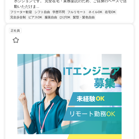
ポジションです。 完全在宅・業務委託のため、ご自身のペースで活
動いただけま...
フリーター歓迎
シフト自由
学歴不問
フルリモート
ネイルOK
在宅OK
完全歩合制
ピアスOK
服装自由
ひげOK
髪型・髪色自由
正社員