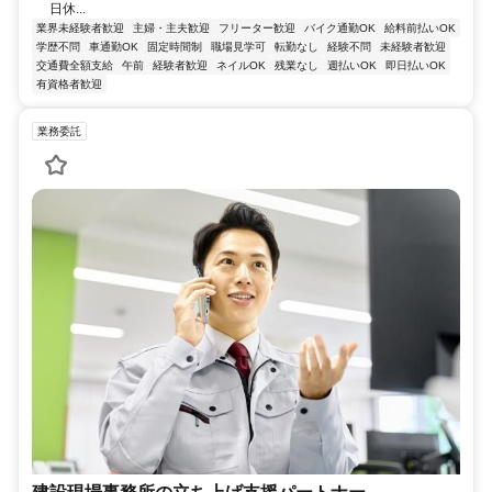
日休...
業界未経験者歓迎
主婦・主夫歓迎
フリーター歓迎
バイク通勤OK
給料前払いOK
学歴不問
車通勤OK
固定時間制
職場見学可
転勤なし
経験不問
未経験者歓迎
交通費全額支給
午前
経験者歓迎
ネイルOK
残業なし
週払いOK
即日払いOK
有資格者歓迎
業務委託