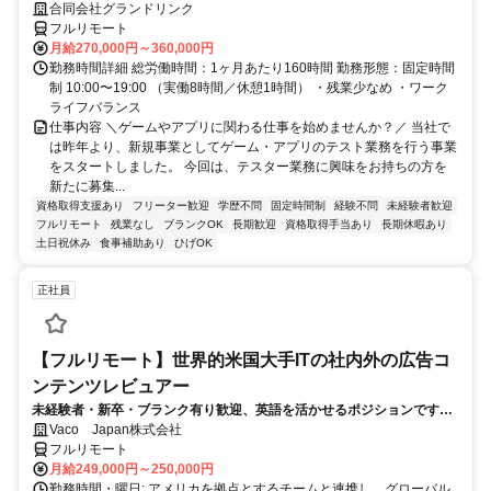
合同会社グランドリンク
フルリモート
月給270,000円～360,000円
勤務時間詳細 総労働時間：1ヶ月あたり160時間 勤務形態：固定時間
制 10:00〜19:00 （実働8時間／休憩1時間） ・残業少なめ ・ワーク
ライフバランス
仕事内容 ＼ゲームやアプリに関わる仕事を始めませんか？／ 当社で
は昨年より、新規事業としてゲーム・アプリのテスト業務を行う事業
をスタートしました。 今回は、テスター業務に興味をお持ちの方を
新たに募集...
資格取得支援あり
フリーター歓迎
学歴不問
固定時間制
経験不問
未経験者歓迎
フルリモート
残業なし
ブランクOK
長期歓迎
資格取得手当あり
長期休暇あり
土日祝休み
食事補助あり
ひげOK
正社員
【フルリモート】世界的米国大手ITの社内外の広告コ
ンテンツレビュアー
未経験者・新卒・ブランク有り歓迎、英語を活かせるポジションです。
完全リモート
Vaco Japan株式会社
フルリモート
月給249,000円～250,000円
勤務時間・曜日: アメリカを拠点とするチームと連携し、グローバル