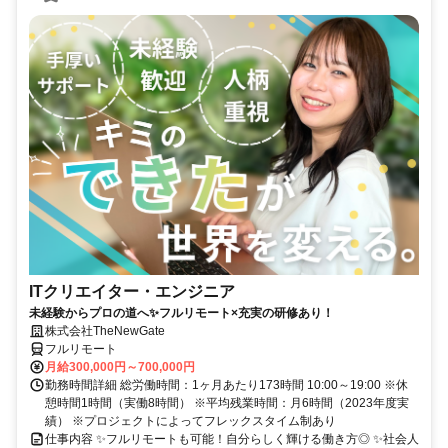
ITクリエイター・エンジニア
未経験からプロの道へ✨フルリモート×充実の研修あり！
株式会社TheNewGate
フルリモート
月給300,000円～700,000円
勤務時間詳細 総労働時間：1ヶ月あたり173時間 10:00～19:00 ※休
憩時間1時間（実働8時間） ※平均残業時間：月6時間（2023年度実
績） ※プロジェクトによってフレックスタイム制あり
仕事内容 ✨フルリモートも可能！自分らしく輝ける働き方◎ ✨社会人