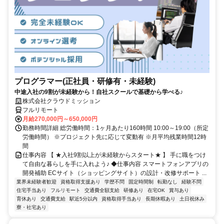
プログラマー(正社員・研修有・未経験)
中途入社の9割が未経験から！自社スクールで基礎から学べる♪
株式会社クラウドミッション
フルリモート
月給270,000円～650,000円
勤務時間詳細 総労働時間：1ヶ月あたり160時間 10:00～19:00（所定
労働時間） ※プロジェクト先に応じて変動有 ※月平均残業時間12時
間
仕事内容 【 ★入社9割以上が未経験からスタート★ 】 手に職をつけ
て自由な暮らしを手に入れよう♪ ◆仕事内容 スマートフォンアプリの
開発補助 ECサイト（ショッピングサイト）の設計・改修サポート ...
業界未経験者歓迎
資格取得支援あり
学歴不問
固定時間制
転勤なし
経験不問
住宅手当あり
フルリモート
交通費全額支給
研修あり
在宅OK
賞与あり
育休あり
交通費支給
駅近5分以内
資格取得手当あり
長期休暇あり
土日祝休み
寮・社宅あり