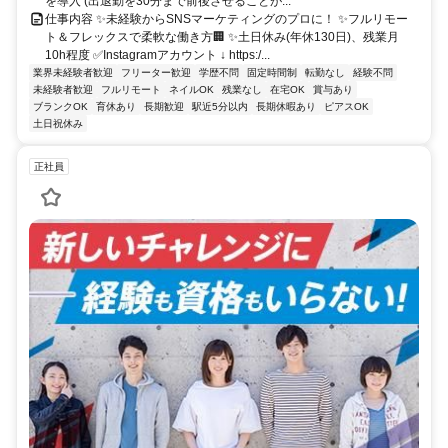
を導入 (出退勤を30分まで前後させることが...
仕事内容 ✨未経験からSNSマーケティングのプロに！ ✨フルリモー
ト＆フレックスで柔軟な働き方🏢 ✨土日休み(年休130日)、残業月
10h程度 ✅Instagramアカウント ↓ https:/...
業界未経験者歓迎
フリーター歓迎
学歴不問
固定時間制
転勤なし
経験不問
未経験者歓迎
フルリモート
ネイルOK
残業なし
在宅OK
賞与あり
ブランクOK
育休あり
長期歓迎
駅近5分以内
長期休暇あり
ピアスOK
土日祝休み
正社員