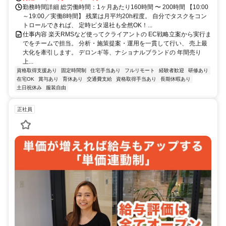
勤務時間詳細 総労働時間：1ヶ月あたり160時間 〜 200時間 【10:00
～19:00／実働8時間】 残業は月平均20h程度。 自分でタスクをコン
トロールできれば、 定時ピタ退社も全然OK！...
仕事内容 楽天RMSなど使ってクライアントの EC戦略立案から実行ま
でをチームで担当。 分析・施策提案・運用を一貫して行い、 売上最
大化を牽引します。 デロンギ等、ナショナルブランドの 年間売り
上...
資格取得支援あり
固定時間制
住宅手当あり
フルリモート
経験者歓迎
研修あり
在宅OK
賞与あり
育休あり
交通費支給
資格取得手当あり
長期休暇あり
土日祝休み
服装自由
正社員