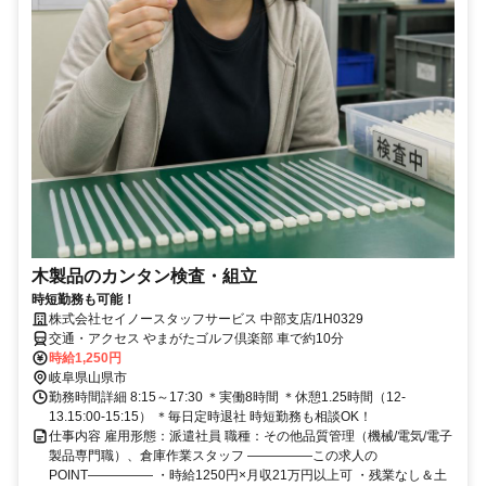
木製品のカンタン検査・組立
時短勤務も可能！
株式会社セイノースタッフサービス 中部支店/1H0329
交通・アクセス やまがたゴルフ倶楽部 車で約10分
時給1,250円
岐阜県山県市
勤務時間詳細 8:15～17:30 ＊実働8時間 ＊休憩1.25時間（12-
13.15:00-15:15） ＊毎日定時退社 時短勤務も相談OK！
仕事内容 雇用形態：派遣社員 職種：その他品質管理（機械/電気/電子
製品専門職）、倉庫作業スタッフ ―――――この求人の
POINT――――― ・時給1250円×月収21万円以上可 ・残業なし＆土