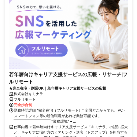
若年層向けキャリア支援サービスの広報・リサーチ|フ
ルリモート
★完全在宅・副業OK｜若年層キャリア支援サービスの広報
株式会社キミナラ
フルリモート
完全歩合制
勤務時間詳細 *完全在宅（フルリモート）* 全国どこからでも、PC・
スマートフォン等の通信環境があれば業務可能です。
‾‾‾‾‾‾‾‾‾‾‾‾‾‾‾‾‾‾‾‾‾‾‾‾‾‾‾‾‾‾ *業務環境* ● ...
仕事内容 ✨若年層向けキャリア支援サービス「キミナラ」の認知拡大
と、キャリアに悩む方のヒアリング・送客（トスアップ）を担当する