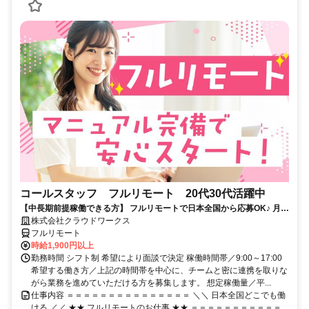
コールスタッフ フルリモート 20代30代活躍中
【中長期前提稼働できる方】 フルリモートで日本全国から応募OK♪ 月稼
働80時間で安定収入！
株式会社クラウドワークス
フルリモート
時給1,900円以上
勤務時間 シフト制 希望により面談で決定 稼働時間帯／9:00～17:00
希望する働き方／上記の時間帯を中心に、チームと密に連携を取りな
がら業務を進めていただける方を募集します。 想定稼働量／平...
仕事内容 ＝＝＝＝＝＝＝＝＝＝＝＝＝＝＝ ＼＼ 日本全国どこでも働
ける ／／ ★★ フルリモートのお仕事 ★★ ＝＝＝＝＝＝＝＝＝＝＝