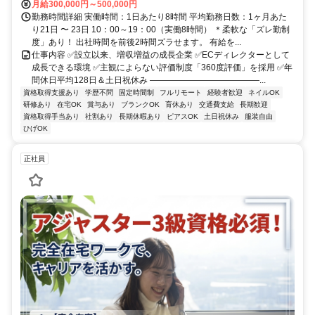
月給300,000円～500,000円
勤務時間詳細 実働時間：1日あたり8時間 平均勤務日数：1ヶ月あた
り21日 〜 23日 10：00～19：00（実働8時間） ＊柔軟な「ズレ勤制
度」あり！ 出社時間を前後2時間ズラせます。 有給を...
仕事内容 ✅設立以来、増収増益の成長企業 ✅ECディレクターとして
成長できる環境 ✅主観によらない評価制度「360度評価」を採用 ✅年
間休日平均128日＆土日祝休み ―――――――――――――...
資格取得支援あり
学歴不問
固定時間制
フルリモート
経験者歓迎
ネイルOK
研修あり
在宅OK
賞与あり
ブランクOK
育休あり
交通費支給
長期歓迎
資格取得手当あり
社割あり
長期休暇あり
ピアスOK
土日祝休み
服装自由
ひげOK
正社員