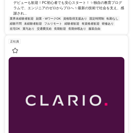
デビューも歓迎！PC初心者でも安心スタート！ ✨独自の教育プログ
ラムで、エンジニアのゼロからプロへ ✨最新の技術で社会を支え、感
謝され...
業界未経験者歓迎
副業・WワークOK
資格取得支援あり
固定時間制
転勤なし
経験不問
未経験者歓迎
フルリモート
経験者歓迎
有資格者歓迎
研修あり
在宅OK
賞与あり
交通費支給
長期歓迎
長期休暇あり
服装自由
正社員