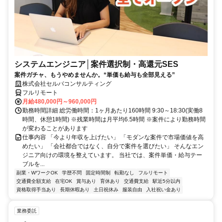
システムエンジニア│案件選択制・高還元SES
案件ガチャ、もうやめませんか。“単価も給与も全部見える”
株式会社セルバコンサルティング
フルリモート
月給480,000円～960,000円
勤務時間詳細 総労働時間：1ヶ月あたり160時間 9:30～18:30(実働8
時間、休憩1時間) ※残業時間は月平均6.5時間 ※案件により勤務時間
が変わることがあります
仕事内容 「今より年収を上げたい」 「モダンな案件で市場価値を高
めたい」 「会社都合ではなく、自分で案件を選びたい」 そんなエン
ジニア向けの環境を整えています。 当社では、案件単価・給与テー
ブルを...
副業・WワークOK
学歴不問
固定時間制
転勤なし
フルリモート
交通費全額支給
在宅OK
賞与あり
育休あり
交通費支給
駅近5分以内
資格取得手当あり
長期休暇あり
土日祝休み
服装自由
入社祝い金あり
業務委託