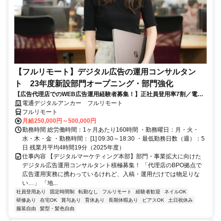
【フルリモート】デジタル広告の運用コンサルタン
ト 23年度新設部門オープニング・部門強化
【広告代理店でのWEB広告運用経験者募集！】正社員登用率7割／電通
G／全国×完全在宅／年休126日・土日祝休み／残業月平均4時間19分
電通デジタルアンカー フルリモート
フルリモート
月給250,000円～500,000円
勤務時間 総労働時間：1ヶ月あたり160時間 ・勤務曜日：月・火・
水・木・金 ・勤務時間： [1] 09:30～18:30 ・最低勤務日数（週）：5
日 残業月平均4時間19分（2025年度）
仕事内容 【デジタルマーケティング本部】部門・事業拡大に向けた
デジタル広告運用コンサルタント積極募集！ 「代理店のBPO拠点で
広告運用実務に携わっているけれど、入稿・運用だけでは物足りな
い…」 「地...
社員登用あり
固定時間制
転勤なし
フルリモート
経験者歓迎
ネイルOK
研修あり
在宅OK
賞与あり
育休あり
長期休暇あり
ピアスOK
土日祝休み
服装自由
髪型・髪色自由