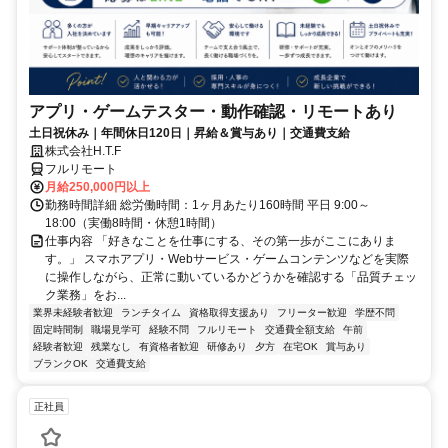
アプリ・ゲームテスター・動作確認・リモートあり
土日祝休み｜年間休日120日｜昇給＆賞与あり｜交通費支給
株式会社H.T.F
フルリモート
月給250,000円以上
勤務時間詳細 総労働時間：1ヶ月あたり160時間 平日 9:00～
18:00（実働8時間・休憩1時間）
仕事内容 「好きなことを仕事にする、その第一歩がここにありま
す。」 スマホアプリ・Webサービス・ゲームコンテンツなどを実際
に操作しながら、正常に動いているかどうかを確認する「品質チェッ
ク業務」をお...
業界未経験者歓迎
ランチタイム
資格取得支援あり
フリーター歓迎
学歴不問
固定時間制
職場見学可
経験不問
フルリモート
交通費全額支給
午前
経験者歓迎
残業なし
有資格者歓迎
研修あり
夕方
在宅OK
賞与あり
ブランクOK
交通費支給
正社員