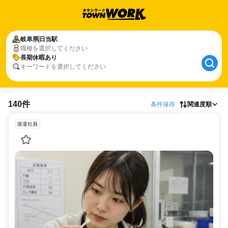
岐阜県
日当駅
職種を選択してください
長期休暇あり
キーワードを選択してください
140件
条件保存
関連度順
派遣社員