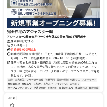
完全在宅のアジャスター職
アジャスター3級★在宅ワーク★年休120日★月給35万円超★
株式会社はなまる
フルリモート
月給355,000円以上
勤務時間詳細 実働時間：1日あたり8時間 平均勤務日数：1ヶ月あた
り20日 〜 21日 ⏰勤務時間⏰ 9：00～18：00（休憩1時間）
仕事内容 自動車買取・販売業界で強固な基盤を誇る株式会社はなま
る。当社は、高度な専門知識を持つあなたをお迎えするため、アジャ
スター職（完全在宅・テレワーク勤務）のオープニングスタッフを募
集します。外回...
主婦・主夫歓迎
フリーター歓迎
学歴不問
固定時間制
転勤なし
フルリモート
経験者歓迎
研修あり
在宅OK
賞与あり
ブランクOK
育休あり
オープニングスタッフ
交通費支給
長期歓迎
長期休暇あり
土日祝休み
服装自由
正社員