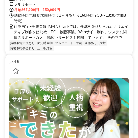
フルリモート
月給267,000円～350,000円
勤務時間詳細 総労働時間：1ヶ月あたり160時間 9:30〜18:30(実働8
時間)
仕事内容 ●募集背景 合同会社Linkでは、生成AIを取り入れたクリエイ
ティブ制作をはじめ、EC・物販事業、Webサイト制作、システム関
連のサポートなど、幅広いサービスを展開しています。 その中で...
資格取得支援あり
固定時間制
フルリモート
午前
研修あり
夕方
資格取得手当あり
土日祝休み
正社員