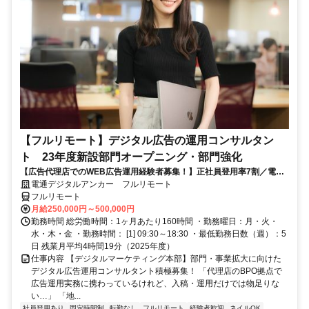
【フルリモート】デジタル広告の運用コンサルタン
ト 23年度新設部門オープニング・部門強化
【広告代理店でのWEB広告運用経験者募集！】正社員登用率7割／電通
G／全国×完全在宅／年休126日・土日祝休み／残業月平均4時間19分
電通デジタルアンカー フルリモート
フルリモート
月給250,000円～500,000円
勤務時間 総労働時間：1ヶ月あたり160時間 ・勤務曜日：月・火・
水・木・金 ・勤務時間： [1] 09:30～18:30 ・最低勤務日数（週）：5
日 残業月平均4時間19分（2025年度）
仕事内容 【デジタルマーケティング本部】部門・事業拡大に向けた
デジタル広告運用コンサルタント積極募集！ 「代理店のBPO拠点で
広告運用実務に携わっているけれど、入稿・運用だけでは物足りな
い…」 「地...
社員登用あり
固定時間制
転勤なし
フルリモート
経験者歓迎
ネイルOK