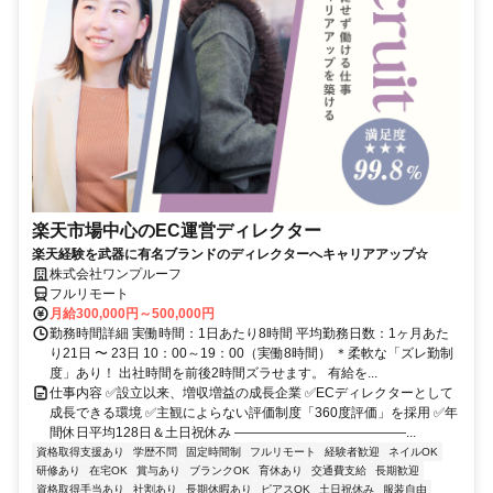
楽天市場中心のEC運営ディレクター
楽天経験を武器に有名ブランドのディレクターへキャリアアップ☆
株式会社ワンプルーフ
フルリモート
月給300,000円～500,000円
勤務時間詳細 実働時間：1日あたり8時間 平均勤務日数：1ヶ月あた
り21日 〜 23日 10：00～19：00（実働8時間） ＊柔軟な「ズレ勤制
度」あり！ 出社時間を前後2時間ズラせます。 有給を...
仕事内容 ✅設立以来、増収増益の成長企業 ✅ECディレクターとして
成長できる環境 ✅主観によらない評価制度「360度評価」を採用 ✅年
間休日平均128日＆土日祝休み ―――――――――――――...
資格取得支援あり
学歴不問
固定時間制
フルリモート
経験者歓迎
ネイルOK
研修あり
在宅OK
賞与あり
ブランクOK
育休あり
交通費支給
長期歓迎
資格取得手当あり
社割あり
長期休暇あり
ピアスOK
土日祝休み
服装自由