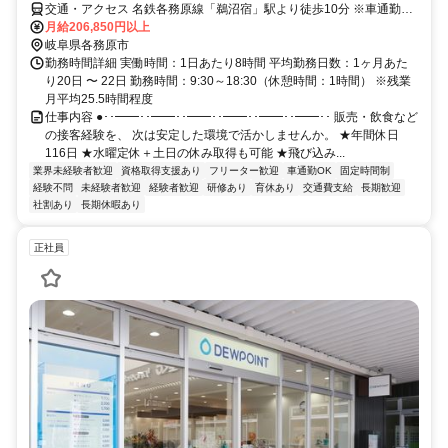
交通・アクセス 名鉄各務原線「鵜沼宿」駅より徒歩10分 ※車通勤
OK（駐車場完備）
月給206,850円以上
岐阜県各務原市
勤務時間詳細 実働時間：1日あたり8時間 平均勤務日数：1ヶ月あた
り20日 〜 22日 勤務時間：9:30～18:30（休憩時間：1時間） ※残業
月平均25.5時間程度
仕事内容 ●･･━━･･━━･･━━･･━━･･━━･･━━･･ 販売・飲食など
の接客経験を、 次は安定した環境で活かしませんか。 ★年間休日
116日 ★水曜定休＋土日の休み取得も可能 ★飛び込み...
業界未経験者歓迎
資格取得支援あり
フリーター歓迎
車通勤OK
固定時間制
経験不問
未経験者歓迎
経験者歓迎
研修あり
育休あり
交通費支給
長期歓迎
社割あり
長期休暇あり
正社員