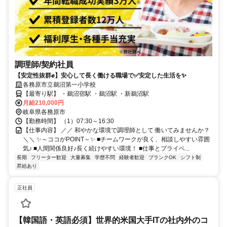
調理師/契約社員
【安定性抜群✊️】安心して長く働ける職場で✅️安定した生活を✨
各務原市立鵜沼第一小学校
【最寄り駅】 ・鵜沼宿駅 ・鵜沼駅 ・新鵜沼駅
月給210,000円
岐阜県各務原市
【勤務時間】 （1）07:30～16:30
【仕事内容】 ／／ 和やかな環境で調理師として 働いてみませんか？
＼＼ ✨～ココがPOINT～✨ ■チームワークが良く、相談しやすい雰囲
気♪ ■人間関係良好♪長く続けやすい環境！ ■仕事とプライベ...
長期
フリーター歓迎
大量募集
学歴不問
経験者歓迎
ブランクOK
シフト制
昇給あり
正社員
【韓国語・英語必須】世界的米国大手ITの社内外のコ