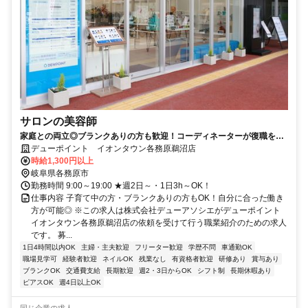
サロンの美容師
家庭との両立◎ブランクありの方も歓迎！コーディネーターが復職をサ
ポートするのでミスマッチなし！ママさんスタイリストが全店舗で200
デューポイント イオンタウン各務原鵜沼店
名以上活躍中！
時給1,300円以上
岐阜県各務原市
勤務時間 9:00～19:00 ★週2日～・1日3h～OK！
仕事内容 子育て中の方・ブランクありの方もOK！自分に合った働き
方が可能◎ ※この求人は株式会社デューアソシエがデューポイント
イオンタウン各務原鵜沼店の依頼を受けて行う職業紹介のための求人
です。 募...
1日4時間以内OK
主婦・主夫歓迎
フリーター歓迎
学歴不問
車通勤OK
職場見学可
経験者歓迎
ネイルOK
残業なし
有資格者歓迎
研修あり
賞与あり
ブランクOK
交通費支給
長期歓迎
週2・3日からOK
シフト制
長期休暇あり
ピアスOK
週4日以上OK