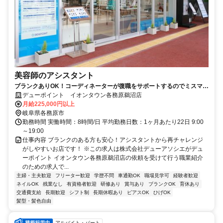
美容師のアシスタント
ブランクありOK！コーディネーターが復職をサポートするのでミスマッ
チなし！ママさんアシスタントが全店舗で200名以上活躍中！
デューポイント イオンタウン各務原鵜沼店
月給225,000円以上
岐阜県各務原市
勤務時間 実働時間：8時間/日 平均勤務日数：1ヶ月あたり22日 9:00
～19:00
仕事内容 ブランクのある方も安心！アシスタントから再チャレンジ
がしやすいお店です！ ※この求人は株式会社デューアソシエがデュ
ーポイント イオンタウン各務原鵜沼店の依頼を受けて行う職業紹介
のための求人で...
主婦・主夫歓迎
フリーター歓迎
学歴不問
車通勤OK
職場見学可
経験者歓迎
ネイルOK
残業なし
有資格者歓迎
研修あり
賞与あり
ブランクOK
育休あり
交通費支給
長期歓迎
シフト制
長期休暇あり
ピアスOK
ひげOK
髪型・髪色自由
アルバイト・パート