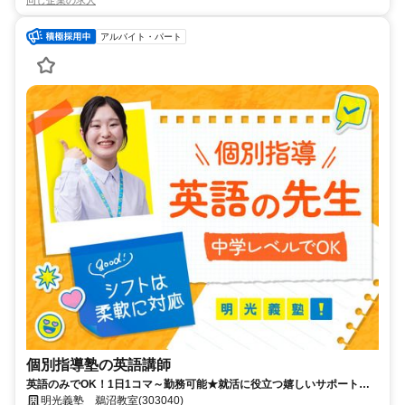
同じ企業の求人
アルバイト・パート
個別指導塾の英語講師
英語のみでOK！1日1コマ～勤務可能★就活に役立つ嬉しいサポートも
◎ミドル・シニアも活躍中
明光義塾 鵜沼教室(303040)