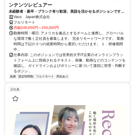
ンテンツレビュアー
未経験者・新卒・ブランク有り歓迎、英語を活かせるポジションです。
完全リモート
Vaco Japan株式会社
フルリモート
月給249,000円～250,000円
勤務時間・曜日: アメリカを拠点とするチームと連携し、グローバル
な環境で働く正社員を募集します。 完全リモートワークです。 業務
時間は下記の３つの就業時間から選択いただけます。 １．研修期間
中...
仕事内容: このポジションでは世界的大手IT企業のオンラインプラッ
トフォーム上に投稿されるテキスト、画像、動画などのコンテンツを
確認し、ガイドラインおよびポリシーに基づいて適切に管理・判断す
るポジシ...
急募
固定時間制
フルリモート
昇給あり
正社員