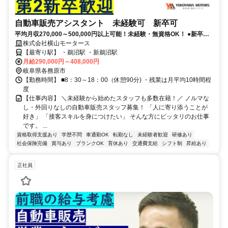
自動車販売アシスタント 未経験可 新卒可
平均月収270,000～500,000円以上可能！未経験・無資格OK！ ●新卒・
第二新卒OK●異業種転職OK●賞与年2回
株式会社横山モータース
【最寄り駅】 ・鵜沼駅 ・新鵜沼駅
月給290,000円～408,000円
岐阜県各務原市
【勤務時間】 ■8：30～18：00（休憩90分) ・残業は月平均10時間程
度
【仕事内容】 ＼未経験から始めたスタッフも多数在籍！／ ノルマな
し・外回りなしの自動車販売スタッフ募集！ 「人に寄り添うことが
好き」 「接客スキルを身につけたい」 そんな方にピッタリのお仕事
です。 ...
資格取得支援あり
学歴不問
車通勤OK
転勤なし
未経験者歓迎
研修あり
社会保険完備
賞与あり
ブランクOK
育休あり
交通費支給
シフト制
昇給あり
正社員