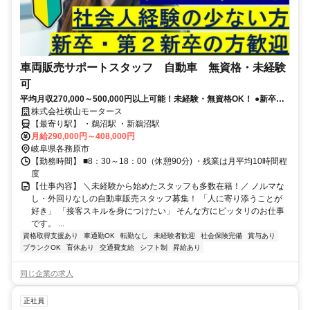
車両販売サポートスタッフ 自動車 無資格・未経験
可
平均月収270,000～500,000円以上可能！未経験・無資格OK！ ●新卒・
第二新卒OK●異業種転職OK●賞与年2回
株式会社横山モータース
【最寄り駅】 ・鵜沼駅 ・新鵜沼駅
月給290,000円～408,000円
岐阜県各務原市
【勤務時間】 ■8：30～18：00（休憩90分) ・残業は月平均10時間程
度
【仕事内容】 ＼未経験から始めたスタッフも多数在籍！／ ノルマな
し・外回りなしの自動車販売スタッフ募集！ 「人に寄り添うことが
好き」 「接客スキルを身につけたい」 そんな方にピッタリのお仕事
です。 ...
資格取得支援あり
車通勤OK
転勤なし
未経験者歓迎
社会保険完備
賞与あり
ブランクOK
育休あり
交通費支給
シフト制
昇給あり
同じ企業の求人
正社員