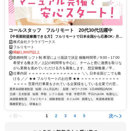
コールスタッフ フルリモート 20代30代活躍中
【中長期前提稼働できる方】 フルリモートで日本全国から応募OK♪ 月稼
働80時間で安定収入！
株式会社クラウドワークス
フルリモート
時給1,900円以上
勤務時間 シフト制 希望により面談で決定 稼働時間帯／9:00～17:00
希望する働き方／上記の時間帯を中心に、チームと密に連携を取りな
がら業務を進めていただける方を募集します。 想定稼働量／平...
仕事内容 ＝＝＝＝＝＝＝＝＝＝＝＝＝＝＝ ＼＼ 日本全国どこでも働
ける ／／ ★★ フルリモートのお仕事 ★★ ＝＝＝＝＝＝＝＝＝＝＝
＝＝＝＝ 営業代行事業をされている企業様をしている企業での営...
業界未経験者歓迎
短期（3ヵ月以内）
副業・WワークOK
1日4時間以内OK
主婦・主夫歓迎
短期
早朝
シフト自由
午後
学歴不問
平日のみOK
転勤なし
未経験者歓迎
フルリモート
経験者歓迎
ネイルOK
残業なし
有資格者歓迎
職種変更なし
研修あり
前へ
次へ
1
2
3
4
5