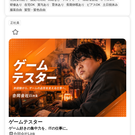
研修あり
在宅OK
賞与あり
育休あり
長期休暇あり
ピアスOK
土日祝休み
服装自由
髪型・髪色自由
正社員
ゲームテスター
ゲーム好きの集中力を、ITの仕事に。
合同会社Link