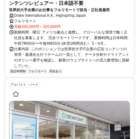
ンテンツレビュアー・日本語不要
世界的大手企業のお仕事をフルリモートで担当・正社員雇用
Drake International K.K., Highspring Japan
フルリモート
月給300,000円～325,000円
勤務時間・曜日: アメリカ拠点と連携し、グローバルな環境で働く正
社員を募集します。 完全リモートワークです。 業務時間は日本時間:
午前7時00分〜午後4時00分 (休憩1時間含む） 5－6月...
仕事内容: このポジションでは世界的大手IT企業の広告コンテンツの
管理・最適化を行うチームの一員として、データ分析やクライアント
のポリシー遵守を確認し、顧客のウェブサイトへの流入数増加に貢献
していた...
固定時間制
フルリモート
昇給あり
アルバイト・パート