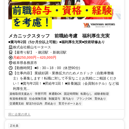
メカニックスタッフ 前職給考慮 福利厚生充実
■賞与年2回（5か月分以上可能）■福利厚生充実■技術研修あり
株式会社横山モータース
【最寄り駅】 ・鵜沼駅 ・新鵜沼駅
月給250,000円～420,000円
岐阜県各務原市
【勤務時間】 ■8：30～18：00（休憩90分)
【仕事内容】 業績好調・業務拡大のためメカドック（自動車整備
士）を募集します！転職に対して不安なことお気軽にご相談くださ
い！ ■賞与年2回！ ■昇給年1回！ ■保養施設（会員制ホテル）など福
利厚生充...
資格取得支援あり
学歴不問
車通勤OK
固定時間制
転勤なし
経験者歓迎
有資格者歓迎
社会保険完備
制服貸与
賞与あり
ブランクOK
育休あり
交通費支給
駅近5分以内
昇給あり
育児サポートあり
同じ企業の求人
正社員