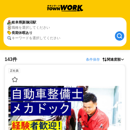
岐阜県
新鵜沼駅
職種を選択してください
長期休暇あり
キーワードを選択してください
143件
条件保存
関連度順
正社員