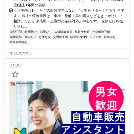
度(過去1年間の実績)
【仕事内容】 「ただの保険屋ではない、“人生をサポートする”仕事で
す」 当社の保険業務は、車検・整備・車の購入などをきっかけにご
相談いただく 来店型・反響型の保険対応が中心です。 保険だけを売
り込む...
学歴不問
車通勤OK
転勤なし
未経験者歓迎
経験者歓迎
社会保険完備
制服貸与
賞与あり
育休あり
交通費支給
駅近5分以内
シフト制
昇給あり
食事補助あり
同じ企業の求人
正社員