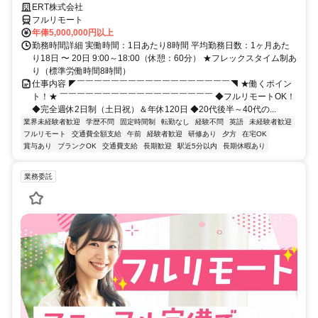
ERT株式会社
フルリモート
年俸5,000,000円以上
勤務時間詳細 実働時間：1日あたり8時間 平均勤務日数：1ヶ月あた
り18日 〜 20日 9:00～18:00（休憩：60分） ★フレックスタイム制あ
り（標準労働時間8時間）
仕事内容 ◤￣￣￣￣￣￣￣￣￣￣￣￣￣￣￣￣￣￣◥ ★働くポイン
ト！★ ￣￣￣￣￣￣￣￣￣￣￣￣￣￣￣￣￣￣ ◆フルリモートOK！
◆完全週休2日制（土日祝）＆年休120日 ◆20代後半～40代の...
業界未経験者歓迎
学歴不問
固定時間制
転勤なし
経験不問
英語
未経験者歓迎
フルリモート
交通費全額支給
午前
経験者歓迎
研修あり
夕方
在宅OK
賞与あり
ブランクOK
交通費支給
長期歓迎
駅近5分以内
長期休暇あり
業務委託