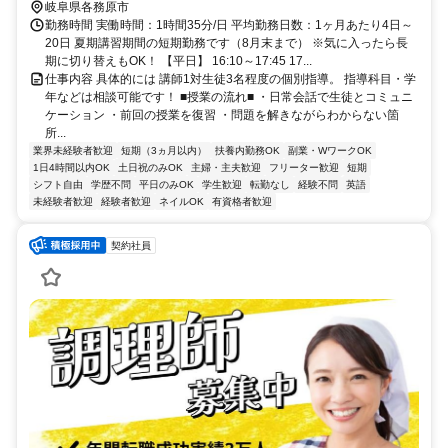
岐阜県各務原市
勤務時間 実働時間：1時間35分/日 平均勤務日数：1ヶ月あたり4日～
20日 夏期講習期間の短期勤務です（8月末まで） ※気に入ったら長
期に切り替えもOK！ 【平日】 16:10～17:45 17...
仕事内容 具体的には 講師1対生徒3名程度の個別指導。 指導科目・学
年などは相談可能です！ ■授業の流れ■ ・日常会話で生徒とコミュニ
ケーション ・前回の授業を復習 ・問題を解きながらわからない箇
所...
業界未経験者歓迎
短期（3ヵ月以内）
扶養内勤務OK
副業・WワークOK
1日4時間以内OK
土日祝のみOK
主婦・主夫歓迎
フリーター歓迎
短期
シフト自由
学歴不問
平日のみOK
学生歓迎
転勤なし
経験不問
英語
未経験者歓迎
経験者歓迎
ネイルOK
有資格者歓迎
契約社員