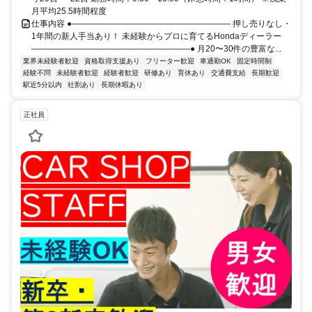
月平均25.5時間程度
仕事内容 ●――――――――――――――――――― 押し売りなし・
1年間の新人手当あり！ 未経験からプロに育てるHondaディーラー
―――――――――――――――――――● 月20〜30件の豊富な...
業界未経験者歓迎
資格取得支援あり
フリーター歓迎
車通勤OK
固定時間制
経験不問
未経験者歓迎
経験者歓迎
研修あり
育休あり
交通費支給
長期歓迎
駅近5分以内
社割あり
長期休暇あり
正社員