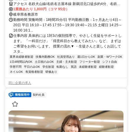
アクセス 名鉄犬山線/名鉄名古屋本線 新鵜沼北口徒歩約4分、名鉄各
務原線 新鵜沼北口徒歩約4分、ＪＲ高山本線 鵜沼北口徒歩約4分
1業務あたり 1,800円（コマ 95分）
岐阜県各務原市
勤務時間 実働時間：1時間35分/日 平均勤務日数：1ヶ月あたり4日～
20日 平日 16:10～17:45 17:55～19:30 19:40～21:15 土曜日 14:25～
16:00 16:1...
仕事内容 具体的には 1対3の個別指導で、やさしく生徒をサポートし
ます。 「一科目だけ」「得意科目から教えてみたい」など、 まずは
ご希望をお伺いします。 授業の流れ▼ ・生徒さんと楽しくお話して
スタ...
業界未経験者歓迎
扶養内勤務OK
社員登用あり
週1日からOK
副業・WワークOK
1日4時間以内OK
土日祝のみOK
主婦・主夫歓迎
フリーター歓迎
シフト自由
学歴不問
平日のみOK
学生歓迎
転勤なし
英語
未経験者歓迎
経験者歓迎
ネイルOK
有資格者歓迎
研修あり
同じ企業の求人
契約社員