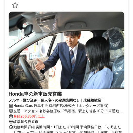
Honda車の新車販売営業
ノルマ・飛び込み・個人宅への定期訪問なし｜未経験歓迎！
Honda Cars 岐阜中央 鵜沼西店(株式会社ホンダカーズ東海)
交通・アクセス 名鉄各務原線「鵜沼宿」駅より徒歩10分 ※車通勤
OK（駐車場完備）
月給206,850円以上
岐阜県各務原市
勤務時間詳細 実働時間：1日あたり8時間 平均勤務日数：1ヶ月あた
り20日 〜 22日 勤務時間：9:30～18:30（休憩時間：1時間） ※残業