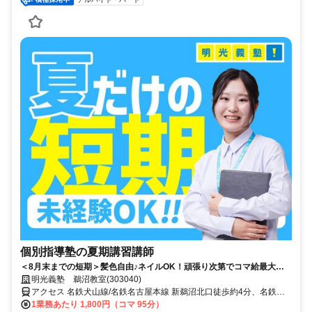
個別指導塾の夏期講習講師
＜8月末までの短期＞髪色自由♪ネイルOK！頑張り次第でコマ給最大
3000円！得意科目で先生デビュー！未経験が活躍中の塾講師◎週１回～
明光義塾 鵜沼教室(303040)
OK（シフト自由）
アクセス 名鉄犬山線/名鉄名古屋本線 新鵜沼北口徒歩約4分、名鉄各
務原線 新鵜沼北口徒歩約4分、ＪＲ高山本線 鵜沼北口徒歩約4分
1業務あたり 1,800円（コマ 95分）