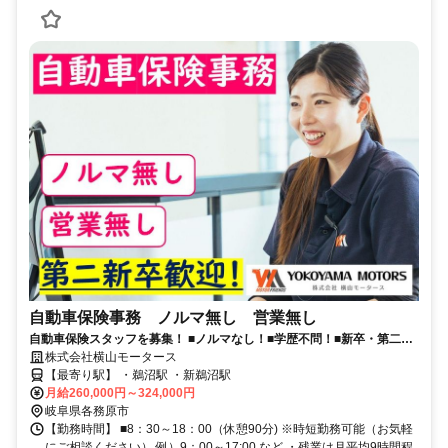
自動車保険事務 ノルマ無し 営業無し
自動車保険スタッフを募集！ ■ノルマなし！■学歴不問！■新卒・第二新
卒OK！
株式会社横山モータース
【最寄り駅】 ・鵜沼駅 ・新鵜沼駅
月給260,000円～324,000円
岐阜県各務原市
【勤務時間】 ■8：30～18：00（休憩90分) ※時短勤務可能（お気軽
にご相談ください） 例）9：00～17:00 など ・残業は月平均9時間程