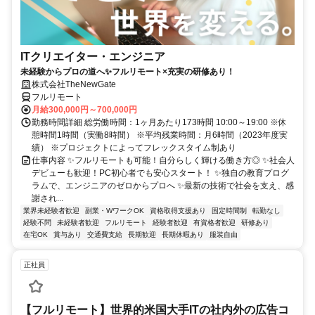
ITクリエイター・エンジニア
未経験からプロの道へ✨フルリモート×充実の研修あり！
株式会社TheNewGate
フルリモート
月給300,000円～700,000円
勤務時間詳細 総労働時間：1ヶ月あたり173時間 10:00～19:00 ※休
憩時間1時間（実働8時間） ※平均残業時間：月6時間（2023年度実
績） ※プロジェクトによってフレックスタイム制あり
仕事内容 ✨フルリモートも可能！自分らしく輝ける働き方◎ ✨社会人
デビューも歓迎！PC初心者でも安心スタート！ ✨独自の教育プログ
ラムで、エンジニアのゼロからプロへ ✨最新の技術で社会を支え、感
謝され...
業界未経験者歓迎
副業・WワークOK
資格取得支援あり
固定時間制
転勤なし
経験不問
未経験者歓迎
フルリモート
経験者歓迎
有資格者歓迎
研修あり
在宅OK
賞与あり
交通費支給
長期歓迎
長期休暇あり
服装自由
正社員
【フルリモート】世界的米国大手ITの社内外の広告コ