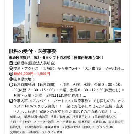
眼科の受付・医療事務
未経験者歓迎！週3～5日シフト応相談！扶養内勤務もOK！
近藤眼科(医療法人英明会)
交通・アクセス 「大垣駅」から車で5分・「大垣市役所」から徒歩3
分／車通勤OK
時給1,200円～1,500円
岐阜県大垣市
勤務時間詳細 【勤務時間】 ・月曜、火曜、水曜、金曜 8：30～18：
30(休憩12：30～15：00) ・木曜、土曜 8：30～12：30(休憩なし) ※
月曜・火曜・水曜・金曜は1日5時間程度！ ...
仕事内容 ＜アルバイト・パート＞×＜医療事務＞ でお探しの方にオス
スメ☆ NEWスタッフ募集！！ 一緒にお仕事しませんか♪ 主婦・主夫
さんも大歓迎！ 家庭との両立も◎ お電話でのご応募も歓迎！ → ...
制服あり
業界未経験者歓迎
扶養内勤務OK
社員登用あり
1日4時間以内OK
主婦・主夫歓迎
フリーター歓迎
バイク通勤OK
学歴不問
車通勤OK
職場見学可
転勤なし
未経験者歓迎
経験者歓迎
有資格者歓迎
研修あり
ブランクOK
交通費支給
長期歓迎
フルタイム歓迎