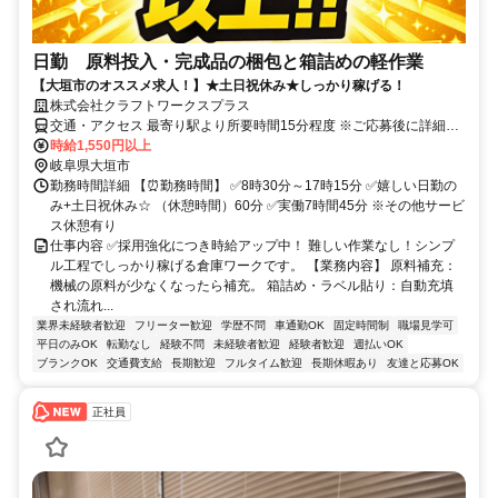
日勤 原料投入・完成品の梱包と箱詰めの軽作業
【大垣市のオススメ求人！】★土日祝休み★しっかり稼げる！
株式会社クラフトワークスプラス
交通・アクセス 最寄り駅より所要時間15分程度 ※ご応募後に詳細の
時給1,550円以上
勤務地をお伝えします。 ✨車通勤OK ✨バイク通勤OK ✨転勤なし！
岐阜県大垣市
勤務時間詳細 【⏰️勤務時間】 ✅️8時30分～17時15分 ✅️嬉しい日勤の
み+土日祝休み☆ （休憩時間）60分 ✅️実働7時間45分 ※その他サービ
ス休憩有り
仕事内容 ✅採用強化につき時給アップ中！ 難しい作業なし！シンプ
ル工程でしっかり稼げる倉庫ワークです。 【業務内容】 原料補充：
機械の原料が少なくなったら補充。 箱詰め・ラベル貼り：自動充填
され流れ...
業界未経験者歓迎
フリーター歓迎
学歴不問
車通勤OK
固定時間制
職場見学可
平日のみOK
転勤なし
経験不問
未経験者歓迎
経験者歓迎
週払いOK
ブランクOK
交通費支給
長期歓迎
フルタイム歓迎
長期休暇あり
友達と応募OK
正社員