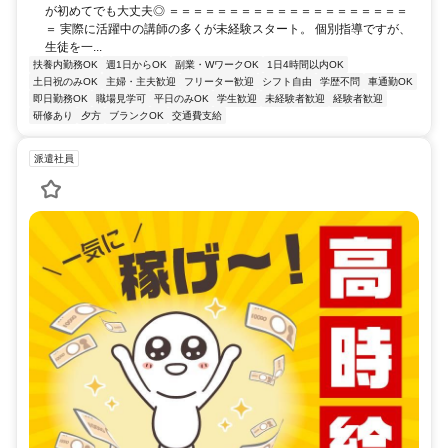
が初めてでも大丈夫◎ ＝＝＝＝＝＝＝＝＝＝＝＝＝＝＝＝＝＝＝＝
＝ 実際に活躍中の講師の多くが未経験スタート。 個別指導ですが、
生徒を一...
扶養内勤務OK
週1日からOK
副業・WワークOK
1日4時間以内OK
土日祝のみOK
主婦・主夫歓迎
フリーター歓迎
シフト自由
学歴不問
車通勤OK
即日勤務OK
職場見学可
平日のみOK
学生歓迎
未経験者歓迎
経験者歓迎
研修あり
夕方
ブランクOK
交通費支給
派遣社員