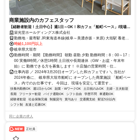
商業施設内のカフェスタッフ
【経験者歓迎！土日中心】週1日～OK！和カフェ「船町ベース」/現場を
支えるフード＆ドリンク調理スタッフ
栄光堂ホールディングス株式会社
勤務地・最寄駅 JR東海道本線(岐阜～美濃赤坂・米原) 大垣駅 養老鉄
道養老線 西大垣駅 名阪近鉄バス 奥の細道むすびの地記念館前駅から
時給1,100円以上
岐阜県大垣市
徒歩3分 ほとんどのスタッフ(従業員)が 車で通勤しています♪
勤務時間・期間 【勤務時間】 朝勤 昼勤 夕勤 勤務時間：8：00～17：
00 実働8時間／休憩1時間 土日祝や長期連休（GW・お盆・年末年
始）に 勤務できる方を募集します！ ※店舗の営業時間・仕...
仕事内容 ／ 2024年3月20日オープンした和カフェです♪ ＼ 当社が
2024年春に、 岐阜県大垣市船町に オープンした商業施設 「船町ベー
ス」内でのお仕事です。 今回は、現場を安定して運営す...
扶養内勤務OK
週1日からOK
副業・WワークOK
土日祝のみOK
主婦・主夫歓迎
長期
フリーター歓迎
バイク通勤OK
シフト自由
学歴不問
車通勤OK
経験者歓迎
社会保険完備
制服貸与
賞与あり
交通費支給
駅近5分以内
シフト制
友達と応募OK
同じ企業の求人
正社員