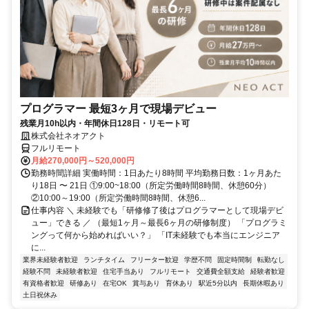
プログラマー 最短3ヶ月で現場デビュー
残業月10h以内・年間休日128日・リモート可
株式会社ネオアクト
フルリモート
月給270,000円～520,000円
勤務時間詳細 実働時間：1日あたり8時間 平均勤務日数：1ヶ月あた
り18日 〜 21日 ①9:00~18:00（所定労働時間8時間、休憩60分）
②10:00～19:00（所定労働時間8時間、休憩6...
仕事内容 ＼ 未経験でも「研修修了後はプログラマーとして現場デビ
ュー」できる ／ （最短1ヶ月～最長6ヶ月の研修制度） 「プログラミ
ングって何から始めればいい？」 「IT未経験でも本当にエンジニア
に...
業界未経験者歓迎
ランチタイム
フリーター歓迎
学歴不問
固定時間制
転勤なし
経験不問
未経験者歓迎
住宅手当あり
フルリモート
交通費全額支給
経験者歓迎
有資格者歓迎
研修あり
在宅OK
賞与あり
育休あり
駅近5分以内
長期休暇あり
土日祝休み