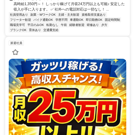
高時給1,350円～！ しっかり稼げて月収24万円以上も可能♪ 安定した
収入が手に入ります。 ✅ 社外への電話対応は一切なし！ ...
社員登用あり
副業・WワークOK
主婦・主夫歓迎
資格取得支援あり
フリーター歓迎
バイク通勤OK
学歴不問
車通勤OK
即日勤務OK
固定時間制
職場見学可
平日のみOK
転勤なし
午前
経験者歓迎
研修あり
夕方
ブランクOK
育休あり
交通費支給
派遣社員