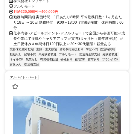
株式会社エンブライト
フルリモート
月給220,000円～400,000円
勤務時間詳細 実働時間：1日あたり8時間 平均勤務日数：1ヶ月あた
り18日 〜 20日 勤務時間：9:00～18:00（実働8時間） 休憩時間：60
分
仕事内容 -アピールポイント- ✅フルリモートで全国から参画可能 ✅成
長企業にて役職やキャリアアップ ✅賞与3.5ヶ月分（前年度実績） ✅
土日祝休み＆年間休日120日以上 ✅20〜30代活躍！裁量ある...
業界未経験者歓迎
主婦・主夫歓迎
資格取得支援あり
学歴不問
固定時間制
転勤なし
経験不問
未経験者歓迎
フルリモート
交通費全額支給
経験者歓迎
ネイルOK
残業なし
有資格者歓迎
研修あり
在宅OK
賞与あり
ブランクOK
育休あり
交通費支給
アルバイト・パート