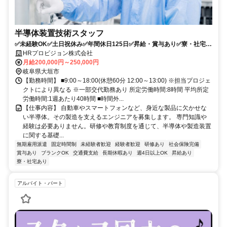
半導体装置技術スタッフ
✅未経験OK✅土日祝休み✅年間休日125日✅昇給・賞与あり✅寮・社宅制
度あり✅基礎研修が充実
HRプロビジョン株式会社
月給200,000円～250,000円
岐阜県大垣市
【勤務時間】 ■9:00～18:00(休憩60分 12:00～13:00) ※担当プロジェ
クトにより異なる ※一部交代勤務あり 所定労働時間:8時間 平均所定
労働時間:1週あたり40時間 ■時間外...
【仕事内容】 自動車やスマートフォンなど、身近な製品に欠かせな
い半導体。その製造を支えるエンジニアを募集します。 専門知識や
経験は必要ありません。研修や教育制度を通じて、半導体や製造装置
に関する基礎...
無期雇用派遣
固定時間制
未経験者歓迎
経験者歓迎
研修あり
社会保険完備
賞与あり
ブランクOK
交通費支給
長期休暇あり
週4日以上OK
昇給あり
寮・社宅あり
アルバイト・パート