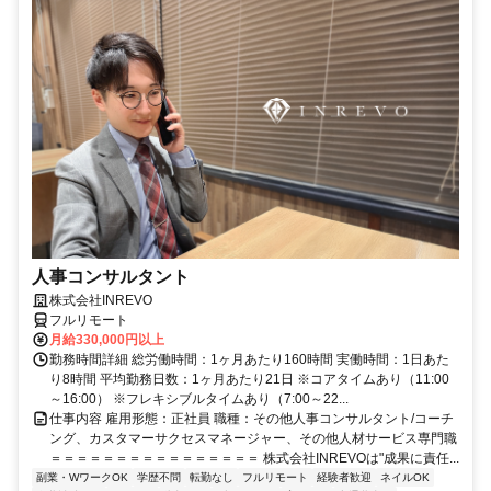
人事コンサルタント
株式会社INREVO
フルリモート
月給330,000円以上
勤務時間詳細 総労働時間：1ヶ月あたり160時間 実働時間：1日あた
り8時間 平均勤務日数：1ヶ月あたり21日 ※コアタイムあり（11:00
～16:00） ※フレキシブルタイムあり（7:00～22...
仕事内容 雇用形態：正社員 職種：その他人事コンサルタント/コーチ
ング、カスタマーサクセスマネージャー、その他人材サービス専門職
＝＝＝＝＝＝＝＝＝＝＝＝＝＝＝＝ 株式会社INREVOは"成果に責任...
副業・WワークOK
学歴不問
転勤なし
フルリモート
経験者歓迎
ネイルOK