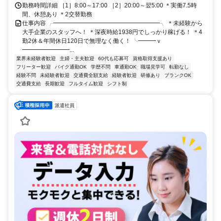
勤務時間詳細 ［1］8:00～17:00 ［2］20:00～翌5:00 ＊実働7.5時
間、休憩あり ＊2交替勤務
仕事内容 ╭━━━━━━━━━━━━━━━━━━╮ ＊未経験から
大手企業のスタッフへ！ ＊深夜時給1938円でしっかり稼げる！ ＊4
勤2休＆年間休日120日で無理なく働く！ ╰━━━ｖ
━━━━━━━━...
業界未経験者歓迎
主婦・主夫歓迎
60代も応募可
資格取得支援あり
フリーター歓迎
バイク通勤OK
学歴不問
車通勤OK
職場見学可
転勤なし
経験不問
未経験者歓迎
交通費全額支給
経験者歓迎
研修あり
ブランクOK
交通費支給
長期歓迎
フルタイム歓迎
シフト制
派遣社員