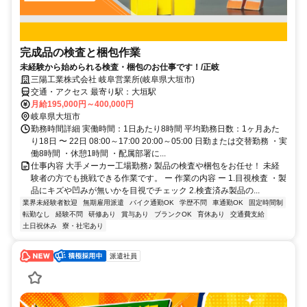
完成品の検査と梱包作業
未経験から始められる検査・梱包のお仕事です！/正岐
三陽工業株式会社 岐阜営業所(岐阜県大垣市)
交通・アクセス 最寄り駅：大垣駅
月給195,000円～400,000円
岐阜県大垣市
勤務時間詳細 実働時間：1日あたり8時間 平均勤務日数：1ヶ月あた
り18日 〜 22日 08:00～17:00 20:00～05:00 日勤または交替勤務 ・実
働8時間 ・休憩1時間 ・配属部署に...
仕事内容 大手メーカー工場勤務♪ 製品の検査や梱包をお任せ！ 未経
験者の方でも挑戦できる作業です。 ー 作業の内容 ー 1.目視検査 ・製
品にキズや凹みが無いかを目視でチェック 2.検査済み製品の...
業界未経験者歓迎
無期雇用派遣
バイク通勤OK
学歴不問
車通勤OK
固定時間制
転勤なし
経験不問
研修あり
賞与あり
ブランクOK
育休あり
交通費支給
土日祝休み
寮・社宅あり
派遣社員