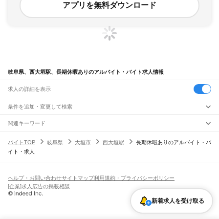
アプリを無料ダウンロード
岐阜県、西大垣駅、長期休暇ありのアルバイト・バイト求人情報
求人の詳細を表示
条件を追加・変更して検索
市区町村を追加・変更
関連キーワード
完全在宅ワーク 全国
シール貼り 在宅
現在地周辺
ガチャガチャ
犬カフェ
岐阜県
駅を追加・変更
バイトTOP
岐阜県
大垣市
西大垣駅
長期休暇ありのアルバイト・バ
岐阜県
すべて
イト・求人
岐阜市
大垣市
高山市
多治見市
関市
中津川市
美濃市
瑞浪市
羽島市
恵那市
職種を追加・変更
JR中央本線(名古屋～塩尻)
美濃加茂市
土岐市
各務原市
可児市
山県市
瑞穂市
飛騨市
本巣市
郡上市
下呂市
古虎渓駅
多治見駅
土岐市駅
瑞浪駅
釜戸駅
武並駅
恵那駅
美乃坂本駅
中津川駅
飲食・フードサービス
海津市
羽島郡
養老郡
不破郡
安八郡
揖斐郡
本巣郡
加茂郡
可児郡
大野郡
特徴を追加・変更
落合川駅
坂下駅
飲食・フードサービス
すべて
ヘルプ・お問い合わせ
サイトマップ
利用規約・プライバシーポリシー
ホールスタッフ
キッチンスタッフ
皿洗い・洗い場
精肉・鮮魚加工
給食調理
人気
[企業]求人広告の掲載相談
JR高山本線
雇用形態を追加・変更
パン屋（ベーカリー）
フードカウンター販売員
バー（BAR）・バーテンダー
日払いOK
高校生歓迎
学生歓迎
深夜の仕事
髪型・髪色自由
ひげOK
ネイルOK
岐阜駅
長森駅
那加駅
蘇原駅
各務ケ原駅
鵜沼駅
坂祝駅
美濃太田駅
古井駅
中川辺駅
新着求人を受け取る
飲食店補助（開店・閉店準備）
飲食店（店長・マネージャー）
ピアスOK
アルバイト・パート
履歴書不要
オープニングスタッフ
留学生・外国人活躍中
下麻生駅
上麻生駅
白川口駅
下油井駅
飛騨金山駅
焼石駅
下呂駅
禅昌寺駅
飛騨萩原駅
都道府県を変更
営業・販売
勤務期間
正社員
上呂駅
飛騨宮田駅
飛騨小坂駅
渚駅
久々野駅
飛騨一ノ宮駅
高山駅
上枝駅
飛騨国府駅
営業・販売
すべて
短期
契約社員
単発・1日OK
長期
期間限定（春夏冬休み等）
飛騨古川駅
杉崎駅
飛騨細江駅
角川駅
坂上駅
打保駅
杉原駅