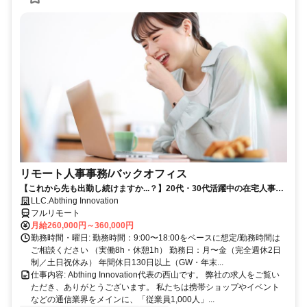
リモート人事事務/バックオフィス
【これから先も出勤し続けますか...？】20代・30代活躍中の在宅人事ポ
ジション
LLC.Abthing Innovation
フルリモート
月給260,000円～360,000円
勤務時間・曜日: 勤務時間：9:00〜18:00をベースに想定/勤務時間は
ご相談ください （実働8h・休憩1h） 勤務日：月〜金（完全週休2日
制／土日祝休み） 年間休日130日以上（GW・年末...
仕事内容: Abthing Innovation代表の西山です。 弊社の求人をご覧い
ただき、ありがとうございます。 私たちは携帯ショップやイベント
などの通信業界をメインに、「従業員1,000人」...