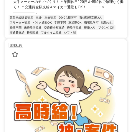
大手メーカーのモノづくり！ ＊年間休日120日＆4勤2休で無理なく働
く！ ＊交通費全額支給＆マイカー通勤もOK！ ╰━━━ｖ
━━━━━━...
業界未経験者歓迎
主婦・主夫歓迎
60代も応募可
資格取得支援あり
フリーター歓迎
バイク通勤OK
学歴不問
車通勤OK
職場見学可
転勤なし
経験不問
未経験者歓迎
交通費全額支給
経験者歓迎
研修あり
ブランクOK
交通費支給
長期歓迎
フルタイム歓迎
シフト制
派遣社員