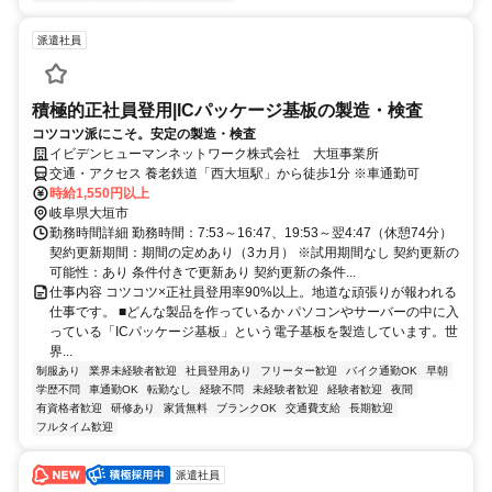
派遣社員
積極的正社員登用|ICパッケージ基板の製造・検査
コツコツ派にこそ。安定の製造・検査
イビデンヒューマンネットワーク株式会社 大垣事業所
交通・アクセス 養老鉄道「西大垣駅」から徒歩1分 ※車通勤可
時給1,550円以上
岐阜県大垣市
勤務時間詳細 勤務時間：7:53～16:47、19:53～翌4:47（休憩74分）
契約更新期間：期間の定めあり（3カ月） ※試用期間なし 契約更新の
可能性：あり 条件付きで更新あり 契約更新の条件...
仕事内容 コツコツ×正社員登用率90%以上。地道な頑張りが報われる
仕事です。 ■どんな製品を作っているか パソコンやサーバーの中に入
っている「ICパッケージ基板」という電子基板を製造しています。世
界...
制服あり
業界未経験者歓迎
社員登用あり
フリーター歓迎
バイク通勤OK
早朝
学歴不問
車通勤OK
転勤なし
経験不問
未経験者歓迎
経験者歓迎
夜間
有資格者歓迎
研修あり
家賃無料
ブランクOK
交通費支給
長期歓迎
フルタイム歓迎
派遣社員