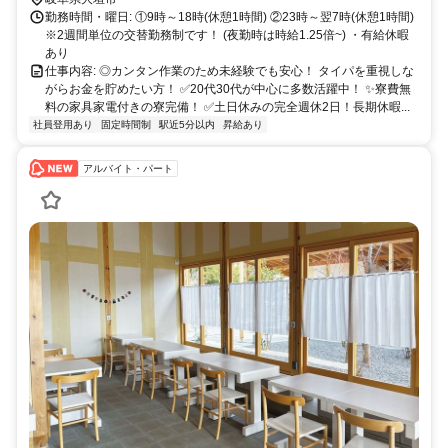
勤務時間・曜日: ①9時～18時(休憩1時間) ②23時～翌7時(休憩1時間)
※2週間単位の交替勤務制です！ (夜勤時は時給1.25倍~) ・有給休暇
あり
仕事内容: ◎カンタン作業のため未経験でも安心！ タイパを重視しな
がらお金を貯めたい方！ ✅20代30代が中心に多数活躍中！ ✨寮費無
料の家具家電付きの寮完備！ ✅土日休みの完全週休2日！長期休暇...
社員登用あり
固定時間制
駅近5分以内
昇給あり
アルバイト・パート