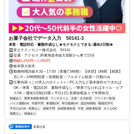
お菓子会社でデータ入力 50141-3
来客・電話対応・書類作成なし★モクモクとできる♪週休2日制★
富士テクノロジー株式会社 50141
交通・アクセス JR東海道本線大垣駅から車で15分
時給1,250円～1,300円
岐阜県大垣市
勤務時間詳細 8:30～17:00（実働7.5時間） 【休憩】1時間 【残業】
月に0～10時間程度 ✨長期歓迎 ✨フルタイム歓迎 ✨日勤のみ
仕事内容 ⭐この求人のポイント⭐ ✅PC入力など基本操作ができれば
OK ✅来客・電話応対、書類作成なし ✅華美でなければネイル・ピア
スOK ✅週休2日制(日曜＋平日1日) 長期休暇ありで年間休日...
制服あり
業界未経験者歓迎
ランチタイム
主婦・主夫歓迎
フリーター歓迎
バイク通勤OK
学歴不問
車通勤OK
即日勤務OK
固定時間制
職場見学可
平日のみOK
転勤なし
経験不問
未経験者歓迎
午前
経験者歓迎
ネイルOK
残業なし
研修あり
派遣社員