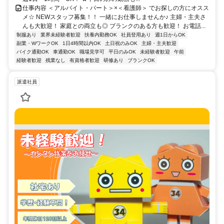
仕事内容 ＜アルバイト・パート＞×＜看護師＞ でお探しの方にオスス
メ☆ NEWスタッフ募集！！ 一緒にお仕事しませんか♪ 主婦・主夫さ
んも大歓迎！ 家庭との両立も◎ ブランクのある方も歓迎！ お電話...
制服あり
業界未経験者歓迎
扶養内勤務OK
社員登用あり
週1日からOK
副業・WワークOK
1日4時間以内OK
土日祝のみOK
主婦・主夫歓迎
バイク通勤OK
車通勤OK
職場見学可
平日のみOK
未経験者歓迎
午前
経験者歓迎
残業なし
有資格者歓迎
研修あり
ブランクOK
派遣社員