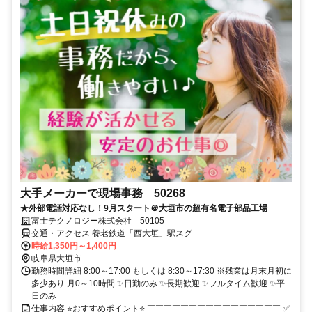
大手メーカーで現場事務 50268
★外部電話対応なし！9月スタート＠大垣市の超有名電子部品工場
富士テクノロジー株式会社 50105
交通・アクセス 養老鉄道「西大垣」駅スグ
時給1,350円～1,400円
岐阜県大垣市
勤務時間詳細 8:00～17:00 もしくは 8:30～17:30 ※残業は月末月初に
多少あり 月0～10時間 ✨日勤のみ ✨長期歓迎 ✨フルタイム歓迎 ✨平
日のみ
仕事内容 ⭐おすすめポイント⭐ ￣￣￣￣￣￣￣￣￣￣￣￣￣￣￣￣ ✅