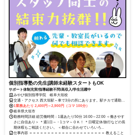
個別指導塾の先生|講師未経験スタートもOK
サポート体制充実/指導経験不問/高収入/学生活躍中
みやび個別指導学院 岐阜大垣校
交通・アクセス 西大垣駅～車で3分の所にあります。駅チカで通勤ラ
クラク！
1業務あたり 2,400円～2,900円（コマ 100分）
岐阜県大垣市
勤務時間詳細 総労働時間：1週あたり50分 16:00～22:00 ＜働きやす
さに自信あり＞ ＊週1日～・1コマ～ＯＫ！ ＊日曜定休/旅行などの長
期休暇もご相談ください。 ＜都合に合わせていろいろ...
仕事内容 ＝＝＝＝＝＝＝＝＝＝＝＝＝＝＝＝＝＝＝＝＝ 教えること