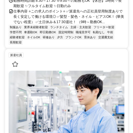
勤務時間詳細 8:30～17:30 ※9:00～の勤務もOK 【休憩】1時間 ✨長
期歓迎 ✨フルタイム歓迎 ✨日勤のみ
仕事内容 ⭐この求人のポイント⭐ ✅派遣先への正社員登用制度ありで
長く安定して働ける環境◎ ✅髪型・髪色・ネイル・ピアスOK！ (華美
でない程度） ✅土日休み＆17:30退社！ （9時～勤務OK...
制服あり
業界未経験者歓迎
ランチタイム
主婦・主夫歓迎
フリーター歓迎
学歴不問
車通勤OK
即日勤務OK
固定時間制
職場見学可
転勤なし
午前
経験者歓迎
ネイルOK
研修あり
夕方
ブランクOK
育休あり
交通費支給
長期歓迎
派遣社員