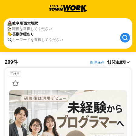
岐阜県
西大垣駅
職種を選択してください
長期休暇あり
キーワードを選択してください
209件
条件保存
関連度順
正社員