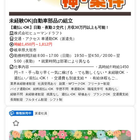
未経験OK|自動車部品の組立
【週払いOK】日勤・夜勤２交代｜月収30万円以上も可能！
株式会社ヒューマンドラフト
交通・アクセス 車通勤OK（派遣先）
時給1,450円～1,812円
岐阜県大垣市
勤務時間詳細 8:00～17:00（日勤） 19:50～翌4:50／20:00～翌
5:00（夜勤） ＊就業時間は部署により異なる
仕事内容 ━━━━━━━━━━━━━━━━━ ・高時給!! 時給1450
円～!! ・手っ取り早く一気に稼げる ・でも難しくない＊未経験OK ・
週払い／前払いOK！ ・交通費も別途支給＊ ・有給休暇もご...
業界未経験者歓迎
社員登用あり
副業・WワークOK
フリーター歓迎
バイク通勤OK
給料前払いOK
学歴不問
車通勤OK
職場見学可
転勤なし
経験不問
未経験者歓迎
残業なし
週払いOK
研修あり
ブランクOK
交通費支給
長期歓迎
フルタイム歓迎
シフト制
派遣社員