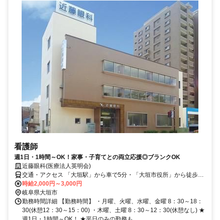
看護師
週1日・1時間～OK！家事・子育てとの両立応援◎ブランクOK
近藤眼科(医療法人英明会)
交通・アクセス 「大垣駅」から車で5分・「大垣市役所」から徒歩3
分／車通勤OK
時給2,000円～3,000円
岐阜県大垣市
勤務時間詳細 【勤務時間】 ・月曜、火曜、水曜、金曜 8：30～18：
30(休憩12：30～15：00) ・木曜、土曜 8：30～12：30(休憩なし) ★
週1日・1時間～OK！ ★平日のみの勤務も...