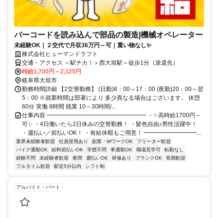
バーコードを読み込んで部品の製造|機械オペレーター
未経験OK｜２交代で月収36万円～可｜重い物なし✨
株式会社ヒューマンドラフト
交通・アクセス ＜駅チカ！＞西大垣駅～徒歩1分（派遣先）
時給1,700円～2,125円
岐阜県大垣市
勤務時間詳細 【2交替勤務】 (日勤)8：00～17：00 (夜勤)20：00～翌
5：00 ※就業時間は部署により 多少異なる場合はございます。 休憩
60分 実働 8時間 残業 10～30時間/...
仕事内容 ━━━━━━━━━━━━━━━━━ ・✨高時給1700円～
可✨ ・4日働いたら2日休みの交替勤務！ ・髪色自由♪男性活躍中！
・週払い／前払いOK！ ・有給休暇もご用意！ ━━━━━━━━━...
業界未経験者歓迎
社員登用あり
副業・WワークOK
フリーター歓迎
バイク通勤OK
給料前払いOK
学歴不問
車通勤OK
職場見学可
転勤なし
経験不問
未経験者歓迎
夜間
週払いOK
研修あり
ブランクOK
長期歓迎
フルタイム歓迎
駅近5分以内
シフト制
アルバイト・パート