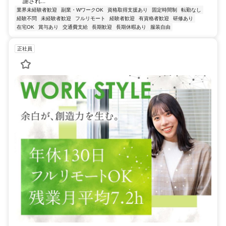
謝され...
業界未経験者歓迎
副業・WワークOK
資格取得支援あり
固定時間制
転勤なし
経験不問
未経験者歓迎
フルリモート
経験者歓迎
有資格者歓迎
研修あり
在宅OK
賞与あり
交通費支給
長期歓迎
長期休暇あり
服装自由
正社員