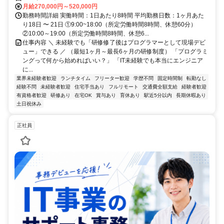
月給270,000円～520,000円
勤務時間詳細 実働時間：1日あたり8時間 平均勤務日数：1ヶ月あた
り18日 〜 21日 ①9:00~18:00（所定労働時間8時間、休憩60分）
②10:00～19:00（所定労働時間8時間、休憩6...
仕事内容 ＼ 未経験でも「研修修了後はプログラマーとして現場デビ
ュー」できる ／ （最短1ヶ月～最長6ヶ月の研修制度） 「プログラミ
ングって何から始めればいい？」 「IT未経験でも本当にエンジニア
に...
業界未経験者歓迎
ランチタイム
フリーター歓迎
学歴不問
固定時間制
転勤なし
経験不問
未経験者歓迎
住宅手当あり
フルリモート
交通費全額支給
経験者歓迎
有資格者歓迎
研修あり
在宅OK
賞与あり
育休あり
駅近5分以内
長期休暇あり
土日祝休み
正社員