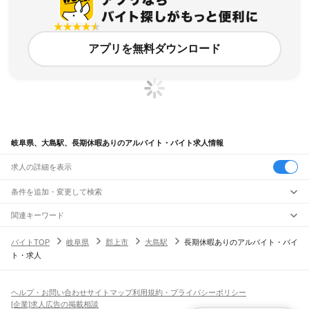
アプリを無料ダウンロード
岐阜県、大島駅、長期休暇ありのアルバイト・バイト求人情報
求人の詳細を表示
条件を追加・変更して検索
市区町村を追加・変更
関連キーワード
完全在宅ワーク 全国
シール貼り 在宅
現在地周辺
ガチャガチャ
犬カフェ
岐阜県
駅を追加・変更
バイトTOP
岐阜県
郡上市
大島駅
長期休暇ありのアルバイト・バイ
岐阜県
すべて
ト・求人
岐阜市
大垣市
高山市
多治見市
関市
中津川市
美濃市
瑞浪市
羽島市
恵那市
職種を追加・変更
JR中央本線(名古屋～塩尻)
美濃加茂市
土岐市
各務原市
可児市
山県市
瑞穂市
飛騨市
本巣市
郡上市
下呂市
古虎渓駅
多治見駅
土岐市駅
瑞浪駅
釜戸駅
武並駅
恵那駅
美乃坂本駅
中津川駅
飲食・フードサービス
海津市
羽島郡
養老郡
不破郡
安八郡
揖斐郡
本巣郡
加茂郡
可児郡
大野郡
特徴を追加・変更
落合川駅
坂下駅
飲食・フードサービス
すべて
ヘルプ・お問い合わせ
サイトマップ
利用規約・プライバシーポリシー
ホールスタッフ
キッチンスタッフ
皿洗い・洗い場
精肉・鮮魚加工
給食調理
人気
[企業]求人広告の掲載相談
JR高山本線
雇用形態を追加・変更