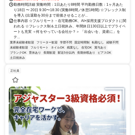
勤務時間詳細 実働時間：1日あたり8時間 平均勤務日数：1ヶ月あた
り18日 〜 20日 9:30〜18:30 (実働8時間／休憩1時間) ☆フレックス制
を導入 (出退勤を30分まで前後させることが...
仕事内容 ☆フルリモート・在宅勤務OK、AI×採用支援プロダクトに関
われる ☆フレックス制＆土日祝休み、年間休日130日以上でプライベ
ートも充実 ＜何をやっている会社か？＞ 「出会いを、資産に」を
テ...
業界未経験者歓迎
フリーター歓迎
学歴不問
固定時間制
転勤なし
経験不問
未経験者歓迎
フルリモート
ネイルOK
残業なし
在宅OK
賞与あり
ブランクOK
育休あり
長期歓迎
駅近5分以内
長期休暇あり
ピアスOK
土日祝休み
正社員