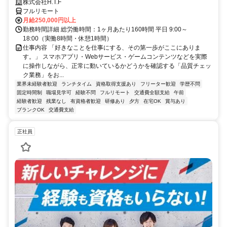
株式会社H.T.F
フルリモート
月給250,000円以上
勤務時間詳細 総労働時間：1ヶ月あたり160時間 平日 9:00～
18:00（実働8時間・休憩1時間）
仕事内容 「好きなことを仕事にする、その第一歩がここにありま
す。」 スマホアプリ・Webサービス・ゲームコンテンツなどを実際
に操作しながら、正常に動いているかどうかを確認する「品質チェッ
ク業務」をお...
業界未経験者歓迎
ランチタイム
資格取得支援あり
フリーター歓迎
学歴不問
固定時間制
職場見学可
経験不問
フルリモート
交通費全額支給
午前
経験者歓迎
残業なし
有資格者歓迎
研修あり
夕方
在宅OK
賞与あり
ブランクOK
交通費支給
正社員