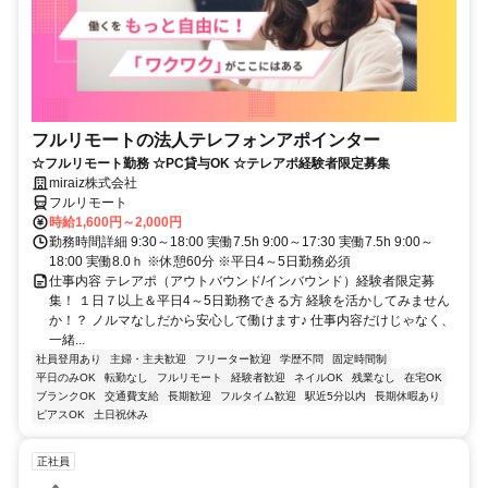
フルリモートの法人テレフォンアポインター
☆フルリモート勤務 ☆PC貸与OK ☆テレアポ経験者限定募集
miraiz株式会社
フルリモート
時給1,600円～2,000円
勤務時間詳細 9:30～18:00 実働7.5h 9:00～17:30 実働7.5h 9:00～
18:00 実働8.0ｈ ※休憩60分 ※平日4～5日勤務必須
仕事内容 テレアポ（アウトバウンド/インバウンド）経験者限定募
集！ １日７以上＆平日4～5日勤務できる方 経験を活かしてみません
か！？ ノルマなしだから安心して働けます♪ 仕事内容だけじゃなく、
一緒...
社員登用あり
主婦・主夫歓迎
フリーター歓迎
学歴不問
固定時間制
平日のみOK
転勤なし
フルリモート
経験者歓迎
ネイルOK
残業なし
在宅OK
ブランクOK
交通費支給
長期歓迎
フルタイム歓迎
駅近5分以内
長期休暇あり
ピアスOK
土日祝休み
正社員