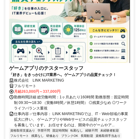
ゲームアプリのテスタースタッフ
「好き」をきっかけにIT業界へ。ゲームアプリの品質チェック！
株式会社 LINK MARKETING
フルリモート
月給263,000円～337,000円
勤務時間詳細 総労働時間：1ヶ月あたり160時間 勤務形態：固定時間
制 09:30〜18:30 （実働8時間／休憩1時間） ◎残業少なめ ◎ワーク
ライフバランス重視
仕事内容 ✅仕事内容： LINK MARKETINGでは、IT・Web領域の事業
拡大に伴い、 ゲームアプリやWebサービスの品質チェックスタッフ
を募集しています。 お任せするのは、開発中のゲームやア...
資格取得支援あり
学歴不問
固定時間制
転勤なし
経験不問
未経験者歓迎
フルリモート
残業なし
研修あり
ブランクOK
長期歓迎
資格取得手当あり