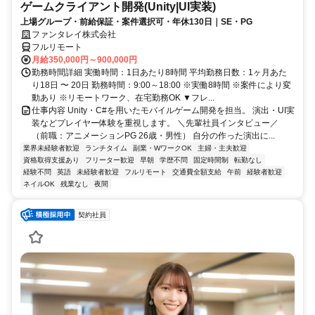
ゲームクライアント開発(Unity|UI実装)
上場グループ・前給保証・案件選択可・年休130日｜SE・PG
ファンタレイ株式会社
フルリモート
月給350,000円～900,000円
勤務時間詳細 実働時間：1日あたり8時間 平均勤務日数：1ヶ月あた
り18日 〜 20日 勤務時間：9:00～18:00 ※実働8時間 ※案件により変
動あり ※リモートワーク、在宅勤務OK ▼フレ...
仕事内容 Unity・C#を用いたモバイルゲーム開発を担当。 演出・UI実
装などプレイヤー体験を重視します。 ＼先輩社員インタビュー／
（前職：アニメーションPG 26歳・男性） 自分の作った演出に...
業界未経験者歓迎
ランチタイム
副業・WワークOK
主婦・主夫歓迎
資格取得支援あり
フリーター歓迎
早朝
学歴不問
固定時間制
転勤なし
経験不問
英語
未経験者歓迎
フルリモート
交通費全額支給
午前
経験者歓迎
ネイルOK
残業なし
夜間
契約社員