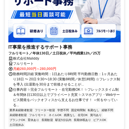
IT事業を推進するサポート事務
フルリモート／年休130日／土日祝休／平均残業12h／25万
株式会社Maliddy
フルリモート
月給260,000円～280,000円
勤務時間詳細 実働時間：1日あたり8時間 平均勤務日数：1ヶ月あた
り18日 〜 20日 9:30〜18:30 (実働8時間／休憩1時間) ☆フレックス制
を導入 (出退勤を30分まで前後させることが...
仕事内容 ✨完全フルリモート・在宅勤務OK！ ✨フレックスタイム制
＆年間休日130日以上でプライベート充実 ✨スマホアプリ・Webサー
ビス開発をバックオフィスから支えるお仕事です！ ＜何をやってい
る...
業界未経験者歓迎
フリーター歓迎
学歴不問
固定時間制
転勤なし
経験不問
未経験者歓迎
フルリモート
ネイルOK
残業なし
在宅OK
賞与あり
ブランクOK
育休あり
長期歓迎
駅近5分以内
長期休暇あり
ピアスOK
土日祝休み