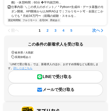
務) ・休憩時間：60分 ❖平均就労時...
仕事内容: ＼この求人のポイント／ * Python×生成AI・データ基盤のモ
ダン開発。API開発からLLM/RAGまで｜フルリモート可・全国どこか
らでも * 月給34万円〜（前職の経験・スキルを...
固定時間制
フルリモート
在宅OK
昇給あり
前へ
次へ
1
2
3
4
5
この条件の新着求人を受け取る
岐阜県 / 大島駅
長期休暇あり
「LINEで受け取る」では、新着求人のほか、おすすめ情報なども配信しま
す。
詳しくはこちら
LINEで受け取る
メールで受け取る