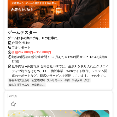
ゲームテスター
ゲーム好きの集中力を、ITの仕事に。
合同会社Link
フルリモート
月給267,000円～350,000円
勤務時間詳細 総労働時間：1ヶ月あたり160時間 9:30〜18:30(実働8
時間)
仕事内容 ●募集背景 合同会社Linkでは、生成AIを取り入れたクリエイ
ティブ制作をはじめ、EC・物販事業、Webサイト制作、システム関
連のサポートなど、幅広いサービスを展開しています。 その中で...
資格取得支援あり
固定時間制
フルリモート
午前
研修あり
夕方
資格取得手当あり
土日祝休み
正社員