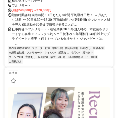
株式会社ジャパゲート
フルリモート
月給240,000円～270,000円
勤務時間詳細 実働時間：1日あたり8時間 平均勤務日数：1ヶ月あた
り18日 〜 20日 9:30〜18:30 (実働8時間／休憩1時間) ☆フレックス制
を導入 (出退勤を30分まで前後させることが...
仕事内容 ✨フルリモート・在宅勤務OK ✨外国人材の日本就業をサポ
ートする事業 ✨フレックス制＆土日祝休み ✨年間休日130日以上でプ
ライベートも充実 ＜何をやっている会社か？＞ ジャパゲートは、
「...
業界未経験者歓迎
フリーター歓迎
学歴不問
固定時間制
転勤なし
経験不問
未経験者歓迎
フルリモート
ネイルOK
残業なし
在宅OK
賞与あり
ブランクOK
育休あり
長期歓迎
駅近5分以内
長期休暇あり
ピアスOK
土日祝休み
正社員