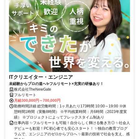
ITクリエイター・エンジニア
未経験からプロの道へ✨フルリモート×充実の研修あり！
株式会社TheNewGate
フルリモート
月給300,000円～700,000円
勤務時間詳細 総労働時間：1ヶ月あたり173時間 10:00～19:00 ※休
憩時間1時間（実働8時間） ※平均残業時間：月6時間（2023年度実
績） ※プロジェクトによってフレックスタイム制あり
仕事内容 ✨フルリモートも可能！自分らしく輝ける働き方◎ ✨社会人
デビューも歓迎！PC初心者でも安心スタート！ ✨独自の教育プログ
ラムで、エンジニアのゼロからプロへ ✨最新の技術で社会を支え、感