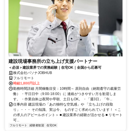
建設現場事務所の立ち上げ支援パートナー
＜必須＞建設業界での実務経験｜在宅OK｜全国から応募可
株式会社パソナJOBHUB
フルリモート
時給1,800円以上
勤務時間詳細 月間稼働目安：10時間～ 原則自由（納期遵守の裁量労
働） ・平日日中（9:00-18:00）に 連絡がつきやすい方を歓迎しま
す。 ・作業自体は夜間や早朝、土日もOK。 ・「週3日」「午...
仕事内容 建設現場の「あの独特な空気感」や 「立ち上げの段取
り」・・・ その知識、実は今、 ものすごく求められています！ ＜こ
の求人のアピールポイント＞ ■ 建設業界の経験が活かせる ■ リモート
可...
フルリモート
経験者歓迎
在宅OK