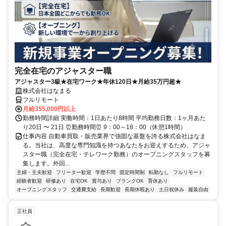
完全在宅のアジャスター職
アジャスター3級★在宅ワーク★年休120日★月給35万円超★
株式会社はなまる
フルリモート
月給355,000円以上
勤務時間詳細 実働時間：1日あたり8時間 平均勤務日数：1ヶ月あた
り20日 〜 21日 ⏰勤務時間⏰ 9：00～18：00（休憩1時間）
仕事内容 自動車買取・販売業界で強固な基盤を誇る株式会社はなま
る。当社は、高度な専門知識を持つあなたをお迎えするため、アジャ
スター職（完全在宅・テレワーク勤務）のオープニングスタッフを募
集します。外回...
主婦・主夫歓迎
フリーター歓迎
学歴不問
固定時間制
転勤なし
フルリモート
経験者歓迎
研修あり
在宅OK
賞与あり
ブランクOK
育休あり
オープニングスタッフ
交通費支給
長期歓迎
長期休暇あり
土日祝休み
服装自由
正社員