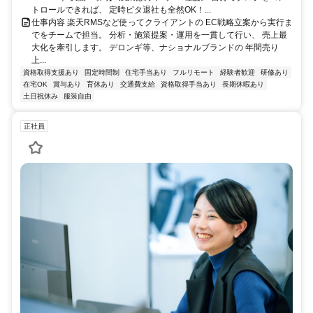
トロールできれば、 定時ピタ退社も全然OK！...
仕事内容 楽天RMSなど使ってクライアントの EC戦略立案から実行ま
でをチームで担当。 分析・施策提案・運用を一貫して行い、 売上最
大化を牽引します。 デロンギ等、ナショナルブランドの 年間売り
上...
資格取得支援あり
固定時間制
住宅手当あり
フルリモート
経験者歓迎
研修あり
在宅OK
賞与あり
育休あり
交通費支給
資格取得手当あり
長期休暇あり
土日祝休み
服装自由
正社員