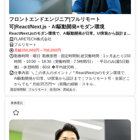
フロントエンドエンジニア|フルリモート
可|React/Next.js・AI駆動開発×モダン環境
React/Next.jsのモダン環境で、AI駆動開発が日常。UI実装から設計ま
で、若手中心のチームでキャリアを伸ばす。残業月10h以下・年休123
FLARETECH株式会社
日・フルリモート可。
フルリモート
月給350,000円～700,000円
勤務時間・曜日: 勤務形態：固定時間制 総労働時間：1ヶ月あたり150
時間 ・10:00 ～ 18:30（実働時間：7.5時間/日） ・平日のみ(週5日勤
務) ・休憩時間：60分 ❖平均就労時...
仕事内容: ＼この求人のポイント／ * React/Next.jsのモダン環境で、
AI駆動開発が日常。UI実装から設計まで｜フルリモート可・全国どこ
からでも * 月給35万円〜（前職の経験・スキル...
固定時間制
フルリモート
在宅OK
昇給あり
業務委託