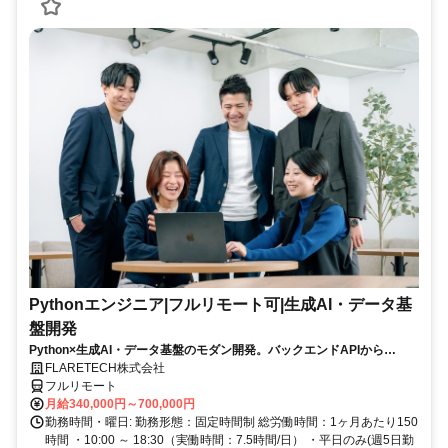
Pythonエンジニア|フルリモート可|生成AI・データ基
盤開発
Python×生成AI・データ基盤のモダン開発。バックエンドAPIから
LLM/RAG・データ活用まで、AI駆動開発が日常のチームで。残業月10h
FLARETECH株式会社
以下・年休123日・フルリモート可。
フルリモート
月給340,000円～700,000円
勤務時間・曜日: 勤務形態：固定時間制 総労働時間：1ヶ月あたり150
時間 ・10:00 ～ 18:30（実働時間：7.5時間/日） ・平日のみ(週5日勤