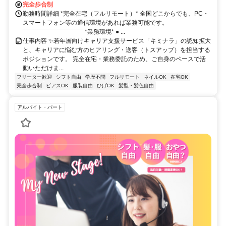
完全歩合制
勤務時間詳細 *完全在宅（フルリモート）* 全国どこからでも、PC・
スマートフォン等の通信環境があれば業務可能です。
‾‾‾‾‾‾‾‾‾‾‾‾‾‾‾‾‾‾‾‾‾‾‾‾‾‾‾‾‾‾ *業務環境* ● ...
仕事内容 ✨若年層向けキャリア支援サービス「キミナラ」の認知拡大
と、キャリアに悩む方のヒアリング・送客（トスアップ）を担当する
ポジションです。 完全在宅・業務委託のため、ご自身のペースで活
動いただけま...
フリーター歓迎
シフト自由
学歴不問
フルリモート
ネイルOK
在宅OK
完全歩合制
ピアスOK
服装自由
ひげOK
髪型・髪色自由
アルバイト・パート