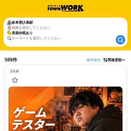
岐阜県
岐阜県
大島駅
大島駅
職種を選択してください
長期休暇あり
長期休暇あり
キーワードを選択してください
599件
条件保存
関連度順
正社員