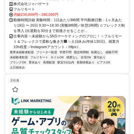
株式会社ジャパゲート
フルリモート
月給230,000円～280,000円
勤務時間詳細 実働時間：1日あたり8時間 平均勤務日数：1ヶ月あた
り18日 〜 20日 9:30〜18:30 (実働8時間／休憩1時間) ☆フレックス制
を導入 (出退勤を30分まで前後させることが...
仕事内容 ✨未経験からSNSマーケティングのプロに！ ✨フルリモー
ト＆フレックスで柔軟な働き方🏢 ✨土日休み(年休130日)、残業月
10h程度 ✅Instagramアカウント ↓ https:/...
業界未経験者歓迎
フリーター歓迎
学歴不問
固定時間制
転勤なし
経験不問
未経験者歓迎
フルリモート
ネイルOK
残業なし
在宅OK
賞与あり
ブランクOK
育休あり
長期歓迎
駅近5分以内
長期休暇あり
ピアスOK
土日祝休み
正社員