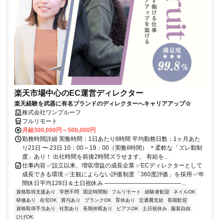
楽天市場中心のEC運営ディレクター
楽天経験を武器に有名ブランドのディレクターへキャリアアップ☆
株式会社ワンプルーフ
フルリモート
月給300,000円～500,000円
勤務時間詳細 実働時間：1日あたり8時間 平均勤務日数：1ヶ月あた
り21日 〜 23日 10：00～19：00（実働8時間） ＊柔軟な「ズレ勤制
度」あり！ 出社時間を前後2時間ズラせます。 有給を...
仕事内容 ✅設立以来、増収増益の成長企業 ✅ECディレクターとして
成長できる環境 ✅主観によらない評価制度「360度評価」を採用 ✅年
間休日平均128日＆土日祝休み ―――――――――――――...
資格取得支援あり
学歴不問
固定時間制
フルリモート
経験者歓迎
ネイルOK
研修あり
在宅OK
賞与あり
ブランクOK
育休あり
交通費支給
長期歓迎
資格取得手当あり
社割あり
長期休暇あり
ピアスOK
土日祝休み
服装自由
ひげOK