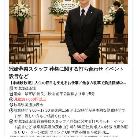
冠婚葬祭スタッフ 葬祭に関する打ち合わせ イベント
設営など
【未経験歓迎】人生の節目を支えるお仕事／働き方改革で負担軽減◎丁
寧な研修制度で初心者の方も安心♪異業種からの転職者も多数活躍中！週
美濃加茂斎場
休二日制でプライベートも充実◎安定して長く働けます
沿線・最寄駅 長良川鉄道 前平公園駅より車で5分
月給187,000円以上
岐阜県美濃加茂市
就業時間 9:00～17:30 ※休憩1.5h ※上記時間が基本的な勤務時間で
すが、難しい方もご相談ください。
美濃加茂斎場 冠婚葬祭スタッフ／葬祭に関する打ち合わせ・イベン
ト設営など 岐阜県美濃加茂市山手町3-66 正社員 求人の特徴 長期休暇
あり U・I ターン歓迎 ブランク OK 学歴不問 新卒歓迎 未...