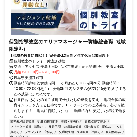
個別指導教室のエリアマネージャー候補(総合職_地域
限定型)
【地域の教育に貢献！】完全週休2日制／年間休日120日以上
個別教室のトライ 美濃加茂校
交通・アクセス 美濃太田駅（JR在来線）から徒歩9分、美濃太田駅
（長良川鉄道）から徒歩13分
月給350,000円～670,000円
岐阜県美濃加茂市
勤務時間詳細 総労働時間：1ヶ月あたり163時間20分 勤務時間：
13:00～22:00 休憩1h、実働8h 社内システムが22時15分で 終了する
ため残業は少なめです。
仕事内容 あなたの過ごす町で子供たちの成長を支え、 地域全体の教
育インフラを支える仕事です。 U・Iターンでのご応募も、心から歓
迎します！ 「地元に貢献したい」 「転勤のない安定した環境で働き
たい」...
業界未経験者歓迎
変形労働時間制
主婦・主夫歓迎
資格取得支援あり
フリーター歓迎
転勤なし
経験不問
未経験者歓迎
経験者歓迎
研修あり
夕方
賞与あり
ブランクOK
育休あり
交通費支給
長期歓迎
社割あり
長期休暇あり