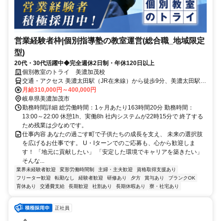
営業経験者枠|個別指導塾の教室運営(総合職_地域限定
型)
20代・30代活躍中◆完全週休2日制・年休120日以上
個別教室のトライ 美濃加茂校
交通・アクセス 美濃太田駅（JR在来線）から徒歩9分、美濃太田駅
（長良川鉄道）から徒歩13分
月給310,000円～400,000円
岐阜県美濃加茂市
勤務時間詳細 総労働時間：1ヶ月あたり163時間20分 勤務時間：
13:00～22:00 休憩1h、実働8h 社内システムが22時15分で 終了する
ため残業は少なめです。
仕事内容 あなたの過ごす町で子供たちの成長を支え、 未来の選択肢
を広げるお仕事です。 U・Iターンでのご応募も、心から歓迎しま
す！ 「地元に貢献したい」 「安定した環境でキャリアを築きたい」
そんな...
業界未経験者歓迎
変形労働時間制
主婦・主夫歓迎
資格取得支援あり
フリーター歓迎
転勤なし
経験者歓迎
研修あり
夕方
賞与あり
ブランクOK
育休あり
交通費支給
長期歓迎
社割あり
長期休暇あり
寮・社宅あり
正社員