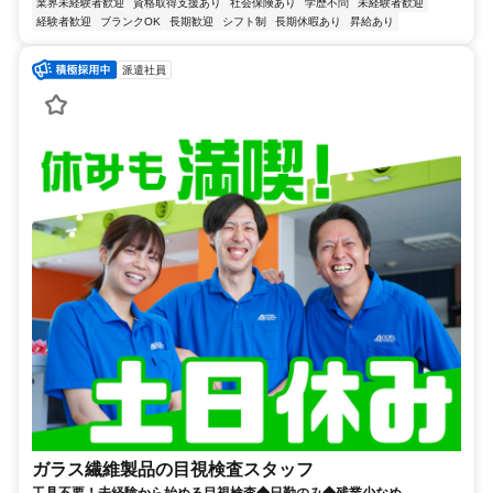
業界未経験者歓迎
資格取得支援あり
社会保険あり
学歴不問
未経験者歓迎
経験者歓迎
ブランクOK
長期歓迎
シフト制
長期休暇あり
昇給あり
派遣社員
ガラス繊維製品の目視検査スタッフ
工具不要！未経験から始める目視検査◆日勤のみ◆残業少なめ