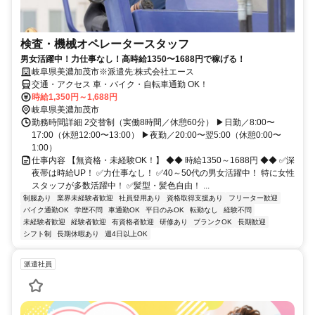
検査・機械オペレータースタッフ
男女活躍中！力仕事なし！高時給1350〜1688円で稼げる！
岐阜県美濃加茂市※派遣先:株式会社エース
交通・アクセス 車・バイク・自転車通勤 OK！
時給1,350円～1,688円
岐阜県美濃加茂市
勤務時間詳細 2交替制（実働8時間／休憩60分） ▶日勤／8:00〜
17:00（休憩12:00〜13:00） ▶夜勤／20:00〜翌5:00（休憩0:00〜
1:00）
仕事内容 【無資格・未経験OK！】 ◆◆ 時給1350～1688円 ◆◆ ✅深
夜帯は時給UP！ ✅力仕事なし！ ✅40～50代の男女活躍中！ 特に女性
スタッフが多数活躍中！ ✅髪型・髪色自由！ ...
制服あり
業界未経験者歓迎
社員登用あり
資格取得支援あり
フリーター歓迎
バイク通勤OK
学歴不問
車通勤OK
平日のみOK
転勤なし
経験不問
未経験者歓迎
経験者歓迎
有資格者歓迎
研修あり
ブランクOK
長期歓迎
シフト制
長期休暇あり
週4日以上OK
派遣社員