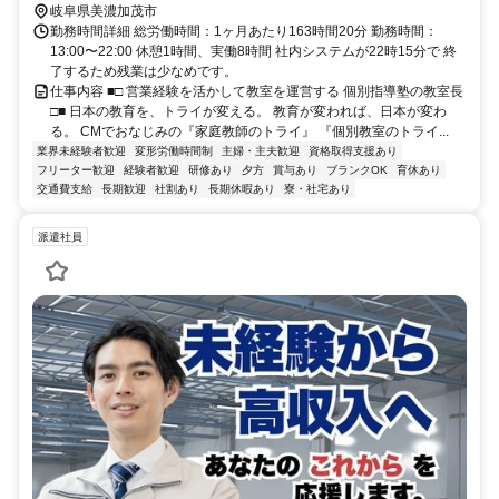
岐阜県美濃加茂市
勤務時間詳細 総労働時間：1ヶ月あたり163時間20分 勤務時間：
13:00〜22:00 休憩1時間、実働8時間 社内システムが22時15分で 終
了するため残業は少なめです。
仕事内容 ■□ 営業経験を活かして教室を運営する 個別指導塾の教室長
□■ 日本の教育を、トライが変える。 教育が変われば、日本が変わ
る。 CMでおなじみの『家庭教師のトライ』 『個別教室のトライ...
業界未経験者歓迎
変形労働時間制
主婦・主夫歓迎
資格取得支援あり
フリーター歓迎
経験者歓迎
研修あり
夕方
賞与あり
ブランクOK
育休あり
交通費支給
長期歓迎
社割あり
長期休暇あり
寮・社宅あり
派遣社員