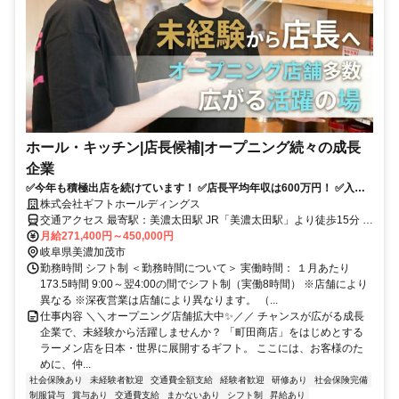
ホール・キッチン|店長候補|オープニング続々の成長
企業
✅️今年も積極出店を続けています！ ✅️店長平均年収は600万円！ ✅️入社3
年で年収800万円も目指せます…！
株式会社ギフトホールディングス
交通アクセス 最寄駅：美濃太田駅 JR「美濃太田駅」より徒歩15分 ※
実際の配属店舗はご希望・人員状況により決定します（初任地を考慮
月給271,400円～450,000円
いたします）。 ※全国展開のため、将来的に転勤がある場合があり
岐阜県美濃加茂市
ます。
勤務時間 シフト制 ＜勤務時間について＞ 実働時間： １月あたり
173.5時間 9:00～翌4:00の間でシフト制（実働8時間） ※店舗により
異なる ※深夜営業は店舗により異なります。 （...
仕事内容 ＼＼オープニング店舗拡大中✨️／／ チャンスが広がる成長
企業で、未経験から活躍しませんか？ 「町田商店」をはじめとする
ラーメン店を日本・世界に展開するギフト。 ここには、お客様のた
めに、仲...
社会保険あり
未経験者歓迎
交通費全額支給
経験者歓迎
研修あり
社会保険完備
制服貸与
賞与あり
交通費支給
まかないあり
シフト制
昇給あり