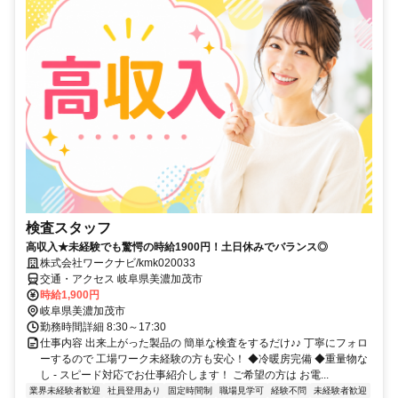
検査スタッフ
高収入★未経験でも驚愕の時給1900円！土日休みでバランス◎
株式会社ワークナビ/kmk020033
交通・アクセス 岐阜県美濃加茂市
時給1,900円
岐阜県美濃加茂市
勤務時間詳細 8:30～17:30
仕事内容 出来上がった製品の 簡単な検査をするだけ♪♪ 丁寧にフォロ
ーするので 工場ワーク未経験の方も安心！ ◆冷暖房完備 ◆重量物な
し - スピード対応でお仕事紹介します！ ご希望の方は お電...
業界未経験者歓迎
社員登用あり
固定時間制
職場見学可
経験不問
未経験者歓迎