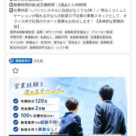
勤務時間詳細 総労働時間：1週あたり40時間
仕事内容 ＼パソコンスキルに自信がなくてもOK！／ 明るくコミュニ
ケーションが取れる方なら大歓迎◎ IT企業の事務スタッフとして、オ
フィス内で社員のサポート業務をお任せします！ 【具体的な業務内
容】...
業界未経験者歓迎
副業・WワークOK
資格取得支援あり
フリーター歓迎
学歴不問
車通勤OK
転勤なし
経験不問
未経験者歓迎
交通費全額支給
ネイルOK
研修あり
在宅OK
賞与あり
育休あり
交通費支給
長期歓迎
駅近5分以内
資格取得手当あり
シフト制
正社員