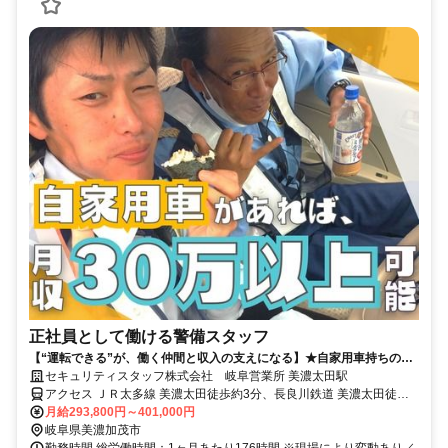
正社員として働ける警備スタッフ
【“運転できる”が、働く仲間と収入の支えになる】★自家用車持ちの
方、必見★月収30万円超えも現実に★
セキュリティスタッフ株式会社 岐阜営業所 美濃太田駅
アクセス ＪＲ太多線 美濃太田徒歩約3分、長良川鉄道 美濃太田徒歩
約3分、ＪＲ高山本線 美濃太田徒歩約3分 通勤可能な方→直行直帰可
月給293,800円～401,000円
岐阜県美濃加茂市
勤務時間 総労働時間：1ヶ月あたり176時間 ※現場により変動あり／