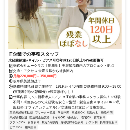
IT企業での事務スタッフ
未経験歓迎⭐ネイル・ピアス可◎年休120日以上✨Web面接可
株式会社エークラス【勤務地】美濃加茂市内のプロジェクト拠点
交通・アクセス 最寄り駅から徒歩圏内
月給220,000円～350,000円
岐阜県美濃加茂市
勤務時間詳細 総労働時間：1週あたり40時間 ⏰勤務時間 9:00～18:00
(実働8時間/休憩60分) ⭐残業ほぼなし！
仕事内容 ＼＼✨新着求人✨／／ ⏩IT企業の事務スタッフ募集！ ✅経験
不問！研修あるので未経験も安心 ✅髪型・髪色自由＆ネイルOK ✅私
服勤務(オフィスカジュアル) ✅交通費全額支給 ✅資格支援...
業界未経験者歓迎
フリーター歓迎
学歴不問
車通勤OK
転勤なし
経験不問
未経験者歓迎
交通費全額支給
ネイルOK
研修あり
在宅OK
賞与あり
ブランクOK
育休あり
駅近5分以内
資格取得手当あり
シフト制
長期休暇あり
ピアスOK
服装自由