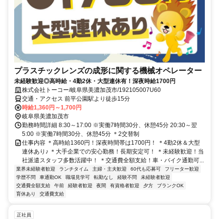
プラスチックレンズの成形に関する機械オペレーター
未経験歓迎◎高時給・4勤2休・大型連休有！深夜時給1700円
株式会社トーコー/岐阜県美濃加茂市/192105007U60
交通・アクセス 前平公園駅より徒歩15分
時給1,360円～1,700円
岐阜県美濃加茂市
勤務時間詳細 8:30～17:00 ※実働7時間30分、休憩45分 20:30～翌
5:00 ※実働7時間30分、休憩45分 ＊2交替制
仕事内容 ＊高時給1360円！深夜時間帯は1700円！ ＊4勤2休＆大型
連休あり♪ ＊大手企業での安心勤務！長期安定可！ ＊未経験歓迎！当
社派遣スタッフ多数活躍中！ ＊交通費全額支給！車・バイク通勤可...
業界未経験者歓迎
ランチタイム
主婦・主夫歓迎
60代も応募可
フリーター歓迎
学歴不問
車通勤OK
職場見学可
転勤なし
経験不問
未経験者歓迎
交通費全額支給
午前
経験者歓迎
夜間
有資格者歓迎
夕方
ブランクOK
育休あり
交通費支給
正社員