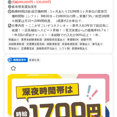
月給280,000円～330,000円
岐阜県美濃加茂市
勤務時間詳細 総労働時間：1ヶ月あたり152時間 1ヶ月単位の変形労
働時間制（シフト） 9時30分～21時00分の間 ∟実働7.5h／休憩1時間
※残業は月15〜20時間程度。 （残業代1分単位で...
仕事内容 ＜ここがすごいぞコネクシオ＞ ✨新卒入社3年目で副店長に
抜擢！ ✨店長補佐へスピード昇格！ ✨育児休業からの復職率83.7％！
✨年2回の昇給チャンス！ ✨未経験での入社が90%以上！ ✨年...
制服あり
業界未経験者歓迎
資格取得支援あり
車通勤OK
経験不問
未経験者歓迎
交通費全額支給
経験者歓迎
有資格者歓迎
研修あり
賞与あり
育休あり
交通費支給
資格取得手当あり
シフト制
長期休暇あり
派遣社員