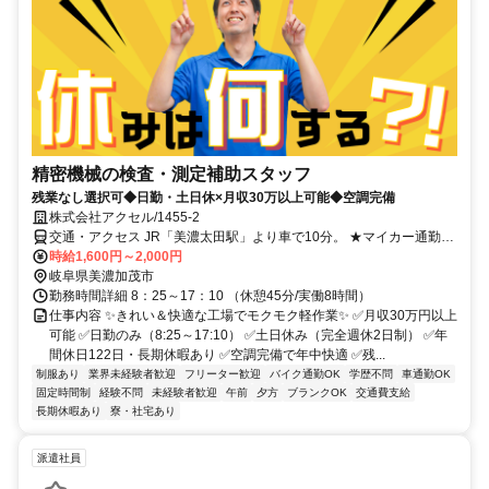
精密機械の検査・測定補助スタッフ
残業なし選択可◆日勤・土日休×月収30万以上可能◆空調完備
株式会社アクセル/1455-2
交通・アクセス JR「美濃太田駅」より車で10分。 ★マイカー通勤、
バイク通勤可能（駐車場完備）
時給1,600円～2,000円
岐阜県美濃加茂市
勤務時間詳細 8：25～17：10 （休憩45分/実働8時間）
仕事内容 ✨きれい＆快適な工場でモクモク軽作業✨ ✅月収30万円以上
可能 ✅日勤のみ（8:25～17:10） ✅土日休み（完全週休2日制） ✅年
間休日122日・長期休暇あり ✅空調完備で年中快適 ✅残...
制服あり
業界未経験者歓迎
フリーター歓迎
バイク通勤OK
学歴不問
車通勤OK
固定時間制
経験不問
未経験者歓迎
午前
夕方
ブランクOK
交通費支給
長期休暇あり
寮・社宅あり
派遣社員