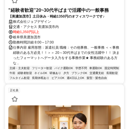
"経験者歓迎”20~30代半ばまで活躍中の一般事務
【美濃加茂市】土日休み・時給1350円のオフィスワークです♪
株式会社ジョブデザイン
交通・アクセス 美濃加茂市内
時給1,350円以上
岐阜県美濃加茂市
勤務時間詳細 8:00～17:00
仕事内容 雇用形態：派遣社員 職種：その他事務、一般事務 ＜＜事務
経験のある方必見！！＞＞ 20～30代半ばまでの女性活躍中！！ 決ま
ったフォーマットへデータ入力をする事務作業★ 事務経験のある方
な...
主婦・主夫歓迎
フリーター歓迎
バイク通勤OK
学歴不問
車通勤OK
固定時間制
午前
経験者歓迎
ネイルOK
研修あり
夕方
ブランクOK
交通費支給
長期歓迎
フルタイム歓迎
長期休暇あり
ピアスOK
週4日以上OK
髪型・髪色自由
正社員