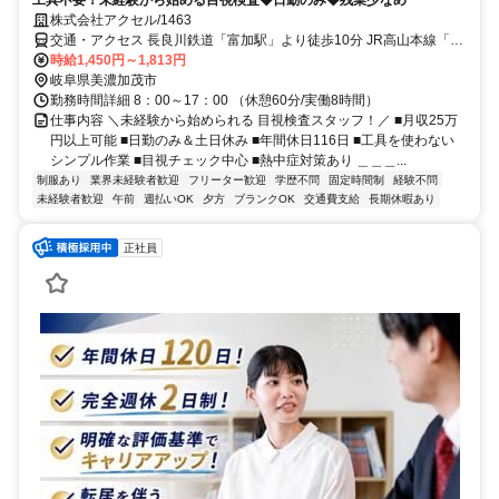
株式会社アクセル/1463
交通・アクセス 長良川鉄道「富加駅」より徒歩10分 JR高山本線「美
濃太田駅」より車で15分 ◆通勤用駐車場完備
時給1,450円～1,813円
岐阜県美濃加茂市
勤務時間詳細 8：00～17：00 （休憩60分/実働8時間）
仕事内容 ＼未経験から始められる 目視検査スタッフ！／ ■月収25万
円以上可能 ■日勤のみ＆土日休み ■年間休日116日 ■工具を使わない
シンプル作業 ■目視チェック中心 ■熱中症対策あり ＿＿＿...
制服あり
業界未経験者歓迎
フリーター歓迎
学歴不問
固定時間制
経験不問
未経験者歓迎
午前
週払いOK
夕方
ブランクOK
交通費支給
長期休暇あり
正社員