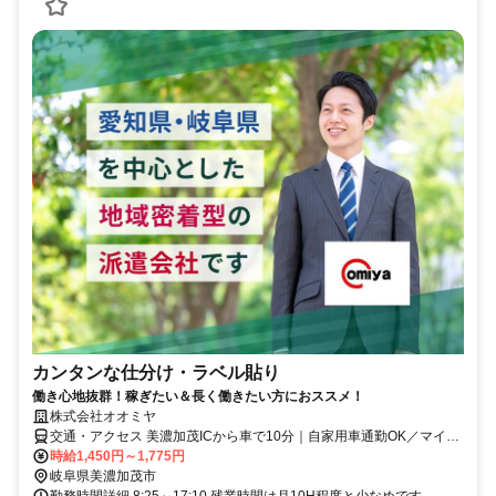
カンタンな仕分け・ラベル貼り
働き心地抜群！稼ぎたい＆長く働きたい方におススメ！
株式会社オオミヤ
交通・アクセス 美濃加茂ICから車で10分｜自家用車通勤OK／マイカ
ー通勤OK｜バイク通勤OK
時給1,450円～1,775円
岐阜県美濃加茂市
勤務時間詳細 8:25～17:10 残業時間は月10H程度と少なめです