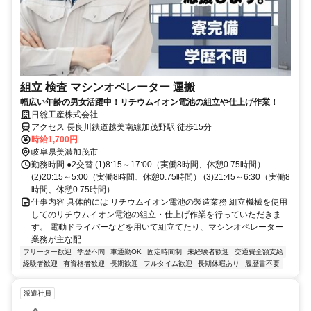
組立 検査 マシンオペレーター 運搬
幅広い年齢の男女活躍中！リチウムイオン電池の組立や仕上げ作業！
日総工産株式会社
アクセス 長良川鉄道越美南線加茂野駅 徒歩15分
時給1,700円
岐阜県美濃加茂市
勤務時間 ●2交替 (1)8:15～17:00（実働8時間、休憩0.75時間）
(2)20:15～5:00（実働8時間、休憩0.75時間） (3)21:45～6:30（実働8
時間、休憩0.75時間）
仕事内容 具体的には リチウムイオン電池の製造業務 組立機械を使用
してのリチウムイオン電池の組立・仕上げ作業を行っていただきま
す。 電動ドライバーなどを用いて組立てたり、マシンオペレーター
業務が主な配...
フリーター歓迎
学歴不問
車通勤OK
固定時間制
未経験者歓迎
交通費全額支給
経験者歓迎
有資格者歓迎
長期歓迎
フルタイム歓迎
長期休暇あり
履歴書不要
派遣社員