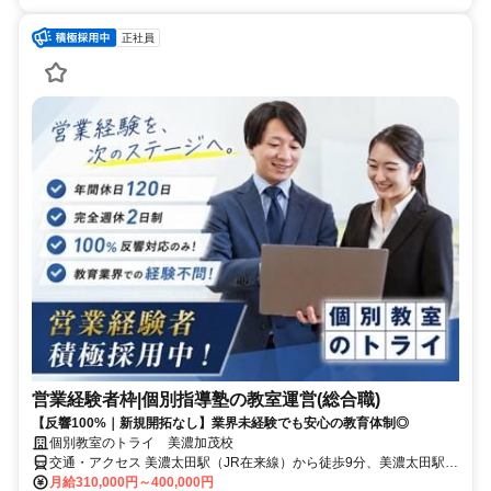
正社員
営業経験者枠|個別指導塾の教室運営(総合職)
【反響100%｜新規開拓なし】業界未経験でも安心の教育体制◎
個別教室のトライ 美濃加茂校
交通・アクセス 美濃太田駅（JR在来線）から徒歩9分、美濃太田駅
（長良川鉄道）から徒歩13分
月給310,000円～400,000円