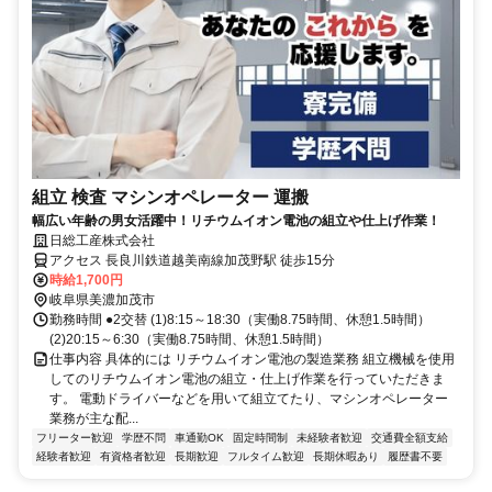
組立 検査 マシンオペレーター 運搬
幅広い年齢の男女活躍中！リチウムイオン電池の組立や仕上げ作業！
日総工産株式会社
アクセス 長良川鉄道越美南線加茂野駅 徒歩15分
時給1,700円
岐阜県美濃加茂市
勤務時間 ●2交替 (1)8:15～18:30（実働8.75時間、休憩1.5時間）
(2)20:15～6:30（実働8.75時間、休憩1.5時間）
仕事内容 具体的には リチウムイオン電池の製造業務 組立機械を使用
してのリチウムイオン電池の組立・仕上げ作業を行っていただきま
す。 電動ドライバーなどを用いて組立てたり、マシンオペレーター
業務が主な配...
フリーター歓迎
学歴不問
車通勤OK
固定時間制
未経験者歓迎
交通費全額支給
経験者歓迎
有資格者歓迎
長期歓迎
フルタイム歓迎
長期休暇あり
履歴書不要