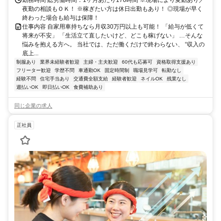
夜勤の相談もＯＫ！ ※稼ぎたい方は休日出勤もあり！ ◎現場が早く
終わった場合も給与は保障！
仕事内容 自家用車持ちなら月収30万円以上も可能！ 「給与が低くて
将来が不安」 「生活立て直したいけど、どこも稼げない」 …そんな
悩みを抱える方へ。 当社では、ただ働くだけで終わらない、 “収入の
底上...
制服あり
業界未経験者歓迎
主婦・主夫歓迎
60代も応募可
資格取得支援あり
フリーター歓迎
学歴不問
車通勤OK
固定時間制
職場見学可
転勤なし
経験不問
住宅手当あり
交通費全額支給
経験者歓迎
ネイルOK
残業なし
週払いOK
即日払いOK
食費補助あり
同じ企業の求人
正社員