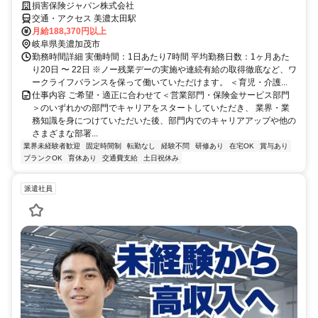
損害保険ジャパン株式会社
交通・アクセス 美濃太田駅
月給188,370円以上
岐阜県美濃加茂市
勤務時間詳細 実働時間：1日あたり7時間 平均勤務日数：1ヶ月あた
り20日 〜 22日 ※ノー残業デーの実施や連続有給の取得徹底など、ワ
ークライフバランスを保って働いていただけます。 ＜育児・介護...
仕事内容 ご希望・適正に合わせて＜営業部門・保険金サービス部門
＞のいずれかの部門でキャリアをスタートしていただき、 業界・業
務知識を身につけていただいた後、部門内でのキャリアアップや他の
さまざまな部署...
業界未経験者歓迎
固定時間制
転勤なし
経験不問
研修あり
在宅OK
賞与あり
ブランクOK
育休あり
交通費支給
土日祝休み
派遣社員