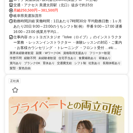
交通・アクセス 美濃太田駅（北口）徒歩で約15分
月給250,500円～381,500円
岐阜県美濃加茂市
勤務時間詳細 実働時間：1日あたり7時間30分 平均勤務日数：1ヶ月
あたり20日 9:00～23:00のうちシフト制 例） 早番 9:00～17:00 遅番
16:00～23:00 残業月平均1...
仕事内容 ホットヨガスタジオ『loIve（ロイブ）』のインストラクタ
ー業務 ・レッスンインストラクター ・体験レッスンの対応・ご案内
・お客様カウンセリング ・トレーニング ・フロント受付 …etc ...
業界未経験者歓迎
副業・WワークOK
資格取得支援あり
フリーター歓迎
学歴不問
経験不問
未経験者歓迎
住宅手当あり
食費補助あり
研修あり
賞与あり
ブランクOK
育休あり
交通費支給
シフト制
社割あり
長期休暇あり
髪型・髪色自由
正社員