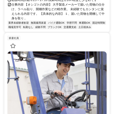
仕事内容 【オシゴトの内容】 大手製造メーカーで届いた荷物の仕分
け、ラベル貼り、開梱作業などの軽作業。 未経験でもカンタンに覚
えられる内容です。 【具体的な内容】 １、届いた荷物を開梱して中
身を取り...
業界未経験者歓迎
無期雇用派遣
バイク通勤OK
学歴不問
車通勤OK
固定時間制
職場見学可
転勤なし
経験不問
ブランクOK
交通費支給
土日祝休み
派遣社員