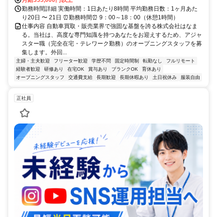
月給355,000円以上
勤務時間詳細 実働時間：1日あたり8時間 平均勤務日数：1ヶ月あた
り20日 〜 21日 ⏰勤務時間⏰ 9：00～18：00（休憩1時間）
仕事内容 自動車買取・販売業界で強固な基盤を誇る株式会社はなま
る。当社は、高度な専門知識を持つあなたをお迎えするため、アジャ
スター職（完全在宅・テレワーク勤務）のオープニングスタッフを募
集します。外回...
主婦・主夫歓迎
フリーター歓迎
学歴不問
固定時間制
転勤なし
フルリモート
経験者歓迎
研修あり
在宅OK
賞与あり
ブランクOK
育休あり
オープニングスタッフ
交通費支給
長期歓迎
長期休暇あり
土日祝休み
服装自由
正社員