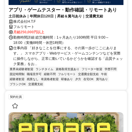
アプリ・ゲームテスター・動作確認・リモートあり
土日祝休み｜年間休日120日｜昇給＆賞与あり｜交通費支給
株式会社H.T.F
フルリモート
月給250,000円以上
勤務時間詳細 総労働時間：1ヶ月あたり160時間 平日 9:00～
18:00（実働8時間・休憩1時間）
仕事内容 「好きなことを仕事にする、その第一歩がここにありま
す。」 スマホアプリ・Webサービス・ゲームコンテンツなどを実際
に操作しながら、正常に動いているかどうかを確認する「品質チェッ
ク業務」をお...
業界未経験者歓迎
ランチタイム
資格取得支援あり
フリーター歓迎
学歴不問
固定時間制
職場見学可
経験不問
フルリモート
交通費全額支給
午前
経験者歓迎
残業なし
有資格者歓迎
研修あり
夕方
在宅OK
賞与あり
ブランクOK
交通費支給
契約社員