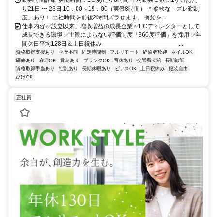
勤務時間詳細 実働時間：1日あたり8時間 平均勤務日数：1ヶ月あた
り21日 〜 23日 10：00～19：00（実働8時間） ＊柔軟な「ズレ勤制
度」あり！ 出社時間を前後2時間ズラせます。 有給を...
仕事内容 ✅設立以来、増収増益の成長企業 ✅ECディレクターとして
成長できる環境 ✅主観によらない評価制度「360度評価」を採用 ✅年
間休日平均128日＆土日祝休み ―――――――――――――...
資格取得支援あり
学歴不問
固定時間制
フルリモート
経験者歓迎
ネイルOK
研修あり
在宅OK
賞与あり
ブランクOK
育休あり
交通費支給
長期歓迎
資格取得手当あり
社割あり
長期休暇あり
ピアスOK
土日祝休み
服装自由
ひげOK
正社員