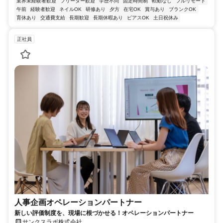
業界未経験者歓迎
フリーター歓迎
学歴不問
固定時間制
転勤なし
フルリモート
午前
経験者歓迎
ネイルOK
研修あり
夕方
在宅OK
賞与あり
ブランクOK
育休あり
交通費支給
長期歓迎
長期休暇あり
ピアスOK
土日祝休み
正社員
人事企画オペレーションパートナー
新しい評価制度を、現場に根づかせる！オペレーションパートナー
サンクスラボ株式会社