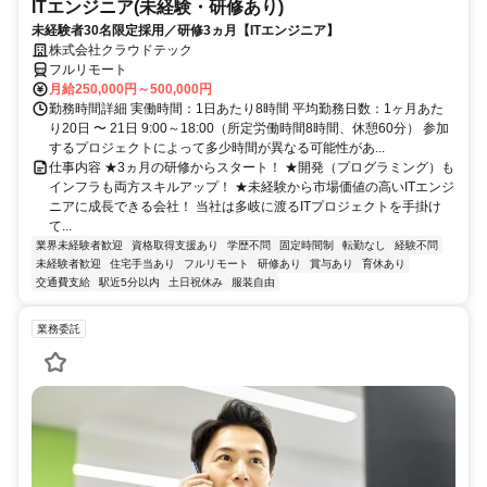
ITエンジニア(未経験・研修あり)
未経験者30名限定採用／研修3ヵ月【ITエンジニア】
株式会社クラウドテック
フルリモート
月給250,000円～500,000円
勤務時間詳細 実働時間：1日あたり8時間 平均勤務日数：1ヶ月あた
り20日 〜 21日 9:00～18:00（所定労働時間8時間、休憩60分） 参加
するプロジェクトによって多少時間が異なる可能性があ...
仕事内容 ★3ヵ月の研修からスタート！ ★開発（プログラミング）も
インフラも両方スキルアップ！ ★未経験から市場価値の高いITエンジ
ニアに成長できる会社！ 当社は多岐に渡るITプロジェクトを手掛け
て...
業界未経験者歓迎
資格取得支援あり
学歴不問
固定時間制
転勤なし
経験不問
未経験者歓迎
住宅手当あり
フルリモート
研修あり
賞与あり
育休あり
交通費支給
駅近5分以内
土日祝休み
服装自由
業務委託