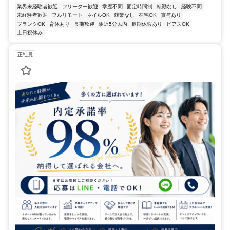
業界未経験者歓迎
フリーター歓迎
学歴不問
固定時間制
転勤なし
経験不問
未経験者歓迎
フルリモート
ネイルOK
残業なし
在宅OK
賞与あり
ブランクOK
育休あり
長期歓迎
駅近5分以内
長期休暇あり
ピアスOK
土日祝休み
正社員