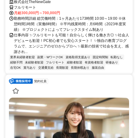
株式会社TheNewGate
フルリモート
月給300,000円～700,000円
勤務時間詳細 総労働時間：1ヶ月あたり173時間 10:00～19:00 ※休
憩時間1時間（実働8時間） ※平均残業時間：月6時間（2023年度実
績） ※プロジェクトによってフレックスタイム制あり
仕事内容 ✨フルリモートも可能！自分らしく輝ける働き方◎ ✨社会人
デビューも歓迎！PC初心者でも安心スタート！ ✨独自の教育プログ
ラムで、エンジニアのゼロからプロへ ✨最新の技術で社会を支え、感
謝され...
業界未経験者歓迎
副業・WワークOK
資格取得支援あり
固定時間制
転勤なし
経験不問
未経験者歓迎
フルリモート
経験者歓迎
有資格者歓迎
研修あり
在宅OK
賞与あり
交通費支給
長期歓迎
長期休暇あり
服装自由
契約社員