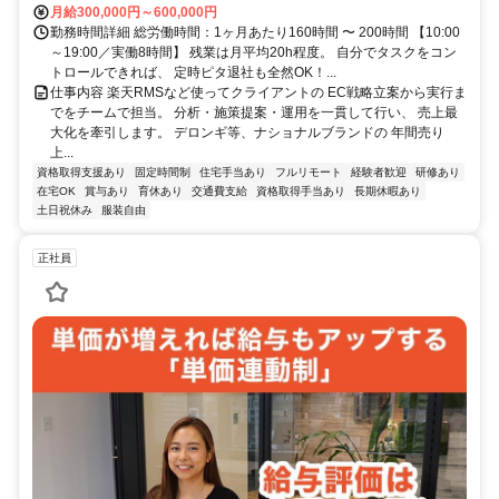
月給300,000円～600,000円
勤務時間詳細 総労働時間：1ヶ月あたり160時間 〜 200時間 【10:00
～19:00／実働8時間】 残業は月平均20h程度。 自分でタスクをコン
トロールできれば、 定時ピタ退社も全然OK！...
仕事内容 楽天RMSなど使ってクライアントの EC戦略立案から実行ま
でをチームで担当。 分析・施策提案・運用を一貫して行い、 売上最
大化を牽引します。 デロンギ等、ナショナルブランドの 年間売り
上...
資格取得支援あり
固定時間制
住宅手当あり
フルリモート
経験者歓迎
研修あり
在宅OK
賞与あり
育休あり
交通費支給
資格取得手当あり
長期休暇あり
土日祝休み
服装自由
正社員