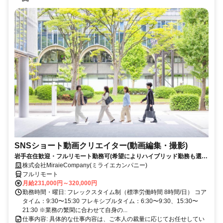
SNSショート動画クリエイター(動画編集・撮影)
岩手在住歓迎・フルリモート勤務可(希望によりハイブリッド勤務も選択
可能)
株式会社MiraieCompany(ミライエカンパニー)
フルリモート
月給231,000円～320,000円
勤務時間・曜日: フレックスタイム制（標準労働時間 8時間/日） コア
タイム：9:30〜15:30 フレキシブルタイム：6:30〜9:30、15:30〜
21:30 ※業務の繁閑に合わせて自身の...
仕事内容: 具体的な仕事内容は、ご本人の裁量に応じてお任せしてい