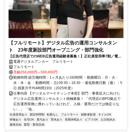
【フルリモート】デジタル広告の運用コンサルタン
ト 23年度新設部門オープニング・部門強化
【広告代理店でのWEB広告運用経験者募集！】正社員登用率7割／電通
G／全国×完全在宅／年休126日・土日祝休み／残業月平均4時間19分
電通デジタルアンカー フルリモート
フルリモート
月給250,000円～500,000円
勤務時間 総労働時間：1ヶ月あたり160時間 ・勤務曜日：月・火・
水・木・金 ・勤務時間： [1] 09:30～18:30 ・最低勤務日数（週）：5
日 残業月平均4時間19分（2025年度）
仕事内容 【デジタルマーケティング本部】部門・事業拡大に向けた
デジタル広告運用コンサルタント積極募集！ 「代理店のBPO拠点で
広告運用実務に携わっているけれど、入稿・運用だけでは物足りな
い…」 「地...
社員登用あり
固定時間制
転勤なし
フルリモート
経験者歓迎
ネイルOK
研修あり
在宅OK
賞与あり
育休あり
長期休暇あり
ピアスOK
土日祝休み
服装自由
髪型・髪色自由