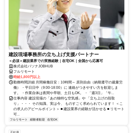
建設現場事務所の立ち上げ支援パートナー
＜必須＞建設業界での実務経験｜在宅OK｜全国から応募可
株式会社パソナJOBHUB
フルリモート
時給1,800円以上
勤務時間詳細 月間稼働目安：10時間～ 原則自由（納期遵守の裁量労
働） ・平日日中（9:00-18:00）に 連絡がつきやすい方を歓迎しま
す。 ・作業自体は夜間や早朝、土日もOK。 ・「週3日」「午...
仕事内容 建設現場の「あの独特な空気感」や 「立ち上げの段取
り」・・・ その知識、実は今、 ものすごく求められています！ ＜こ
の求人のアピールポイント＞ ■ 建設業界の経験が活かせる ■ リモート
可...
フルリモート
経験者歓迎
在宅OK
正社員