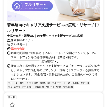
若年層向けキャリア支援サービスの広報・リサーチ|フ
ルリモート
★完全在宅・副業OK｜若年層キャリア支援サービスの広報
株式会社キミナラ
フルリモート
完全歩合制
勤務時間詳細 *完全在宅（フルリモート）* 全国どこからでも、PC・
スマートフォン等の通信環境があれば業務可能です。
‾‾‾‾‾‾‾‾‾‾‾‾‾‾‾‾‾‾‾‾‾‾‾‾‾‾‾‾‾‾ *業務環境* ● ...
仕事内容 ✨若年層向けキャリア支援サービス「キミナラ」の認知拡大
と、キャリアに悩む方のヒアリング・送客（トスアップ）を担当する
ポジションです。 完全在宅・業務委託のため、ご自身のペースで活
動いただけま...
フリーター歓迎
シフト自由
学歴不問
フルリモート
ネイルOK
在宅OK
完全歩合制
ピアスOK
服装自由
ひげOK
髪型・髪色自由
正社員