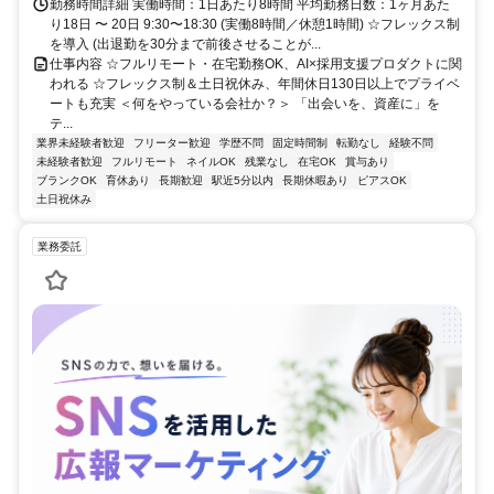
勤務時間詳細 実働時間：1日あたり8時間 平均勤務日数：1ヶ月あた
り18日 〜 20日 9:30〜18:30 (実働8時間／休憩1時間) ☆フレックス制
を導入 (出退勤を30分まで前後させることが...
仕事内容 ☆フルリモート・在宅勤務OK、AI×採用支援プロダクトに関
われる ☆フレックス制＆土日祝休み、年間休日130日以上でプライベ
ートも充実 ＜何をやっている会社か？＞ 「出会いを、資産に」を
テ...
業界未経験者歓迎
フリーター歓迎
学歴不問
固定時間制
転勤なし
経験不問
未経験者歓迎
フルリモート
ネイルOK
残業なし
在宅OK
賞与あり
ブランクOK
育休あり
長期歓迎
駅近5分以内
長期休暇あり
ピアスOK
土日祝休み
業務委託