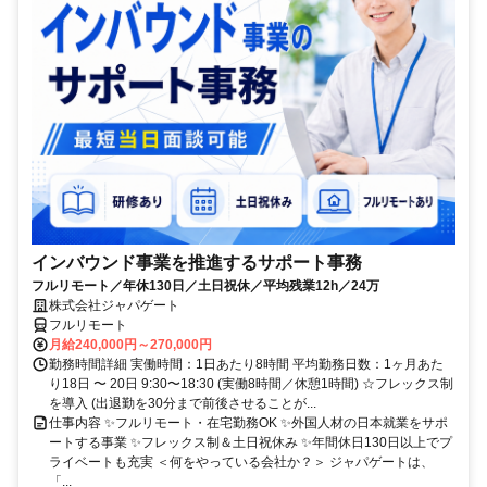
インバウンド事業を推進するサポート事務
フルリモート／年休130日／土日祝休／平均残業12h／24万
株式会社ジャパゲート
フルリモート
月給240,000円～270,000円
勤務時間詳細 実働時間：1日あたり8時間 平均勤務日数：1ヶ月あた
り18日 〜 20日 9:30〜18:30 (実働8時間／休憩1時間) ☆フレックス制
を導入 (出退勤を30分まで前後させることが...
仕事内容 ✨フルリモート・在宅勤務OK ✨外国人材の日本就業をサポ
ートする事業 ✨フレックス制＆土日祝休み ✨年間休日130日以上でプ
ライベートも充実 ＜何をやっている会社か？＞ ジャパゲートは、
「...