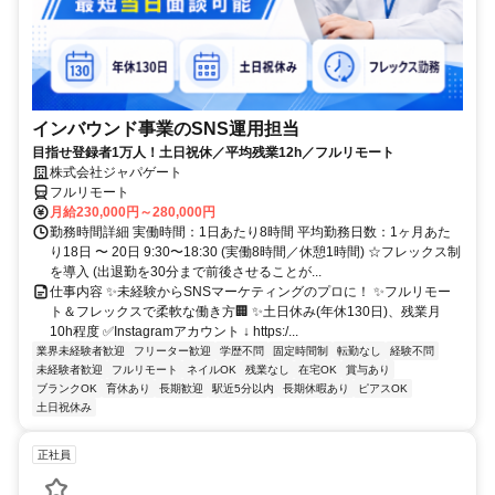
インバウンド事業のSNS運用担当
目指せ登録者1万人！土日祝休／平均残業12h／フルリモート
株式会社ジャパゲート
フルリモート
月給230,000円～280,000円
勤務時間詳細 実働時間：1日あたり8時間 平均勤務日数：1ヶ月あた
り18日 〜 20日 9:30〜18:30 (実働8時間／休憩1時間) ☆フレックス制
を導入 (出退勤を30分まで前後させることが...
仕事内容 ✨未経験からSNSマーケティングのプロに！ ✨フルリモー
ト＆フレックスで柔軟な働き方🏢 ✨土日休み(年休130日)、残業月
10h程度 ✅Instagramアカウント ↓ https:/...
業界未経験者歓迎
フリーター歓迎
学歴不問
固定時間制
転勤なし
経験不問
未経験者歓迎
フルリモート
ネイルOK
残業なし
在宅OK
賞与あり
ブランクOK
育休あり
長期歓迎
駅近5分以内
長期休暇あり
ピアスOK
土日祝休み
正社員