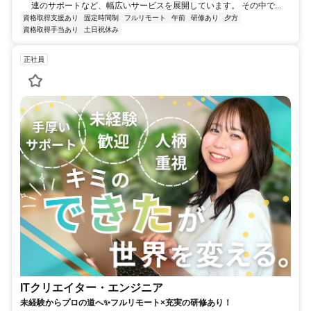
連のサポートなど、幅広いサービスを展開しています。 その中で...
資格取得支援あり
固定時間制
フルリモート
午前
研修あり
夕方
資格取得手当あり
土日祝休み
正社員
ITクリエイター・エンジニア
未経験からプロの道へ✨フルリモート×充実の研修あり！