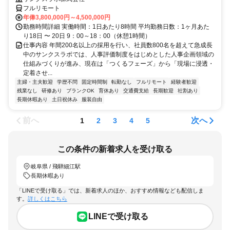
フルリモート
年俸3,800,000円～4,500,000円
勤務時間詳細 実働時間：1日あたり8時間 平均勤務日数：1ヶ月あた
り18日 〜 20日 9：00～18：00（休憩1時間）
仕事内容 年間200名以上の採用を行い、社員数800名を超えて急成長
中のサンクスラボでは、人事評価制度をはじめとした人事企画領域の
仕組みづくりが進み、現在は「つくるフェーズ」から「現場に浸透・
定着させ...
主婦・主夫歓迎
学歴不問
固定時間制
転勤なし
フルリモート
経験者歓迎
残業なし
研修あり
ブランクOK
育休あり
交通費支給
長期歓迎
社割あり
長期休暇あり
土日祝休み
服装自由
前へ
次へ
1
2
3
4
5
この条件の新着求人を受け取る
岐阜県 / 飛騨細江駅
長期休暇あり
「LINEで受け取る」では、新着求人のほか、おすすめ情報なども配信しま
す。
詳しくはこちら
LINEで受け取る