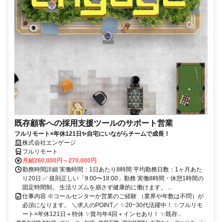
既存顧客への採用支援ツールのサポート営業
フルリモート×年休121日✨自宅にいながらチームで成長！
株式会社エンゲージ
フルリモート
月給260,000円～270,000円
勤務時間詳細 実働時間：1日あたり8時間 平均勤務日数：1ヶ月あた
り20日 ✅ 規則正しい「9:00〜18:00」勤務 実働8時間・休憩1時間の
固定時間制。 生活リズムを崩さず健康的に働けます。 ...
仕事内容 ※コールセンターか営業のご経験 （業界や年数は不問）が
必須になります。 ＼求人のPOINT／ ✨20~30代活躍中！ ✨フルリモ
ート×年休121日＋特休 ✨賞与年4回＋インセあり！ ✨既存...