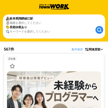
岐阜県
飛騨細江駅
職種を選択してください
長期休暇あり
キーワードを選択してください
567件
条件保存
関連度順
正社員