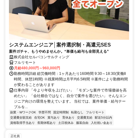
システムエンジニア│案件選択制・高還元SES
案件ガチャ、もうやめませんか。“単価も給与も全部見える”
株式会社セルバコンサルティング
フルリモート
月給480,000円～960,000円
勤務時間詳細 総労働時間：1ヶ月あたり160時間 9:30～18:30(実働8
時間、休憩1時間) ※残業時間は月平均6.5時間 ※案件により勤務時間
が変わることがあります
仕事内容 「今より年収を上げたい」 「モダンな案件で市場価値を高
めたい」 「会社都合ではなく、自分で案件を選びたい」 そんなエン
ジニア向けの環境を整えています。 当社では、案件単価・給与テー
ブルを...
副業・WワークOK
学歴不問
固定時間制
転勤なし
フルリモート
交通費全額支給
在宅OK
賞与あり
育休あり
交通費支給
駅近5分以内
資格取得手当あり
長期休暇あり
土日祝休み
服装自由
入社祝い金あり
正社員