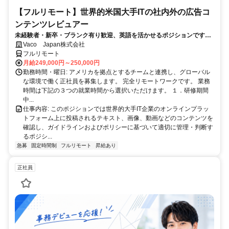
【フルリモート】世界的米国大手ITの社内外の広告コ
ンテンツレビュアー
未経験者・新卒・ブランク有り歓迎、英語を活かせるポジションです。
完全リモート
Vaco Japan株式会社
フルリモート
月給249,000円～250,000円
勤務時間・曜日: アメリカを拠点とするチームと連携し、グローバル
な環境で働く正社員を募集します。 完全リモートワークです。 業務
時間は下記の３つの就業時間から選択いただけます。 １．研修期間
中...
仕事内容: このポジションでは世界的大手IT企業のオンラインプラッ
トフォーム上に投稿されるテキスト、画像、動画などのコンテンツを
確認し、ガイドラインおよびポリシーに基づいて適切に管理・判断す
るポジシ...
急募
固定時間制
フルリモート
昇給あり
正社員