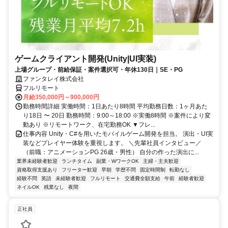
ゲームクライアント開発(Unity|UI実装)
上場グループ・前給保証・案件選択可・年休130日｜SE・PG
ファンタレイ株式会社
フルリモート
月給350,000円～900,000円
勤務時間詳細 実働時間：1日あたり8時間 平均勤務日数：1ヶ月あた
り18日 〜 20日 勤務時間：9:00～18:00 ※実働8時間 ※案件により変
動あり ※リモートワーク、在宅勤務OK ▼フレ...
仕事内容 Unity・C#を用いたモバイルゲーム開発を担当。 演出・UI実
装などプレイヤー体験を重視します。 ＼先輩社員インタビュー／
（前職：アニメーションPG 26歳・男性） 自分の作った演出に...
業界未経験者歓迎
ランチタイム
副業・WワークOK
主婦・主夫歓迎
資格取得支援あり
フリーター歓迎
早朝
学歴不問
固定時間制
転勤なし
経験不問
英語
未経験者歓迎
フルリモート
交通費全額支給
午前
経験者歓迎
ネイルOK
残業なし
夜間
正社員