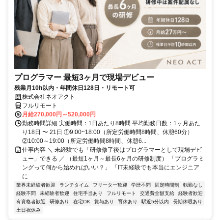
プログラマー 最短3ヶ月で現場デビュー
残業月10h以内・年間休日128日・リモート可
株式会社ネオアクト
フルリモート
月給270,000円～520,000円
勤務時間詳細 実働時間：1日あたり8時間 平均勤務日数：1ヶ月あた
り18日 〜 21日 ①9:00~18:00（所定労働時間8時間、休憩60分）
②10:00～19:00（所定労働時間8時間、休憩6...
仕事内容 ＼ 未経験でも「研修修了後はプログラマーとして現場デビ
ュー」できる ／ （最短1ヶ月～最長6ヶ月の研修制度） 「プログラミ
ングって何から始めればいい？」 「IT未経験でも本当にエンジニア
に...
業界未経験者歓迎
ランチタイム
フリーター歓迎
学歴不問
固定時間制
転勤なし
経験不問
未経験者歓迎
住宅手当あり
フルリモート
交通費全額支給
経験者歓迎
有資格者歓迎
研修あり
在宅OK
賞与あり
育休あり
駅近5分以内
長期休暇あり
土日祝休み