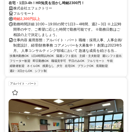
在宅・1日3-4h！HR知見を活かし時給2300円！
株式会社エフェクトリー
フルリモート
時給2,300円以上
勤務時間詳細 10:00～19:00の間で1日3～4時間、週2～3日 ※上記時
間帯の中で、ご希望に応じた時間で勤務可能です。 ※勤務日数はご
相談の上で決定しましょう。
仕事内容 雇用形態：アルバイト・パート 職種：採用人事、人事企画/
制度設計、経理/財務事務 コアメンバーを大募集中！ 創業は2023年5
月。 人事コンサルティング領域において 急速な成長を続ける当...
扶養内勤務OK
1日4時間以内OK
隔週シフト提出
主婦・主夫歓迎
週1シフト提出
フリーター歓迎
即日勤務OK
職場見学可
平日のみOK
フルリモート
午前
経験者歓迎
ネイルOK
残業なし
夕方
在宅OK
ブランクOK
長期歓迎
週2・3日からOK
シフト制
アルバイト・パート