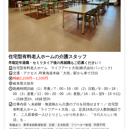
住宅型有料老人ホームの介護スタッフ
早期定年退職・セミリタイア後の再就職もご応募ください！
住宅型有料老人ホーム ライフアート大垣(株式会社パンピック)
交通・アクセス JR東海道本線「大垣」駅から車で15分
時給1,230円～1,330円
岐阜県大垣市
勤務時間詳細 （1）早番／7：00～16：00 （2）日勤／9：00～18：
00 （3）遅番／11：00～20：00 （4）夜勤／16：15～翌9：15 ※(1)
～(3)休憩1h、(4)休憩2h
仕事内容 ＼未経験・無資格から介護のプロを目指せます！／ 住宅型
有料老人ホーム「ライフアート大垣」は、定員18名の少人数制施設で
す。 ご入居者様一人ひとりとしっかり向き合い、「その人らしい生
活」を...
制服あり
業界未経験者歓迎
主婦・主夫歓迎
フリーター歓迎
学歴不問