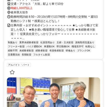
交通・アクセス 「大垣」駅より車で10分
時給1,300円以上
岐阜県大垣市
勤務時間詳細 8:50～20:10の間で1日7時間～8時間の交替制 ＊週5日
勤務のシフト制 ＊残業ほとんどなし！
仕事内容 ＜おすすめポイント＞＝＝＝＝＝＝＝ ★しっかり働けて安
定した収入！ ★働き易い職場環境で安心して仕事 ★未経験者大歓
迎！！ 従業員全員でしっかりフォロー ＝＝＝＝＝＝＝＝＝＝＝＝＝
＝＝＝＝...
制服あり
業界未経験者歓迎
社員登用あり
主婦・主夫歓迎
資格取得支援あり
フリーター歓迎
バイク通勤OK
車通勤OK
即日勤務OK
職場見学可
転勤なし
経験不問
未経験者歓迎
経験者歓迎
有資格者歓迎
研修あり
ブランクOK
交通費支給
長期歓迎
フルタイム歓迎
アルバイト・パート