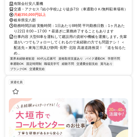
有限会社安八重機
交通・アクセス ｢結小学校｣より徒歩7分（車通勤ＯＫ/無料駐車場有）
月給350,000円以上
岐阜県安八郡
勤務時間詳細 実働時間：1日あたり8時間 平均勤務日数：1ヶ月あた
り22日 8:00～17:00 ＊昼過ぎに業務終了することもあります
仕事内容 大型6t車を運転して建設用の資材や機械を運搬します｡ 先輩
達がいつでもフォローしてくれるので未経験の方でも問題ナシ！ ＜
配送先＞東海三県及び静岡･長野･北陸 高速道路推奨！ 「道を知るた
め...
業界未経験者歓迎
60代も応募可
資格取得支援あり
バイク通勤OK
学歴不問
車通勤OK
固定時間制
職場見学可
経験不問
交通費全額支給
賞与あり
ブランクOK
交通費支給
派遣社員