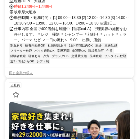
もう一度理容師として働きたいという方に♪残業ナシで家庭との両立も安
理容cut-A 大垣店
心◎無理なく続けられる職場です！
時給1,240円～1,440円
岐阜県大垣市
勤務時間 ・勤務時間： [1] 09:00～13:30 [2] 12:00～16:30 [3] 14:00～
18:30 9:00～13:00、12:00～16:00、14:00～18:30 ※週3日...
仕事内容 全国で400店舗を展開中【理容cut-A】で理美容の施術をお
任せします。 ＊レジ、掃除 ＊シャンプー ＊顔剃り ＊カット ＊カラ
ー、パーマ など ＜一日の流れ＞- 9:00… 出勤、店舗...
制服あり
扶養内勤務OK
社員登用あり
1日4時間以内OK
主婦・主夫歓迎
フリーター歓迎
バイク通勤OK
学歴不問
車通勤OK
職場見学可
午前
経験者歓迎
研修あり
夕方
ブランクOK
交通費支給
長期歓迎
フルタイム歓迎
週2・3日からOK
シフト制
同じ企業の求人
正社員