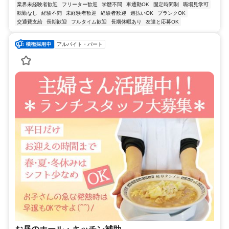
業界未経験者歓迎
フリーター歓迎
学歴不問
車通勤OK
固定時間制
職場見学可
転勤なし
経験不問
未経験者歓迎
経験者歓迎
週払いOK
ブランクOK
交通費支給
長期歓迎
フルタイム歓迎
長期休暇あり
友達と応募OK
アルバイト・パート