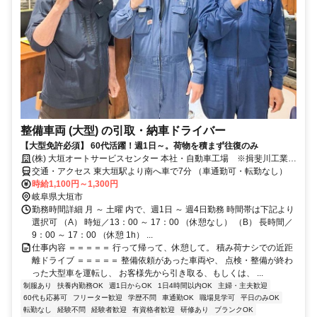
整備車両 (大型) の引取・納車ドライバー
【大型免許必須】 60代活躍！週1日～。荷物を積まず往復のみ
(株) 大垣オートサービスセンター 本社・自動車工場 ※揖斐川工業グ
ループ
交通・アクセス 東大垣駅より南へ車で7分 （車通勤可・転勤なし）
時給1,100円～1,300円
岐阜県大垣市
勤務時間詳細 月 ～ 土曜 内で、週1日 ～ 週4日勤務 時間帯は下記より
選択可 （A） 時短／13：00 ～ 17：00 （休憩なし） （B） 長時間／
9：00 ～ 17：00 （休憩 1h） ...
仕事内容 ＝＝＝＝＝ 行って帰って、休憩して。 積み荷ナシでの近距
離ドライブ ＝＝＝＝＝ 整備依頼があった車両や、 点検・整備が終わ
った大型車を運転し、 お客様先から引き取る、もしくは、 ...
制服あり
扶養内勤務OK
週1日からOK
1日4時間以内OK
主婦・主夫歓迎
60代も応募可
フリーター歓迎
学歴不問
車通勤OK
職場見学可
平日のみOK
転勤なし
経験不問
経験者歓迎
有資格者歓迎
研修あり
ブランクOK