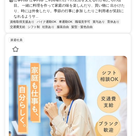
目。 一緒に料理を作って家庭の味を楽しんだり、買い物に 出かけた
り、時には外食したり。季節の行事に参加 したりご利用者が笑顔に
なれるようサ...
資格取得支援あり
バイク通勤OK
車通勤OK
職場見学可
賞与あり
育休あり
交通費支給
シフト制
社割あり
服装自由
髪型・髪色自由
派遣社員