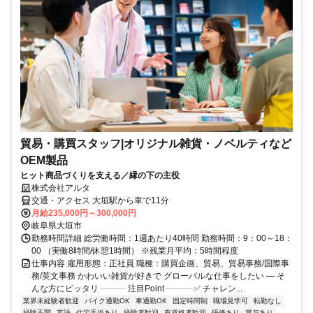
貿易・購買スタッフ|オリジナル雑貨・ノベルティなど
OEM製品
ヒット商品づくりを支える／縁の下の主役
株式会社アルタ
交通・アクセス 大垣駅から車で11分
月給235,000円～300,000円
岐阜県大垣市
勤務時間詳細 総労働時間：1週あたり40時間 勤務時間：9：00～18：
00 （実働8時間/休憩1時間） ※残業月平均：5時間程度
仕事内容 雇用形態：正社員 職種：購買企画、貿易、貿易事務/国際事
務/英文事務 かわいい雑貨が好きで グローバルな仕事をしたい ― そ
んな方にピッタリ ┈┈┈ 注目Point ┈┈┈ ✅ チャレン...
業界未経験者歓迎
バイク通勤OK
車通勤OK
固定時間制
職場見学可
転勤なし
経験不問
英語
住宅手当あり
経験者歓迎
有資格者歓迎
研修あり
賞与あり