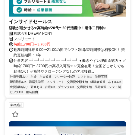
インサイドセールス
経験が活かせる✨高時給✅20代〜30代活躍中！週休二日制✨
株式会社DREAM PONY
フルリモート
時給1,700円～3,700円
勤務時間詳細 9:00〜21:00の間でシフト制 希望時間帯は相談OK！ 契
約更新期間：1年
仕事内容 ─┘─┘─┘─┘─┘─┘─┘─┘─┘ ▼働きやすい理由＆魅力▼ ✅
時給1700円〜3700円の高収入可能✨ ✅完全在宅！全国どこからでも
勤務OK！ ✅商談やクロージングなしのアポ獲得...
社員登用あり
主婦・主夫歓迎
フリーター歓迎
シフト自由
学歴不問
即日勤務OK
職場見学可
フルリモート
交通費全額支給
経験者歓迎
ネイルOK
食費補助あり
研修あり
在宅OK
ブランクOK
交通費支給
長期歓迎
シフト制
ピアスOK
服装自由
業務委託