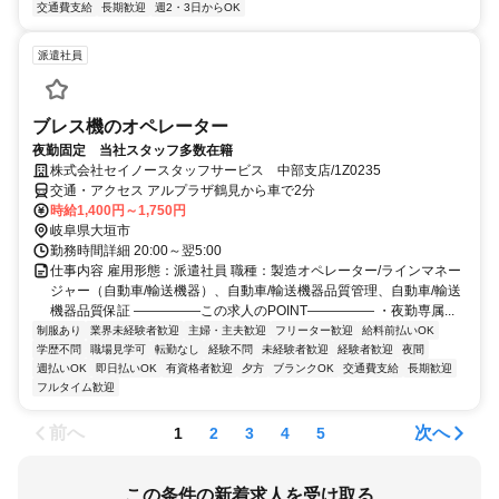
交通費支給
長期歓迎
週2・3日からOK
派遣社員
ブレス機のオペレーター
夜勤固定 当社スタッフ多数在籍
株式会社セイノースタッフサービス 中部支店/1Z0235
交通・アクセス アルプラザ鶴見から車で2分
時給1,400円～1,750円
岐阜県大垣市
勤務時間詳細 20:00～翌5:00
仕事内容 雇用形態：派遣社員 職種：製造オペレーター/ラインマネー
ジャー（自動車/輸送機器）、自動車/輸送機器品質管理、自動車/輸送
機器品質保証 ―――――この求人のPOINT――――― ・夜勤専属...
制服あり
業界未経験者歓迎
主婦・主夫歓迎
フリーター歓迎
給料前払いOK
学歴不問
職場見学可
転勤なし
経験不問
未経験者歓迎
経験者歓迎
夜間
週払いOK
即日払いOK
有資格者歓迎
夕方
ブランクOK
交通費支給
長期歓迎
フルタイム歓迎
前へ
次へ
1
2
3
4
5
この条件の新着求人を受け取る