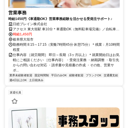
営業事務
時給1450円《車通勤OK》営業事務経験を活かせる受発注サポート♪
日総ブレイン株式会社
アクセス 東大垣駅 車10分＊車通勤OK（無料駐車場完備）／自転車通
勤OK
時給1,450円
岐阜県大垣市
勤務時間 8:15～17:15（実働7時間45分 休憩75分）＊残業：月10時間
程度
仕事内容 ［就労期間］ 即日～長期（3ヶ月以上）＊就業開始日はお気
軽にご相談ください ［仕事内容］ ・受発注業務 ・納期調整 ・取引先
からの問い合わせ対応 ・請求書や見積書の作成 ・その他、営業サ
ポ...
業界未経験者歓迎
固定時間制
平日のみOK
経験者歓迎
ブランクOK
交通費支給
週4日以上OK
土日祝休み
派遣社員