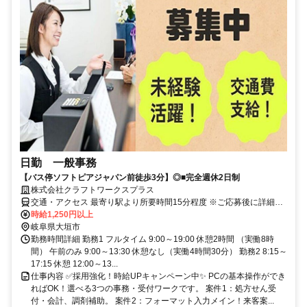
日勤 一般事務
【バス停ソフトピアジャパン前徒歩3分】◎■完全週休2日制
株式会社クラフトワークスプラス
交通・アクセス 最寄り駅より所要時間15分程度 ※ご応募後に詳細の
勤務地をお伝えします。
時給1,250円以上
岐阜県大垣市
勤務時間詳細 勤務1 フルタイム 9:00～19:00 休憩2時間 （実働8時
間） 午前のみ 9:00～13:30 休憩なし（実働4時間30分） 勤務2 8:15～
17:15 休憩 12:00～13...
仕事内容 ✅️採用強化！時給UPキャンペーン中✨️ PCの基本操作ができ
ればOK！選べる3つの事務・受付ワークです。 案件1：処方せん受
付・会計、調剤補助。 案件2：フォーマット入力メイン！来客案...