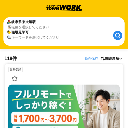
岐阜県
東大垣駅
職種を選択してください
職場見学可
キーワードを選択してください
118件
条件保存
関連度順
業務委託