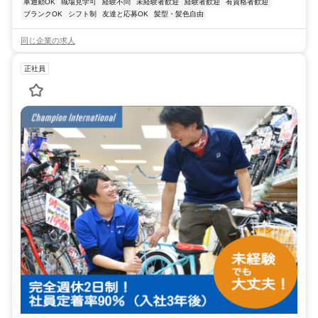
車通勤OK
職場見学可
経験不問
未経験者歓迎
経験者歓迎
有資格者歓迎
ブランクOK
シフト制
友達と応募OK
髪型・髪色自由
同じ企業の求人
正社員