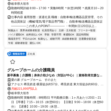
岐阜県大垣市
勤務時間詳細 8:00～17:00 ＊実働8時間 ＊休憩1時間 ＊残業月10～20
時間程度
仕事内容 雇用形態：派遣社員 職種：自動車/輸送機器品質管理、その
他品質保証（機械/電気/電子製品専門職）、自動車/輸送機器品質保証
―――――この求人のPOINT――――― ・年間休日120日以上...
制服あり
業界未経験者歓迎
社員登用あり
主婦・主夫歓迎
フリーター歓迎
バイク通勤OK
給料前払いOK
早朝
学歴不問
車通勤OK
固定時間制
職場見学可
平日のみOK
転勤なし
経験不問
未経験者歓迎
交通費全額支給
午前
経験者歓迎
週払いOK
正社員
グループホームの介護職員
新卒募集｜介護職｜身体介助少なめ（対話が中心）｜資格取得支援など
福利厚生充実◎
愛の家 グループホーム すのまた
アクセス 樽見鉄道 横屋徒歩約57分、樽見鉄道 東大垣徒歩約60分、Ｊ
Ｒ東海道本線 穂積南口徒歩約61分 大垣桜高校より南に車1分(約
月給221,000円以上
250m)
岐阜県大垣市
勤務時間 実働時間：8時間/日 平均勤務日数：1ヶ月あたり20日～21
日 【早番】7:15～16:15（休憩60分） 【日勤】9:00～18:00（休憩60
分） 【遅番】10:00～19:00（休憩...
仕事内容 仕事内容 ご利用者の日々の生活を支えるのが私たちの役