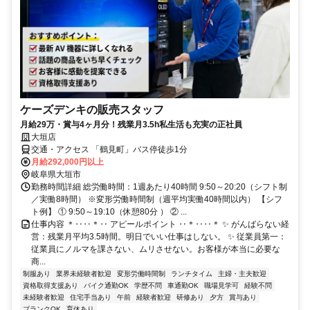
ケーズデンキの販売スタッフ
月給29万・賞与4ヶ月分！残業月3.5h私生活も充実の正社員
大垣店
交通・アクセス 「鶴見町」バス停徒歩1分
月給292,000円以上
岐阜県大垣市
勤務時間詳細 総労働時間：1週あたり40時間 9:50～20:20（シフト制
／実働8時間） ※変形労働時間制（週平均実働40時間以内） 【シフ
ト例】 ① 9:50～19:10（休憩80分 ） ② ...
仕事内容 ＊‥‥＊‥ アピールポイント ‥＊‥‥＊ ✨ がんばらない経
営：残業月平均3.5時間。明日でいい仕事はしない。 ✨ 従業員第一：
従業員にノルマを課さない、ムリさせない。お客様が本当に必要な
商...
制服あり
業界未経験者歓迎
変形労働時間制
ランチタイム
主婦・主夫歓迎
資格取得支援あり
バイク通勤OK
学歴不問
車通勤OK
職場見学可
経験不問
未経験者歓迎
住宅手当あり
午前
経験者歓迎
研修あり
夕方
賞与あり
ブランクOK
育休あり