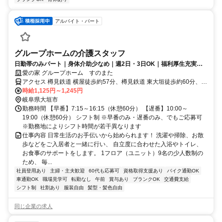
アルバイト・パート
グループホームの介護スタッフ
日勤帯のみパート｜身体介助少なめ｜週2日・3日OK｜福利厚生充実◎
｜認知症ケア
愛の家 グループホーム すのまた
アクセス 樽見鉄道 横屋徒歩約57分、樽見鉄道 東大垣徒歩約60分、Ｊ
Ｒ東海道本線 穂積南口徒歩約61分 大垣桜高校より南に車1分(約
時給1,125円～1,245円
250m)
岐阜県大垣市
勤務時間 【早番】7:15～16:15（休憩60分） 【遅番】10:00～
19:00（休憩60分） シフト制 ※早番のみ・遅番のみ、でもご応募可
※勤務地によりシフト時間が若干異なります
仕事内容 日常生活のお手伝いから始められます！ 洗濯や掃除、お散
歩などをご入居者と一緒に行い、 自立度に合わせた入浴やトイレ、
お食事のサポートをします。 1フロア（ユニット）9名の少人数制の
ため、 毎...
社員登用あり
主婦・主夫歓迎
60代も応募可
資格取得支援あり
バイク通勤OK
車通勤OK
職場見学可
転勤なし
午前
賞与あり
ブランクOK
交通費支給
シフト制
社割あり
服装自由
髪型・髪色自由
同じ企業の求人