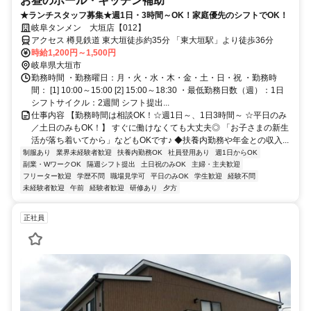
お昼のホール・キッチン補助
★ランチスタッフ募集★週1日・3時間～OK！家庭優先のシフトでOK！
岐阜タンメン 大垣店【012】
アクセス 樽見鉄道 東大垣徒歩約35分 「東大垣駅」より徒歩36分
時給1,200円～1,500円
岐阜県大垣市
勤務時間 ・勤務曜日：月・火・水・木・金・土・日・祝 ・勤務時
間： [1] 10:00～15:00 [2] 15:00～18:30 ・最低勤務日数（週）：1日
シフトサイクル：2週間 シフト提出...
仕事内容 【勤務時間は相談OK！☆週1日～、1日3時間～ ☆平日のみ
／土日のみもOK！】 すぐに働けなくても大丈夫◎ 「お子さまの新生
活が落ち着いてから」などもOKです♪ ◆扶養内勤務や年金との収入...
制服あり
業界未経験者歓迎
扶養内勤務OK
社員登用あり
週1日からOK
副業・WワークOK
隔週シフト提出
土日祝のみOK
主婦・主夫歓迎
フリーター歓迎
学歴不問
職場見学可
平日のみOK
学生歓迎
経験不問
未経験者歓迎
午前
経験者歓迎
研修あり
夕方
正社員