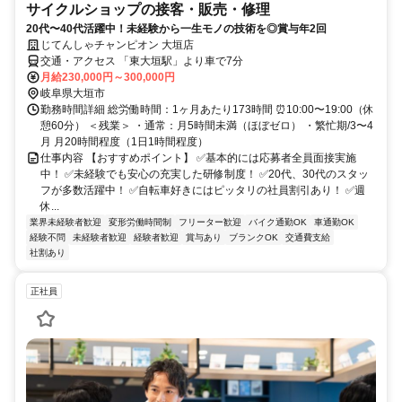
サイクルショップの接客・販売・修理
20代〜40代活躍中！未経験から一生モノの技術を◎賞与年2回
じてんしゃチャンピオン 大垣店
交通・アクセス 「東大垣駅」より車で7分
月給230,000円～300,000円
岐阜県大垣市
勤務時間詳細 総労働時間：1ヶ月あたり173時間 ⏰10:00〜19:00（休
憩60分） ＜残業＞ ・通常：月5時間未満（ほぼゼロ） ・繁忙期/3〜4
月 月20時間程度（1日1時間程度）
仕事内容 【おすすめポイント】 ✅基本的には応募者全員面接実施
中！ ✅未経験でも安心の充実した研修制度！ ✅20代、30代のスタッ
フが多数活躍中！ ✅自転車好きにはピッタリの社員割引あり！ ✅週
休...
業界未経験者歓迎
変形労働時間制
フリーター歓迎
バイク通勤OK
車通勤OK
経験不問
未経験者歓迎
経験者歓迎
賞与あり
ブランクOK
交通費支給
社割あり
正社員