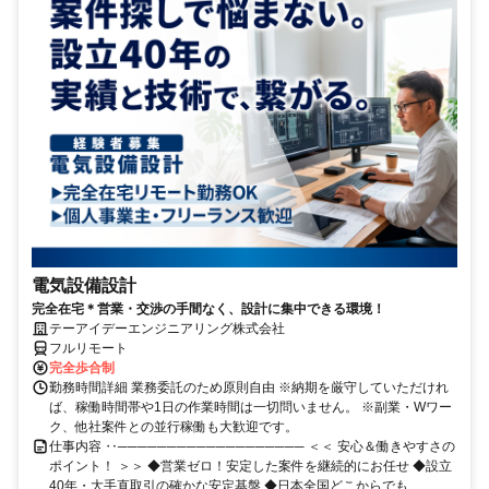
電気設備設計
完全在宅＊営業・交渉の手間なく、設計に集中できる環境！
テーアイデーエンジニアリング株式会社
フルリモート
完全歩合制
勤務時間詳細 業務委託のため原則自由 ※納期を厳守していただけれ
ば、稼働時間帯や1日の作業時間は一切問いません。 ※副業・Wワー
ク、他社案件との並行稼働も大歓迎です。
仕事内容 ‥─────────────────── ＜＜ 安心＆働きやすさの
ポイント！ ＞＞ ◆営業ゼロ！安定した案件を継続的にお任せ ◆設立
40年・大手直取引の確かな安定基盤 ◆日本全国どこからでも...