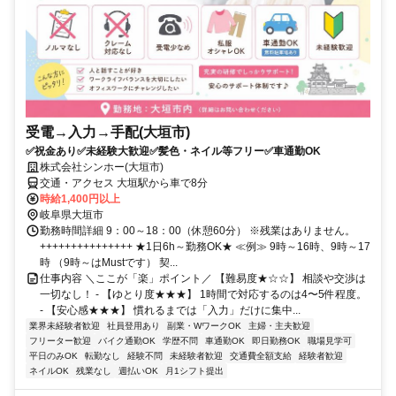
受電→入力→手配(大垣市)
✅祝金あり✅未経験大歓迎✅髪色・ネイル等フリー✅車通勤OK
株式会社シンホー(大垣市)
交通・アクセス 大垣駅から車で8分
時給1,400円以上
岐阜県大垣市
勤務時間詳細 9：00～18：00（休憩60分） ※残業はありません。
+++++++++++++++ ★1日6h～勤務OK★ ≪例≫ 9時～16時、9時～17
時 （9時～はMustです） 契...
仕事内容 ＼ここが「楽」ポイント／ 【難易度★☆☆】 相談や交渉は
一切なし！ - 【ゆとり度★★★】 1時間で対応するのは4〜5件程度。
- 【安心感★★★】 慣れるまでは「入力」だけに集中...
業界未経験者歓迎
社員登用あり
副業・WワークOK
主婦・主夫歓迎
フリーター歓迎
バイク通勤OK
学歴不問
車通勤OK
即日勤務OK
職場見学可
平日のみOK
転勤なし
経験不問
未経験者歓迎
交通費全額支給
経験者歓迎
ネイルOK
残業なし
週払いOK
月1シフト提出