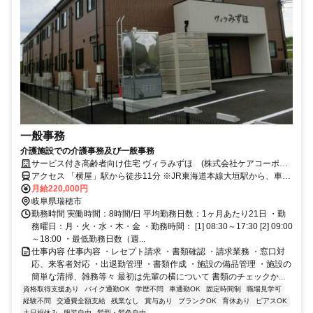
一般事務
介護施設での介護事務及び一般事務
サービス付き高齢者向け住宅 ヴィラみずほ (株式会社ケアコーポレ
ーション)
アクセス 「横屋」駅から徒歩11分 ※JR東海道本線大垣駅から、車で
15分 ※車通勤OK
月給220,000円
岐阜県瑞穂市
勤務時間 実働時間：8時間/日 平均勤務日数：1ヶ月あたり21日 ・勤
務曜日：月・火・水・木・金 ・勤務時間： [1] 08:30～17:30 [2] 09:00
～18:00 ・最低勤務日数（週...
仕事内容 仕事内容 ・レセプト請求 ・書類確認 ・請求業務 ・窓口対
応、来客者対応 ・出退勤管理 ・書類作成 ・施設の備品管理 ・施設の
簡単な清掃、雑務等々 最初は先輩の横について 書類のチェックか...
資格取得支援あり
バイク通勤OK
学歴不問
車通勤OK
固定時間制
職場見学可
経験不問
交通費全額支給
残業なし
賞与あり
ブランクOK
育休あり
ピアスOK
土日祝休み
服装自由
髪型・髪色自由