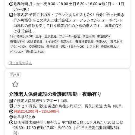
勤務時間 月～金・祝 9:30～18:00 土日 8:30～18:00 ★週2日～・1日
3h～OK！
仕事内容 子育て中の方・ブランクありの方もOK！自分に合った働き
方が可能◎ ※この求人は株式会社デューアソシエがデューポイント
白鳥店の依頼を受けて行う職業紹介のための求人です。 募集の受付
は株式会社...
1日4時間以内OK
主婦・主夫歓迎
フリーター歓迎
学歴不問
車通勤OK
職場見学可
経験者歓迎
ネイルOK
残業なし
有資格者歓迎
研修あり
賞与あり
ブランクOK
交通費支給
長期歓迎
週2・3日からOK
シフト制
長期休暇あり
ピアスOK
週4日以上OK
同じ企業の求人
正社員
介護老人保健施設の看護師/常勤・夜勤有り
介護老人保健施設ケアポート白鳳
アクセス 長良川鉄道 美濃白鳥徒歩約12分、長良川鉄道 大島（岐阜
県）徒歩約16分、長良川鉄道 大中徒歩約41分
月給214,200円～324,500円
岐阜県郡上市
勤務時間 実働時間：8時間/日 平均勤務日数：1ヶ月あたり20日 日勤
08:30～17:30 夜勤 17:00～翌09:00 （※1日の所定労働時間数8時
間）