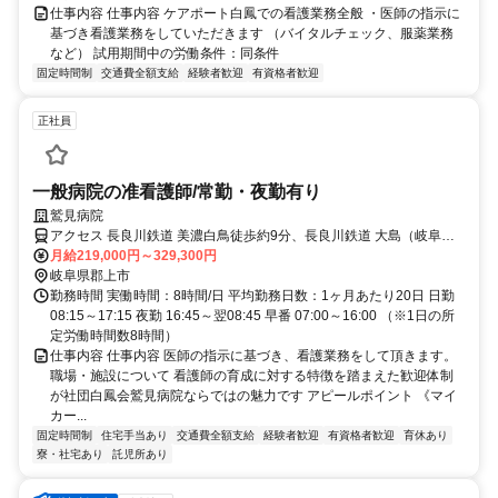
仕事内容 仕事内容 ケアポート白鳳での看護業務全般 ・医師の指示に
基づき看護業務をしていただきます （バイタルチェック、服薬業務
など） 試用期間中の労働条件：同条件
固定時間制
交通費全額支給
経験者歓迎
有資格者歓迎
正社員
一般病院の准看護師/常勤・夜勤有り
鷲見病院
アクセス 長良川鉄道 美濃白鳥徒歩約9分、長良川鉄道 大島（岐阜
県）徒歩約16分、長良川鉄道 大中徒歩約41分
月給219,000円～329,300円
岐阜県郡上市
勤務時間 実働時間：8時間/日 平均勤務日数：1ヶ月あたり20日 日勤
08:15～17:15 夜勤 16:45～翌08:45 早番 07:00～16:00 （※1日の所
定労働時間数8時間）
仕事内容 仕事内容 医師の指示に基づき、看護業務をして頂きます。
職場・施設について 看護師の育成に対する特徴を踏まえた歓迎体制
が社団白鳳会鷲見病院ならではの魅力です アピールポイント 《マイ
カー...
固定時間制
住宅手当あり
交通費全額支給
経験者歓迎
有資格者歓迎
育休あり
寮・社宅あり
託児所あり