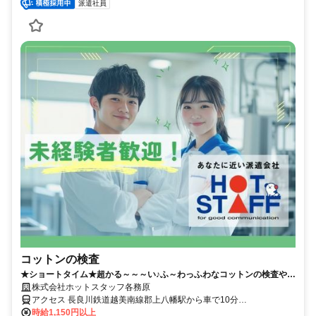
派遣社員
コットンの検査
★ショートタイム★超かる～～～い♪ふ～わっふわなコットンの検査や梱
包！土日祝休み／空調完備
株式会社ホットスタッフ各務原
アクセス 長良川鉄道越美南線郡上八幡駅から車で10分
･･････････････････････････････････ ●車・バイク通勤OK！ ●無料駐
時給1,150円以上