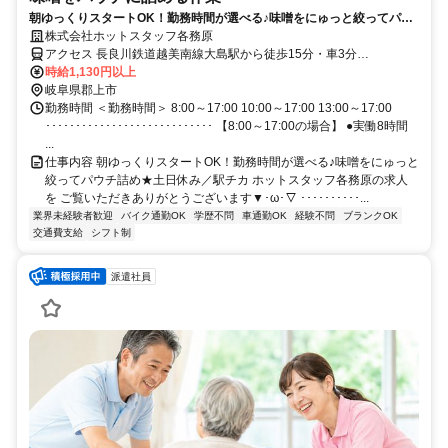
朝ゆっくりスタートOK！勤務時間が選べる♪味噌をにゅっと絞ってパウ
チ詰め★土日休み／駅チカ
株式会社ホットスタッフ各務原
アクセス 長良川鉄道越美南線大島駅から徒歩15分・車3分
･･････････････････････････････････ ●車・バイク通勤OK！ ●無料駐
時給1,130円以上
車場あり♪ ●交通費支給いたします(※規定あり)
岐阜県郡上市
･･････････････････････････････････
勤務時間 ＜勤務時間＞ 8:00～17:00 10:00～17:00 13:00～17:00
････････････････････････････ 【8:00～17:00の場合】 ●実働8時間
...
仕事内容 朝ゆっくりスタートOK！勤務時間が選べる♪味噌をにゅっと
絞ってパウチ詰め★土日休み／駅チカ ホットスタッフ各務原の求人
を ご覧いただきありがとうございます▼･ω･▽ ･･････････...
業界未経験者歓迎
バイク通勤OK
学歴不問
車通勤OK
経験不問
ブランクOK
交通費支給
シフト制
派遣社員