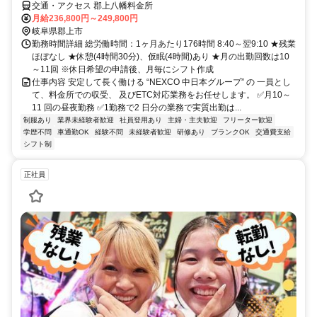
交通・アクセス 郡上八幡料金所
月給236,800円～249,800円
岐阜県郡上市
勤務時間詳細 総労働時間：1ヶ月あたり176時間 8:40～翌9:10 ★残業
ほぼなし ★休憩(4時間30分)、仮眠(4時間)あり ★月の出勤回数は10
～11回 ※休日希望の申請後、月毎にシフト作成
仕事内容 安定して⾧く働ける “NEXCO 中日本グループ” の 一員とし
て、料金所での収受、 及びETC対応業務をお任せします。 ✅月10～
11 回の昼夜勤務 ✅1勤務で2 日分の業務で実質出勤は...
制服あり
業界未経験者歓迎
社員登用あり
主婦・主夫歓迎
フリーター歓迎
学歴不問
車通勤OK
経験不問
未経験者歓迎
研修あり
ブランクOK
交通費支給
シフト制
正社員