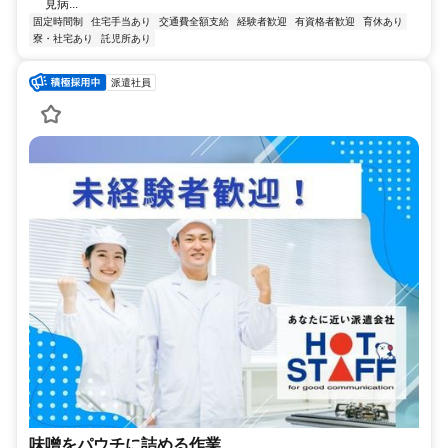
見病...
固定時間制
住宅手当あり
交通費全額支給
経験者歓迎
有資格者歓迎
育休あり
寮・社宅あり
託児所あり
派遣社員
味噌をパウチに詰める作業