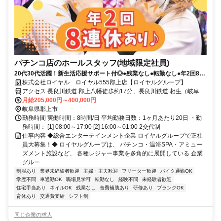
パチンコ店のホールスタッフ(地域限定社員)
20代30代活躍！新生活応援サポート付◎●残業なし●転勤なし●年2回8連
休●髪色・ネイル自由
株式会社ロイヤル ロイヤル555郡上店【ロイヤルグループ】
アクセス 長良川鉄道 郡上八幡徒歩約17分、長良川鉄道 相生（岐阜
県）徒歩約37分、長良川鉄道 自然園前徒歩約67分
月給205,000円～400,000円
岐阜県郡上市
勤務時間 実働時間：8時間/日 平均勤務日数：1ヶ月あたり20日 ・勤
務時間： [1] 08:00～17:00 [2] 16:00～01:00 2交代制
仕事内容 ◆総合エンターテインメント企業 ロイヤルグループで正社
員大募集！◆ ロイヤルグループは、 パチンコ・温浴SPA・アミュー
ズメント施設など、 各種レジャー事業を多角的に展開している 企業
グルー...
制服あり
業界未経験者歓迎
主婦・主夫歓迎
フリーター歓迎
バイク通勤OK
学歴不問
車通勤OK
職場見学可
転勤なし
経験不問
未経験者歓迎
住宅手当あり
ネイルOK
残業なし
食費補助あり
研修あり
ブランクOK
育休あり
交通費支給
シフト制
同じ企業の求人