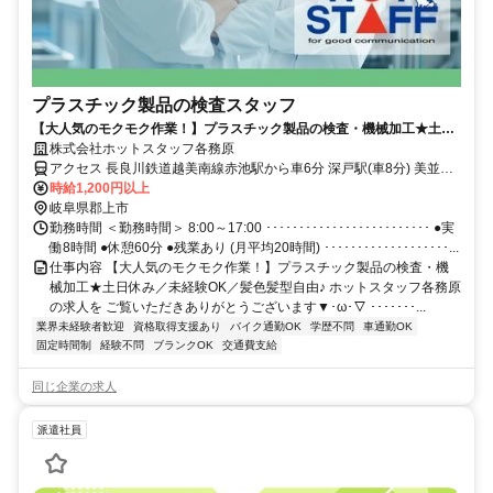
プラスチック製品の検査スタッフ
【大人気のモクモク作業！】プラスチック製品の検査・機械加工★土日
休み／未経験OK／髪色髪型自由♪
株式会社ホットスタッフ各務原
アクセス 長良川鉄道越美南線赤池駅から車6分 深戸駅(車8分) 美並苅
安駅(車8分) ･･････････････････････････････････ ●車・バイク通勤
時給1,200円以上
OK！ ●無料駐車場あり♪ ●交通費支給いたします(※規定あり)
岐阜県郡上市
･･････････････････････････････････
勤務時間 ＜勤務時間＞ 8:00～17:00 ･････････････････････････ ●実
働8時間 ●休憩60分 ●残業あり (月平均20時間) ･･･････････････････...
仕事内容 【大人気のモクモク作業！】プラスチック製品の検査・機
械加工★土日休み／未経験OK／髪色髪型自由♪ ホットスタッフ各務原
の求人を ご覧いただきありがとうございます▼･ω･▽ ･･･････...
業界未経験者歓迎
資格取得支援あり
バイク通勤OK
学歴不問
車通勤OK
固定時間制
経験不問
ブランクOK
交通費支給
同じ企業の求人
派遣社員