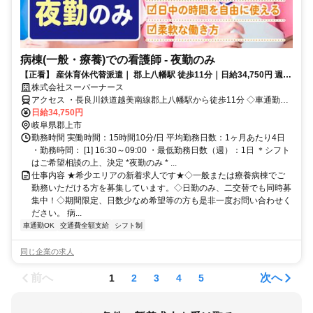
病棟(一般・療養)での看護師 - 夜勤のみ
【正看】 産休育休代替派遣｜ 郡上八幡駅 徒歩11分｜日給34,750円 週1
日～
株式会社スーパーナース
アクセス ・長良川鉄道越美南線郡上八幡駅から徒歩11分 ◇車通勤Ｏ
Ｋ
日給34,750円
岐阜県郡上市
勤務時間 実働時間：15時間10分/日 平均勤務日数：1ヶ月あたり4日
・勤務時間： [1] 16:30～09:00 ・最低勤務日数（週）：1日 ＊シフト
はご希望相談の上、決定 *夜勤のみ * ...
仕事内容 ★希少エリアの新着求人です★◇一般または療養病棟でご
勤務いただける方を募集しています。◇日勤のみ、二交替でも同時募
集中！◇期間限定、日数少なめ希望等の方も是非一度お問い合わせく
ださい。 病...
車通勤OK
交通費全額支給
シフト制
同じ企業の求人
前へ
次へ
1
2
3
4
5