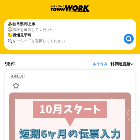
岐阜県
郡上市
職種を選択してください
職場見学可
キーワードを選択してください
98件
条件保存
関連度順
派遣社員