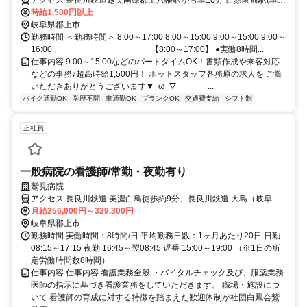
分) 相生駅(車18分) ･･････････････････････････････････ ●車・バイ
時給1,500円以上
ク通勤OK！ ●無料駐車場あり♪ ●交通費支給いたします(※規定あり)
岐阜県郡上市
･･････････････････････････････････
勤務時間 ＜勤務時間＞ 8:00～17:00 8:00～15:00 9:00～15:00 9:00～
16:00 ･･･････････････････････ 【8:00～17:00】 ●実働8時間...
仕事内容 9:00～15:00などのパートタイムOK！書類作成や来客対応
などの事務♪超高時給1,500円！ ホットスタッフ各務原の求人を ご覧
いただきありがとうございます▼･ω･▽ ･･･････...
バイク通勤OK
学歴不問
車通勤OK
ブランクOK
交通費支給
シフト制
正社員
一般病院の看護師/常勤・夜勤有り
鷲見病院
アクセス 長良川鉄道 美濃白鳥徒歩約9分、長良川鉄道 大島（岐阜
県）徒歩約16分、長良川鉄道 大中徒歩約41分
月給256,000円～329,300円
岐阜県郡上市
勤務時間 実働時間：8時間/日 平均勤務日数：1ヶ月あたり20日 日勤
08:15～17:15 夜勤 16:45～翌08:45 遅番 15:00～19:00 （※1日の所
定労働時間数8時間）
仕事内容 仕事内容 看護業務全般 ・バイタルチェック及び、服薬業務
医師の指示に基づき看護業務をしていただきます。 職場・施設につ
いて 看護師の育成に対する特徴を踏まえた歓迎体制が社団白鳳会鷲