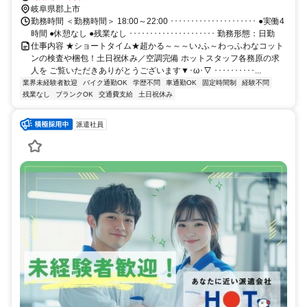
車場あり♪ ●交通費支給いたします(※規定あり)
岐阜県郡上市
･･････････････････････････････････
勤務時間 ＜勤務時間＞ 18:00～22:00 ･････････････････････ ●実働4
時間 ●休憩なし ●残業なし ･････････････････････ 勤務形態：日勤
仕事内容 ★ショートタイム★超かる～～～い♪ふ～わっふわなコット
ンの検査や梱包！土日祝休み／空調完備 ホットスタッフ各務原の求
人を ご覧いただきありがとうございます▼･ω･▽ ･･････････...
業界未経験者歓迎
バイク通勤OK
学歴不問
車通勤OK
固定時間制
経験不問
残業なし
ブランクOK
交通費支給
土日祝休み
派遣社員