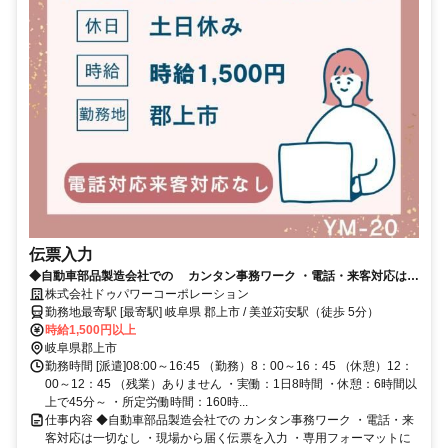
伝票入力
◆自動車部品製造会社での カンタン事務ワーク ・電話・来客対応は一
切なし ・現場から届く伝票を入力 ・専用フォーマットに沿って PC入
株式会社ドゥパワーコーポレーション
力できればOK
勤務地最寄駅 [最寄駅] 岐阜県 郡上市 / 美並苅安駅（徒歩 5分）
時給1,500円以上
岐阜県郡上市
勤務時間 [派遣]08:00～16:45 （勤務）8：00～16：45 （休憩）12：
00～12：45 （残業）ありません ・実働：1日8時間 ・休憩：6時間以
上で45分～ ・所定労働時間：160時...
仕事内容 ◆自動車部品製造会社での カンタン事務ワーク ・電話・来
客対応は一切なし ・現場から届く伝票を入力 ・専用フォーマットに