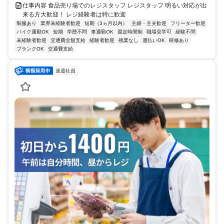
仕事内容 食品売り場でのレジスタッフ レジスタッフ 明るい対応が出
来る方大歓迎！ レジ経験者は特に歓迎
制服あり
業界未経験者歓迎
短期（3ヵ月以内）
主婦・主夫歓迎
フリーター歓迎
バイク通勤OK
短期
学歴不問
車通勤OK
固定時間制
職場見学可
経験不問
未経験者歓迎
交通費全額支給
経験者歓迎
残業なし
週払いOK
研修あり
ブランクOK
交通費支給
派遣社員