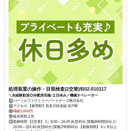
処理装置の操作・目視検査(2交替)/B02-010117
＼未経験歓迎◎冷暖房完備♪土日休み／機械オペレーター
パーソルファクトリーパートナーズ株式会社
アクセス 【最寄駅】長良川鉄道線 深戸駅
時給1,600円
岐阜県郡上市
勤務時間 【2交替】 1）8:00～16:45 休憩45分 [実働]8時間00分 2）
20:00～翌4:40 休憩60分 [実働]7時間40分 【勤務期間】 6ヶ月以上