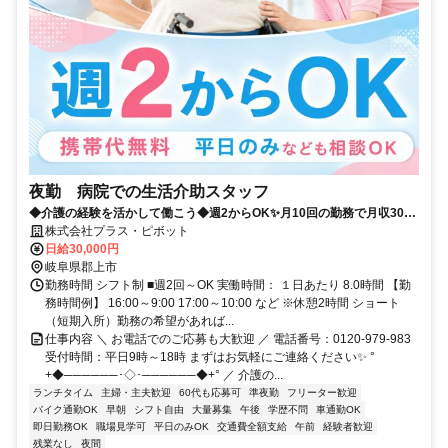
夜勤 病院での生活介助スタッフ
◆介護の経験を活かして働こう◆週2からOK✨月10回の勤務で月収30万
以上！プラス・ピボット独自の福利厚生が多数！
株式会社プラス・ピボット
日給30,000円
岐阜県郡上市
勤務時間 シフト制 ■週2回～OK 実働時間： １日あたり 8.0時間 【勤
務時間例】 16:00～9:00 17:00～10:00 など ※休憩2時間 ショート
（短期入所）勤務の希望があれば...
仕事内容 ＼ お電話でのご応募も大歓迎 ／ 電話番号：0120-979-983
受付時間：平日9時～18時 まずはお気軽にご連絡ください✨ °
+◆──────･◇･──────◆+° ／ 介護の...
ランチタイム
主婦・主夫歓迎
60代も応募可
準夜勤
フリーター歓迎
バイク通勤OK
早朝
シフト自由
大量募集
午後
学歴不問
車通勤OK
即日勤務OK
職場見学可
平日のみOK
交通費全額支給
午前
経験者歓迎
残業なし
夜間