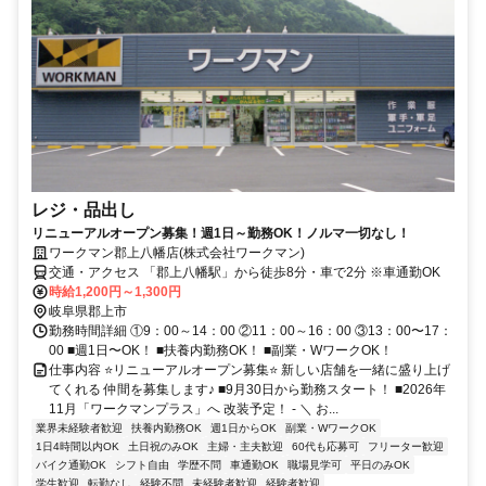
レジ・品出し
リニューアルオープン募集！週1日～勤務OK！ノルマ一切なし！
ワークマン郡上八幡店(株式会社ワークマン)
交通・アクセス 「郡上八幡駅」から徒歩8分・車で2分 ※車通勤OK
時給1,200円～1,300円
岐阜県郡上市
勤務時間詳細 ①9：00～14：00 ②11：00～16：00 ③13：00〜17：
00 ■週1日〜OK！ ■扶養内勤務OK！ ■副業・WワークOK！
仕事内容 ⭐リニューアルオープン募集⭐ 新しい店舗を一緒に盛り上げ
てくれる 仲間を募集します♪ ■9月30日から勤務スタート！ ■2026年
11月「ワークマンプラス」へ 改装予定！ - ＼ お...
業界未経験者歓迎
扶養内勤務OK
週1日からOK
副業・WワークOK
1日4時間以内OK
土日祝のみOK
主婦・主夫歓迎
60代も応募可
フリーター歓迎
バイク通勤OK
シフト自由
学歴不問
車通勤OK
職場見学可
平日のみOK
学生歓迎
転勤なし
経験不問
未経験者歓迎
経験者歓迎