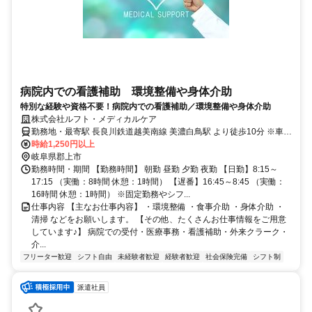
病院内での看護補助 環境整備や身体介助
特別な経験や資格不要！病院内での看護補助／環境整備や身体介助
株式会社ルフト・メディカルケア
勤務地・最寄駅 長良川鉄道越美南線 美濃白鳥駅 より徒歩10分 ※車・
バイク・自転車通勤OK！ (無料駐車場完備)
時給1,250円以上
岐阜県郡上市
勤務時間・期間 【勤務時間】 朝勤 昼勤 夕勤 夜勤 【日勤】8:15～
17:15 （実働：8時間 休憩：1時間） 【遅番】16:45～8:45 （実働：
16時間 休憩：1時間） ※固定勤務やシフ...
仕事内容 【主なお仕事内容】 ・環境整備 ・食事介助 ・身体介助 ・
清掃 などをお願いします。 【その他、たくさんお仕事情報をご用意
しています♪】 病院での受付・医療事務・看護補助・外来クラーク・
介...
フリーター歓迎
シフト自由
未経験者歓迎
経験者歓迎
社会保険完備
シフト制
派遣社員