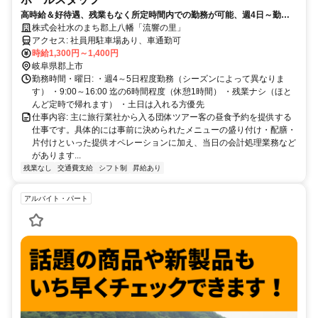
高時給＆好待遇、残業もなく所定時間内での勤務が可能、週4日～勤務
OK
株式会社水のまち郡上八幡「流響の里」
アクセス: 社員用駐車場あり、車通勤可
時給1,300円～1,400円
岐阜県郡上市
勤務時間・曜日: ・週4～5日程度勤務（シーズンによって異なりま
す） ・9:00～16:00 迄の6時間程度（休憩1時間） ・残業ナシ（ほと
んど定時で帰れます） ・土日は入れる方優先
仕事内容: 主に旅行業社から入る団体ツアー客の昼食予約を提供する
仕事です。具体的には事前に決められたメニューの盛り付け・配膳・
片付けといった提供オペレーションに加え、当日の会計処理業務など
があります...
残業なし
交通費支給
シフト制
昇給あり
アルバイト・パート