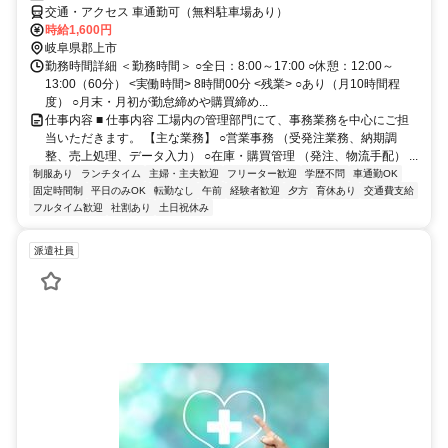
交通・アクセス 車通勤可（無料駐車場あり）
時給1,600円
岐阜県郡上市
勤務時間詳細 ＜勤務時間＞ ○全日：8:00～17:00 ○休憩：12:00～
13:00（60分） <実働時間> 8時間00分 <残業> ○あり（月10時間程
度） ○月末・月初が勤怠締めや購買締め...
仕事内容 ■ 仕事内容 工場内の管理部門にて、事務業務を中心にご担
当いただきます。 【主な業務】 ○営業事務 （受発注業務、納期調
整、売上処理、データ入力） ○在庫・購買管理 （発注、物流手配） ...
制服あり
ランチタイム
主婦・主夫歓迎
フリーター歓迎
学歴不問
車通勤OK
固定時間制
平日のみOK
転勤なし
午前
経験者歓迎
夕方
育休あり
交通費支給
フルタイム歓迎
社割あり
土日祝休み
派遣社員