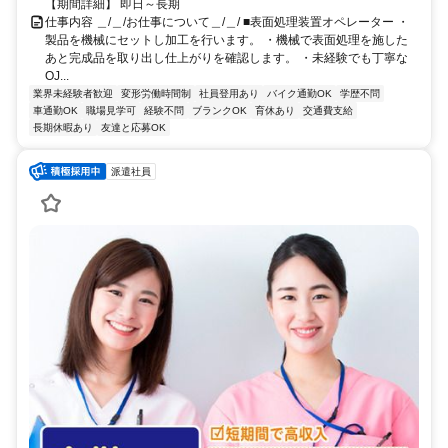
【期間詳細】 即日～長期
仕事内容 ＿/＿/お仕事について＿/＿/ ■表面処理装置オペレーター ・
製品を機械にセットし加工を行います。 ・機械で表面処理を施した
あと完成品を取り出し仕上がりを確認します。 ・未経験でも丁寧な
OJ...
業界未経験者歓迎
変形労働時間制
社員登用あり
バイク通勤OK
学歴不問
車通勤OK
職場見学可
経験不問
ブランクOK
育休あり
交通費支給
長期休暇あり
友達と応募OK
派遣社員