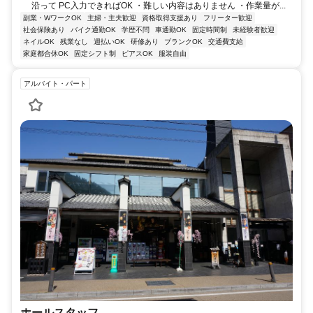
沿って PC入力できればOK ・難しい内容はありません ・作業量が...
副業・WワークOK
主婦・主夫歓迎
資格取得支援あり
フリーター歓迎
社会保険あり
バイク通勤OK
学歴不問
車通勤OK
固定時間制
未経験者歓迎
ネイルOK
残業なし
週払いOK
研修あり
ブランクOK
交通費支給
家庭都合休OK
固定シフト制
ピアスOK
服装自由
アルバイト・パート
ホールスタッフ