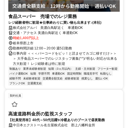
食品スーパー 売場でのレジ業務
レジ経験者特に歓迎★仕事終わりに買い物も出来ます♪(本社)
株式会社アルバ 美濃白鳥駅近く 車通勤OK
交通・アクセス 美濃白鳥駅近く 車通勤OK
時給1,400円以上
岐阜県郡上市
勤務時間詳細 12:00～20:00 週5日勤務
仕事内容 ＜＜＜バーコードをピッ！と読ませてカゴに移すだけ＞＞
＞ 大手食品スーパーでのレジスタッフ募集(^^)/ 明るい対応が出来る
方大歓迎！ レジ経験者は特に歓迎
制服あり
業界未経験者歓迎
短期（3ヵ月以内）
主婦・主夫歓迎
フリーター歓迎
バイク通勤OK
短期
学歴不問
車通勤OK
固定時間制
職場見学可
転勤なし
経験不問
未経験者歓迎
交通費全額支給
経験者歓迎
残業なし
週払いOK
ブランクOK
交通費支給
契約社員
高速道路料金所の監視スタッフ
【社員登用有】40代～50代活躍✨冷暖ありのブースで昼夜勤務
中日本エクストール名古屋株式会社 郡上八幡料金所