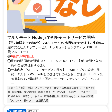
フルリモート Node.jsでAIチャットサービス開発
【三ノ輪駅より徒歩5分】フルリモートでご就業いただけます。生成AI
を活用したサービス開発に携われます。企画提案から改善まで幅広く関
株式会社スタッフサービス ITソリューションブロック/A38438
われる環境です☆
フルリモート
時給2,800円以上
勤務時間 固定時間制 08:50～17:20 08:50～17:20 実働7時間45分 休
憩45分 残業はありません。
仕事内容 【AIチャットサービスの開発】 ・Webアプリの設計、開
発、テスト ・PM、PdMとの開発方針の検討および連携 ・UI／UX改
善提案および機能開発 ・既存コードのリファクタリング ・パフォ
ー...
主婦・主夫歓迎
長期
フリーター歓迎
産休・育休取得実績あり
学歴不問
即日勤務OK
固定時間制
職場見学可
平日のみOK
転勤なし
フルリモート
経験者歓迎
残業なし
駅ナカ
有資格者歓迎
職種変更なし
社会保険完備
ブランクOK
育休あり
交通費支給
派遣社員