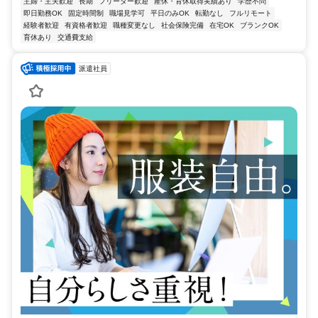
主婦・主夫歓迎
長期
フリーター歓迎
産休・育休取得実績あり
学歴不問
即日勤務OK
固定時間制
職場見学可
平日のみOK
転勤なし
フルリモート
経験者歓迎
有資格者歓迎
職種変更なし
社会保険完備
在宅OK
ブランクOK
育休あり
交通費支給
派遣社員