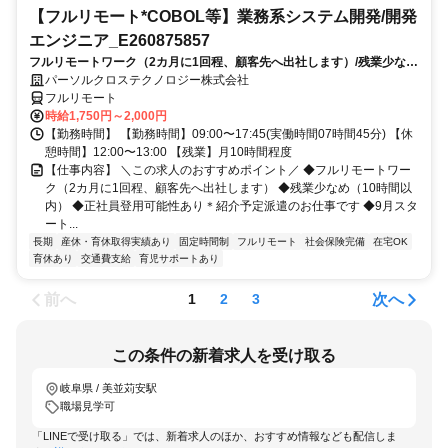
【フルリモート*COBOL等】業務系システム開発/開発
エンジニア_E260875857
フルリモートワーク（2カ月に1回程、顧客先へ出社します）/残業少なめ
（10時間以内）/正社員登用可能性あり＊紹介予定派遣のお仕事です/9月
パーソルクロステクノロジー株式会社
スタート/経験を活かせます
フルリモート
時給1,750円～2,000円
【勤務時間】 【勤務時間】09:00〜17:45(実働時間07時間45分) 【休
憩時間】12:00〜13:00 【残業】月10時間程度
【仕事内容】 ＼この求人のおすすめポイント／ ◆フルリモートワー
ク（2カ月に1回程、顧客先へ出社します） ◆残業少なめ（10時間以
内） ◆正社員登用可能性あり＊紹介予定派遣のお仕事です ◆9月スタ
ート...
長期
産休・育休取得実績あり
固定時間制
フルリモート
社会保険完備
在宅OK
育休あり
交通費支給
育児サポートあり
前へ
次へ
1
2
3
この条件の新着求人を受け取る
岐阜県 / 美並苅安駅
職場見学可
「LINEで受け取る」では、新着求人のほか、おすすめ情報なども配信しま