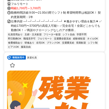
フルリモート
時給1,700円～3,700円
勤務時間詳細 9:00〜21:00の間でシフト制 希望時間帯は相談OK！ 契
約更新期間：1年
仕事内容 ─┘─┘─┘─┘─┘─┘─┘─┘─┘ ▼働きやすい理由＆魅力▼ ✅
時給1700円〜3700円の高収入可能✨ ✅完全在宅！全国どこからでも
勤務OK！ ✅商談やクロージングなしのアポ獲得...
社員登用あり
主婦・主夫歓迎
フリーター歓迎
シフト自由
学歴不問
即日勤務OK
職場見学可
フルリモート
交通費全額支給
経験者歓迎
ネイルOK
食費補助あり
研修あり
在宅OK
ブランクOK
交通費支給
長期歓迎
シフト制
ピアスOK
服装自由
派遣社員