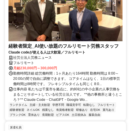
経験者限定_AI使い放題のフルリモート労務スタッフ
Claude codeが使える人は大歓迎／フルリモート
社労士法人労務ニュース
フルリモート
月給230,000円～300,000円
勤務時間詳細 総労働時間：1ヶ月あたり164時間 勤務時間は 8:00～
20:00の間で自由に調整できます。 コアタイムはなく、1日の標準労
働時間は8時間です。 フレキシブルタイムも同じく 8:0...
仕事内容 私たちは千葉市を拠点に、約80社の中小企業の人事労務を
まるごとサポートしている社労士法人です。 **他の事務所と違うとこ
ろ？** Claude Code・ChatGPT・Google Wo...
ランチタイム
主婦・主夫歓迎
学歴不問
職場見学可
転勤なし
フルリモート
経験者歓迎
ネイルOK
残業なし
有資格者歓迎
研修あり
在宅OK
賞与あり
ブランクOK
育休あり
長期歓迎
ピアスOK
土日祝休み
服装自由
派遣社員