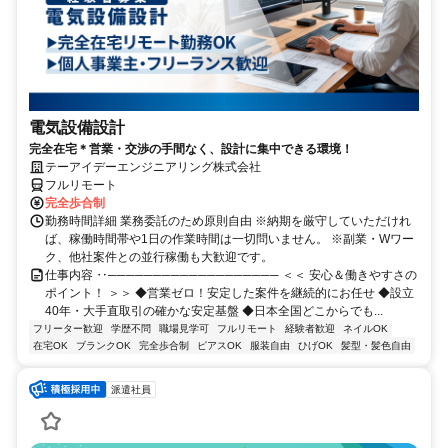
電気設備設計
完全在宅＊営業・交渉の手間なく、設計に集中できる環境！
テーアイデーエンジニアリング株式会社
フルリモート
完全歩合制
勤務時間詳細 業務委託のため原則自由 ※納期を厳守していただけれ
ば、稼働時間帯や1日の作業時間は一切問いません。 ※副業・Wワー
ク、他社案件との並行稼働も大歓迎です。
仕事内容 ‥─────────────────── ＜＜ 安心＆働きやすさの
ポイント！ ＞＞ ◆営業ゼロ！安定した案件を継続的にお任せ ◆設立
40年・大手直取引の確かな安定基盤 ◆日本全国どこからでも...
フリーター歓迎
学歴不問
職場見学可
フルリモート
経験者歓迎
ネイルOK
在宅OK
ブランクOK
完全歩合制
ピアスOK
服装自由
ひげOK
髪型・髪色自由
派遣社員