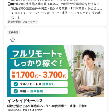
■仕事内容 携帯電話基地局（4G/5G）の新設や設備増設を行う際に、
電波品質や設置条件を調査・検討する業務（TSSR業務）を担当しし
て頂きます。デスクワークが中心で、通信インフラを支える技術職に
なりま...
固定時間制
フルリモート
業務委託
インサイドセールス
経験が活かせる✨高時給✅20代〜30代活躍中！週休二日制✨
株式会社DREAM PONY