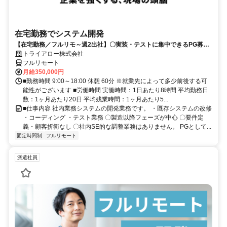
在宅勤務でシステム開発
【在宅勤務／フルリモ～週2出社】〇実装・テストに集中できるPG募集
〇業務用端末貸与あり
トライアロー株式会社
フルリモート
月給350,000円
■勤務時間 9:00～18:00 休憩 60分 ※就業先によって多少前後する可
能性がございます ■労働時間 実働時間：1日あたり8時間 平均勤務日
数：1ヶ月あたり20日 平均残業時間：1ヶ月あたり5...
■仕事内容 社内業務システムの開発業務です。 ・既存システムの改修
・コーディング ・テスト業務 〇製造以降フェーズが中心 〇要件定
義・顧客折衝なし 〇社内SE的な調整業務はありません。 PGとして...
固定時間制
フルリモート
派遣社員