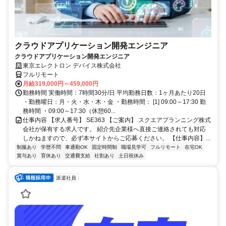
クラウドアプリケーション開発エンジニア
クラウドアプリケーション開発エンジニア
東京エレクトロン デバイス株式会社
フルリモート
月給319,000円～459,000円
勤務時間 実働時間：7時間30分/日 平均勤務日数：1ヶ月あたり20日
・勤務曜日：月・火・水・木・金 ・勤務時間： [1] 09:00～17:30 勤
務時間 ・09:00～17:30（休憩60...
仕事内容 【求人番号】 SE363 【ご案内】 スクエアプランニング株式
会社が保有する求人です。 紹介先企業様へ直接ご連絡されても対応
しかねますので、必ず本サイトからご応募ください。 【仕事内容】...
制服あり
学歴不問
車通勤OK
固定時間制
職場見学可
フルリモート
在宅OK
賞与あり
育休あり
交通費支給
社割あり
土日祝休み
派遣社員