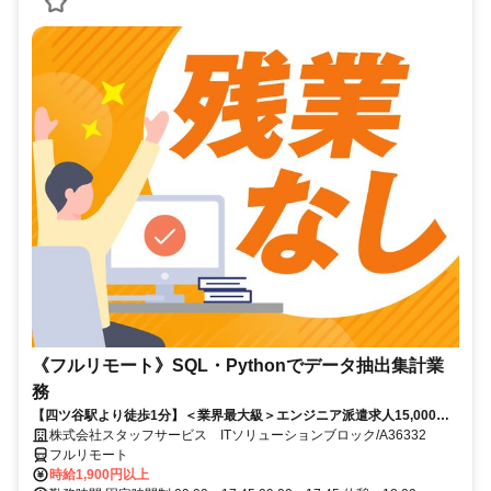
《フルリモート》SQL・Pythonでデータ抽出集計業
務
【四ツ谷駅より徒歩1分】＜業界最大級＞エンジニア派遣求人15,000件
以上◎ 来社不要のカンタン登録→最短2日で就業可能！！
株式会社スタッフサービス ITソリューションブロック/A36332
フルリモート
時給1,900円以上