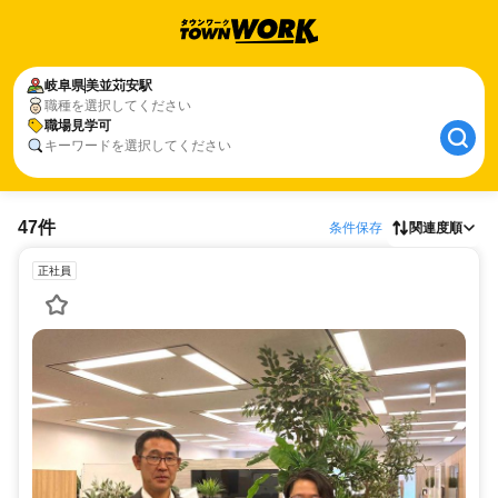
岐阜県
美並苅安駅
職種を選択してください
職場見学可
キーワードを選択してください
47件
条件保存
関連度順
正社員