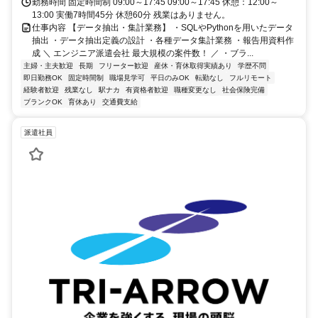
勤務時間 固定時間制 09:00～17:45 09:00～17:45 休憩：12:00～
13:00 実働7時間45分 休憩60分 残業はありません。
仕事内容 【データ抽出・集計業務】 ・SQLやPythonを用いたデータ
抽出 ・データ抽出定義の設計 ・各種データ集計業務 ・報告用資料作
成 ＼ エンジニア派遣会社 最大規模の案件数！ ／ ・ブラ...
主婦・主夫歓迎
長期
フリーター歓迎
産休・育休取得実績あり
学歴不問
即日勤務OK
固定時間制
職場見学可
平日のみOK
転勤なし
フルリモート
経験者歓迎
残業なし
駅ナカ
有資格者歓迎
職種変更なし
社会保険完備
ブランクOK
育休あり
交通費支給
派遣社員