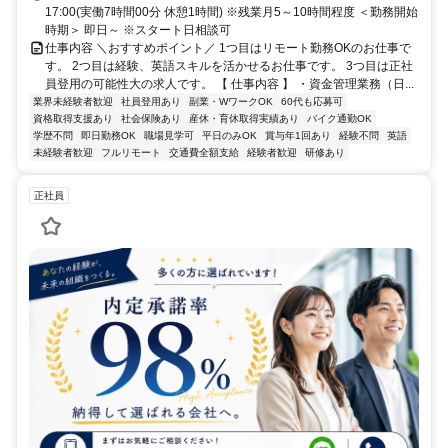
17:00(実働7時間00分 休憩1時間) ※残業月5～10時間程度 ＜勤務開始
時期＞ 即日～ ※スタート日相談可
仕事内容 ＼おすすめポイント／ 1つ目はリモート勤務OKのお仕事で
す。 2つ目は経験、英語スキルを活かせるお仕事です。 3つ目は正社
員登用の可能性大の求人です。 【 仕事内容 】 ・資金管理業務（日...
業界未経験者歓迎
社員登用あり
副業・WワークOK
60代も応募可
資格取得支援あり
社会保険あり
産休・育休取得実績あり
バイク通勤OK
学歴不問
即日勤務OK
職場見学可
平日のみOK
賞与年1回あり
経験不問
英語
未経験者歓迎
フルリモート
交通費全額支給
経験者歓迎
研修あり
正社員