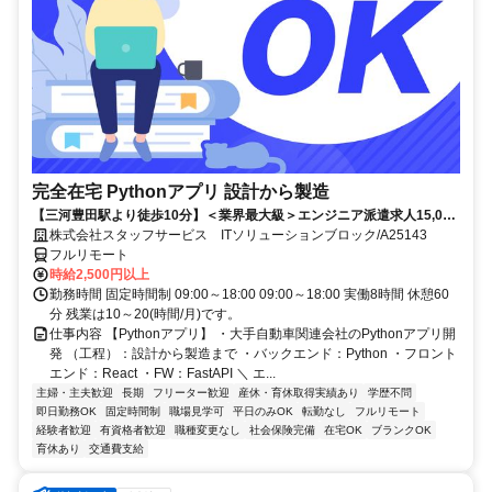
完全在宅 Pythonアプリ 設計から製造
【三河豊田駅より徒歩10分】＜業界最大級＞エンジニア派遣求人15,000
件以上◎ 来社不要のカンタン登録→最短2日で就業可能！！
株式会社スタッフサービス ITソリューションブロック/A25143
フルリモート
時給2,500円以上
勤務時間 固定時間制 09:00～18:00 09:00～18:00 実働8時間 休憩60
分 残業は10～20(時間/月)です。
仕事内容 【Pythonアプリ】 ・大手自動車関連会社のPythonアプリ開
発 （工程）：設計から製造まで ・バックエンド：Python ・フロント
エンド：React ・FW：FastAPI ＼ エ...
主婦・主夫歓迎
長期
フリーター歓迎
産休・育休取得実績あり
学歴不問
即日勤務OK
固定時間制
職場見学可
平日のみOK
転勤なし
フルリモート
経験者歓迎
有資格者歓迎
職種変更なし
社会保険完備
在宅OK
ブランクOK
育休あり
交通費支給