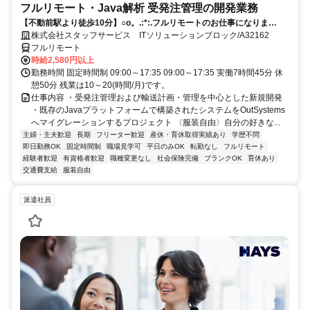
フルリモート・Java解析 受発注管理の開発業務
【不動前駅より徒歩10分】○o。.:*:.フルリモートのお仕事になりま
す.:*:.。o○ご応募お待ちしております！
株式会社スタッフサービス ITソリューションブロック/A32162
フルリモート
時給2,580円以上
勤務時間 固定時間制 09:00～17:35 09:00～17:35 実働7時間45分 休
憩50分 残業は10～20(時間/月)です。
仕事内容 ・受発注管理および輸送計画・管理を中心とした新規開発
・既存のJavaプラットフォームで構築されたシステムをOutSystems
へマイグレーションするプロジェクト 〈服装自由〉自分の好きな...
主婦・主夫歓迎
長期
フリーター歓迎
産休・育休取得実績あり
学歴不問
即日勤務OK
固定時間制
職場見学可
平日のみOK
転勤なし
フルリモート
経験者歓迎
有資格者歓迎
職種変更なし
社会保険完備
ブランクOK
育休あり
交通費支給
服装自由
派遣社員