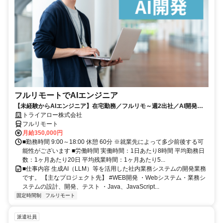
フルリモートでAIエンジニア
【未経験からAIエンジニア】在宅勤務／フルリモ～週2出社／AI開発を
仕事にする
トライアロー株式会社
フルリモート
月給350,000円
■勤務時間 9:00～18:00 休憩 60分 ※就業先によって多少前後する可
能性がございます ■労働時間 実働時間：1日あたり8時間 平均勤務日
数：1ヶ月あたり20日 平均残業時間：1ヶ月あたり5...
■仕事内容 生成AI（LLM）等を活用した社内業務システムの開発業務
です。 【主なプロジェクト先】 #WEB開発 ・Webシステム・業務シ
ステムの設計、開発、テスト ・Java、JavaScript...
固定時間制
フルリモート
派遣社員