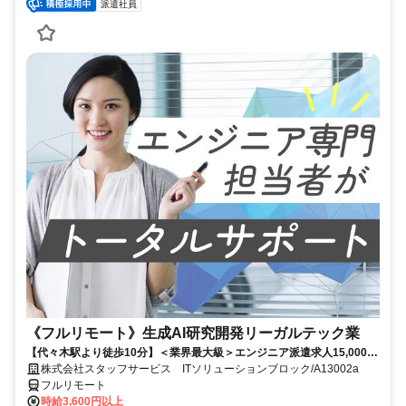
派遣社員
《フルリモート》生成AI研究開発リーガルテック業
【代々木駅より徒歩10分】＜業界最大級＞エンジニア派遣求人15,000件
以上◎ 来社不要のカンタン登録→最短2日で就業可能！！
株式会社スタッフサービス ITソリューションブロック/A13002a
フルリモート
時給3,600円以上