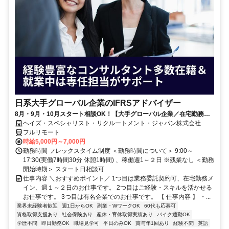
日系大手グローバル企業のIFRSアドバイザー
8月・9月・10月スタート相談OK！【大手グローバル企業／在宅勤務メ
イン／週1～2日勤務】IFRSアドバイザー
ヘイズ・スペシャリスト・リクルートメント・ジャパン株式会社
フルリモート
時給5,000円～7,000円
勤務時間 フレックスタイム制度 ＜勤務時間について＞ 9:00～
17:30(実働7時間30分 休憩1時間) 、稼働週1～２日 ※残業なし ＜勤務
開始時期＞ スタート日相談可
仕事内容 ＼おすすめポイント／ 1つ目は業務委託契約可、在宅勤務メ
イン、週１～２日のお仕事です。 2つ目はご経験・スキルを活かせる
お仕事です。 3つ目は有名企業でのお仕事です。 【 仕事内容 】 ・...
業界未経験者歓迎
週1日からOK
副業・WワークOK
60代も応募可
資格取得支援あり
社会保険あり
産休・育休取得実績あり
バイク通勤OK
学歴不問
即日勤務OK
職場見学可
平日のみOK
賞与年1回あり
経験不問
英語