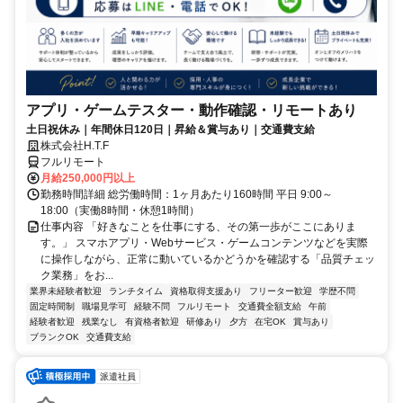
アプリ・ゲームテスター・動作確認・リモートあり
土日祝休み｜年間休日120日｜昇給＆賞与あり｜交通費支給
株式会社H.T.F
フルリモート
月給250,000円以上
勤務時間詳細 総労働時間：1ヶ月あたり160時間 平日 9:00～
18:00（実働8時間・休憩1時間）
仕事内容 「好きなことを仕事にする、その第一歩がここにありま
す。」 スマホアプリ・Webサービス・ゲームコンテンツなどを実際
に操作しながら、正常に動いているかどうかを確認する「品質チェッ
ク業務」をお...
業界未経験者歓迎
ランチタイム
資格取得支援あり
フリーター歓迎
学歴不問
固定時間制
職場見学可
経験不問
フルリモート
交通費全額支給
午前
経験者歓迎
残業なし
有資格者歓迎
研修あり
夕方
在宅OK
賞与あり
ブランクOK
交通費支給
派遣社員