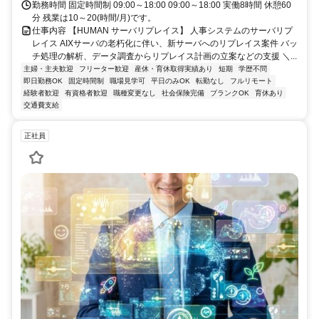
勤務時間 固定時間制 09:00～18:00 09:00～18:00 実働8時間 休憩60
分 残業は10～20(時間/月)です。
仕事内容 【HUMAN サーバリプレイス】 人事システムのサーバリプ
レイス AIXサーバの老朽化に伴い、新サーバへのリプレイス案件 バッ
チ処理の解析、データ調査からリプレイス計画の立案などの支援 ＼...
主婦・主夫歓迎
フリーター歓迎
産休・育休取得実績あり
短期
学歴不問
即日勤務OK
固定時間制
職場見学可
平日のみOK
転勤なし
フルリモート
経験者歓迎
有資格者歓迎
職種変更なし
社会保険完備
ブランクOK
育休あり
交通費支給
正社員