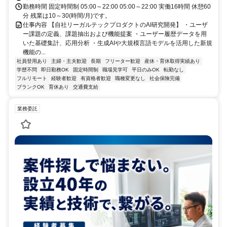
勤務時間 固定時間制 05:00～22:00 05:00～22:00 実働16時間 休憩60
分 残業は10～30(時間/月)です。
仕事内容 【自社リーガルテックプロダクトのAI研究開発】 ・ユーザ
ー課題の定義、課題抽出および機能提案 ・ユーザー履歴データを用
いた基礎集計、応用分析 ・生成AIや大規模言語モデルを活用した新規
機能の...
社員登用あり
主婦・主夫歓迎
長期
フリーター歓迎
産休・育休取得実績あり
学歴不問
即日勤務OK
固定時間制
職場見学可
平日のみOK
転勤なし
フルリモート
経験者歓迎
有資格者歓迎
職種変更なし
社会保険完備
ブランクOK
育休あり
交通費支給
業務委託