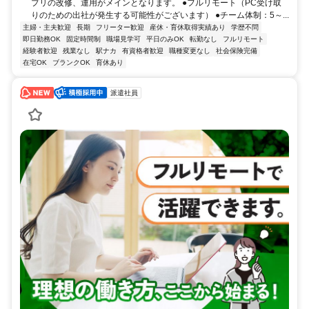
プリの改修、運用がメインとなります。 ●フルリモート（PC受け取
りのための出社が発生する可能性がございます） ●チーム体制：5～...
主婦・主夫歓迎
長期
フリーター歓迎
産休・育休取得実績あり
学歴不問
即日勤務OK
固定時間制
職場見学可
平日のみOK
転勤なし
フルリモート
経験者歓迎
残業なし
駅ナカ
有資格者歓迎
職種変更なし
社会保険完備
在宅OK
ブランクOK
育休あり
派遣社員