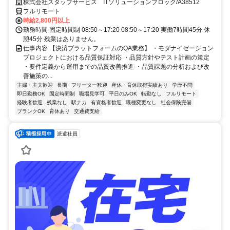
ます。品質保証の専門性を発揮できる環境です。フルリモートで活躍で
株式会社スタッフサービス ITソリューションブロック/A38512
きる案件です☆
フルリモート
時給2,800円以上
勤務時間 固定時間制 08:50～17:20 08:50～17:20 実働7時間45分 休
憩45分 残業はありません。
仕事内容 【決済プラットフォームのQA業務】 ・モダナイゼーション
プロジェクトにおける品質保証対応 ・品質方針やテスト計画の策定
・要件定義から運用までの品質改善推進 ・品質課題の分析および改
善施策の...
主婦・主夫歓迎
長期
フリーター歓迎
産休・育休取得実績あり
学歴不問
即日勤務OK
固定時間制
職場見学可
平日のみOK
転勤なし
フルリモート
経験者歓迎
残業なし
駅ナカ
有資格者歓迎
職種変更なし
社会保険完備
ブランクOK
育休あり
交通費支給
派遣社員