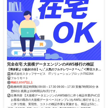
完全在宅 大規模データエンジンのAWS移行の検証
【博多駅より徒歩10分】+｡:.ﾟ人気のフルテレワーク＊+｡:.ﾟ＜即日スター
トのお仕事です！＞ご応募お待ちしております！！
株式会社スタッフサービス ITソリューションブロック/792264
フルリモート
時給2,650円以上
勤務時間 固定時間制 09:00～17:30 09:00～17:30 実働7時間30分 休
憩60分 残業は10(時間以内/月)です。
仕事内容 【大規模データエンジンのAWS移行に伴う検証作業(PoC)】
お客様の既存の大規模データベース(オンプレ)をAWSに移行すること
に伴う性能、実現性、コストの検証作業を実施する。 検証はS3に...