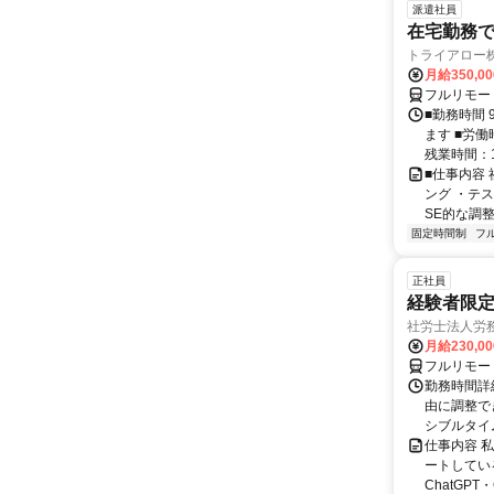
派遣社員
在宅勤務
トライアロー
月給350,0
フルリモー
■勤務時間 
ます ■労働
残業時間：1
■仕事内容
ング ・テ
SE的な調整
固定時間制
フ
正社員
経験者限定
社労士法人労
月給230,0
フルリモー
勤務時間詳細
由に調整で
シブルタイムも
仕事内容 
ートしている
ChatGPT・G