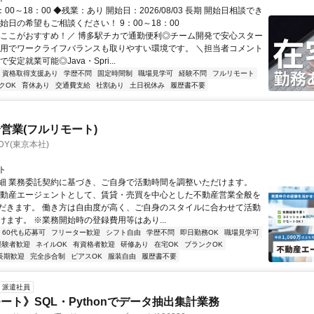
：00～18：00 ◆残業：あり 開始日：2026/08/03 長期 開始日相談でき
始日の希望もご相談ください！ 9：00～18：00
＼ここがおすすめ！／ 博多駅チカで通勤便利◎チーム開発で安心スター
併用でワークライフバランスも取りやすい環境です。 ＼担当者コメント
安定就業可能◎Java・Spri...
資格取得支援あり
学歴不問
固定時間制
職場見学可
経験不問
フルリモート
クOK
育休あり
交通費支給
社割あり
土日祝休み
履歴書不要
営業(フルリモート)
DY(東京本社)
ト
細 業務委託契約に基づき、ご自身で活動時間を調整いただけます。
不動産エージェントとして、賃貸・売買を中心とした不動産営業全般を
だきます。 働き方は自由度が高く、ご自身のスタイルに合わせて活動
けます。 ※業務開始時の登録費用等はあり...
60代も応募可
フリーター歓迎
シフト自由
学歴不問
即日勤務OK
職場見学可
経験者歓迎
ネイルOK
有資格者歓迎
研修あり
在宅OK
ブランクOK
長期歓迎
完全歩合制
ピアスOK
服装自由
履歴書不要
派遣社員
ート》SQL・Pythonでデータ抽出集計業務