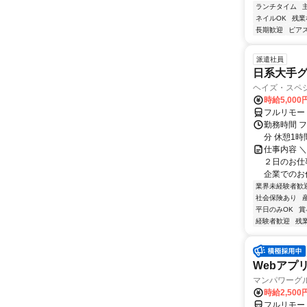
ランチタイム
ネイルOK
残業
長期歓迎
ピアス
派遣社員
日系大手グ
ヘイズ・スペ
時給5,000
フルリモー
勤務時間 フ
分 休憩1時
仕事内容 
２日のお仕
企業でのお仕
業界未経験者歓
社会保険あり
平日のみOK
賞
経験者歓迎
残
Webアプリ
マンパワーグ
時給2,500
フルリモー