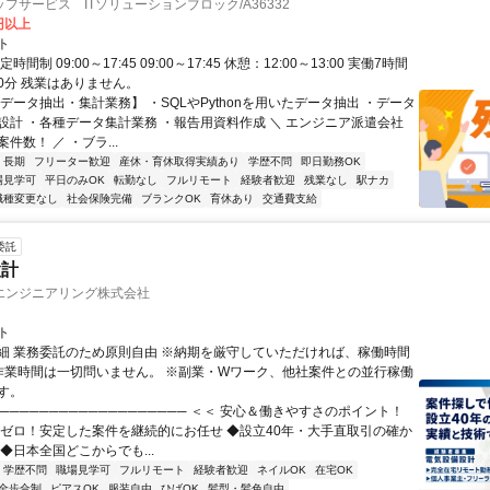
フサービス ITソリューションブロック/A36332
0円以上
ト
時間制 09:00～17:45 09:00～17:45 休憩：12:00～13:00 実働7時間
60分 残業はありません。
データ抽出・集計業務】 ・SQLやPythonを用いたデータ抽出 ・データ
設計 ・各種データ集計業務 ・報告用資料作成 ＼ エンジニア派遣会社
件数！ ／ ・ブラ...
長期
フリーター歓迎
産休・育休取得実績あり
学歴不問
即日勤務OK
場見学可
平日のみOK
転勤なし
フルリモート
経験者歓迎
残業なし
駅ナカ
職種変更なし
社会保険完備
ブランクOK
育休あり
交通費支給
委託
設計
エンジニアリング株式会社
ト
細 業務委託のため原則自由 ※納期を厳守していただければ、稼働時間
作業時間は一切問いません。 ※副業・Wワーク、他社案件との並行稼働
す。
─────────────────── ＜＜ 安心＆働きやすさのポイント！
業ゼロ！安定した案件を継続的にお任せ ◆設立40年・大手直取引の確か
◆日本全国どこからでも...
学歴不問
職場見学可
フルリモート
経験者歓迎
ネイルOK
在宅OK
全歩合制
ピアスOK
服装自由
ひげOK
髪型・髪色自由