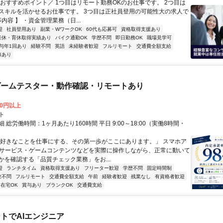
＼おすすめポイント／ 1つ目はリモート勤務OKのお仕事です。 2つ目は
スキルを活かせるお仕事です。 3つ目は正社員登用の可能性大の求人で
事内容 】 ・資金管理業務（日...
迎
社員登用あり
副業・WワークOK
60代も応募可
資格取得支援あり
産休・育休取得実績あり
バイク通勤OK
学歴不問
即日勤務OK
職場見学可
与年1回あり
経験不問
英語
未経験者歓迎
フルリモート
交通費全額支給
修あり
ゲームテスター・動作確認・リモートあり
00円以上
ト
 総労働時間：1ヶ月あたり160時間 平日 9:00～18:00（実働8時間・
）
「好きなことを仕事にする、その第一歩がここにあります。」 スマホア
bサービス・ゲームコンテンツなどを実際に操作しながら、正常に動いて
かを確認する「品質チェック業務」をお...
迎
ランチタイム
資格取得支援あり
フリーター歓迎
学歴不問
固定時間制
験不問
フルリモート
交通費全額支給
午前
経験者歓迎
残業なし
有資格者歓迎
在宅OK
賞与あり
ブランクOK
交通費支給
トでAIエンジニア