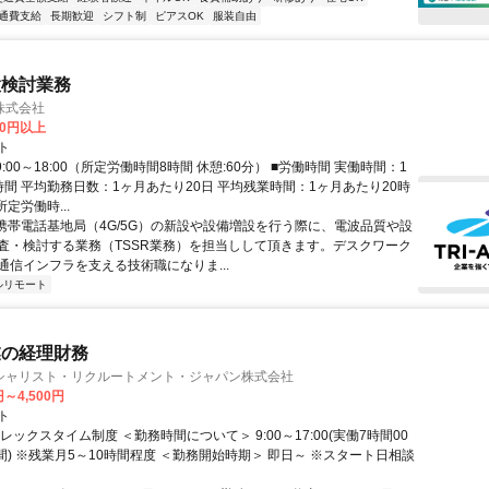
通費支給
長期歓迎
シフト制
ピアスOK
服装自由
置検討業務
株式会社
60円以上
ト
9:00～18:00（所定労働時間8時間 休憩:60分） ■労働時間 実働時間：1
時間 平均勤務日数：1ヶ月あたり20日 平均残業時間：1ヶ月あたり20時
所定労働時...
 携帯電話基地局（4G/5G）の新設や設備増設を行う際に、電波品質や設
査・検討する業務（TSSR業務）を担当しして頂きます。デスクワーク
通信インフラを支える技術職になりま...
ルリモート
業の経理財務
シャリスト・リクルートメント・ジャパン株式会社
円～4,500円
ト
レックスタイム制度 ＜勤務時間について＞ 9:00～17:00(実働7時間00
間) ※残業月5～10時間程度 ＜勤務開始時期＞ 即日～ ※スタート日相談