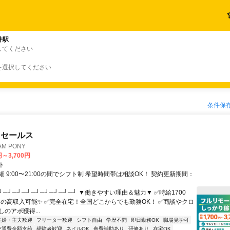
井駅
してください
を選択してください
条件保
ドセールス
M PONY
円～3,700円
ト
 9:00〜21:00の間でシフト制 希望時間帯は相談OK！ 契約更新期間：
┘─┘─┘─┘─┘─┘─┘─┘─┘ ▼働きやすい理由＆魅力▼ ✅時給1700
0円の高収入可能✨ ✅完全在宅！全国どこからでも勤務OK！ ✅商談やクロ
のアポ獲得...
主婦・主夫歓迎
フリーター歓迎
シフト自由
学歴不問
即日勤務OK
職場見学可
交通費全額支給
経験者歓迎
ネイルOK
食費補助あり
研修あり
在宅OK