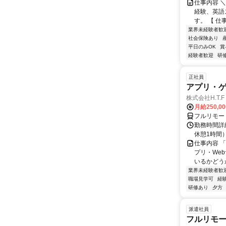
仕事内容 
経験、英語
す。 【 仕
業界未経験者歓
社会保険あり
平日のみOK
賞
経験者歓迎
研
正社員
アプリ・
株式会社H.T.F
月給250,0
フルリモー
勤務時間詳細
休憩1時間
仕事内容 
プリ・We
いるかどう
業界未経験者歓
職場見学可
経
研修あり
夕方
派遣社員
フルリモー