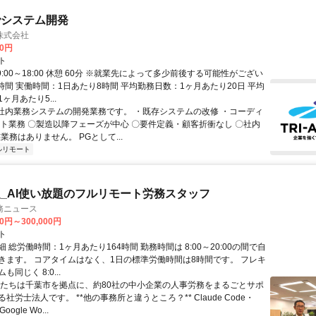
でシステム開発
株式会社
00円
ト
9:00～18:00 休憩 60分 ※就業先によって多少前後する可能性がござい
時間 実働時間：1日あたり8時間 平均勤務日数：1ヶ月あたり20日 平均
ヶ月あたり5...
 社内業務システムの開発業務です。 ・既存システムの改修 ・コーディ
スト業務 〇製造以降フェーズが中心 〇要件定義・顧客折衝なし 〇社内
業務はありません。 PGとして...
ルリモート
_AI使い放題のフルリモート労務スタッフ
務ニュース
00円～300,000円
ト
 総労働時間：1ヶ月あたり164時間 勤務時間は 8:00～20:00の間で自
きます。 コアタイムはなく、1日の標準労働時間は8時間です。 フレキ
同じく 8:0...
私たちは千葉市を拠点に、約80社の中小企業の人事労務をまるごとサポ
社労士法人です。 **他の事務所と違うところ？** Claude Code・
oogle Wo...