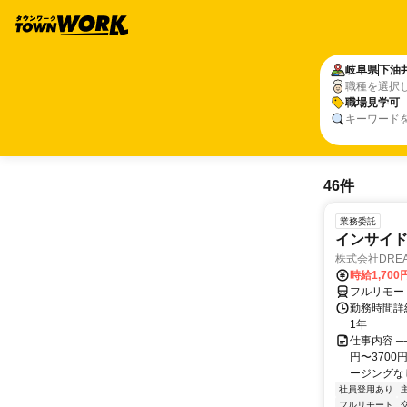
岐阜県
下油
職種を選択
職場見学可
キーワード
46件
業務委託
インサイ
株式会社DREA
時給1,700
フルリモー
勤務時間詳細
1年
仕事内容 ─
円〜370
ージングなし
社員登用あり
フルリモート