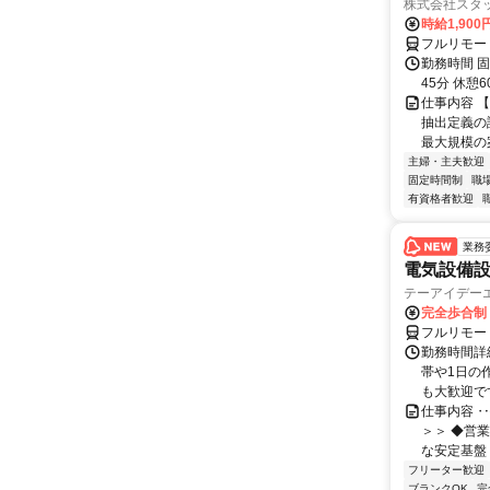
株式会社スタッ
時給1,90
フルリモー
勤務時間 固定
45分 休憩
仕事内容 【
抽出定義の
最大規模の案
主婦・主夫歓迎
固定時間制
職
有資格者歓迎
業務
電気設備
テーアイデー
完全歩合制
フルリモー
勤務時間詳
帯や1日の
も大歓迎で
仕事内容 ‥
＞＞ ◆営
な安定基盤 
フリーター歓迎
ブランクOK
完