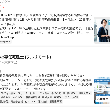
株式会社
00円
ト
9:00～18:00 休憩 60分 ※就業先によって多少前後する可能性がござい
時間 実働時間：1日あたり8時間 平均勤務日数：1ヶ月あたり20日 平均
ヶ月あたり5...
 生成AI（LLM）等を活用した社内業務システムの開発業務です。 【主な
ト先】 #WEB開発 ・Webシステム・業務システムの設計、開発、テス
vaScript...
ルリモート
の専任宅建士 (フルリモート)
DY(東京本社)
ト
細 業務委託契約に基づき、ご自身で活動時間を調整いただけます！
不動産エージェントとして、賃貸や売買など不動産営業に関する各種業
いただきます。 ※業務開始時の登録費用等はありません。 ※出社や現
は不要で、フルリモートで働けます。 ━...
60代も応募可
フリーター歓迎
シフト自由
学歴不問
即日勤務OK
職場見学可
経験者歓迎
ネイルOK
有資格者歓迎
研修あり
在宅OK
ブランクOK
長期歓迎
完全歩合制
ピアスOK
服装自由
履歴書不要