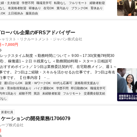
主婦・主夫歓迎
学歴不問
職場見学可
転勤なし
フルリモート
経験者歓迎
なし
有資格者歓迎
研修あり
在宅OK
賞与あり
ブランクOK
育休あり
OK
土日祝休み
服装自由
ローバル企業のIFRSアドバイザー
シャリスト・リクルートメント・ジャパン株式会社
円～7,000円
ト
レックスタイム制度 ＜勤務時間について＞ 9:00～17:30(実働7時間30
間) 、稼働週1～２日 ※残業なし ＜勤務開始時期＞ スタート日相談可
＼おすすめポイント／ 1つ目は業務委託契約可、在宅勤務メイン、週１～
事です。 2つ目はご経験・スキルを活かせるお仕事です。 3つ目は有名
事です。 【 仕事内容 】 ・...
迎
週1日からOK
副業・WワークOK
60代も応募可
資格取得支援あり
産休・育休取得実績あり
バイク通勤OK
学歴不問
即日勤務OK
職場見学可
与年1回あり
経験不問
英語
未経験者歓迎
フルリモート
交通費全額支給
業なし
派遣社員
ケーションの開発業務/1706079
ループ株式会社
円
ト