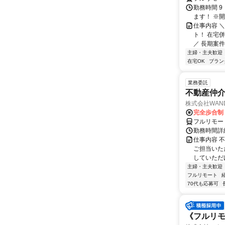
勤務時間 9
ます！ ※開
仕事内容 
ト！ 在宅
／ 長期案件で
主婦・主夫歓迎
在宅OK
ブラン
業務委託
不動産仲介
株式会社WAN
完全歩合制
フルリモー
勤務時間詳
仕事内容 
ご担当いた
していただ
主婦・主夫歓迎
フルリモート
70代も応募可
《フルリモ