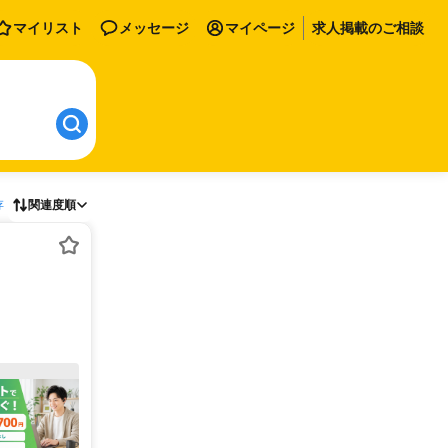
マイリスト
メッセージ
マイページ
求人掲載のご相談
存
関連度順