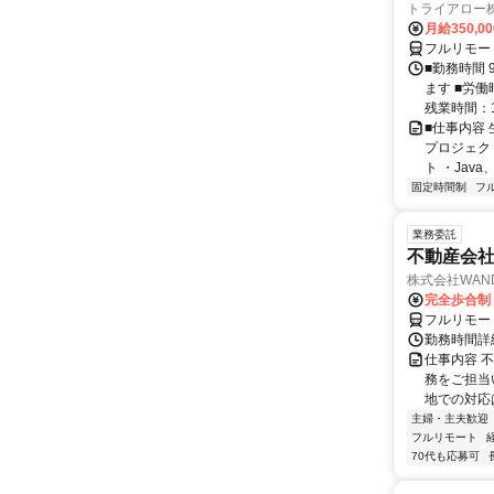
トライアロー
月給350,0
フルリモー
■勤務時間 
ます ■労働
残業時間：1
■仕事内容
プロジェク
ト ・Java、Ja
固定時間制
フ
業務委託
不動産会社
株式会社WAN
完全歩合制
フルリモー
勤務時間詳
仕事内容 
務をご担当
地での対応
主婦・主夫歓迎
フルリモート
70代も応募可