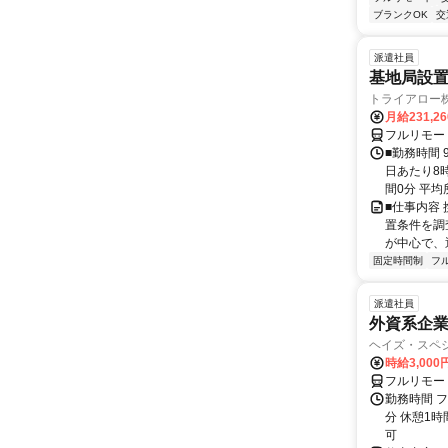
ブランクOK
交
派遣社員
基地局設
トライアロー
月給231,2
フルリモー
■勤務時間 
日あたり8
間0分 平均
■仕事内容
置条件を調
が中心で、
固定時間制
フ
派遣社員
外資系企
ヘイズ・スペ
時給3,000
フルリモー
勤務時間 フ
分 休憩1時
可