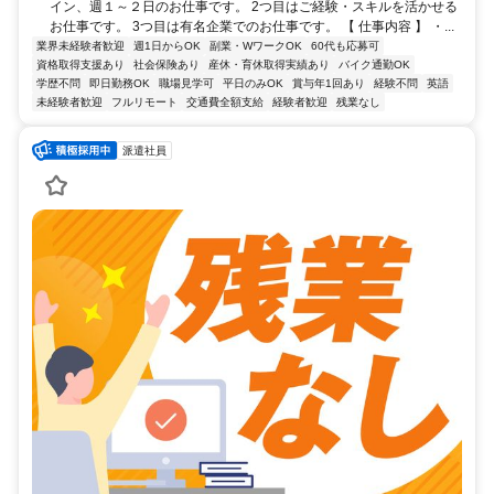
イン、週１～２日のお仕事です。 2つ目はご経験・スキルを活かせる
お仕事です。 3つ目は有名企業でのお仕事です。 【 仕事内容 】 ・...
業界未経験者歓迎
週1日からOK
副業・WワークOK
60代も応募可
資格取得支援あり
社会保険あり
産休・育休取得実績あり
バイク通勤OK
学歴不問
即日勤務OK
職場見学可
平日のみOK
賞与年1回あり
経験不問
英語
未経験者歓迎
フルリモート
交通費全額支給
経験者歓迎
残業なし
派遣社員