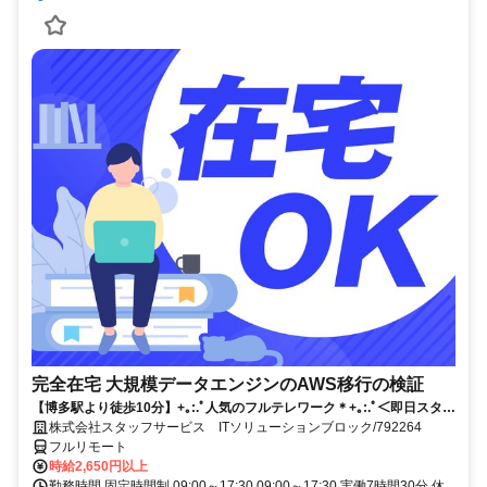
完全在宅 大規模データエンジンのAWS移行の検証
【博多駅より徒歩10分】+｡:.ﾟ人気のフルテレワーク＊+｡:.ﾟ＜即日スター
トのお仕事です！＞ご応募お待ちしております！！
株式会社スタッフサービス ITソリューションブロック/792264
フルリモート
時給2,650円以上
勤務時間 固定時間制 09:00～17:30 09:00～17:30 実働7時間30分 休