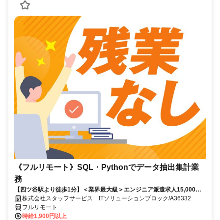
《フルリモート》SQL・Pythonでデータ抽出集計業
務
【四ツ谷駅より徒歩1分】＜業界最大級＞エンジニア派遣求人15,000件
以上◎ 来社不要のカンタン登録→最短2日で就業可能！！
株式会社スタッフサービス ITソリューションブロック/A36332
フルリモート
時給1,900円以上