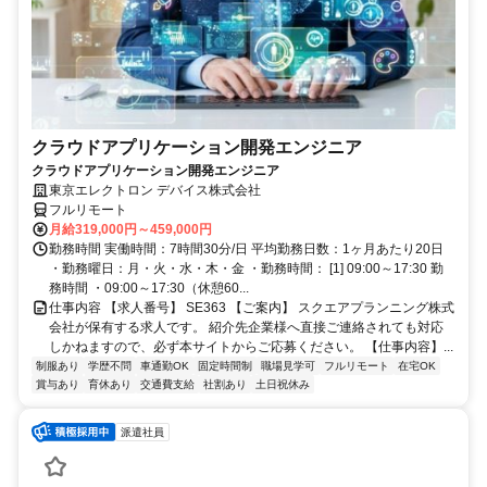
クラウドアプリケーション開発エンジニア
クラウドアプリケーション開発エンジニア
東京エレクトロン デバイス株式会社
フルリモート
月給319,000円～459,000円
勤務時間 実働時間：7時間30分/日 平均勤務日数：1ヶ月あたり20日
・勤務曜日：月・火・水・木・金 ・勤務時間： [1] 09:00～17:30 勤
務時間 ・09:00～17:30（休憩60...
仕事内容 【求人番号】 SE363 【ご案内】 スクエアプランニング株式
会社が保有する求人です。 紹介先企業様へ直接ご連絡されても対応
しかねますので、必ず本サイトからご応募ください。 【仕事内容】...
制服あり
学歴不問
車通勤OK
固定時間制
職場見学可
フルリモート
在宅OK
賞与あり
育休あり
交通費支給
社割あり
土日祝休み
派遣社員