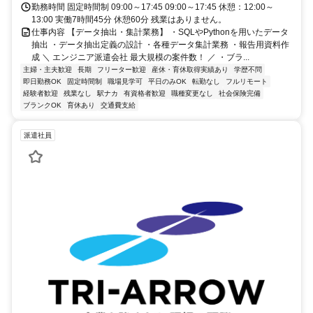
勤務時間 固定時間制 09:00～17:45 09:00～17:45 休憩：12:00～
13:00 実働7時間45分 休憩60分 残業はありません。
仕事内容 【データ抽出・集計業務】 ・SQLやPythonを用いたデータ
抽出 ・データ抽出定義の設計 ・各種データ集計業務 ・報告用資料作
成 ＼ エンジニア派遣会社 最大規模の案件数！ ／ ・ブラ...
主婦・主夫歓迎
長期
フリーター歓迎
産休・育休取得実績あり
学歴不問
即日勤務OK
固定時間制
職場見学可
平日のみOK
転勤なし
フルリモート
経験者歓迎
残業なし
駅ナカ
有資格者歓迎
職種変更なし
社会保険完備
ブランクOK
育休あり
交通費支給
派遣社員