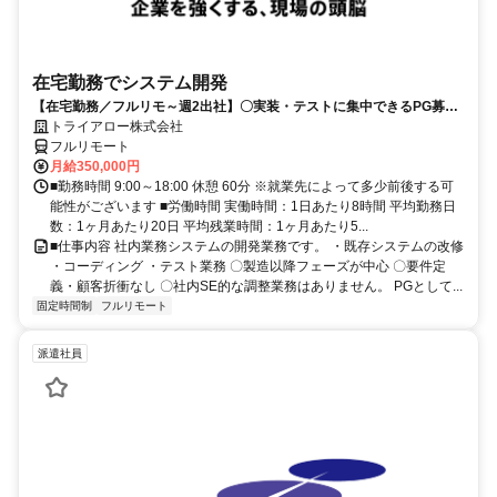
在宅勤務でシステム開発
【在宅勤務／フルリモ～週2出社】〇実装・テストに集中できるPG募集
〇業務用端末貸与あり
トライアロー株式会社
フルリモート
月給350,000円
■勤務時間 9:00～18:00 休憩 60分 ※就業先によって多少前後する可
能性がございます ■労働時間 実働時間：1日あたり8時間 平均勤務日
数：1ヶ月あたり20日 平均残業時間：1ヶ月あたり5...
■仕事内容 社内業務システムの開発業務です。 ・既存システムの改修
・コーディング ・テスト業務 〇製造以降フェーズが中心 〇要件定
義・顧客折衝なし 〇社内SE的な調整業務はありません。 PGとして...
固定時間制
フルリモート
派遣社員