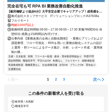
完全在宅も可 RPA BI 業務改善自動化推進
【飯田橋駅より徒歩6分】大手安定企業でキャリアアップ！成長感を感
じられる環境です♪
株式会社スタッフサービス ITソリューションブロック/A37638a
フルリモート
時給3,000円以上
勤務時間 固定時間制 09:00～17:30 09:00～17:30 実働7時間30分 休
憩60分 残業は15(時間以内/月)です。
仕事内容 【業務改善の企画と自動化開発】 ・業務ヒアリングおよび
課題整理、フロー可視化 ・RPAを用いた業務自動化システムの設計
と運用 ・BIツールによるデータ集計、分析、レポート作成 ・運用体
制の構...
主婦・主夫歓迎
長期
フリーター歓迎
産休・育休取得実績あり
学歴不問
固定時間制
職場見学可
平日のみOK
転勤なし
フルリモート
経験者歓迎
有資格者歓迎
職種変更なし
社会保険完備
在宅OK
ブランクOK
育休あり
交通費支給
前へ
次へ
1
2
3
この条件の新着求人を受け取る
岐阜県 / 水鳥駅
職場見学可