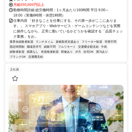
月給250,000円以上
勤務時間詳細 総労働時間：1ヶ月あたり160時間 平日 9:00～
18:00（実働8時間・休憩1時間）
仕事内容 「好きなことを仕事にする、その第一歩がここにありま
す。」 スマホアプリ・Webサービス・ゲームコンテンツなどを実際
に操作しながら、正常に動いているかどうかを確認する「品質チェッ
ク業務」をお...
業界未経験者歓迎
ランチタイム
資格取得支援あり
フリーター歓迎
学歴不問
固定時間制
職場見学可
経験不問
フルリモート
交通費全額支給
午前
経験者歓迎
残業なし
有資格者歓迎
研修あり
夕方
在宅OK
賞与あり
ブランクOK
交通費支給
正社員