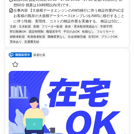
憩60分 残業は10(時間以内/月)です。
仕事内容 【大規模データエンジンのAWS移行に伴う検証作業(PoC)】
お客様の既存の大規模データベース(オンプレ)をAWSに移行すること
に伴う性能、実現性、コストの検証作業を実施する。 検証はS3に...
主婦・主夫歓迎
長期
フリーター歓迎
産休・育休取得実績あり
学歴不問
即日勤務OK
固定時間制
職場見学可
平日のみOK
転勤なし
フルリモート
経験者歓迎
有資格者歓迎
職種変更なし
社会保険完備
在宅OK
ブランクOK
育休あり
交通費支給
派遣社員