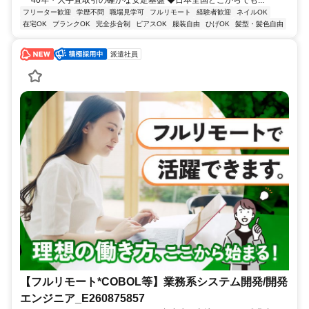
40年・大手直取引の確かな安定基盤 ◆日本全国どこからでも...
フリーター歓迎
学歴不問
職場見学可
フルリモート
経験者歓迎
ネイルOK
在宅OK
ブランクOK
完全歩合制
ピアスOK
服装自由
ひげOK
髪型・髪色自由
派遣社員
【フルリモート*COBOL等】業務系システム開発/開発
エンジニア_E260875857