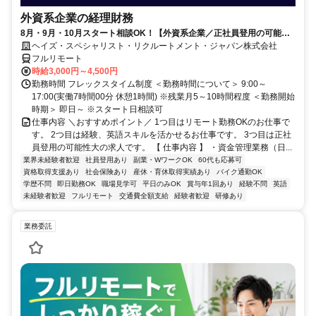
外資系企業の経理財務
8月・9月・10月スタート相談OK！【外資系企業／正社員登用の可能性
大／700万～800万／リモート勤務OK】経理財務
ヘイズ・スペシャリスト・リクルートメント・ジャパン株式会社
フルリモート
時給3,000円～4,500円
勤務時間 フレックスタイム制度 ＜勤務時間について＞ 9:00～
17:00(実働7時間00分 休憩1時間) ※残業月5～10時間程度 ＜勤務開始
時期＞ 即日～ ※スタート日相談可
仕事内容 ＼おすすめポイント／ 1つ目はリモート勤務OKのお仕事で
す。 2つ目は経験、英語スキルを活かせるお仕事です。 3つ目は正社
員登用の可能性大の求人です。 【 仕事内容 】 ・資金管理業務（日...
業界未経験者歓迎
社員登用あり
副業・WワークOK
60代も応募可
資格取得支援あり
社会保険あり
産休・育休取得実績あり
バイク通勤OK
学歴不問
即日勤務OK
職場見学可
平日のみOK
賞与年1回あり
経験不問
英語
未経験者歓迎
フルリモート
交通費全額支給
経験者歓迎
研修あり
業務委託