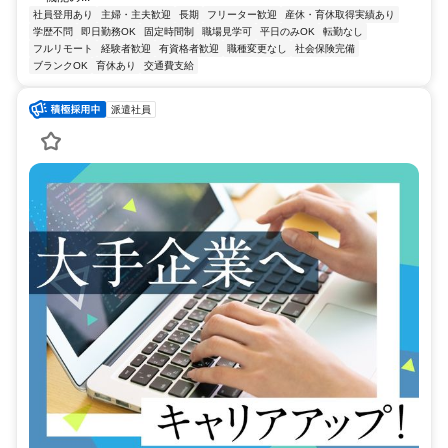
社員登用あり
主婦・主夫歓迎
長期
フリーター歓迎
産休・育休取得実績あり
学歴不問
即日勤務OK
固定時間制
職場見学可
平日のみOK
転勤なし
フルリモート
経験者歓迎
有資格者歓迎
職種変更なし
社会保険完備
ブランクOK
育休あり
交通費支給
派遣社員