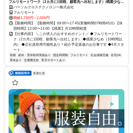
フルリモートワーク（2カ月に1回程、顧客先へ出社します）/残業少なめ
（10時間以内）/正社員登用可能性あり＊紹介予定派遣のお仕事です/9月
パーソルクロステクノロジー株式会社
スタート/経験を活かせます
フルリモート
時給1,750円～2,000円
【勤務時間】 【勤務時間】09:00〜17:45(実働時間07時間45分) 【休
憩時間】12:00〜13:00 【残業】月10時間程度
【仕事内容】 ＼この求人のおすすめポイント／ ◆フルリモートワー
ク（2カ月に1回程、顧客先へ出社します） ◆残業少なめ（10時間以
内） ◆正社員登用可能性あり＊紹介予定派遣のお仕事です ◆9月スタ
ート...
長期
産休・育休取得実績あり
固定時間制
フルリモート
社会保険完備
在宅OK
育休あり
交通費支給
育児サポートあり
派遣社員