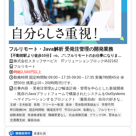
フルリモート・Java解析 受発注管理の開発業務
【不動前駅より徒歩10分】○o。.:*:.フルリモートのお仕事になりま
す.:*:.。o○ご応募お待ちしております！
株式会社スタッフサービス ITソリューションブロック/A32162
フルリモート
時給2,580円以上
勤務時間 固定時間制 09:00～17:35 09:00～17:35 実働7時間45分 休
憩50分 残業は10～20(時間/月)です。
仕事内容 ・受発注管理および輸送計画・管理を中心とした新規開発
・既存のJavaプラットフォームで構築されたシステムをOutSystems
へマイグレーションするプロジェクト 〈服装自由〉自分の好きな...
主婦・主夫歓迎
長期
フリーター歓迎
産休・育休取得実績あり
学歴不問
即日勤務OK
固定時間制
職場見学可
平日のみOK
転勤なし
フルリモート
経験者歓迎
有資格者歓迎
職種変更なし
社会保険完備
ブランクOK
育休あり
交通費支給
服装自由
派遣社員