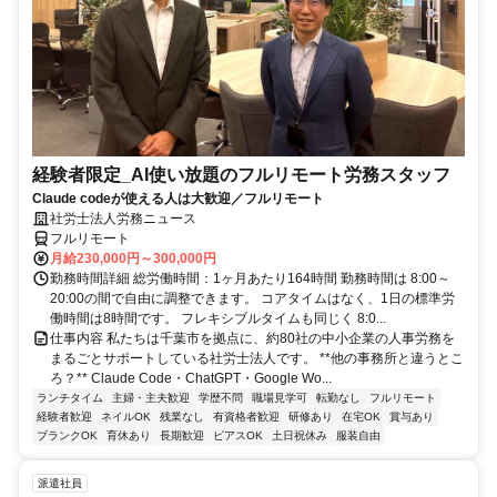
経験者限定_AI使い放題のフルリモート労務スタッフ
Claude codeが使える人は大歓迎／フルリモート
社労士法人労務ニュース
フルリモート
月給230,000円～300,000円
勤務時間詳細 総労働時間：1ヶ月あたり164時間 勤務時間は 8:00～
20:00の間で自由に調整できます。 コアタイムはなく、1日の標準労
働時間は8時間です。 フレキシブルタイムも同じく 8:0...
仕事内容 私たちは千葉市を拠点に、約80社の中小企業の人事労務を
まるごとサポートしている社労士法人です。 **他の事務所と違うとこ
ろ？** Claude Code・ChatGPT・Google Wo...
ランチタイム
主婦・主夫歓迎
学歴不問
職場見学可
転勤なし
フルリモート
経験者歓迎
ネイルOK
残業なし
有資格者歓迎
研修あり
在宅OK
賞与あり
ブランクOK
育休あり
長期歓迎
ピアスOK
土日祝休み
服装自由
派遣社員