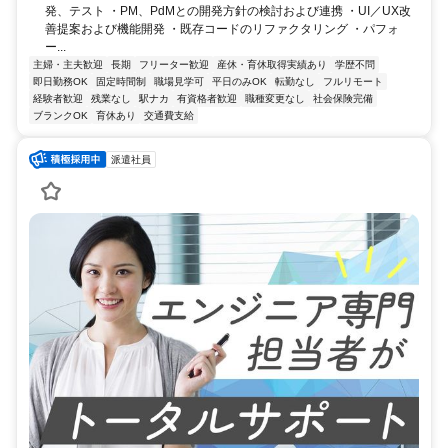
発、テスト ・PM、PdMとの開発方針の検討および連携 ・UI／UX改
善提案および機能開発 ・既存コードのリファクタリング ・パフォ
ー...
主婦・主夫歓迎
長期
フリーター歓迎
産休・育休取得実績あり
学歴不問
即日勤務OK
固定時間制
職場見学可
平日のみOK
転勤なし
フルリモート
経験者歓迎
残業なし
駅ナカ
有資格者歓迎
職種変更なし
社会保険完備
ブランクOK
育休あり
交通費支給
派遣社員