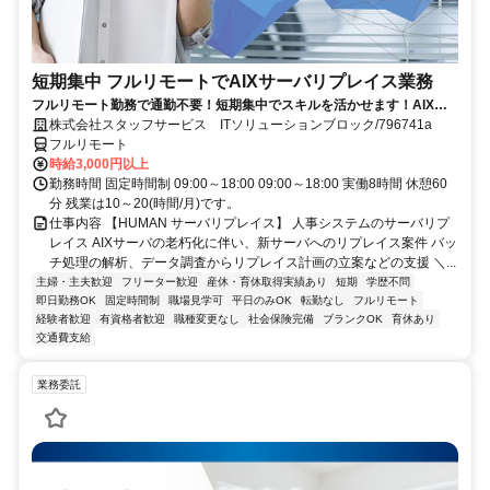
短期集中 フルリモートでAIXサーバリプレイス業務
フルリモート勤務で通勤不要！短期集中でスキルを活かせます！AIXの
経験を積むチャンス！
株式会社スタッフサービス ITソリューションブロック/796741a
フルリモート
時給3,000円以上
勤務時間 固定時間制 09:00～18:00 09:00～18:00 実働8時間 休憩60
分 残業は10～20(時間/月)です。
仕事内容 【HUMAN サーバリプレイス】 人事システムのサーバリプ
レイス AIXサーバの老朽化に伴い、新サーバへのリプレイス案件 バッ
チ処理の解析、データ調査からリプレイス計画の立案などの支援 ＼...
主婦・主夫歓迎
フリーター歓迎
産休・育休取得実績あり
短期
学歴不問
即日勤務OK
固定時間制
職場見学可
平日のみOK
転勤なし
フルリモート
経験者歓迎
有資格者歓迎
職種変更なし
社会保険完備
ブランクOK
育休あり
交通費支給
業務委託