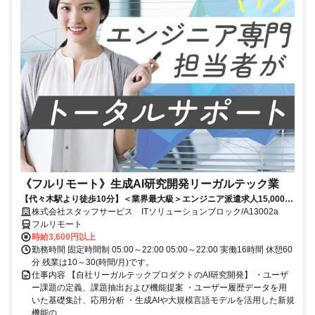
《フルリモート》生成AI研究開発リーガルテック業
【代々木駅より徒歩10分】＜業界最大級＞エンジニア派遣求人15,000件
以上◎ 来社不要のカンタン登録→最短2日で就業可能！！
株式会社スタッフサービス ITソリューションブロック/A13002a
フルリモート
時給3,600円以上
勤務時間 固定時間制 05:00～22:00 05:00～22:00 実働16時間 休憩60
分 残業は10～30(時間/月)です。
仕事内容 【自社リーガルテックプロダクトのAI研究開発】 ・ユーザ
ー課題の定義、課題抽出および機能提案 ・ユーザー履歴データを用
いた基礎集計、応用分析 ・生成AIや大規模言語モデルを活用した新規
機能の...