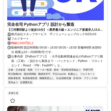
完全在宅 Pythonアプリ 設計から製造
【三河豊田駅より徒歩10分】＜業界最大級＞エンジニア派遣求人15,000
件以上◎ 来社不要のカンタン登録→最短2日で就業可能！！
株式会社スタッフサービス ITソリューションブロック/A25143
フルリモート
時給2,500円以上
勤務時間 固定時間制 09:00～18:00 09:00～18:00 実働8時間 休憩60
分 残業は10～20(時間/月)です。
仕事内容 【Pythonアプリ】 ・大手自動車関連会社のPythonアプリ開
発 （工程）：設計から製造まで ・バックエンド：Python ・フロント
エンド：React ・FW：FastAPI ＼ エ...
主婦・主夫歓迎
長期
フリーター歓迎
産休・育休取得実績あり
学歴不問
即日勤務OK
固定時間制
職場見学可
平日のみOK
転勤なし
フルリモート
経験者歓迎
有資格者歓迎
職種変更なし
社会保険完備
在宅OK
ブランクOK
育休あり
交通費支給
派遣社員