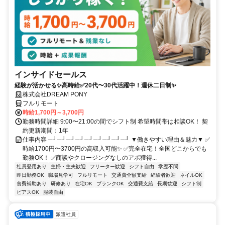
インサイドセールス
経験が活かせる✨高時給✅20代〜30代活躍中！週休二日制✨
株式会社DREAM PONY
フルリモート
時給1,700円～3,700円
勤務時間詳細 9:00〜21:00の間でシフト制 希望時間帯は相談OK！ 契
約更新期間：1年
仕事内容 ─┘─┘─┘─┘─┘─┘─┘─┘─┘ ▼働きやすい理由＆魅力▼ ✅
時給1700円〜3700円の高収入可能✨ ✅完全在宅！全国どこからでも
勤務OK！ ✅商談やクロージングなしのアポ獲得...
社員登用あり
主婦・主夫歓迎
フリーター歓迎
シフト自由
学歴不問
即日勤務OK
職場見学可
フルリモート
交通費全額支給
経験者歓迎
ネイルOK
食費補助あり
研修あり
在宅OK
ブランクOK
交通費支給
長期歓迎
シフト制
ピアスOK
服装自由
派遣社員