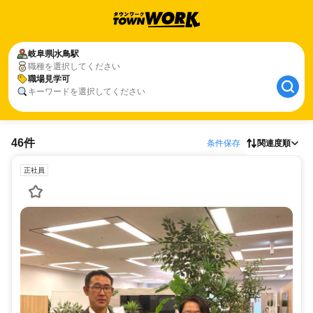
岐阜県
水鳥駅
職種を選択してください
職場見学可
キーワードを選択してください
46件
条件保存
関連度順
正社員