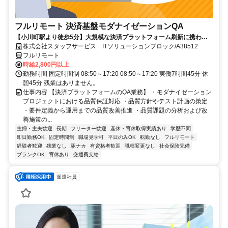
フルリモート 決済基盤モダナイゼーションQA
【小川町駅より徒歩5分】大規模な決済プラットフォーム刷新に携われ
ます。品質保証の専門性を発揮できる環境です。フルリモートで活躍で
株式会社スタッフサービス ITソリューションブロック/A38512
きる案件です☆
フルリモート
時給2,800円以上
勤務時間 固定時間制 08:50～17:20 08:50～17:20 実働7時間45分 休
憩45分 残業はありません。
仕事内容 【決済プラットフォームのQA業務】 ・モダナイゼーション
プロジェクトにおける品質保証対応 ・品質方針やテスト計画の策定
・要件定義から運用までの品質改善推進 ・品質課題の分析および改
善施策の...
主婦・主夫歓迎
長期
フリーター歓迎
産休・育休取得実績あり
学歴不問
即日勤務OK
固定時間制
職場見学可
平日のみOK
転勤なし
フルリモート
経験者歓迎
残業なし
駅ナカ
有資格者歓迎
職種変更なし
社会保険完備
ブランクOK
育休あり
交通費支給
派遣社員