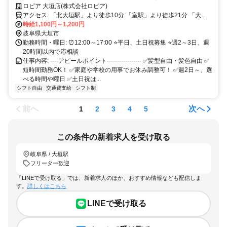
生さん活躍中！未経験者OK！土日祝は時給UP！
ロピア 大垣店(株式会社ロピア)
アクセス: 「北大垣駅」より徒歩10分 「室駅」より徒歩21分 「大垣
駅」より徒歩22分
時給1,100円～1,200円
岐阜県大垣市
勤務時間・曜日: ⏰12:00～17:00 ⭐平日、土日祝募集 ⭐週2～3日、週
20時間以内で応相談
仕事内容: ----アピールポイント----------------- ✅髪型自由・髪色自由 ✅️
短時間勤務OK！ ✅️家庭や学校の用事でお休み調整可！ ✅️週2日～、選
べる時間や曜日 ✅️土日祝は...
シフト自由
交通費支給
シフト制
前へ
次へ
1
2
3
4
5
この条件の新着求人を受け取る
岐阜県 / 大垣駅
フリーター歓迎
「LINEで受け取る」では、新着求人のほか、おすすめ情報なども配信しま
す。
詳しくはこちら
LINEで受け取る