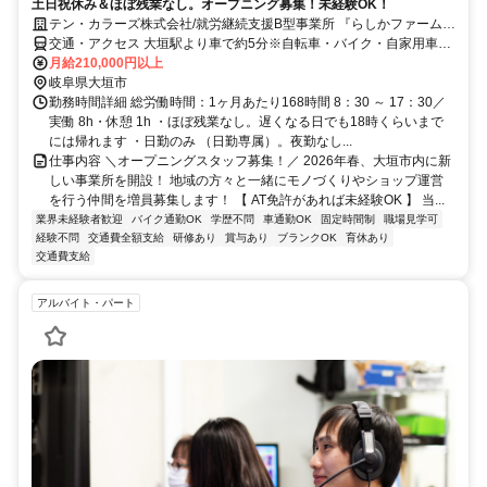
土日祝休み＆ほぼ残業なし。オープニング募集！未経験OK！
テン・カラーズ株式会社/就労継続支援B型事業所 『らしかファーム南
頬』
交通・アクセス 大垣駅より車で約5分※自転車・バイク・自家用車通
勤可／マイカー通勤者向け無料駐車場あり
月給210,000円以上
岐阜県大垣市
勤務時間詳細 総労働時間：1ヶ月あたり168時間 8：30 ～ 17：30／
実働 8h・休憩 1h ・ほぼ残業なし。遅くなる日でも18時くらいまで
には帰れます ・日勤のみ （日勤専属）。夜勤なし...
仕事内容 ＼オープニングスタッフ募集！／ 2026年春、大垣市内に新
しい事業所を開設！ 地域の方々と一緒にモノづくりやショップ運営
を行う仲間を増員募集します！ 【 AT免許があれば未経験OK 】 当...
業界未経験者歓迎
バイク通勤OK
学歴不問
車通勤OK
固定時間制
職場見学可
経験不問
交通費全額支給
研修あり
賞与あり
ブランクOK
育休あり
交通費支給
アルバイト・パート