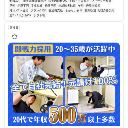
制服あり
業界未経験者歓迎
扶養内勤務OK
主婦・主夫歓迎
フリーター歓迎
早朝
学歴不問
学生歓迎
経験不問
未経験者歓迎
午前
経験者歓迎
月1シフト提出
ブランクOK
交通費支給
まかないあり
長期歓迎
駅近5分以内
週2・3日からOK
シフト制
正社員