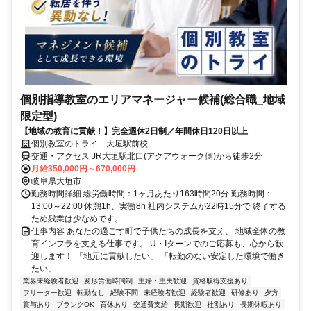
個別指導教室のエリアマネージャー候補(総合職_地域
限定型)
【地域の教育に貢献！】完全週休2日制／年間休日120日以上
個別教室のトライ 大垣駅前校
交通・アクセス JR大垣駅北口(アクアウォーク側)から徒歩2分
月給350,000円～670,000円
岐阜県大垣市
勤務時間詳細 総労働時間：1ヶ月あたり163時間20分 勤務時間：
13:00～22:00 休憩1h、実働8h 社内システムが22時15分で 終了する
ため残業は少なめです。
仕事内容 あなたの過ごす町で子供たちの成長を支え、 地域全体の教
育インフラを支える仕事です。 U・Iターンでのご応募も、心から歓
迎します！ 「地元に貢献したい」 「転勤のない安定した環境で働き
たい」...
業界未経験者歓迎
変形労働時間制
主婦・主夫歓迎
資格取得支援あり
フリーター歓迎
転勤なし
経験不問
未経験者歓迎
経験者歓迎
研修あり
夕方
賞与あり
ブランクOK
育休あり
交通費支給
長期歓迎
社割あり
長期休暇あり