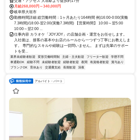
大垣バイパス店
交通・アクセス 大垣駅より徒歩約17分
月給268,000円～340,000円
岐阜県大垣市
勤務時間詳細 総労働時間：1ヶ月あたり164時間 例)16:00-0:00(実働
7.3時間)/18:00-翌2:00(実働7.3時間) 【営業時間】 10:00～翌5:00
10:00～翌2:00 ...
仕事内容 カラオケ「JOYJOY」の店舗企画・運営をお任せします。
入社後は、接客の基本やお店のルールから一つずつ丁寧にお教えしま
す。 専門的なスキルや経験は一切問いません。 まずは先輩のサポー
トを受...
業界未経験者歓迎
変形労働時間制
主婦・主夫歓迎
フリーター歓迎
学歴不問
車通勤OK
経験不問
未経験者歓迎
経験者歓迎
夜間
有資格者歓迎
賞与あり
ブランクOK
育休あり
交通費支給
長期歓迎
深夜
アルバイト・パート