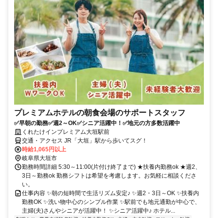
プレミアムホテルの朝食会場のサポートスタッフ
✅早朝の勤務✅週2～OK✅シニア活躍中！✅地元の方多数活躍中
くれたけインプレミアム大垣駅前
交通・アクセス JR「大垣」駅から歩いてスグ！
時給1,065円以上
岐阜県大垣市
勤務時間詳細 5:30～11:00(片付け終了まで) ★扶養内勤務ok ★週2、
3日～勤務ok 勤務シフトは希望を考慮します。お気軽に相談くださ
い。
仕事内容 ✨朝の短時間で生活リズム安定♪ ✨週2・3日～OK ✨扶養内
勤務OK ✨洗い物中心のシンプル作業 ✨駅前でも地元通勤が中心で、
主婦(夫)さんやシニアが活躍中！ ✨シニア活躍中♪ ホテル...