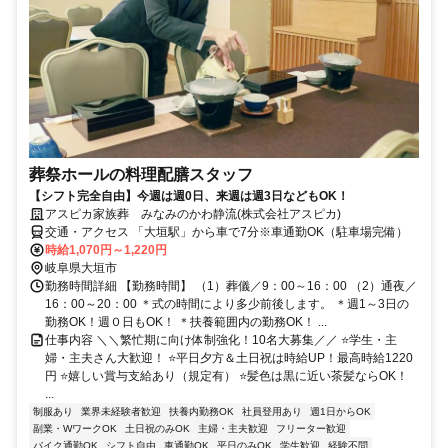
葬祭ホールの料理配膳スタッフ
【シフト完全自由】今週は週0日、来週は週3日などもOK！
アスピカ家族葬 みなみのかわ静流(株式会社アスピカ)
交通・アクセス 「大垣駅」から車で7分※車通勤OK（駐車場完備）
時給1,070円～1,220円
岐阜県大垣市
勤務時間詳細 【勤務時間】 （1）葬儀／9：00～16：00 （2）通夜／
16：00～20：00 ＊式の時間により多少前後します。 ＊週1～3日の
勤務OK！週０日もOK！ ＊扶養範囲内の勤務OK！ ...
仕事内容 ＼＼繁忙期に向け体制強化！10名大募集／／ ⭐学生・主
婦・主夫さん大歓迎！ ⭐平日夕方＆土日祝は時給UP！最高時給1220
円 ⭐嬉しい賞与支給あり（規定有） ⭐髪色は黒に近い茶髪ならOK！
...
制服あり
業界未経験者歓迎
扶養内勤務OK
社員登用あり
週1日からOK
副業・WワークOK
土日祝のみOK
主婦・主夫歓迎
フリーター歓迎
バイク通勤OK
シフト自由
車通勤OK
平日のみOK
学生歓迎
経験不問