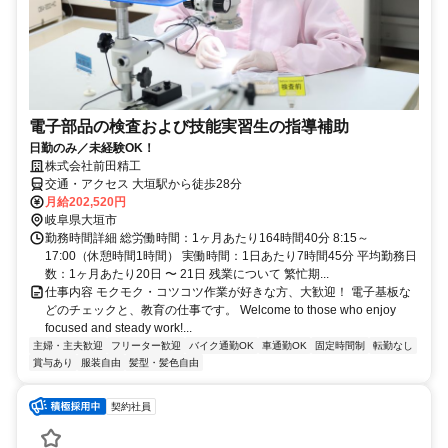
電子部品の検査および技能実習生の指導補助
日勤のみ／未経験OK！
株式会社前田精工
交通・アクセス 大垣駅から徒歩28分
月給202,520円
岐阜県大垣市
勤務時間詳細 総労働時間：1ヶ月あたり164時間40分 8:15～
17:00（休憩時間1時間） 実働時間：1日あたり7時間45分 平均勤務日
数：1ヶ月あたり20日 〜 21日 残業について 繁忙期...
仕事内容 モクモク・コツコツ作業が好きな方、大歓迎！ 電子基板な
どのチェックと、教育の仕事です。 Welcome to those who enjoy
focused and steady work!...
主婦・主夫歓迎
フリーター歓迎
バイク通勤OK
車通勤OK
固定時間制
転勤なし
賞与あり
服装自由
髪型・髪色自由
契約社員