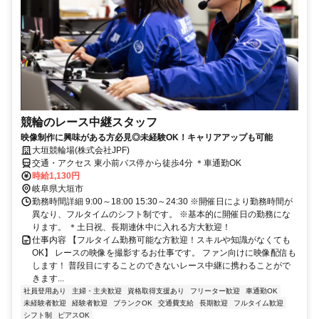
競輪のレース中継スタッフ
映像制作に興味がある方必見◎未経験OK！キャリアアップも可能
大垣競輪場(株式会社JPF)
交通・アクセス 東小前バス停から徒歩4分 ＊車通勤OK
時給1,130円
岐阜県大垣市
勤務時間詳細 9:00～18:00 15:30～24:30 ※開催日により勤務時間が
異なり、フルタイムのシフト制です。 ※基本的に開催日の勤務にな
ります。 ＊土日祝、長期連休中に入れる方大歓迎！
仕事内容 【フルタイム勤務可能な方歓迎！スキルや知識がなくても
OK】 レースの映像を撮影するお仕事です。 ファン向けに映像配信も
します！ 普段目にすることのできないレース中継に携わることがで
きます...
社員登用あり
主婦・主夫歓迎
資格取得支援あり
フリーター歓迎
車通勤OK
未経験者歓迎
経験者歓迎
ブランクOK
交通費支給
長期歓迎
フルタイム歓迎
シフト制
ピアスOK