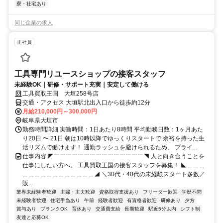
寮・社宅あり
同じ企業の求人
正社員
工具専門リユースショップの接客スタッフ
未経験OK｜研修・サポート充実｜安定して働ける
工具買取王国 大垣258号店
交通・アクセス 大垣駅北出入口から徒歩約12分
月給210,000円～300,000円
岐阜県大垣市
勤務時間詳細 実働時間：1日あたり8時間 平均勤務日数：1ヶ月あた
り20日 〜 21日 朝は10時以降でゆっくりスタートで 余裕を持った生
活リズムで働けます！ 通勤ラッシュを避けられるため、 プライ...
仕事内容 ◤￣￣￣￣￣￣￣￣￣￣￣￣￣￣￣◥ 人と向き合うことを
仕事にしたい方へ。 工具買取王国の接客スタッフを募集！ ◣＿＿＿
＿＿＿＿＿＿＿＿＿＿＿＿◢ ＼30代・40代の未経験スタート多数／
販...
業界未経験者歓迎
主婦・主夫歓迎
資格取得支援あり
フリーター歓迎
学歴不問
未経験者歓迎
住宅手当あり
午前
経験者歓迎
有資格者歓迎
研修あり
夕方
賞与あり
ブランクOK
育休あり
交通費支給
長期歓迎
駅近5分以内
シフト制
友達と応募OK