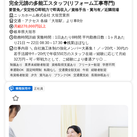
完全元請の多能工スタッフ(リフォーム工事専門)
要普免／安定性◎即戦力で即高収入／資格手当・賞与有／近隣現場
ニッカホーム株式会社 大垣営業所
交通・アクセス 各線「大垣駅」より車8分
月給270,000円以上
岐阜県大垣市
勤務時間詳細 実働時間：1日あたり8時間 平均勤務日数：1ヶ月あた
り21日 〜 22日 08:30～17:30 ◆残業ほぼなし
仕事内容 ＼ 自社施工体制の強化メンバー大募集！ ／ ✅20代・30代の
若手活躍中!! ✅20代で年収550万のスタッフ在籍 ✅経験に応じて月給
32万円～可 ✅即戦力として、ご経験により優遇アリ◎ ...
制服あり
業界未経験者歓迎
資格取得支援あり
フリーター歓迎
学歴不問
車通勤OK
固定時間制
転勤なし
交通費全額支給
午前
経験者歓迎
有資格者歓迎
夕方
賞与あり
ブランクOK
交通費支給
長期休暇あり
正社員