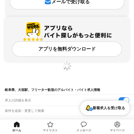
メールで受け取る
アプリを無料ダウンロード
岐阜県、大垣駅、フリーター歓迎のアルバイト・バイト求人情報
求人の詳細を表示
新着求人を受け取る
条件を追加・変更して検索
市区町村を追加・変更
関連キーワード
完全在宅ワーク 全国
シール貼り 在宅
現在地周辺
ガチャガチャ
犬カフェ
岐阜県
ホーム
マイリスト
メッセージ
マイページ
駅を追加・変更
バイトTOP
岐阜県
大垣市
大垣駅
フリーター歓迎のアルバイト・バ
岐阜県
すべて