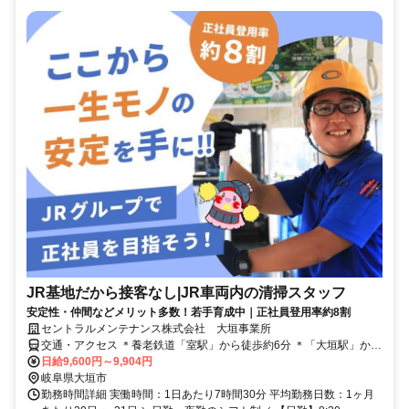
JR基地だから接客なし|JR車両内の清掃スタッフ
安定性・仲間などメリット多数！若手育成中｜正社員登用率約8割
セントラルメンテナンス株式会社 大垣事業所
交通・アクセス ＊養老鉄道「室駅」から徒歩約6分 ＊「大垣駅」から
１駅！ ＊東大垣駅・西大垣駅・美濃青柳駅・北大垣駅などからも通
日給9,600円～9,904円
いやすい！
岐阜県大垣市
勤務時間詳細 実働時間：1日あたり7時間30分 平均勤務日数：1ヶ月