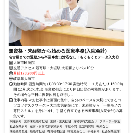
無資格・未経験から始める医療事務(入院会計)
名古屋までの通勤から卒業◆窓口対応なし！もくもくとデータ入力◎
大垣市民病院
交通アクセス 最寄駅：大垣駅 大垣駅よりバス10分
月給173,900円以上
岐阜県大垣市
勤務時間 固定時間制 (1)08:30~17:30 実働時間： １月あたり 160.0時
間 (1)月,火,水,木,金 ※業務都合により休日出勤の可能性があります。
その場合は平日に振替休日を取得し...
仕事内容 ≪お仕事中は画面に集中。自分のペースを大切にできるコ
ツコツデスクワーク≫ 大垣市民病院にて、未経験から「一生モノの
専門スキル」を身につけ、手堅く自立できる医療事務(入院会計)の募
集です。 ...
制服あり
業界未経験者歓迎
主婦・主夫歓迎
資格取得支援あり
フリーター歓迎
社会保険あり
産休・育休取得実績あり
学歴不問
固定時間制
転勤なし
未経験者歓迎
経験者歓迎
有資格者歓迎
職種変更なし
研修あり
社会保険完備