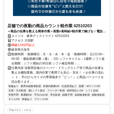
店舗での夜勤の商品カウント軽作業 42510203
＜商品の在庫を数える簡単作業＞夜勤×高時給×軽作業で稼げる！電話面
接で来社＆履歴書不要！
エイジス 岐阜ディストリクト 42510203
アクセス 大垣駅
時給1,500円以上
岐阜県大垣市
勤務時間 ・勤務曜日：月・火・水・木・金 ・勤務時間： [1] 22:00～
05:00 ・最低勤務日数（週）：3日 シフトサイクル：1週間 シフト提
出期限：シフト開始の30日前 シフト確定時期：...
仕事内容 深夜閉店後のスーパー・ドラッグストア等で商品の在庫を
数える棚卸業務。屋内作業で夜間でも安心・安全！ ＜お仕事の流れ
＞ １．手のひらサイズの専用端末で『ピッ！』と商品バーコードを
読み取ります ...
制服あり
業界未経験者歓迎
扶養内勤務OK
社員登用あり
副業・WワークOK
主婦・主夫歓迎
週1シフト提出
フリーター歓迎
給料前払いOK
シフト自由
学歴不問
車通勤OK
平日のみOK
学生歓迎
経験不問
未経験者歓迎
経験者歓迎
ネイルOK
研修あり
ブランクOK
アルバイト・パート