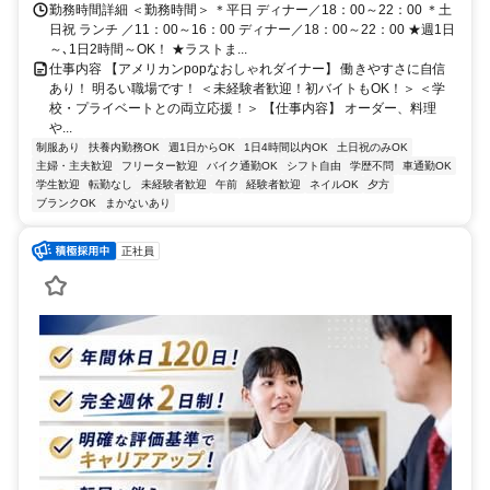
勤務時間詳細 ＜勤務時間＞ ＊平日 ディナー／18：00～22：00 ＊土
日祝 ランチ ／11：00～16：00 ディナー／18：00～22：00 ★週1日
～､1日2時間～OK！ ★ラストま...
仕事内容 【アメリカンpopなおしゃれダイナー】 働きやすさに自信
あり！ 明るい職場です！ ＜未経験者歓迎！初バイトもOK！＞ ＜学
校・プライベートとの両立応援！＞ 【仕事内容】 オーダー、料理
や...
制服あり
扶養内勤務OK
週1日からOK
1日4時間以内OK
土日祝のみOK
主婦・主夫歓迎
フリーター歓迎
バイク通勤OK
シフト自由
学歴不問
車通勤OK
学生歓迎
転勤なし
未経験者歓迎
午前
経験者歓迎
ネイルOK
夕方
ブランクOK
まかないあり
正社員