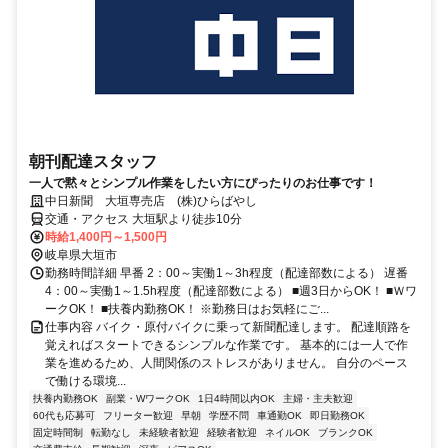
朝刊配達スタッフ
一人で黙々とシンプル作業をしたい方にぴったりのお仕事です！
中日新聞 大垣専売店 (株)ひらばやし
交通・アクセス 大垣駅より徒歩10分
時給1,400円～1,500円
岐阜県大垣市
勤務時間詳細 早番 2：00～実働1～3h程度（配達部数による） 遅番
4：00～実働1～1.5h程度（配達部数による） ■週3日からOK！ ■Ｗワ
ークOK！ ■扶養内勤務OK！ ※勤務日はお気軽にご...
仕事内容 バイク・原付バイクに乗って新聞配達します。 配達順路を
覚えればスタートできるシンプルな作業です。 基本的には一人で作
業を進めるため、人間関係のストレスがありません。 自分のペース
で働ける環境...
扶養内勤務OK
副業・WワークOK
1日4時間以内OK
主婦・主夫歓迎
60代も応募可
フリーター歓迎
早朝
学歴不問
車通勤OK
即日勤務OK
固定時間制
転勤なし
未経験者歓迎
経験者歓迎
ネイルOK
ブランクOK