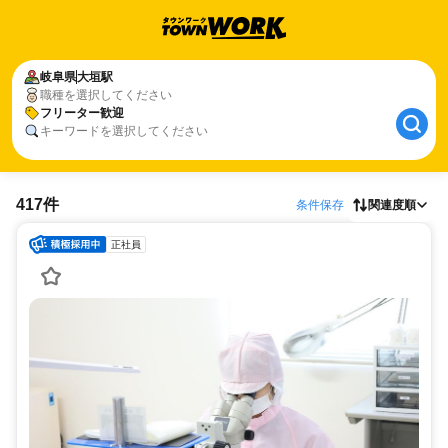
岐阜県
大垣駅
職種を選択してください
フリーター歓迎
キーワードを選択してください
417件
条件保存
関連度順
正社員