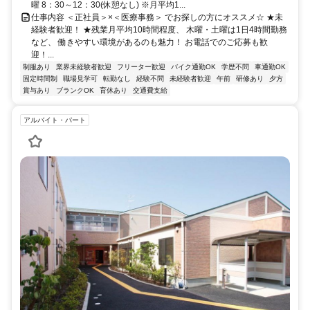
曜 8：30～12：30(休憩なし) ※月平均1...
仕事内容 ＜正社員＞×＜医療事務＞ でお探しの方にオススメ☆ ★未
経験者歓迎！ ★残業月平均10時間程度、 木曜・土曜は1日4時間勤務
など、 働きやすい環境があるのも魅力！ お電話でのご応募も歓
迎！...
制服あり
業界未経験者歓迎
フリーター歓迎
バイク通勤OK
学歴不問
車通勤OK
固定時間制
職場見学可
転勤なし
経験不問
未経験者歓迎
午前
研修あり
夕方
賞与あり
ブランクOK
育休あり
交通費支給
アルバイト・パート