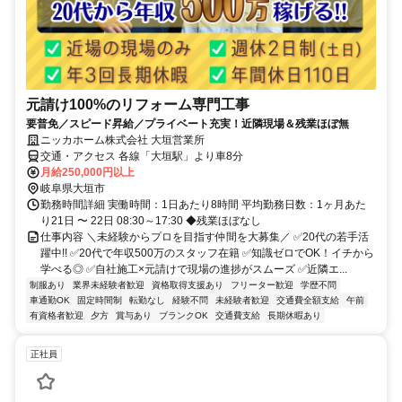
元請け100%のリフォーム専門工事
要普免／スピード昇給／プライベート充実！近隣現場＆残業ほぼ無
ニッカホーム株式会社 大垣営業所
交通・アクセス 各線「大垣駅」より車8分
月給250,000円以上
岐阜県大垣市
勤務時間詳細 実働時間：1日あたり8時間 平均勤務日数：1ヶ月あた
り21日 〜 22日 08:30～17:30 ◆残業ほぼなし
仕事内容 ＼未経験からプロを目指す仲間を大募集／ ✅20代の若手活
躍中!! ✅20代で年収500万のスタッフ在籍 ✅知識ゼロでOK！イチから
学べる◎ ✅自社施工×元請けで現場の進捗がスムーズ ✅近隣エ...
制服あり
業界未経験者歓迎
資格取得支援あり
フリーター歓迎
学歴不問
車通勤OK
固定時間制
転勤なし
経験不問
未経験者歓迎
交通費全額支給
午前
有資格者歓迎
夕方
賞与あり
ブランクOK
交通費支給
長期休暇あり
正社員