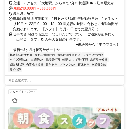
交通・アクセス 「大垣駅」から車で7分※車通勤OK（駐車場完備）
月給240,000円～300,000円
岐阜県大垣市
勤務時間詳細 実働時間：1日あたり8時間 平均勤務日数：1ヶ月あた
り19日 〜 22日 9：00～18：00 ※施行の時間に合わせて出勤時間が
変動があります。 【シフト】 毎月20日までに翌月分（...
仕事内容 映画でも話題！悲しいだけではなく、 ご遺族が前を向く
「出発点」を支える 人生の節目の仕事です。
―――――――――――――――――― ■未経験から半年でプロへ！
最初の3ヶ月は接客サポートか...
業界未経験者歓迎
変形労働時間制
資格取得支援あり
フリーター歓迎
バイク通勤OK
車通勤OK
職場見学可
転勤なし
経験不問
未経験者歓迎
経験者歓迎
有資格者歓迎
賞与あり
ブランクOK
育休あり
交通費支給
長期歓迎
同じ企業の求人
アルバイト・パート