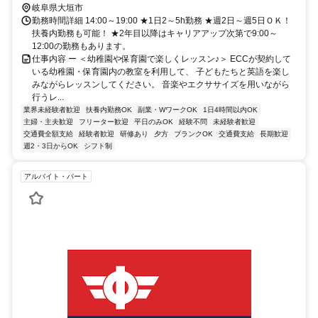
岐阜県大垣市
勤務時間詳細 14:00～19:00 ★1日2～5h勤務 ★週2日～週5日ＯＫ！
扶養内勤務も可能！ ★2年目以降はキャリアアップ次第で9:00～
12:00の勤務もあります。
仕事内容 ー ＜幼稚園や保育園で楽しくレッスン♪＞ ECCが契約して
いる幼稚園・保育園内の教室を利用して、 子どもたちと英語を楽し
みながらレッスンしてください。 音楽やエクササイズを用いながら
行うレ...
業界未経験者歓迎
扶養内勤務OK
副業・WワークOK
1日4時間以内OK
主婦・主夫歓迎
フリーター歓迎
平日のみOK
経験不問
未経験者歓迎
交通費全額支給
経験者歓迎
研修あり
夕方
ブランクOK
交通費支給
長期歓迎
週2・3日からOK
シフト制
アルバイト・パート