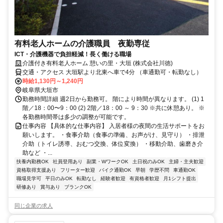
有料老人ホームの介護職員 夜勤専従
ICT・介護機器で負担軽減！長く働ける職場
介護付き有料老人ホーム 憩いの里・大垣 (株式会社川徳)
交通・アクセス 大垣駅より北東へ車で4分 （車通勤可・転勤なし）
時給1,130円～1,240円
岐阜県大垣市
勤務時間詳細 週2日から勤務可。 階により時間が異なります。 (1) 1
階／18：00〜9：00 (2) 2階／18：00 ～ 9：30 ※共に休憩あり。 ※
各勤務時間帯は多少の調整が可能です。
仕事内容 【具体的な仕事内容】 入居者様の夜間の生活サポートをお
願いします。 ・食事介助（食事の準備、お声がけ、見守り） ・排泄
介助（トイレ誘導、おむつ交換、体位変換） ・移動介助、歯磨き介
助など ・...
扶養内勤務OK
社員登用あり
副業・WワークOK
土日祝のみOK
主婦・主夫歓迎
資格取得支援あり
フリーター歓迎
バイク通勤OK
早朝
学歴不問
車通勤OK
職場見学可
平日のみOK
転勤なし
経験者歓迎
有資格者歓迎
月1シフト提出
研修あり
賞与あり
ブランクOK
同じ企業の求人