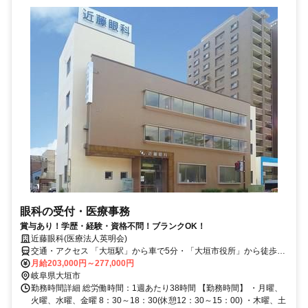
眼科の受付・医療事務
賞与あり！学歴・経験・資格不問！ブランクOK！
近藤眼科(医療法人英明会)
交通・アクセス 「大垣駅」から車で5分・「大垣市役所」から徒歩3
分／車通勤OK
月給203,000円～277,000円
岐阜県大垣市
勤務時間詳細 総労働時間：1週あたり38時間 【勤務時間】 ・月曜、
火曜、水曜、金曜 8：30～18：30(休憩12：30～15：00) ・木曜、土