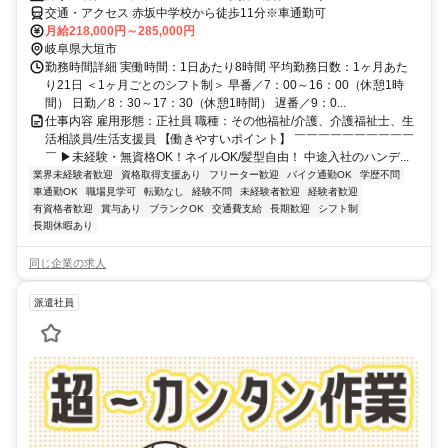
交通・アクセス 赤坂中学校から徒歩11分※車通勤可
月給218,000円～285,000円
岐阜県大垣市
勤務時間詳細 実働時間：1日あたり8時間 平均勤務日数：1ヶ月あた
り21日 ＜1ヶ月ごとのシフト制＞ 早番／7：00～16：00（休憩1時
間） 日勤／8：30～17：30（休憩1時間） 遅番／9：0...
仕事内容 雇用形態：正社員 職種：その他福祉/介護、介護福祉士、生
活相談員/生活支援員 【働きやすいポイント】 ￣￣￣￣￣￣￣￣￣￣
￣ ▶未経験・無資格OK！ネイルOK/髪型自由！ 中途入社のハンデ...
業界未経験者歓迎
資格取得支援あり
フリーター歓迎
バイク通勤OK
学歴不問
車通勤OK
職場見学可
転勤なし
経験不問
未経験者歓迎
経験者歓迎
有資格者歓迎
賞与あり
ブランクOK
交通費支給
長期歓迎
シフト制
長期休暇あり
同じ企業の求人
派遣社員