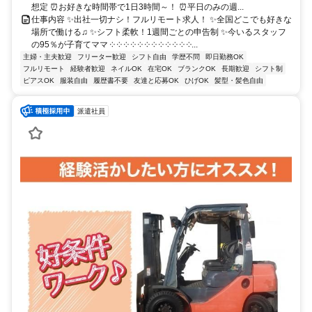
想定 ⏰お好きな時間帯で1日3時間～！ ⏰平日のみの週...
仕事内容 ✨出社一切ナシ！フルリモート求人！ ✨全国どこでも好きな
場所で働ける♫ ✨シフト柔軟！1週間ごとの申告制 ✨今いるスタッフ
の95％が子育てママ ༶ ༶ ༶ ༶ ༶ ༶ ༶ ༶ ༶ ༶ ༶ ༶...
主婦・主夫歓迎
フリーター歓迎
シフト自由
学歴不問
即日勤務OK
フルリモート
経験者歓迎
ネイルOK
在宅OK
ブランクOK
長期歓迎
シフト制
ピアスOK
服装自由
履歴書不要
友達と応募OK
ひげOK
髪型・髪色自由
派遣社員