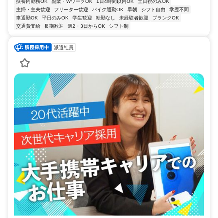
扶養内勤務OK
副業・WワークOK
1日4時間以内OK
土日祝のみOK
主婦・主夫歓迎
フリーター歓迎
バイク通勤OK
早朝
シフト自由
学歴不問
車通勤OK
平日のみOK
学生歓迎
転勤なし
未経験者歓迎
ブランクOK
交通費支給
長期歓迎
週2・3日からOK
シフト制
派遣社員