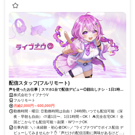
配信スタッフ(フルリモート)
声を使ったお仕事｜スマホ1台で配信デビュー◎顔出しナシ・1日1時間
～OK♪
株式会社ライブナウV
フルリモート
月給2,000円～600,000円
勤務時間・曜日: ⏰勤務時間は自由！ 24時間いつでも配信可能 （深
夜・早朝も自由） ⛅週1日〜、1日1時間～OK！ ⛺完全在宅OK！ 全
国どこからでも配信可能 ✨副業・WワークOK
仕事内容: ＼✨未経験・初心者OK✨／ "ライブナウV"でボイス配信 デ
ビューしてみませんか？ ✋「声だけの配信活動に興味があるけど…」