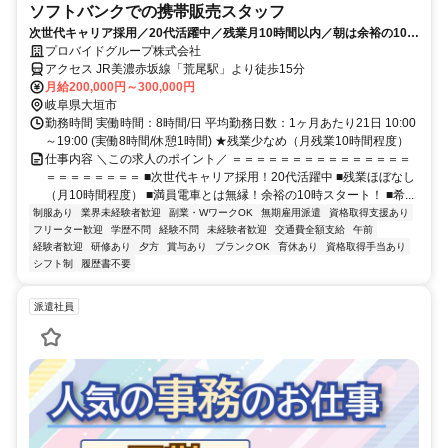
ソフトバンクでの携帯販売スタッフ
次世代キャリア採用／20代活躍中／残業月10時間以内／朝は余裕の10時
スタート
プロバイドグループ株式会社
アクセス JR美濃赤坂線「荒尾駅」より徒歩15分
月給200,000円～300,000円
岐阜県大垣市
勤務時間 実働時間：8時間/日 平均勤務日数：1ヶ月あたり21日 10:00
～19:00 (実働8時間/休憩1時間) ★残業少なめ（月残業10時間程度）
仕事内容 ＼この求人のポイント／ ＝＝＝＝＝＝＝＝＝＝＝＝＝＝＝
＝＝＝＝＝＝＝＝ ■次世代キャリア採用！20代活躍中 ■残業ほぼなし
（月10時間程度） ■満員電車とは無縁！余裕の10時スタート！ ■希...
制服あり
業界未経験者歓迎
副業・WワークOK
無期雇用派遣
資格取得支援あり
フリーター歓迎
学歴不問
経験不問
未経験者歓迎
交通費全額支給
午前
経験者歓迎
研修あり
夕方
賞与あり
ブランクOK
育休あり
資格取得手当あり
シフト制
履歴書不要
派遣社員