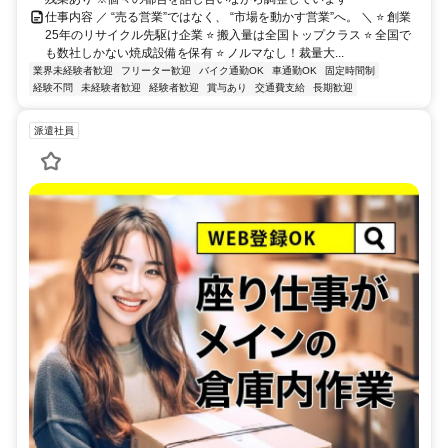
仕事内容 ／ “売る営業”ではなく、 “市場を動かす営業”へ。 ＼ ⭐ 創業
25年のリサイクル先駆け企業 ⭐ 搬入量は全国トップクラス ⭐ 全国で
も数社しかない焼成設備を保有 ⭐ ノルマなし！裁量大...
業界未経験者歓迎
フリーター歓迎
バイク通勤OK
車通勤OK
固定時間制
経験不問
未経験者歓迎
経験者歓迎
賞与あり
交通費支給
長期歓迎
派遣社員