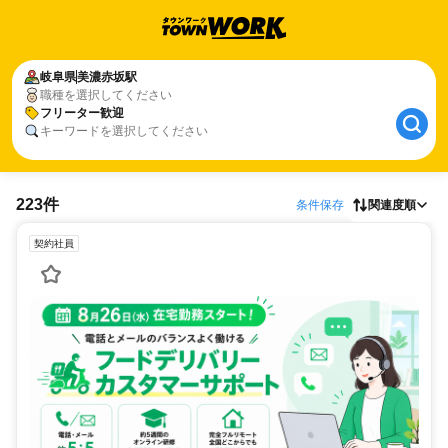
岐阜県
美濃赤坂駅
職種を選択してください
フリーター歓迎
キーワードを選択してください
223件
条件保存
関連度順
契約社員