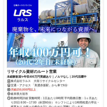
リサイクル資材のルート営業
未経験歓迎✨年収400万円実績あり｜ノルマなし｜20代活躍中
株式会社ラルス 大垣リサイクルセンター
交通・アクセス 「美濃赤坂駅」から車で6分
月給250,000円以上
岐阜県大垣市
勤務時間詳細 実働時間：1日あたり8時間 平均勤務日数：1ヶ月あた
り20日 8:00～17:00（休憩60分） ※シフトにより1時間程度の早出・
残業あり ※個々の都合を話し合いながら調整しています