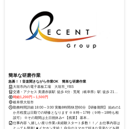
簡単な研磨作業
急募！！音楽聞きながら作業OK 簡単な研磨作業
大垣市内の電子基板工場 大垣市_YBS
交通・アクセス 美濃赤坂駅: 徒歩 4分 · 荒尾（岐阜県）駅: 徒歩 21分 ·
東赤坂駅: 徒歩 22分.
時給1,200円～1,500円
岐阜県大垣市
勤務時間詳細 18:00～3:00 実働8時間/休憩60分 【研修期間】 始めの1
か月程度は日勤での研修となります ※８時～17時（９時～18時も相
談可） ※その期間は土日祝休み< 【残業】 基本...
仕事内容 ＼嬉しい座り作業♪未経験スタート多数！！／ お仕事内容は
とっても簡単! ★イヤホン支給！ 自分のスマホで好きな音楽などを聴