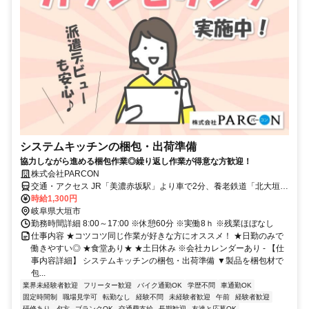
システムキッチンの梱包・出荷準備
協力しながら進める梱包作業◎繰り返し作業が得意な方歓迎！
株式会社PARCON
交通・アクセス JR「美濃赤坂駅」より車で2分、養老鉄道「北大垣
駅」より車で10分
時給1,300円
岐阜県大垣市
勤務時間詳細 8:00～17:00 ※休憩60分 ※実働8ｈ ※残業ほぼなし
仕事内容 ★コツコツ同じ作業が好きな方にオススメ！ ★日勤のみで
働きやすい◎ ★食堂あり★ ★土日休み ※会社カレンダーあり - 【仕
事内容詳細】 システムキッチンの梱包・出荷準備 ▼製品を梱包材で
包...
業界未経験者歓迎
フリーター歓迎
バイク通勤OK
学歴不問
車通勤OK
固定時間制
職場見学可
転勤なし
経験不問
未経験者歓迎
午前
経験者歓迎
研修あり
夕方
ブランクOK
交通費支給
長期歓迎
友達と応募OK