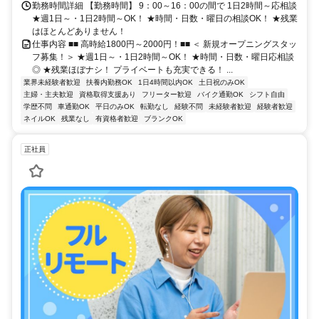
勤務時間詳細 【勤務時間】 9：00～16：00の間で 1日2時間～応相談
★週1日～・1日2時間～OK！ ★時間・日数・曜日の相談OK！ ★残業
はほとんどありません！
仕事内容 ■■ 高時給1800円～2000円！■■ ＜ 新規オープニングスタッ
フ募集！＞ ★週1日～・1日2時間～OK！ ★時間・日数・曜日応相談
◎ ★残業ほぼナシ！ プライベートも充実できる！ ...
業界未経験者歓迎
扶養内勤務OK
1日4時間以内OK
土日祝のみOK
主婦・主夫歓迎
資格取得支援あり
フリーター歓迎
バイク通勤OK
シフト自由
学歴不問
車通勤OK
平日のみOK
転勤なし
経験不問
未経験者歓迎
経験者歓迎
ネイルOK
残業なし
有資格者歓迎
ブランクOK
正社員