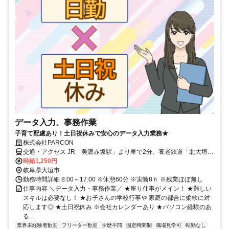
データ入力、事務作業
子育て配慮あり！土日祝休みで安心のデータ入力業務★
株式会社PARCON
交通・アクセス JR「美濃赤坂駅」より車で2分、養老鉄道「北大垣
駅」より車で10分
時給1,250円
岐阜県大垣市
勤務時間詳細 8:00～17:00 ※休憩60分 ※実働8ｈ ※残業ほぼ無し
仕事内容 ＼データ入力・事務作業／ ★座り仕事がメイン！ ★難しい
スキルは必要なし！ ★お子さんの学校行事や 家庭の都合に柔軟に対
応します◎ ★土日祝休み ※会社カレンダーあり ★パソコン経験のあ
る...
業界未経験者歓迎
フリーター歓迎
学歴不問
固定時間制
職場見学可
転勤なし