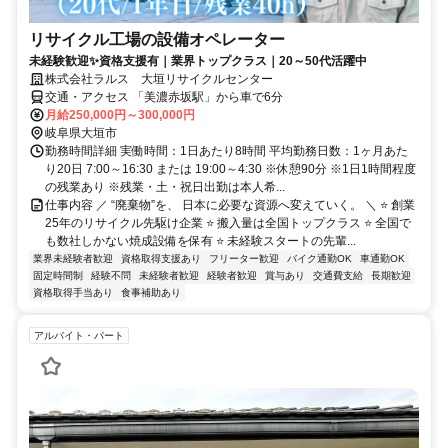
リサイクル工場の設備オペレーター
未経験歓迎✨資格支援有｜業界トップクラス｜20～50代活躍中
株式会社ラルス 大垣リサイクルセンター
交通・アクセス 「美濃赤坂駅」から車で6分
月給250,000円～300,000円
岐阜県大垣市
勤務時間詳細 実働時間：1日あたり8時間 平均勤務日数：1ヶ月あた
り20日 7:00～16:30 または 19:00～4:30 ※休憩90分 ※1日1時間程度
の残業あり ※残業・土・祝日出勤は本人希...
仕事内容 ／ “廃棄物”を、 日本に必要な資源へ変えていく。 ＼ ⭐ 創業
25年のリサイクル先駆け企業 ⭐ 搬入量は全国トップクラス ⭐ 全国で
も数社しかない焼成設備を保有 ⭐ 未経験スタートの先輩...
業界未経験者歓迎
資格取得支援あり
フリーター歓迎
バイク通勤OK
車通勤OK
固定時間制
経験不問
未経験者歓迎
経験者歓迎
賞与あり
交通費支給
長期歓迎
資格取得手当あり
食事補助あり
アルバイト・パート