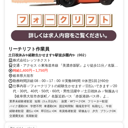
リーチリフト作業員
土日祝休み✨経験生かせます✨駅徒歩圏内✨（002）
株式会社レッツネクスト
交通・アクセス ☆東海道本線 『美濃赤坂駅』より徒歩11分／名阪近
鉄バス「赤坂港跡バス停」より徒歩7分
時給1,400円～1,750円
岐阜県大垣市
勤務時間詳細 08：00～17：00 ※実働8時間 ※休憩1回 計60分
仕事内容 ✅フォークリフトの経験生かせます ✅日払いできます ✅20
代・30代。40代・50代・60代・男性活躍中 ✅土日祝休み ✅制服あり
【岐阜県大垣市赤坂町／ 名阪近鉄バス「赤坂港跡バス停」よ...
業界未経験者歓迎
短期（3ヵ月以内）
副業・WワークOK
フリーター歓迎
バイク通勤OK
学歴不問
車通勤OK
固定時間制
職場見学可
転勤なし
午前
経験者歓迎
週払いOK
即日払いOK
有資格者歓迎
研修あり
夕方
ブランクOK
交通費支給
長期歓迎