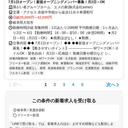
7月1日オープン！新規オープニングメンバー募集！月2日～OK
障がい者グループホーム エメの家(株式会社aimer)
交通・アクセス 赤坂中学校から徒歩11分※車通勤可
日給35,000円～42,000円
岐阜県大垣市
勤務時間詳細 実働時間：1日あたり16時間 平均勤務日数：1ヶ月あた
り2日 〜 4日 【勤務時間】 16：00～翌10：00（休憩2時間） ★月2
日～4日（月2日～OK） ★残業ほぼなし！ ★勤務...
仕事内容 ◆◆ 7月1日オープン！ ◆◆ ◆◆新規オープニングメンバー
募集！◆◆ 【働きやすいポイント】――――――― WワークOK！ネ
イルOK・髪色自由！ 月2日～応相談！ 勤務日数や曜日など シ...
扶養内勤務OK
副業・WワークOK
主婦・主夫歓迎
資格取得支援あり
フリーター歓迎
バイク通勤OK
早朝
車通勤OK
職場見学可
転勤なし
経験不問
経験者歓迎
残業なし
夜間
有資格者歓迎
ブランクOK
交通費支給
長期歓迎
フルタイム歓迎
シフト制
前へ
次へ
1
2
3
4
5
この条件の新着求人を受け取る
岐阜県 / 美濃赤坂駅
フリーター歓迎
「LINEで受け取る」では、新着求人のほか、おすすめ情報なども配信しま