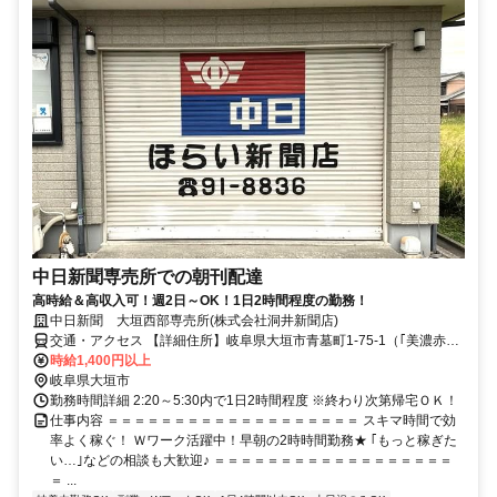
中日新聞専売所での朝刊配達
高時給＆高収入可！週2日～OK！1日2時間程度の勤務！
中日新聞 大垣西部専売所(株式会社洞井新聞店)
交通・アクセス 【詳細住所】岐阜県大垣市青墓町1-75-1（｢美濃赤坂
駅｣より車で5分※車通勤可）
時給1,400円以上
岐阜県大垣市
勤務時間詳細 2:20～5:30内で1日2時間程度 ※終わり次第帰宅ＯＫ！
仕事内容 ＝＝＝＝＝＝＝＝＝＝＝＝＝＝＝＝＝＝＝ スキマ時間で効
率よく稼ぐ！ Ｗワーク活躍中！早朝の2時時間勤務★ ｢もっと稼ぎた
い…｣などの相談も大歓迎♪ ＝＝＝＝＝＝＝＝＝＝＝＝＝＝＝＝＝＝
＝ ...