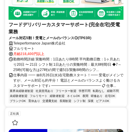
フードデリバリーカスタマーサポート(完全在宅)受電
業務
メール対応5割！受電とメールのバランス◎(TP03R)
Teleperformance Japan株式会社
フルリモート
月給218,400円以上
勤務時間詳細 実働時間：1日あたり8時間 平均勤務日数：1ヶ月あた
り20日 〜 21日 シフト制 1日あたりの実働時間：最大8時間/日 ◆7～
25時(可能な方は27時)の間で週5日/実働8時間のシフ...
仕事内容 ━━ 📅8月26日(水)在宅勤務スタート！━━ 受電がメインで
すが、メール対応も約半分！ 電話とメールのバランスよく働けるカ
スタマーサポートです♪ ━━━━━━━━━━━━━━ 📋 仕事...
業界未経験者歓迎
社員登用あり
フリーター歓迎
学歴不問
転勤なし
経験不問
未経験者歓迎
フルリモート
経験者歓迎
ネイルOK
夜間
研修あり
在宅OK
ブランクOK
育休あり
交通費支給
長期歓迎
シフト制
深夜
ピアスOK
正社員