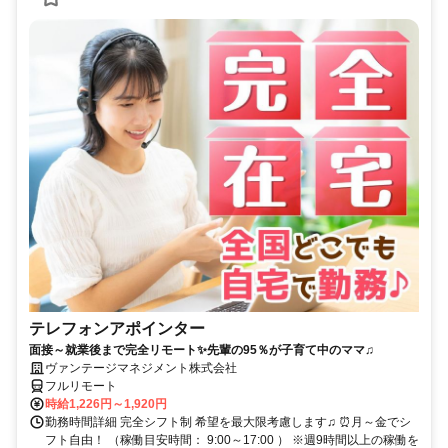
テレフォンアポインター
面接～就業後まで完全リモート✨先輩の95％が子育て中のママ♫
ヴァンテージマネジメント株式会社
フルリモート
時給1,226円～1,920円
勤務時間詳細 完全シフト制 希望を最大限考慮します♫ ⏰月～金でシ
フト自由！ （稼働目安時間： 9:00～17:00 ） ※週9時間以上の稼働を