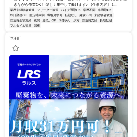
きながら作業OK！ 楽しく集中して働けます♪ 【仕事内容】 1...
業界未経験者歓迎
フリーター歓迎
バイク通勤OK
学歴不問
車通勤OK
即日勤務OK
固定時間制
職場見学可
転勤なし
経験不問
未経験者歓迎
交通費全額支給
夜間
週払いOK
研修あり
夕方
交通費支給
長期歓迎
フルタイム歓迎
深夜
正社員