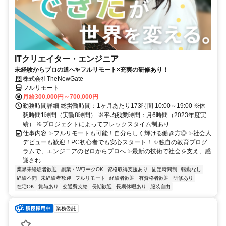
ITクリエイター・エンジニア
未経験からプロの道へ✨フルリモート×充実の研修あり！
株式会社TheNewGate
フルリモート
月給300,000円～700,000円
勤務時間詳細 総労働時間：1ヶ月あたり173時間 10:00～19:00 ※休
憩時間1時間（実働8時間） ※平均残業時間：月6時間（2023年度実
績） ※プロジェクトによってフレックスタイム制あり
仕事内容 ✨フルリモートも可能！自分らしく輝ける働き方◎ ✨社会人
デビューも歓迎！PC初心者でも安心スタート！ ✨独自の教育プログ
ラムで、エンジニアのゼロからプロへ ✨最新の技術で社会を支え、感
謝され...
業界未経験者歓迎
副業・WワークOK
資格取得支援あり
固定時間制
転勤なし
経験不問
未経験者歓迎
フルリモート
経験者歓迎
有資格者歓迎
研修あり
在宅OK
賞与あり
交通費支給
長期歓迎
長期休暇あり
服装自由
業務委託