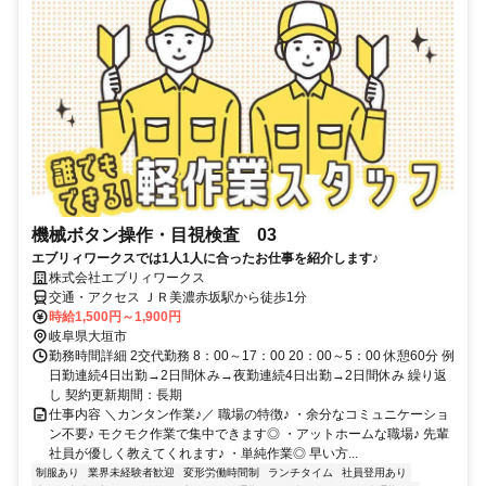
機械ボタン操作・目視検査 03
エブリィワークスでは1人1人に合ったお仕事を紹介します♪
株式会社エブリィワークス
交通・アクセス ＪＲ美濃赤坂駅から徒歩1分
時給1,500円～1,900円
岐阜県大垣市
勤務時間詳細 2交代勤務 8：00～17：00 20：00～5：00 休憩60分 例
日勤連続4日出勤→2日間休み→夜勤連続4日出勤→2日間休み 繰り返
し 契約更新期間：長期
仕事内容 ＼カンタン作業♪／ 職場の特徴♪ ・余分なコミュニケーショ
ン不要♪ モクモク作業で集中できます◎ ・アットホームな職場♪ 先輩
社員が優しく教えてくれます♪ ・単純作業◎ 早い方...
制服あり
業界未経験者歓迎
変形労働時間制
ランチタイム
社員登用あり