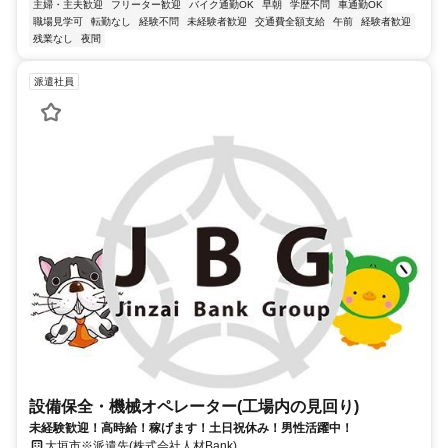
主婦・主夫歓迎
フリーター歓迎
バイク通勤OK
早朝
学歴不問
車通勤OK
職場見学可
転勤なし
経験不問
未経験者歓迎
交通費全額支給
午前
経験者歓迎
残業なし
夜間
派遣社員
設備保全・機械オペレーター(工場内の見回り)
未経験歓迎！高時給！稼げます！土日祝休み！男性活躍中！
大垣市※派遣先(株式会社人材Bank)