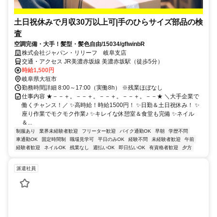
土日祝休みで月収30万以上可|手のひらサイズ部品の検
査
空調完備・大手！髪型・髪色自由/15034/gflwinbR
株式会社ジャパン・リリーフ 岐阜支店
交通・アクセス JR美濃赤坂線 美濃赤坂駅（徒歩5分）
時給1,500円
岐阜県大垣市
勤務時間詳細 8:00～17:00（実働8h） ※残業ほぼなし
仕事内容 ★－－＋。－－＋。－－＋。－－＋。－－★ ＼大手企業で
働くチャンス！／ ✨高時給！時給1500円！ ✨日勤＆土日祝休み！ ✨
座り作業でモクモク作業♪ ✨キレイな休憩室＆食堂も完備 ✨ネイル
＆...
制服あり
業界未経験者歓迎
フリーター歓迎
バイク通勤OK
早朝
学歴不問
車通勤OK
固定時間制
職場見学可
平日のみOK
経験不問
未経験者歓迎
午前
経験者歓迎
ネイルOK
残業なし
週払いOK
即日払いOK
有資格者歓迎
夕方
派遣社員