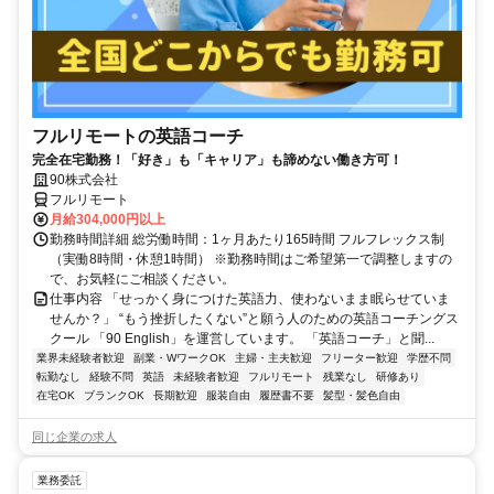
フルリモートの英語コーチ
完全在宅勤務！「好き」も「キャリア」も諦めない働き方可！
90株式会社
フルリモート
月給304,000円以上
勤務時間詳細 総労働時間：1ヶ月あたり165時間 フルフレックス制
（実働8時間・休憩1時間） ※勤務時間はご希望第一で調整しますの
で、お気軽にご相談ください。
仕事内容 「せっかく身につけた英語力、使わないまま眠らせていま
せんか？」 “もう挫折したくない”と願う人のための英語コーチングス
クール 「90 English」を運営しています。 「英語コーチ」と聞...
業界未経験者歓迎
副業・WワークOK
主婦・主夫歓迎
フリーター歓迎
学歴不問
転勤なし
経験不問
英語
未経験者歓迎
フルリモート
残業なし
研修あり
在宅OK
ブランクOK
長期歓迎
服装自由
履歴書不要
髪型・髪色自由
同じ企業の求人
業務委託