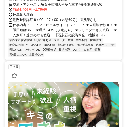
交通・アクセス 大垣女子短期大学から車で7分※車通勤OK
時給1,400円～1,750円
岐阜県大垣市
勤務時間詳細 8：00～17：00（休憩60分） ※残業なし
仕事内容 ＊･｡･＊＜アピールポイント＞＊･｡･＊ ★未経験者歓迎！ ★
即日勤務OK！ ★週払いOK（規定あり） ★フリーターさん歓迎！ ★
入寮可！遠方の方も歓迎！ 【石灰石の設備保全・機械オペレー...
業界未経験者歓迎
社員登用あり
フリーター歓迎
学歴不問
車通勤OK
固定時間制
平日のみOK
経験不問
未経験者歓迎
住宅手当あり
残業なし
夜間
週払いOK
ブランクOK
交通費支給
長期歓迎
フルタイム歓迎
深夜
週4日以上OK
土日祝休み
正社員