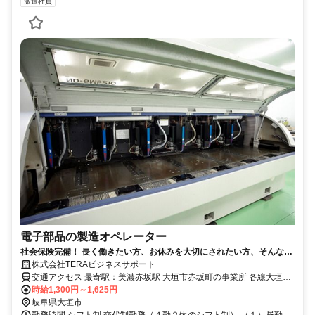
派遣社員
電子部品の製造オペレーター
社会保険完備！ 長く働きたい方、お休みを大切にされたい方、そんな方
にぴったりの派遣会社です♪
株式会社TERAビジネスサポート
交通アクセス 最寄駅：美濃赤坂駅 大垣市赤坂町の事業所 各線大垣駅
下車 車通勤が便利です
時給1,300円～1,625円
岐阜県大垣市