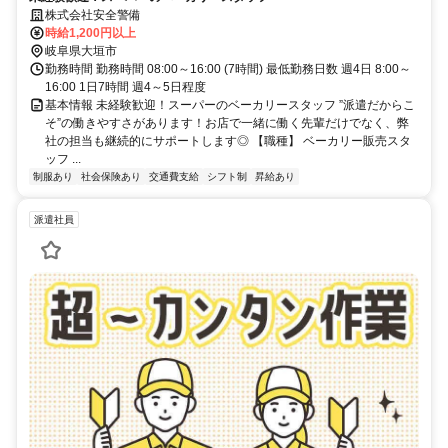
株式会社安全警備
時給1,200円以上
岐阜県大垣市
勤務時間 勤務時間 08:00～16:00 (7時間) 最低勤務日数 週4日 8:00～
16:00 1日7時間 週4～5日程度
基本情報 未経験歓迎！スーパーのベーカリースタッフ ”派遣だからこ
そ”の働きやすさがあります！お店で一緒に働く先輩だけでなく、弊
社の担当も継続的にサポートします◎ 【職種】 ベーカリー販売スタ
ッフ ...
制服あり
社会保険あり
交通費支給
シフト制
昇給あり
派遣社員