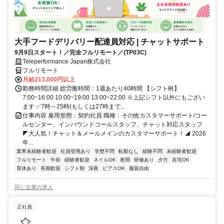
大手フードデリバリー配達員対応 | チャットサポート
9月9日スタート！／完全フルリモート／(TP03C)
Teleperformance Japan株式会社
フルリモート
月給213,000円以上
勤務時間詳細 総労働時間：1週あたり40時間 【シフト例】
7:00~16:00 10:00~19:00 13:00~22:00 ※上記シフト以外にもござい
ます ✅7時～25時(もしくは27時まで...
仕事内容 雇用形態：契約社員 職種：その他カスタマーサポート/コー
ルセンター、インバウンドコールスタッフ、チャット対応スタッフ
◤大人気！チャット＆メールメインのカスタマーサポート！◢ 2026
年...
業界未経験者歓迎
社員登用あり
学歴不問
転勤なし
経験不問
未経験者歓迎
フルリモート
午前
経験者歓迎
ネイルOK
夜間
研修あり
夕方
在宅OK
育休あり
長期歓迎
シフト制
深夜
ピアスOK
服装自由
同じ企業の求人
正社員