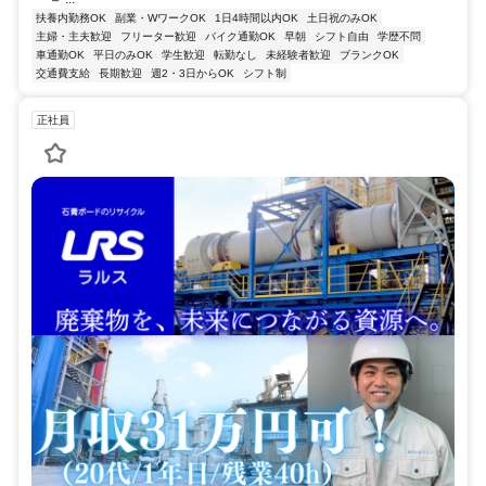
扶養内勤務OK
副業・WワークOK
1日4時間以内OK
土日祝のみOK
主婦・主夫歓迎
フリーター歓迎
バイク通勤OK
早朝
シフト自由
学歴不問
車通勤OK
平日のみOK
学生歓迎
転勤なし
未経験者歓迎
ブランクOK
交通費支給
長期歓迎
週2・3日からOK
シフト制
正社員