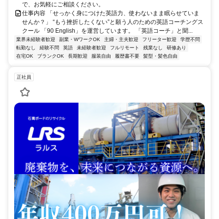
で、お気軽にご相談ください。
仕事内容 「せっかく身につけた英語力、使わないまま眠らせていま
せんか？」 “もう挫折したくない”と願う人のための英語コーチングス
クール 「90 English」を運営しています。 「英語コーチ」と聞...
業界未経験者歓迎
副業・WワークOK
主婦・主夫歓迎
フリーター歓迎
学歴不問
転勤なし
経験不問
英語
未経験者歓迎
フルリモート
残業なし
研修あり
在宅OK
ブランクOK
長期歓迎
服装自由
履歴書不要
髪型・髪色自由
正社員