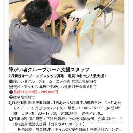
障がい者グループホーム支援スタッフ
7月新規オープニングスタッフ募集！定員10名の少人数支援！
障がい者グループホーム エメの家(株式会社aimer)
交通・アクセス 赤坂中学校から徒歩11分※車通勤可
月給218,000円～285,000円
岐阜県大垣市
勤務時間詳細 実働時間：1日あたり8時間 平均勤務日数：1ヶ月あた
り21日 ＜1ヶ月ごとのシフト制＞ 早番／7：00～16：00（休憩1時
間） 日勤／8：30～17：30（休憩1時間） 遅番／9：0...
仕事内容 雇用形態：正社員 職種：その他福祉/介護、介護福祉士、生
活相談員/生活支援員 【働きやすいポイント】 ￣￣￣￣￣￣￣￣￣￣
￣ ▶未経験・無資格OK！ネイルOK/髪型自由！ 中途入社のハンデ...