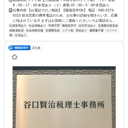
勤務時間 シフト制 交代制勤務（４勤２休のシフト制） （１）昼勤
8：00～17：00 休憩あり （２）夜勤 20：00～5：00 休憩あり
仕事内容 【お電話でのご相談】【職場見学OK】 電話：090-2573-
9315 担当営業の携帯電話のため、お仕事の詳細を聞きたい方、応募
に悩まれている方 まずはお気軽にご連絡ください♪ ※お電話出ら...
社員登用あり
社会保険あり
学歴不問
職場見学可
住宅手当あり
交通費全額支給
経験者歓迎
社会保険完備
交通費支給
シフト制
昇給あり
履歴書不要
リゾート
寮・社宅あり
正社員