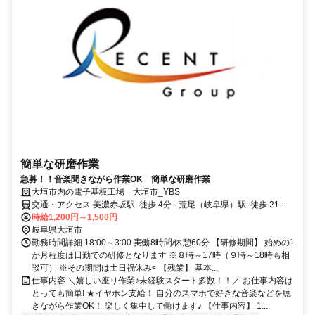
簡単な研磨作業
急募！！音楽聞きながら作業OK 簡単な研磨作業
大垣市内の電子基板工場 大垣市_YBS
交通・アクセス 美濃赤坂駅: 徒歩 4分 · 荒尾（岐阜県）駅: 徒歩 21分 ·
東赤坂駅: 徒歩 22分.
時給1,200円～1,500円
岐阜県大垣市
勤務時間詳細 18:00～3:00 実働8時間/休憩60分 【研修期間】 始めの1
か月程度は日勤での研修となります ※８時～17時（９時～18時も相
談可） ※その期間は土日祝休み< 【残業】 基本...
仕事内容 ＼嬉しい座り作業♪未経験スタート多数！！／ お仕事内容は
とっても簡単! ★イヤホン支給！ 自分のスマホで好きな音楽などを聴
きながら作業OK！ 楽しく集中して働けます♪ 【仕事内容】 1...