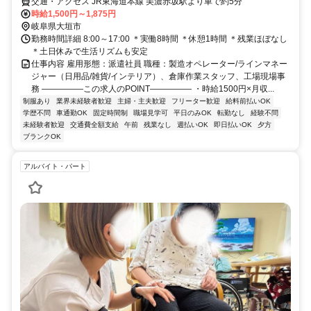
交通・アクセス JR東海道本線 美濃赤坂駅より車で約5分
時給1,500円～1,875円
岐阜県大垣市
勤務時間詳細 8:00～17:00 ＊実働8時間 ＊休憩1時間 ＊残業ほぼなし
＊土日休みで生活リズムも安定
仕事内容 雇用形態：派遣社員 職種：製造オペレーター/ラインマネー
ジャー（日用品/雑貨/インテリア）、倉庫作業スタッフ、工場現場事
務 ―――――この求人のPOINT――――― ・時給1500円×月収...
制服あり
業界未経験者歓迎
主婦・主夫歓迎
フリーター歓迎
給料前払いOK
学歴不問
車通勤OK
固定時間制
職場見学可
平日のみOK
転勤なし
経験不問
未経験者歓迎
交通費全額支給
午前
残業なし
週払いOK
即日払いOK
夕方
ブランクOK
アルバイト・パート