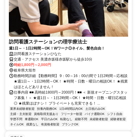
訪問看護ステーションの理学療法士
週1日～・1日2時間～OK！Wワーク◎ネイル、髪色自由！
訪問看護ステーションひなた
交通・アクセス 美濃赤坂様赤坂駅から徒歩10分
時給1,800円～2,000円
岐阜県大垣市
勤務時間詳細 【勤務時間】 9：00～16：00の間で 1日2時間～応相談
★週1日～・1日2時間～OK！ ★時間・日数・曜日の相談OK！ ★残業
はほとんどありません！
仕事内容 ■■ 高時給1800円～2000円！■■ ＜ 新規オープニングスタッ
フ募集！＞ ★週1日～・1日2時間～OK！ ★時間・日数・曜日応相談
◎ ★残業ほぼナシ！ プライベートも充実できる！ ...
業界未経験者歓迎
扶養内勤務OK
1日4時間以内OK
土日祝のみOK
主婦・主夫歓迎
資格取得支援あり
フリーター歓迎
バイク通勤OK
シフト自由
学歴不問
車通勤OK
平日のみOK
転勤なし
経験不問
未経験者歓迎
経験者歓迎
ネイルOK
残業なし
有資格者歓迎
ブランクOK