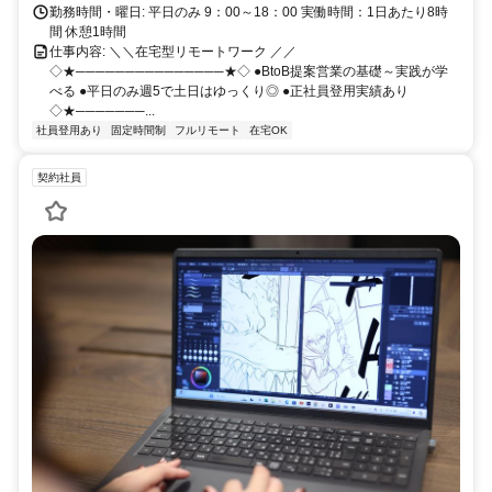
勤務時間・曜日: 平日のみ 9：00～18：00 実働時間：1日あたり8時
間 休憩1時間
仕事内容: ＼＼在宅型リモートワーク ／／
◇★───────────────★◇ ●BtoB提案営業の基礎～実践が学
べる ●平日のみ週5で土日はゆっくり◎ ●正社員登用実績あり
◇★───────...
社員登用あり
固定時間制
フルリモート
在宅OK
契約社員