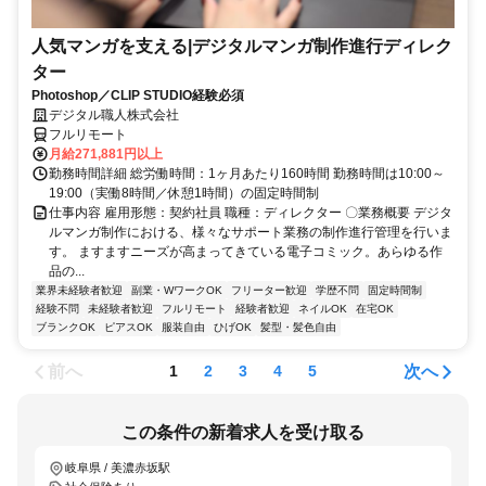
人気マンガを支える|デジタルマンガ制作進行ディレク
ター
Photoshop／CLIP STUDIO経験必須
デジタル職人株式会社
フルリモート
月給271,881円以上
勤務時間詳細 総労働時間：1ヶ月あたり160時間 勤務時間は10:00～
19:00（実働8時間／休憩1時間）の固定時間制
仕事内容 雇用形態：契約社員 職種：ディレクター 〇業務概要 デジタ
ルマンガ制作における、様々なサポート業務の制作進行管理を行いま
す。 ますますニーズが高まってきている電子コミック。あらゆる作
品の...
業界未経験者歓迎
副業・WワークOK
フリーター歓迎
学歴不問
固定時間制
経験不問
未経験者歓迎
フルリモート
経験者歓迎
ネイルOK
在宅OK
ブランクOK
ピアスOK
服装自由
ひげOK
髪型・髪色自由
前へ
次へ
1
2
3
4
5
この条件の新着求人を受け取る
岐阜県 / 美濃赤坂駅