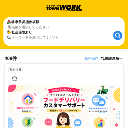
岐阜県
美濃赤坂駅
職種を選択してください
社会保険あり
キーワードを選択してください
408件
条件保存
関連度順
契約社員