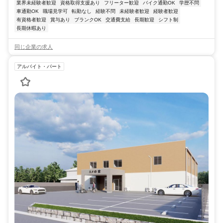
業界未経験者歓迎
資格取得支援あり
フリーター歓迎
バイク通勤OK
学歴不問
車通勤OK
職場見学可
転勤なし
経験不問
未経験者歓迎
経験者歓迎
有資格者歓迎
賞与あり
ブランクOK
交通費支給
長期歓迎
シフト制
長期休暇あり
同じ企業の求人
アルバイト・パート