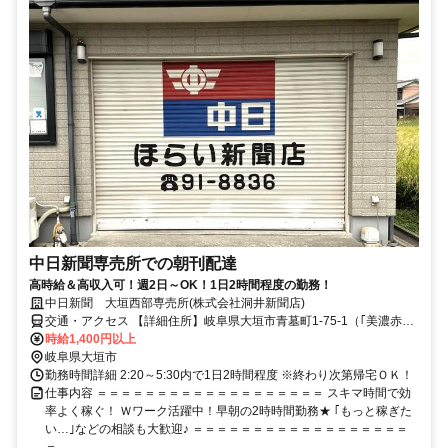
中日新聞専売所での朝刊配達
高時給＆高収入可！週2日～OK！1日2時間程度の勤務！
中日新聞 大垣西部専売所(株式会社洞井新聞店)
交通・アクセス 【詳細住所】岐阜県大垣市青墓町1-75-1（｢美濃赤坂
駅｣より車で5分※車通勤可）
時給1,400円以上
岐阜県大垣市
勤務時間詳細 2:20～5:30内で1日2時間程度 ※終わり次第帰宅ＯＫ！
仕事内容 ＝＝＝＝＝＝＝＝＝＝＝＝＝＝＝＝＝＝＝ スキマ時間で効
率よく稼ぐ！ Ｗワーク活躍中！早朝の2時時間勤務★ ｢もっと稼ぎた
い…｣などの相談も大歓迎♪ ＝＝＝＝＝＝＝＝＝＝＝＝＝＝＝＝＝＝
＝ ...