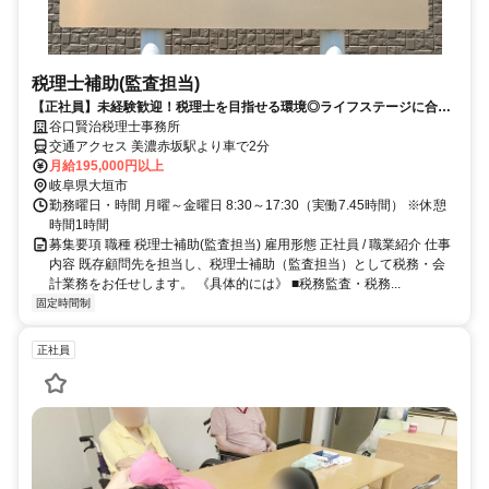
税理士補助(監査担当)
【正社員】未経験歓迎！税理士を目指せる環境◎ライフステージに合わ
せた働き方＆充実のサポート体制
谷口賢治税理士事務所
交通アクセス 美濃赤坂駅より車で2分
月給195,000円以上
岐阜県大垣市
勤務曜日・時間 月曜～金曜日 8:30～17:30（実働7.45時間） ※休憩
時間1時間
募集要項 職種 税理士補助(監査担当) 雇用形態 正社員 / 職業紹介 仕事
内容 既存顧問先を担当し、税理士補助（監査担当）として税務・会
計業務をお任せします。 《具体的には》 ■税務監査・税務...
固定時間制
正社員