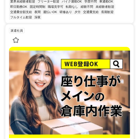
業界未経験者歓迎
フリーター歓迎
バイク通勤OK
学歴不問
車通勤OK
即日勤務OK
固定時間制
職場見学可
転勤なし
経験不問
未経験者歓迎
交通費全額支給
夜間
週払いOK
研修あり
夕方
交通費支給
長期歓迎
フルタイム歓迎
深夜
派遣社員