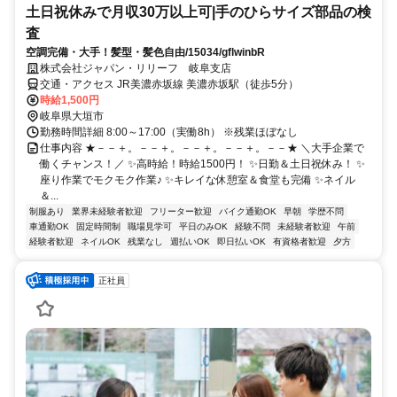
土日祝休みで月収30万以上可|手のひらサイズ部品の検
査
空調完備・大手！髪型・髪色自由/15034/gflwinbR
株式会社ジャパン・リリーフ 岐阜支店
交通・アクセス JR美濃赤坂線 美濃赤坂駅（徒歩5分）
時給1,500円
岐阜県大垣市
勤務時間詳細 8:00～17:00（実働8h） ※残業ほぼなし
仕事内容 ★－－＋。－－＋。－－＋。－－＋。－－★ ＼大手企業で
働くチャンス！／ ✨高時給！時給1500円！ ✨日勤＆土日祝休み！ ✨
座り作業でモクモク作業♪ ✨キレイな休憩室＆食堂も完備 ✨ネイル
＆...
制服あり
業界未経験者歓迎
フリーター歓迎
バイク通勤OK
早朝
学歴不問
車通勤OK
固定時間制
職場見学可
平日のみOK
経験不問
未経験者歓迎
午前
経験者歓迎
ネイルOK
残業なし
週払いOK
即日払いOK
有資格者歓迎
夕方
正社員