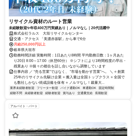
リサイクル資材のルート営業
未経験歓迎✨年収400万円実績あり｜ノルマなし｜20代活躍中
株式会社ラルス 大垣リサイクルセンター
交通・アクセス 「美濃赤坂駅」から車で6分
月給250,000円以上
岐阜県大垣市
勤務時間詳細 実働時間：1日あたり8時間 平均勤務日数：1ヶ月あた
り20日 8:00～17:00（休憩60分） ※シフトにより1時間程度の早出・
残業あり ※個々の都合を話し合いながら調整しています
仕事内容 ／ “売る営業”ではなく、 “市場を動かす営業”へ。 ＼ ⭐ 創業
25年のリサイクル先駆け企業 ⭐ 搬入量は全国トップクラス ⭐ 全国で
も数社しかない焼成設備を保有 ⭐ ノルマなし！裁量大...
業界未経験者歓迎
フリーター歓迎
バイク通勤OK
車通勤OK
固定時間制
経験不問
未経験者歓迎
経験者歓迎
賞与あり
交通費支給
長期歓迎
アルバイト・パート