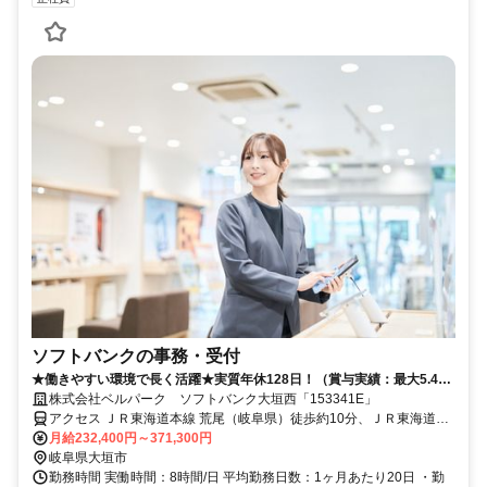
ソフトバンクの事務・受付
★働きやすい環境で長く活躍★実質年休128日！（賞与実績：最大5.4か
月分）
株式会社ベルパーク ソフトバンク大垣西「153341E」
アクセス ＪＲ東海道本線 荒尾（岐阜県）徒歩約10分、ＪＲ東海道本
線 美濃赤坂徒歩約18分、養老鉄道 北大垣徒歩約19分
月給232,400円～371,300円
岐阜県大垣市
勤務時間 実働時間：8時間/日 平均勤務日数：1ヶ月あたり20日 ・勤