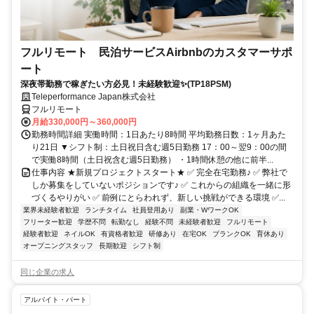
フルリモート 民泊サービスAirbnbのカスタマーサポ
ート
深夜帯勤務で稼ぎたい方必見！未経験歓迎✨(TP18PSM)
Teleperformance Japan株式会社
フルリモート
月給330,000円～360,000円
勤務時間詳細 実働時間：1日あたり8時間 平均勤務日数：1ヶ月あた
り21日 ▼シフト制：土日祝日含む週5日勤務 17：00～翌9：00の間
で実働8時間（土日祝含む週5日勤務） ・1時間休憩の他に前半...
仕事内容 ★新規プロジェクトスタート★ ✅ 完全在宅勤務♪ ✅ 弊社で
しか募集をしていないポジションです♪ ✅ これからの組織を一緒に形
づくるやりがい ✅ 前例にとらわれず、新しい挑戦ができる環境 ✅...
業界未経験者歓迎
ランチタイム
社員登用あり
副業・WワークOK
フリーター歓迎
学歴不問
転勤なし
経験不問
未経験者歓迎
フルリモート
経験者歓迎
ネイルOK
有資格者歓迎
研修あり
在宅OK
ブランクOK
育休あり
オープニングスタッフ
長期歓迎
シフト制
同じ企業の求人
アルバイト・パート