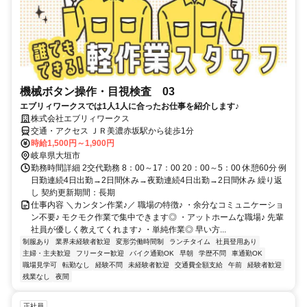
機械ボタン操作・目視検査 03
エブリィワークスでは1人1人に合ったお仕事を紹介します♪
株式会社エブリィワークス
交通・アクセス ＪＲ美濃赤坂駅から徒歩1分
時給1,500円～1,900円
岐阜県大垣市
勤務時間詳細 2交代勤務 8：00～17：00 20：00～5：00 休憩60分 例
日勤連続4日出勤→2日間休み→夜勤連続4日出勤→2日間休み 繰り返
し 契約更新期間：長期
仕事内容 ＼カンタン作業♪／ 職場の特徴♪ ・余分なコミュニケーショ
ン不要♪ モクモク作業で集中できます◎ ・アットホームな職場♪ 先輩
社員が優しく教えてくれます♪ ・単純作業◎ 早い方...
制服あり
業界未経験者歓迎
変形労働時間制
ランチタイム
社員登用あり
主婦・主夫歓迎
フリーター歓迎
バイク通勤OK
早朝
学歴不問
車通勤OK
職場見学可
転勤なし
経験不問
未経験者歓迎
交通費全額支給
午前
経験者歓迎
残業なし
夜間
正社員