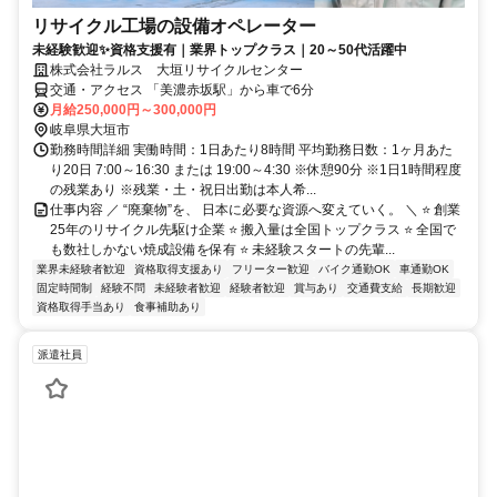
リサイクル工場の設備オペレーター
未経験歓迎✨資格支援有｜業界トップクラス｜20～50代活躍中
株式会社ラルス 大垣リサイクルセンター
交通・アクセス 「美濃赤坂駅」から車で6分
月給250,000円～300,000円
岐阜県大垣市
勤務時間詳細 実働時間：1日あたり8時間 平均勤務日数：1ヶ月あた
り20日 7:00～16:30 または 19:00～4:30 ※休憩90分 ※1日1時間程度
の残業あり ※残業・土・祝日出勤は本人希...
仕事内容 ／ “廃棄物”を、 日本に必要な資源へ変えていく。 ＼ ⭐ 創業
25年のリサイクル先駆け企業 ⭐ 搬入量は全国トップクラス ⭐ 全国で
も数社しかない焼成設備を保有 ⭐ 未経験スタートの先輩...
業界未経験者歓迎
資格取得支援あり
フリーター歓迎
バイク通勤OK
車通勤OK
固定時間制
経験不問
未経験者歓迎
経験者歓迎
賞与あり
交通費支給
長期歓迎
資格取得手当あり
食事補助あり
派遣社員