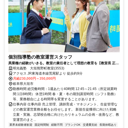
個別指導塾の教室運営スタッフ
異業種の経験がいきる。教室の責任者として理想の教育を【教室長 正社
員求人／明光義塾】
明光義塾 大垣熊野町教室(3553)
アクセス JR東海道本線荒尾駅より 徒歩約9分
月給230,000円～350,000円
岐阜県大垣市
勤務時間 総労働時間：1週あたり40時間 12:45～21:45（所定就業時
間:1日8時間） 休憩1時間 春・夏・冬の期別講習時間（シフト勤務）
等、業務都合による時間帯を変更することがあります。
仕事内容 仕事内容 売上管理、講師育成・マネジメント、生徒管理な
どの教室運営業務全般をお任せします。 新規生徒獲得に向けた戦略
立案・実施、志望校合格に向けたカリキュラムの企画・改善など、教
室運営のまと...
業界未経験者歓迎
固定時間制
経験不問
ブランクOK
交通費支給
長期休暇あり