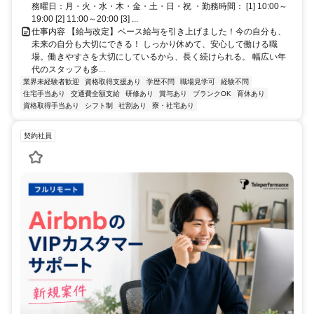
務曜日：月・火・水・木・金・土・日・祝 ・勤務時間： [1] 10:00～
19:00 [2] 11:00～20:00 [3] ...
仕事内容 【給与改定】ベース給与を引き上げました！今の自分も、
未来の自分も大切にできる！ しっかり休めて、安心して働ける職
場。働きやすさを大切にしているから、長く続けられる。 幅広い年
代のスタッフも多...
業界未経験者歓迎
資格取得支援あり
学歴不問
職場見学可
経験不問
住宅手当あり
交通費全額支給
研修あり
賞与あり
ブランクOK
育休あり
資格取得手当あり
シフト制
社割あり
寮・社宅あり
契約社員