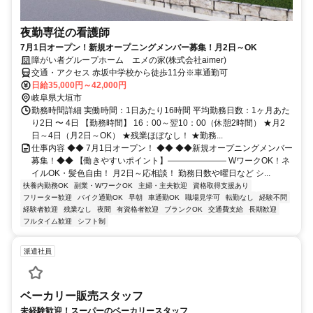
夜勤専従の看護師
7月1日オープン！新規オープニングメンバー募集！月2日～OK
障がい者グループホーム エメの家(株式会社aimer)
交通・アクセス 赤坂中学校から徒歩11分※車通勤可
日給35,000円～42,000円
岐阜県大垣市
勤務時間詳細 実働時間：1日あたり16時間 平均勤務日数：1ヶ月あた
り2日 〜 4日 【勤務時間】 16：00～翌10：00（休憩2時間） ★月2
日～4日（月2日～OK） ★残業ほぼなし！ ★勤務...
仕事内容 ◆◆ 7月1日オープン！ ◆◆ ◆◆新規オープニングメンバー
募集！◆◆ 【働きやすいポイント】――――――― WワークOK！ネ
イルOK・髪色自由！ 月2日～応相談！ 勤務日数や曜日など シ...
扶養内勤務OK
副業・WワークOK
主婦・主夫歓迎
資格取得支援あり
フリーター歓迎
バイク通勤OK
早朝
車通勤OK
職場見学可
転勤なし
経験不問
経験者歓迎
残業なし
夜間
有資格者歓迎
ブランクOK
交通費支給
長期歓迎
フルタイム歓迎
シフト制
派遣社員
ベーカリー販売スタッフ
未経験歓迎！スーパーのベーカリースタッフ