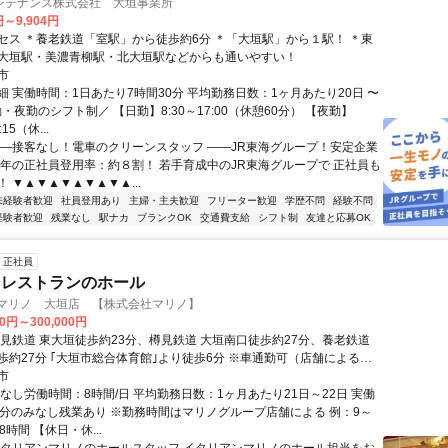
ンテナンス株式会社 大垣事業所
円～9,904円
セス ＊養老鉄道「室駅」から徒歩約6分 ＊「大垣駅」から１駅！ ＊東
大垣駅・美濃青柳駅・北大垣駅などからも通いやすい！
市
細 実働時間：1日あたり7時間30分 平均勤務日数：1ヶ月あたり20日 〜
勤・夜勤のシフト制／ 【日勤】8:30～17:00（休憩60分） 【夜勤】
15（休...
――接客なし！電車のクリーンスタッフ ――JR東海グループ！安定企業
毎年の正社員登用率：約８割！ 若手育成中のJR東海グループで 正社員も
 ▼▲▼▲▼▲▼▲▼▲...
未経験者歓迎
社員登用あり
主婦・主夫歓迎
フリーター歓迎
学歴不問
経験不問
経験者歓迎
残業なし
駅ナカ
ブランクOK
交通費支給
シフト制
友達と応募OK
正社員
ンレストランのホール
 マリノ 大垣店 【株式会社マリノ】
00円～300,000円
樽見鉄道 東大垣徒歩約23分、樽見鉄道 大垣南口徒歩約27分、養老鉄道
歩約27分 ｢大垣市総合体育館｣より徒歩6分 ※車通勤可（店舗による）
防止措置】敷地内禁煙 （喫煙所/勤務地により異なる）
市
なし労働時間：8時間/日 平均勤務日数：1ヶ月あたり21日～22日 実働
日2h分のみなし残業あり ※勤務時間はマリノグループ店舗による 例：9～
8時間 【休日・休...