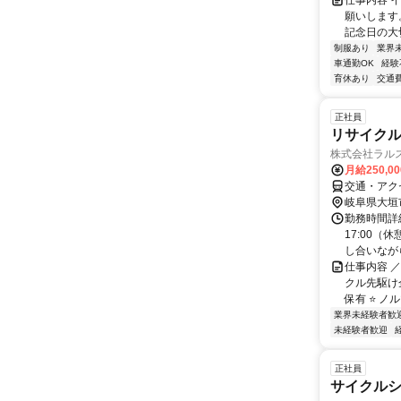
仕事内容 
願いします
記念日の大
制服あり
業界
車通勤OK
経験
育休あり
交通
正社員
リサイク
株式会社ラル
月給250,0
交通・アク
岐阜県大垣
勤務時間詳細
17:00
し合いなが
仕事内容 ／
クル先駆け
保有 ⭐ ノ
業界未経験者歓
未経験者歓迎
正社員
サイクル