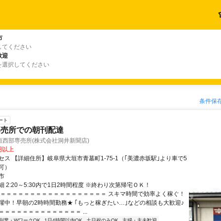
市
してください
歓迎
を選択してください
条件保
ート
専売所での朝刊配達
垣西部専売所(株式会社洞井新聞店)
0円以上
セス 【詳細住所】岐阜県大垣市青墓町1-75-1（｢美濃赤坂駅｣より車で5
可）
市
 2:20～5:30内で1日2時間程度 ※終わり次第帰宅ＯＫ！
＝＝＝＝＝＝＝＝＝＝＝＝＝＝＝＝＝＝＝ スキマ時間で効率よく稼ぐ！
躍中！早朝の2時時間勤務★ ｢もっと稼ぎたい…｣などの相談も大歓迎♪
＝＝＝＝＝＝＝＝＝＝＝＝＝ ...
副業・WワークOK
1日4時間以内OK
土日祝のみOK
主婦・主夫歓迎