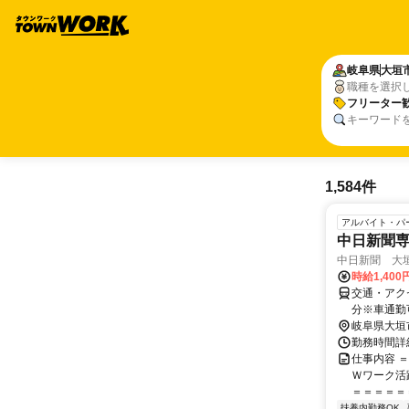
岐阜県
大垣
職種を選択
フリーター
キーワード
1,584件
アルバイト・パ
中日新聞
中日新聞 大
時給1,40
交通・アク
分※車通勤
岐阜県大垣
勤務時間詳細
仕事内容 
Ｗワーク活
＝＝＝＝＝＝
扶養内勤務OK