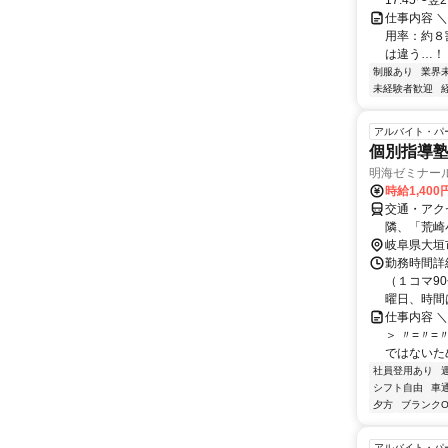
17:45〜翌2:
仕事内容 
用率：約８
は違う…！ 
制服あり
業界
未経験者歓迎
アルバイト・パ
個別指導
明海ゼミナール
時給1,40
交通・アク
隣、「荒崎
岐阜県大垣
勤務時間詳細 
（１コマ90
曜日、時間は
仕事内容 ＼
＞ 〃=〃=
ではないため
社員登用あり
シフト自由
車
夕方
ブランクO
アルバイト・パ