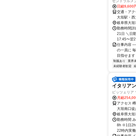
セントラルメ
日給9,600
交通・アク
大垣駅・西
岐阜県大垣
勤務時間詳
21日 ＼日
17:45〜翌2:
仕事内容 
の一員に 
目指せます！
制服あり
業界
未経験者歓迎
イタリア
ピッツェリア
月給254,0
アクセス 
大垣南口徒
【受動喫煙
岐阜県大垣
勤務時間 み
8h ※1
22時内実働