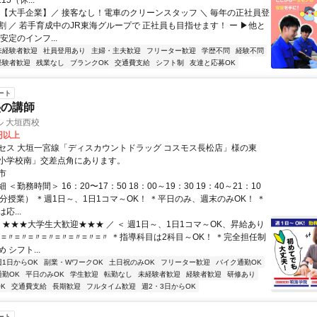
15（休...
＼【大手企業】／ 接客なし！電車のクリーンスタッフ ＼ 毎年の正社員登
割 ／ 若手育成中のJR東海グループで 正社員も目指せます！ ー ▶他と
安定のインフ...
未経験者歓迎
社員登用あり
主婦・主夫歓迎
フリーター歓迎
学歴不問
経験不問
経験者歓迎
残業なし
ブランクOK
交通費支給
シフト制
友達と応募OK
ート
塾の講師
 大垣西校
0円以上
セス 大垣一宮線「ディスカウントドラッグ コスモス長松店」様の東
小学校南」交差点角にあります。
市
＜勤務時間＞ 16：20〜17：50 18：00～19：30 19：40～21：10
分授業） ＊週1日～、1日1コマ～OK！ ＊平日のみ、週末のみOK！ ＊
応...
 ★★★大学生大歓迎★★★ ／ ＜ 週1日～、1日1コマ～OK、昇給あり
〃=〃=〃=〃=〃=〃=〃=〃=〃 ＊指導科目は2科目～OK！ ＊完全担任制
 シフト...
週1日からOK
副業・WワークOK
土日祝のみOK
フリーター歓迎
バイク通勤OK
通勤OK
平日のみOK
学生歓迎
転勤なし
未経験者歓迎
経験者歓迎
研修あり
K
交通費支給
長期歓迎
フルタイム歓迎
週2・3日からOK
ート