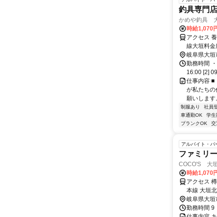
釣具専門店
かめや釣具 
時給1,070
アクセス 
線大垣料金
岐阜県大垣
勤務時間 ・
16:00 [2] 0
仕事内容 
が私たちの
願いします
制服あり
社員
車通勤OK
学生
ブランクOK
交
アルバイト・パ
ファミリ
COCO'S 大
時給1,070
アクセス 
本線 大垣北
岐阜県大垣
勤務時間 9
仕事内容 