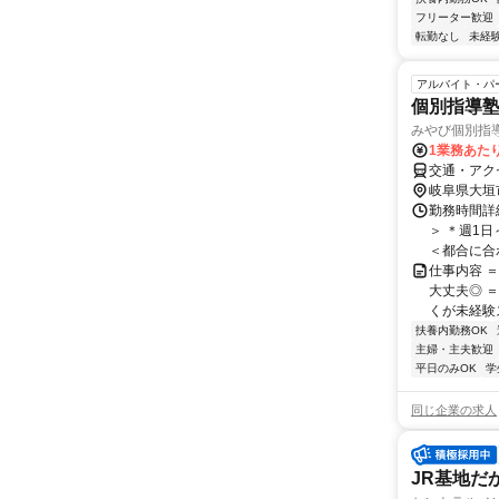
フリーター歓迎
転勤なし
未経
アルバイト・パ
個別指導塾
みやび個別指
1業務あたり 
交通・アク
岐阜県大垣
勤務時間詳細
＞ ＊週1
＜都合に合わ
仕事内容 
大丈夫◎ 
くが未経験
扶養内勤務OK
主婦・主夫歓迎
平日のみOK
学
同じ企業の求人
JR基地だ