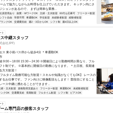
チームで協力しながらお料理を仕上げていただきます。 キッチン内にさ
ジションがあるので、 まずは簡単な業務...
社員登用あり
副業・WワークOK
主婦・主夫歓迎
60代も応募可
フリーター歓迎
シフト自由
学歴不問
車通勤OK
学生歓迎
未経験者歓迎
経験者歓迎
ブランクOK
交通費支給
週2・3日からOK
シフト制
週4日以上OK
ート
ース中継スタッフ
会社JPF)
円
セス 東小前バス停から徒歩4分 ＊車通勤OK
市
 9:00～18:00 15:30～24:30 ※開催日により勤務時間が異なり、フル
フト制です。 ※基本的に開催日の勤務になります。 ＊土日祝、長期連
る方大歓迎！
【フルタイム勤務可能な方歓迎！スキルや知識がなくてもOK】 レースの
するお仕事です。 ファン向けに映像配信もします！ 普段目にすること
レース中継に携わることができます...
主婦・主夫歓迎
資格取得支援あり
フリーター歓迎
車通勤OK
未経験者歓迎
ランクOK
交通費支給
長期歓迎
フルタイム歓迎
シフト制
ピアスOK
ート
ゲーム専門店の接客スタッフ