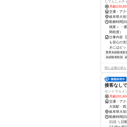
じてんしゃチ
月給230,0
交通・アク
岐阜県大垣
勤務時間詳細
残業＞ ・通
間程度）
仕事内容 
も安心の充
きにはピッタ
業界未経験者歓
未経験者歓迎
同じ企業の求人
接客なしで
セントラルメ
月給201,6
交通・アク
大垣駅・西
岐阜県大垣
勤務時間詳
21日 ＼日