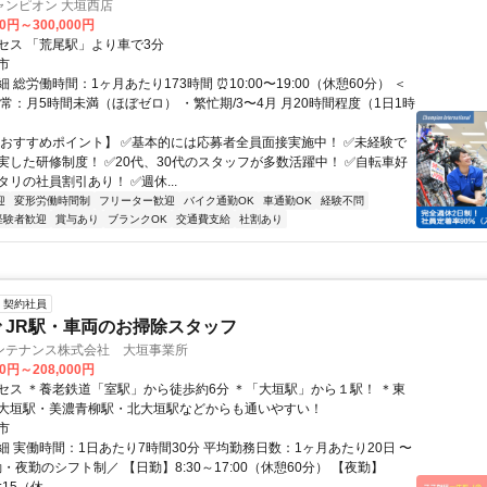
ャンピオン 大垣西店
00円～300,000円
セス 「荒尾駅」より車で3分
市
 総労働時間：1ヶ月あたり173時間 ⏰10:00〜19:00（休憩60分） ＜
常：月5時間未満（ほぼゼロ） ・繁忙期/3〜4月 月20時間程度（1日1時
【おすすめポイント】 ✅基本的には応募者全員面接実施中！ ✅未経験で
実した研修制度！ ✅20代、30代のスタッフが多数活躍中！ ✅自転車好
リの社員割引あり！ ✅週休...
迎
変形労働時間制
フリーター歓迎
バイク通勤OK
車通勤OK
経験不問
経験者歓迎
賞与あり
ブランクOK
交通費支給
社割あり
契約社員
 JR駅・車両のお掃除スタッフ
ンテナンス株式会社 大垣事業所
00円～208,000円
セス ＊養老鉄道「室駅」から徒歩約6分 ＊「大垣駅」から１駅！ ＊東
大垣駅・美濃青柳駅・北大垣駅などからも通いやすい！
市
細 実働時間：1日あたり7時間30分 平均勤務日数：1ヶ月あたり20日 〜
勤・夜勤のシフト制／ 【日勤】8:30～17:00（休憩60分） 【夜勤】