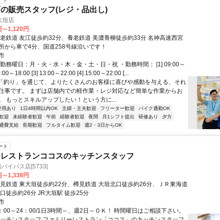
の販売スタッフ(レジ・品出し)
大垣店
円～1,120円
養老鉄道 友江徒歩約32分、養老鉄道 美濃青柳徒歩約33分 名神高速西宮
所から車で4分、国道258号線沿いです！
市
勤務曜日：月・火・水・木・金・土・日・祝 ・勤務時間： [1] 09:00～
9:00～18:00 [3] 13:00～22:00 [4] 15:00～22:00 [...
■「釣り」を通じて、よりたくさんのお客様に喜びや感動を与える、それ
仕事です。 まずは店舗内での軽作業・レジ対応など簡単な作業からお
。 もっとスキルアップしたい！という方に...
登用あり
1日4時間以内OK
主婦・主夫歓迎
フリーター歓迎
バイク通勤OK
歓迎
未経験者歓迎
午前
経験者歓迎
夜間
月1シフト提出
研修あり
夕方
通費支給
長期歓迎
フルタイム歓迎
週2・3日からOK
ート
ーレストランココスのキッチンスタッフ
垣バイパス店[5733]
円～1,338円
樽見鉄道 東大垣徒歩約22分、樽見鉄道 大垣北口徒歩約26分、ＪＲ東海道
口徒歩約26分 JR大垣駅 徒歩25分
市
：00～24：00/1日3時間～、週2日～ＯＫ！ 時間曜日はご相談下さい。
キッチンスタッフ ファミリーレストラン「ココス」のキッチンスタッフ