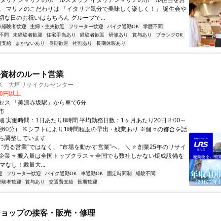
イタリアンマリノのホールスタッフ イタリアンマリノのホール担当をお
。 マリノのこだわりは 「イタリア気分で美味しく楽しく！」 誕生会や
切な日のお祝いはもちろん グループで...
未経験者歓迎
主婦・主夫歓迎
フリーター歓迎
バイク通勤OK
学歴不問
不問
未経験者歓迎
住宅手当あり
経験者歓迎
研修あり
賞与あり
ブランクOK
費支給
まかないあり
長期歓迎
社割あり
長期休暇あり
ル資材のルート営業
ス 大垣リサイクルセンター
00円以上
セス 「美濃赤坂駅」から車で6分
市
 実働時間：1日あたり8時間 平均勤務日数：1ヶ月あたり20日 8:00～
（休憩60分） ※シフトにより1時間程度の早出・残業あり ※個々の都合を話
ら調整しています
 “売る営業”ではなく、 “市場を動かす営業”へ。 ＼ ⭐ 創業25年のリサイ
企業 ⭐ 搬入量は全国トップクラス ⭐ 全国でも数社しかない焼成設備を
ルマなし！裁量大...
迎
フリーター歓迎
バイク通勤OK
車通勤OK
固定時間制
経験不問
経験者歓迎
賞与あり
交通費支給
長期歓迎
ショップの接客・販売・修理