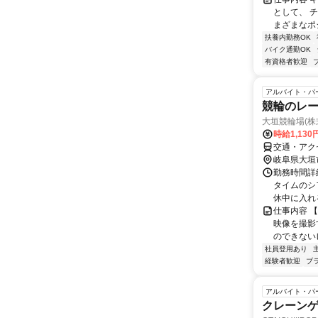
として、 
まざまなポ
扶養内勤務OK
バイク通勤OK
有資格者歓迎
アルバイト・パ
競輪のレ
大垣競輪場(株式
時給1,130
交通・アク
岐阜県大垣
勤務時間詳細
タイムのシ
休中に入れ
仕事内容 
映像を撮影
のできない
社員登用あり
経験者歓迎
ブ
アルバイト・パ
クレーン