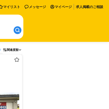
マイリスト
メッセージ
マイページ
求人掲載のご相談
存
関連度順