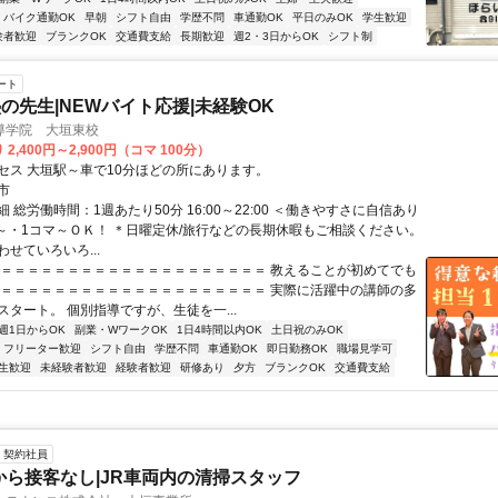
バイク通勤OK
早朝
シフト自由
学歴不問
車通勤OK
平日のみOK
学生歓迎
験者歓迎
ブランクOK
交通費支給
長期歓迎
週2・3日からOK
シフト制
ート
の先生|NEWバイト応援|未経験OK
導学院 大垣東校
2,400円～2,900円（コマ 100分）
セス 大垣駅～車で10分ほどの所にあります。
市
 総労働時間：1週あたり50分 16:00～22:00 ＜働きやすさに自信あり
日～・1コマ～ＯＫ！ ＊日曜定休/旅行などの長期休暇もご相談ください。
せていろいろ...
＝＝＝＝＝＝＝＝＝＝＝＝＝＝＝＝＝＝＝＝＝ 教えることが初めてでも
＝＝＝＝＝＝＝＝＝＝＝＝＝＝＝＝＝＝＝＝＝ 実際に活躍中の講師の多
スタート。 個別指導ですが、生徒を一...
週1日からOK
副業・WワークOK
1日4時間以内OK
土日祝のみOK
フリーター歓迎
シフト自由
学歴不問
車通勤OK
即日勤務OK
職場見学可
生歓迎
未経験者歓迎
経験者歓迎
研修あり
夕方
ブランクOK
交通費支給
契約社員
から接客なし|JR車両内の清掃スタッフ