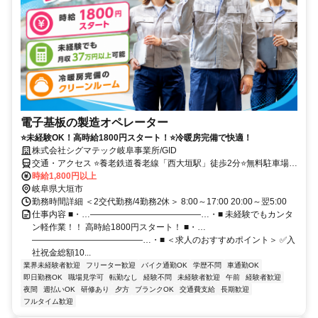
電子基板の製造オペレーター
⭐未経験OK！高時給1800円スタート！⭐冷暖房完備で快適！
株式会社シグマテック岐阜事業所/GID
交通・アクセス ⭐養老鉄道養老線「西大垣駅」徒歩2分⭐無料駐車場完
備
時給1,800円以上
岐阜県大垣市
勤務時間詳細 ＜2交代勤務/4勤務2休＞ 8:00～17:00 20:00～翌5:00
仕事内容 ■・…―――――――――――――…・■ 未経験でもカンタ
ン軽作業！！ 高時給1800円スタート！ ■・…
―――――――――――――…・■ ＜求人のおすすめポイント＞ ✅入
社祝金総額10...
業界未経験者歓迎
フリーター歓迎
バイク通勤OK
学歴不問
車通勤OK
即日勤務OK
職場見学可
転勤なし
経験不問
未経験者歓迎
午前
経験者歓迎
夜間
週払いOK
研修あり
夕方
ブランクOK
交通費支給
長期歓迎
フルタイム歓迎