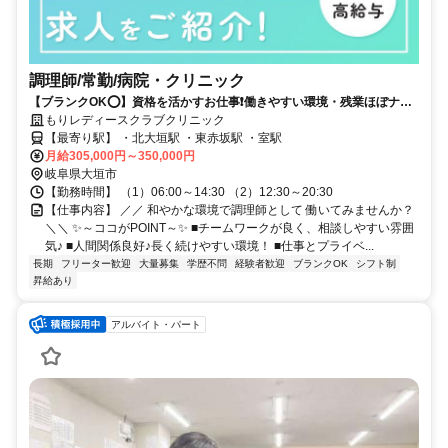
調理師/常勤/病院・クリニック
【ブランクOK⭕️】資格を活かすお仕事❗️働きやすい環境・残業ほぼナシ
✨
もりレディースクラブクリニック
【最寄り駅】 ・北大垣駅 ・東赤坂駅 ・室駅
月給305,000円～350,000円
岐阜県大垣市
【勤務時間】 （1）06:00～14:30 （2）12:30～20:30
【仕事内容】 ／／ 和やかな環境で調理師として 働いてみませんか？
＼＼ ✨～ココがPOINT～✨ ■チームワークが良く、相談しやすい雰囲
気♪ ■人間関係良好♪長く続けやすい環境！ ■仕事とプライベ...
長期
フリーター歓迎
大量募集
学歴不問
経験者歓迎
ブランクOK
シフト制
昇給あり
アルバイト・パート