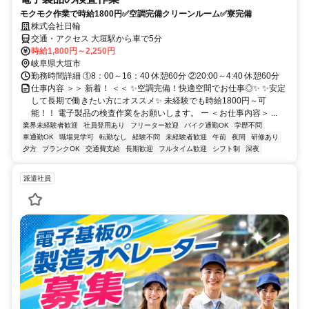
モクモク作業で時給1800円✅空調完備クリーンルーム✅寮完備
株式会社日輪
交通・アクセス 大垣駅から車で5分
時給1,800円～2,250円
岐阜県大垣市
勤務時間詳細 ①8：00～16：40 休憩60分 ②20:00～4:40 休憩60分
仕事内容 ＞＞ 新着！ ＜＜ ✨空調完備！快適空間でお仕事◎✨ ✨安定
して長期で働きたい方にオススメ✨ 未経験でも時給1800円～可
能！！ 電子製品の検査作業をお願いします。 ー ＜お仕事内容＞ ...
業界未経験者歓迎
社員登用あり
フリーター歓迎
バイク通勤OK
学歴不問
車通勤OK
職場見学可
転勤なし
経験不問
未経験者歓迎
午前
夜間
研修あり
夕方
ブランクOK
交通費支給
長期歓迎
フルタイム歓迎
シフト制
深夜
派遣社員