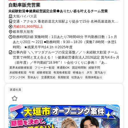
自動車販売営業
未経験歓迎◆健康経営認定企業◆ありたい姿を叶えるチーム営業
大垣バイパス店
交通・アクセス 養老鉄道北大垣駅より徒歩で15分 名神高速道路大垣
ICより車で15分
月給191,900円以上
岐阜県大垣市
勤務時間詳細 実働時間：1日あたり7時間48分 平均勤務日数：1ヶ月
あたり20日 〜 22日 ■勤務時間：9:30～18:20（実働7.8時間・休憩1
時間） ★残業月平均14.1h ※2025年度
仕事内容 ＼＼マツダグループの安定基盤／／ ✨未経験大歓迎 チーム
営業で仲間と支え合える！ ✨健康経営優良法人2026認定 賞与4.6ヶ月
（前年度）／平均勤続”18.9年”！ ✨会社づくりに参画！『あ...
業界未経験者歓迎
フリーター歓迎
車通勤OK
固定時間制
経験不問
未経験者歓迎
午前
経験者歓迎
有資格者歓迎
研修あり
夕方
賞与あり
ブランクOK
育休あり
交通費支給
長期歓迎
社割あり
長期休暇あり
派遣社員