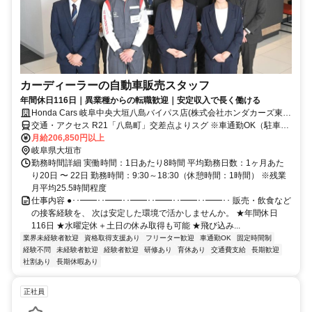
カーディーラーの自動車販売スタッフ
年間休日116日｜異業種からの転職歓迎｜安定収入で長く働ける
Honda Cars 岐阜中央大垣八島バイパス店(株式会社ホンダカーズ東
海)
交通・アクセス R21「八島町」交差点よりスグ ※車通勤OK（駐車場
完備）
月給206,850円以上
岐阜県大垣市
勤務時間詳細 実働時間：1日あたり8時間 平均勤務日数：1ヶ月あた
り20日 〜 22日 勤務時間：9:30～18:30（休憩時間：1時間） ※残業
月平均25.5時間程度
仕事内容 ●･･━━･･━━･･━━･･━━･･━━･･━━･･ 販売・飲食など
の接客経験を、 次は安定した環境で活かしませんか。 ★年間休日
116日 ★水曜定休＋土日の休み取得も可能 ★飛び込み...
業界未経験者歓迎
資格取得支援あり
フリーター歓迎
車通勤OK
固定時間制
経験不問
未経験者歓迎
経験者歓迎
研修あり
育休あり
交通費支給
長期歓迎
社割あり
長期休暇あり
正社員