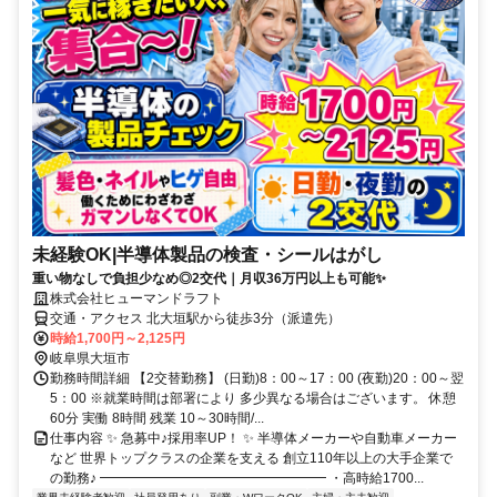
未経験OK|半導体製品の検査・シールはがし
重い物なしで負担少なめ◎2交代｜月収36万円以上も可能✨
株式会社ヒューマンドラフト
交通・アクセス 北大垣駅から徒歩3分（派遣先）
時給1,700円～2,125円
岐阜県大垣市
勤務時間詳細 【2交替勤務】 (日勤)8：00～17：00 (夜勤)20：00～翌
5：00 ※就業時間は部署により 多少異なる場合はございます。 休憩
60分 実働 8時間 残業 10～30時間/...
仕事内容 ✨ 急募中♪採用率UP！ ✨ 半導体メーカーや自動車メーカー
など 世界トップクラスの企業を支える 創立110年以上の大手企業で
の勤務♪ ━━━━━━━━━━━━━━━━━ ・高時給1700...