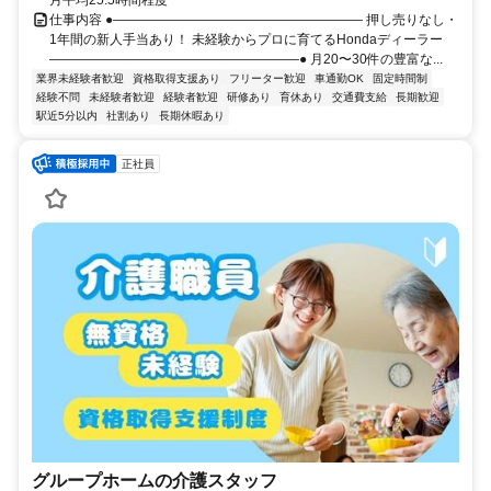
仕事内容 ●――――――――――――――――――― 押し売りなし・
1年間の新人手当あり！ 未経験からプロに育てるHondaディーラー
―――――――――――――――――――● 月20〜30件の豊富な...
業界未経験者歓迎
資格取得支援あり
フリーター歓迎
車通勤OK
固定時間制
経験不問
未経験者歓迎
経験者歓迎
研修あり
育休あり
交通費支給
長期歓迎
駅近5分以内
社割あり
長期休暇あり
正社員
グループホームの介護スタッフ