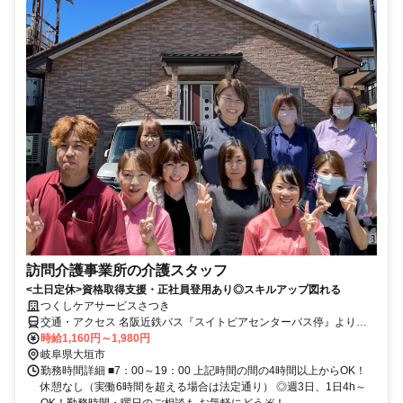
訪問介護事業所の介護スタッフ
<土日定休>資格取得支援・正社員登用あり◎スキルアップ図れる
つくしケアサービスさつき
交通・アクセス 名阪近鉄バス『スイトピアセンターバス停』より徒
歩5分
時給1,160円～1,980円
岐阜県大垣市
勤務時間詳細 ■7：00～19：00 上記時間の間の4時間以上からOK！
休憩なし（実働6時間を超える場合は法定通り） ◎週3日、1日4h～
OK！勤務時間・曜日のご相談も お気軽にどうぞ！