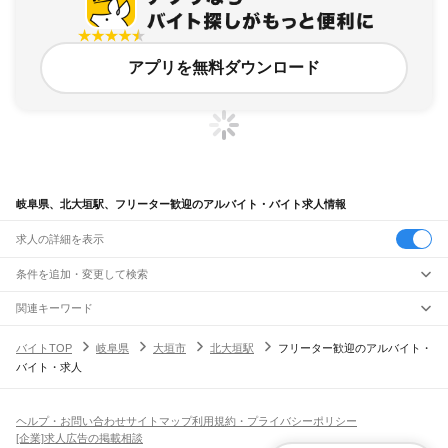
アプリを無料ダウンロード
岐阜県、北大垣駅、フリーター歓迎のアルバイト・バイト求人情報
求人の詳細を表示
条件を追加・変更して検索
市区町村を追加・変更
関連キーワード
完全在宅ワーク 全国
シール貼り 在宅
現在地周辺
ガチャガチャ
犬カフェ
岐阜県
駅を追加・変更
バイトTOP
岐阜県
大垣市
北大垣駅
フリーター歓迎のアルバイト・
岐阜県
すべて
バイト・求人
岐阜市
大垣市
高山市
多治見市
関市
中津川市
美濃市
瑞浪市
羽島市
恵那市
職種を追加・変更
JR中央本線(名古屋～塩尻)
美濃加茂市
土岐市
各務原市
可児市
山県市
瑞穂市
飛騨市
本巣市
郡上市
下呂市
古虎渓駅
多治見駅
土岐市駅
瑞浪駅
釜戸駅
武並駅
恵那駅
美乃坂本駅
中津川駅
飲食・フードサービス
海津市
羽島郡
養老郡
不破郡
安八郡
揖斐郡
本巣郡
加茂郡
可児郡
大野郡
特徴を追加・変更
落合川駅
坂下駅
飲食・フードサービス
すべて
ヘルプ・お問い合わせ
サイトマップ
利用規約・プライバシーポリシー
ホールスタッフ
キッチンスタッフ
皿洗い・洗い場
精肉・鮮魚加工
給食調理
人気
[企業]求人広告の掲載相談
JR高山本線
雇用形態を追加・変更