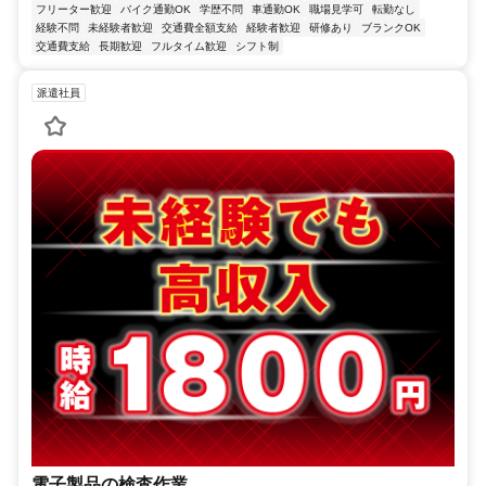
フリーター歓迎
バイク通勤OK
学歴不問
車通勤OK
職場見学可
転勤なし
経験不問
未経験者歓迎
交通費全額支給
経験者歓迎
研修あり
ブランクOK
交通費支給
長期歓迎
フルタイム歓迎
シフト制
派遣社員
電子製品の検査作業