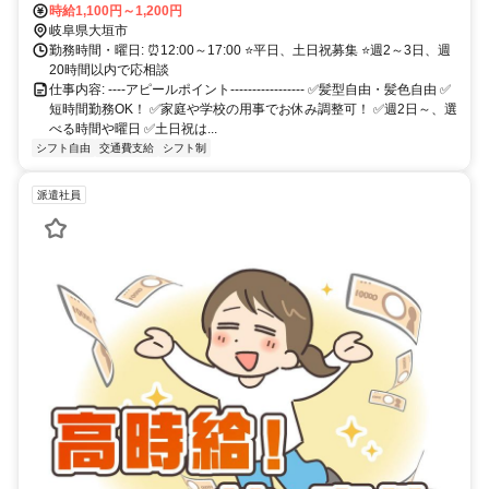
駅」より徒歩22分
時給1,100円～1,200円
岐阜県大垣市
勤務時間・曜日: ⏰12:00～17:00 ⭐平日、土日祝募集 ⭐週2～3日、週
20時間以内で応相談
仕事内容: ----アピールポイント----------------- ✅髪型自由・髪色自由 ✅️
短時間勤務OK！ ✅️家庭や学校の用事でお休み調整可！ ✅️週2日～、選
べる時間や曜日 ✅️土日祝は...
シフト自由
交通費支給
シフト制
派遣社員