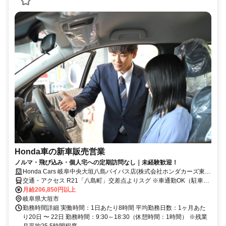
Honda車の新車販売営業
ノルマ・飛び込み・個人宅への定期訪問なし｜未経験歓迎！
Honda Cars 岐阜中央大垣八島バイパス店(株式会社ホンダカーズ東
海)
交通・アクセス R21「八島町」交差点よりスグ ※車通勤OK（駐車場
完備）
月給206,850円以上
岐阜県大垣市
勤務時間詳細 実働時間：1日あたり8時間 平均勤務日数：1ヶ月あた
り20日 〜 22日 勤務時間：9:30～18:30（休憩時間：1時間） ※残業
月平均25.5時間程度