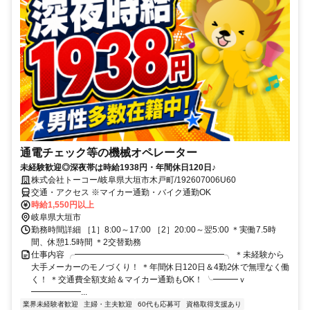
通電チェック等の機械オペレーター
未経験歓迎◎深夜帯は時給1938円・年間休日120日♪
株式会社トーコー/岐阜県大垣市木戸町/192607006U60
交通・アクセス ※マイカー通勤・バイク通勤OK
時給1,550円以上
岐阜県大垣市
勤務時間詳細 ［1］8:00～17:00 ［2］20:00～翌5:00 ＊実働7.5時
間、休憩1.5時間 ＊2交替勤務
仕事内容 ╭━━━━━━━━━━━━━━━━━━╮ ＊未経験から
大手メーカーのモノづくり！ ＊年間休日120日＆4勤2休で無理なく働
く！ ＊交通費全額支給＆マイカー通勤もOK！ ╰━━━ｖ
━━━━━━...
業界未経験者歓迎
主婦・主夫歓迎
60代も応募可
資格取得支援あり