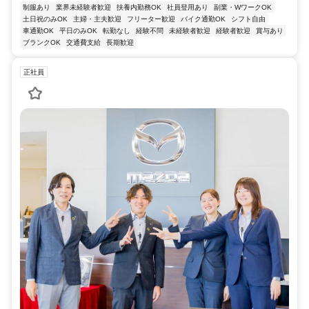
制服あり
業界未経験者歓迎
扶養内勤務OK
社員登用あり
副業・WワークOK
土日祝のみOK
主婦・主夫歓迎
フリーター歓迎
バイク通勤OK
シフト自由
車通勤OK
平日のみOK
転勤なし
経験不問
未経験者歓迎
経験者歓迎
賞与あり
ブランクOK
交通費支給
長期歓迎
正社員