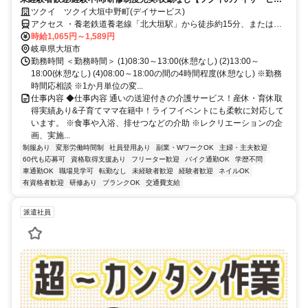
介護スタッフ求人】
ツクイ ツクイ大垣中野町(デイサービス)
アクセス ・養老鉄道養老線「北大垣駅」から徒歩約15分、または名
阪近鉄バス乗車「宿地」下車徒歩約10分
時給1,065円～1,589円
岐阜県大垣市
勤務時間 ＜勤務時間＞ (1)08:30～13:00(休憩なし) (2)13:00～
18:00(休憩なし) (4)08:00～18:00の間の4時間程度(休憩なし) ※勤務
時間応相談 ※1か月単位の変...
仕事内容 ◆仕事内容 通いの送迎付きの介護サービス！産休・育休取
得実績あり&子育てママ在籍中！ライフイベントにも柔軟に対応して
います。 ※食事や入浴、排せつなどの介助 ※レクリエーションの企
画、実施...
制服あり
変形労働時間制
社員登用あり
副業・WワークOK
主婦・主夫歓迎
60代も応募可
資格取得支援あり
フリーター歓迎
バイク通勤OK
学歴不問
車通勤OK
職場見学可
転勤なし
未経験者歓迎
経験者歓迎
ネイルOK
有資格者歓迎
研修あり
ブランクOK
交通費支給
派遣社員