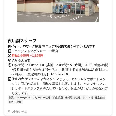
夜店舗スタッフ
初バイト、Wワーク歓迎 マニュアル完備で働きやすい環境です
ドラッグストアゲンキー 中野店
時給1,065円～1,165円
岐阜県大垣市
勤務時間 16:00〜21:00（実働：3.0時間〜5.0時間） ※1日の勤務時間
が6時間を超える場合は45分以上、 8時間を超える場合は1時間以上の
休憩あり 【勤務時間補足】 16:00～21:0...
仕事内容 ゲンキーの店舗スタッフとして、セルフレジサポートスタ
ッフ、商品の品出し、簡単な清掃をお願いします。 セルフセルフレ
ジサポートスタッフを導入しているため、お金の取り扱いが心配な方
も安心です。 ...
副業・WワークOK
フリーター歓迎
学生歓迎
未経験者歓迎
シフト制
服装自由
高校生歓迎
同じ企業の求人