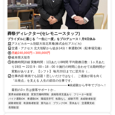
葬祭ディレクター(セレモニースタッフ)
ブライダルに通じる「一生に一度」をプロデュース！月9日休み
アスピカホール別邸大垣北草庵(株式会社アスピカ)
交通・アクセス 北大垣駅から徒歩14分！車通勤OK（駐車場完備）
月給240,000円～300,000円
岐阜県大垣市
勤務時間詳細 実働時間：1日あたり8時間 平均勤務日数：1ヶ月あた
り19日 〜 22日 9：00～18：00 ※施行の時間に合わせて出勤時間が
変動があります。 【シフト】 毎月20日までに翌月分（...
仕事内容 映画でも話題！悲しいだけではなく、 ご遺族が前を向く
「出発点」を支える 人生の節目の仕事です。
―――――――――――――――――― ■未経験から半年でプロへ！
最初の3ヶ月は接客サポートか...
業界未経験者歓迎
変形労働時間制
資格取得支援あり
フリーター歓迎
バイク通勤OK
車通勤OK
職場見学可
転勤なし
経験不問
未経験者歓迎
経験者歓迎
有資格者歓迎
賞与あり
ブランクOK
育休あり
交通費支給
長期歓迎