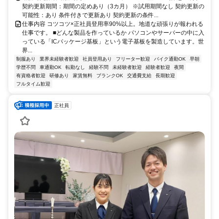
契約更新期間：期間の定めあり（3カ月） ※試用期間なし 契約更新の
可能性：あり 条件付きで更新あり 契約更新の条件...
仕事内容 コツコツ×正社員登用率90%以上。地道な頑張りが報われる
仕事です。 ■どんな製品を作っているか パソコンやサーバーの中に入
っている「ICパッケージ基板」という電子基板を製造しています。世
界...
制服あり
業界未経験者歓迎
社員登用あり
フリーター歓迎
バイク通勤OK
早朝
学歴不問
車通勤OK
転勤なし
経験不問
未経験者歓迎
経験者歓迎
夜間
有資格者歓迎
研修あり
家賃無料
ブランクOK
交通費支給
長期歓迎
フルタイム歓迎
正社員