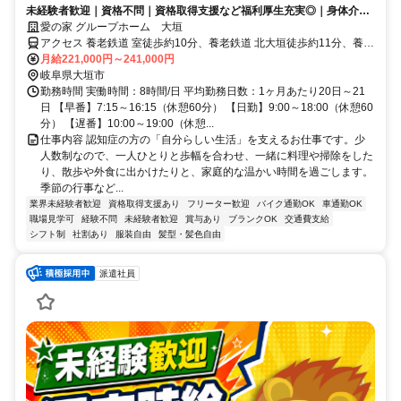
未経験者歓迎｜資格不問｜資格取得支援など福利厚生充実◎｜身体介助
少なめ（対話が中心）
愛の家 グループホーム 大垣
アクセス 養老鉄道 室徒歩約10分、養老鉄道 北大垣徒歩約11分、養老
鉄道 西大垣徒歩約19分 養老線「室駅」「北大垣駅」より徒歩10分
月給221,000円～241,000円
岐阜県大垣市
勤務時間 実働時間：8時間/日 平均勤務日数：1ヶ月あたり20日～21
日 【早番】7:15～16:15（休憩60分） 【日勤】9:00～18:00（休憩60
分） 【遅番】10:00～19:00（休憩...
仕事内容 認知症の方の「自分らしい生活」を支えるお仕事です。少
人数制なので、一人ひとりと歩幅を合わせ、一緒に料理や掃除をした
り、散歩や外食に出かけたりと、家庭的な温かい時間を過ごします。
季節の行事など...
業界未経験者歓迎
資格取得支援あり
フリーター歓迎
バイク通勤OK
車通勤OK
職場見学可
経験不問
未経験者歓迎
賞与あり
ブランクOK
交通費支給
シフト制
社割あり
服装自由
髪型・髪色自由
派遣社員