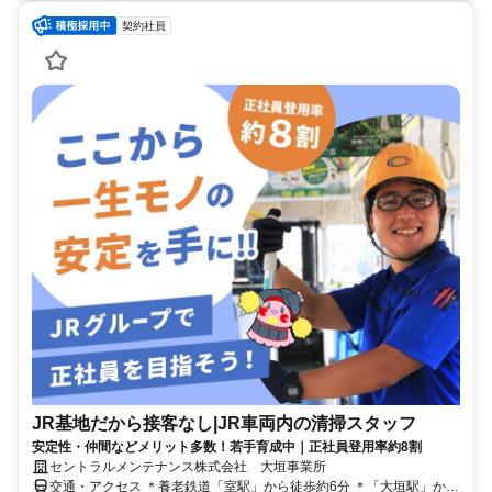
契約社員
JR基地だから接客なし|JR車両内の清掃スタッフ
安定性・仲間などメリット多数！若手育成中｜正社員登用率約8割
セントラルメンテナンス株式会社 大垣事業所
交通・アクセス ＊養老鉄道「室駅」から徒歩約6分 ＊「大垣駅」から