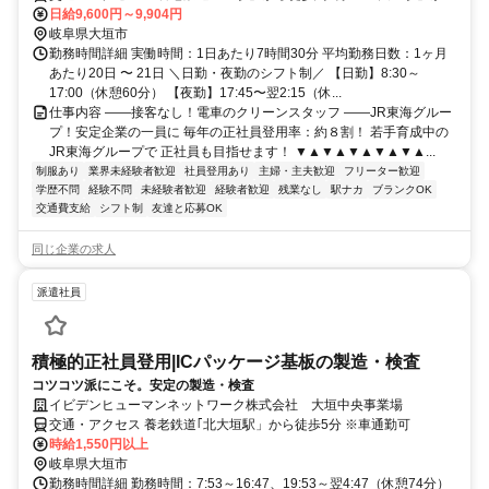
１駅！ ＊東大垣駅・西大垣駅・美濃青柳駅・北大垣駅などからも通
日給9,600円～9,904円
いやすい！
岐阜県大垣市
勤務時間詳細 実働時間：1日あたり7時間30分 平均勤務日数：1ヶ月
あたり20日 〜 21日 ＼日勤・夜勤のシフト制／ 【日勤】8:30～
17:00（休憩60分） 【夜勤】17:45〜翌2:15（休...
仕事内容 ――接客なし！電車のクリーンスタッフ ――JR東海グルー
プ！安定企業の一員に 毎年の正社員登用率：約８割！ 若手育成中の
JR東海グループで 正社員も目指せます！ ▼▲▼▲▼▲▼▲▼▲...
制服あり
業界未経験者歓迎
社員登用あり
主婦・主夫歓迎
フリーター歓迎
学歴不問
経験不問
未経験者歓迎
経験者歓迎
残業なし
駅ナカ
ブランクOK
交通費支給
シフト制
友達と応募OK
同じ企業の求人
派遣社員
積極的正社員登用|ICパッケージ基板の製造・検査
コツコツ派にこそ。安定の製造・検査
イビデンヒューマンネットワーク株式会社 大垣中央事業場
交通・アクセス 養老鉄道｢北大垣駅」から徒歩5分 ※車通勤可
時給1,550円以上
岐阜県大垣市
勤務時間詳細 勤務時間：7:53～16:47、19:53～翌4:47（休憩74分）