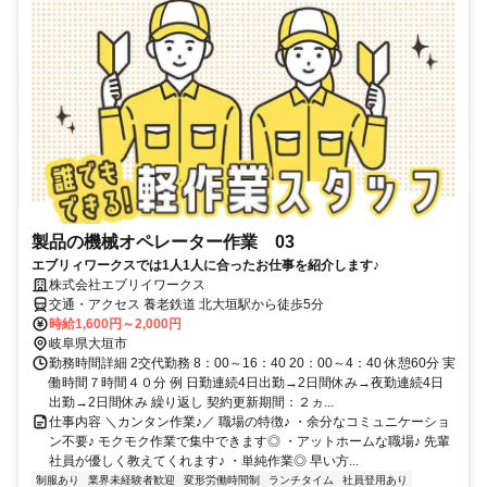
製品の機械オペレーター作業 03
エブリィワークスでは1人1人に合ったお仕事を紹介します♪
株式会社エブリイワークス
交通・アクセス 養老鉄道 北大垣駅から徒歩5分
時給1,600円～2,000円
岐阜県大垣市
勤務時間詳細 2交代勤務 8：00～16：40 20：00～4：40 休憩60分 実
働時間７時間４０分 例 日勤連続4日出勤→2日間休み→夜勤連続4日
出勤→2日間休み 繰り返し 契約更新期間：２ヵ...
仕事内容 ＼カンタン作業♪／ 職場の特徴♪ ・余分なコミュニケーショ
ン不要♪ モクモク作業で集中できます◎ ・アットホームな職場♪ 先輩
社員が優しく教えてくれます♪ ・単純作業◎ 早い方...
制服あり
業界未経験者歓迎
変形労働時間制
ランチタイム
社員登用あり