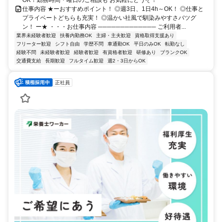
仕事内容 ★ーおすすめポイント！ ◎週3日、1日4h～OK！ ◎仕事と
プライベートどちらも充実！ ◎温かい社風で馴染みやすさバツグ
ン！ ー★ ・・・お仕事内容 ───────────── ご利用者...
業界未経験者歓迎
扶養内勤務OK
主婦・主夫歓迎
資格取得支援あり
フリーター歓迎
シフト自由
学歴不問
車通勤OK
平日のみOK
転勤なし
経験不問
未経験者歓迎
経験者歓迎
有資格者歓迎
研修あり
ブランクOK
交通費支給
長期歓迎
フルタイム歓迎
週2・3日からOK
正社員