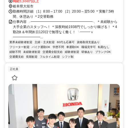
時給1,550円以上
岐阜県大垣市
勤務時間詳細 ［1］8:00～17:00 ［2］20:00～翌5:00 ＊実働7.5時
間、休憩あり ＊2交替勤務
仕事内容 ╭━━━━━━━━━━━━━━━━━━╮ ＊未経験から
大手企業のスタッフへ！ ＊深夜時給1938円でしっかり稼げる！ ＊4
勤2休＆年間休日120日で無理なく働く！ ╰━━━ｖ
━━━━━━━━...
業界未経験者歓迎
主婦・主夫歓迎
60代も応募可
資格取得支援あり
フリーター歓迎
バイク通勤OK
学歴不問
車通勤OK
職場見学可
転勤なし
経験不問
未経験者歓迎
交通費全額支給
経験者歓迎
研修あり
ブランクOK
交通費支給
長期歓迎
フルタイム歓迎
シフト制
正社員