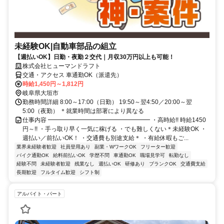
未経験OK|自動車部品の組立
【週払いOK】日勤・夜勤２交代｜月収30万円以上も可能！
株式会社ヒューマンドラフト
交通・アクセス 車通勤OK（派遣先）
時給1,450円～1,812円
岐阜県大垣市
勤務時間詳細 8:00～17:00（日勤） 19:50～翌4:50／20:00～翌
5:00（夜勤） ＊就業時間は部署により異なる
仕事内容 ━━━━━━━━━━━━━━━━━ ・高時給!! 時給1450
円～!! ・手っ取り早く一気に稼げる ・でも難しくない＊未経験OK ・
週払い／前払いOK！ ・交通費も別途支給＊ ・有給休暇もご...
業界未経験者歓迎
社員登用あり
副業・WワークOK
フリーター歓迎
バイク通勤OK
給料前払いOK
学歴不問
車通勤OK
職場見学可
転勤なし
経験不問
未経験者歓迎
残業なし
週払いOK
研修あり
ブランクOK
交通費支給
長期歓迎
フルタイム歓迎
シフト制
アルバイト・パート