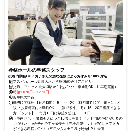
葬祭ホールの事務スタッフ
扶養内勤務OK／お子さんの急な発熱によるお休みも100%対応
アスピカホール別邸大垣北草庵(株式会社アスピカ)
交通・アクセス 北大垣駅から徒歩14分！車通勤OK（駐車場完備）
時給1,070円～1,220円
岐阜県大垣市
勤務時間詳細 【勤務時間】 9：00～20：00の間で 時間・曜日は応相
談 ＊扶養範囲内の勤務OK！ 【歓迎条件】 月に15～20日程度できる
方 【シフト】 ・毎月10日に希望を提出。 ・16日...
仕事内容 ＼＼ 業務拡大につき10名大募集！ ／／ 同期の仲間がいるの
で心強い！ ⭐自分の予定を最優先！完全希望シフト ⭐PCは文字入力
ができる程度でOK！ ⭐平日夕方＆土日祝は時給UP！ 最高...