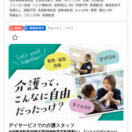
業界未経験者歓迎
社員登用あり
副業・WワークOK
主婦・主夫歓迎
フリーター歓迎
バイク通勤OK
給料前払いOK
学歴不問
車通勤OK
職場見学可
転勤なし
経験不問
未経験者歓迎
経験者歓迎
ネイルOK
夜間
週払いOK
研修あり
ブランクOK
長期歓迎
アルバイト・パート
デイサービスでの介護スタッフ
未経験者歓迎/経験不問/研修制度充実/夜勤なし【ツクイのデイサービス/