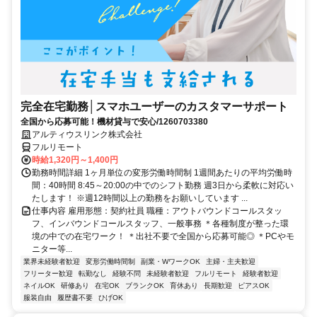
完全在宅勤務│スマホユーザーのカスタマーサポート
全国から応募可能！機材貸与で安心/1260703380
アルティウスリンク株式会社
フルリモート
時給1,320円～1,400円
勤務時間詳細 1ヶ月単位の変形労働時間制 1週間あたりの平均労働時
間：40時間 8:45～20:00の中でのシフト勤務 週3日から柔軟に対応い
たします！ ※週12時間以上の勤務をお願いしています ...
仕事内容 雇用形態：契約社員 職種：アウトバウンドコールスタッ
フ、インバウンドコールスタッフ、一般事務 ＊各種制度が整った環
境の中での在宅ワーク！ ＊出社不要で全国から応募可能◎ ＊PCやモ
ニター等...
業界未経験者歓迎
変形労働時間制
副業・WワークOK
主婦・主夫歓迎
フリーター歓迎
転勤なし
経験不問
未経験者歓迎
フルリモート
経験者歓迎
ネイルOK
研修あり
在宅OK
ブランクOK
育休あり
長期歓迎
ピアスOK
服装自由
履歴書不要
ひげOK