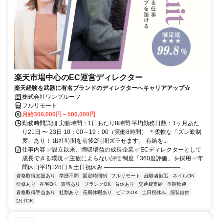
楽天市場中心のEC運営ディレクター
楽天経験を武器に有名ブランドのディレクターへキャリアアップ☆
株式会社ワンプルーフ
フルリモート
月給300,000円～500,000円
勤務時間詳細 実働時間：1日あたり8時間 平均勤務日数：1ヶ月あた
り21日 〜 23日 10：00～19：00（実働8時間） ＊柔軟な「ズレ勤制
度」あり！ 出社時間を前後2時間ズラせます。 有給を...
仕事内容 ✅設立以来、増収増益の成長企業 ✅ECディレクターとして
成長できる環境 ✅主観によらない評価制度「360度評価」を採用 ✅年
間休日平均128日＆土日祝休み ―――――――――――――...
資格取得支援あり
学歴不問
固定時間制
フルリモート
経験者歓迎
ネイルOK
研修あり
在宅OK
賞与あり
ブランクOK
育休あり
交通費支給
長期歓迎
資格取得手当あり
社割あり
長期休暇あり
ピアスOK
土日祝休み
服装自由
ひげOK