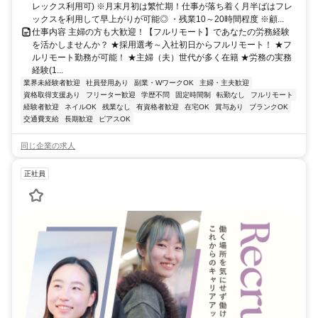
レックス利用可) ※月末月初は繁忙期！仕事が落ち着く月半ばはフレ
ックスを利用して早上がりが可能◎ ・残業10～20時間程度 ※顧...
仕事内容 主婦の方も大歓迎！【フルリモート】であなたの労務経験
を活かしませんか？ ★採用選考～入社初日からフルリモート！ ★フ
ルリモート勤務が可能！ ★主婦（夫）世代が多く在籍 ★労務の実務
経験(1...
業界未経験者歓迎
社員登用あり
副業・WワークOK
主婦・主夫歓迎
資格取得支援あり
フリーター歓迎
学歴不問
固定時間制
転勤なし
フルリモート
経験者歓迎
ネイルOK
残業なし
有資格者歓迎
在宅OK
賞与あり
ブランクOK
交通費支給
長期歓迎
ピアスOK
同じ企業の求人
正社員