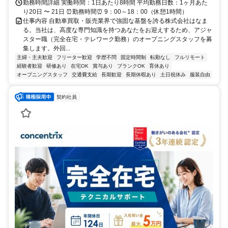
勤務時間詳細 実働時間：1日あたり8時間 平均勤務日数：1ヶ月あた
り20日 〜 21日 ⏰勤務時間⏰ 9：00～18：00（休憩1時間）
仕事内容 自動車買取・販売業界で強固な基盤を誇る株式会社はなま
る。当社は、高度な専門知識を持つあなたをお迎えするため、アジャ
スター職（完全在宅・テレワーク勤務）のオープニングスタッフを募
集します。外回...
主婦・主夫歓迎
フリーター歓迎
学歴不問
固定時間制
転勤なし
フルリモート
経験者歓迎
研修あり
在宅OK
賞与あり
ブランクOK
育休あり
オープニングスタッフ
交通費支給
長期歓迎
長期休暇あり
土日祝休み
服装自由
契約社員