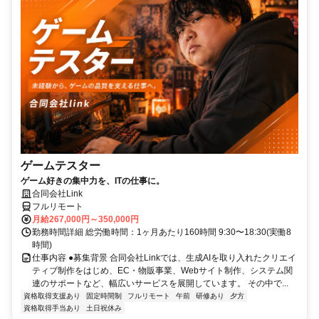
ゲームテスター
ゲーム好きの集中力を、ITの仕事に。
合同会社Link
フルリモート
月給267,000円～350,000円
勤務時間詳細 総労働時間：1ヶ月あたり160時間 9:30〜18:30(実働8
時間)
仕事内容 ●募集背景 合同会社Linkでは、生成AIを取り入れたクリエイ
ティブ制作をはじめ、EC・物販事業、Webサイト制作、システム関
連のサポートなど、幅広いサービスを展開しています。 その中で...
資格取得支援あり
固定時間制
フルリモート
午前
研修あり
夕方
資格取得手当あり
土日祝休み