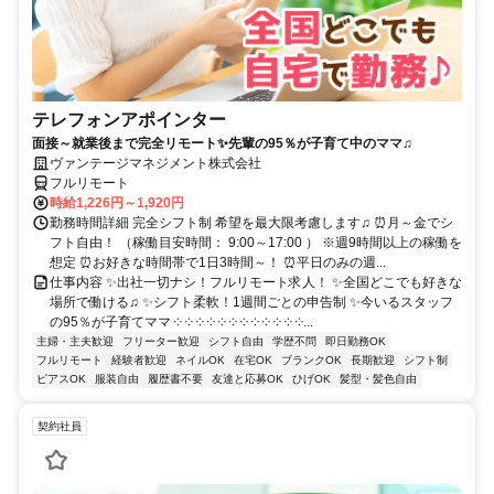
テレフォンアポインター
面接～就業後まで完全リモート✨先輩の95％が子育て中のママ♫
ヴァンテージマネジメント株式会社
フルリモート
時給1,226円～1,920円
勤務時間詳細 完全シフト制 希望を最大限考慮します♫ ⏰月～金でシ
フト自由！ （稼働目安時間： 9:00～17:00 ） ※週9時間以上の稼働を
想定 ⏰お好きな時間帯で1日3時間～！ ⏰平日のみの週...
仕事内容 ✨出社一切ナシ！フルリモート求人！ ✨全国どこでも好きな
場所で働ける♫ ✨シフト柔軟！1週間ごとの申告制 ✨今いるスタッフ
の95％が子育てママ ༶ ༶ ༶ ༶ ༶ ༶ ༶ ༶ ༶ ༶ ༶ ༶...
主婦・主夫歓迎
フリーター歓迎
シフト自由
学歴不問
即日勤務OK
フルリモート
経験者歓迎
ネイルOK
在宅OK
ブランクOK
長期歓迎
シフト制
ピアスOK
服装自由
履歴書不要
友達と応募OK
ひげOK
髪型・髪色自由
契約社員