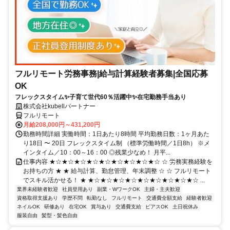
フルリモート労務事務|給与計算経験者募集|全国応募
OK
フレックスタイム✨子育て世代60％活躍中✨在宅勤務手当あり
株式会社kubellパートナー
フルリモート
月給208,000円～431,200円
勤務時間詳細 実働時間：1日あたり8時間 平均勤務日数：1ヶ月あた
り18日 〜 20日 フレックスタイム制 （標準労働時間／1日8h） ※メ
インタイム／10：00～16：00 ◎残業少なめ！ 月平...
仕事内容 ★☆★☆★☆★☆★☆★☆★☆★☆★☆ ☆ 労務実務経験を
お持ちの方 ★ ★ 給与計算、勤怠管理、年末調整 ☆ ☆ フルリモート
でスキル活かせる！ ★ ★☆★☆★☆★☆★☆★☆★☆★☆★☆ ...
業界未経験者歓迎
社員登用あり
副業・WワークOK
主婦・主夫歓迎
資格取得支援あり
学歴不問
転勤なし
フルリモート
交通費全額支給
経験者歓迎
ネイルOK
研修あり
在宅OK
賞与あり
交通費支給
ピアスOK
土日祝休み
服装自由
髪型・髪色自由