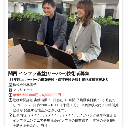
関西 インフラ基盤(サーバー)技術者募集
【3年以上サーバーの構築経験・保守経験必須】資格取得支援あり
株式会社林電子
フルリモート
年俸5,500,000円～6,500,000円
勤務時間詳細 実働時間：1日あたり8時間 平均勤務日数：1ヶ月あた
り19日 〜 20日 ⏰9:00～18:00（休憩60分） ※案件状況により時間外
勤務が 発生する場合がございます。
仕事内容 _/_/_/_/_/_/_/_/_/_/_/_/_/_/_/_/_/_/ メガバンク基盤を支える
インフラエンジニア募集 金融インフラの最前線で、 本物の基盤技術
を磨きませんか。 当社...