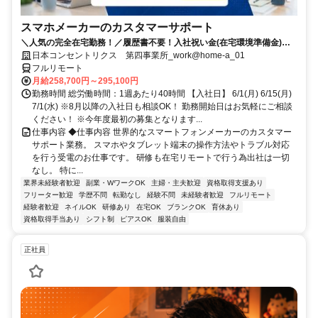
スマホメーカーのカスタマーサポート
＼人気の完全在宅勤務！／履歴書不要！入社祝い金(在宅環境準備金)最
大5万円支給！入社手続きから研修・業務とすべてフルリモートなので
日本コンセントリクス 第四事業所_work@home-a_01
お住まいに関係なく働くことが出来る環境です！
フルリモート
月給258,700円～295,100円
勤務時間 総労働時間：1週あたり40時間 【入社日】 6/1(月) 6/15(月)
7/1(水) ※8月以降の入社日も相談OK！ 勤務開始日はお気軽にご相談
ください！ ※今年度最初の募集となります...
仕事内容 ◆仕事内容 世界的なスマートフォンメーカーのカスタマー
サポート業務。 スマホやタブレット端末の操作方法やトラブル対応
を行う受電のお仕事です。 研修も在宅リモートで行う為出社は一切
なし。 特に...
業界未経験者歓迎
副業・WワークOK
主婦・主夫歓迎
資格取得支援あり
フリーター歓迎
学歴不問
転勤なし
経験不問
未経験者歓迎
フルリモート
経験者歓迎
ネイルOK
研修あり
在宅OK
ブランクOK
育休あり
資格取得手当あり
シフト制
ピアスOK
服装自由
正社員