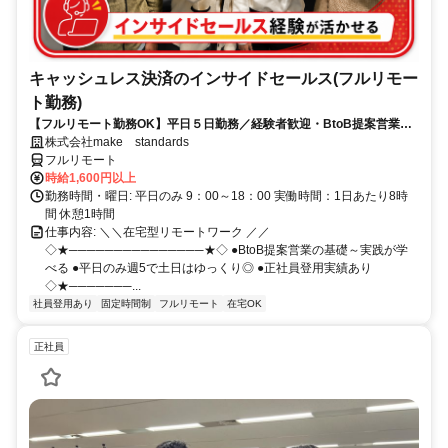
キャッシュレス決済のインサイドセールス(フルリモー
ト勤務)
【フルリモート勤務OK】平日５日勤務／経験者歓迎・BtoB提案営業で
スキルアップ
株式会社make standards
フルリモート
時給1,600円以上
勤務時間・曜日: 平日のみ 9：00～18：00 実働時間：1日あたり8時
間 休憩1時間
仕事内容: ＼＼在宅型リモートワーク ／／
◇★───────────────★◇ ●BtoB提案営業の基礎～実践が学
べる ●平日のみ週5で土日はゆっくり◎ ●正社員登用実績あり
◇★───────...
社員登用あり
固定時間制
フルリモート
在宅OK
正社員