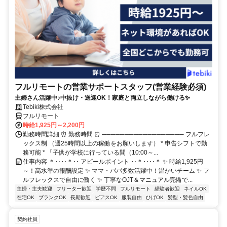
フルリモートの営業サポートスタッフ(営業経験必須)
主婦さん活躍中♪中抜け・送迎OK！家庭と両立しながら働ける✨
Tebiki株式会社
フルリモート
時給1,925円～2,200円
勤務時間詳細 ⏰ 勤務時間 ⏰ ────────────────── フルフレ
ックス制 （週25時間以上の稼働をお願いします） * 申告シフトで勤
務可能 * 「子供が学校に行っている間（10:00～...
仕事内容 ＊‥‥＊‥ アピールポイント ‥＊‥‥＊ ✨ 時給1,925円
～！高水準の報酬設定 ✨ ママ・パパ多数活躍中！温かいチーム ✨ フ
ルフレックスで自由に働く ✨ 丁寧なOJT＆マニュアル完備で...
主婦・主夫歓迎
フリーター歓迎
学歴不問
フルリモート
経験者歓迎
ネイルOK
在宅OK
ブランクOK
長期歓迎
ピアスOK
服装自由
ひげOK
髪型・髪色自由
契約社員