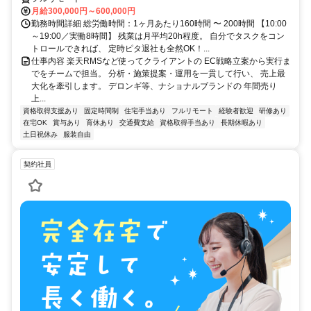
月給300,000円～600,000円
勤務時間詳細 総労働時間：1ヶ月あたり160時間 〜 200時間 【10:00
～19:00／実働8時間】 残業は月平均20h程度。 自分でタスクをコン
トロールできれば、 定時ピタ退社も全然OK！...
仕事内容 楽天RMSなど使ってクライアントの EC戦略立案から実行ま
でをチームで担当。 分析・施策提案・運用を一貫して行い、 売上最
大化を牽引します。 デロンギ等、ナショナルブランドの 年間売り
上...
資格取得支援あり
固定時間制
住宅手当あり
フルリモート
経験者歓迎
研修あり
在宅OK
賞与あり
育休あり
交通費支給
資格取得手当あり
長期休暇あり
土日祝休み
服装自由
契約社員