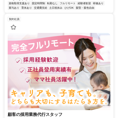
資格取得支援あり
固定時間制
転勤なし
フルリモート
経験者歓迎
研修あり
賞与あり
育休あり
交通費支給
土日祝休み
ひげOK
髪型・髪色自由
契約社員
顧客の採用業務代行スタッフ