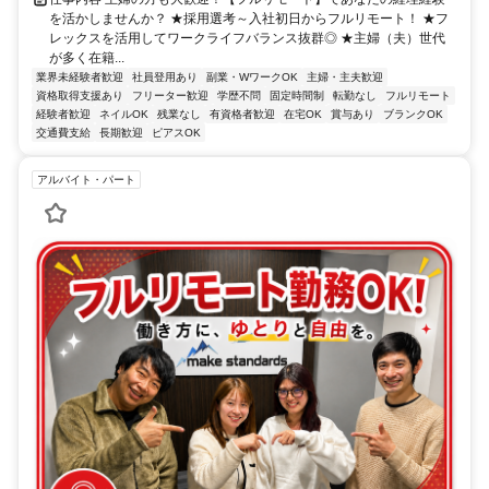
を活かしませんか？ ★採用選考～入社初日からフルリモート！ ★フ
レックスを活用してワークライフバランス抜群◎ ★主婦（夫）世代
が多く在籍...
業界未経験者歓迎
社員登用あり
副業・WワークOK
主婦・主夫歓迎
資格取得支援あり
フリーター歓迎
学歴不問
固定時間制
転勤なし
フルリモート
経験者歓迎
ネイルOK
残業なし
有資格者歓迎
在宅OK
賞与あり
ブランクOK
交通費支給
長期歓迎
ピアスOK
アルバイト・パート