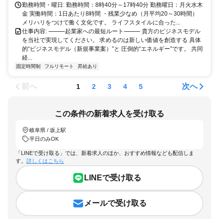
勤務時間・曜日: 勤務時間：8時40分～17時40分 勤務曜日：月火水木
金 実働時間：1日あたり8時間 ・残業少なめ（月平均20～30時間）
メリハリをつけて働く文化です。 ライフスタイルに合った...
仕事内容: ⸻起業家への最短ルート⸻ 貴方のビジネスモデル
を当社で実現してください。 求めるのは新しい価値を創造する 具体
的“ビジネスモデル（新規事業案）”と 圧倒的“エネルギー”です。 共同
経...
固定時間制
フルリモート
昇給あり
前へ
次へ
1
2
3
4
5
この条件の新着求人を受け取る
岐阜県 / 坂上駅
平日のみOK
「LINEで受け取る」では、新着求人のほか、おすすめ情報なども配信しま
す。
詳しくはこちら
LINEで受け取る
メールで受け取る