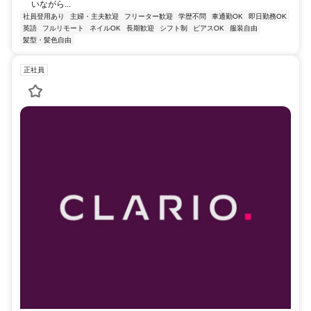
いながら...
社員登用あり
主婦・主夫歓迎
フリーター歓迎
学歴不問
車通勤OK
即日勤務OK
英語
フルリモート
ネイルOK
長期歓迎
シフト制
ピアスOK
服装自由
髪型・髪色自由
正社員