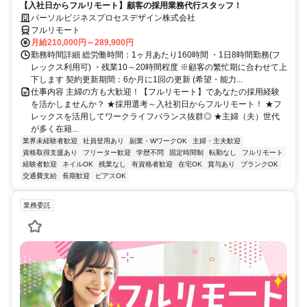
【入社日からフルリモート】顧客の採用業務代行スタッフ！
パーソルビジネスプロセスデザイン株式会社
フルリモート
月給210,000円～289,900円
勤務時間詳細 総労働時間：1ヶ月あたり160時間 ・1日8時間勤務(フ
レックス利用可) ・残業10～20時間程度 ※顧客の繁忙期に合わせて上
下します 契約更新期間：6か月に1回の更新 (希望・能力...
仕事内容 主婦の方も大歓迎！【フルリモート】であなたの採用経験
を活かしませんか？ ★採用選考～入社初日からフルリモート！ ★フ
レックスを活用してワークライフバランス抜群◎ ★主婦（夫）世代
が多く在籍...
業界未経験者歓迎
社員登用あり
副業・WワークOK
主婦・主夫歓迎
資格取得支援あり
フリーター歓迎
学歴不問
固定時間制
転勤なし
フルリモート
経験者歓迎
ネイルOK
残業なし
有資格者歓迎
在宅OK
賞与あり
ブランクOK
交通費支給
長期歓迎
ピアスOK
業務委託