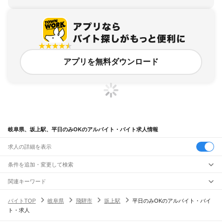
アプリを無料ダウンロード
岐阜県、坂上駅、平日のみOKのアルバイト・バイト求人情報
求人の詳細を表示
条件を追加・変更して検索
市区町村を追加・変更
関連キーワード
完全在宅ワーク 全国
シール貼り 在宅
現在地周辺
ガチャガチャ
犬カフェ
岐阜県
駅を追加・変更
バイトTOP
岐阜県
飛騨市
坂上駅
平日のみOKのアルバイト・バイ
岐阜県
すべて
ト・求人
岐阜市
大垣市
高山市
多治見市
関市
中津川市
美濃市
瑞浪市
羽島市
恵那市
職種を追加・変更
JR中央本線(名古屋～塩尻)
美濃加茂市
土岐市
各務原市
可児市
山県市
瑞穂市
飛騨市
本巣市
郡上市
下呂市