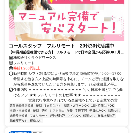
コールスタッフ フルリモート 20代30代活躍中
【中長期前提稼働できる方】 フルリモートで日本全国から応募OK♪ 月稼
働80時間で安定収入！
株式会社クラウドワークス
フルリモート
時給1,900円以上
勤務時間 シフト制 希望により面談で決定 稼働時間帯／9:00～17:00
希望する働き方／上記の時間帯を中心に、チームと密に連携を取りな
がら業務を進めていただける方を募集します。 想定稼働量／平...
仕事内容 ＝＝＝＝＝＝＝＝＝＝＝＝＝＝＝ ＼＼ 日本全国どこでも働
ける ／／ ★★ フルリモートのお仕事 ★★ ＝＝＝＝＝＝＝＝＝＝＝
＝＝＝＝ 営業代行事業をされている企業様をしている企業での営...
業界未経験者歓迎
短期（3ヵ月以内）
副業・WワークOK
1日4時間以内OK
主婦・主夫歓迎
短期
早朝
シフト自由
午後
学歴不問
平日のみOK
転勤なし
未経験者歓迎
フルリモート
経験者歓迎
ネイルOK
残業なし
有資格者歓迎
職種変更なし
研修あり