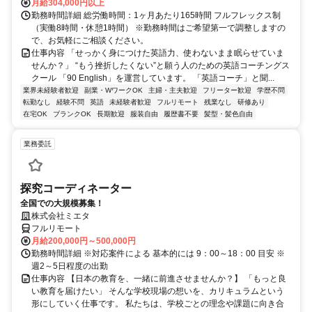
月給304,000円以上
勤務時間詳細 総労働時間：1ヶ月あたり165時間 フルフレックス制
（実働8時間・休憩1時間） ※勤務時間はご希望第一で調整しますの
で、お気軽にご相談ください。
仕事内容 「せっかく身につけた英語力、使わないまま眠らせていま
せんか？」 “もう挫折したくない”と願う人のための英語コーチングス
クール 「90 English」を運営しています。 「英語コーチ」と聞...
業界未経験者歓迎
副業・WワークOK
主婦・主夫歓迎
フリーター歓迎
学歴不問
転勤なし
経験不問
英語
未経験者歓迎
フルリモート
残業なし
研修あり
在宅OK
ブランクOK
長期歓迎
服装自由
履歴書不要
髪型・髪色自由
業務委託
探究コーディネーター
全国での大規模募集！
株式会社ミエタ
フルリモート
月給200,000円～500,000円
勤務時間詳細 ※対応案件による 基本的には 9：00～18：00 目安 ※
週2～5日程度の出勤
仕事内容 【日本の教育を、一緒に前進させませんか？】 「もっと良
い教育を届けたい」 そんな学校現場の想いを、カリキュラムという
形にしていく仕事です。 私たちは、学校ごとの理念や課題に向き合