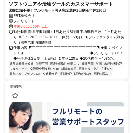
ソフトウエアや治験ツールのカスタマーサポート
医療知識不要！フルリモート可★完全週休2日制＆年休120日
ERT株式会社
フルリモート
年俸5,000,000円以上
勤務時間詳細 実働時間：1日あたり8時間 平均勤務日数：1ヶ月あた
り18日 〜 20日 9:00～18:00（休憩：60分） ★フレックスタイム制あ
り（標準労働時間8時間）
仕事内容 ◤￣￣￣￣￣￣￣￣￣￣￣￣￣￣￣￣￣￣◥ ★働くポイン
ト！★ ￣￣￣￣￣￣￣￣￣￣￣￣￣￣￣￣￣￣ ◆フルリモートOK！
◆完全週休2日制（土日祝）＆年休120日 ◆20代後半～40代の...
業界未経験者歓迎
学歴不問
固定時間制
転勤なし
経験不問
英語
未経験者歓迎
フルリモート
交通費全額支給
午前
経験者歓迎
研修あり
夕方
在宅OK
賞与あり
ブランクOK
交通費支給
長期歓迎
駅近5分以内
長期休暇あり
業務委託