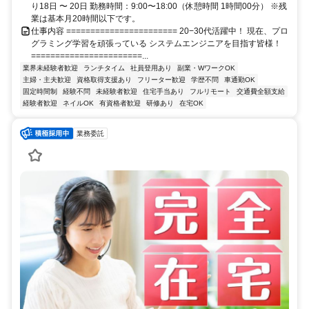
り18日 〜 20日 勤務時間：9:00〜18:00（休憩時間 1時間00分） ※残
業は基本月20時間以下です。
仕事内容 ======================= 20−30代活躍中！ 現在、プロ
グラミング学習を頑張っている システムエンジニアを目指す皆様！
=======================...
業界未経験者歓迎
ランチタイム
社員登用あり
副業・WワークOK
主婦・主夫歓迎
資格取得支援あり
フリーター歓迎
学歴不問
車通勤OK
固定時間制
経験不問
未経験者歓迎
住宅手当あり
フルリモート
交通費全額支給
経験者歓迎
ネイルOK
有資格者歓迎
研修あり
在宅OK
業務委託