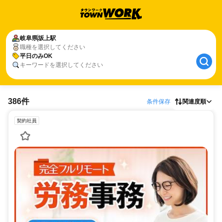
岐阜県
坂上駅
職種を選択してください
平日のみOK
キーワードを選択してください
386件
条件保存
関連度順
契約社員