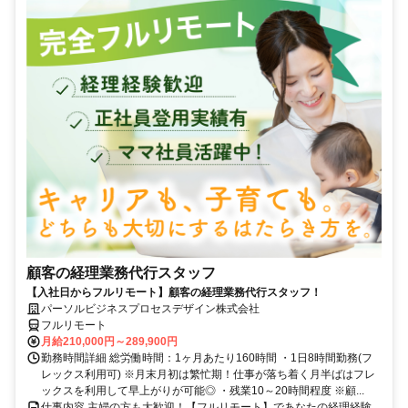
顧客の経理業務代行スタッフ
【入社日からフルリモート】顧客の経理業務代行スタッフ！
パーソルビジネスプロセスデザイン株式会社
フルリモート
月給210,000円～289,900円
勤務時間詳細 総労働時間：1ヶ月あたり160時間 ・1日8時間勤務(フ
レックス利用可) ※月末月初は繁忙期！仕事が落ち着く月半ばはフレ
ックスを利用して早上がりが可能◎ ・残業10～20時間程度 ※顧...
仕事内容 主婦の方も大歓迎！【フルリモート】であなたの経理経験