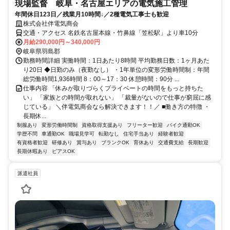
現場監督 岐阜・名古屋エリアの電気施工管理
年間休日123日／残業月10時間↓／2種電気工事士も歓迎
株式会社伴電気商会
交通・アクセス 名鉄名古屋本線・竹鼻線「笠松駅」より車10分
月給290,000円～340,000円
岐阜県羽島郡
勤務時間詳細 実働時間：1日あたり8時間 平均勤務日数：1ヶ月あた
り20日 ◆日勤のみ（夜勤なし） ・1年単位の変形労働時間制：年間
総労働時間1,936時間 8：00～17：30 休憩時間：90分 ...
仕事内容 「休みが取りづらくプライベートの時間をもっと持ちた
い」 「家族との時間が取れない」 「裁量がないので仕事が窮屈に感
じている」 ＼伴電気商会なら解決できます！！／ ■働き方の特徴 ・
長期休...
制服あり
変形労働時間制
資格取得支援あり
フリーター歓迎
バイク通勤OK
学歴不問
車通勤OK
職場見学可
転勤なし
住宅手当あり
経験者歓迎
有資格者歓迎
研修あり
賞与あり
ブランクOK
育休あり
交通費支給
長期歓迎
長期休暇あり
ピアスOK
派遣社員