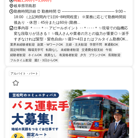
三宅」バス停より徒歩2分
時給1,500円～2,000円
岐阜県羽島郡
勤務時間詳細 ⏰ 勤務時間 ⏰ ─────────────────── 9:00～
18:00 （上記時間内で1日6~8時間程度） ※業務に応じて勤務時間前
後あり ・休憩：45分または60分 (勤務...
仕事内容 ＊‥‥＊‥ アピールポイント ‥＊‥‥＊ ✨現場での臨機応
変な段取りが活きる！ ✨職人さんや業者の方との協力が重要◎ ✨派手
すぎなければ髪型・髪色自由♪ ✨週3〜4日またはフルタイム勤務OK...
業界未経験者歓迎
副業・WワークOK
主婦・主夫歓迎
学歴不問
車通勤OK
固定時間制
職場見学可
転勤なし
未経験者歓迎
交通費全額支給
午前
経験者歓迎
ネイルOK
残業なし
有資格者歓迎
夕方
ブランクOK
長期歓迎
フルタイム歓迎
週2・3日からOK
アルバイト・パート