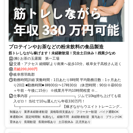
プロテインやお茶などの粉末飲料の食品製造
筋トレしながら稼げます！未経験歓迎！完全土日休み！残業少なめ
(株) お茶の玉露園 第一工場
交通・アクセス 細畑駅より南東へ徒歩10分。岐阜女子高校さん近く
月給200,000円
岐阜県羽島郡
勤務時間詳細 実働時間：1日あたり8時間 平均勤務日数：1ヶ月あた
り20日 ■勤務時間■ 8時00分〜17時30分 （休憩時間：90分※昼60分
＋午前・午後に15分） ※残業月平均10時間程度 ※...
仕事内容 ┌────────────────┐ ジムで10kg持ち上げても収
入ゼロ！ 当社で10㎏運んだら年収330万円！
└─┬──────────────┘ 【稼ぎながらウエイトトレーニング...
制服あり
業界未経験者歓迎
資格取得支援あり
フリーター歓迎
バイク通勤OK
車通勤OK
固定時間制
転勤なし
経験不問
未経験者歓迎
賞与あり
ブランクOK
育休あり
長期歓迎
長期休暇あり
土日祝休み
託児所あり