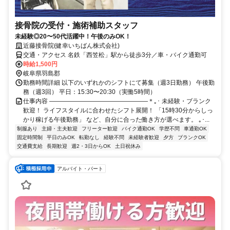
接骨院の受付・施術補助スタッフ
未経験◎20〜50代活躍中！午後のみOK！
近藤接骨院(健幸いちばん株式会社)
交通・アクセス 名鉄「西笠松」駅から徒歩3分／車・バイク通勤可
時給1,500円
岐阜県羽島郡
勤務時間詳細 以下のいずれかのシフトにて募集（週3日勤務） 午後勤
務（週3回） 平日：15:30〜20:30（実働5時間）
仕事内容 ――――――――――――――――＊｡･ 未経験・ブランク
歓迎！ ライフスタイルに合わせたシフト展開！ 「15時30分からしっ
かり稼げる午後勤務」 など、自分に合った働き方が選べます。 ｡･...
制服あり
主婦・主夫歓迎
フリーター歓迎
バイク通勤OK
学歴不問
車通勤OK
固定時間制
平日のみOK
転勤なし
経験不問
未経験者歓迎
夕方
ブランクOK
交通費支給
長期歓迎
週2・3日からOK
土日祝休み
アルバイト・パート