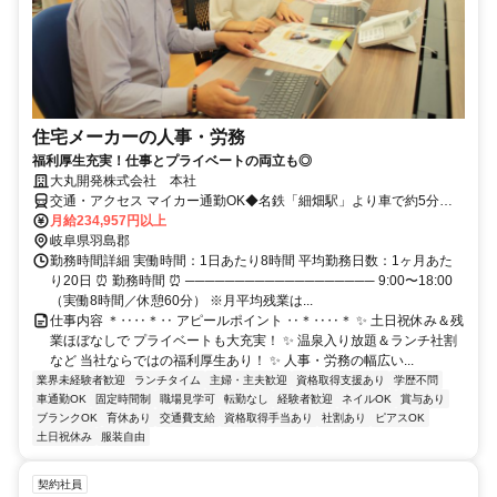
住宅メーカーの人事・労務
福利厚生充実！仕事とプライベートの両立も◎
大丸開発株式会社 本社
交通・アクセス マイカー通勤OK◆名鉄「細畑駅」より車で約5分、
徒歩約20分
月給234,957円以上
岐阜県羽島郡
勤務時間詳細 実働時間：1日あたり8時間 平均勤務日数：1ヶ月あた
り20日 ⏰ 勤務時間 ⏰ ─────────────────── 9:00〜18:00
（実働8時間／休憩60分） ※月平均残業は...
仕事内容 ＊‥‥＊‥ アピールポイント ‥＊‥‥＊ ✨ 土日祝休み＆残
業ほぼなしで プライベートも大充実！ ✨ 温泉入り放題＆ランチ社割
など 当社ならではの福利厚生あり！ ✨ 人事・労務の幅広い...
業界未経験者歓迎
ランチタイム
主婦・主夫歓迎
資格取得支援あり
学歴不問
車通勤OK
固定時間制
職場見学可
転勤なし
経験者歓迎
ネイルOK
賞与あり
ブランクOK
育休あり
交通費支給
資格取得手当あり
社割あり
ピアスOK
土日祝休み
服装自由
契約社員