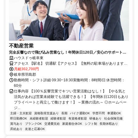
不動産営業
完全反響なので飛び込み営業なし！年間休日120日／安心のサポート体
制◎
ハウスドゥ岐阜東
アクセス 【駅名】 切通駅【アクセス】 【無料の駐車場があります】
切通駅から徒歩15分
月給302,700円
岐阜県羽島郡
勤務時間・シフト詳細 09:30~18:30実働時間：8時間/日 休憩時間：
60分
仕事内容 【100％反響営業でキツい営業活動はなし！】 【やる気と
活気があれば営業未経験でも活躍できる！】 【年間休日120日もあり
プライベートと両立して働けます！】 ～業務の流れ～ ◎ホームペー
ジ...
主婦・主夫歓迎
資格取得支援あり
長期
バイク通勤OK
学歴不問
車通勤OK
即日勤務OK
未経験者歓迎
経験者歓迎
有資格者歓迎
研修あり
社会保険完備
賞与あり
ブランクOK
交通費支給
家庭都合休OK
シフト制
長期休暇あり
昇給あり
友達と応募OK