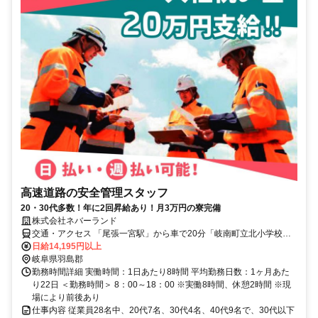
高速道路の安全管理スタッフ
20・30代多数！年に2回昇給あり！月3万円の寮完備
株式会社ネバーランド
交通・アクセス 「尾張一宮駅」から車で20分「岐南町立北小学校」
から車でスグ ※車OK
日給14,195円以上
岐阜県羽島郡
勤務時間詳細 実働時間：1日あたり8時間 平均勤務日数：1ヶ月あた
り22日 ＜勤務時間＞ 8：00～18：00 ※実働8時間、休憩2時間 ※現
場により前後あり
仕事内容 従業員28名中、20代7名、30代4名、40代9名で、30代以下