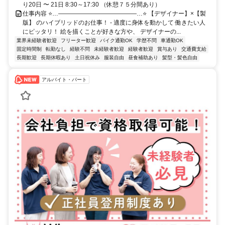
り20日 〜 21日 8:30～17:30 （休憩７５分間あり）
仕事内容 ⭐…―――――――――――――…⭐ 【デザイナー】×【製
版】 のハイブリッドのお仕事！ - 適度に身体を動かして 働きたい人
にピッタリ！ 絵を描くことが好きな方や、 デザイナーの...
業界未経験者歓迎
フリーター歓迎
バイク通勤OK
学歴不問
車通勤OK
固定時間制
転勤なし
経験不問
未経験者歓迎
経験者歓迎
賞与あり
交通費支給
長期歓迎
長期休暇あり
土日祝休み
服装自由
昼食補助あり
髪型・髪色自由
アルバイト・パート