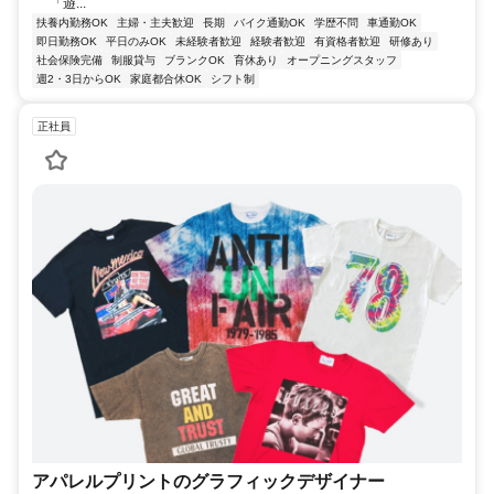
「遊...
扶養内勤務OK
主婦・主夫歓迎
長期
バイク通勤OK
学歴不問
車通勤OK
即日勤務OK
平日のみOK
未経験者歓迎
経験者歓迎
有資格者歓迎
研修あり
社会保険完備
制服貸与
ブランクOK
育休あり
オープニングスタッフ
週2・3日からOK
家庭都合休OK
シフト制
正社員
アパレルプリントのグラフィックデザイナー