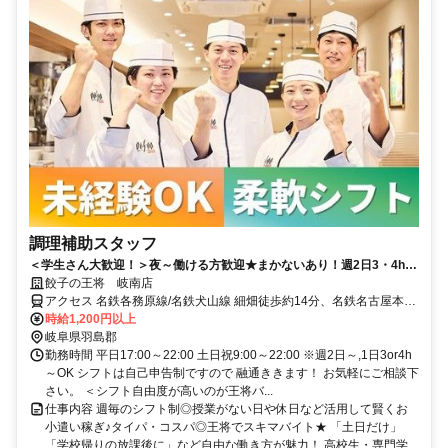
調理補助スタッフ
＜学生さん大歓迎！＞夜～働ける方歓迎★まかないあり！週2日3・4h～
柔軟な週毎シフト！学生さん活躍中♪未経験・短時間◎
餃子の王将 岐南店
アクセス 名鉄各務原線/名鉄犬山線 細畑徒歩約14分、名鉄名古屋本線/
名鉄空港線 岐南東口徒歩約20分
時給1,200円以上
岐阜県羽島郡
勤務時間 平日17:00～22:00 土日祝9:00～22:00 ※週2日～,1日3or4h
～OK シフトは自己申告制ですので 融通ききます！ お気軽にご相談下
さい。 ＜シフト自由度が高いのが王将バ...
仕事内容 週毎のシフト制◎授業がない日や休日など活用して賢くお
小遣い稼ぎ♪タイパ・コスパ◎王将でスキマバイト★ 「土日だけ」
「学校帰りの放課後に」など自由な働き方が魅力！ 高校生・専門学