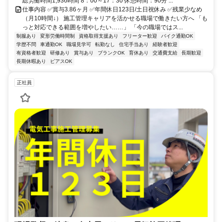
総労働時間1,936時間 8：00～17：30 休憩時間：90分 ...
仕事内容 ✅賞与3.86ヶ月 ✅年間休日123日/土日祝休み ✅残業少なめ
（月10時間↓） 施工管理キャリアを活かせる職場で働きたい方へ 「も
っと対応できる範囲を増やしたい……」 「今の職場ではス...
制服あり
変形労働時間制
資格取得支援あり
フリーター歓迎
バイク通勤OK
学歴不問
車通勤OK
職場見学可
転勤なし
住宅手当あり
経験者歓迎
有資格者歓迎
研修あり
賞与あり
ブランクOK
育休あり
交通費支給
長期歓迎
長期休暇あり
ピアスOK
正社員