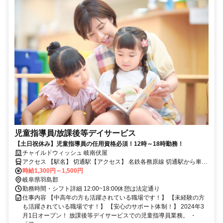
児童指導員/放課後等デイサービス
【土日祝休み】児童指導員の任用資格必須！12時～18時勤務！
チャイルドウィッシュ 岐南伏屋
アクセス 【駅名】 切通駅【アクセス】 名鉄各務原線 切通駅から車で
10分
時給1,300円～1,500円
岐阜県羽島郡
勤務時間・シフト詳細 12:00~18:00休憩は法定通り
仕事内容 【中高年の方も活躍されている職場です！】 【未経験の方
も活躍されている職場です！】 【安心のサポート体制！】 2024年3
月1日オープン！ 放課後等デイサービスでの児童指導員業務。 ・