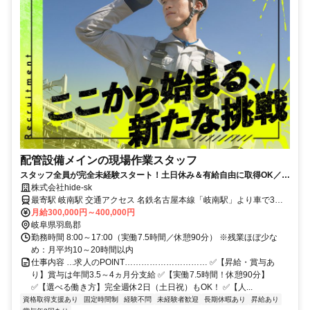
配管設備メインの現場作業スタッフ
スタッフ全員が完全未経験スタート！土日休み＆有給自由に取得OK／ご
家族の保険料分の手当を支給
株式会社hide-sk
最寄駅 岐南駅 交通アクセス 名鉄名古屋本線「岐南駅」より車で3分
＊岐阜市や瑞穂市、一宮市などからも 通勤できる立地です。 ●車通勤
月給300,000円～400,000円
OK
岐阜県羽島郡
勤務時間 8:00～17:00（実働7.5時間／休憩90分） ※残業ほぼ少な
め：月平均10～20時間以内
仕事内容 …求人のPOINT………………………… ✅【昇給・賞与あ
り】賞与は年間3.5～4ヵ月分支給 ✅【実働7.5時間！休憩90分】
✅【選べる働き方】完全週休2日（土日祝）もOK！ ✅【人...
資格取得支援あり
固定時間制
経験不問
未経験者歓迎
長期休暇あり
昇給あり