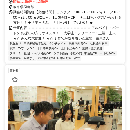
時給1,150円～1,250円
岐阜県羽島郡
勤務時間詳細 【勤務時間】 ランチ／9：00～15：00 ディナー／16：
00～22：00 ★週2日～、1日3時間～OK！ ★土日祝・夕方から入れる
方歓迎！ ★「平日のみ」「土日だけ」でもOK！ ★...
仕事内容 ＝＝＝＝＝＝＝＝＝＝＝＝＝＝＝＝＝＝ アルバイト・パー
トを お探しの方にオススメ！！ 大学生・フリーター・主婦・主夫
★☆ みんな大歓迎！ ★☆ 子育てが落ち着いた主婦・主夫さん ...
制服あり
業界未経験者歓迎
ランチタイム
扶養内勤務OK
社員登用あり
副業・WワークOK
1日4時間以内OK
土日祝のみOK
主婦・主夫歓迎
フリーター歓迎
バイク通勤OK
シフト自由
学歴不問
車通勤OK
平日のみOK
学生歓迎
転勤なし
未経験者歓迎
経験者歓迎
夕方
正社員