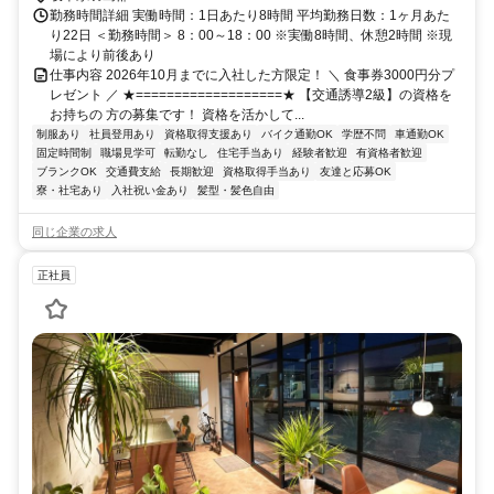
勤務時間詳細 実働時間：1日あたり8時間 平均勤務日数：1ヶ月あた
り22日 ＜勤務時間＞ 8：00～18：00 ※実働8時間、休憩2時間 ※現
場により前後あり
仕事内容 2026年10月までに入社した方限定！ ＼ 食事券3000円分プ
レゼント ／ ★===================★ 【交通誘導2級】の資格を
お持ちの 方の募集です！ 資格を活かして...
制服あり
社員登用あり
資格取得支援あり
バイク通勤OK
学歴不問
車通勤OK
固定時間制
職場見学可
転勤なし
住宅手当あり
経験者歓迎
有資格者歓迎
ブランクOK
交通費支給
長期歓迎
資格取得手当あり
友達と応募OK
寮・社宅あり
入社祝い金あり
髪型・髪色自由
同じ企業の求人
正社員