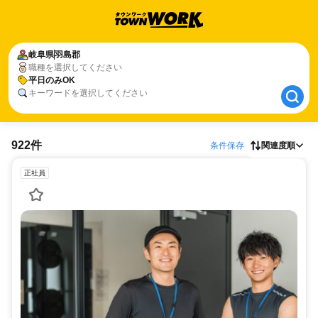
岐阜県
岐阜県
羽島郡
羽島郡
職種を選択してください
平日のみOK
平日のみOK
キーワードを選択してください
922件
条件保存
関連度順
正社員