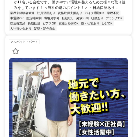
が11名いる会社です。 働きやすい環境を整えるために様々な取り組
みをしています！ ＜当社の魅力ポイント！＞ ・日給保証あり ...
業界未経験者歓迎
社員登用あり
資格取得支援あり
バイク通勤OK
学歴不問
車通勤OK
固定時間制
職場見学可
転勤なし
経験不問
研修あり
ブランクOK
交通費支給
長期歓迎
ピアスOK
友達と応募OK
寮・社宅あり
ひげOK
入社祝い金あり
髪型・髪色自由
アルバイト・パート