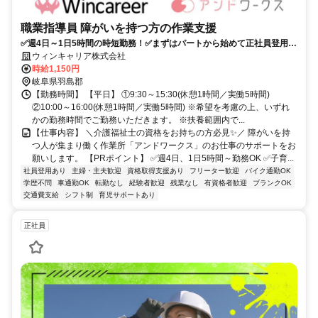
職業指導員 障がいを持つ方の作業支援
✅週4日～1日5時間の時短勤務！✅まずはパートから始めて正社員登用も
可能！✅資格取得支援あり
ウィンキャリア株式会社
時給1,150円
岐阜県羽島郡
【勤務時間】 【平日】 ①9:30～15:30(休憩1時間／実働5時間)
②10:00～16:00(休憩1時間／実働5時間) ※希望を考慮の上、いずれ
かの勤務時間でご勤務いただきます。 ※扶養範囲内で...
【仕事内容】 ＼介護福祉士の資格をお持ちの方必見✨／ 障がいを持
つ人が集まり働く作業所「アンドワークス」のお仕事のサポートをお
願いします。 【PRポイント】 ✅週4日、1日5時間～勤務OK ✅子育...
社員登用あり
主婦・主夫歓迎
資格取得支援あり
フリーター歓迎
バイク通勤OK
学歴不問
車通勤OK
転勤なし
経験者歓迎
残業なし
有資格者歓迎
ブランクOK
交通費支給
シフト制
育児サポートあり
正社員