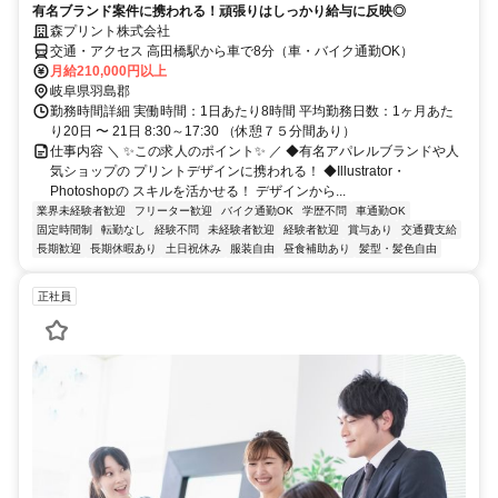
有名ブランド案件に携われる！頑張りはしっかり給与に反映◎
森プリント株式会社
交通・アクセス 高田橋駅から車で8分（車・バイク通勤OK）
月給210,000円以上
岐阜県羽島郡
勤務時間詳細 実働時間：1日あたり8時間 平均勤務日数：1ヶ月あた
り20日 〜 21日 8:30～17:30 （休憩７５分間あり）
仕事内容 ＼ ✨この求人のポイント✨ ／ ◆有名アパレルブランドや人
気ショップの プリントデザインに携われる！ ◆Illustrator・
Photoshopの スキルを活かせる！ デザインから...
業界未経験者歓迎
フリーター歓迎
バイク通勤OK
学歴不問
車通勤OK
固定時間制
転勤なし
経験不問
未経験者歓迎
経験者歓迎
賞与あり
交通費支給
長期歓迎
長期休暇あり
土日祝休み
服装自由
昼食補助あり
髪型・髪色自由
正社員