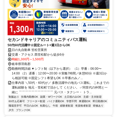
セカンドキャリアのコミュニティバス運転
50代60代活躍中☆固定ルート×週3日からOK
日の丸自動車 笠松営業所
交通・アクセス 西笠松駅から徒歩6分
時給1,300円～1,500円
岐阜県羽島郡
勤務時間詳細 ▼シフト制（以下から選択） （1）早番：06:00〜
14:00 （2）遅番：12:00〜20:00 ※実働7時間／休憩60分 ※週3日か
ら相談可能 ※固定シフト希望もOK ※早番のみ／...
仕事内容 ＼50代・60代が／ 多数活躍中の地元バス運転。 これまでの
運転経験を 地元・笠松町で活かして ください。 ✅同世代の仲間と一
緒に ￣￣￣￣￣￣￣￣￣￣￣ 元バス・タクシー・ トラ...
制服あり
扶養内勤務OK
副業・WワークOK
土日祝のみOK
主婦・主夫歓迎
60代も応募可
フリーター歓迎
バイク通勤OK
学歴不問
車通勤OK
即日勤務OK
職場見学可
平日のみOK
転勤なし
午前
経験者歓迎
有資格者歓迎
研修あり
夕方
ブランクOK