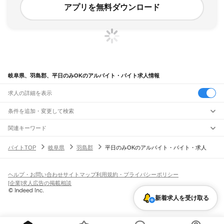
アプリを無料ダウンロード
岐阜県、羽島郡、平日のみOKのアルバイト・バイト求人情報
求人の詳細を表示
条件を追加・変更して検索
市区町村を追加・変更
関連キーワード
岐阜県 羽島市 平日のみ
岐阜県 羽島市 パート平日のみ
岐阜県
駅を追加・変更
バイトTOP
岐阜県
羽島郡
平日のみOKのアルバイト・バイト・求人
岐阜県 羽島市 平日のみで ok 高校生
岐阜県 羽島市 平日のみOK 土日祝休み
岐阜県
すべて
岐阜県 羽島市 土日のみ
岐阜市
大垣市
高山市
多治見市
関市
中津川市
美濃市
瑞浪市
羽島市
恵那市
職種を追加・変更
JR中央本線(名古屋～塩尻)
美濃加茂市
土岐市
各務原市
可児市
山県市
瑞穂市
飛騨市
本巣市
郡上市
下呂市
古虎渓駅
多治見駅
土岐市駅
瑞浪駅
釜戸駅
武並駅
恵那駅
美乃坂本駅
中津川駅
飲食・フードサービス
海津市
羽島郡
養老郡
不破郡
安八郡
揖斐郡
本巣郡
加茂郡
可児郡
大野郡
ヘルプ・お問い合わせ
サイトマップ
利用規約・プライバシーポリシー
特徴を追加・変更
落合川駅
坂下駅
飲食・フードサービス
すべて
[企業]求人広告の掲載相談
ホールスタッフ
キッチンスタッフ
皿洗い・洗い場
精肉・鮮魚加工
給食調理
人気
JR高山本線
雇用形態を追加・変更
新着求人を受け取る
パン屋（ベーカリー）
フードカウンター販売員
バー（BAR）・バーテンダー
日払いOK
高校生歓迎
学生歓迎
深夜の仕事
髪型・髪色自由
ひげOK
ネイルOK
岐阜駅
長森駅
那加駅
蘇原駅
各務ケ原駅
鵜沼駅
坂祝駅
美濃太田駅
古井駅
中川辺駅
飲食店補助（開店・閉店準備）
飲食店（店長・マネージャー）
ピアスOK
アルバイト・パート
履歴書不要
オープニングスタッフ
留学生・外国人活躍中
下麻生駅
上麻生駅
白川口駅
下油井駅
飛騨金山駅
焼石駅
下呂駅
禅昌寺駅
飛騨萩原駅
都道府県を変更
営業・販売
勤務期間
正社員
上呂駅
飛騨宮田駅
飛騨小坂駅
渚駅
久々野駅
飛騨一ノ宮駅
高山駅
上枝駅
飛騨国府駅
営業・販売
すべて