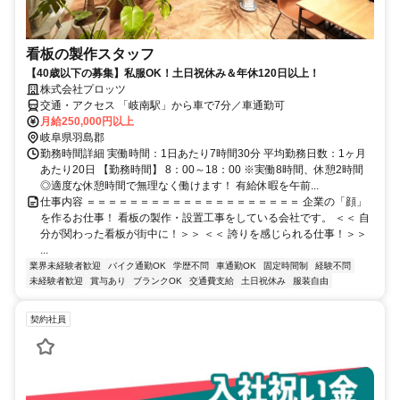
看板の製作スタッフ
【40歳以下の募集】私服OK！土日祝休み＆年休120日以上！
株式会社プロッツ
交通・アクセス 「岐南駅」から車で7分／車通勤可
月給250,000円以上
岐阜県羽島郡
勤務時間詳細 実働時間：1日あたり7時間30分 平均勤務日数：1ヶ月
あたり20日 【勤務時間】 8：00～18：00 ※実働8時間、休憩2時間
◎適度な休憩時間で無理なく働けます！ 有給休暇を午前...
仕事内容 ＝＝＝＝＝＝＝＝＝＝＝＝＝＝＝＝＝＝＝＝ 企業の「顔」
を作るお仕事！ 看板の製作・設置工事をしている会社です。 ＜＜ 自
分が関わった看板が街中に！＞＞ ＜＜ 誇りを感じられる仕事！＞＞
...
業界未経験者歓迎
バイク通勤OK
学歴不問
車通勤OK
固定時間制
経験不問
未経験者歓迎
賞与あり
ブランクOK
交通費支給
土日祝休み
服装自由
契約社員