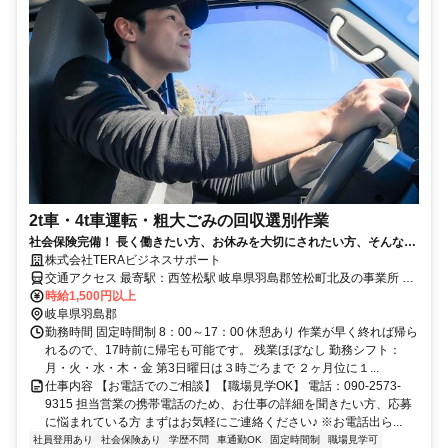
2t車・4t車運転・粗大ごみの回収選別作業
社会保険完備！ 長く働きたい方、お休みを大切にされたい方、そんな方
にぴったりの派遣会社です♪
株式会社TERAビジネスサポート
交通アクセス 最寄駅：西笠松駅 岐阜県羽島郡笠松町北及の事業所 自
動車通勤可能（無料駐車場有）
時給1,500円以上
岐阜県羽島郡
勤務時間 固定時間制 8：00～17：00 休憩あり 作業が早く終れば帰ら
れるので、17時前に帰宅も可能です。 残業ほぼなし 勤務シフト：
月・火・水・木・金 第3日曜日は３時ごろまで ２ヶ月位に１...
仕事内容 【お電話でのご相談】【職場見学OK】 電話：090-2573-
9315 担当営業の携帯電話のため、お仕事の詳細を聞きたい方、応募
に悩まれている方 まずはお気軽にご連絡ください♪ ※お電話出ら...
社員登用あり
社会保険あり
学歴不問
車通勤OK
固定時間制
職場見学可