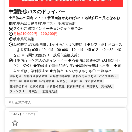
中型路線バスのドライバー
土日休みの固定シフト！普通免許があればOK！地域住民の足となるお仕
事です
岐阜乗合自動車(岐阜バス) 岐南営業所
アクセス 岐南インターチェンジから車で2分
月給210,000円～300,000円
岐阜県羽島郡
勤務時間 総労働時間：1ヶ月あたり170時間 【◆シフト例】※コース
により変動 ■05：40～15：00 ■08：10～19：45 ■12：40～22：40
など ※時間外勤務あり（残業代全額支給） ...
仕事内容 ー＼求人のポイント／ー ◆応募時は普通免許（AT限定可）
だけでOK！ ◆59歳まで毎年昇給制度♪ ◆8割が未経験の出身！ ◆充
実の研修、福利厚生★ ◆定着率94%で働きやすさ◎ ー 路線バ...
制服あり
業界未経験者歓迎
変形労働時間制
資格取得支援あり
バイク通勤OK
学歴不問
車通勤OK
職場見学可
転勤なし
経験不問
未経験者歓迎
住宅手当あり
経験者歓迎
有資格者歓迎
食費補助あり
研修あり
賞与あり
ブランクOK
育休あり
交通費支給
同じ企業の求人
アルバイト・パート