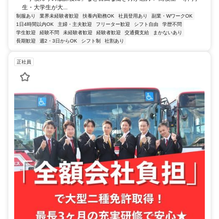
生・大学生が大...
制服あり
業界未経験者歓迎
扶養内勤務OK
社員登用あり
副業・WワークOK
1日4時間以内OK
主婦・主夫歓迎
フリーター歓迎
シフト自由
学歴不問
学生歓迎
経験不問
未経験者歓迎
経験者歓迎
交通費支給
まかないあり
長期歓迎
週2・3日からOK
シフト制
社割あり
正社員