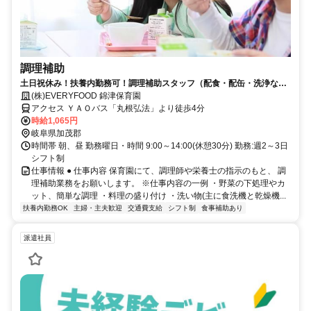
調理補助
土日祝休み！扶養内勤務可！調理補助スタッフ（配食・配缶・洗浄な
ど）募集中！
(株)EVERYFOOD 錦津保育園
アクセス ＹＡＯバス「丸根弘法」より徒歩4分
時給1,065円
岐阜県加茂郡
時間帯 朝、昼 勤務曜日・時間 9:00～14:00(休憩30分) 勤務:週2～3日
シフト制
仕事情報 ● 仕事内容 保育園にて、調理師や栄養士の指示のもと、 調
理補助業務をお願いします。 ※仕事内容の一例 ・野菜の下処理やカ
ット、簡単な調理 ・料理の盛り付け ・洗い物(主に食洗機と乾燥機...
扶養内勤務OK
主婦・主夫歓迎
交通費支給
シフト制
食事補助あり
派遣社員