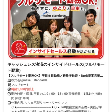
キャッシュレス決済のインサイドセールス(フルリモー
ト勤務)
【フルリモート勤務OK】平日５日勤務／経験者歓迎・BtoB提案営業で
スキルアップ
株式会社make standards
フルリモート
時給1,600円以上
勤務時間・曜日: 平日のみ 9：00～18：00 実働時間：1日あたり8時
間 休憩1時間
仕事内容: ＼＼在宅型リモートワーク ／／
◇★───────────────★◇ ●BtoB提案営業の基礎～実践が学
べる ●平日のみ週5で土日はゆっくり◎ ●正社員登用実績あり