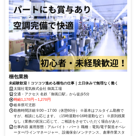
梱包業務
未経験歓迎！コツコツ進める梱包の仕事｜土日休みで無理なく働く
太陽社電気株式会社 御嵩工場
交通・アクセス 名鉄「御嵩口駅」から徒歩5分
時給1,170円～1,270円
岐阜県可児郡
勤務時間詳細 9:00～17:00（休憩60分） ※基本はフルタイム勤務で
すが、相談にも応じます。（15時退勤や16時退勤など） ※原則残業
なし（業務の状況に応じて、ご相談をさせていただく場合があり...
仕事内容 雇用形態：アルバイト・パート 職種：電気/電子製造オペレ
ーター/ラインマネージャー、設備保全/メンテナンス、倉庫作業スタ