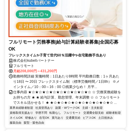
フルリモート労務事務|給与計算経験者募集|全国応募
OK
フレックスタイム✨子育て世代60％活躍中✨在宅勤務手当あり
株式会社kubellパートナー
フルリモート
月給208,000円～431,200円
勤務時間詳細 実働時間：1日あたり8時間 平均勤務日数：1ヶ月あた
り18日 〜 20日 フレックスタイム制 （標準労働時間／1日8h） ※メ
インタイム／10：00～16：00 ◎残業少なめ！ 月平...
仕事内容 ★☆★☆★☆★☆★☆★☆★☆★☆★☆ ☆ 労務実務経験を
お持ちの方 ★ ★ 給与計算、勤怠管理、年末調整 ☆ ☆ フルリモート
でスキル活かせる！ ★ ★☆★☆★☆★☆★☆★☆★☆★☆★☆ ...
業界未経験者歓迎
社員登用あり
副業・WワークOK
主婦・主夫歓迎
資格取得支援あり
学歴不問
転勤なし
フルリモート
交通費全額支給
経験者歓迎
ネイルOK
研修あり
在宅OK
賞与あり
交通費支給
ピアスOK
土日祝休み
服装自由
髪型・髪色自由