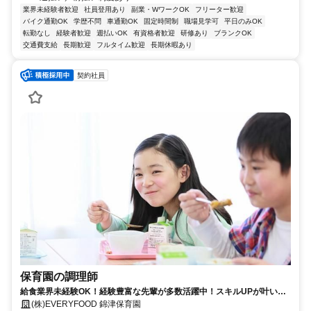
業界未経験者歓迎
社員登用あり
副業・WワークOK
フリーター歓迎
バイク通勤OK
学歴不問
車通勤OK
固定時間制
職場見学可
平日のみOK
転勤なし
経験者歓迎
週払いOK
有資格者歓迎
研修あり
ブランクOK
交通費支給
長期歓迎
フルタイム歓迎
長期休暇あり
契約社員
保育園の調理師
給食業界未経験OK！経験豊富な先輩が多数活躍中！スキルUPが叶いま
す！
(株)EVERYFOOD 錦津保育園