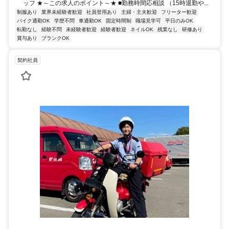
ッフ ★～この求人のポイント～★ ■勤務時間応相談 （15時退勤や...
制服あり
業界未経験者歓迎
社員登用あり
主婦・主夫歓迎
フリーター歓迎
バイク通勤OK
学歴不問
車通勤OK
固定時間制
職場見学可
平日のみOK
転勤なし
経験不問
未経験者歓迎
経験者歓迎
ネイルOK
残業なし
研修あり
賞与あり
ブランクOK
契約社員