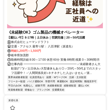
《未経験OK》ゴム製品の機械オペレーター
【週払い可】8-17時｜土日休み｜空調完備｜20～50代活躍
株式会社ヒューマンドラフト
交通・アクセス 最寄り駅： 八百津駅（派遣先）
時給1,200円～1,500円
岐阜県加茂郡
勤務時間詳細 8:00～17:00 休憩 60分 実働 8時間 残業 0～30時間/月
仕事内容 ━━━━━━━━━━━━━━━━━━ ✅未経験者さん大
歓迎(/'▽')/ ✅土日休み♪大型連休もあり◎ ✅20代～50代までのスタッ
フ活躍中！ ✅人間関係良好♪ネチネチした人はいません ✅派...
業界未経験者歓迎
社員登用あり
副業・WワークOK
主婦・主夫歓迎
フリーター歓迎
バイク通勤OK
学歴不問
車通勤OK
固定時間制
職場見学可
平日のみOK
転勤なし
経験不問
未経験者歓迎
経験者歓迎
週払いOK
有資格者歓迎
研修あり
ブランクOK
交通費支給
派遣社員