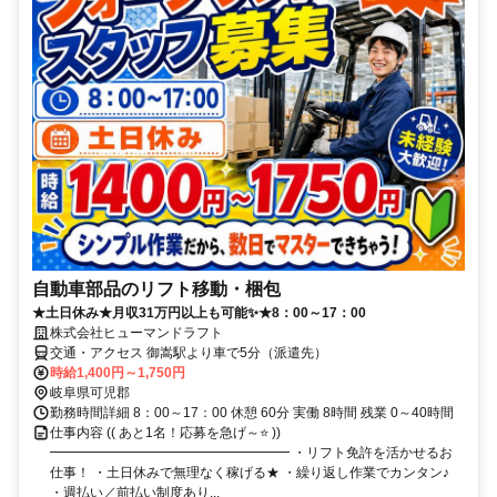
自動車部品のリフト移動・梱包
★土日休み★月収31万円以上も可能✨★8：00～17：00
株式会社ヒューマンドラフト
交通・アクセス 御嵩駅より車で5分（派遣先）
時給1,400円～1,750円
岐阜県可児郡
勤務時間詳細 8：00～17：00 休憩 60分 実働 8時間 残業 0～40時間
仕事内容 (( あと1名！応募を急げ～⭐ ))
━━━━━━━━━━━━━━━━━━ ・リフト免許を活かせるお
仕事！ ・土日休みで無理なく稼げる★ ・繰り返し作業でカンタン♪
・週払い／前払い制度あり...