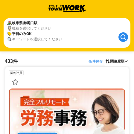
岐阜県
御嵩口駅
職種を選択してください
平日のみOK
キーワードを選択してください
433件
条件保存
関連度順
契約社員