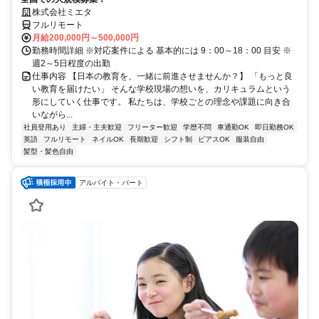
株式会社ミエタ
フルリモート
月給200,000円～500,000円
勤務時間詳細 ※対応案件による 基本的には 9：00～18：00 目安 ※
週2～5日程度の出勤
仕事内容 【日本の教育を、一緒に前進させませんか？】 「もっと良
い教育を届けたい」 そんな学校現場の想いを、カリキュラムという
形にしていく仕事です。 私たちは、学校ごとの理念や課題に向き合
いながら...
社員登用あり
主婦・主夫歓迎
フリーター歓迎
学歴不問
車通勤OK
即日勤務OK
英語
フルリモート
ネイルOK
長期歓迎
シフト制
ピアスOK
服装自由
髪型・髪色自由
アルバイト・パート