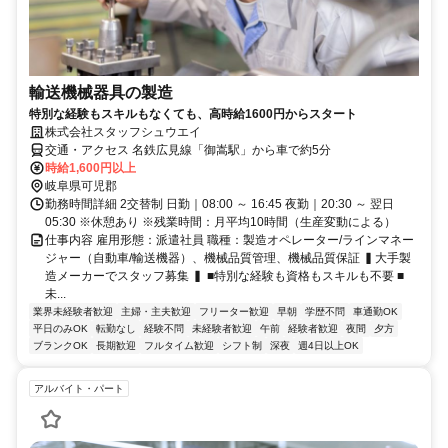
輸送機械器具の製造
特別な経験もスキルもなくても、高時給1600円からスタート
株式会社スタッフシュウエイ
交通・アクセス 名鉄広見線「御嵩駅」から車で約5分
時給1,600円以上
岐阜県可児郡
勤務時間詳細 2交替制 日勤｜08:00 ～ 16:45 夜勤｜20:30 ～ 翌日
05:30 ※休憩あり ※残業時間：月平均10時間（生産変動による）
仕事内容 雇用形態：派遣社員 職種：製造オペレーター/ラインマネー
ジャー（自動車/輸送機器）、機械品質管理、機械品質保証 ▍大手製
造メーカーでスタッフ募集 ▍ ■特別な経験も資格もスキルも不要 ■
未...
業界未経験者歓迎
主婦・主夫歓迎
フリーター歓迎
早朝
学歴不問
車通勤OK
平日のみOK
転勤なし
経験不問
未経験者歓迎
午前
経験者歓迎
夜間
夕方
ブランクOK
長期歓迎
フルタイム歓迎
シフト制
深夜
週4日以上OK
アルバイト・パート