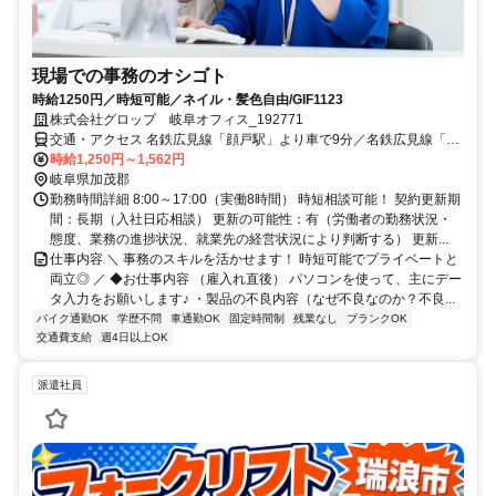
現場での事務のオシゴト
時給1250円／時短可能／ネイル・髪色自由/GIF1123
株式会社グロップ 岐阜オフィス_192771
交通・アクセス 名鉄広見線「顔戸駅」より車で9分／名鉄広見線「御
嵩口駅」より車で10分
時給1,250円～1,562円
岐阜県加茂郡
勤務時間詳細 8:00～17:00（実働8時間） 時短相談可能！ 契約更新期
間：長期（入社日応相談） 更新の可能性：有（労働者の勤務状況・
態度、業務の進捗状況、就業先の経営状況により判断する） 更新...
仕事内容 ＼ 事務のスキルを活かせます！ 時短可能でプライベートと
両立◎ ／ ◆お仕事内容 （雇入れ直後） パソコンを使って、主にデー
タ入力をお願いします♪ ・製品の不良内容（なぜ不良なのか？不良...
バイク通勤OK
学歴不問
車通勤OK
固定時間制
残業なし
ブランクOK
交通費支給
週4日以上OK
派遣社員