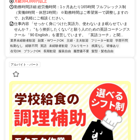
月給304,000円以上
勤務時間詳細 総労働時間：1ヶ月あたり165時間 フルフレックス制
（実働8時間・休憩1時間） ※勤務時間はご希望第一で調整しますの
で、お気軽にご相談ください。
仕事内容 「せっかく身につけた英語力、使わないまま眠らせていま
せんか？」 “もう挫折したくない”と願う人のための英語コーチングス
クール 「90 English」を運営しています。 「英語コーチ」と聞...
業界未経験者歓迎
副業・WワークOK
主婦・主夫歓迎
フリーター歓迎
学歴不問
転勤なし
経験不問
英語
未経験者歓迎
フルリモート
残業なし
研修あり
在宅OK
ブランクOK
長期歓迎
服装自由
履歴書不要
髪型・髪色自由
アルバイト・パート