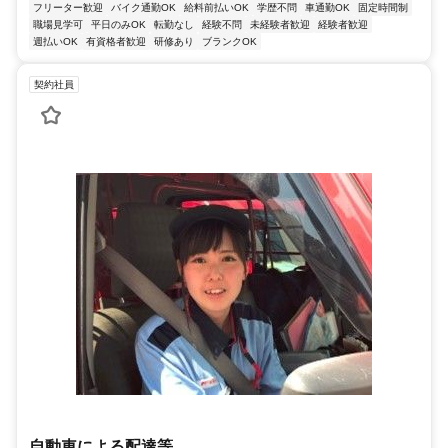
フリーター歓迎
バイク通勤OK
給料前払いOK
学歴不問
車通勤OK
固定時間制
職場見学可
平日のみOK
転勤なし
経験不問
未経験者歓迎
経験者歓迎
週払いOK
有資格者歓迎
研修あり
ブランクOK
契約社員
自動車による配達等