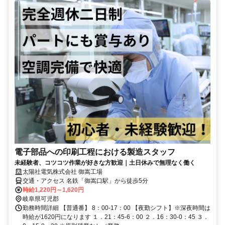
電子部品への印刷工程における製造スタッフ
未経験者、コツコツ作業が好きな方歓迎｜土日休みで無理なく働く
太陽社電気株式会社 御嵩工場
交通・アクセス 名鉄「御嵩口駅」から徒歩5分
時給1,220円～1,620円
岐阜県可児郡
勤務時間詳細 【普通番】 8：00-17：00 【夜勤シフト】※深夜時間は
時給が1620円になります １．21：45-6：00 ２．16：30-0：45 ３．