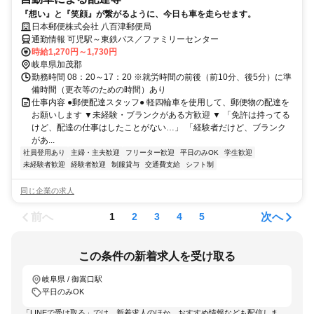
『想い』と『笑顔』が繋がるように、今日も車を走らせます。
日本郵便株式会社 八百津郵便局
通勤情報 可児駅～東鉄バス／ファミリーセンター
時給1,270円～1,730円
岐阜県加茂郡
勤務時間 08：20～17：20 ※就労時間の前後（前10分、後5分）に準
備時間（更衣等のための時間）あり
仕事内容 ●郵便配達スタッフ● 軽四輪車を使用して、郵便物の配達を
お願いします ▼未経験・ブランクがある方歓迎 ▼ 「免許は持ってる
けど、配達の仕事はしたことがない…」 「経験者だけど、ブランク
があ...
社員登用あり
主婦・主夫歓迎
フリーター歓迎
平日のみOK
学生歓迎
未経験者歓迎
経験者歓迎
制服貸与
交通費支給
シフト制
同じ企業の求人
前へ
次へ
1
2
3
4
5
この条件の新着求人を受け取る
岐阜県 / 御嵩口駅
平日のみOK
「LINEで受け取る」では、新着求人のほか、おすすめ情報なども配信しま