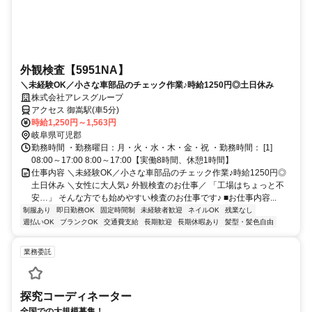
外観検査【5951NA】
＼未経験OK／小さな車部品のチェック作業♪時給1250円◎土日休み
株式会社アレスグループ
アクセス 御嵩駅(車5分)
時給1,250円～1,563円
岐阜県可児郡
勤務時間 ・勤務曜日：月・火・水・木・金・祝 ・勤務時間： [1]
08:00～17:00 8:00～17:00【実働8時間、休憩1時間】
仕事内容 ＼未経験OK／小さな車部品のチェック作業♪時給1250円◎
土日休み ＼女性に大人気♪ 外観検査のお仕事／ 「工場はちょっと不
安…」 そんな方でも始めやすい検査のお仕事です♪ ■お仕事内容...
制服あり
即日勤務OK
固定時間制
未経験者歓迎
ネイルOK
残業なし
週払いOK
ブランクOK
交通費支給
長期歓迎
長期休暇あり
髪型・髪色自由
業務委託
探究コーディネーター
全国での大規模募集！