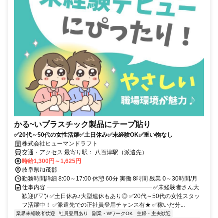
かる~いプラスチック製品にテープ貼り
✅20代～50代の女性活躍✅土日休み✅未経験OK✅重い物なし
株式会社ヒューマンドラフト
交通・アクセス 最寄り駅： 八百津駅（派遣先）
時給1,300円～1,625円
岐阜県加茂郡
勤務時間詳細 8:00～17:00 休憩 60分 実働 8時間 残業 0～30時間/月
仕事内容 ━━━━━━━━━━━━━━━━━━ ✅未経験者さん大
歓迎(/'▽')/ ✅土日休み♪大型連休もあり◎ ✅20代～50代の女性スタッ
フ活躍中！ ✅派遣先での正社員登用チャンス有★ ✅稼いだ分...
業界未経験者歓迎
社員登用あり
副業・WワークOK
主婦・主夫歓迎