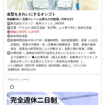
金型をきれいにするオシゴト
未経験OK／玉掛クレーンお持ちの方歓迎／/GIF1123
株式会社グロップ 岐阜オフィス_188356
交通・アクセス 名鉄広見線「顔戸駅」より車で9分／名鉄広見線「御
嵩口駅」より車で10分
時給1,500円～1,875円
岐阜県加茂郡
勤務時間詳細 8:00-17:00（実働8時間） 契約更新期間：長期（入社日
応相談） 更新の可能性：有（労働者の勤務状況・態度、業務の進捗
状況、就業先の経営状況により判断する） 更新上限の有無：回数...
仕事内容 ＼ 高時給1500円◎金型をきれいにするオシゴト！ ～60代
まで活躍中◎ ／ ◆お仕事内容 （雇入れ直後） 自動車のプラスチック
製品を作っている企業さんです◎ ◇具体的な作業内容 ［...
バイク通勤OK
学歴不問
車通勤OK
固定時間制
残業なし
ブランクOK
交通費支給
週4日以上OK
アルバイト・パート