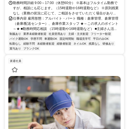
勤務時間詳細 9:00～17:00（休憩60分） ※基本はフルタイム勤務で
すが、相談にも応じます。（15時退勤や16時退勤など） ※原則残業
なし（業務の状況に応じて、ご相談をさせていただく場合があり...
仕事内容 雇用形態：アルバイト・パート 職種：倉庫管理、倉庫管理
（倉庫/配送センター）、倉庫作業スタッフ ★～この求人のポイント
～★ ■勤務時間応相談 （15時退勤や16時退勤など） ■主婦さん活...
制服あり
業界未経験者歓迎
社員登用あり
主婦・主夫歓迎
フリーター歓迎
バイク通勤OK
学歴不問
車通勤OK
固定時間制
職場見学可
平日のみOK
転勤なし
経験不問
未経験者歓迎
経験者歓迎
ネイルOK
残業なし
研修あり
賞与あり
ブランクOK
派遣社員