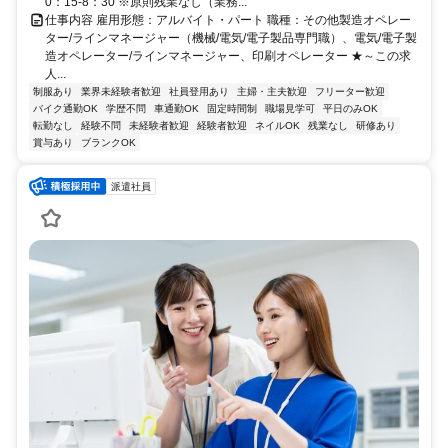
0：15-8：30 ※原則残業なし（業務...
仕事内容 雇用形態：アルバイト・パート 職種：その他製造オペレー
ター/ラインマネージャー（機械/電気/電子製品専門職）、電気/電子製
造オペレーター/ラインマネージャー、印刷オペレーター ★～この求
人...
制服あり
業界未経験者歓迎
社員登用あり
主婦・主夫歓迎
フリーター歓迎
バイク通勤OK
学歴不問
車通勤OK
固定時間制
職場見学可
平日のみOK
転勤なし
経験不問
未経験者歓迎
経験者歓迎
ネイルOK
残業なし
研修あり
賞与あり
ブランクOK
派遣社員