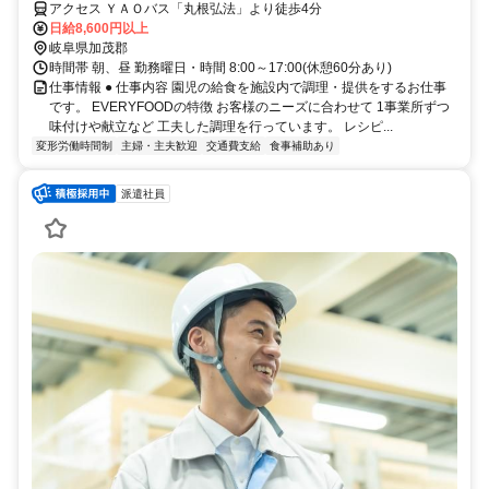
アクセス ＹＡＯバス「丸根弘法」より徒歩4分
日給8,600円以上
岐阜県加茂郡
時間帯 朝、昼 勤務曜日・時間 8:00～17:00(休憩60分あり)
仕事情報 ● 仕事内容 園児の給食を施設内で調理・提供をするお仕事
です。 EVERYFOODの特徴 お客様のニーズに合わせて 1事業所ずつ
味付けや献立など 工夫した調理を行っています。 レシピ...
変形労働時間制
主婦・主夫歓迎
交通費支給
食事補助あり
派遣社員