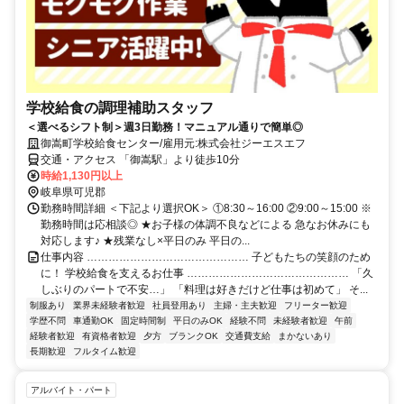
学校給食の調理補助スタッフ
＜選べるシフト制＞週3日勤務！マニュアル通りで簡単◎
御嵩町学校給食センター/雇用元:株式会社ジーエスエフ
交通・アクセス 「御嵩駅」より徒歩10分
時給1,130円以上
岐阜県可児郡
勤務時間詳細 ＜下記より選択OK＞ ①8:30～16:00 ②9:00～15:00 ※
勤務時間は応相談◎ ★お子様の体調不良などによる 急なお休みにも
対応します♪ ★残業なし×平日のみ 平日の...
仕事内容 ……………………………………… 子どもたちの笑顔のため
に！ 学校給食を支えるお仕事 ……………………………………… 「久
しぶりのパートで不安…」 「料理は好きだけど仕事は初めて」 そ...
制服あり
業界未経験者歓迎
社員登用あり
主婦・主夫歓迎
フリーター歓迎
学歴不問
車通勤OK
固定時間制
平日のみOK
経験不問
未経験者歓迎
午前
経験者歓迎
有資格者歓迎
夕方
ブランクOK
交通費支給
まかないあり
長期歓迎
フルタイム歓迎
アルバイト・パート