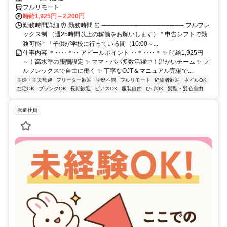
フルリモート
時給1,925円～2,200円
勤務時間詳細 ⏰ 勤務時間 ⏰ ────────────────── フルフレ
ックス制 （週25時間以上の稼働をお願いします） * 申告シフトで勤
務可能 * 「子供が学校に行っている間（10:00～...
仕事内容 ＊‥‥＊‥ アピールポイント ‥＊‥‥＊ ✨ 時給1,925円
～！高水準の報酬設定 ✨ ママ・パパ多数活躍中！温かいチーム ✨ フ
ルフレックスで自由に働く ✨ 丁寧なOJT＆マニュアル完備で...
主婦・主夫歓迎
フリーター歓迎
学歴不問
フルリモート
経験者歓迎
ネイルOK
在宅OK
ブランクOK
長期歓迎
ピアスOK
服装自由
ひげOK
髪型・髪色自由
派遣社員