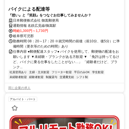
バイクによる配達等
『想い』と『笑顔』をつなぐお仕事してみませんか？
日本郵便株式会社 御嵩郵便局
通勤情報 名鉄広見線/御嵩駅
時給1,300円～1,730円
岐阜県可児郡
勤務時間 08：20～17：20 ※就労時間の前後（前10分、後5分）に準
備時間（更衣等のための時間）あり
仕事内容 ●郵便配達スタッフ● バイクを使用して、郵便物の配達をお
願いします ▼未経験・ブランクがある方歓迎 ▼ 「免許は持ってるけ
ど、バイクに乗る仕事をしたことがない…」 「経験者だけど、ブラ
ンク...
社員登用あり
主婦・主夫歓迎
フリーター歓迎
平日のみOK
学生歓迎
未経験者歓迎
経験者歓迎
制服貸与
交通費支給
シフト制
同じ企業の求人
アルバイト・パート