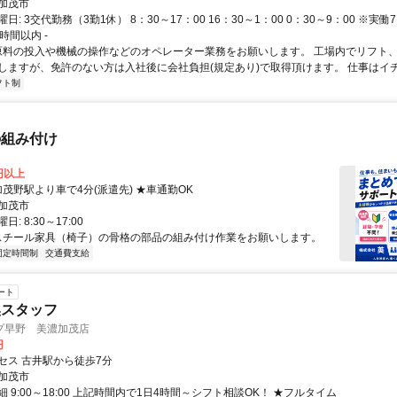
加茂市
: 3交代勤務（3勤1休） 8：30～17：00 16：30～1：00 0：30～9：00 ※実働
時間以内 -
 原料の投入や機械の操作などのオペレーター業務をお願いします。 工場内でリフト
しますが、免許のない方は入社後に会社負担(規定あり)で取得頂けます。 仕事はイチか
フト制
の組み付け
0円以上
クセス: 加茂野駅より車で4分(派遣先) ★車通勤OK
加茂市
: 8:30～17:00
 スチール家具（椅子）の骨格の部品の組み付け作業をお願いします。
固定時間制
交通費支給
ート
換スタッフ
プ早野 美濃加茂店
円
セス 古井駅から徒歩7分
加茂市
 9:00～18:00 上記時間内で1日4時間～シフト相談OK！ ★フルタイム