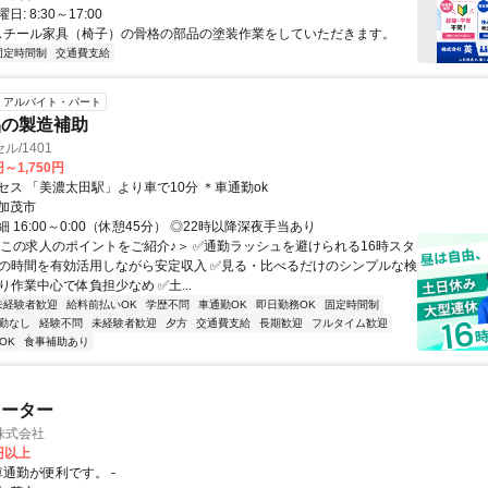
: 8:30～17:00
 スチール家具（椅子）の骨格の部品の塗装作業をしていただきます。
固定時間制
交通費支給
アルバイト・パート
品の製造補助
/1401
円～1,750円
セス 「美濃太田駅」より車で10分 ＊車通勤ok
加茂市
 16:00～0:00（休憩45分） ◎22時以降深夜手当あり
＜この求人のポイントをご紹介♪＞ ✅通勤ラッシュを避けられる16時スタ
中の時間を有効活用しながら安定収入 ✅見る・比べるだけのシンプルな検
り作業中心で体負担少なめ ✅土...
未経験者歓迎
給料前払いOK
学歴不問
車通勤OK
即日勤務OK
固定時間制
勤なし
経験不問
未経験者歓迎
夕方
交通費支給
長期歓迎
フルタイム歓迎
OK
食事補助あり
レーター
株式会社
0円以上
アクセス: 車通勤が便利です。 -