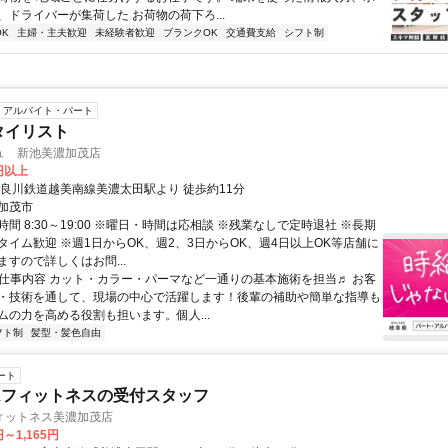
、ドライバーが集荷した お荷物の荷下ろ...
K
主婦・主夫歓迎
未経験者歓迎
ブランクOK
交通費支給
シフト制
アルバイト・パート
タイリスト
ュ 新池美濃加茂店
0円以上
長良川鉄道越美南線美濃太田駅より 徒歩約11分
加茂市
間 8:30～19:00 ※曜日・時間は応相談 ※残業なしで定時退社 ※長期
タイム歓迎 ※週1日からOK、週2、3日からOK、週4日以上OK等店舗に
すので詳しくはお問...
● 仕事内容 カット・カラー・パーマなど一通りの基本施術を担当♬ お客
・技術を通して、現場の中心で活躍します！後輩の補助や簡単な指導も
ムの力を高める役割も担います。個人...
フト制
髪型・髪色自由
ート
ムフィットネスの受付スタッフ
ィットネス美濃加茂店
円～1,165円