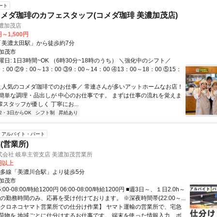
ート
メダ珈琲のカフェスタッフ(コメダ珈琲 美濃加茂店)
濃加茂店
円～1,500円
クセス: 「美濃太田駅」から徒歩約7分
加茂市
日: 1日3時間~OK （6時30分~18時のうち） ＼強化中のシフト／
：00 ②9：00～13：00 ③9：00～14：00 ④13：00～18：00 ⑤15：
 ＼人気のコメダ珈琲でのお仕事／ 常連さんが多いアットホームなお店！
簡単な調理・品出しが 中心のお仕事です。 まずは仕事の流れを覚えま
輩スタッフが優しく 丁寧にお...
2・3日からOK
シフト制
昇給あり
アルバイト・パート
(営業所)
会社 岐阜主管支店 美濃加茂営業所
0円以上
大多線「美濃川合駅」より徒歩5分
加茂市
00-08:00/時給1200円 06:00-08:00/時給1200円 ■週3日～、１日2.0h～
の勤務時間のみ、応募を受け付けております。 ※深夜時間帯(22:00～...
【クロネコヤマト営業所での仕分け作業】 ヤマト運輸の営業所で、宅急
荷物を 地域ごとに仕分けするお仕事です。 端末を使った情報入力、ボ