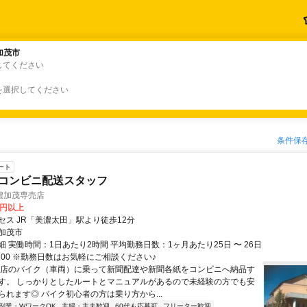
加茂市
加茂市
してください
を選択してください
条件保
ート
コンビニ配送スタッフ
濃加茂専売店
0円以上
セス JR「美濃太田」駅より徒歩12分
加茂市
 実働時間：1日あたり2時間 平均勤務日数：1ヶ月あたり25日 〜 26日
：00 ※勤務日数はお気軽にご相談ください♪
お店のバイク（車両）に乗って新聞配達や新聞各紙をコンビニへ納品す
す。 しっかりとしたルートとマニュアルがあるので未経験の方でも安
られます◎ バイク初心者の方は乗り方から...
副業・WワークOK
主婦・主夫歓迎
60代も応募可
フリーター歓迎