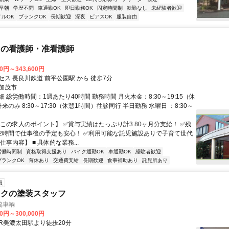
早朝
学歴不問
車通勤OK
即日勤務OK
固定時間制
転勤なし
未経験者歓迎
イルOK
ブランクOK
長期歓迎
深夜
ピアスOK
服装自由
クの看護師・准看護師
00円～343,600円
ス 長良川鉄道 前平公園駅 から 徒歩7分
加茂市
 総労働時間：1週あたり40時間 勤務時間 月火木金：8:30～19:15（休
来のみ 8:30～17:30（休憩1時間）往診同行 半日勤務 水曜日 ：8:30～
【この求人のポイント】 ✅賞与実績はたっぷり計3.80ヶ月分支給！ ✅残
2時間で仕事後の予定も安心！ ✅利用可能な託児施設ありで子育て世代
仕事内容】 ■ 具体的な業務...
労働時間制
資格取得支援あり
バイク通勤OK
車通勤OK
経験者歓迎
ブランクOK
育休あり
交通費支給
長期歓迎
食事補助あり
託児所あり
員
ックの塗装スタッフ
協車輌
00円～300,000円
クセス: JR美濃太田駅より徒歩20分