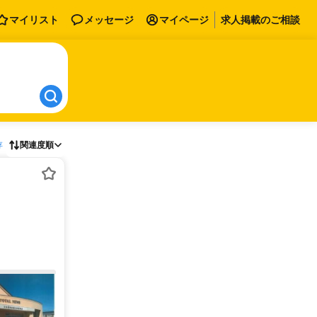
マイリスト
メッセージ
マイページ
求人掲載のご相談
存
関連度順