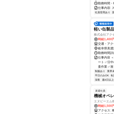
勤務時間・曜日
仕事内容:
社員登用あり
軽い缶製
株式会社アクセル
時給1,400
交通・アク
岐阜県美濃
勤務時間詳細
仕事内容 
ート ✅日
査作業 ✅座
制服あり
業界
平日のみOK
転
深夜
週4日以上
派遣社員
機械オペ
エヌビーエム
時給1,50