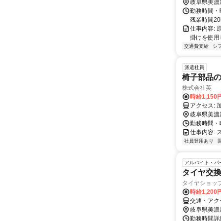
岐阜県美濃
勤務時間・曜日
残業時間20
仕事内容:
掛けを使用
交通費支給
シ
派遣社員
椅子部品
株式会社英
時給1,15
ア
岐阜県美濃
勤務時間・曜日
仕事内容:
社員登用あり
アルバイト・パ
タイヤ交
タイヤショッ
時給1,200
交通・アク
岐阜県美濃
勤務時間詳細