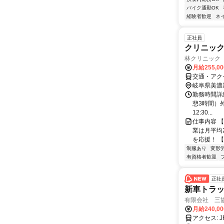
バイク通勤OK
経験者歓迎
ネ
正社員
クリニッ
林クリニック
月給255,0
交通・アクセ
岐阜県美濃
勤務時間詳細
憩3時間）外
12:30...
仕事内容 
業は月平均
を応援！ 【
制服あり
変形
有資格者歓迎
正社
新車トラ
有限会社 三
月給240,0
ア