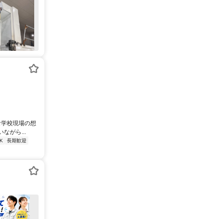
な学校現場の想
がら...
K
長期歓迎