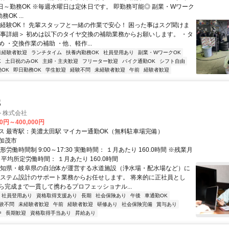
2日～勤務OK ※毎週水曜日は定休日です。 即勤務可能◎ 副業・Wワーク
OK ...
未経験OK！ 先輩スタッフと一緒の作業で安心！ 困った事はスグ聞けま
仕事詳細＞ 初めは以下のタイヤ交換の補助業務からお願いします。 ・タ
 ・交換作業の補助 ・他、軽作...
未経験者歓迎
ランチタイム
扶養内勤務OK
社員登用あり
副業・WワークOK
K
土日祝のみOK
主婦・主夫歓迎
フリーター歓迎
バイク通勤OK
シフト自由
OK
即日勤務OK
学生歓迎
経験不問
未経験者歓迎
午前
経験者歓迎
職
ト株式会社
00円～400,000円
交通アクセス 最寄駅：美濃太田駅 マイカー通勤OK（無料駐車場完備）
加茂市
形労働時間制 9:00～17:30 実働時間： １月あたり 160.0時間 ※残業月
 平均所定労働時間： １月あたり 160.0時間
愛知県・岐阜県の自治体が運営する水道施設（浄水場・配水場など）に
システム設計のサポート業務からお任せします。 将来的に正社員とし
ら完成まで一貫して携わるプロフェッショナル...
社員登用あり
資格取得支援あり
長期
社会保険あり
午後
車通勤OK
験不問
未経験者歓迎
午前
経験者歓迎
研修あり
社会保険完備
賞与あり
中
長期歓迎
資格取得手当あり
昇給あり