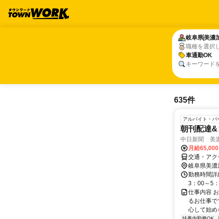
岐阜県
岐阜県
美濃
美濃
職種を選択
車通勤OK
車通勤OK
キーワード
635件
アルバイト・パ
朝刊配達&
中日新聞 美
月給65,00
交通・アク
岐阜県美濃
勤務時間詳細
3：00～5
仕事内容 
るお仕事で
心して始め
扶養内勤務OK