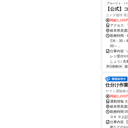
アルバイト・パ
【公式】コ
コメダ珈琲 美
時給1,100
ア
岐阜県美濃
勤務時間・曜
①6：30～9
00～...
仕事内容:
レジ受付や
しょう♪ 先
即日勤務OK
週
仕分け作業
ヤマト運輸株式
時給1,20
通勤情報 
岐阜県美濃
勤務時間 05:
ＯＫ ※上記
仕事内容 
便などのお