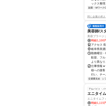
ックス整理
副業・WワークO
同じ企業の求人
美容師/ス
美容プラージ
時給1,10
アクセス 
岐阜県美濃
勤務曜日・時
歓迎、フル
より異なりま
仕事情報 
様への接客
行い、チー
交通費支給
シ
アルバイト・パ
エニタイ
エニタイムフ
時給1,115