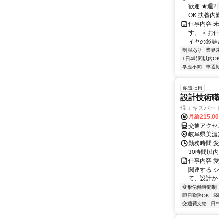
歓迎 ★週
OK 扶養内勤務
仕事内容 
す。 ＜お
イヤの袋詰め
制服あり
業界
1日4時間以内O
学歴不問
車通勤
派遣社員
設計技術
縁エキスパー
月給215,0
岐阜県美濃
勤務時間 変
30時間以内
仕事内容 
関連する 
て、設計か
変形労働時間制
即日勤務OK
経
交通費支給
日