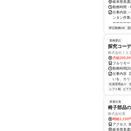
岐阜県美濃
勤務時間・曜日
仕事内容:
ンタン作業
ーーーーーー
即日勤務OK
固
業務委託
探究コー
株式会社ミエ
月給200,0
フルリモー
勤務時間詳細
仕事内容 
いを、カリ
社員登用あり
シフト制
ピアス
派遣社員
椅子部品
株式会社英
時給1,15
ア
岐阜県美濃