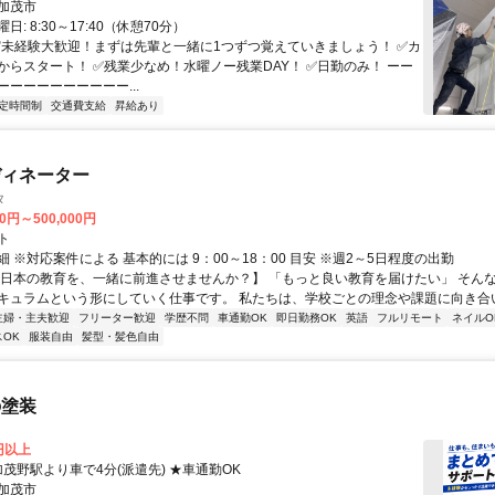
加茂市
: 8:30～17:40（休憩70分）
 ✅未経験大歓迎！まずは先輩と一緒に1つずつ覚えていきましょう！ ✅カ
からスタート！ ✅残業少なめ！水曜ノー残業DAY！ ✅日勤のみ！ ーー
ーーーーーーーーー...
定時間制
交通費支給
昇給あり
ディネーター
タ
00円～500,000円
ト
 ※対応案件による 基本的には 9：00～18：00 目安 ※週2～5日程度の出勤
【日本の教育を、一緒に前進させませんか？】 「もっと良い教育を届けたい」 そん
キュラムという形にしていく仕事です。 私たちは、学校ごとの理念や課題に向き合いな
主婦・主夫歓迎
フリーター歓迎
学歴不問
車通勤OK
即日勤務OK
英語
フルリモート
ネイルO
OK
服装自由
髪型・髪色自由
の塗装
0円以上
クセス: 加茂野駅より車で4分(派遣先) ★車通勤OK
加茂市