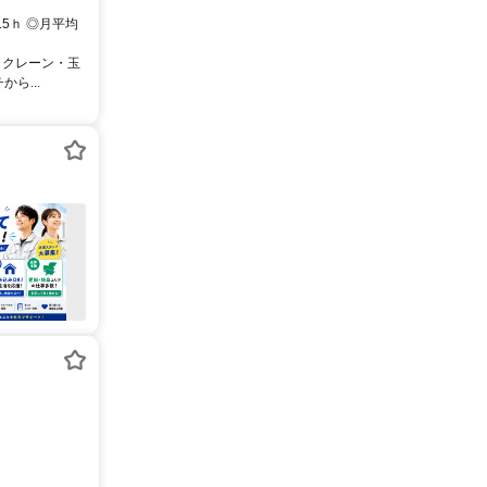
7.5ｈ ◎月平均
、クレーン・玉
ら...