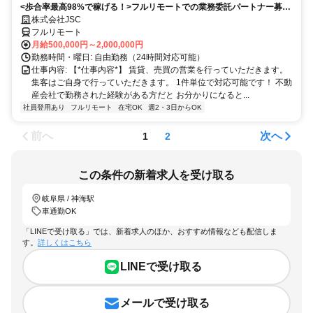
<歩合率最高98%で稼げる！>フルリモートでの業務委託パートナー募
集！1件単位で対応可能！
株式会社JSC
フルリモート
月給500,000円～2,000,000円
勤務時間・曜日: 自由勤務（24時間対応可能）
仕事内容: 【*仕事内容*】 賃貸、売買の営業を行っていただきます。
集客はご自身で行っていただきます。 1件単位で対応可能です！ 不動
産会社で勤務された経験がある方だと お分かりになると...
社員登用あり
フルリモート
在宅OK
週2・3日からOK
前へ
次へ
1
2
この条件の新着求人を受け取る
岐阜県 / 神海駅
車通勤OK
「LINEで受け取る」では、新着求人のほか、おすすめ情報なども配信しま
す。
詳しくはこちら
LINEで受け取る
メールで受け取る