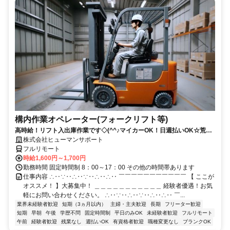
構内作業オペレーター(フォークリフト等)
高時給！リフト入出庫作業です◇(^^♪マイカーOK！日週払いOK☆荒本
駅★【シゴト№0619】
株式会社ヒューマンサポート
フルリモート
時給1,600円～1,700円
勤務時間 固定時間制 8：00～17：00 その他の時間帯あります
仕事内容 ∴‥∵‥∴‥∵‥∴‥∴‥ ￣￣￣￣￣￣￣￣￣￣￣ 【 ここが
オススメ！ 】大募集中！ ＿＿＿＿＿＿＿＿＿＿＿ 経験者優遇！お気
軽にお問い合わせください。 ∴‥∵‥∴‥∵‥∴‥∴‥ ￣...
業界未経験者歓迎
短期（3ヵ月以内）
主婦・主夫歓迎
長期
フリーター歓迎
短期
早朝
午後
学歴不問
固定時間制
平日のみOK
未経験者歓迎
フルリモート
午前
経験者歓迎
残業なし
週払いOK
有資格者歓迎
職種変更なし
ブランクOK