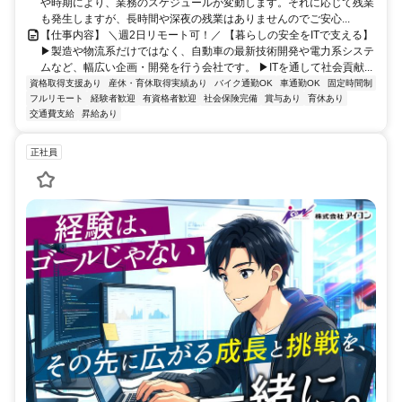
や時期により、業務のスケジュールが変動します。それに応じて残業
も発生しますが、長時間や深夜の残業はありませんのでご安心...
【仕事内容】 ＼週2日リモート可！／ 【暮らしの安全をITで支える】
▶製造や物流系だけではなく、自動車の最新技術開発や電力系システ
ムなど、幅広い企画・開発を行う会社です。 ▶ITを通して社会貢献...
資格取得支援あり
産休・育休取得実績あり
バイク通勤OK
車通勤OK
固定時間制
フルリモート
経験者歓迎
有資格者歓迎
社会保険完備
賞与あり
育休あり
交通費支給
昇給あり
正社員