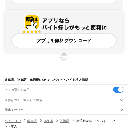
アプリを無料ダウンロード
岐阜県、神海駅、車通勤OKのアルバイト・バイト求人情報
求人の詳細を表示
条件を追加・変更して検索
市区町村を追加・変更
関連キーワード
完全在宅ワーク 全国
シール貼り 在宅
現在地周辺
ガチャガチャ
犬カフェ
岐阜県
駅を追加・変更
バイトTOP
岐阜県
本巣市
神海駅
車通勤OKのアルバイト・バイ
岐阜県
すべて
ト・求人
岐阜市
大垣市
高山市
多治見市
関市
中津川市
美濃市
瑞浪市
羽島市
恵那市