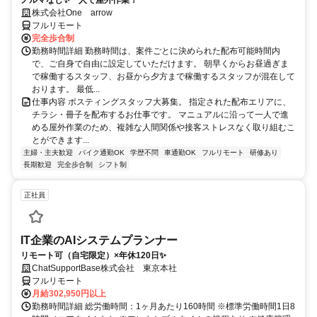
株式会社One arrow
フルリモート
完全歩合制
勤務時間詳細 勤務時間は、案件ごとに決められた配布可能時間内
で、ご自身で自由に設定していただけます。 朝早くからお昼過ぎま
で稼働するスタッフ、お昼から夕方まで稼働するスタッフが混在して
おります。 最低...
仕事内容 ポスティングスタッフ大募集。 指定された配布エリアに、
チラシ・冊子を配布するお仕事です。 マニュアルに沿って一人で進
める屋外作業のため、複雑な人間関係や接客ストレスなく取り組むこ
とができます...
主婦・主夫歓迎
バイク通勤OK
学歴不問
車通勤OK
フルリモート
研修あり
長期歓迎
完全歩合制
シフト制
正社員
IT企業のAIシステムプランナー
リモート可（自宅限定）×年休120日✨
ChatSupportBase株式会社 東京本社
フルリモート
月給302,950円以上
勤務時間詳細 総労働時間：1ヶ月あたり160時間 ※標準労働時間1日8