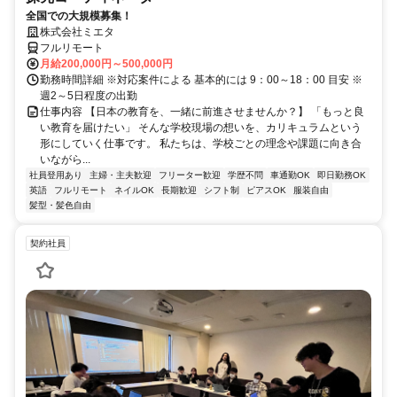
全国での大規模募集！
株式会社ミエタ
フルリモート
月給200,000円～500,000円
勤務時間詳細 ※対応案件による 基本的には 9：00～18：00 目安 ※
週2～5日程度の出勤
仕事内容 【日本の教育を、一緒に前進させませんか？】 「もっと良
い教育を届けたい」 そんな学校現場の想いを、カリキュラムという
形にしていく仕事です。 私たちは、学校ごとの理念や課題に向き合
いながら...
社員登用あり
主婦・主夫歓迎
フリーター歓迎
学歴不問
車通勤OK
即日勤務OK
英語
フルリモート
ネイルOK
長期歓迎
シフト制
ピアスOK
服装自由
髪型・髪色自由
契約社員