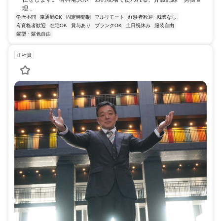
理...
学歴不問
車通勤OK
固定時間制
フルリモート
経験者歓迎
残業なし
有資格者歓迎
在宅OK
賞与あり
ブランクOK
土日祝休み
服装自由
髪型・髪色自由
正社員