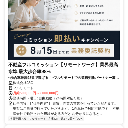
不動産フルコミッション【リモートワーク】業界最高
水準 最大歩合率98%
<歩合率最高98%で稼げる！>フルリモートでの業務委託パートナー募
集！1件単位で対応可能！
株式会社JSC
フルリモート
月給500,000円～2,000,000円
勤務時間・曜日: 自由勤務（24時間対応可能）
仕事内容: 【*仕事内容*】 賃貸、売買の営業を行っていただきます。
集客はご自身で行っていただきます。 1件単位で対応可能です！ 不動
産会社で勤務された経験がある方だと お分かりになると...
社員登用あり
フルリモート
在宅OK
週2・3日からOK