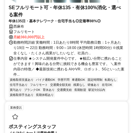
SEフルリモート可・年休135・有休100%消化・選べ
る案件
年休135日・基本テレワーク・住宅手当も◎定着率98%◎
西麻布
フルリモート
月給360,000円以上
勤務時間詳細 実働時間：1日あたり8時間 平均勤務日数：1ヶ月あた
り19日 〜 22日 勤務時間：9:00～18:00 (休憩時間 1時間00分) ※残業
全くなし・たくさん残業がしたいなど、社員の...
仕事内容 ★システム開発案件中心です。 ★幅広い分野に携わること
ができます！興味のある分野に挑戦できる機会も豊富です。 ＼案件
内容の特徴／ ◆最新技術に携わる AIやVR、ロボット、5Gといった案
件...
資格取得支援あり
バイク通勤OK
学歴不問
車通勤OK
固定時間制
転勤なし
住宅手当あり
フルリモート
交通費全額支給
残業なし
研修あり
在宅OK
賞与あり
ブランクOK
育休あり
交通費支給
長期歓迎
駅近5分以内
資格取得手当あり
長期休暇あり
業務委託
ポスティングスタッフ
ノルマなし✨一人で屋外作業！