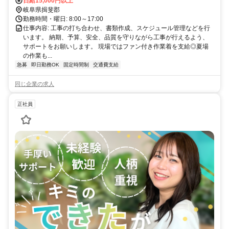
支給
日給15,000円以上
岐阜県揖斐郡
勤務時間・曜日: 8:00～17:00
仕事内容: 工事の打ち合わせ、書類作成、スケジュール管理などを行
います。 納期、予算、安全、品質を守りながら工事が行えるよう、
サポートをお願いします。 現場ではファン付き作業着を支給◎夏場
の作業も...
急募
即日勤務OK
固定時間制
交通費支給
同じ企業の求人
正社員