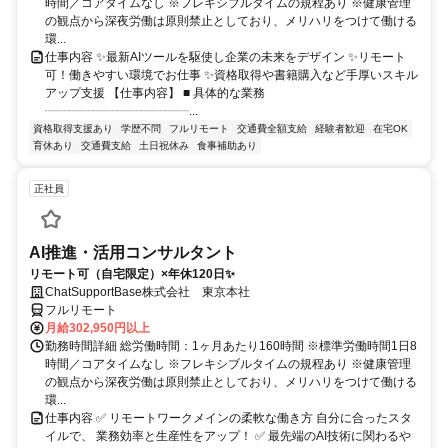
時間／コアタイムなし ※フレキシブルタイムの規程あり ※健康管理
の観点から深夜労働は原則禁止としており、メリハリをつけて働ける
環...
仕事内容 ✨最新AIツールを駆使し企業の未来をデザイン ✨リモート
可！働きやすい環境でお仕事 ✨資格取得や書籍購入など手厚いスキル
アップ支援 【仕事内容】 ■ 具体的な業務
┈┈┈┈┈┈┈┈┈┈┈┈...
資格取得支援あり
学歴不問
フルリモート
交通費全額支給
経験者歓迎
在宅OK
育休あり
交通費支給
土日祝休み
食事補助あり
正社員
AI推進・活用コンサルタント
リモート可（自宅限定）×年休120日✨
ChatSupportBase株式会社 東京本社
フルリモート
月給302,950円以上
勤務時間詳細 総労働時間：1ヶ月あたり160時間 ※標準労働時間1日8
時間／コアタイムなし ※フレキシブルタイムの規程あり ※健康管理
の観点から深夜労働は原則禁止としており、メリハリをつけて働ける
環...
仕事内容 ✅ リモートワークメインの柔軟な働き方 自分に合ったスタ
イルで、 業務効率と生産性をアップ！ ✅ 最先端のAI技術に関わるや