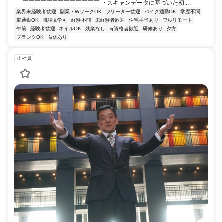
￣￣￣￣￣￣￣￣￣￣￣￣￣ ・スキャンデータに基づいた初...
業界未経験者歓迎
副業・WワークOK
フリーター歓迎
バイク通勤OK
学歴不問
車通勤OK
職場見学可
経験不問
未経験者歓迎
住宅手当あり
フルリモート
午前
経験者歓迎
ネイルOK
残業なし
有資格者歓迎
研修あり
夕方
ブランクOK
育休あり
正社員