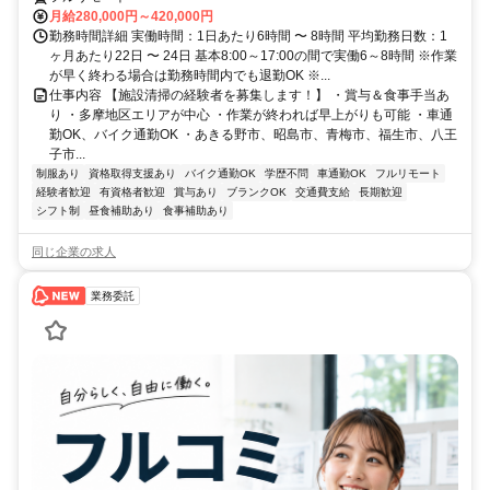
月給280,000円～420,000円
勤務時間詳細 実働時間：1日あたり6時間 〜 8時間 平均勤務日数：1
ヶ月あたり22日 〜 24日 基本8:00～17:00の間で実働6～8時間 ※作業
が早く終わる場合は勤務時間内でも退勤OK ※...
仕事内容 【施設清掃の経験者を募集します！】 ・賞与＆食事手当あ
り ・多摩地区エリアが中心 ・作業が終われば早上がりも可能 ・車通
勤OK、バイク通勤OK ・あきる野市、昭島市、青梅市、福生市、八王
子市...
制服あり
資格取得支援あり
バイク通勤OK
学歴不問
車通勤OK
フルリモート
経験者歓迎
有資格者歓迎
賞与あり
ブランクOK
交通費支給
長期歓迎
シフト制
昼食補助あり
食事補助あり
同じ企業の求人
業務委託