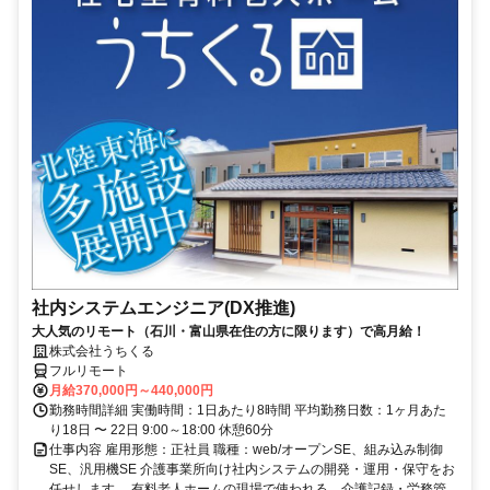
社内システムエンジニア(DX推進)
大人気のリモート（石川・富山県在住の方に限ります）で高月給！
株式会社うちくる
フルリモート
月給370,000円～440,000円
勤務時間詳細 実働時間：1日あたり8時間 平均勤務日数：1ヶ月あた
り18日 〜 22日 9:00～18:00 休憩60分
仕事内容 雇用形態：正社員 職種：web/オープンSE、組み込み制御
SE、汎用機SE 介護事業所向け社内システムの開発・運用・保守をお
任せします。 有料老人ホームの現場で使われる、介護記録・労務管