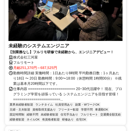
未経験のシステムエンジニア
【別業務なし】フルリモ研修で未経験から、エンジニアデビュー！
株式会社三河屋
フルリモート
月給251,370円～687,525円
勤務時間詳細 実働時間：1日あたり8時間 平均勤務日数：1ヶ月あた
り18日 〜 20日 勤務時間：9:00〜18:00（休憩時間 1時間00分） ※残
業は基本月20時間以下です。
仕事内容 ======================= 20−30代活躍中！ 現在、プロ
グラミング学習を頑張っている システムエンジニアを目指す皆様！
=======================...
業界未経験者歓迎
ランチタイム
社員登用あり
副業・WワークOK
主婦・主夫歓迎
資格取得支援あり
フリーター歓迎
学歴不問
車通勤OK
固定時間制
経験不問
未経験者歓迎
住宅手当あり
フルリモート
交通費全額支給
経験者歓迎
ネイルOK
有資格者歓迎
研修あり
在宅OK