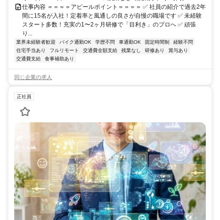
仕事内容 ＝＝＝＝アピールポイント＝＝＝＝ ✅ 社員の紹介で過去2年
間に15名が入社！定着率と風通しの良さが自慢の職場です ✅ 未経験
スタート多数！充実の1〜2ヶ月研修で「目利き」のプロへ ✅ 頑張
り...
業界未経験者歓迎
バイク通勤OK
学歴不問
車通勤OK
固定時間制
経験不問
住宅手当あり
フルリモート
交通費全額支給
残業なし
研修あり
賞与あり
交通費支給
食事補助あり
同じ企業の求人
正社員