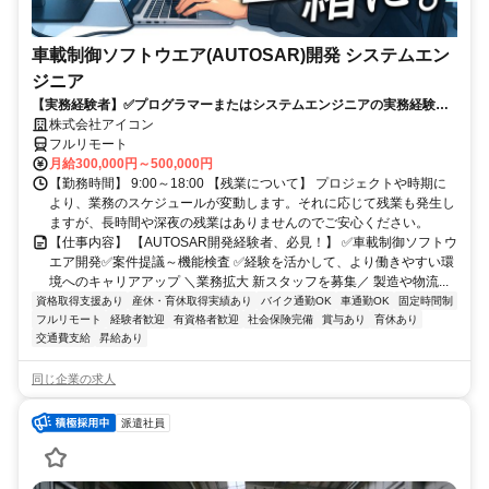
車載制御ソフトウエア(AUTOSAR)開発 システムエン
ジニア
【実務経験者】✅プログラマーまたはシステムエンジニアの実務経験✅C
言語の開発経験✅車載組込ソフトの開発経験✅AUTOSARコンフィグ設
株式会社アイコン
計経験
フルリモート
月給300,000円～500,000円
【勤務時間】 9:00～18:00 【残業について】 プロジェクトや時期に
より、業務のスケジュールが変動します。それに応じて残業も発生し
ますが、長時間や深夜の残業はありませんのでご安心ください。
【仕事内容】 【AUTOSAR開発経験者、必見！】 ✅車載制御ソフトウ
エア開発✅案件提議～機能検査 ✅経験を活かして、より働きやすい環
境へのキャリアアップ ＼業務拡大 新スタッフを募集／ 製造や物流...
資格取得支援あり
産休・育休取得実績あり
バイク通勤OK
車通勤OK
固定時間制
フルリモート
経験者歓迎
有資格者歓迎
社会保険完備
賞与あり
育休あり
交通費支給
昇給あり
同じ企業の求人
派遣社員