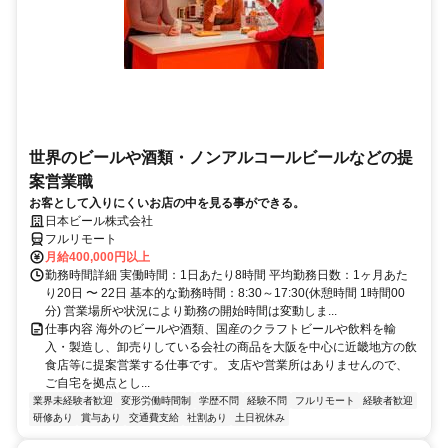
世界のビールや酒類・ノンアルコールビールなどの提
案営業職
お客として入りにくいお店の中を見る事ができる。
日本ビール株式会社
フルリモート
月給400,000円以上
勤務時間詳細 実働時間：1日あたり8時間 平均勤務日数：1ヶ月あた
り20日 〜 22日 基本的な勤務時間：8:30～17:30(休憩時間 1時間00
分) 営業場所や状況により勤務の開始時間は変動しま...
仕事内容 海外のビールや酒類、国産のクラフトビールや飲料を輸
入・製造し、卸売りしている会社の商品を大阪を中心に近畿地方の飲
食店等に提案営業する仕事です。 支店や営業所はありませんので、
ご自宅を拠点とし...
業界未経験者歓迎
変形労働時間制
学歴不問
経験不問
フルリモート
経験者歓迎
研修あり
賞与あり
交通費支給
社割あり
土日祝休み