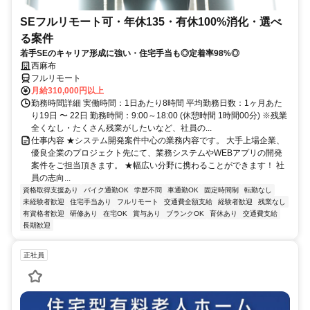
SEフルリモート可・年休135・有休100%消化・選べ
る案件
若手SEのキャリア形成に強い・住宅手当も◎定着率98%◎
西麻布
フルリモート
月給310,000円以上
勤務時間詳細 実働時間：1日あたり8時間 平均勤務日数：1ヶ月あた
り19日 〜 22日 勤務時間：9:00～18:00 (休憩時間 1時間00分) ※残業
全くなし・たくさん残業がしたいなど、社員の...
仕事内容 ★システム開発案件中心の業務内容です。 大手上場企業、
優良企業のプロジェクト先にて、業務システムやWEBアプリの開発
案件をご担当頂きます。 ★幅広い分野に携わることができます！ 社
員の志向...
資格取得支援あり
バイク通勤OK
学歴不問
車通勤OK
固定時間制
転勤なし
未経験者歓迎
住宅手当あり
フルリモート
交通費全額支給
経験者歓迎
残業なし
有資格者歓迎
研修あり
在宅OK
賞与あり
ブランクOK
育休あり
交通費支給
長期歓迎
正社員