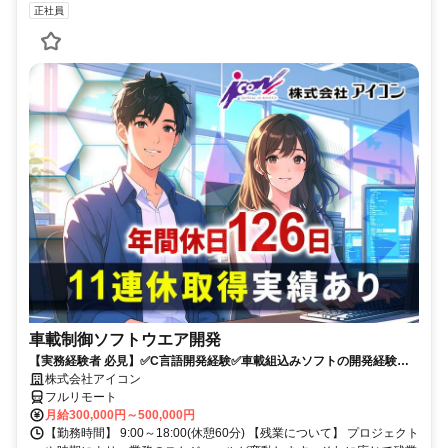
正社員
車載制御ソフトウエア開発
【実務経験者 必見】✅C言語開発経験✅車載組込みソフトの開発経験 ✅
年間休日126日+有給✅週2程度リモート可✅9時～18時勤務
株式会社アイコン
フルリモート
月給300,000円～500,000円
【勤務時間】 9:00～18:00(休憩60分) 【残業について】 プロジェクト