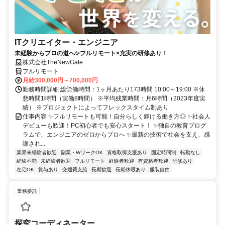
ITクリエイター・エンジニア
未経験からプロの道へ✨フルリモート×充実の研修あり！
株式会社TheNewGate
フルリモート
月給300,000円～700,000円
勤務時間詳細 総労働時間：1ヶ月あたり173時間 10:00～19:00 ※休
憩時間1時間（実働8時間） ※平均残業時間：月6時間（2023年度実
績） ※プロジェクトによってフレックスタイム制あり
仕事内容 ✨フルリモートも可能！自分らしく輝ける働き方◎ ✨社会人
デビューも歓迎！PC初心者でも安心スタート！ ✨独自の教育プログ
ラムで、エンジニアのゼロからプロへ ✨最新の技術で社会を支え、感
謝され...
業界未経験者歓迎
副業・WワークOK
資格取得支援あり
固定時間制
転勤なし
経験不問
未経験者歓迎
フルリモート
経験者歓迎
有資格者歓迎
研修あり
在宅OK
賞与あり
交通費支給
長期歓迎
長期休暇あり
服装自由
業務委託
探究コーディネーター