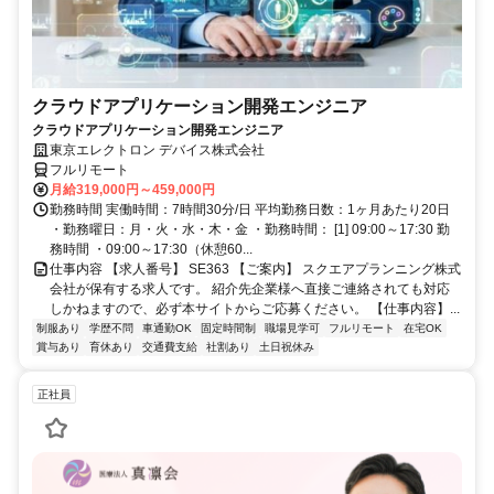
クラウドアプリケーション開発エンジニア
クラウドアプリケーション開発エンジニア
東京エレクトロン デバイス株式会社
フルリモート
月給319,000円～459,000円
勤務時間 実働時間：7時間30分/日 平均勤務日数：1ヶ月あたり20日
・勤務曜日：月・火・水・木・金 ・勤務時間： [1] 09:00～17:30 勤
務時間 ・09:00～17:30（休憩60...
仕事内容 【求人番号】 SE363 【ご案内】 スクエアプランニング株式
会社が保有する求人です。 紹介先企業様へ直接ご連絡されても対応
しかねますので、必ず本サイトからご応募ください。 【仕事内容】...
制服あり
学歴不問
車通勤OK
固定時間制
職場見学可
フルリモート
在宅OK
賞与あり
育休あり
交通費支給
社割あり
土日祝休み
正社員