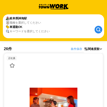
岐阜県
神海駅
職種を選択してください
車通勤OK
キーワードを選択してください
26件
条件保存
関連度順
正社員