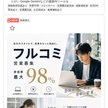
りがい Google Geminiなどの最新AIツールを ...
資格取得支援あり
学歴不問
フルリモート
交通費全額支給
経験者歓迎
在宅OK
育休あり
交通費支給
土日祝休み
食事補助あり
業務委託