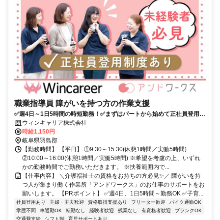
職業指導員 障がいを持つ方の作業支援
✅週4日～1日5時間の時短勤務！✅まずはパートから始めて正社員登用も
可能！✅資格取得支援あり
ウィンキャリア株式会社
時給1,150円
岐阜県羽島郡
【勤務時間】 【平日】 ①9:30～15:30(休憩1時間／実働5時間)
②10:00～16:00(休憩1時間／実働5時間) ※希望を考慮の上、いずれ
かの勤務時間でご勤務いただきます。 ※扶養範囲内で...
【仕事内容】 ＼介護福祉士の資格をお持ちの方必見✨／ 障がいを持
つ人が集まり働く作業所「アンドワークス」のお仕事のサポートをお
願いします。 【PRポイント】 ✅週4日、1日5時間～勤務OK ✅子育...
社員登用あり
主婦・主夫歓迎
資格取得支援あり
フリーター歓迎
バイク通勤OK
学歴不問
車通勤OK
転勤なし
経験者歓迎
残業なし
有資格者歓迎
ブランクOK
交通費支給
シフト制
育児サポートあり