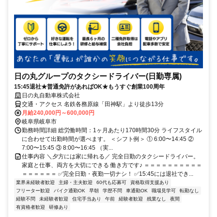
日の丸グループのタクシードライバー(日勤専属)
15:45退社★普通免許があればOK★もうすぐ創業100周年
日の丸自動車株式会社
交通・アクセス 名鉄各務原線「田神駅」より徒歩13分
月給240,000円～600,000円
岐阜県岐阜市
勤務時間詳細 総労働時間：1ヶ月あたり170時間30分 ライフスタイル
に合わせて出勤時間が選べます。 ＜シフト例＞ ① 6:00〜14:45 ②
7:00〜15:45 ③ 8:00〜16:45 （実...
仕事内容 ＼夕方には家に帰れる／ 完全日勤のタクシードライバー。
家庭と仕事、両方を大切にできる 働き方です♪ ＝＝＝＝＝＝＝＝＝＝
＝＝＝＝＝＝ ✅完全日勤・夜勤一切ナシ！ ✅15:45には退社でき...
業界未経験者歓迎
主婦・主夫歓迎
60代も応募可
資格取得支援あり
フリーター歓迎
バイク通勤OK
早朝
学歴不問
車通勤OK
職場見学可
転勤なし
経験不問
未経験者歓迎
住宅手当あり
午前
経験者歓迎
残業なし
夜間
有資格者歓迎
研修あり