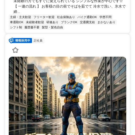
未経験の方でもすぐに覚えられている シンプルな作業が中心です☆
【 一連の流れ 】 お客様の目の前でそばを茹でて 冷水で洗い、氷水で
締...
主婦・主夫歓迎
フリーター歓迎
社会保険あり
バイク通勤OK
学歴不問
車通勤OK
未経験者歓迎
研修あり
ブランクOK
交通費支給
まかないあり
シフト制
履歴書不要
髪型・髪色自由
正社員