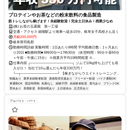
プロテインやお茶などの粉末飲料の食品製造
筋トレしながら稼げます！未経験歓迎！完全土日休み！残業少なめ
(株) お茶の玉露園 第一工場
交通・アクセス 細畑駅より南東へ徒歩10分。岐阜女子高校さん近く
月給200,000円
岐阜県羽島郡
勤務時間詳細 実働時間：1日あたり8時間 平均勤務日数：1ヶ月あた
り20日 ■勤務時間■ 8時00分〜17時30分 （休憩時間：90分※昼60分
＋午前・午後に15分） ※残業月平均10時間程度 ※...
仕事内容 ┌────────────────┐ ジムで10kg持ち上げても収
入ゼロ！ 当社で10㎏運んだら年収330万円！
└─┬──────────────┘ 【稼ぎながらウエイトトレーニング...
制服あり
業界未経験者歓迎
資格取得支援あり
フリーター歓迎
バイク通勤OK
車通勤OK
固定時間制
転勤なし
経験不問
未経験者歓迎
賞与あり
ブランクOK
育休あり
長期歓迎
長期休暇あり
土日祝休み
託児所あり
アルバイト・パート