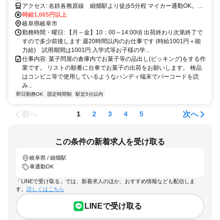
アクセス: 名鉄各務原線 細畑駅より徒歩5分程 マイカー通勤OK。無
料駐車場あり。
時給1,065円以上
岐阜県岐阜市
勤務時間・曜日: 【月～金】10：00～14:00頃 出荷終わり次第終了で
すので多少前後します 週20時間以内のお仕事です (時給1001円＋能
力給) 試用期間は1001円 入学式等お子様の学...
仕事内容: 菓子問屋の倉庫内でお菓子等の品出し(ピッキング)をする作
業です。 リストの順番に台車でお菓子の出荷をお願いします。 検品
はコンビニ等で使用しているようなハンディ端末でバーコードを読
み...
即日勤務OK
固定時間制
駅近5分以内
前へ
次へ
1
2
3
4
5
この条件の新着求人を受け取る
岐阜県 / 細畑駅
車通勤OK
「LINEで受け取る」では、新着求人のほか、おすすめ情報なども配信しま
す。
詳しくはこちら
LINEで受け取る