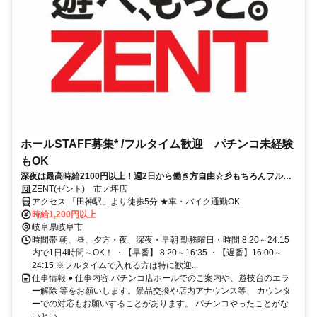
ホールSTAFF募集* /フルタイム歓迎 パチンコ未経験
もOK
深夜は最高時給2100円以上！週2日から働き方自由☆彡もちろんフルタ
イムでの勤務も大歓迎です◎
ZENT(ゼント) 市ノ坪店
アクセス 「田神駅」より徒歩5分 ★車・バイク通勤OK
時給1,200円以上
岐阜県岐阜市
時間帯 朝、昼、夕方・夜、深夜・早朝 勤務曜日・時間 8:20～24:15
内で1日4時間～OK！ ・【早番】 8:20～16:35 ・【遅番】16:00～
24:15 ※フルタイムで入れる方は特に歓迎...
仕事情報 ● 仕事内容 パチンコ店ホールでのご案内や、遊技台のエラ
ー解除 等をお願いします。景品交換や店内アナウンス等、 カウンタ
ーでの対応もお願いすることがあります。 パチンコやったことがな
いとい...