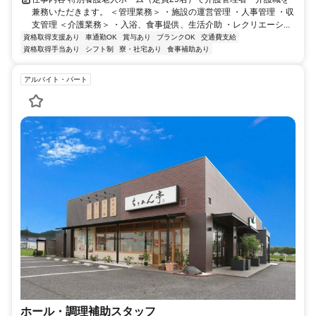
兼務いただきます。 ＜管理業務＞ ・施設の運営管理 ・人事管理 ・収
支管理 ＜介護業務＞ ・入浴、食事提供、生活介助 ・レクリエーシ...
資格取得支援あり
車通勤OK
賞与あり
ブランクOK
交通費支給
資格取得手当あり
シフト制
寮・社宅あり
食事補助あり
アルバイト・パート
ホール・調理補助スタッフ