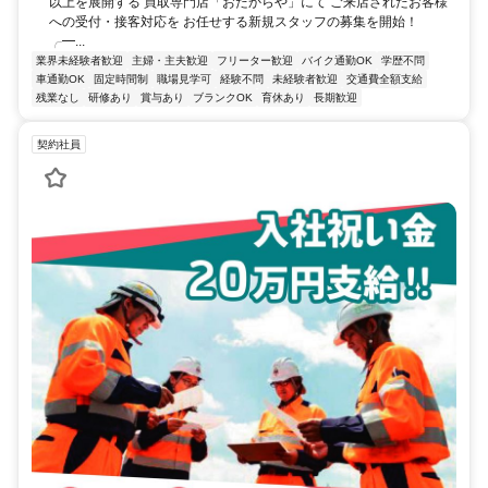
以上を展開する 買取専門店「おたからや」にて ご来店されたお客様
への受付・接客対応を お任せする新規スタッフの募集を開始！
╭━...
業界未経験者歓迎
主婦・主夫歓迎
フリーター歓迎
バイク通勤OK
学歴不問
車通勤OK
固定時間制
職場見学可
経験不問
未経験者歓迎
交通費全額支給
残業なし
研修あり
賞与あり
ブランクOK
育休あり
長期歓迎
契約社員