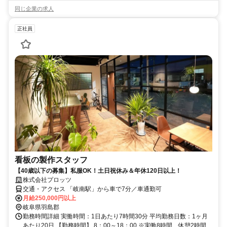
同じ企業の求人
正社員
看板の製作スタッフ
【40歳以下の募集】私服OK！土日祝休み＆年休120日以上！
株式会社プロッツ
交通・アクセス 「岐南駅」から車で7分／車通勤可
月給250,000円以上
岐阜県羽島郡
勤務時間詳細 実働時間：1日あたり7時間30分 平均勤務日数：1ヶ月
あたり20日 【勤務時間】 8：00～18：00 ※実働8時間、休憩2時間