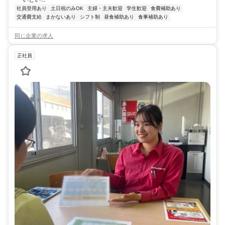
社員登用あり
土日祝のみOK
主婦・主夫歓迎
学生歓迎
食費補助あり
交通費支給
まかないあり
シフト制
昼食補助あり
食事補助あり
同じ企業の求人
正社員