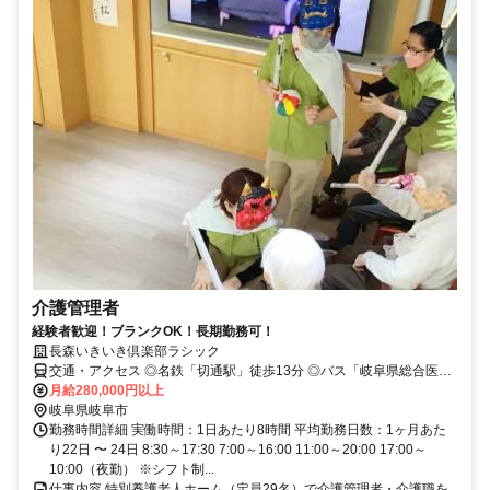
介護管理者
経験者歓迎！ブランクOK！長期勤務可！
長森いきいき倶楽部ラシック
交通・アクセス ◎名鉄「切通駅」徒歩13分 ◎バス「岐阜県総合医療
センター」停徒歩10分 ◎車通勤ＯＫ
月給280,000円以上
岐阜県岐阜市
勤務時間詳細 実働時間：1日あたり8時間 平均勤務日数：1ヶ月あた
り22日 〜 24日 8:30～17:30 7:00～16:00 11:00～20:00 17:00～
10:00（夜勤） ※シフト制...
仕事内容 特別養護老人ホーム（定員29名）で介護管理者・介護職を