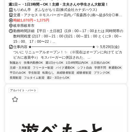
週1日～・1日3時間～OK！主婦・主夫さんや学生さん大歓迎！
ちりめん亭 ぎふながもり店(株式会社カナダハウス)
交通・アクセス ※モスバーガー店内／｢長森西小｣南へ徒歩5分◎車通
勤可
時給1,070円～1,375円
岐阜県岐阜市
勤務時間詳細 【平日・土日祝】 (1)9：00～17：00または 同時間帯の
数時間程度 (2)17：00～21：00 (3)21：00～翌1：00 とくに9：00～
15：00、 17：00〜22：...
仕事内容 ★━━━━━━━━━━━━━━━━━★ ✨ 5月29日(金)
ついに リニューアルオープン！ ✨ （※現在はオープンに向けて ピカ
ピカに改装中♪） モスバーガーに併設された、 ...
制服あり
扶養内勤務OK
週1日からOK
1日4時間以内OK
土日祝のみOK
主婦・主夫歓迎
フリーター歓迎
バイク通勤OK
シフト自由
学歴不問
車通勤OK
平日のみOK
学生歓迎
転勤なし
未経験者歓迎
経験者歓迎
ブランクOK
長期歓迎
フルタイム歓迎
週2・3日からOK
アルバイト・パート