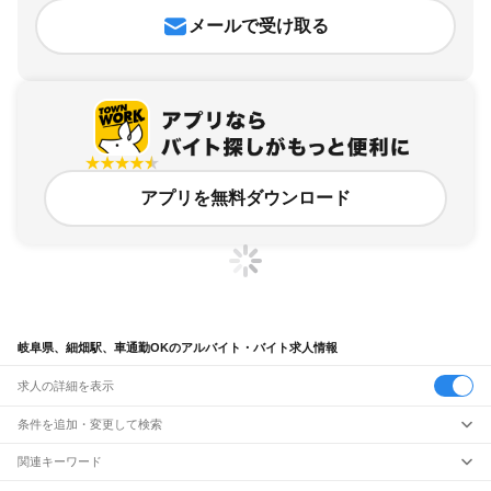
メールで受け取る
アプリを無料ダウンロード
岐阜県、細畑駅、車通勤OKのアルバイト・バイト求人情報
求人の詳細を表示
条件を追加・変更して検索
市区町村を追加・変更
関連キーワード
完全在宅ワーク 全国
シール貼り 在宅
現在地周辺
ガチャガチャ
犬カフェ
岐阜県