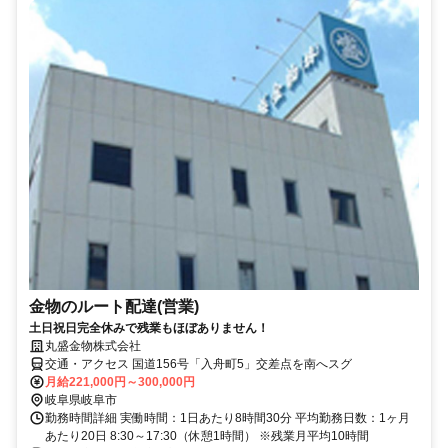
金物のルート配達(営業)
土日祝日完全休みで残業もほぼありません！
丸盛金物株式会社
交通・アクセス 国道156号「入舟町5」交差点を南へスグ
月給221,000円～300,000円
岐阜県岐阜市
勤務時間詳細 実働時間：1日あたり8時間30分 平均勤務日数：1ヶ月
あたり20日 8:30～17:30（休憩1時間） ※残業月平均10時間