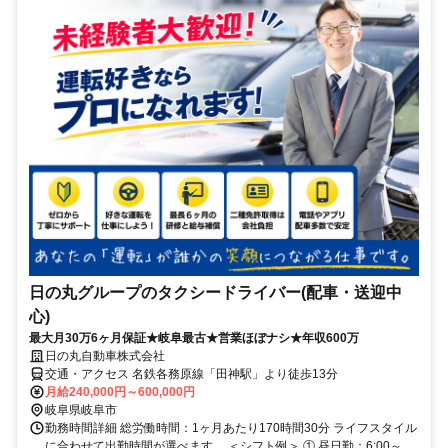
日の丸グループのタクシードライバー(配車・送迎中
心)
最大月30万6ヶ月保証★岐阜最古★営業ほぼナシ★年収600万
日の丸自動車株式会社
交通・アクセス 名鉄各務原線「田神駅」より徒歩13分
月給240,000円～600,000円
岐阜県岐阜市
勤務時間詳細 総労働時間：1ヶ月あたり170時間30分 ライフスタイル
に合わせて出勤時間が選べます。 ＜シフト例＞ ① 昼日勤：6:00～