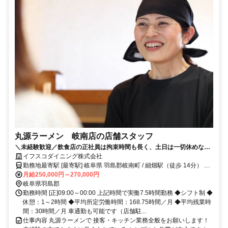
丸源ラーメン 岐南店の店舗スタッフ
＼未経験歓迎／飲食店の正社員は拘束時間も長く、土日は一切休めなく
て大変そう…。そんなイメージが一気に変わる！ライフステージによっ
イフスコダイニング株式会社
て柔軟に働けるセルフサービスのそば屋で正社員として働きませんか？
勤務地最寄駅 [最寄駅] 岐阜県 羽島郡岐南町 / 細畑駅（徒歩 14分） ほ
か
月給250,000円～270,000円
岐阜県羽島郡
勤務時間 [正]09:00～00:00 上記時間で実働7.5時間勤務 ◆シフト制 ◆
休憩：1～2時間 ◆平均所定労働時間：168.75時間／月 ◆平均残業時
間：30時間／月 車通勤も可能です（店舗駐...
仕事内容 丸源ラーメンで 接客・キッチン業務全般をお願いします！