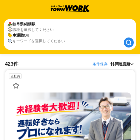
岐阜県
岐阜県
細畑駅
細畑駅
職種を選択してください
車通勤OK
車通勤OK
キーワードを選択してください
423件
条件保存
関連度順
正社員