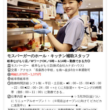
モスバーガーのホール・キッチン補助スタッフ
岐阜ながもり店／WワークOK／6時～＆14時～勤務できる方◎
モスバーガー 岐阜ながもり店(株式会社カナダハウス)
交通・アクセス 「長森西小学校」を南へ徒歩5分※車通勤可
時給1,070円～1,375円
岐阜県岐阜市
勤務時間詳細 シフト制 ＜平日・土日祝＞ ■6：00～15：00 ■15：00
～22：00 ■22：00～24：00 ＜⭐とくに大歓迎⭐＞ モーニングの時間
帯 （朝6：00～11：00）に勤務できる...
仕事内容 ★━━━━━━━━━━━━━━━★ ✨ 5月29日(金) つい
に リニューアルオープン！ ✨ （※現在はオープンに向けて ピカピカ
に改装中♪） ★━━━━━━━━━━━━━━━★ ...
制服あり
業界未経験者歓迎
ランチタイム
扶養内勤務OK
副業・WワークOK