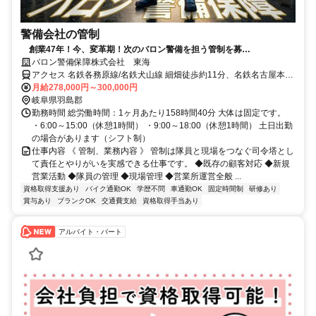
警備会社の管制
創業47年！今、変革期！次のバロン警備を担う管制を募
集！
バロン警備保障株式会社 東海
アクセス 名鉄各務原線/名鉄犬山線 細畑徒歩約11分、名鉄名古屋本線/
◆◆「会社を良くした
名鉄空港線 岐南西口徒歩約19分、名鉄名古屋本線/名鉄空港線 茶所名
月給278,000円～300,000円
い」という思いのある方、一緒にアップデートしませんか！◆◆
古屋方面口徒歩約19分
岐阜県羽島郡
勤務時間 総労働時間：1ヶ月あたり158時間40分 大体は固定です。
・6:00～15:00（休憩1時間） ・9:00～18:00（休憩1時間） 土日出勤
の場合があります（シフト制）
仕事内容 《 管制、業務内容 》 管制は隊員と現場をつなぐ司令塔とし
て責任とやりがいを実感できる仕事です。 ◆既存の顧客対応 ◆新規
営業活動 ◆隊員の管理 ◆現場管理 ◆営業所運営全般 ...
資格取得支援あり
バイク通勤OK
学歴不問
車通勤OK
固定時間制
研修あり
賞与あり
ブランクOK
交通費支給
資格取得手当あり
アルバイト・パート