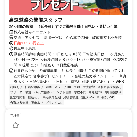
高速道路の警備スタッフ
2か月間の短期！（延長可）すぐに勤務可能！日払い・週払い可能
株式会社ネバーランド
交通・アクセス 「尾張一宮駅」から車で20分「岐南町立北小学校」
から車でスグ ※車OK
日給13,578円以上
岐阜県羽島郡
勤務時間詳細 実働時間：1日あたり8時間 平均勤務日数：1ヶ月あた
り20日 〜 22日 ＜勤務時間＞ 8：00～18：00 ※実働8時間、休憩2時
間 ※現場により前後あり ※日数応相談
仕事内容 2か月の短期募集！！ 延長も可能！ この期間に働いてくれ
た方限定で 食事券プレゼント！！ ＜当社の魅力ポイント！＞ ・単身
寮あり ・日給保証あり ・日払い、週払い可能（規定あり） ・WEB...
制服あり
社員登用あり
副業・WワークOK
主婦・主夫歓迎
資格取得支援あり
フリーター歓迎
バイク通勤OK
シフト自由
学歴不問
車通勤OK
即日勤務OK
固定時間制
転勤なし
未経験者歓迎
経験者歓迎
週払いOK
即日払いOK
有資格者歓迎
研修あり
ブランクOK
正社員