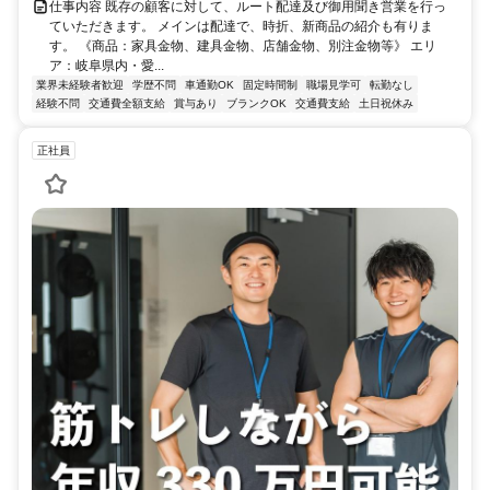
仕事内容 既存の顧客に対して、ルート配達及び御用聞き営業を行っ
ていただきます。 メインは配達で、時折、新商品の紹介も有りま
す。 《商品：家具金物、建具金物、店舗金物、別注金物等》 エリ
ア：岐阜県内・愛...
業界未経験者歓迎
学歴不問
車通勤OK
固定時間制
職場見学可
転勤なし
経験不問
交通費全額支給
賞与あり
ブランクOK
交通費支給
土日祝休み
正社員