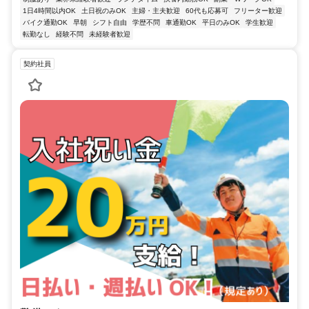
1日4時間以内OK
土日祝のみOK
主婦・主夫歓迎
60代も応募可
フリーター歓迎
バイク通勤OK
早朝
シフト自由
学歴不問
車通勤OK
平日のみOK
学生歓迎
転勤なし
経験不問
未経験者歓迎
契約社員