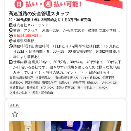
高速道路の安全管理スタッフ
20・30代多数！年に2回昇給あり！月3万円の寮完備
株式会社ネバーランド
交通・アクセス 「尾張一宮駅」から車で20分「岐南町立北小学校」
から車でスグ ※車OK
日給14,195円以上
岐阜県羽島郡
勤務時間詳細 実働時間：1日あたり8時間 平均勤務日数：1ヶ月あた
り22日 ＜勤務時間＞ 8：00～18：00 ※実働8時間、休憩2時間 ※現
場により前後あり
仕事内容 従業員28名中、20代7名、30代4名、40代9名で、30代以下
が11名いる会社です。 働きやすい環境を整えるために様々な取り組
みをしています！ ＜当社の魅力ポイント！＞ ・日給保証あり ...
業界未経験者歓迎
社員登用あり
資格取得支援あり
バイク通勤OK
学歴不問
車通勤OK
固定時間制
職場見学可
転勤なし
経験不問
研修あり
ブランクOK
交通費支給
長期歓迎
ピアスOK
友達と応募OK
寮・社宅あり
ひげOK
入社祝い金あり
髪型・髪色自由
正社員