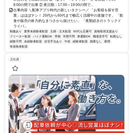
8:00の間で出庫 ② 夜日勤：17:00～19:00の間で...
仕事内容 ＼配車アプリ時代の新しいタクシー／ 「お客様を探す営
業」はほぼナシ！ 20代から60代まで幅広く活躍中の老舗です。 「飲
食や販売の体力的なきつさから抜けたい」 「夜勤続きのトラックド
ライバ...
制服あり
業界未経験者歓迎
主婦・主夫歓迎
60代も応募可
資格取得支援あり
フリーター歓迎
バイク通勤OK
早朝
学歴不問
車通勤OK
職場見学可
転勤なし
経験不問
未経験者歓迎
住宅手当あり
午前
経験者歓迎
残業なし
夜間
有資格者歓迎
正社員