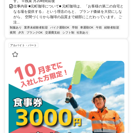
す。 ※残業 月20時間前後
仕事内容 ■元町珈琲について■ 元町珈琲は、 「お客様の第二の自宅と
なる場を提供する」 という理念のもと、 ブランド価値を大切にしな
がら、 空間づくりから珈琲の品質まで細部にこだわっています。 ご
注...
制服あり
業界未経験者歓迎
バイク通勤OK
早朝
車通勤OK
午前
経験者歓迎
夜間
夕方
ブランクOK
交通費支給
シフト制
社割あり
アルバイト・パート