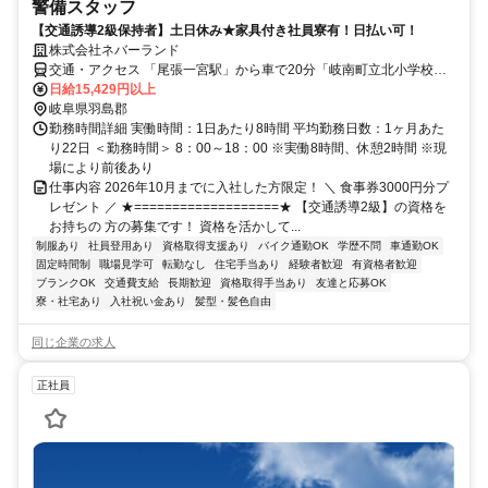
警備スタッフ
【交通誘導2級保持者】土日休み★家具付き社員寮有！日払い可！
株式会社ネバーランド
交通・アクセス 「尾張一宮駅」から車で20分「岐南町立北小学校」
から車でスグ ※車OK
日給15,429円以上
岐阜県羽島郡
勤務時間詳細 実働時間：1日あたり8時間 平均勤務日数：1ヶ月あた
り22日 ＜勤務時間＞ 8：00～18：00 ※実働8時間、休憩2時間 ※現
場により前後あり
仕事内容 2026年10月までに入社した方限定！ ＼ 食事券3000円分プ
レゼント ／ ★===================★ 【交通誘導2級】の資格を
お持ちの 方の募集です！ 資格を活かして...
制服あり
社員登用あり
資格取得支援あり
バイク通勤OK
学歴不問
車通勤OK
固定時間制
職場見学可
転勤なし
住宅手当あり
経験者歓迎
有資格者歓迎
ブランクOK
交通費支給
長期歓迎
資格取得手当あり
友達と応募OK
寮・社宅あり
入社祝い金あり
髪型・髪色自由
同じ企業の求人
正社員