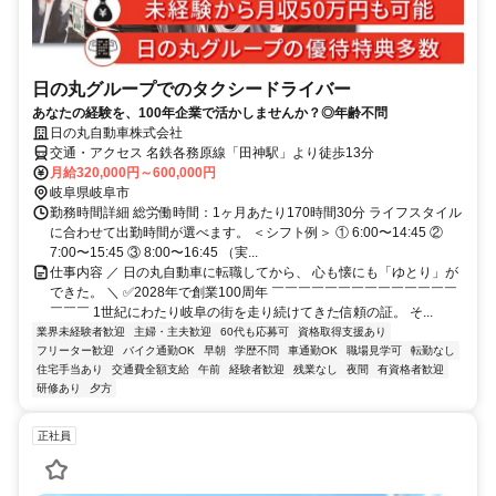
日の丸グループでのタクシードライバー
あなたの経験を、100年企業で活かしませんか？◎年齢不問
日の丸自動車株式会社
交通・アクセス 名鉄各務原線「田神駅」より徒歩13分
月給320,000円～600,000円
岐阜県岐阜市
勤務時間詳細 総労働時間：1ヶ月あたり170時間30分 ライフスタイル
に合わせて出勤時間が選べます。 ＜シフト例＞ ① 6:00〜14:45 ②
7:00〜15:45 ③ 8:00〜16:45 （実...
仕事内容 ／ 日の丸自動車に転職してから、 心も懐にも「ゆとり」が
できた。 ＼ ✅2028年で創業100周年 ￣￣￣￣￣￣￣￣￣￣￣￣￣￣
￣￣￣ 1世紀にわたり岐阜の街を走り続けてきた信頼の証。 そ...
業界未経験者歓迎
主婦・主夫歓迎
60代も応募可
資格取得支援あり
フリーター歓迎
バイク通勤OK
早朝
学歴不問
車通勤OK
職場見学可
転勤なし
住宅手当あり
交通費全額支給
午前
経験者歓迎
残業なし
夜間
有資格者歓迎
研修あり
夕方
正社員