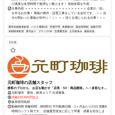
◎適度な休憩時間で無理なく働けます！ 有給休暇を午前...
仕事内容 ＝＝＝＝＝＝＝＝＝＝＝＝＝＝＝＝＝＝＝＝ 企業の「顔」
を作るお仕事！ 看板の製作・設置工事をしている会社です。 ＜＜ 自
分が関わった看板が街中に！＞＞ ＜＜ 誇りを感じられる仕事！＞＞
...
業界未経験者歓迎
バイク通勤OK
学歴不問
車通勤OK
固定時間制
経験不問
未経験者歓迎
賞与あり
ブランクOK
交通費支給
土日祝休み
服装自由
正社員
元町珈琲の店舗スタッフ
接客のプロから、お店を動かす「店長・SV・商品開発」へ！多彩なキャ
リアパスが描ける環境です♪
元町珈琲 愛知・岐阜エリア 社員募集
月給230,000円以上
岐阜県羽島郡
勤務時間 実働時間：8時間/日 平均勤務日数：1ヶ月あたり21日 実働8
時間のシフト制です。 店舗運営状況に応じて早番・遅番を担当しま