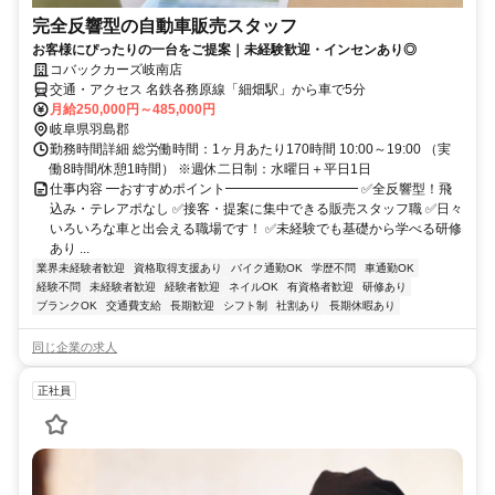
完全反響型の自動車販売スタッフ
お客様にぴったりの一台をご提案｜未経験歓迎・インセンあり◎
コバックカーズ岐南店
交通・アクセス 名鉄各務原線「細畑駅」から車で5分
月給250,000円～485,000円
岐阜県羽島郡
勤務時間詳細 総労働時間：1ヶ月あたり170時間 10:00～19:00 （実
働8時間/休憩1時間） ※週休二日制：水曜日＋平日1日
仕事内容 ━おすすめポイント━━━━━━━━━━ ✅全反響型！飛
込み・テレアポなし ✅接客・提案に集中できる販売スタッフ職 ✅日々
いろいろな車と出会える職場です！ ✅未経験でも基礎から学べる研修
あり ...
業界未経験者歓迎
資格取得支援あり
バイク通勤OK
学歴不問
車通勤OK
経験不問
未経験者歓迎
経験者歓迎
ネイルOK
有資格者歓迎
研修あり
ブランクOK
交通費支給
長期歓迎
シフト制
社割あり
長期休暇あり
同じ企業の求人
正社員