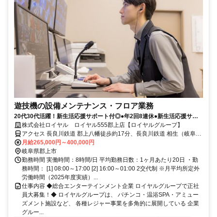
遊技機の設備メンテナンス・フロア業務
20代30代活躍！新生活応援サポート付◎●年2回8連休●新生活応援サポ
ート付●髪色・ネイル自由
株式会社ロイヤル ロイヤル555郡上店【ロイヤルグループ】
アクセス 長良川鉄道 郡上八幡徒歩約17分、長良川鉄道 相生（岐阜
県）徒歩約37分、長良川鉄道 自然園前徒歩約67分
月給265,000円～400,000円
岐阜県郡上市
勤務時間 実働時間：8時間/日 平均勤務日数：1ヶ月あたり20日 ・勤
務時間： [1] 08:00～17:00 [2] 16:00～01:00 2交代制 ※月平均所定外
労働時間（2025年度実績）...
仕事内容 ◆総合エンターテインメント企業 ロイヤルグループで正社
員大募集！◆ ロイヤルグループは、 パチンコ・温浴SPA・アミュー
ズメント施設など、 各種レジャー事業を多角的に展開している 企業
グルー...