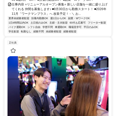
仕事内容 ⭐リニューアルオープン募集⭐ 新しい店舗を一緒に盛り上げ
てくれる 仲間を募集します♪ ■9月30日から勤務スタート！ ■2026年
11月「ワークマンプラス」へ 改装予定！ - ＼ お...
業界未経験者歓迎
扶養内勤務OK
週1日からOK
副業・WワークOK
1日4時間以内OK
土日祝のみOK
主婦・主夫歓迎
60代も応募可
フリーター歓迎
バイク通勤OK
シフト自由
学歴不問
車通勤OK
職場見学可
平日のみOK
学生歓迎
転勤なし
経験不問
未経験者歓迎
経験者歓迎
正社員