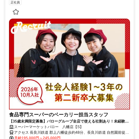
正社員
食品専門スーパーのベーカリー担当スタッフ
【35歳未満限定募集】バローグループ全店で使える社割あり！未経験大
歓迎・資格取得支援制度で国家資格（パン製造技能士）の取得も可能★
スーパーマーケットバロー 八幡店【S】
アクセス 長良川鉄道 郡上八幡徒歩約48分、長良川鉄道 自然園前徒歩
約78分、長良川鉄道 相生（岐阜県）徒歩約93分
月給195,000円～245,000円