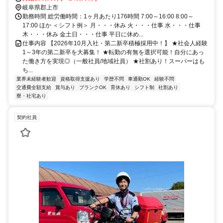
岐阜県郡上市
勤務時間 総労働時間：1ヶ月あたり176時間 7:00～16:00 8:00～
17:00 ほか ＜シフト例＞ 月・・・休み 火・・・仕事 水・・・仕事
木・・・休み 金土日・・・仕事 平日に休め...
仕事内容 【2026年10月入社・第二新卒積極採用中！】 ★社会人経験
1～3年の第二新卒を大募集！ ★転勤の有無を選択可能！自分にあっ
た働き方を実現◎（一般社員/地域社員） ★社割あり！スーパーはも
ち...
業界未経験者歓迎
資格取得支援あり
学歴不問
車通勤OK
経験不問
交通費全額支給
賞与あり
ブランクOK
育休あり
シフト制
社割あり
寮・社宅あり
契約社員