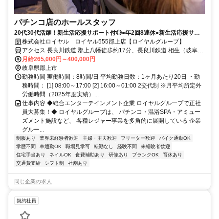
パチンコ店のホールスタッフ
20代30代活躍！新生活応援サポート付◎●年2回8連休●新生活応援サポ
ート付●髪色・ネイル自由
株式会社ロイヤル ロイヤル555郡上店【ロイヤルグループ】
アクセス 長良川鉄道 郡上八幡徒歩約17分、長良川鉄道 相生（岐阜
県）徒歩約37分、長良川鉄道 自然園前徒歩約67分
月給265,000円～400,000円
岐阜県郡上市
勤務時間 実働時間：8時間/日 平均勤務日数：1ヶ月あたり20日 ・勤
務時間： [1] 08:00～17:00 [2] 16:00～01:00 2交代制 ※月平均所定外
労働時間（2025年度実績）...
仕事内容 ◆総合エンターテインメント企業 ロイヤルグループで正社
員大募集！◆ ロイヤルグループは、 パチンコ・温浴SPA・アミュー
ズメント施設など、 各種レジャー事業を多角的に展開している 企業
グルー...
制服あり
業界未経験者歓迎
主婦・主夫歓迎
フリーター歓迎
バイク通勤OK
学歴不問
車通勤OK
職場見学可
転勤なし
経験不問
未経験者歓迎
住宅手当あり
ネイルOK
食費補助あり
研修あり
ブランクOK
育休あり
交通費支給
シフト制
社割あり
同じ企業の求人
契約社員