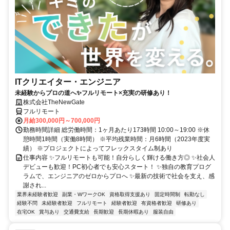
ITクリエイター・エンジニア
未経験からプロの道へ✨フルリモート×充実の研修あり！
株式会社TheNewGate
フルリモート
月給300,000円～700,000円
勤務時間詳細 総労働時間：1ヶ月あたり173時間 10:00～19:00 ※休
憩時間1時間（実働8時間） ※平均残業時間：月6時間（2023年度実
績） ※プロジェクトによってフレックスタイム制あり
仕事内容 ✨フルリモートも可能！自分らしく輝ける働き方◎ ✨社会人
デビューも歓迎！PC初心者でも安心スタート！ ✨独自の教育プログ
ラムで、エンジニアのゼロからプロへ ✨最新の技術で社会を支え、感
謝され...
業界未経験者歓迎
副業・WワークOK
資格取得支援あり
固定時間制
転勤なし
経験不問
未経験者歓迎
フルリモート
経験者歓迎
有資格者歓迎
研修あり
在宅OK
賞与あり
交通費支給
長期歓迎
長期休暇あり
服装自由