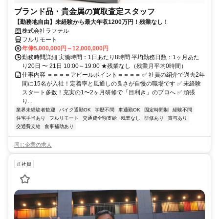
ブランド品・貴金属の買取査定スタッフ
【勤務地自由】未経験から最大年収1200万円！残業なし！
株式会社ラフテル
フルリモート
年俸5,000,000円～12,000,000円
勤務時間詳細 実働時間：1日あたり8時間 平均勤務日数：1ヶ月あた
り20日 〜 21日 10:00～19:00 ★残業なし（残業月平均0時間）
仕事内容 ＝＝＝＝アピールポイント＝＝＝＝ ✅ 社員の紹介で過去2年
間に15名が入社！定着率と風通しの良さが自慢の職場です ✅ 未経験
スタート多数！充実の1〜2ヶ月研修で「目利き」のプロへ ✅ 頑張
り...
業界未経験者歓迎
バイク通勤OK
学歴不問
車通勤OK
固定時間制
経験不問
住宅手当あり
フルリモート
交通費全額支給
残業なし
研修あり
賞与あり
交通費支給
食事補助あり
同じ企業の求人
正社員