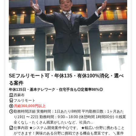
SEフルリモート可・年休135・有休100%消化・選べ
る案件
年休135日・基本テレワーク・住宅手当も◎定着率98%◎
西麻布
フルリモート
月給360,000円以上
勤務時間詳細 実働時間：1日あたり8時間 平均勤務日数：1ヶ月あた
り19日 〜 22日 勤務時間：9:00～18:00 (休憩時間 1時間00分) ※残業
全くなし・たくさん残業がしたいなど、社員の...
仕事内容 ★システム開発案件中心です。 ★幅広い分野に携わること
ができます！興味のある分野に挑戦できる機会も豊富です。 ＼案件