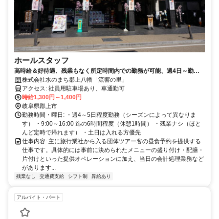
ホールスタッフ
高時給＆好待遇、残業もなく所定時間内での勤務が可能、週4日～勤務
OK
株式会社水のまち郡上八幡「流響の里」
アクセス: 社員用駐車場あり、車通勤可
時給1,300円～1,400円
岐阜県郡上市
勤務時間・曜日: ・週4～5日程度勤務（シーズンによって異なりま
す） ・9:00～16:00 迄の6時間程度（休憩1時間） ・残業ナシ（ほと
んど定時で帰れます） ・土日は入れる方優先
仕事内容: 主に旅行業社から入る団体ツアー客の昼食予約を提供する
仕事です。具体的には事前に決められたメニューの盛り付け・配膳・
片付けといった提供オペレーションに加え、当日の会計処理業務など
があります...
残業なし
交通費支給
シフト制
昇給あり
アルバイト・パート