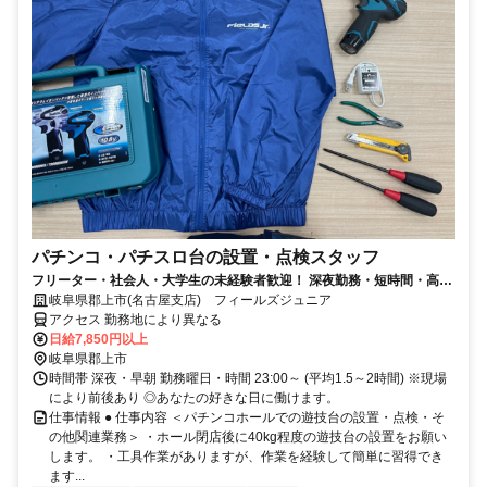
パチンコ・パチスロ台の設置・点検スタッフ
フリーター・社会人・大学生の未経験者歓迎！ 深夜勤務・短時間・高収
入なアルバイト！
岐阜県郡上市(名古屋支店) フィールズジュニア
アクセス 勤務地により異なる
日給7,850円以上
岐阜県郡上市
時間帯 深夜・早朝 勤務曜日・時間 23:00～ (平均1.5～2時間) ※現場
により前後あり ◎あなたの好きな日に働けます。
仕事情報 ● 仕事内容 ＜パチンコホールでの遊技台の設置・点検・そ
の他関連業務＞ ・ホール閉店後に40kg程度の遊技台の設置をお願い
します。 ・工具作業がありますが、作業を経験して簡単に習得でき
ます...