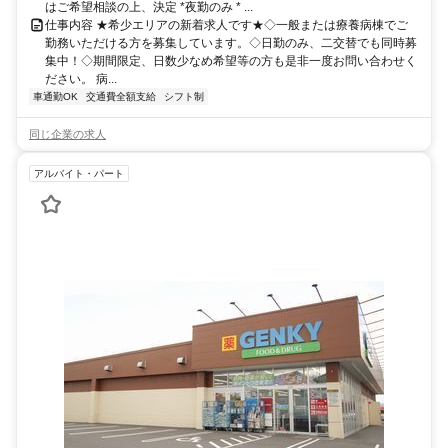
はご希望相談の上、決定 *夜勤のみ * ...
仕事内容 ★希少エリアの新着求人です★◇一般または療養病棟でご
勤務いただける方を募集しています。◇日勤のみ、二交替でも同時募
集中！◇期間限定、日数少なめ希望等の方も是非一度お問い合わせく
ださい。 病...
車通勤OK
交通費全額支給
シフト制
同じ企業の求人
アルバイト・パート