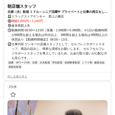
朝店舗スタッフ
主婦（夫）歓迎 ミドル～シニア活躍中 プライベートと仕事の両立をしな
がら新たな喜びを見つけましょう
ドラッグストアゲンキー 郡上八幡店
時給1,065円～1,165円
岐阜県郡上市
勤務時間 08:00〜13:00（実働：2.0時間〜5.0時間） ※1日の勤務時間
が6時間を超える場合は45分以上、 8時間を超える場合は1時間以上の
休憩あり 【勤務時間補足】 08:00～13:0...
仕事内容 ゲンキーの店舗スタッフとして、セルフレジサポートスタ
ッフ、商品の品出し、簡単な清掃をお願いします。 セルフセルフレ
ジサポートスタッフを導入しているため、お金の取り扱いが心配な方
も安心です。 ...
副業・WワークOK
主婦・主夫歓迎
学生歓迎
未経験者歓迎
シフト制
服装自由
高校生歓迎
同じ企業の求人
正社員