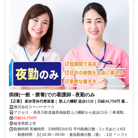
病棟(一般・療養)での看護師 - 夜勤のみ
【正看】 産休育休代替派遣｜ 郡上八幡駅 徒歩11分｜日給34,750円 週1
日～
株式会社スーパーナース
アクセス ・長良川鉄道越美南線郡上八幡駅から徒歩11分 ◇車通勤Ｏ
Ｋ
日給34,750円
岐阜県郡上市
勤務時間 実働時間：15時間10分/日 平均勤務日数：1ヶ月あたり4日
・勤務時間： [1] 16:30～09:00 ・最低勤務日数（週）：1日 ＊シフト