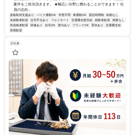
案件をご担当頂きます。 ★幅広い分野に携わることができます！ 社
員の志向...
資格取得支援あり
バイク通勤OK
学歴不問
車通勤OK
固定時間制
転勤なし
未経験者歓迎
住宅手当あり
フルリモート
交通費全額支給
経験者歓迎
残業なし
有資格者歓迎
研修あり
在宅OK
賞与あり
ブランクOK
育休あり
交通費支給
長期歓迎
正社員