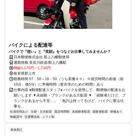
バイクによる配達等
バイクで『想い』と『笑顔』をつなぐお仕事してみませんか？
日本郵便株式会社 郡上八幡郵便局
通勤情報 長良川鉄道/郡上八幡駅
時給1,170円～1,730円
岐阜県郡上市
勤務時間 07：50～16：50（うち実働８ｈ） ※就労時間の前後（前
10分、後5分）に準備時間（更衣等のための時間）あり
仕事内容 ●郵便配達スタッフ● バイクを使用して、郵便物の配達をお
願いします ▼未経験・ブランクがある方歓迎 ▼ 「経験者だけど、ブ
ランクがあるから不安…」 「免許は持ってるけど、バイクに乗る仕
事を...
社員登用あり
主婦・主夫歓迎
固定時間制
未経験者歓迎
経験者歓迎
研修あり
制服貸与
交通費支給
シフト制
業務委託