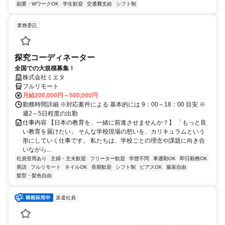
副業・WワークOK
学生歓迎
交通費支給
シフト制
業務委託
探究コーディネーター
全国での大規模募集！
株式会社ミエタ
フルリモート
月給200,000円～500,000円
勤務時間詳細 ※対応案件による 基本的には 9：00～18：00 目安 ※
週2～5日程度の出勤
仕事内容 【日本の教育を、一緒に前進させませんか？】 「もっと良
い教育を届けたい」 そんな学校現場の想いを、カリキュラムという
形にしていく仕事です。 私たちは、学校ごとの理念や課題に向き合
いながら...
社員登用あり
主婦・主夫歓迎
フリーター歓迎
学歴不問
車通勤OK
即日勤務OK
英語
フルリモート
ネイルOK
長期歓迎
シフト制
ピアスOK
服装自由
髪型・髪色自由
派遣社員