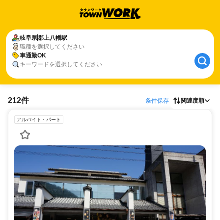
岐阜県
郡上八幡駅
職種を選択してください
車通勤OK
キーワードを選択してください
212件
条件保存
関連度順
アルバイト・パート