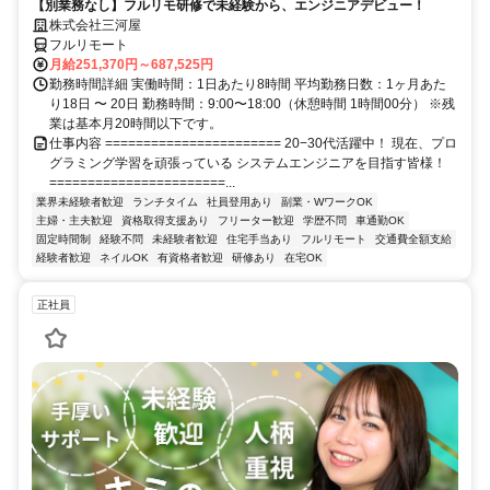
【別業務なし】フルリモ研修で未経験から、エンジニアデビュー！
株式会社三河屋
フルリモート
月給251,370円～687,525円
勤務時間詳細 実働時間：1日あたり8時間 平均勤務日数：1ヶ月あた
り18日 〜 20日 勤務時間：9:00〜18:00（休憩時間 1時間00分） ※残
業は基本月20時間以下です。
仕事内容 ======================= 20−30代活躍中！ 現在、プロ
グラミング学習を頑張っている システムエンジニアを目指す皆様！
=======================...
業界未経験者歓迎
ランチタイム
社員登用あり
副業・WワークOK
主婦・主夫歓迎
資格取得支援あり
フリーター歓迎
学歴不問
車通勤OK
固定時間制
経験不問
未経験者歓迎
住宅手当あり
フルリモート
交通費全額支給
経験者歓迎
ネイルOK
有資格者歓迎
研修あり
在宅OK
正社員