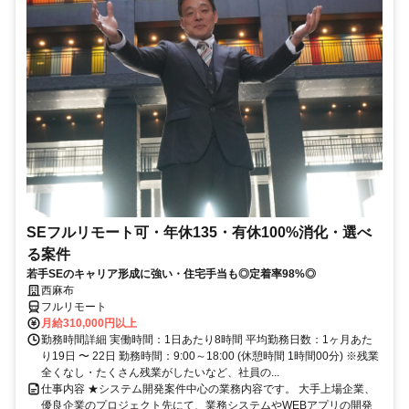
SEフルリモート可・年休135・有休100%消化・選べ
る案件
若手SEのキャリア形成に強い・住宅手当も◎定着率98%◎
西麻布
フルリモート
月給310,000円以上
勤務時間詳細 実働時間：1日あたり8時間 平均勤務日数：1ヶ月あた
り19日 〜 22日 勤務時間：9:00～18:00 (休憩時間 1時間00分) ※残業
全くなし・たくさん残業がしたいなど、社員の...
仕事内容 ★システム開発案件中心の業務内容です。 大手上場企業、
優良企業のプロジェクト先にて、業務システムやWEBアプリの開発