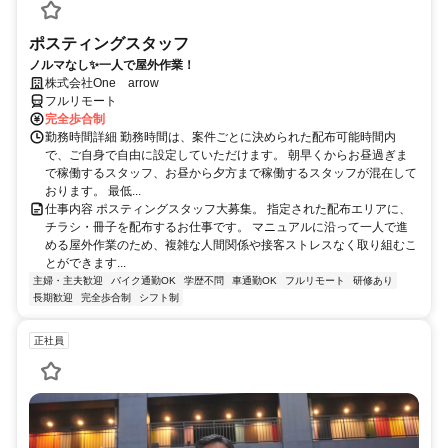
ポスティングスタッフ
ノルマなし✨一人で屋外作業！
株式会社One arrow
フルリモート
完全歩合制
勤務時間詳細 勤務時間は、案件ごとに決められた配布可能時間内
で、ご自身で自由に設定していただけます。 朝早くからお昼過ぎま
で稼働するスタッフ、お昼から夕方まで稼働するスタッフが混在して
おります。 最低...
仕事内容 ポスティングスタッフ大募集。 指定された配布エリアに、
チラシ・冊子を配布するお仕事です。 マニュアルに沿って一人で進
める屋外作業のため、複雑な人間関係や接客ストレスなく取り組むこ
とができます...
主婦・主夫歓迎
バイク通勤OK
学歴不問
車通勤OK
フルリモート
研修あり
長期歓迎
完全歩合制
シフト制
正社員