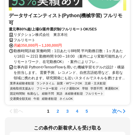
データサイエンティスト(Python|機械学習) フルリモ
可
還元率80%超/上場G/案件選択制/フルリモートOK/SES
リダクション株式会社 東京本社
フルリモート
月給350,000円～1,100,000円
勤務時間詳細 実働時間：1日あたり8時間 平均勤務日数：1ヶ月あた
り18日 〜 22日 勤務時間 9:00～18:00 （案件により変動可能性あり／
リモートワーク、在宅勤務OK） ・案件によりフレ...
仕事内容 PythonやTensorFlowを用いた機械学習モデルの設計・構築
を担当します。 需要予測、レコメンド、自然言語処理など、多彩な
領域に携われます。研究開発にも近いスタイルでスキルを磨けます...
業界未経験者歓迎
ランチタイム
副業・WワークOK
主婦・主夫歓迎
資格取得支援あり
フリーター歓迎
バイク通勤OK
早朝
学歴不問
車通勤OK
固定時間制
転勤なし
経験不問
英語
未経験者歓迎
フルリモート
交通費全額支給
午前
経験者歓迎
ネイルOK
前へ
次へ
1
2
3
4
5
この条件の新着求人を受け取る