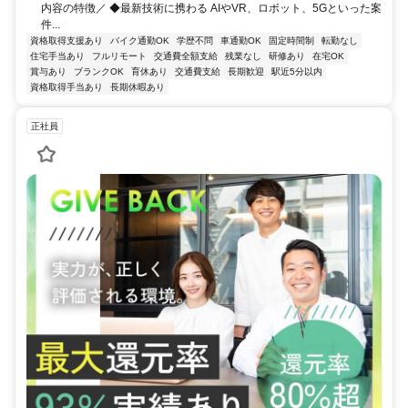
内容の特徴／ ◆最新技術に携わる AIやVR、ロボット、5Gといった案
件...
資格取得支援あり
バイク通勤OK
学歴不問
車通勤OK
固定時間制
転勤なし
住宅手当あり
フルリモート
交通費全額支給
残業なし
研修あり
在宅OK
賞与あり
ブランクOK
育休あり
交通費支給
長期歓迎
駅近5分以内
資格取得手当あり
長期休暇あり
正社員