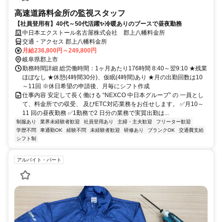
高速道路料金所の監視スタッフ
【社員登用有】40代～50代活躍✨冷暖ありのブースで昼夜勤務
中日本エクストール名古屋株式会社 郡上八幡料金所
交通・アクセス 郡上八幡料金所
月給236,800円～249,800円
岐阜県郡上市
勤務時間詳細 総労働時間：1ヶ月あたり176時間 8:40～翌9:10 ★残業
ほぼなし ★休憩(4時間30分)、仮眠(4時間)あり ★月の出勤回数は10
～11回 ※休日希望の申請後、月毎にシフト作成
仕事内容 安定して⾧く働ける “NEXCO 中日本グループ” の 一員とし
て、料金所での収受、 及びETC対応業務をお任せします。 ✅月10～
11 回の昼夜勤務 ✅1勤務で2 日分の業務で実質出勤は...
制服あり
業界未経験者歓迎
社員登用あり
主婦・主夫歓迎
フリーター歓迎
学歴不問
車通勤OK
経験不問
未経験者歓迎
研修あり
ブランクOK
交通費支給
シフト制
アルバイト・パート