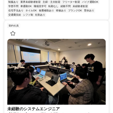
制服あり
業界未経験者歓迎
主婦・主夫歓迎
フリーター歓迎
バイク通勤OK
学歴不問
車通勤OK
職場見学可
転勤なし
経験不問
未経験者歓迎
住宅手当あり
ネイルOK
食費補助あり
研修あり
ブランクOK
育休あり
交通費支給
シフト制
社割あり
契約社員
未経験のシステムエンジニア