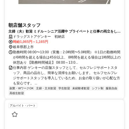
朝店舗スタッフ
主婦（夫）歓迎 ミドル～シニア活躍中 プライベートと仕事の両立をしな
がら新たな喜びを見つけましょう
ドラッグストアゲンキー 初納店
時給1,065円～1,165円
岐阜県郡上市
勤務時間 08:00〜13:00（実働：2.0時間〜5.0時間） ※1日の勤務時間
が6時間を超える場合は45分以上、 8時間を超える場合は1時間以上の
休憩あり 【勤務時間補足】 08:00～13:0...
仕事内容 ゲンキーの店舗スタッフとして、セルフレジサポートスタ
ッフ、商品の品出し、簡単な清掃をお願いします。 セルフセルフレ
ジサポートスタッフを導入しているため、お金の取り扱いが心配な方
も安心です。 ...
副業・WワークOK
主婦・主夫歓迎
学生歓迎
未経験者歓迎
シフト制
服装自由
高校生歓迎
アルバイト・パート