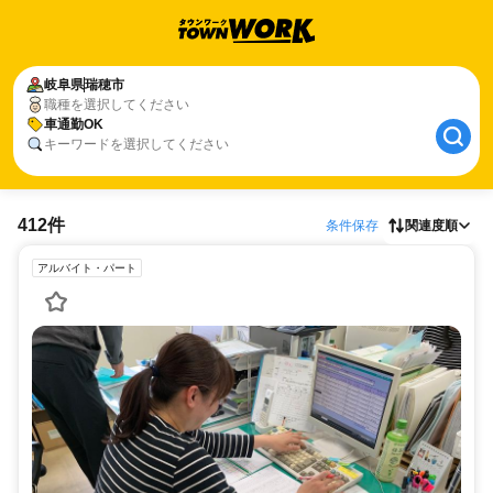
岐阜県
瑞穂市
職種を選択してください
車通勤OK
キーワードを選択してください
412件
条件保存
関連度順
アルバイト・パート