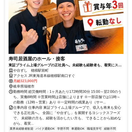
寿司居酒屋のホール・接客
東証プライム上場グループの正社員へ。未経験も経験者も、着実にステ
ップアップできます！
や台ずし 穂積駅前町
アクセス JR東海道本線穂積駅南口すぐ
月給323,000円
岐阜県瑞穂市
勤務時間 総労働時間：1ヶ月あたり172時間30分 15:00～翌2:00のう
ち、実働8時間 ※営業時間は店舗によります ※一部店舗では11時～
の勤務（12時～営業）あり ※一定時間の残業あり（サー...
仕事内容 仕事内容 東証プライム上場グループで、収入も将来も安心
できる正社員へ。 全国に「や台ずし」を展開するヨシックスフーズ
で、 未経験の方も、経験を活かしたい方も、 できることから始めな
がら、着実...
業界未経験者歓迎
バイク通勤OK
学歴不問
車通勤OK
職場見学可
経験不問