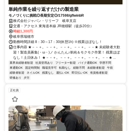
単純作業を繰り返すだけの製造業
モノづくりに挑戦◎長期安定◎/17598/gflwinbR
株式会社ジャパン・リリーフ 岐阜支店
交通・アクセス 東海道本線 JR穂積駅（徒歩20分）
時給1,300円
岐阜県瑞穂市
勤務時間詳細 8：30～17：30(休憩1h) ※残業ほぼなし！
仕事内容 ★－－＋。－－＋。－－＋。－－＋。－－★ 未経験者大歓
迎！製造員募集(・ω・)ノ かんたん♪単純＆モクモク作業！ 残業ほぼ
なし！土日休み！ ★－－＋。－－＋。－－＋。－－＋。－－★ ...
業界未経験者歓迎
社員登用あり
フリーター歓迎
バイク通勤OK
学歴不問
車通勤OK
固定時間制
職場見学可
転勤なし
経験不問
未経験者歓迎
午前
経験者歓迎
ネイルOK
残業なし
週払いOK
即日払いOK
有資格者歓迎
研修あり
夕方
正社員