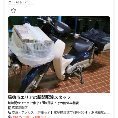
アルバイト・パート
瑞穂市エリアの新聞配達スタッフ
短時間Wワークで稼ぐ！週6日以上その他休み相談
広瀬新聞店
交通・アクセス 【詳細住所】岐阜県瑞穂市別府466-1（JR穂積駅から
徒歩4分※車通勤可）
月給75,000円～100,000円