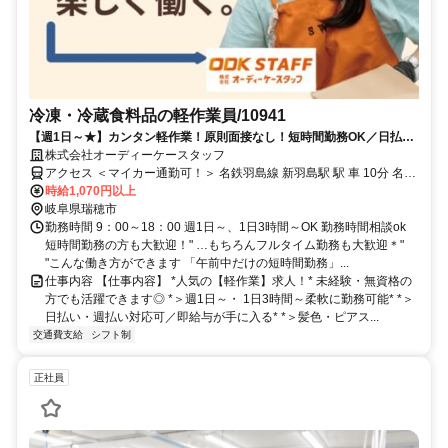
冷凍・冷蔵食料品の軽作業員/10941
【週1日～★】カンタン軽作業！原則面接なし！短時間勤務OK／日払い
可／髪色・ピアス自由
株式会社オーディーケースタッフ
アクセス ＜マイカー通勤可！＞ 名鉄羽島線 新羽島駅 駅 車 10分 名鉄
羽島線 江吉良駅 駅 車 8分
時給1,070円以上
岐阜県瑞穂市
勤務時間 9：00～18：00 週1日～、1日3時間～OK 勤務時間相談ok
短時間勤務の方も大歓迎！" …もちろんフルタイム勤務も大歓迎＊"
"こんな働き方ができます 「午前中だけの短時間勤務」...
仕事内容 【仕事内容】 *人気の【軽作業】求人！* 未経験・無資格の
方でも活躍できます◎ *＞週1日～・ 1日3時間～柔軟に勤務可能* *＞
日払い・週払い対応可／即給与が手に入る* *＞髪色・ピアス...
交通費支給
シフト制
正社員