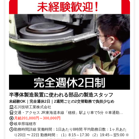
半導体製造装置に使われる部品の製造スタッフ
未経験OK｜完全週休2日｜2週間ごとの2交替勤務で負担少なめ
石川技研工業株式会社
交通・アクセス JR東海道本線「穂積」駅より車で5分 ※車通勤
OK（駐車場完備）
月給201,000円～300,000円
岐阜県瑞穂市
勤務時間詳細 実働時間：1日あたり8時間 平均勤務日数：1ヶ月あた
り20日 〜 22日 勤務時間：（1）8:15～17:30 （2）19:45～翌5:00 ※