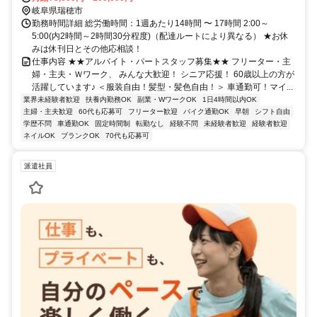
岐阜県瑞穂市
勤務時間詳細 総労働時間：1週あたり14時間 〜 17時間 2:00～
5:00(内2時間～2時間30分程度)（配達ルートにより異なる） ★お休
みは休刊日とその他応相談！
仕事内容 ★★アルバイト・パートスタッフ募集★★ フリーター・主
婦・主夫・Ｗワーク、 みんな大歓迎！ シニア応援！ 60歳以上の方が
活躍しています♪ ＜服装自由！髪型・髪色自由！＞ 車通勤可！マイ...
業界未経験者歓迎
扶養内勤務OK
副業・WワークOK
1日4時間以内OK
主婦・主夫歓迎
60代も応募可
フリーター歓迎
バイク通勤OK
早朝
シフト自由
学歴不問
車通勤OK
固定時間制
転勤なし
経験不問
未経験者歓迎
経験者歓迎
ネイルOK
ブランクOK
70代も応募可
派遣社員