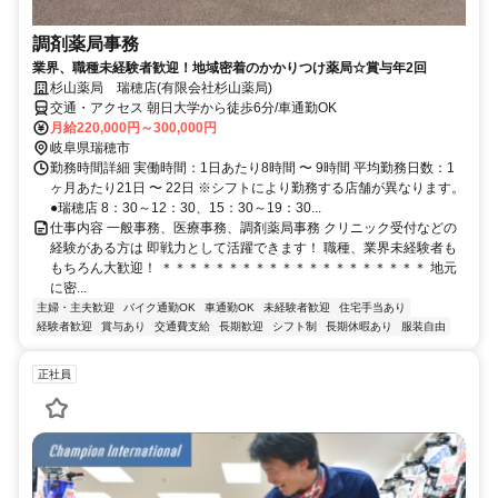
調剤薬局事務
業界、職種未経験者歓迎！地域密着のかかりつけ薬局☆賞与年2回
杉山薬局 瑞穂店(有限会社杉山薬局)
交通・アクセス 朝日大学から徒歩6分/車通勤OK
月給220,000円～300,000円
岐阜県瑞穂市
勤務時間詳細 実働時間：1日あたり8時間 〜 9時間 平均勤務日数：1
ヶ月あたり21日 〜 22日 ※シフトにより勤務する店舗が異なります。
●瑞穂店 8：30～12：30、15：30～19：30...
仕事内容 一般事務、医療事務、調剤薬局事務 クリニック受付などの
経験がある方は 即戦力として活躍できます！ 職種、業界未経験者も
もちろん大歓迎！ ＊＊＊＊＊＊＊＊＊＊＊＊＊＊＊＊＊＊＊＊ 地元
に密...
主婦・主夫歓迎
バイク通勤OK
車通勤OK
未経験者歓迎
住宅手当あり
経験者歓迎
賞与あり
交通費支給
長期歓迎
シフト制
長期休暇あり
服装自由
正社員