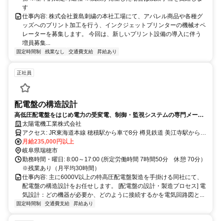
す
仕事内容: 株式会社蓑島刺繍の本社工場にて、アパレル商品や各種グ
ッズへのプリント加工を行う、インクジェットプリンターの機械オペ
レーターを募集します。 今回は、新しいプリント設備の導入に伴う
増員募集...
固定時間制
残業なし
交通費支給
昇給あり
正社員
配電盤の構造設計
高低圧配電盤をはじめ電力の受変電、制御・監視システムの専門メーカ
ー／岐阜県瑞穂市
太陽電機工業株式会社
アクセス: JR東海道本線 穂積駅から車で8分 樽見鉄道 美江寺駅から車
で3分（徒歩20分） ※車通勤可（従業員専用駐車場あり）
月給235,000円以上
岐阜県瑞穂市
勤務時間・曜日: 8:00～17:00 (所定労働時間 7時間50分 休憩 70分）
※残業あり（月平均30時間）
仕事内容: 主に6000V以上の特高圧配電盤製造を手掛ける同社にて、
配電盤の構造設計をお任せします。 [配電盤の設計・製造プロセス] 電
気設計：どの機器が必要か、どのように接続するかを電気回路図と...
固定時間制
交通費支給
昇給あり