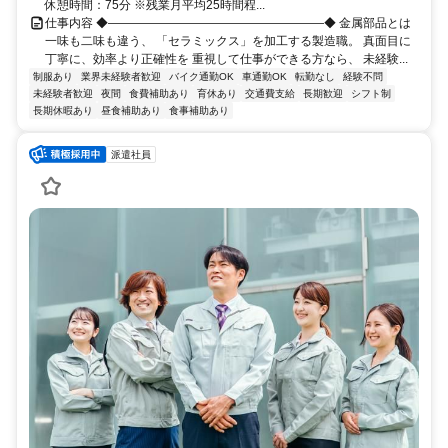
休憩時間：75分 ※残業月平均25時間程...
仕事内容 ◆――――――――――――――――――◆ 金属部品とは
一味も二味も違う、 「セラミックス」を加工する製造職。 真面目に
丁寧に、効率より正確性を 重視して仕事ができる方なら、 未経験...
制服あり
業界未経験者歓迎
バイク通勤OK
車通勤OK
転勤なし
経験不問
未経験者歓迎
夜間
食費補助あり
育休あり
交通費支給
長期歓迎
シフト制
長期休暇あり
昼食補助あり
食事補助あり
派遣社員