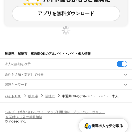
アプリを無料ダウンロード
岐阜県、瑞穂市、車通勤OKのアルバイト・バイト求人情報
求人の詳細を表示
条件を追加・変更して検索
市区町村を追加・変更
関連キーワード
岐阜県 車通勤 ok
車通勤 ok 瑞穂町
車通勤ok 瑞穂町
岐阜県
駅を追加・変更
バイトTOP
岐阜県
瑞穂市
車通勤OKのアルバイト・バイト・求人
岐阜県 岐阜市 車通勤OK カフェ
岐阜県 瑞穂市 運転手ドライバー
岐阜県
すべて
岐阜市
大垣市
高山市
多治見市
関市
中津川市
美濃市
瑞浪市
羽島市
恵那市
職種を追加・変更
JR中央本線(名古屋～塩尻)
美濃加茂市
土岐市
各務原市
可児市
山県市
瑞穂市
飛騨市
本巣市
郡上市
下呂市
古虎渓駅
多治見駅
土岐市駅
瑞浪駅
釜戸駅
武並駅
恵那駅
美乃坂本駅
中津川駅
飲食・フードサービス
海津市
羽島郡
養老郡
不破郡
安八郡
揖斐郡
本巣郡
加茂郡
可児郡
大野郡
ヘルプ・お問い合わせ
サイトマップ
利用規約・プライバシーポリシー
特徴を追加・変更
落合川駅
坂下駅
飲食・フードサービス
すべて
[企業]求人広告の掲載相談
ホールスタッフ
キッチンスタッフ
皿洗い・洗い場
精肉・鮮魚加工
給食調理
人気
JR高山本線
雇用形態を追加・変更
新着求人を受け取る
パン屋（ベーカリー）
フードカウンター販売員
バー（BAR）・バーテンダー
日払いOK
高校生歓迎
学生歓迎
深夜の仕事
髪型・髪色自由
ひげOK
ネイルOK
岐阜駅
長森駅
那加駅
蘇原駅
各務ケ原駅
鵜沼駅
坂祝駅
美濃太田駅
古井駅
中川辺駅
飲食店補助（開店・閉店準備）
飲食店（店長・マネージャー）
ピアスOK
アルバイト・パート
履歴書不要
オープニングスタッフ
留学生・外国人活躍中