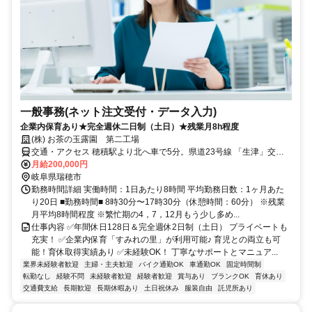
一般事務(ネット注文受付・データ入力)
企業内保育あり★完全週休二日制（土日）★残業月8h程度
(株) お茶の玉露園 第二工場
交通・アクセス 穂積駅より北へ車で5分。県道23号線 「生津」交差
点 近く
月給200,000円
岐阜県瑞穂市
勤務時間詳細 実働時間：1日あたり8時間 平均勤務日数：1ヶ月あた
り20日 ■勤務時間■ 8時30分〜17時30分（休憩時間：60分） ※残業
月平均8時間程度 ※繁忙期の4，7，12月もう少し多め...
仕事内容 ✅年間休日128日＆完全週休2日制（土日） プライベートも
充実！ ✅企業内保育「すみれの里」が利用可能♪ 育児との両立も可
能！育休取得実績あり ✅未経験OK！ 丁寧なサポートとマニュア...
業界未経験者歓迎
主婦・主夫歓迎
バイク通勤OK
車通勤OK
固定時間制
転勤なし
経験不問
未経験者歓迎
経験者歓迎
賞与あり
ブランクOK
育休あり
交通費支給
長期歓迎
長期休暇あり
土日祝休み
服装自由
託児所あり