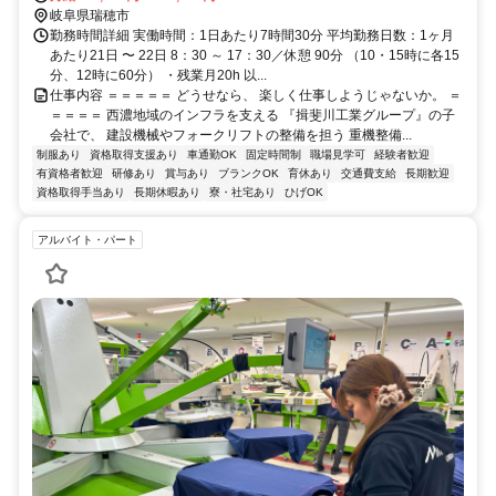
岐阜県瑞穂市
勤務時間詳細 実働時間：1日あたり7時間30分 平均勤務日数：1ヶ月
あたり21日 〜 22日 8：30 ～ 17：30／休憩 90分 （10・15時に各15
分、12時に60分） ・残業月20h 以...
仕事内容 ＝＝＝＝＝ どうせなら、 楽しく仕事しようじゃないか。 ＝
＝＝＝＝ 西濃地域のインフラを支える 『揖斐川工業グループ』の子
会社で、 建設機械やフォークリフトの整備を担う 重機整備...
制服あり
資格取得支援あり
車通勤OK
固定時間制
職場見学可
経験者歓迎
有資格者歓迎
研修あり
賞与あり
ブランクOK
育休あり
交通費支給
長期歓迎
資格取得手当あり
長期休暇あり
寮・社宅あり
ひげOK
アルバイト・パート