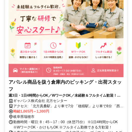
アパレル商品を扱う倉庫内のピッキング・出荷スタッ
フ
週3日・1日4時間からOK／WワークOK／未経験＆フルタイム歓迎！丁
寧な研修期間＆万全のフォロー体制
ギャバンス株式会社 北方センター
アクセス: 「北方真桑駅」より車で7分 「穂積駅」より車で8分 「西岐
阜駅」より車で11分 「東大垣駅」より車で18分 「名鉄岐阜駅」より
時給1,065円～1,300円
岐阜県瑞穂市
車で19分 ※マイカー通勤OK
勤務時間・曜日: 8：45～17：00（休憩75分） ※1日4時間からOK
※WワークOK・かけもちOK ※フルタイム勤務できる方歓迎！