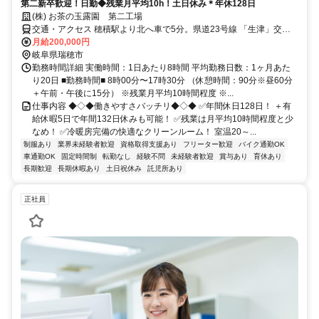
第二新卒歓迎！日勤◆残業月平均10h！土日休み＊年休128日
(株) お茶の玉露園 第二工場
交通・アクセス 穂積駅より北へ車で5分。県道23号線 「生津」交差
点 近く
月給200,000円
岐阜県瑞穂市
勤務時間詳細 実働時間：1日あたり8時間 平均勤務日数：1ヶ月あた
り20日 ■勤務時間■ 8時00分〜17時30分 （休憩時間：90分※昼60分
＋午前・午後に15分） ※残業月平均10時間程度 ※...
仕事内容 ◆◇◆働きやすさバッチリ◆◇◆ ✅年間休日128日！ ＋有
給休暇5日で年間132日休みも可能！ ✅残業は月平均10時間程度と少
なめ！ ✅冷暖房完備の快適なクリーンルーム！ 室温20～...
制服あり
業界未経験者歓迎
資格取得支援あり
フリーター歓迎
バイク通勤OK
車通勤OK
固定時間制
転勤なし
経験不問
未経験者歓迎
賞与あり
育休あり
長期歓迎
長期休暇あり
土日祝休み
託児所あり
正社員