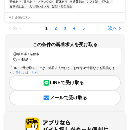
研修あり
賞与あり
ブランクOK
育休あり
交通費支給
シフト制
社割あり
食事補助あり
入社祝い金あり
髪型・髪色自由
同じ企業の求人
前へ
次へ
1
2
3
4
5
この条件の新着求人を受け取る
岐阜県 / 瑞穂市
車通勤OK
「LINEで受け取る」では、新着求人のほか、おすすめ情報なども配信しま
す。
詳しくはこちら
LINEで受け取る
メールで受け取る