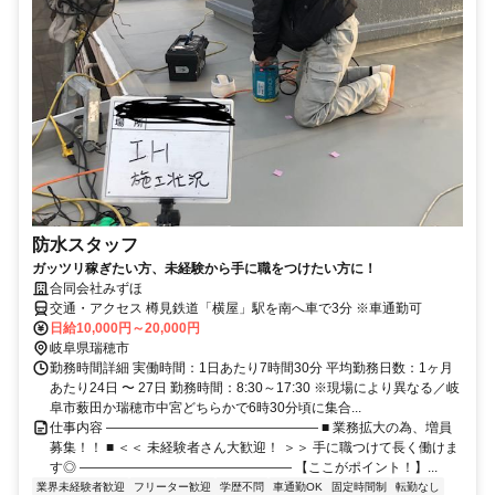
防水スタッフ
ガッツリ稼ぎたい方、未経験から手に職をつけたい方に！
合同会社みずほ
交通・アクセス 樽見鉄道「横屋」駅を南へ車で3分 ※車通勤可
日給10,000円～20,000円
岐阜県瑞穂市
勤務時間詳細 実働時間：1日あたり7時間30分 平均勤務日数：1ヶ月
あたり24日 〜 27日 勤務時間：8:30～17:30 ※現場により異なる／岐
阜市薮田か瑞穂市中宮どちらかで6時30分頃に集合...
仕事内容 ―――――――――――――――― ■ 業務拡大の為、増員
募集！！ ■ ＜＜ 未経験者さん大歓迎！ ＞＞ 手に職つけて長く働けま
す◎ ―――――――――――――――― 【ここがポイント！】...
業界未経験者歓迎
フリーター歓迎
学歴不問
車通勤OK
固定時間制
転勤なし