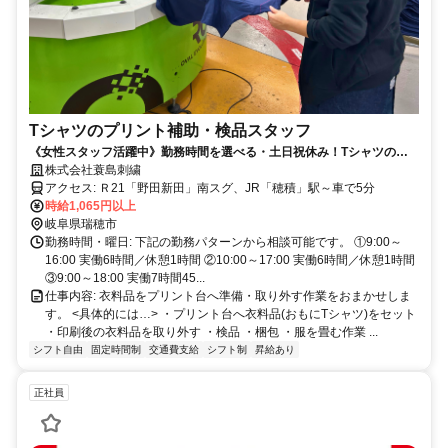
Tシャツのプリント補助・検品スタッフ
《女性スタッフ活躍中》勤務時間を選べる・土日祝休み！Tシャツのセ
ット・検品・梱包などのシンプル軽作業！
株式会社蓑島刺繍
アクセス: Ｒ21「野田新田」南スグ、JR「穂積」駅～車で5分
時給1,065円以上
岐阜県瑞穂市
勤務時間・曜日: 下記の勤務パターンから相談可能です。 ①9:00～
16:00 実働6時間／休憩1時間 ②10:00～17:00 実働6時間／休憩1時間
③9:00～18:00 実働7時間45...
仕事内容: 衣料品をプリント台へ準備・取り外す作業をおまかせしま
す。 <具体的には…> ・プリント台へ衣料品(おもにTシャツ)をセット
・印刷後の衣料品を取り外す ・検品 ・梱包 ・服を畳む作業 ...
シフト自由
固定時間制
交通費支給
シフト制
昇給あり
正社員