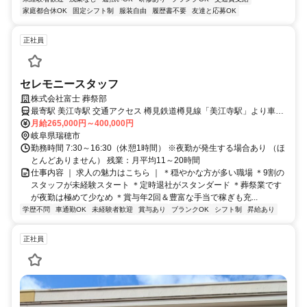
家庭都合休OK
固定シフト制
服装自由
履歴書不要
友達と応募OK
正社員
セレモニースタッフ
株式会社富士 葬祭部
最寄駅 美江寺駅 交通アクセス 樽見鉄道樽見線「美江寺駅」より車で
3分・徒歩11分 ✓車通勤OK＆バイク通勤OK （駐車場あり＆駐輪場あ
月給265,000円～400,000円
り）
岐阜県瑞穂市
勤務時間 7:30～16:30（休憩1時間） ※夜勤が発生する場合あり （ほ
とんどありません） 残業：月平均11～20時間
仕事内容 ｜ 求人の魅力はこちら ｜ ＊穏やかな方が多い職場 ＊9割の
スタッフが未経験スタート ＊定時退社がスタンダード ＊葬祭業です
が夜勤は極めて少なめ ＊賞与年2回＆豊富な手当で稼ぎも充...
学歴不問
車通勤OK
未経験者歓迎
賞与あり
ブランクOK
シフト制
昇給あり
正社員