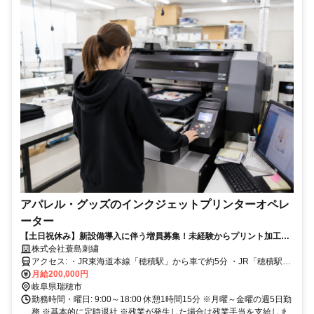
アパレル・グッズのインクジェットプリンターオペレ
ーター
【土日祝休み】新設備導入に伴う増員募集！未経験からプリント加工の
技術を身につけられる正社員！
株式会社蓑島刺繍
アクセス: ・JR東海道本線「穂積駅」から車で約5分 ・JR「穂積駅」
から徒歩約30分 ・国道21号「野田新田」南すぐ ・マイカー通勤可 ・
月給200,000円
駐車場完備
岐阜県瑞穂市
勤務時間・曜日: 9:00～18:00 休憩1時間15分 ※月曜～金曜の週5日勤
務 ※基本的に定時退社 ※残業が発生した場合は残業手当を支給しま