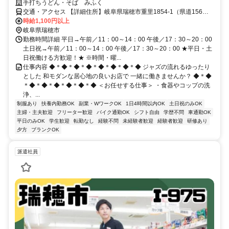
手打ちうどん・そば みふく
交通・アクセス 【詳細住所】岐阜県瑞穂市重里1854-1（県道156号
｢重里｣交差点を西300m※車通勤可）
時給1,100円以上
岐阜県瑞穂市
勤務時間詳細 平日→午前／11：00～14：00 午後／17：30～20：00
土日祝→午前／11：00～14：00 午後／17：30～20：00 ★平日・土
日祝働ける方歓迎！★ ※時間・曜...
仕事内容 ◆＊◆＊◆＊◆＊◆＊◆＊◆＊◆ ジャズの流れるゆったり
とした 和モダンな居心地の良いお店で 一緒に働きませんか？ ◆＊◆
＊◆＊◆＊◆＊◆＊◆＊◆ ＜お任せする仕事＞ ・食器やコップの洗
浄、...
制服あり
扶養内勤務OK
副業・WワークOK
1日4時間以内OK
土日祝のみOK
主婦・主夫歓迎
フリーター歓迎
バイク通勤OK
シフト自由
学歴不問
車通勤OK
平日のみOK
学生歓迎
転勤なし
経験不問
未経験者歓迎
経験者歓迎
研修あり
夕方
ブランクOK
派遣社員