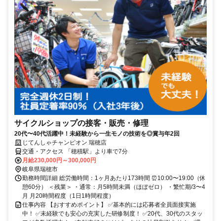
サイクルショップの接客・販売・修理
20代〜40代活躍中！未経験から一生モノの技術を◎賞与年2回
じてんしゃチャンピオン 瑞穂店
交通・アクセス 「穂積駅」より車で7分
月給230,000円～300,000円
岐阜県瑞穂市
勤務時間詳細 総労働時間：1ヶ月あたり173時間 ⏰10:00〜19:00（休
憩60分） ＜残業＞ ・通常：月5時間未満（ほぼゼロ） ・繁忙期/3〜4
月 月20時間程度（1日1時間程度）
仕事内容 【おすすめポイント】 ✅基本的には応募者全員面接実施
中！ ✅未経験でも安心の充実した研修制度！ ✅20代、30代のスタッ