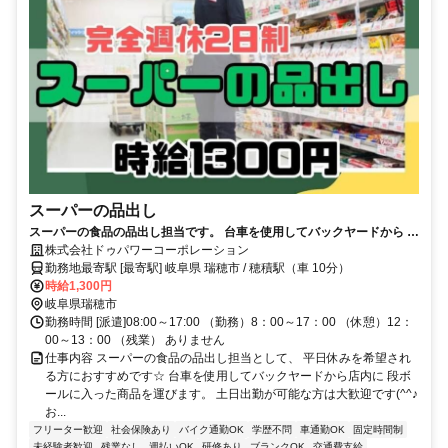
スーパーの品出し
スーパーの食品の品出し担当です。 台車を使用してバックヤードから 店
内に商品を運んでいただきます。 土日出勤できる方歓迎です(^^♪ お休み
株式会社ドゥパワーコーポレーション
勤務地最寄駅 [最寄駅] 岐阜県 瑞穂市 / 穂積駅（車 10分）
希望曜日については 相談可能です◎
時給1,300円
岐阜県瑞穂市
勤務時間 [派遣]08:00～17:00 （勤務）8：00～17：00 （休憩）12：
00～13：00 （残業） ありません
仕事内容 スーパーの食品の品出し担当として、 平日休みを希望され
る方におすすめです☆ 台車を使用してバックヤードから店内に 段ボ
ールに入った商品を運びます。 土日出勤が可能な方は大歓迎です(^^♪
お...
フリーター歓迎
社会保険あり
バイク通勤OK
学歴不問
車通勤OK
固定時間制
未経験者歓迎
残業なし
週払いOK
研修あり
ブランクOK
交通費支給