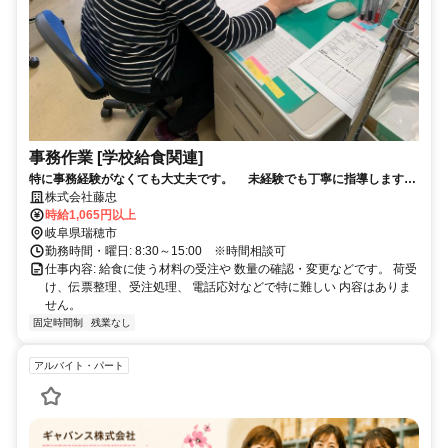
事務作業 [学校給食関連]
特に事務経験がなくても大丈夫です。 未経験でも丁寧に指導します
よ。
株式会社藤忠
時給1,065円以上
岐阜県瑞穂市
勤務時間・曜日: 8:30～15:00 ※時間相談可
仕事内容: 給食に使う材料の受注や 数量の確認・変更などです。 荷受
け、伝票整理、受注処理、 電話応対などで特に難しい 内容はありま
せん。
固定時間制
残業なし
アルバイト・パート