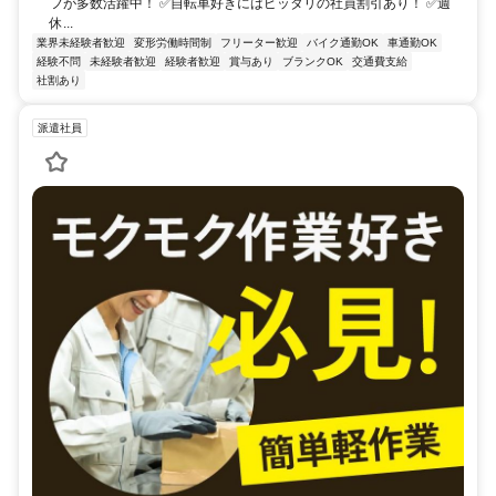
フが多数活躍中！ ✅自転車好きにはピッタリの社員割引あり！ ✅週
休...
業界未経験者歓迎
変形労働時間制
フリーター歓迎
バイク通勤OK
車通勤OK
経験不問
未経験者歓迎
経験者歓迎
賞与あり
ブランクOK
交通費支給
社割あり
派遣社員