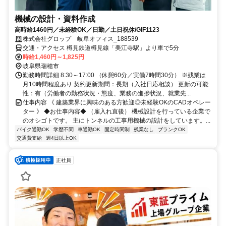
機械の設計・資料作成
高時給1460円／未経験OK／日勤／土日祝休/GIF1123
株式会社グロップ 岐阜オフィス_188539
交通・アクセス 樽見鉄道樽見線「美江寺駅」より車で5分
時給1,460円～1,825円
岐阜県瑞穂市
勤務時間詳細 8:30～17:00 （休憩60分／実働7時間30分） ※残業は
月10時間程度あり 契約更新期間：長期（入社日応相談） 更新の可能
性：有（労働者の勤務状況・態度、業務の進捗状況、就業先...
仕事内容 《 建築業界に興味のある方歓迎◎未経験OKのCADオペレー
ター 》 ◆お仕事内容◆ （雇入れ直後） 機械設計を行っている企業で
のオシゴトです。 主にトンネルの工事用機械の設計をしています。...
バイク通勤OK
学歴不問
車通勤OK
固定時間制
残業なし
ブランクOK
交通費支給
週4日以上OK
正社員