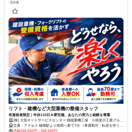
正社員
リフト・建機など大型重機の整備スタッフ
有資格者限定｜年休110日＆寮完備。あなたの実力と経験を尊重
(株) 大垣オートサービスセンター 穂積重機工場 ※揖斐川工業グルー
プ
交通・アクセス 穂積駅より南西へ車で7分 （車通勤可・転居を伴う転
勤なし）
月給200,000円～300,000円