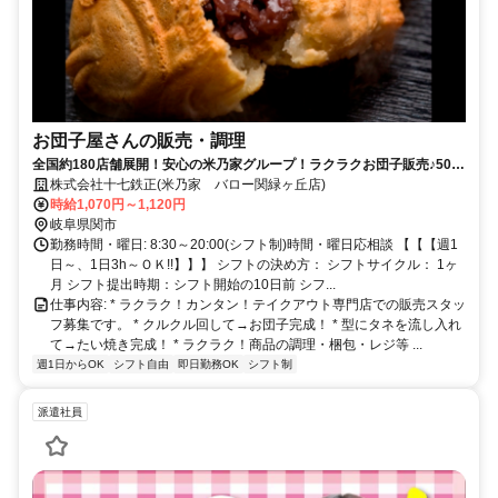
お団子屋さんの販売・調理
全国約180店舗展開！安心の米乃家グループ！ラクラクお団子販売♪50
代・60代・70代…幅広い年代が活躍中！まずはお気軽にご応募くださ
株式会社十七鉄正(米乃家 バロー関緑ヶ丘店)
い。
時給1,070円～1,120円
岐阜県関市
勤務時間・曜日: 8:30～20:00(シフト制)時間・曜日応相談 【【【週1
日～、1日3h～ＯＫ!!】】】 シフトの決め方： シフトサイクル： 1ヶ
月 シフト提出時期：シフト開始の10日前 シフ...
仕事内容: * ラクラク！カンタン！テイクアウト専門店での販売スタッ
フ募集です。 * クルクル回して→お団子完成！ * 型にタネを流し入れ
て→たい焼き完成！ * ラクラク！商品の調理・梱包・レジ等 ...
週1日からOK
シフト自由
即日勤務OK
シフト制
派遣社員