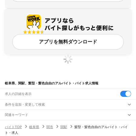
アプリを無料ダウンロード
岐阜県、関駅、髪型・髪色自由のアルバイト・バイト求人情報
求人の詳細を表示
条件を追加・変更して検索
市区町村を追加・変更
関連キーワード
完全在宅ワーク 全国
シール貼り 在宅
現在地周辺
ガチャガチャ
犬カフェ
岐阜県
駅を追加・変更
バイトTOP
岐阜県
関市
関駅
髪型・髪色自由のアルバイト・バイ
岐阜県
すべて
ト・求人
岐阜市
大垣市
高山市
多治見市
関市
中津川市
美濃市
瑞浪市
羽島市
恵那市
職種を追加・変更