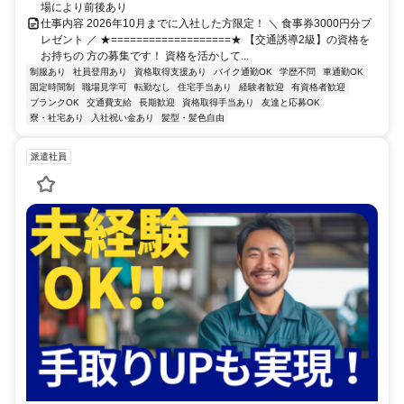
場により前後あり
仕事内容 2026年10月までに入社した方限定！ ＼ 食事券3000円分プ
レゼント ／ ★===================★ 【交通誘導2級】の資格を
お持ちの 方の募集です！ 資格を活かして...
制服あり
社員登用あり
資格取得支援あり
バイク通勤OK
学歴不問
車通勤OK
固定時間制
職場見学可
転勤なし
住宅手当あり
経験者歓迎
有資格者歓迎
ブランクOK
交通費支給
長期歓迎
資格取得手当あり
友達と応募OK
寮・社宅あり
入社祝い金あり
髪型・髪色自由
派遣社員