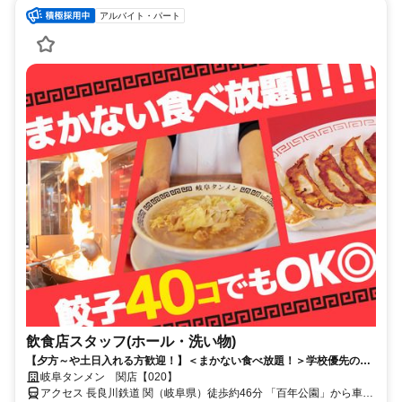
アルバイト・パート
飲食店スタッフ(ホール・洗い物)
【夕方～や土日入れる方歓迎！】＜まかない食べ放題！＞学校優先のシ
フトOK！高校生もOK！
岐阜タンメン 関店【020】
アクセス 長良川鉄道 関（岐阜県）徒歩約46分 「百年公園」から車で