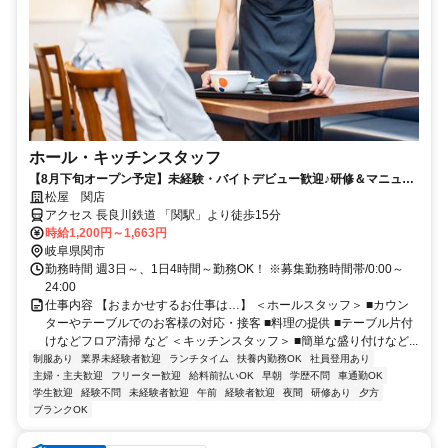
ホール・キッチンスタッフ
【8月下旬オープン予定】未経験・バイトデビュー歓迎♪研修＆マニュア
ル完備で安心♪土日手当あり！時給＋100円♪
松屋 関店
アクセス 長良川鉄道 「関駅」より徒歩15分
時給1,200円～1,663円
岐阜県関市
勤務時間 週3日～、1日4時間～勤務OK！ ※募集勤務時間帯/0:00～
24:00
仕事内容 【おまかせするお仕事は…】 ＜ホールスタッフ＞ ■カウン
ターやテーブルでのお客様の対応・接客 ■料理の提供 ■テーブル片付
けなどフロア清掃 など ＜キッチンスタッフ＞ ■簡単な盛り付けなど...
制服あり
業界未経験者歓迎
ランチタイム
扶養内勤務OK
社員登用あり
主婦・主夫歓迎
フリーター歓迎
給料前払いOK
早朝
学歴不問
車通勤OK
学生歓迎
経験不問
未経験者歓迎
午前
経験者歓迎
夜間
研修あり
夕方
ブランクOK