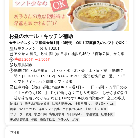
お昼のホール・キッチン補助
★ランチスタッフ募集★週1日・3時間～OK！家庭優先のシフトでOK！
岐阜タンメン 関店【020】
アクセス 長良川鉄道 関（岐阜県）徒歩約46分 「百年公園」から車で
5分
時給1,200円～1,500円
岐阜県関市
勤務時間 ・勤務曜日：月・火・水・木・金・土・日・祝 ・勤務時
間： [1] 10:00～15:00 [2] 15:00～18:30 ・最低勤務日数（週）：1日
シフトサイクル：2週間 シフト提出...
仕事内容 【勤務時間は相談OK！☆週1日～、1日3時間～ ☆平日のみ
／土日のみもOK！】 すぐに働けなくても大丈夫◎ 「お子さまの新生
活が落ち着いてから」などもOKです♪ ◆扶養内勤務や年金との収入...
制服あり
業界未経験者歓迎
扶養内勤務OK
社員登用あり
週1日からOK
副業・WワークOK
隔週シフト提出
土日祝のみOK
主婦・主夫歓迎
フリーター歓迎
学歴不問
職場見学可
平日のみOK
学生歓迎
経験不問
未経験者歓迎
午前
経験者歓迎
研修あり
夕方
正社員