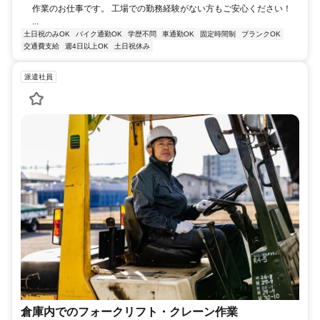
作業のお仕事です。 工場での勤務経験がない方もご安心ください！
...
土日祝のみOK
バイク通勤OK
学歴不問
車通勤OK
固定時間制
ブランクOK
交通費支給
週4日以上OK
土日祝休み
派遣社員
倉庫内でのフォークリフト・クレーン作業