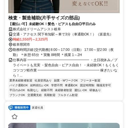
検査・製造補助(片手サイズの部品)
【週払い可】未経験OK！髪色・ピアスも自由◎平日のみ
株式会社ドリームアシスト岐阜
交通・アクセス 関下有知駅～車で3分（車通勤OK！）（派遣先）
時給1,550円～2,325円
岐阜県関市
勤務時間詳細 [交代勤務] 8:00～17:00（日勤） 17:00～翌2:00（夜
勤） ＊休憩 65分 ＊実働 8時間 ＊残業 1～2H
仕事内容 ━━━━━━━━━━━━━━━━━━ ・土日祝休み／プ
ライベートも充実 ・髪色自由・ピアス自由！ ・未経験OK！もくもく
コツコツ軽作業 ━━━━━━━━━━━━━━━━━━ 稼ぎたいな
ら！...
業界未経験者歓迎
社員登用あり
副業・WワークOK
フリーター歓迎
バイク通勤OK
給料前払いOK
学歴不問
車通勤OK
固定時間制
職場見学可
平日のみOK
転勤なし
経験不問
未経験者歓迎
週払いOK
研修あり
ブランクOK
交通費支給
長期歓迎
フルタイム歓迎
派遣社員