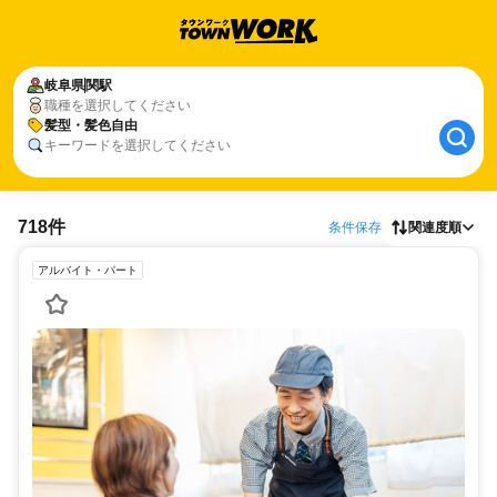
岐阜県
関駅
職種を選択してください
髪型・髪色自由
キーワードを選択してください
718件
条件保存
関連度順
アルバイト・パート