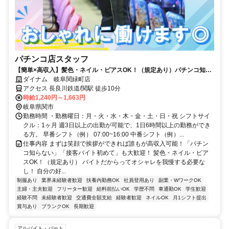
パチンコ店スタッフ
【簡単×高収入】髪色・ネイル・ピアスOK！（規定あり）パチンコ知ら
ない方も大歓迎！
ダイナム 岐阜関緑町店
アクセス 長良川鉄道/関駅 徒歩10分
時給1,240円～1,663円
岐阜県関市
勤務時間 ・勤務曜日：月・火・水・木・金・土・日・祝 シフトサイ
クル：1ヶ月 週3日以上の出勤が可能で、1日6時間以上の勤務ができ
る方。 早番シフト（例） 07:00~16:00 中番シフト（例）...
仕事内容 まずは笑顔で挨拶ができれば誰もが高収入可能！「パチン
コ知らない」「接客バイト初めて」も大歓迎！ 髪色・ネイル・ピア
スOK！（規定あり） バイトだからってオシャレを我慢する必要な
し！ 自分の好...
制服あり
業界未経験者歓迎
扶養内勤務OK
社員登用あり
副業・WワークOK
主婦・主夫歓迎
フリーター歓迎
給料前払いOK
学歴不問
車通勤OK
学生歓迎
経験不問
未経験者歓迎
交通費全額支給
経験者歓迎
ネイルOK
月1シフト提出
賞与あり
ブランクOK
長期歓迎
アルバイト・パート