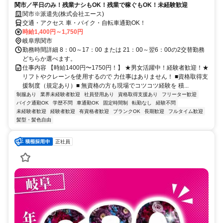
関市／平日のみ！残業ナシもOK！残業で稼ぐもOK！未経験歓迎
関市※派遣先(株式会社エース)
交通・アクセス 車・バイク・自転車通勤OK！
時給1,400円～1,750円
岐阜県関市
勤務時間詳細 8：00～17：00 または 21：00～翌6：00の2交替勤務
どちらか選べます。
仕事内容 【時給1400円〜1750円！】 ★男女活躍中！経験者歓迎！★
リフトやクレーンを使用するので 力仕事はありません！ ■資格取得支
援制度（規定あり）■ 無資格の方も現場でコツコツ経験を 積...
制服あり
業界未経験者歓迎
社員登用あり
資格取得支援あり
フリーター歓迎
バイク通勤OK
学歴不問
車通勤OK
固定時間制
転勤なし
経験不問
未経験者歓迎
経験者歓迎
有資格者歓迎
ブランクOK
長期歓迎
フルタイム歓迎
髪型・髪色自由
正社員