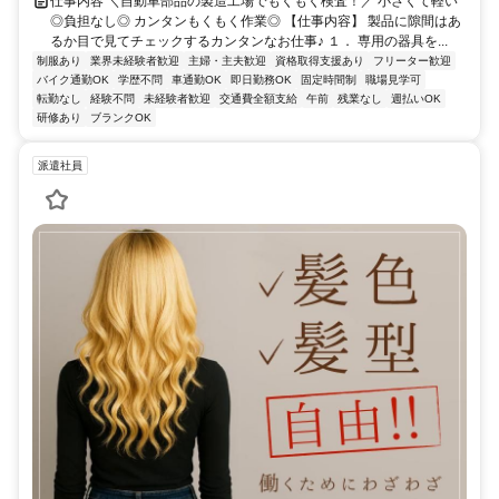
仕事内容 ＼自動車部品の製造工場でもくもく検査！／ 小さくて軽い
◎負担なし◎ カンタンもくもく作業◎ 【仕事内容】 製品に隙間はあ
るか目で見てチェックするカンタンなお仕事♪ １． 専用の器具を...
制服あり
業界未経験者歓迎
主婦・主夫歓迎
資格取得支援あり
フリーター歓迎
バイク通勤OK
学歴不問
車通勤OK
即日勤務OK
固定時間制
職場見学可
転勤なし
経験不問
未経験者歓迎
交通費全額支給
午前
残業なし
週払いOK
研修あり
ブランクOK
派遣社員