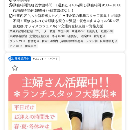
岐阜県関市
勤務時間詳細 総労働時間：1週あたり40時間 ⏰勤務時間 9:00～18:00
(実働8時間/休憩60分) ⭐残業ほぼなし！
仕事内容 ＼＼✨新着求人✨／／ ⏩IT企業の事務スタッフ募集！ ✅経験
不問！研修あるので未経験も安心 ✅髪型・髪色自由＆ネイルOK ✅私
服勤務(オフィスカジュアル) ✅交通費全額支給 ✅資格支援...
業界未経験者歓迎
フリーター歓迎
学歴不問
車通勤OK
転勤なし
経験不問
未経験者歓迎
交通費全額支給
ネイルOK
研修あり
在宅OK
賞与あり
ブランクOK
育休あり
駅近5分以内
資格取得手当あり
シフト制
長期休暇あり
ピアスOK
服装自由
アルバイト・パート