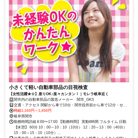
小さくて軽い自動車部品の目視検査
【女性活躍★☆】座りOK♪楽々カンタン！｜モレラ岐阜近く
関市内の自動車部品の製造メーカー 関市_GKS
交通・アクセス 関駅から車で10分・関市役所前から車で12分・せき
てらす前駅から車で12分
時給1,160円～1,450円
岐阜県関市
勤務時間詳細 8:00〜17:00 【勤務時間】 実動8時間 フルタイム 日勤
【休憩】 60分 10：00～10：10（10分） 12：20～13：00（40分）
15：00～15：10（10分）...