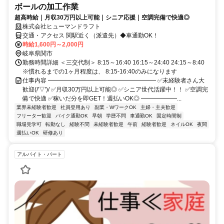
ボールの加工作業
超高時給｜月収30万円以上可能｜シニア応援｜空調完備で快適◎
株式会社ヒューマンドラフト
交通・アクセス 関駅近く（派遣先）◆車通勤OK！
時給1,600円～2,000円
岐阜県関市
勤務時間詳細 ＜三交代制＞ 8:15～16:40 16:15～24:40 24:15～8:40
※慣れるまでの1ヶ月程度は、 8:15-16:40のみになります
仕事内容 ━━━━━━━━━━━━━━━━━━ ✅未経験者さん大
歓迎(/'▽')/ ✅月収30万円以上可能◎ ✅シニア世代活躍中！！ ✅空調完
備で快適 ✅稼いだ分を即GET！週払いOK◎ ━━━━━━...
業界未経験者歓迎
社員登用あり
副業・WワークOK
主婦・主夫歓迎
フリーター歓迎
バイク通勤OK
早朝
学歴不問
車通勤OK
固定時間制
職場見学可
転勤なし
経験不問
未経験者歓迎
午前
経験者歓迎
ネイルOK
夜間
週払いOK
研修あり
アルバイト・パート