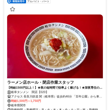
アルバイト・パート
ラーメン店ホール・閉店作業スタッフ
【時給1500円以上！】★夜の短時間で効率よく稼げる！★深夜専任のス
タッフ募集です◎
岐阜タンメン 関店【020】
アクセス 長良川鉄道 関（岐阜県）徒歩約46分 「百年公園」から車で
5分
時給1,500円～1,750円
岐阜県関市
勤務時間 ・勤務曜日：月・火・水・木・金・土・日・祝 ・勤務時