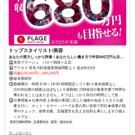
トップスタイリスト/美容
あなたの実力しっかり評価！あなたらしい働き方で年収680万円も目ざ
せる高待遇♪
美容プラージュ バロー関緑ヶ丘店
アクセス 長良川鉄道越美南線関駅より 徒歩約10分
月給270,160円～299,200円
岐阜県関市
勤務曜日・時間 8:30～19:00 時間固定シフト制 ※基本残業なし
(19:00以降の残業はほぼなし) ※退勤後にDM送信や集客作業で時間を
奪われることはありません。オフはしっかり自分の時間として使...
仕事情報 ● 仕事内容 お客様の希望に応じた施術や似合うスタイル提
案を行い、カット・カラー・パーマを質の高い技術で対応★後輩の指
導やチェック、接客全般、店舗運営を支える役割も果たします◎個人
ノルマな...
変形労働時間制
交通費支給
髪型・髪色自由
同じ企業の求人