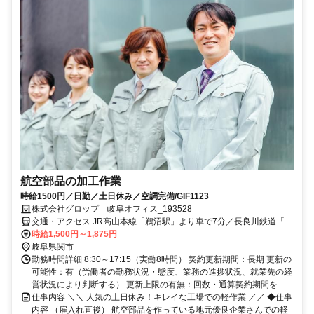
航空部品の加工作業
時給1500円／日勤／土日休み／空調完備/GIF1123
株式会社グロップ 岐阜オフィス_193528
交通・アクセス JR高山本線「鵜沼駅」より車で7分／長良川鉄道「加
茂野駅」より車で10分
時給1,500円～1,875円
岐阜県関市
勤務時間詳細 8:30～17:15（実働8時間） 契約更新期間：長期 更新の
可能性：有（労働者の勤務状況・態度、業務の進捗状況、就業先の経
営状況により判断する） 更新上限の有無：回数・通算契約期間を...
仕事内容 ＼＼ 人気の土日休み！キレイな工場での軽作業 ／／ ◆仕事
内容 （雇入れ直後） 航空部品を作っている地元優良企業さんでの軽