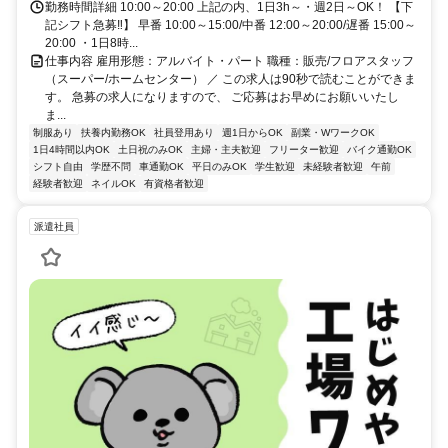
勤務時間詳細 10:00～20:00 上記の内、1日3h～・週2日～OK！ 【下
記シフト急募‼】 早番 10:00～15:00/中番 12:00～20:00/遅番 15:00～
20:00 ・1日8時...
仕事内容 雇用形態：アルバイト・パート 職種：販売/フロアスタッフ
（スーパー/ホームセンター） ／ この求人は90秒で読むことができま
す。 急募の求人になりますので、 ご応募はお早めにお願いいたし
ま...
制服あり
扶養内勤務OK
社員登用あり
週1日からOK
副業・WワークOK
1日4時間以内OK
土日祝のみOK
主婦・主夫歓迎
フリーター歓迎
バイク通勤OK
シフト自由
学歴不問
車通勤OK
平日のみOK
学生歓迎
未経験者歓迎
午前
経験者歓迎
ネイルOK
有資格者歓迎
派遣社員