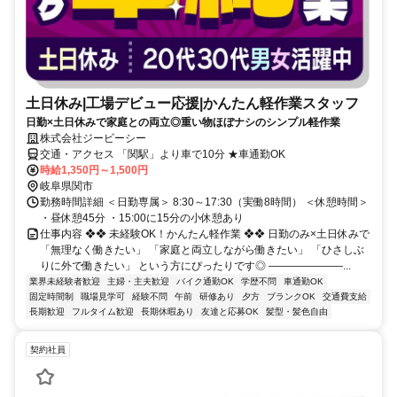
土日休み|工場デビュー応援|かんたん軽作業スタッフ
日勤×土日休みで家庭との両立◎重い物ほぼナシのシンプル軽作業
株式会社ジービーシー
交通・アクセス 「関駅」より車で10分 ★車通勤OK
時給1,350円～1,500円
岐阜県関市
勤務時間詳細 ＜日勤専属＞ 8:30～17:30（実働8時間） ＜休憩時間＞
・昼休憩45分 ・15:00に15分の小休憩あり
仕事内容 ❖❖ 未経験OK！かんたん軽作業 ❖❖ 日勤のみ×土日休みで
「無理なく働きたい」 「家庭と両立しながら働きたい」 「ひさしぶ
りに外で働きたい」 という方にぴったりです◎ ―――――――...
業界未経験者歓迎
主婦・主夫歓迎
バイク通勤OK
学歴不問
車通勤OK
固定時間制
職場見学可
経験不問
午前
研修あり
夕方
ブランクOK
交通費支給
長期歓迎
フルタイム歓迎
長期休暇あり
友達と応募OK
髪型・髪色自由
契約社員