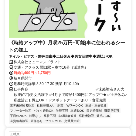
《時給アップ中》月収25万円~可能|車に使われるシー
トの加工
ネイル・ピアス・髪色自由◆土日休み◆男女活躍中◆週払いOK
株式会社ヒューマンドラフト
交通・アクセス 関口駅～車で16分（派遣先）
時給1,400円～1,750円
岐阜県関市
勤務時間詳細 8:30-17:30 残業 月10-40h
仕事内容 ━━━━━━━━━━━━━━━━━━ ✅未経験者さん大
歓迎(/'▽')/男女活躍中 ✅4月まで時給1400円にアップ中★ ✅土日休み♪
私生活とも両立OK！ ✅スポットクーラーあり・食堂完備 ...
業界未経験者歓迎
社員登用あり
副業・WワークOK
主婦・主夫歓迎
フリーター歓迎
バイク通勤OK
学歴不問
車通勤OK
固定時間制
職場見学可
平日のみOK
転勤なし
経験不問
未経験者歓迎
経験者歓迎
週払いOK
有資格者歓迎
研修あり
ブランクOK
交通費支給
正社員