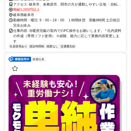
アクセス: 岐阜市、各務原市、関市の方が通勤しやすい立地 ・自転
車・バイク・車通勤OK
時給1,200円以上
岐阜県岐阜市
勤務時間・曜日: 9：00～18：00 １時間休憩 実働8時間 土日祝日
完全お休み
仕事内容: 冷暖房完備の室内でのPC操作をお願いします。 * 社内資料
の作成（専用ソフト使用） ※経験、能力に応じて業務内容変更しま
す
社員登用あり
固定時間制
残業なし
交通費支給
派遣社員