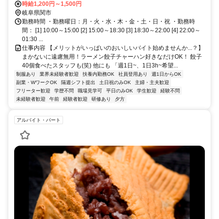
5分
時給1,200円～1,500円
岐阜県関市
勤務時間 ・勤務曜日：月・火・水・木・金・土・日・祝 ・勤務時
間： [1] 10:00～15:00 [2] 15:00～18:30 [3] 18:30～22:00 [4] 22:00～
01:30 ...
仕事内容 【メリットがいっぱいのおいしいバイト始めませんか...？】
まかないに遠慮無用！ラーメン餃子チャーハン好きなだけOK！ 餃子
40個食べたスタッフも(笑) 他にも 「週1日~、1日3h~希望...
制服あり
業界未経験者歓迎
扶養内勤務OK
社員登用あり
週1日からOK
副業・WワークOK
隔週シフト提出
土日祝のみOK
主婦・主夫歓迎
フリーター歓迎
学歴不問
職場見学可
平日のみOK
学生歓迎
経験不問
未経験者歓迎
午前
経験者歓迎
研修あり
夕方
アルバイト・パート