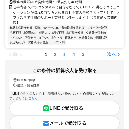
勤務時間詳細 総労働時間：1週あたり40時間
仕事内容 ＼パソコンスキルに自信がなくてもOK！／ 明るくコミュニ
ケーションが取れる方なら大歓迎◎ IT企業の事務スタッフとして、オ
フィス内で社員のサポート業務をお任せします！ 【具体的な業務内
容】...
業界未経験者歓迎
副業・WワークOK
資格取得支援あり
フリーター歓迎
学歴不問
車通勤OK
転勤なし
経験不問
未経験者歓迎
交通費全額支給
ネイルOK
研修あり
在宅OK
賞与あり
育休あり
交通費支給
長期歓迎
駅近5分以内
資格取得手当あり
シフト制
前へ
次へ
1
2
3
4
5
この条件の新着求人を受け取る
岐阜県 / 関駅
髪型・髪色自由
「LINEで受け取る」では、新着求人のほか、おすすめ情報なども配信しま
す。
詳しくはこちら
LINEで受け取る
メールで受け取る