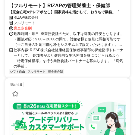
【フルリモート】RIZAPの管理栄養士・保健師
【完全在宅×テレアポなし】国家資格を活かして、おうちで業務。「も
う一つの安心」を。主婦・Wワーカー活躍中！「平日の日中だけ」「夕
RIZAP株式会社
方以降の数時間だけ」など、生活リズムに合わせた時間調整が可能で
フルリモート
す。1件ごとの成果報酬型だから、頑張った分だけ手応えのある収入
完全歩合制
に。充実のサポート体制で、安心の在宅ワークを始めませんか？
勤務時間・曜日: ※業務委託のため、以下は稼働の目安となります。
・面談対応：9:00～20:00の間で、対象者様と個別に調整可能です
（※ご自身の対応可能な枠をシステム上で設定いただけます）。 ...
仕事内容: RIZAP株式会社健康経営保険者事業部の保健指導トレーナ
ーとして、 参加者がより健康的な生活習慣を身につけられるよう
「特定保健指導」を行う業務委託パートナーを募集します。 「病気
の手前...
シフト自由
フルリモート
完全歩合制
契約社員