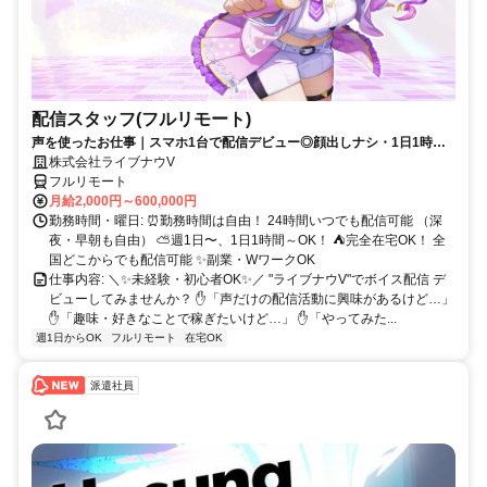
配信スタッフ(フルリモート)
声を使ったお仕事｜スマホ1台で配信デビュー◎顔出しナシ・1日1時間
～OK♪
株式会社ライブナウV
フルリモート
月給2,000円～600,000円
勤務時間・曜日: ⏰勤務時間は自由！ 24時間いつでも配信可能 （深
夜・早朝も自由） ⛅週1日〜、1日1時間～OK！ ⛺完全在宅OK！ 全
国どこからでも配信可能 ✨副業・WワークOK
仕事内容: ＼✨未経験・初心者OK✨／ "ライブナウV"でボイス配信 デ
ビューしてみませんか？ ✋「声だけの配信活動に興味があるけど…」
✋「趣味・好きなことで稼ぎたいけど…」 ✋「やってみた...
週1日からOK
フルリモート
在宅OK
派遣社員