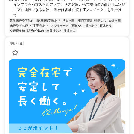
インフラも両方スキルアップ！ ★未経験から市場価値の高いITエンジ
ニアに成長できる会社！ 当社は多岐に渡るITプロジェクトを手掛け
て...
業界未経験者歓迎
資格取得支援あり
学歴不問
固定時間制
転勤なし
経験不問
未経験者歓迎
住宅手当あり
フルリモート
研修あり
賞与あり
育休あり
交通費支給
駅近5分以内
土日祝休み
服装自由
契約社員