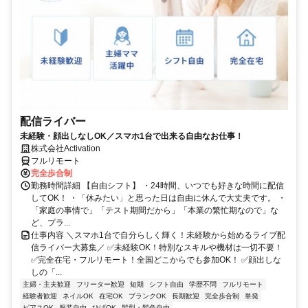
配信ライバー
未経験・顔出しなしOK／スマホ1台で出来る自由なお仕事！
株式会社Activation
フルリモート
完全歩合制
勤務時間詳細 【自由シフト】 ・24時間、いつでも好きな時間に配信
してOK！ ・「休みたい」と思った日は自由に休んで大丈夫です。 ・
「家庭の事情で」「テスト期間だから」「本業の繁忙期なので」な
ど、プラ...
仕事内容 ＼スマホ1台で自分らしく輝く！未経験から始めるライブ配
信ライバー大募集／ ✅未経験OK！特別なスキルや機材は一切不要！
✅完全在宅・フルリモート！全国どこからでも参加OK！ ✅顔出しな
しの「...
主婦・主夫歓迎
フリーター歓迎
短期
シフト自由
学歴不問
フルリモート
経験者歓迎
ネイルOK
在宅OK
ブランクOK
長期歓迎
完全歩合制
単発
ピアスOK
服装自由
ひげOK
髪型・髪色自由