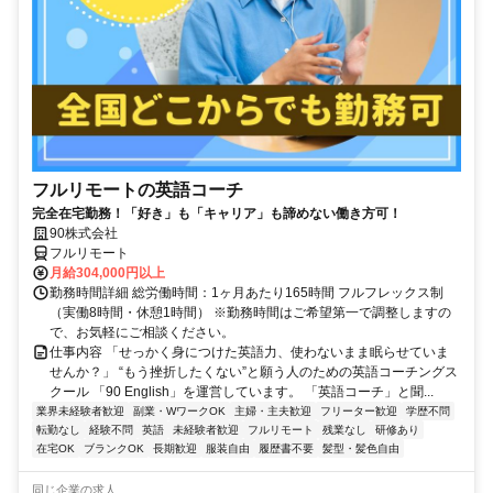
フルリモートの英語コーチ
完全在宅勤務！「好き」も「キャリア」も諦めない働き方可！
90株式会社
フルリモート
月給304,000円以上
勤務時間詳細 総労働時間：1ヶ月あたり165時間 フルフレックス制
（実働8時間・休憩1時間） ※勤務時間はご希望第一で調整しますの
で、お気軽にご相談ください。
仕事内容 「せっかく身につけた英語力、使わないまま眠らせていま
せんか？」 “もう挫折したくない”と願う人のための英語コーチングス
クール 「90 English」を運営しています。 「英語コーチ」と聞...
業界未経験者歓迎
副業・WワークOK
主婦・主夫歓迎
フリーター歓迎
学歴不問
転勤なし
経験不問
英語
未経験者歓迎
フルリモート
残業なし
研修あり
在宅OK
ブランクOK
長期歓迎
服装自由
履歴書不要
髪型・髪色自由
同じ企業の求人