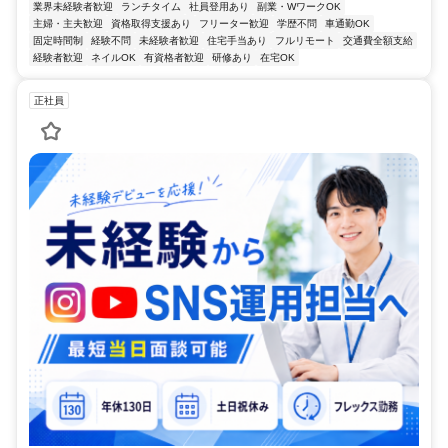
業界未経験者歓迎
ランチタイム
社員登用あり
副業・WワークOK
主婦・主夫歓迎
資格取得支援あり
フリーター歓迎
学歴不問
車通勤OK
固定時間制
経験不問
未経験者歓迎
住宅手当あり
フルリモート
交通費全額支給
経験者歓迎
ネイルOK
有資格者歓迎
研修あり
在宅OK
正社員