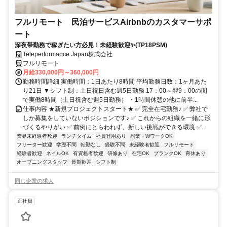
フルリモート 民泊サービスAirbnbのカスタマーサポ
ート
深夜帯勤務で稼ぎたい方必見！未経験歓迎✨(TP18PSM)
Teleperformance Japan株式会社
フルリモート
月給330,000円～360,000円
勤務時間詳細 実働時間：1日あたり8時間 平均勤務日数：1ヶ月あた
り21日 ▼シフト制：土日祝日含む週5日勤務 17：00～翌9：00の間
で実働8時間（土日祝含む週5日勤務） ・1時間休憩の他に前半...
仕事内容 ★新規プロジェクトスタート★ ✅ 完全在宅勤務♪ ✅ 弊社で
しか募集をしていないポジションです♪ ✅ これからの組織を一緒に形
づくるやりがい ✅ 前例にとらわれず、新しい挑戦ができる環境 ✅...
業界未経験者歓迎
ランチタイム
社員登用あり
副業・WワークOK
フリーター歓迎
学歴不問
転勤なし
経験不問
未経験者歓迎
フルリモート
経験者歓迎
ネイルOK
有資格者歓迎
研修あり
在宅OK
ブランクOK
育休あり
オープニングスタッフ
長期歓迎
シフト制
同じ企業の求人
正社員