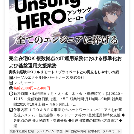
完全在宅OK 複数拠点のIT運用業務における標準化お
よび基盤運用支援業務
実務未経験OK/フルリモート！プライベートとの両立もしやすい☆残業
ちょっと♪
パーソルエクセルHRパートナーズ 株式会社
フルリモート
時給2,300円～2,400円
勤務時間 ・勤務曜日：月・火・水・木・金 ・勤務時間： [1] 08:15～
17:15 ・最低勤務日数（週）：5日 残業時間:月1時間～9時間 就業期
間:2026年10月上旬～ ※6ヶ月以上（...
仕事内容 ＩＴＯ＆ＢＰＯ事業でのネットワークエンジニアのお仕事
監視システム・仮想基盤・ネットワーク等のIT基盤運用標準化支援 ◆
各拠点の運用状況調査・課題分析 ◆IT運用業務の標準化方針策定 ◆
運...
業界未経験者歓迎
ランチタイム
学歴不問
固定時間制
経験不問
フルリモート