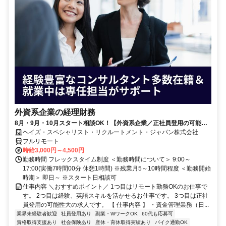
外資系企業の経理財務
8月・9月・10月スタート相談OK！【外資系企業／正社員登用の可能性
大／700万～800万／リモート勤務OK】経理財務
ヘイズ・スペシャリスト・リクルートメント・ジャパン株式会社
フルリモート
時給3,000円～4,500円
勤務時間 フレックスタイム制度 ＜勤務時間について＞ 9:00～
17:00(実働7時間00分 休憩1時間) ※残業月5～10時間程度 ＜勤務開始
時期＞ 即日～ ※スタート日相談可
仕事内容 ＼おすすめポイント／ 1つ目はリモート勤務OKのお仕事で
す。 2つ目は経験、英語スキルを活かせるお仕事です。 3つ目は正社
員登用の可能性大の求人です。 【 仕事内容 】 ・資金管理業務（日...
業界未経験者歓迎
社員登用あり
副業・WワークOK
60代も応募可
資格取得支援あり
社会保険あり
産休・育休取得実績あり
バイク通勤OK