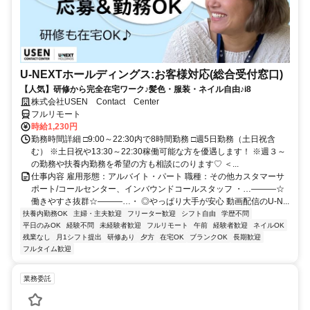
U-NEXTホールディングス:お客様対応(総合受付窓口)
【人気】研修から完全在宅ワーク♪髪色・服装・ネイル自由♪i8
株式会社USEN Contact Center
フルリモート
時給1,230円
勤務時間詳細 □9:00～22:30内で8時間勤務 □週5日勤務（土日祝含
む） ※土日祝や13:30～22:30稼働可能な方を優遇します！ ※週３～
の勤務や扶養内勤務を希望の方も相談にのります♡ ＜...
仕事内容 雇用形態：アルバイト・パート 職種：その他カスタマーサ
ポート/コールセンター、インバウンドコールスタッフ ・…―――☆
働きやすさ抜群☆―――…・ ◎やっぱり大手が安心 動画配信のU-N...
扶養内勤務OK
主婦・主夫歓迎
フリーター歓迎
シフト自由
学歴不問
平日のみOK
経験不問
未経験者歓迎
フルリモート
午前
経験者歓迎
ネイルOK
残業なし
月1シフト提出
研修あり
夕方
在宅OK
ブランクOK
長期歓迎
フルタイム歓迎
業務委託