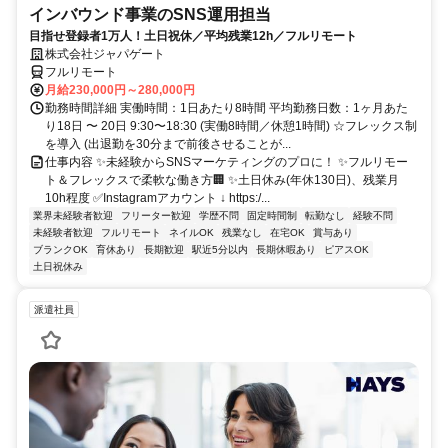
インバウンド事業のSNS運用担当
目指せ登録者1万人！土日祝休／平均残業12h／フルリモート
株式会社ジャパゲート
フルリモート
月給230,000円～280,000円
勤務時間詳細 実働時間：1日あたり8時間 平均勤務日数：1ヶ月あた
り18日 〜 20日 9:30〜18:30 (実働8時間／休憩1時間) ☆フレックス制
を導入 (出退勤を30分まで前後させることが...
仕事内容 ✨未経験からSNSマーケティングのプロに！ ✨フルリモー
ト＆フレックスで柔軟な働き方🏢 ✨土日休み(年休130日)、残業月
10h程度 ✅Instagramアカウント ↓ https:/...
業界未経験者歓迎
フリーター歓迎
学歴不問
固定時間制
転勤なし
経験不問
未経験者歓迎
フルリモート
ネイルOK
残業なし
在宅OK
賞与あり
ブランクOK
育休あり
長期歓迎
駅近5分以内
長期休暇あり
ピアスOK
土日祝休み
派遣社員