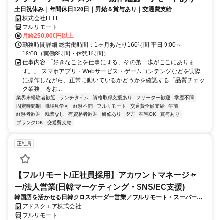
土日祝休み｜年間休日120日｜昇給＆賞与あり｜交通費支給
株式会社H.T.F
フルリモート
月給250,000円以上
勤務時間詳細 総労働時間：1ヶ月あたり160時間 平日 9:00～
18:00（実働8時間・休憩1時間）
仕事内容 「好きなことを仕事にする、その第一歩がここにありま
す。」 スマホアプリ・Webサービス・ゲームコンテンツなどを実際
に操作しながら、正常に動いているかどうかを確認する「品質チェッ
ク業務」をお...
業界未経験者歓迎
ランチタイム
資格取得支援あり
フリーター歓迎
学歴不問
固定時間制
職場見学可
経験不問
フルリモート
交通費全額支給
午前
経験者歓迎
残業なし
有資格者歓迎
研修あり
夕方
在宅OK
賞与あり
ブランクOK
交通費支給
正社員
【フルリモート/正社員採用】アカウントマネージャ
ー/法人営業(日韓マーケティング・SNS/EC支援)
韓国語を活かせる日韓クロスボーダー営業／フルリモート・スーパーフ
レックス
アドスクエア株式会社
フルリモート