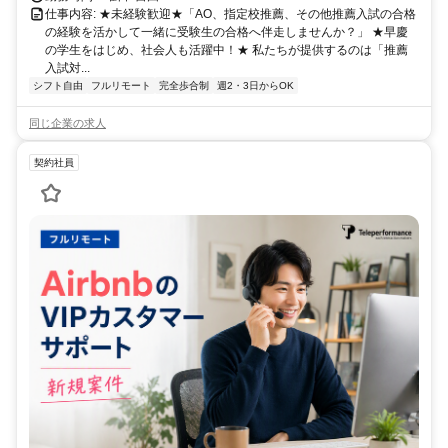
仕事内容: ★未経験歓迎★「AO、指定校推薦、その他推薦入試の合格
の経験を活かして一緒に受験生の合格へ伴走しませんか？」 ★早慶
の学生をはじめ、社会人も活躍中！★ 私たちが提供するのは「推薦
入試対...
シフト自由
フルリモート
完全歩合制
週2・3日からOK
同じ企業の求人
契約社員