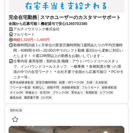
完全在宅勤務│スマホユーザーのカスタマーサポート
全国から応募可能！機材貸与で安心/1260703380
アルティウスリンク株式会社
フルリモート
時給1,320円～1,400円
勤務時間詳細 1ヶ月単位の変形労働時間制 1週間あたりの平均労働時
間：40時間 8:45～20:00の中でのシフト勤務 週3日から柔軟に対応い
たします！ ※週12時間以上の勤務をお願いしています ...
仕事内容 雇用形態：契約社員 職種：アウトバウンドコールスタッ
フ、インバウンドコールスタッフ、一般事務 ＊各種制度が整った環
境の中での在宅ワーク！ ＊出社不要で全国から応募可能◎ ＊PCやモ
ニター等...
業界未経験者歓迎
変形労働時間制
副業・WワークOK
主婦・主夫歓迎
フリーター歓迎
転勤なし
経験不問
未経験者歓迎
フルリモート
経験者歓迎
ネイルOK
研修あり
在宅OK
ブランクOK
育休あり
長期歓迎
ピアスOK
服装自由
履歴書不要
ひげOK
契約社員