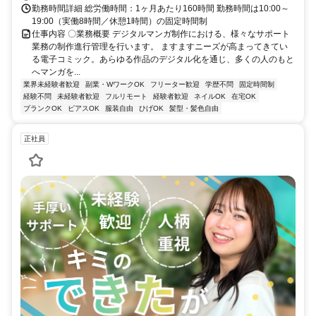
勤務時間詳細 総労働時間：1ヶ月あたり160時間 勤務時間は10:00～
19:00（実働8時間／休憩1時間）の固定時間制
仕事内容 〇業務概要 デジタルマンガ制作における、様々なサポート
業務の制作進行管理を行います。 ますますニーズが高まってきてい
る電子コミック。あらゆる作品のデジタル化を通じ、多くの人のもと
へマンガを...
業界未経験者歓迎
副業・WワークOK
フリーター歓迎
学歴不問
固定時間制
経験不問
未経験者歓迎
フルリモート
経験者歓迎
ネイルOK
在宅OK
ブランクOK
ピアスOK
服装自由
ひげOK
髪型・髪色自由
正社員