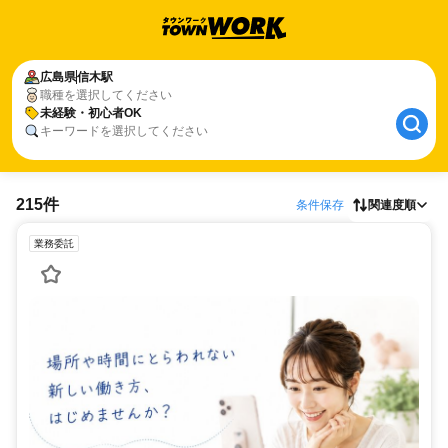
広島県
信木駅
職種を選択してください
未経験・初心者OK
キーワードを選択してください
215件
条件保存
関連度順
業務委託