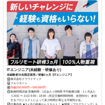
ITエンジニア(未経験・研修あり)
未経験者30名限定採用／研修3ヵ月【ITエンジニア】
株式会社クラウドテック
フルリモート
月給250,000円～500,000円
勤務時間詳細 実働時間：1日あたり8時間 平均勤務日数：1ヶ月あた
り20日 〜 21日 9:00～18:00（所定労働時間8時間、休憩60分） 参加
するプロジェクトによって多少時間が異なる可能性があ...
仕事内容 ★3ヵ月の研修からスタート！ ★開発（プログラミング）も