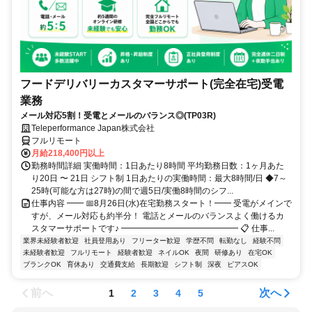
フードデリバリーカスタマーサポート(完全在宅)受電
業務
メール対応5割！受電とメールのバランス◎(TP03R)
Teleperformance Japan株式会社
フルリモート
月給218,400円以上
勤務時間詳細 実働時間：1日あたり8時間 平均勤務日数：1ヶ月あた
り20日 〜 21日 シフト制 1日あたりの実働時間：最大8時間/日 ◆7～
25時(可能な方は27時)の間で週5日/実働8時間のシフ...
仕事内容 ━━ 📅8月26日(水)在宅勤務スタート！━━ 受電がメインで
すが、メール対応も約半分！ 電話とメールのバランスよく働けるカ
スタマーサポートです♪ ━━━━━━━━━━━━━━ 📋 仕事...
業界未経験者歓迎
社員登用あり
フリーター歓迎
学歴不問
転勤なし
経験不問
未経験者歓迎
フルリモート
経験者歓迎
ネイルOK
夜間
研修あり
在宅OK
ブランクOK
育休あり
交通費支給
長期歓迎
シフト制
深夜
ピアスOK
前へ
次へ
1
2
3
4
5