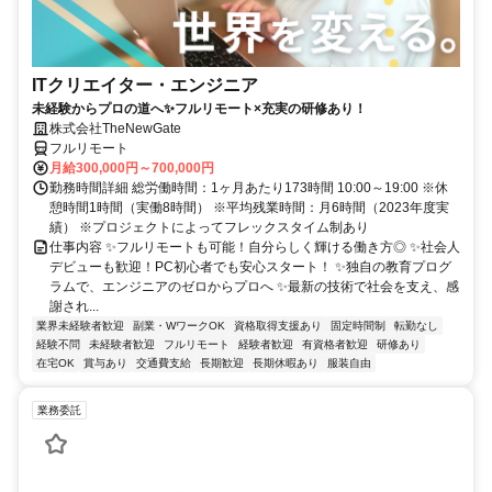
ITクリエイター・エンジニア
未経験からプロの道へ✨フルリモート×充実の研修あり！
株式会社TheNewGate
フルリモート
月給300,000円～700,000円
勤務時間詳細 総労働時間：1ヶ月あたり173時間 10:00～19:00 ※休
憩時間1時間（実働8時間） ※平均残業時間：月6時間（2023年度実
績） ※プロジェクトによってフレックスタイム制あり
仕事内容 ✨フルリモートも可能！自分らしく輝ける働き方◎ ✨社会人
デビューも歓迎！PC初心者でも安心スタート！ ✨独自の教育プログ
ラムで、エンジニアのゼロからプロへ ✨最新の技術で社会を支え、感
謝され...
業界未経験者歓迎
副業・WワークOK
資格取得支援あり
固定時間制
転勤なし
経験不問
未経験者歓迎
フルリモート
経験者歓迎
有資格者歓迎
研修あり
在宅OK
賞与あり
交通費支給
長期歓迎
長期休暇あり
服装自由
業務委託