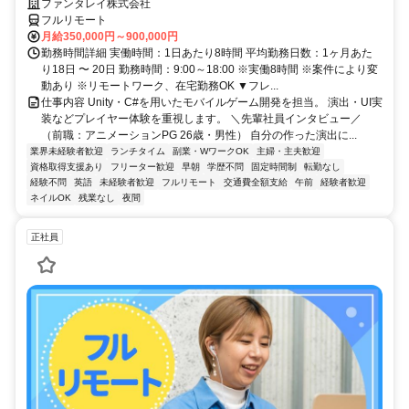
ファンタレイ株式会社
フルリモート
月給350,000円～900,000円
勤務時間詳細 実働時間：1日あたり8時間 平均勤務日数：1ヶ月あた
り18日 〜 20日 勤務時間：9:00～18:00 ※実働8時間 ※案件により変
動あり ※リモートワーク、在宅勤務OK ▼フレ...
仕事内容 Unity・C#を用いたモバイルゲーム開発を担当。 演出・UI実
装などプレイヤー体験を重視します。 ＼先輩社員インタビュー／
（前職：アニメーションPG 26歳・男性） 自分の作った演出に...
業界未経験者歓迎
ランチタイム
副業・WワークOK
主婦・主夫歓迎
資格取得支援あり
フリーター歓迎
早朝
学歴不問
固定時間制
転勤なし
経験不問
英語
未経験者歓迎
フルリモート
交通費全額支給
午前
経験者歓迎
ネイルOK
残業なし
夜間
正社員