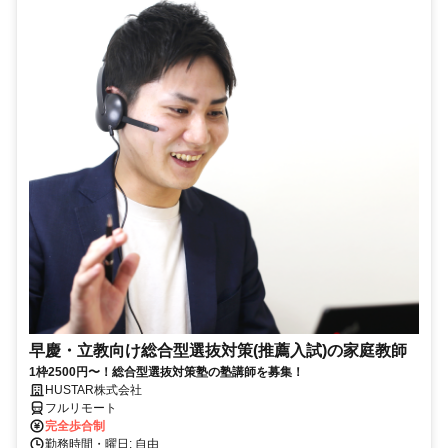
早慶・立教向け総合型選抜対策(推薦入試)の家庭教師
1枠2500円〜！総合型選抜対策塾の塾講師を募集！
HUSTAR株式会社
フルリモート
完全歩合制
勤務時間・曜日: 自由