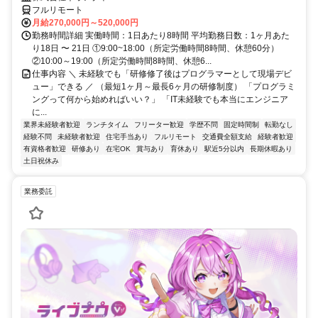
フルリモート
月給270,000円～520,000円
勤務時間詳細 実働時間：1日あたり8時間 平均勤務日数：1ヶ月あた
り18日 〜 21日 ①9:00~18:00（所定労働時間8時間、休憩60分）
②10:00～19:00（所定労働時間8時間、休憩6...
仕事内容 ＼ 未経験でも「研修修了後はプログラマーとして現場デビ
ュー」できる ／ （最短1ヶ月～最長6ヶ月の研修制度） 「プログラミ
ングって何から始めればいい？」 「IT未経験でも本当にエンジニア
に...
業界未経験者歓迎
ランチタイム
フリーター歓迎
学歴不問
固定時間制
転勤なし
経験不問
未経験者歓迎
住宅手当あり
フルリモート
交通費全額支給
経験者歓迎
有資格者歓迎
研修あり
在宅OK
賞与あり
育休あり
駅近5分以内
長期休暇あり
土日祝休み
業務委託