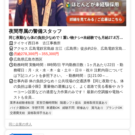
夜間専属の警備スタッフ
同じ夜勤なら体の負担少なめで！重い物ナシ×未経験でも月給27.8万～
＋賞与/暑さ対策バッチリ◎/土日祝休みの年休120日！
テイケイ西日本 古江事務所
アクセス 広島電鉄宮島線 古江（広島県）徒歩約2分、広島電鉄宮島線
高須（広島県）徒歩約9分
月給278,300円～355,300円
広島県広島市西区
勤務時間 実働時間：8時間/日 平均勤務日数：1ヶ月あたり22日 ・勤
務曜日：月・火・水・木・金・土※・日※・祝※ 注釈内容について
は下記コメントを参照下さい。 ・勤務時間： [1] 21:00～...
仕事内容 体の負担少なめ！公共現場の交通誘導 【同じ夜勤でも、体
の負担は最小限】 重量物の運搬はなく、よく道路で見る看板や カラ
ーコーン設置などの適度な力作業のみです！ 最新の空調服や電熱ベ
ストも全員...
業界未経験者歓迎
変形労働時間制
隔週シフト提出
資格取得支援あり
バイク通勤OK
学歴不問
車通勤OK
経験不問
研修あり
賞与あり
ブランクOK
交通費支給
資格取得手当あり
同じ企業の求人