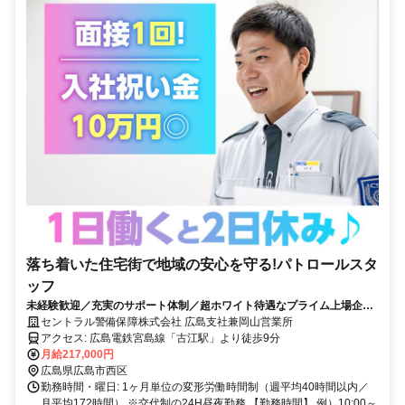
落ち着いた住宅街で地域の安心を守る!パトロールスタ
ッフ
未経験歓迎／充実のサポート体制／超ホワイト待遇なプライム上場企業
で安定して働く◎
セントラル警備保障株式会社 広島支社兼岡山営業所
アクセス: 広島電鉄宮島線「古江駅」より徒歩9分
月給217,000円
広島県広島市西区
勤務時間・曜日: 1ヶ月単位の変形労働時間制（週平均40時間以内／
月平均172時間） ※交代制の24H昼夜勤務 【勤務時間】 例）10:00～