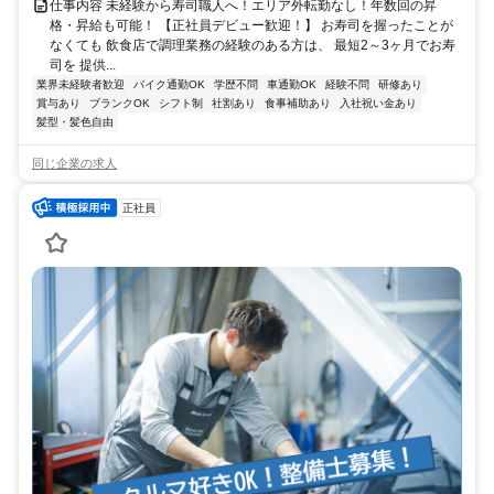
仕事内容 未経験から寿司職人へ！エリア外転勤なし！年数回の昇
格・昇給も可能！ 【正社員デビュー歓迎！】 お寿司を握ったことが
なくても 飲食店で調理業務の経験のある方は、 最短2～3ヶ月でお寿
司を 提供...
業界未経験者歓迎
バイク通勤OK
学歴不問
車通勤OK
経験不問
研修あり
賞与あり
ブランクOK
シフト制
社割あり
食事補助あり
入社祝い金あり
髪型・髪色自由
同じ企業の求人
正社員