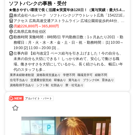
ソフトバンクの事務・受付
★働きやすい環境で長く活躍★実質年休128日！（賞与実績：最大5.4か
月分）
株式会社ベルパーク ソフトバンクジアウトレット広島「154221E」
アクセス 広島高速交通アストラムライン 広域公園前徒歩約44分、広
島電鉄宮島線 草津（広島県）徒歩約47分、広島電鉄宮島線 古江（広
月給226,800円～365,800円
島県）徒歩約48分
広島県広島市佐伯区
勤務時間 実働時間：8時間/日 平均勤務日数：1ヶ月あたり20日 ・勤
務曜日：月・火・水・木・金・土・日・祝 ・勤務時間： [1] 10:00～
19:00 [2] 11:00～20:00 [3] ...
仕事内容 【給与改定】ベース給与を引き上げました！今の自分も、
未来の自分も大切にできる！ しっかり休めて、安心して働ける職
場。働きやすさを大切にしているから、長く続けられる。 幅広い年
代のスタッフも多...
業界未経験者歓迎
資格取得支援あり
学歴不問
職場見学可
経験不問
住宅手当あり
交通費全額支給
研修あり
賞与あり
ブランクOK
育休あり
資格取得手当あり
シフト制
社割あり
寮・社宅あり
アルバイト・パート