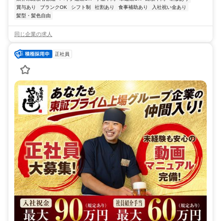
賞与あり
ブランクOK
シフト制
社割あり
食事補助あり
入社祝い金あり
髪型・髪色自由
同じ企業の求人
正社員