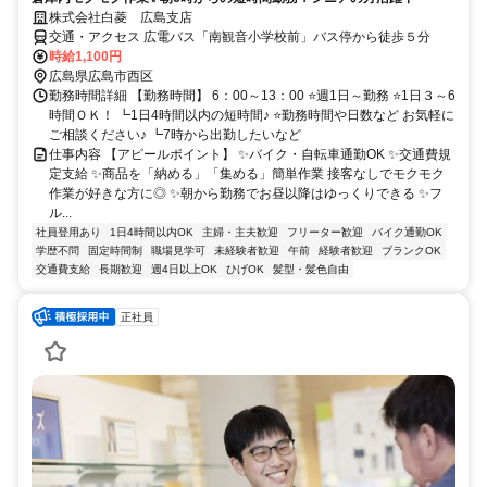
株式会社白菱 広島支店
交通・アクセス 広電バス「南観音小学校前」バス停から徒歩５分
時給1,100円
広島県広島市西区
勤務時間詳細 【勤務時間】 6：00～13：00 ⭐週1日～勤務 ⭐1日３～6
時間ＯＫ！ ┗1日4時間以内の短時間♪ ⭐勤務時間や日数など お気軽に
ご相談ください♪ ┗7時から出勤したいなど
仕事内容 【アピールポイント】 ✨バイク・自転車通勤OK ✨交通費規
定支給 ✨商品を「納める」「集める」簡単作業 接客なしでモクモク
作業が好きな方に◎ ✨朝から勤務でお昼以降はゆっくりできる ✨フ
ル...
社員登用あり
1日4時間以内OK
主婦・主夫歓迎
フリーター歓迎
バイク通勤OK
学歴不問
固定時間制
職場見学可
未経験者歓迎
午前
経験者歓迎
ブランクOK
交通費支給
長期歓迎
週4日以上OK
ひげOK
髪型・髪色自由
正社員