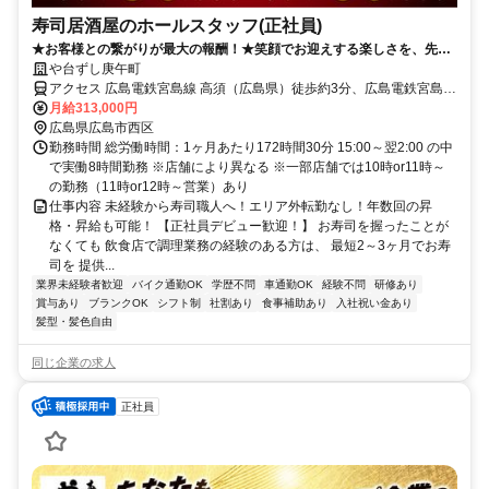
寿司居酒屋のホールスタッフ(正社員)
★お客様との繋がりが最大の報酬！★笑顔でお迎えする楽しさを、先輩
のサポートで実感！友人・家族も対象の社割あり！
や台ずし庚午町
アクセス 広島電鉄宮島線 高須（広島県）徒歩約3分、広島電鉄宮島線
東高須出入口2徒歩約5分、広島電鉄宮島線 古江（広島県）徒歩約11
月給313,000円
分
広島県広島市西区
勤務時間 総労働時間：1ヶ月あたり172時間30分 15:00～翌2:00 の中
で実働8時間勤務 ※店舗により異なる ※一部店舗では10時or11時～
の勤務（11時or12時～営業）あり
仕事内容 未経験から寿司職人へ！エリア外転勤なし！年数回の昇
格・昇給も可能！ 【正社員デビュー歓迎！】 お寿司を握ったことが
なくても 飲食店で調理業務の経験のある方は、 最短2～3ヶ月でお寿
司を 提供...
業界未経験者歓迎
バイク通勤OK
学歴不問
車通勤OK
経験不問
研修あり
賞与あり
ブランクOK
シフト制
社割あり
食事補助あり
入社祝い金あり
髪型・髪色自由
同じ企業の求人
正社員