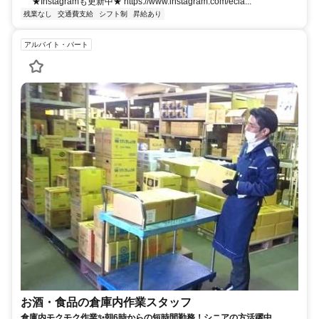
★Instagramも更新中★ https://www.instagram.com/ecla...
残業なし
交通費支給
シフト制
昇給あり
アルバイト・パート
お酒・食品の倉庫内作業スタッフ
倉庫内モクモク作業✨朝6時からの短時間勤務！シニアの方活躍中