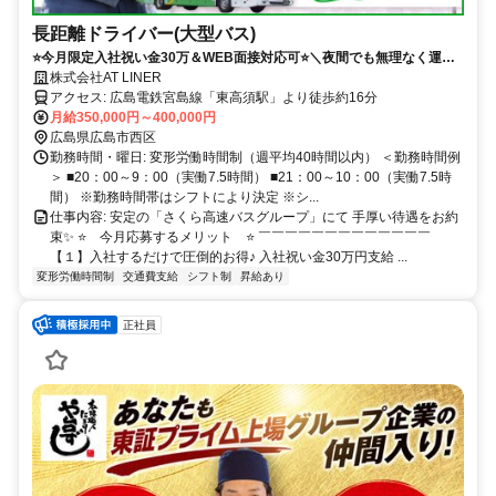
長距離ドライバー(大型バス)
⭐️今月限定入社祝い金30万＆WEB面接対応可⭐️＼夜間でも無理なく運転
／ワンマン運転だからストレスなし！固定ルートのみ｜ 定着率80％以上
株式会社AT LINER
｜面接1回✧
アクセス: 広島電鉄宮島線「東高須駅」より徒歩約16分
月給350,000円～400,000円
広島県広島市西区
勤務時間・曜日: 変形労働時間制（週平均40時間以内） ＜勤務時間例
＞ ■20：00～9：00（実働7.5時間） ■21：00～10：00（実働7.5時
間） ※勤務時間帯はシフトにより決定 ※シ...
仕事内容: 安定の「さくら高速バスグループ」にて 手厚い待遇をお約
束✨️ ⭐️ 今月応募するメリット ⭐️ ￣￣￣￣￣￣￣￣￣￣￣￣￣
【１】​入社するだけで圧倒的お得♪ 入社祝い金30万円支給 ...
変形労働時間制
交通費支給
シフト制
昇給あり
正社員