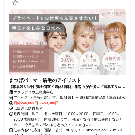
まつげパーマ・眉毛のアイリスト
【募集残り1枠】完全個室／週休2日制／集客力が自慢☆／高単価サロン
／連休取得OK／土日休みOK／年末年始休暇／有給10日間完備／社保・
エクラブロウ広島庚午店
労災完備／マンツーマン制／駅徒歩2分／ノルマなし／その他手当あり
アクセス: ・最寄り駅： 古江駅 徒歩15分 無料駐車場完備！車通勤OK
月給240,000円～450,000円
広島県広島市西区
勤務時間・曜日: ・月～土曜日 10:00～20:00 ・日曜日 10:00～
20:00 実働8時間、休憩1時間です。 残業となる予約は受付しないた
め、「今日は早く帰れると思ったのに」がないの...
仕事内容: ＼応募・面談は公式LINEから！／ https://lin.ee/5S1n5VD .