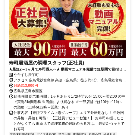
寿司居酒屋の調理スタッフ(正社員)
★最短2～3ヶ月で寿司職人へ★ 動画マニュアル完備で短期間で目指せま
す！やる気と元気があれば大歓迎！
や台ずし庚午町
アクセス 広島電鉄宮島線 高須（広島県）徒歩約3分、広島電鉄宮島線
東高須出入口2徒歩約5分、広島電鉄宮島線 古江（広島県）徒歩約11
月給313,000円
分
広島県広島市西区
勤務時間 総労働時間：1ヶ月あたり172時間30分 15:00～翌2:00 の中
で実働8時間勤務 ※店舗により異なる ※一部店舗では10時or11時～
の勤務（11時or12時～営業）あり
仕事内容 【東証プライム上場グループ】エリア外転勤なし！ 年数回
の昇格・昇給も可能！ 【正社員デビュー歓迎！】 お寿司を握ったこ
とがなくても 飲食店で調理業務の経験のある方は、 最短2～3ヶ月で
お寿司...
業界未経験者歓迎
バイク通勤OK
学歴不問
車通勤OK
経験不問
研修あり