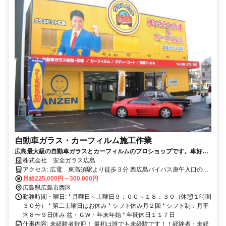
自動車ガラス・カーフィルム施工作業
広島最大級の自動車ガラスとカーフィルムのプロショップです。車好き
の方、広島で働きたい方ご応募下さい。
株式会社 安全ガラス広島
アクセス: 広電 東高須駅より徒歩３分 西広島バイパス庚午入口の側
道入って二軒目です。
月給225,000円～300,000円
広島県広島市西区
勤務時間・曜日: * 月曜日～土曜日９：００～１８：３０（休憩１時間
３０分） * 第二土曜日はお休み * シフト休み月２回 * シフト制：月平
均８〜９日休み 盆・ＧＷ・年末年始 * 年間休日１１７日
仕事内容: 未経験者歓迎！ 最初は誰でも未経験です！！経験者・未経