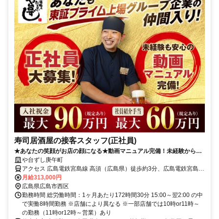
寿司居酒屋の接客スタッフ(正社員)
★あなたの笑顔がお店の顔になる★動画マニュアル完備！未経験からで
も接客マナーをイチから習得できます！
や台ずし庚午町
アクセス 広島電鉄宮島線 高須（広島県）徒歩約3分、広島電鉄宮島線
東高須出入口2徒歩約5分、広島電鉄宮島線 古江（広島県）徒歩約11
月給313,000円
分
広島県広島市西区
勤務時間 総労働時間：1ヶ月あたり172時間30分 15:00～翌2:00 の中
で実働8時間勤務 ※店舗により異なる ※一部店舗では10時or11時～
の勤務（11時or12時～営業）あり