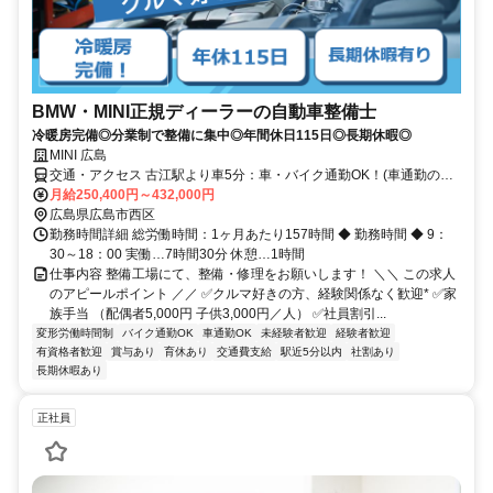
BMW・MINI正規ディーラーの自動車整備士
冷暖房完備◎分業制で整備に集中◎年間休日115日◎長期休暇◎
MINI 広島
交通・アクセス 古江駅より車5分：車・バイク通勤OK！(車通勤の場
合 駐車場代：月額2000円)
月給250,400円～432,000円
広島県広島市西区
勤務時間詳細 総労働時間：1ヶ月あたり157時間 ◆ 勤務時間 ◆ 9：
30～18：00 実働…7時間30分 休憩…1時間
仕事内容 整備工場にて、整備・修理をお願いします！ ＼＼ この求人
のアピールポイント ／／ ✅クルマ好きの方、経験関係なく歓迎* ✅家
族手当 （配偶者5,000円 子供3,000円／人） ✅社員割引...
変形労働時間制
バイク通勤OK
車通勤OK
未経験者歓迎
経験者歓迎
有資格者歓迎
賞与あり
育休あり
交通費支給
駅近5分以内
社割あり
長期休暇あり
正社員