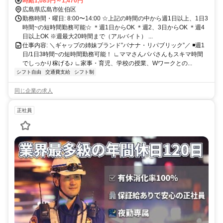
時給1,085円～1,470円
広島県広島市佐伯区
勤務時間・曜日: 8:00〜14:00 ☆上記の時間の中から週1日以上、1日3
時間~の短時間勤務可能☆ ＊週1日からOK ＊週2、3日からOK ＊週4
日以上OK ※週最大20時間まで（アルバイト） ...
仕事内容: ＼ギャップの姉妹ブランド”バナナ・リパブリック”／ ◾️週1
日/1日3時間~の短時間勤務可能！ ∟ママさんパパさんもスキマ時間
でしっかり稼げる♪ ∟家事・育児、学校の授業、Wワークとの...
シフト自由
交通費支給
シフト制
同じ企業の求人
正社員