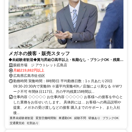
メガネの接客・販売スタッフ
◆未経験者歓迎◆賞与昇給◎高卒以上・転勤なし・ブランクOK・残業少
なめ・業界No1！
眼鏡市場 ジ アウトレット広島店
月給219,882円以上
広島県広島市佐伯区
勤務時間 実働時間：8時間/日 平均勤務日数：1ヶ月あたり20日
09:30-20:30内で実働8h ※週平均実働40h／店舗により異なる ※Wワ
ーク不可 年間休日117日。月の平均残業15時間以...
仕事内容 ◇◇◇◇◇ お仕事内容 ◇◇◇◇◇ お客様への接客を中心と
した業務をお任せいたします。 具体的には… お客様への商品説明や
提案、メガネの受け渡しなどの接客 購入までのサポート、また入社
後...
業界未経験者歓迎
変形労働時間制
車通勤OK
経験不問
研修あり
ブランクOK
交通費支給
社割あり