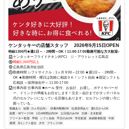
ケンタッキーの店舗スタッフ 2026年9月15日OPEN
時給1300円★週1日～・2時間～OK！11:00-17:00勤務可能な方大歓迎♪
ケンタッキーフライドチキン(KFC) ジ・アウトレット広島店
時給1,300円以上
広島県広島市佐伯区
勤務時間 シフトサイクル：1ヶ月 9:00～22:00 ★週1日～・2時間～
OK ★勤務時間・曜日は気軽に相談ＯＫ！シフト自由 ★固定シフトも
応相談 ＜採用強化中＞ 11:00-17:00
仕事内容 仕事内容 ■ホール 受付、お会計、お渡し、ポテトやバーガ
ー、ドリンクの準備をお任せします！注文～会計までがタッチパネル
式のセルフレジになっている店舗もあります。セルフレジの使い方に
困っている...
制服あり
短期（3ヵ月以内）
扶養内勤務OK
社員登用あり
週1日からOK
副業・WワークOK
1日4時間以内OK
土日祝のみOK
主婦・主夫歓迎
フリーター歓迎
早朝
シフト自由
平日のみOK
学生歓迎
未経験者歓迎
午前
夜間
月1シフト提出
夕方
ブランクOK