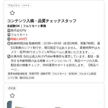
アルバイト・パート
コンテンツ入稿・品質チェックスタッフ
未経験OK｜フルリモート事務
株式会社Fly
フルリモート
時給1,800円
勤務時間詳細 勤務時間：12:00〜20:00（休憩1時間、実働7時間） 週
5日勤務のシフト制です。曜日固定ではありません。 業務時間中はカ
メラ・音声ONでオンラインMTGルームに参加いただきます。 ...
仕事内容 当社は成人向けVTuber事務所を運営しています。配信・販
売する年齢制限のある映像コンテンツについて、商品ページの入稿、
配信前の映像チェック、SNS運用サポートを担当します。 【商品ペ
ージ...
業界未経験者歓迎
学歴不問
経験不問
フルリモート
在宅OK
フルタイム歓迎
シフト制
週4日以上OK
正社員