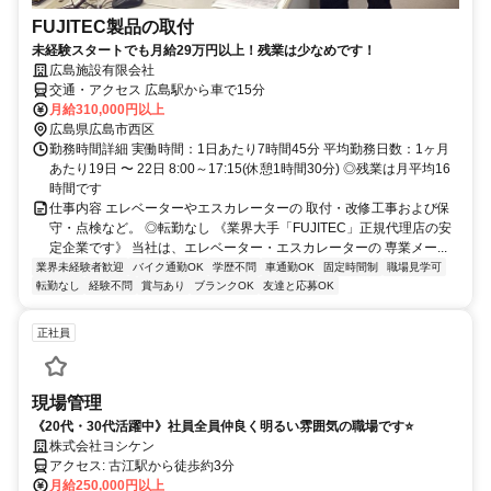
FUJITEC製品の取付
未経験スタートでも月給29万円以上！残業は少なめです！
広島施設有限会社
交通・アクセス 広島駅から車で15分
月給310,000円以上
広島県広島市西区
勤務時間詳細 実働時間：1日あたり7時間45分 平均勤務日数：1ヶ月
あたり19日 〜 22日 8:00～17:15(休憩1時間30分) ◎残業は月平均16
時間です
仕事内容 エレベーターやエスカレーターの 取付・改修工事および保
守・点検など。 ◎転勤なし 《業界大手「FUJITEC」正規代理店の安
定企業です》 当社は、エレベーター・エスカレーターの 専業メー...
業界未経験者歓迎
バイク通勤OK
学歴不問
車通勤OK
固定時間制
職場見学可
転勤なし
経験不問
賞与あり
ブランクOK
友達と応募OK
正社員
現場管理
《20代・30代活躍中》社員全員仲良く明るい雰囲気の職場です⭐
株式会社ヨシケン
アクセス: 古江駅から徒歩約3分
月給250,000円以上