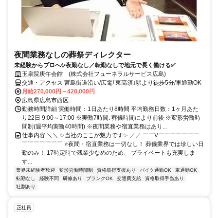
夜間業務なしの葬祭ディレクター
未経験からプロへ✨夜勤なし／転勤なしで地元で長く働ける✅
玉泉院庚午会館 (株式会社フューネラルサービス広島)
交通・アクセス 宮島街道沿い/広電｢東高須｣駅より徒歩5分/車通勤OK
月給270,000円～420,000円
広島県広島市西区
勤務時間詳細 実働時間：1日あたり8時間 平均勤務日数：1ヶ月あた
り22日 9:00～17:00 ※実働7時間､葬儀時間により前後 ※変形労働時
間制(週平均実働40時間) ※夜間業務や宿直業務はあり...
仕事内容 ＼＼ ✨当社のここが魅力です✨ ／／ ￣￣V￣￣￣￣￣￣￣
￣￣￣￣￣￣￣ ⭐夜間・宿直業務は一切なし！ 葬儀業界では珍しい日
勤のみ！ 17時定時で残業少なめのため、 プライベートも充実しま
す...
業界未経験者歓迎
変形労働時間制
資格取得支援あり
バイク通勤OK
車通勤OK
転勤なし
経験不問
研修あり
ブランクOK
交通費支給
資格取得手当あり
社割あり
正社員