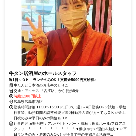
牛タン居酒屋のホールスタッフ
週1日～ＯＫ！ランチのみOK！支度金5000円支給有♪
牛たんと日本酒のお店牛のとりこ
交通・アクセス 「古江駅」から徒歩6分
時給1,100円以上
広島県広島市西区
勤務時間詳細 11:00〜15:00 ✅1日3h、週1～4日勤務OK ✅試験・学校
行事等、勤務時間の調整可能 ✅週0日勤務の週があってもＯＫ ✅金土
日祝のみや平日のみの勤務もＯＫ
仕事内容 雇用形態：アルバイト・パート 職種：飲食ホール/フロアス
タッフ ─┘─┘─┘─┘─┘─┘─┘─┘─┘ ▼働きやすい理由＆魅力▼ ✅平
日ランチのみ・週末のみOK！ ✅子育て中の主婦さん活躍中...