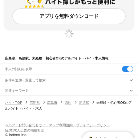
アプリを無料ダウンロード
広島県、高須駅、未経験・初心者OKのアルバイト・バイト求人情報
求人の詳細を表示
条件を追加・変更して検索
市区町村を追加・変更
関連キーワード
完全在宅ワーク 全国
シール貼り 在宅
現在地周辺
ガチャガチャ
犬カフェ
広島県
駅を追加・変更
バイトTOP
広島県
広島市
西区
高須駅
未経験・初心者OKのア
広島県
すべて
ルバイト・バイト・求人
広島市
すべて
職種を追加・変更
JR山陽本線(岡山～三原)
中区
東区
南区
西区
安佐南区
安佐北区
安芸区
佐伯区
大門駅
東福山駅
福山駅
備後赤坂駅
松永駅
東尾道駅
尾道駅
糸崎駅
三原駅
飲食・フードサービス
呉市
竹原市
三原市
尾道市
福山市
府中市
三次市
庄原市
大竹市
東広島市
廿日市市
特徴を追加・変更
飲食・フードサービス
すべて
ヘルプ・お問い合わせ
サイトマップ
利用規約・プライバシーポリシー
JR山陽本線(三原～岩国)
安芸高田市
江田島市
安芸郡
山県郡
豊田郡
世羅郡
神石郡
ホールスタッフ
キッチンスタッフ
皿洗い・洗い場
精肉・鮮魚加工
給食調理
人気
[企業]求人広告の掲載相談
三原駅
本郷駅
河内駅
入野駅
白市駅
西高屋駅
西条駅
寺家駅
八本松駅
瀬野駅
中野東駅
雇用形態を追加・変更
パン屋（ベーカリー）
フードカウンター販売員
バー（BAR）・バーテンダー
日払いOK
高校生歓迎
学生歓迎
深夜の仕事
髪型・髪色自由
ひげOK
ネイルOK
安芸中野駅
海田市駅
向洋駅
天神川駅
広島駅
新白島駅
横川駅
西広島駅
新井口駅