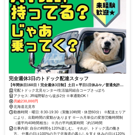
完全週休3日のトドック配達スタッフ
【年間休日160日！完全週休3日制】土日＋平日1日休み✨／普通免許
（AT）×未経験OK！／2年ごとの自動昇給＆手厚い7週間研修あり！
宅配トドック北見センター/生活協同組合コープさっぽろ
アクセス: JR端野駅から徒歩2分 ※車通勤OK！
月給230,000円
北海道北見市
勤務時間・曜日: 8:30-19:30（実働10時間・休憩60分） ※配送エリア
により、出勤時間の変動があります ※⼀カ⽉単位の変形労働時間制
（週平均40時間相当） ※⽉の平均残業時間︓約15時間
仕事内容: 自分の時間を120%楽しむ。 それが、トドック流の働き
方。 仕事の日は100%の力で北海道の暮らしを支え 休みの日は120%