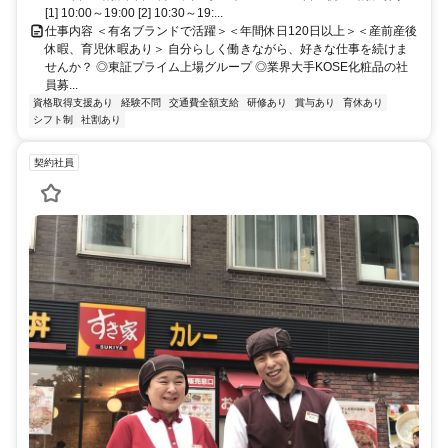
[1] 10:00～19:00 [2] 10:30～19:...
仕事内容 ＜有名ブランドで活躍＞＜年間休日120日以上＞＜産前産後
休暇、育児休暇あり＞ 自分らしく働きながら、好きな仕事を続けま
せんか？ ◎東証プライム上場グループ ◎業界大手KOSE化粧品の社
員募...
資格取得支援あり
経験不問
交通費全額支給
研修あり
賞与あり
育休あり
シフト制
社割あり
契約社員