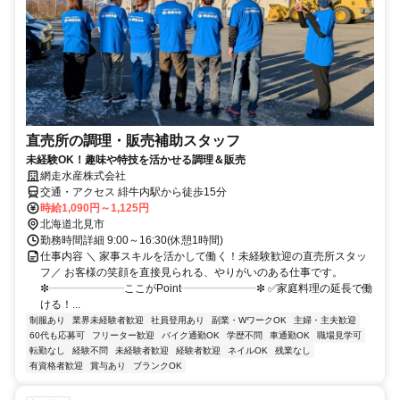
直売所の調理・販売補助スタッフ
未経験OK！趣味や特技を活かせる調理＆販売
網走水産株式会社
交通・アクセス 緋牛内駅から徒歩15分
時給1,090円～1,125円
北海道北見市
勤務時間詳細 9:00～16:30(休憩1時間)
仕事内容 ＼ 家事スキルを活かして働く！未経験歓迎の直売所スタッ
フ／ お客様の笑顔を直接見られる、やりがいのある仕事です。
✼┈┈┈┈┈┈┈ここがPoint┈┈┈┈┈┈┈✼ ✅家庭料理の延長で働
ける！...
制服あり
業界未経験者歓迎
社員登用あり
副業・WワークOK
主婦・主夫歓迎
60代も応募可
フリーター歓迎
バイク通勤OK
学歴不問
車通勤OK
職場見学可
転勤なし
経験不問
未経験者歓迎
経験者歓迎
ネイルOK
残業なし
有資格者歓迎
賞与あり
ブランクOK