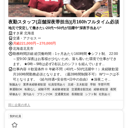
夜勤スタッフ(店舗深夜帯担当)|月160hフルタイム必須
地元で安定して働きたい20代〜50代が活躍中*深夜手当あり*
すき家 北海道
交通・アクセス ー
月給221,000円～270,000円
北海道北見市
勤務時間詳細 総労働時間：1ヶ月あたり160時間 ◆シフト制、 22:00
～翌9:00 深夜はお客様が少ないため、落ち着いた環境で仕事ができ
ます。 ★0時～9時は必ず2名以上のシフトを組んでいます...
仕事内容 ※歓迎条件※ 年齢不問（40代～50代活躍中！）未経験歓迎
月160時間勤務必須となります。（週28時間制限不可） Wワークは不
可となります。 《給与待遇×安全性×日中の自由》 ★深夜こそ...
制服あり
業界未経験者歓迎
社員登用あり
主婦・主夫歓迎
早朝
学歴不問
車通勤OK
転勤なし
経験不問
未経験者歓迎
交通費全額支給
経験者歓迎
夜間
研修あり
賞与あり
ブランクOK
交通費支給
長期歓迎
シフト制
社割あり
同じ企業の求人
契約社員