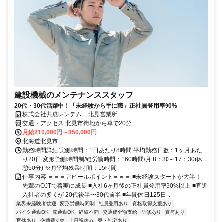
建設機械のメンテナンススタッフ
20代・30代活躍中！「未経験から手に職」正社員登用率90%
株式会社共成レンテム 北見営業所
交通・アクセス 北見市街地から車で20分
月給210,000円～350,000円
北海道北見市
勤務時間詳細 実働時間：1日あたり8時間 平均勤務日数：1ヶ月あた
り20日 変形労働時間制/総労働時間：160時間/月 8：30～17：30(休
憩60分) ※月平均残業時間：15時間
仕事内容 ＝＝＝アピールポイント＝＝＝ ■未経験スタートが大半！
先輩のOJTで着実に成長 ■入社6ヶ月後の正社員登用率90%以上 ■直近
入社者の多くが 20代後半〜30代前半 ■年間休日125日...
業界未経験者歓迎
変形労働時間制
社員登用あり
資格取得支援あり
バイク通勤OK
車通勤OK
経験不問
交通費全額支給
研修あり
賞与あり
育休あり
交通費支給
土日祝休み
寮・社宅あり