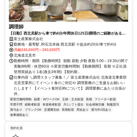
調理師
【日勤】西北見駅から車で約4分/年間休日125日/調理のご経験がある
方・調理師資格をお持ちの方必見
富士産業株式会社
勤務地・最寄駅 JR石北本線 西北見駅 ※徒歩約20分/車で約4分
月給240,000円～260,000円
北海道北見市
勤務時間・期間 【勤務時間】 朝勤 昼勤 夕勤 夜勤 5:00～19:30の間で
実働8時間・休憩60分 ※変形労働時間制 【勤務期間】 長期 ※正社員
登用実績あり:1名(過去3年間) 【契約期...
仕事内容 ＼調理スタッフ募集！／ 富士産業株式会社 北海道北事業部
北見営業所にてイベント食のご対応や 調理業務のご支援をお願いい
たします！ 【イベント食対応時について】 調理業務にあたり出張が
伴...
変形労働時間制
副業・WワークOK
主婦・主夫歓迎
長期
フリーター歓迎
学歴不問
経験者歓迎
有資格者歓迎
月1シフト提出
社会保険完備
制服貸与
賞与あり
ブランクOK
交通費支給
長期歓迎
昇給あり
賞与年2回あり
食事補助あり
契約社員