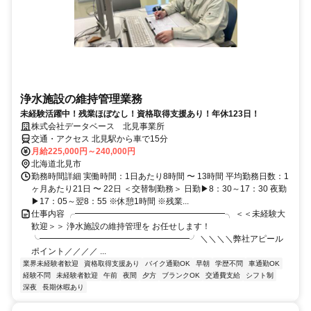
浄水施設の維持管理業務
未経験活躍中！残業ほぼなし！資格取得支援あり！年休123日！
株式会社データベース 北見事業所
交通・アクセス 北見駅から車で15分
月給225,000円～240,000円
北海道北見市
勤務時間詳細 実働時間：1日あたり8時間 〜 13時間 平均勤務日数：1
ヶ月あたり21日 〜 22日 ＜交替制勤務＞ 日勤▶8：30～17：30 夜勤
▶17：05～翌8：55 ※休憩1時間 ※残業...
仕事内容 ╭━━━━━━━━━━━━━━━━━━╮ ＜＜未経験大
歓迎＞＞ 浄水施設の維持管理を お任せします！
╰━━━━━━━━━━━━━━━━━━╯ ＼＼＼＼弊社アピール
ポイント／／／／ ...
業界未経験者歓迎
資格取得支援あり
バイク通勤OK
早朝
学歴不問
車通勤OK
経験不問
未経験者歓迎
午前
夜間
夕方
ブランクOK
交通費支給
シフト制
深夜
長期休暇あり