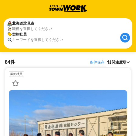
北海道
北見市
職種を選択してください
契約社員
キーワードを選択してください
84件
条件保存
関連度順
契約社員