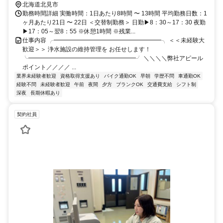
北海道北見市
勤務時間詳細 実働時間：1日あたり8時間 〜 13時間 平均勤務日数：1
ヶ月あたり21日 〜 22日 ＜交替制勤務＞ 日勤▶8：30～17：30 夜勤
▶17：05～翌8：55 ※休憩1時間 ※残業...
仕事内容 ╭━━━━━━━━━━━━━━━━━━╮ ＜＜未経験大
歓迎＞＞ 浄水施設の維持管理を お任せします！
╰━━━━━━━━━━━━━━━━━━╯ ＼＼＼＼弊社アピール
ポイント／／／／ ...
業界未経験者歓迎
資格取得支援あり
バイク通勤OK
早朝
学歴不問
車通勤OK
経験不問
未経験者歓迎
午前
夜間
夕方
ブランクOK
交通費支給
シフト制
深夜
長期休暇あり
契約社員