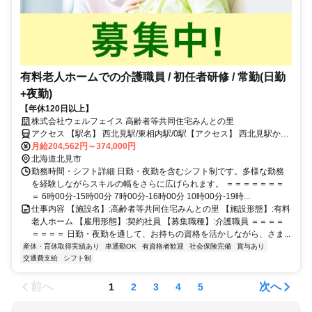
有料老人ホームでの介護職員 / 初任者研修 / 常勤(日勤
+夜勤)
【年休120日以上】
株式会社ウェルフェイス 高齢者等共同住宅みんとの里
アクセス 【駅名】 西北見駅/東相内駅/0駅【アクセス】 西北見駅から
徒歩17分
月給204,562円～374,000円
北海道北見市
勤務時間・シフト詳細 日勤・夜勤を含むシフト制です。多様な勤務
を経験しながらスキルの幅をさらに広げられます。 ＝＝＝＝＝＝＝
＝ 6時00分-15時00分 7時00分-16時00分 10時00分-19時...
仕事内容 【施設名】:高齢者等共同住宅みんとの里 【施設形態】:有料
老人ホーム 【雇用形態】:契約社員 【募集職種】:介護職員 ＝＝＝＝
＝＝＝＝ 日勤・夜勤を通して、お持ちの資格を活かしながら、さま...
産休・育休取得実績あり
車通勤OK
有資格者歓迎
社会保険完備
賞与あり
交通費支給
シフト制
前へ
次へ
1
2
3
4
5