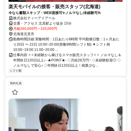
楽天モバイルの接客・販売スタッフ(北海道)
今なら書類スキップ・WEB面接可✨️ノルマなし/未経験可/h
株式会社ティーアイアール
交通・アクセス 北見駅より徒歩 15分
月給280,000円～320,000円
北海道北見市
勤務時間詳細 実働時間：1日あたり8時間 平均勤務日数：1ヶ月あた
り20日 〜 22日 10:00~20:00(実働8時間/シフト制) ▼シフト例
10:00~19:00 11:00~20:00 ...
仕事内容 ✧✧未経験から稼げるスマホ販売スタッフ✧✧ ノルマなし＆
年間休日120日以上♪ -★POINT★- ◇月給28万円~ ◇未経験歓迎◎ ◇
ノルマなしで安心♪ ◇年間休日120日以上！残業少な...
シフト制
契約社員