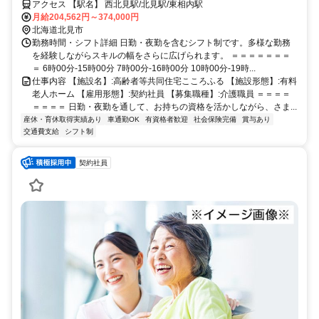
アクセス 【駅名】 西北見駅/北見駅/東相内駅
月給204,562円～374,000円
北海道北見市
勤務時間・シフト詳細 日勤・夜勤を含むシフト制です。多様な勤務
を経験しながらスキルの幅をさらに広げられます。 ＝＝＝＝＝＝＝
＝ 6時00分-15時00分 7時00分-16時00分 10時00分-19時...
仕事内容 【施設名】:高齢者等共同住宅こころふる 【施設形態】:有料
老人ホーム 【雇用形態】:契約社員 【募集職種】:介護職員 ＝＝＝＝
＝＝＝＝ 日勤・夜勤を通して、お持ちの資格を活かしながら、さま...
産休・育休取得実績あり
車通勤OK
有資格者歓迎
社会保険完備
賞与あり
交通費支給
シフト制
契約社員