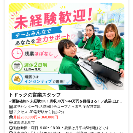
トドックの営業スタッフ
＜面接確約＞未経験OK！月収30万〜44万円を目指せる！／残業ほぼナ
シ×選べる週休2日／知名度抜群のトドック
北見センター/生活協同組合コープさっぽろ 宅配営業部
アクセス: JR端野駅から徒歩2分
月給200,000円～360,000円
北海道北見市
勤務時間・曜日: 9:00〜18:00 ＊残業は月平均5時間ほどです