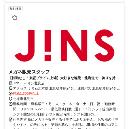
契約社員
メガネ販売スタッフ
【転勤なし・東証プライム上場】大好きな地元・北海道で、誇りを持て
るJINSの仕事を。
JINS イオン北見店
アクセス ＪＲ石北本線 北見徒歩約24分、連絡バス 北見徒歩約24分
JR北見駅より、車で約10分
時給1,300円以上
北海道北見市
勤務時間 ・勤務曜日：月・火・水・木・金・土・日・祝 ・勤務時
間： [1] 09:30～22:30 ・最低勤務日数（週）：5日 シフト提出期限：
シフト開始の10日前 シフト確定時期：シフト開始の...
仕事内容 単にメガネを販売する仕事ではありません。 お客様の「見
えやすさ」の先にある、笑顔の暮らしを創る。 JINSの仕事のコアに