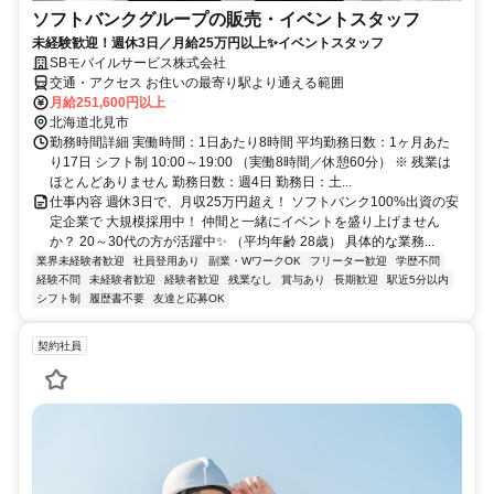
ソフトバンクグループの販売・イベントスタッフ
未経験歓迎！週休3日／月給25万円以上✨イベントスタッフ
SBモバイルサービス株式会社
交通・アクセス お住いの最寄り駅より通える範囲
月給251,600円以上
北海道北見市
勤務時間詳細 実働時間：1日あたり8時間 平均勤務日数：1ヶ月あた
り17日 シフト制 10:00～19:00 （実働8時間／休憩60分） ※ 残業は
ほとんどありません 勤務日数：週4日 勤務日：土...
仕事内容 週休3日で、月収25万円超え！ ソフトバンク100%出資の安
定企業で 大規模採用中！ 仲間と一緒にイベントを盛り上げません
か？ 20～30代の方が活躍中✨ （平均年齢 28歳） 具体的な業務...
業界未経験者歓迎
社員登用あり
副業・WワークOK
フリーター歓迎
学歴不問
経験不問
未経験者歓迎
経験者歓迎
残業なし
賞与あり
長期歓迎
駅近5分以内
シフト制
履歴書不要
友達と応募OK
契約社員