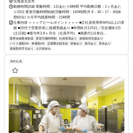
北海道北見市
勤務時間詳細 実働時間：1日あたり8時間 平均勤務日数：1ヶ月あた
り20日 変形労働時間制/総労働時間：160時間/月 8：30～17：30(休
憩60分) ※月平均残業時間：15時間
仕事内容 ＝＝＝アピールポイント＝＝＝ ■正社員登用率90%以上の実
績 ■20代で営業所長に抜擢実績あり ■年間休日125日／完全週休2日
(土日祝) ■賞与年3.8ヶ月分（社員平均） ■残業代1分単位...
業界未経験者歓迎
変形労働時間制
社員登用あり
資格取得支援あり
バイク通勤OK
車通勤OK
交通費全額支給
研修あり
賞与あり
育休あり
資格取得手当あり
土日祝休み
契約社員