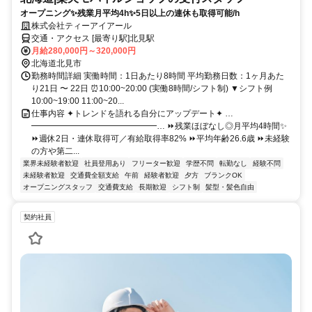
オープニング✨残業月平均4h✨5日以上の連休も取得可能/h
株式会社ティーアイアール
交通・アクセス [最寄り駅]北見駅
月給280,000円～320,000円
北海道北見市
勤務時間詳細 実働時間：1日あたり8時間 平均勤務日数：1ヶ月あた
り21日 〜 22日 ⏰10:00~20:00 (実働8時間/シフト制) ▼シフト例
10:00~19:00 11:00~20...
仕事内容 ✦トレンドを語れる自分にアップデート✦ …
━━━━━━━━━━━━━━━… ⏩残業ほぼなし◎月平均4時間✨
⏩週休2日・連休取得可／有給取得率82% ⏩平均年齢26.6歳 ⏩未経験
の方や第二...
業界未経験者歓迎
社員登用あり
フリーター歓迎
学歴不問
転勤なし
経験不問
未経験者歓迎
交通費全額支給
午前
経験者歓迎
夕方
ブランクOK
オープニングスタッフ
交通費支給
長期歓迎
シフト制
髪型・髪色自由
契約社員