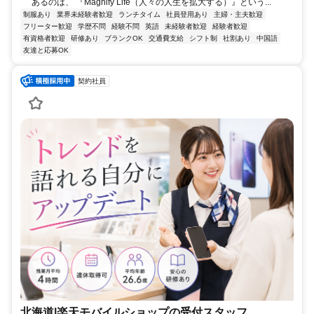
あるのは、 『Magnify Life（人々の人生を拡大する）』という...
制服あり
業界未経験者歓迎
ランチタイム
社員登用あり
主婦・主夫歓迎
フリーター歓迎
学歴不問
経験不問
英語
未経験者歓迎
経験者歓迎
有資格者歓迎
研修あり
ブランクOK
交通費支給
シフト制
社割あり
中国語
友達と応募OK
契約社員
北海道|楽天モバイルショップの受付スタッフ