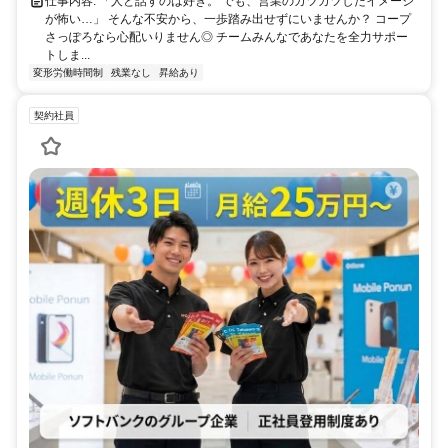
仕事内容: 「人と話すのは好き。 でも、営業のガツガツしたイメージ
が怖い…」 そんな不安から、一歩踏み出せずにいませんか？ コープ
さっぽろなら心配いりません◎ チームみんなであなたを全力サポー
トしま...
変形労働時間制
残業なし
昇給あり
契約社員