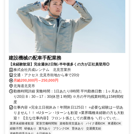
建設機械の配車手配業務
【未経験歓迎】完全週休2日制♪半年後多くの方が正社員登用◎
株式会社共成レンテム 北見営業所
交通・アクセス 北見市街地から車で20分
月給200,000円～250,000円
北海道北見市
勤務時間詳細 実働時間：1日あたり8時間 平均勤務日数：1ヶ月あた
り20日 8：30～17：30(休憩 1 時間) ※月の平均残業時間は15時間程
度
仕事内容 ⭐完全土日祝休み！年間休日125日！ ⭐必要な経験は一切あ
りません！！ ⭐Uターン・Iターンも歓迎 ⭐業界職種未経験の方も大歓
迎！ 【主な仕事内容】 フロント係としての業務を ＼行っていた...
業界未経験者歓迎
変形労働時間制
資格取得支援あり
バイク通勤OK
車通勤OK
経験不問
研修あり
賞与あり
ブランクOK
育休あり
交通費支給
資格取得手当あり
土日祝休み