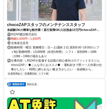
chocoZAPスタッフのメンテナンススタッフ
未経験OKの簡単な軽作業！直行直帰OK/入社祝金10万円/chocoZAP利
用料無料で体を動かして気分もリフレッシュ！
RIZAP建設株式会社
時給1,400円～1,500円
北海道北見市
勤務時間・曜日: 勤務曜日：日～土(週休２日 原則9:00~18:00のシフ
ト制) 勤務時間：1日8時間（休憩1時間） シフト：原則9時～18時
（10時～19時の場合もあり
仕事内容: ＼RIZAPが監修する話題の初心者向けのフィットネスジム
chocoZAP／ ◆こんな方におススメ◆ ・運転好きで黙々一人作業の仕
事がしたい ・時間に縛られない働き方がしたい ・未経験から...
社員登用あり
交通費支給
シフト制
契約社員