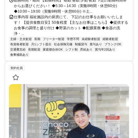
勤務時間・期間 【勤務時間】 朝勤 昼勤 夕勤 夜勤 下記の勤務時間帯
からお選びください！ ◆5:30～14:30（実働8時間・休憩60分)
◆10:00～19:00（実働8時間・休憩60分) ※土...
仕事内容 福祉施設内の厨房にて、 下記のお仕事をお願いいたしま
す！ 【提供食数目安】50食程度 【主なお仕事はこちら】 ◆提供する
お食事の調理と盛り付け ◆野菜のカット ◆配膳業務 ◆食器の洗
浄・...
主婦・主夫歓迎
長期
フリーター歓迎
学歴不問
未経験者歓迎
経験者歓迎
有資格者歓迎
月1シフト提出
社会保険完備
制服貸与
賞与あり
ブランクOK
交通費支給
長期歓迎
家庭都合休OK
シフト制
昇給あり
賞与年2回あり
食事補助あり
契約社員