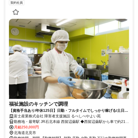
契約社員
福祉施設のキッチンで調理
【資格手当あり/年休125日】日勤・フルタイムでしっかり稼げる/土日祝
勤務OK/西留辺蘂駅方面で勤務
富士産業株式会社 障害者支援施設 るべしべやよい苑
勤務地・最寄駅 JR石北本線 西留辺蘂駅 ◆西留辺蘂駅から車で約21分
※車通勤OK (無料駐車場あり)
月給250,000円
北海道北見市