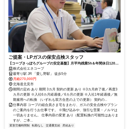
ご提案・LPガスの保安点検スタッフ
【コープさっぽろグループの安定基盤】月平均残業5h＆年間休日120
日！
株式会社エネコープ
最寄り駅 JR 「愛し野駅」 徒歩5分
月給270,000円
北海道北見市
期間の定め あり 期間 3カ月 契約の更新 あり ※3カ月終了後／再度3
カ月の更新 ※入社6カ月経過後／6カ月の更新 ※入社1年経過後／無
期雇用への転換 （いずれも双方合意の上での更新） 契約の...
仕事内容 コープの組合員さま宅をまわり、ガスの安全点検やプラン
のご案内を行うお仕事です。 ※飛び込みや、強引な営業・ノルマは
一切ありません。 仕事内容の変更 あり（配置転換の可能性はありま
すが、ご本...
変形労働時間制
転勤なし
交通費支給
昇給あり