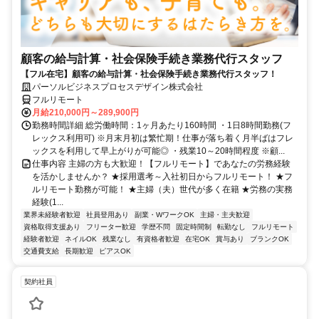
顧客の給与計算・社会保険手続き業務代行スタッフ
【フル在宅】顧客の給与計算・社会保険手続き業務代行スタッフ！
パーソルビジネスプロセスデザイン株式会社
フルリモート
月給210,000円～289,900円
勤務時間詳細 総労働時間：1ヶ月あたり160時間 ・1日8時間勤務(フ
レックス利用可) ※月末月初は繁忙期！仕事が落ち着く月半ばはフレ
ックスを利用して早上がりが可能◎ ・残業10～20時間程度 ※顧...
仕事内容 主婦の方も大歓迎！【フルリモート】であなたの労務経験
を活かしませんか？ ★採用選考～入社初日からフルリモート！ ★フ
ルリモート勤務が可能！ ★主婦（夫）世代が多く在籍 ★労務の実務
経験(1...
業界未経験者歓迎
社員登用あり
副業・WワークOK
主婦・主夫歓迎
資格取得支援あり
フリーター歓迎
学歴不問
固定時間制
転勤なし
フルリモート
経験者歓迎
ネイルOK
残業なし
有資格者歓迎
在宅OK
賞与あり
ブランクOK
交通費支給
長期歓迎
ピアスOK
契約社員