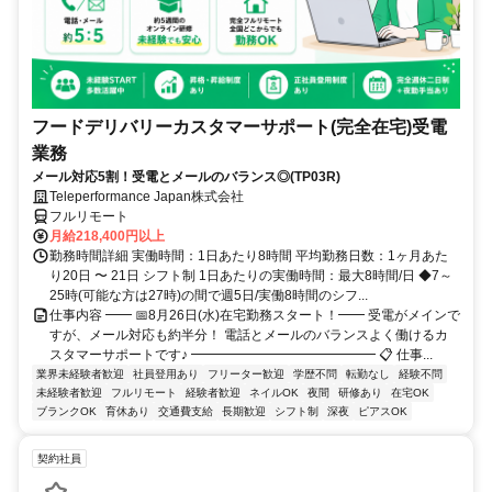
フードデリバリーカスタマーサポート(完全在宅)受電
業務
メール対応5割！受電とメールのバランス◎(TP03R)
Teleperformance Japan株式会社
フルリモート
月給218,400円以上
勤務時間詳細 実働時間：1日あたり8時間 平均勤務日数：1ヶ月あた
り20日 〜 21日 シフト制 1日あたりの実働時間：最大8時間/日 ◆7～
25時(可能な方は27時)の間で週5日/実働8時間のシフ...
仕事内容 ━━ 📅8月26日(水)在宅勤務スタート！━━ 受電がメインで
すが、メール対応も約半分！ 電話とメールのバランスよく働けるカ
スタマーサポートです♪ ━━━━━━━━━━━━━━ 📋 仕事...
業界未経験者歓迎
社員登用あり
フリーター歓迎
学歴不問
転勤なし
経験不問
未経験者歓迎
フルリモート
経験者歓迎
ネイルOK
夜間
研修あり
在宅OK
ブランクOK
育休あり
交通費支給
長期歓迎
シフト制
深夜
ピアスOK
契約社員