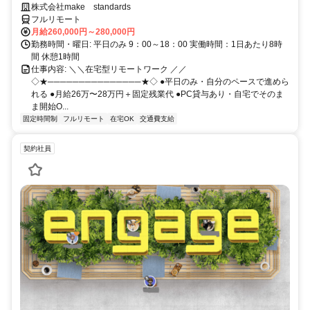
時進行／業務経験無しでもOK
株式会社make standards
フルリモート
月給260,000円～280,000円
勤務時間・曜日: 平日のみ 9：00～18：00 実働時間：1日あたり8時
間 休憩1時間
仕事内容: ＼＼在宅型リモートワーク ／／
◇★───────────────★◇ ●平日のみ・自分のペースで進めら
れる ●月給26万〜28万円＋固定残業代 ●PC貸与あり・自宅でそのま
ま開始O...
固定時間制
フルリモート
在宅OK
交通費支給
契約社員