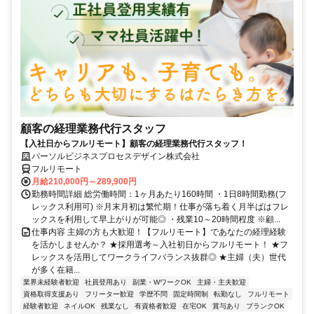
顧客の経理業務代行スタッフ
【入社日からフルリモート】顧客の経理業務代行スタッフ！
パーソルビジネスプロセスデザイン株式会社
フルリモート
月給210,000円～289,900円
勤務時間詳細 総労働時間：1ヶ月あたり160時間 ・1日8時間勤務(フ
レックス利用可) ※月末月初は繁忙期！仕事が落ち着く月半ばはフレ
ックスを利用して早上がりが可能◎ ・残業10～20時間程度 ※顧...
仕事内容 主婦の方も大歓迎！【フルリモート】であなたの経理経験
を活かしませんか？ ★採用選考～入社初日からフルリモート！ ★フ
レックスを活用してワークライフバランス抜群◎ ★主婦（夫）世代
が多く在籍...
業界未経験者歓迎
社員登用あり
副業・WワークOK
主婦・主夫歓迎
資格取得支援あり
フリーター歓迎
学歴不問
固定時間制
転勤なし
フルリモート
経験者歓迎
ネイルOK
残業なし
有資格者歓迎
在宅OK
賞与あり
ブランクOK