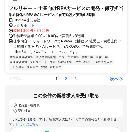
フルリモート 士業向けRPAサービスの開発・保守担当
業界特化のRPA＆AIサービス／在宅勤務／実働6-8時間
Liber&X株式会社
フルリモート
時給1,300円～2,700円
勤務時間詳細 9:00～18:00内で実働6～8時間
仕事内容 ＼ リモートワークでRPA×AIに挑戦 ／ 社労士・税理士向け
に展開する RPA・AIサービス『ENROBO』で急成長中な
Liber&X（リベルアンドエックス）です。 ・・・・・・・・・...
業界未経験者歓迎
変形労働時間制
主婦・主夫歓迎
学歴不問
経験不問
未経験者歓迎
フルリモート
午前
経験者歓迎
夕方
在宅OK
駅近5分以内
土日祝休み
服装自由
髪型・髪色自由
前へ
次へ
1
2
3
この条件の新着求人を受け取る
北海道 / 端野駅
契約社員
「LINEで受け取る」では、新着求人のほか、おすすめ情報なども配信しま
す。
詳しくはこちら