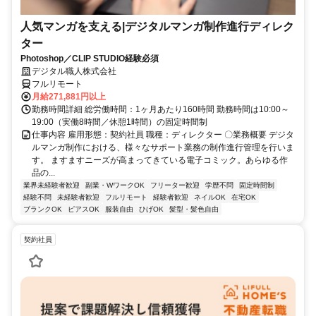
人気マンガを支える|デジタルマンガ制作進行ディレク
ター
Photoshop／CLIP STUDIO経験必須
デジタル職人株式会社
フルリモート
月給271,881円以上
勤務時間詳細 総労働時間：1ヶ月あたり160時間 勤務時間は10:00～
19:00（実働8時間／休憩1時間）の固定時間制
仕事内容 雇用形態：契約社員 職種：ディレクター 〇業務概要 デジタ
ルマンガ制作における、様々なサポート業務の制作進行管理を行いま
す。 ますますニーズが高まってきている電子コミック。あらゆる作
品の...
業界未経験者歓迎
副業・WワークOK
フリーター歓迎
学歴不問
固定時間制
経験不問
未経験者歓迎
フルリモート
経験者歓迎
ネイルOK
在宅OK
ブランクOK
ピアスOK
服装自由
ひげOK
髪型・髪色自由
契約社員