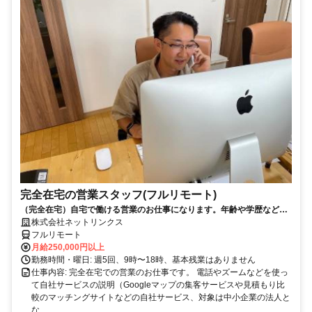
完全在宅の営業スタッフ(フルリモート)
（完全在宅）自宅で働ける営業のお仕事になります。年齢や学歴など問
いません。
株式会社ネットリンクス
フルリモート
月給250,000円以上
勤務時間・曜日: 週5回、9時〜18時、基本残業はありません
仕事内容: 完全在宅での営業のお仕事です。 電話やズームなどを使っ
て自社サービスの説明（Googleマップの集客サービスや見積もり比
較のマッチングサイトなどの自社サービス、対象は中小企業の法人と
な...