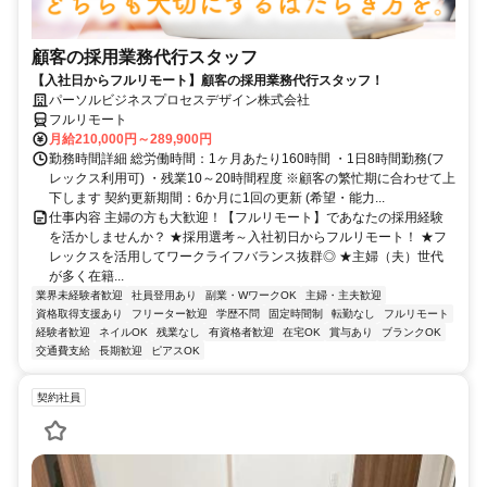
顧客の採用業務代行スタッフ
【入社日からフルリモート】顧客の採用業務代行スタッフ！
パーソルビジネスプロセスデザイン株式会社
フルリモート
月給210,000円～289,900円
勤務時間詳細 総労働時間：1ヶ月あたり160時間 ・1日8時間勤務(フ
レックス利用可) ・残業10～20時間程度 ※顧客の繁忙期に合わせて上
下します 契約更新期間：6か月に1回の更新 (希望・能力...
仕事内容 主婦の方も大歓迎！【フルリモート】であなたの採用経験
を活かしませんか？ ★採用選考～入社初日からフルリモート！ ★フ
レックスを活用してワークライフバランス抜群◎ ★主婦（夫）世代
が多く在籍...
業界未経験者歓迎
社員登用あり
副業・WワークOK
主婦・主夫歓迎
資格取得支援あり
フリーター歓迎
学歴不問
固定時間制
転勤なし
フルリモート
経験者歓迎
ネイルOK
残業なし
有資格者歓迎
在宅OK
賞与あり
ブランクOK
交通費支給
長期歓迎
ピアスOK
契約社員