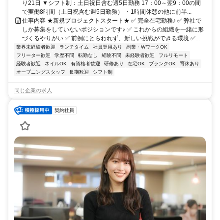
り21日 ▼シフト制：土日祝日含む週5日勤務 17：00～翌9：00の間
で実働8時間（土日祝含む週5日勤務） ・1時間休憩の他に前半...
仕事内容 ★新規プロジェクトスタート★ ✅ 完全在宅勤務♪ ✅ 弊社で
しか募集をしていないポジションです♪ ✅ これからの組織を一緒に形
づくるやりがい ✅ 前例にとらわれず、新しい挑戦ができる環境 ✅...
業界未経験者歓迎
ランチタイム
社員登用あり
副業・WワークOK
フリーター歓迎
学歴不問
転勤なし
経験不問
未経験者歓迎
フルリモート
経験者歓迎
ネイルOK
有資格者歓迎
研修あり
在宅OK
ブランクOK
育休あり
オープニングスタッフ
長期歓迎
シフト制
同じ企業の求人
契約社員