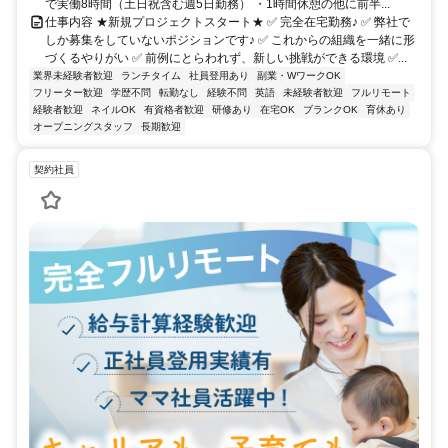
で実働8時間（土日祝含む週5日勤務） ・1時間休憩の他に前半...
仕事内容 ★新規プロジェクトスタート★ ✅ 完全在宅勤務♪ ✅ 弊社で
しか募集をしていないポジションです♪ ✅ これからの組織を一緒に形
づくるやりがい ✅ 前例にとらわれず、新しい挑戦ができる環境 ✅...
業界未経験者歓迎
ランチタイム
社員登用あり
副業・WワークOK
フリーター歓迎
学歴不問
転勤なし
経験不問
英語
未経験者歓迎
フルリモート
経験者歓迎
ネイルOK
有資格者歓迎
研修あり
在宅OK
ブランクOK
育休あり
オープニングスタッフ
長期歓迎
契約社員