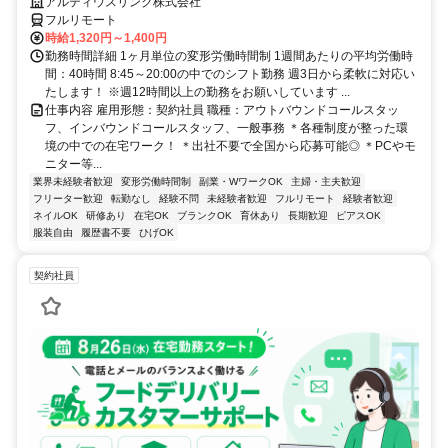
アルティウスリンク株式会社
フルリモート
時給1,320円～1,400円
勤務時間詳細 1ヶ月単位の変形労働時間制 1週間あたりの平均労働時
間：40時間 8:45～20:00の中でのシフト勤務 週3日から柔軟に対応い
たします！ ※週12時間以上の勤務をお願いしています ...
仕事内容 雇用形態：契約社員 職種：アウトバウンドコールスタッ
フ、インバウンドコールスタッフ、一般事務 ＊各種制度が整った環
境の中での在宅ワーク！ ＊出社不要で全国から応募可能◎ ＊PCやモ
ニター等...
業界未経験者歓迎
変形労働時間制
副業・WワークOK
主婦・主夫歓迎
フリーター歓迎
転勤なし
経験不問
未経験者歓迎
フルリモート
経験者歓迎
ネイルOK
研修あり
在宅OK
ブランクOK
育休あり
長期歓迎
ピアスOK
服装自由
履歴書不要
ひげOK
契約社員