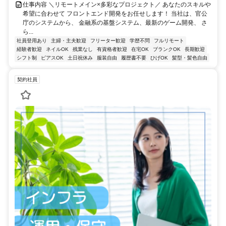
仕事内容 ＼リモートメイン×多彩なプロジェクト／ あなたのスキルや
希望に合わせて フロントエンド開発をお任せします！ 当社は、官公
庁のシステムから、 金融系の基盤システム、最新のゲーム開発、 さ
ら...
社員登用あり
主婦・主夫歓迎
フリーター歓迎
学歴不問
フルリモート
経験者歓迎
ネイルOK
残業なし
有資格者歓迎
在宅OK
ブランクOK
長期歓迎
シフト制
ピアスOK
土日祝休み
服装自由
履歴書不要
ひげOK
髪型・髪色自由
契約社員