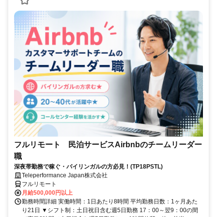
フルリモート 民泊サービスAirbnbのチームリーダー
職
深夜帯勤務で稼ぐ・バイリンガルの方必見！(TP18PSTL)
Teleperformance Japan株式会社
フルリモート
月給500,000円以上
勤務時間詳細 実働時間：1日あたり8時間 平均勤務日数：1ヶ月あた
り21日 ▼シフト制：土日祝日含む週5日勤務 17：00～翌9：00の間