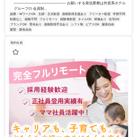
─────────────────── お願いする発信業務は外資系ホテル
グループの 会員制...
副業・WワークOK
主婦・主夫歓迎
資格取得支援あり
フリーター歓迎
学歴不問
転勤なし
経験不問
フルリモート
経験者歓迎
ネイルOK
研修あり
在宅OK
ブランクOK
育休あり
資格取得手当あり
シフト制
ピアスOK
服装自由
髪型・髪色自由
契約社員