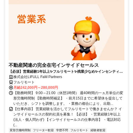
不動産関連の完全在宅インサイドセールス
【必須】営業経験1年以上✨フルリモート✨残業少なめ✨インセンティブ
有
株式会社LIFULL FaM Partners
フルリモート
月給242,000円～280,000円
【勤務時間】 9:00～21:00（休憩1時間） 週40時間の一ヵ月単位の変
形労働時間制 【勤務時間補足】 ・前月15日までに希望休を提出して
いただき、シフトを調整します。 ・業務の都合により、出勤...
【仕事内容】 営業経験を活かしてフルリモートで働きませんか？ イ
ンサイドセールスの契約社員を募集！ 【必須】 ・営業経験1年以上
(法人・個人問わず) 【インサイドセールスの仕事内容】 ・電話対応
(...
変形労働時間制
フリーター歓迎
学歴不問
フルリモート
経験者歓迎