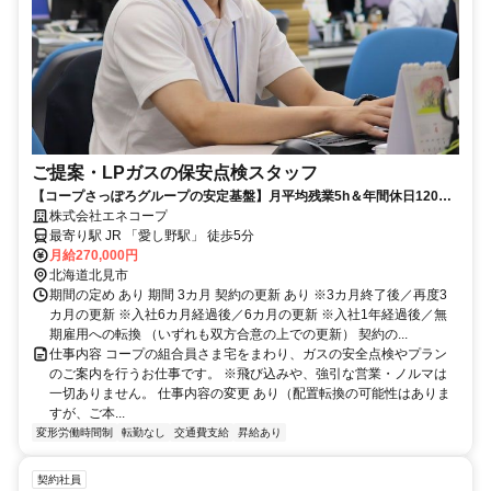
ご提案・LPガスの保安点検スタッフ
【コープさっぽろグループの安定基盤】月平均残業5h＆年間休日120
日！
株式会社エネコープ
最寄り駅 JR 「愛し野駅」 徒歩5分
月給270,000円
北海道北見市
期間の定め あり 期間 3カ月 契約の更新 あり ※3カ月終了後／再度3
カ月の更新 ※入社6カ月経過後／6カ月の更新 ※入社1年経過後／無
期雇用への転換 （いずれも双方合意の上での更新） 契約の...
仕事内容 コープの組合員さま宅をまわり、ガスの安全点検やプラン
のご案内を行うお仕事です。 ※飛び込みや、強引な営業・ノルマは
一切ありません。 仕事内容の変更 あり（配置転換の可能性はありま
すが、ご本...
変形労働時間制
転勤なし
交通費支給
昇給あり
契約社員