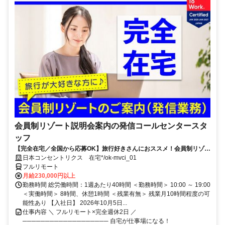
会員制リゾート説明会案内の発信コールセンタースタ
ッフ
【完全在宅／全国から応募OK】旅行好きさんにおススメ！会員制リゾー
トのご案内×テレワーク・リモートワーク◎月収34万円以上も可能！
日本コンセントリクス 在宅*/ok-mvci_01
フルリモート
月給230,000円以上
勤務時間 総労働時間：1週あたり40時間 ＜勤務時間＞ 10:00 ～ 19:00
＜実働時間＞ 8時間、休憩1時間 ＜残業有無＞ 残業月10時間程度の可
能性あり 【入社日】 2026年10月5日...
仕事内容 ＼ フルリモート×完全週休2日 ／
─────────────────── 自宅が仕事場になる！