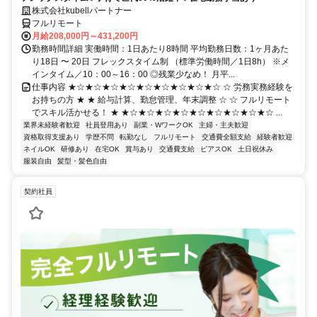
株式会社kubellパートナー
フルリモート
月給208,000円～431,200円
勤務時間詳細 実働時間：1日あたり8時間 平均勤務日数：1ヶ月あた
り18日 〜 20日 フレックスタイム制 （標準労働時間／1日8h） ※メ
インタイム／10：00～16：00 ◎残業少なめ！ 月平...
仕事内容 ★☆★☆★☆★☆★☆★☆★☆★☆★☆ ☆ 労務実務経験を
お持ちの方 ★ ★ 給与計算、勤怠管理、年末調整 ☆ ☆ フルリモート
でスキル活かせる！ ★ ★☆★☆★☆★☆★☆★☆★☆★☆★☆ ...
業界未経験者歓迎
社員登用あり
副業・WワークOK
主婦・主夫歓迎
資格取得支援あり
学歴不問
転勤なし
フルリモート
交通費全額支給
経験者歓迎
ネイルOK
研修あり
在宅OK
賞与あり
交通費支給
ピアスOK
土日祝休み
服装自由
髪型・髪色自由
契約社員