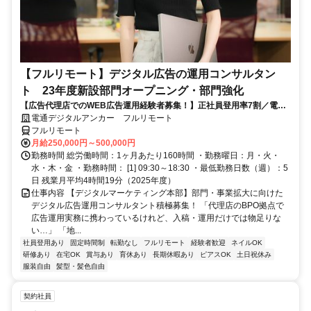
【フルリモート】デジタル広告の運用コンサルタン
ト 23年度新設部門オープニング・部門強化
【広告代理店でのWEB広告運用経験者募集！】正社員登用率7割／電通
G／全国×完全在宅／年休126日・土日祝休み／残業月平均4時間19分
電通デジタルアンカー フルリモート
フルリモート
月給250,000円～500,000円
勤務時間 総労働時間：1ヶ月あたり160時間 ・勤務曜日：月・火・
水・木・金 ・勤務時間： [1] 09:30～18:30 ・最低勤務日数（週）：5
日 残業月平均4時間19分（2025年度）
仕事内容 【デジタルマーケティング本部】部門・事業拡大に向けた
デジタル広告運用コンサルタント積極募集！ 「代理店のBPO拠点で
広告運用実務に携わっているけれど、入稿・運用だけでは物足りな
い…」 「地...
社員登用あり
固定時間制
転勤なし
フルリモート
経験者歓迎
ネイルOK
研修あり
在宅OK
賞与あり
育休あり
長期休暇あり
ピアスOK
土日祝休み
服装自由
髪型・髪色自由
契約社員