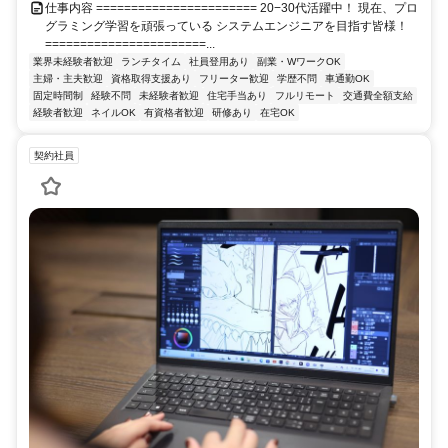
仕事内容 ======================= 20−30代活躍中！ 現在、プロ
グラミング学習を頑張っている システムエンジニアを目指す皆様！
=======================...
業界未経験者歓迎
ランチタイム
社員登用あり
副業・WワークOK
主婦・主夫歓迎
資格取得支援あり
フリーター歓迎
学歴不問
車通勤OK
固定時間制
経験不問
未経験者歓迎
住宅手当あり
フルリモート
交通費全額支給
経験者歓迎
ネイルOK
有資格者歓迎
研修あり
在宅OK
契約社員