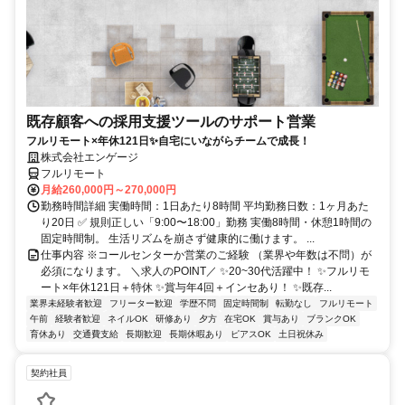
既存顧客への採用支援ツールのサポート営業
フルリモート×年休121日✨自宅にいながらチームで成長！
株式会社エンゲージ
フルリモート
月給260,000円～270,000円
勤務時間詳細 実働時間：1日あたり8時間 平均勤務日数：1ヶ月あた
り20日 ✅ 規則正しい「9:00〜18:00」勤務 実働8時間・休憩1時間の
固定時間制。 生活リズムを崩さず健康的に働けます。 ...
仕事内容 ※コールセンターか営業のご経験 （業界や年数は不問）が
必須になります。 ＼求人のPOINT／ ✨20~30代活躍中！ ✨フルリモ
ート×年休121日＋特休 ✨賞与年4回＋インセあり！ ✨既存...
業界未経験者歓迎
フリーター歓迎
学歴不問
固定時間制
転勤なし
フルリモート
午前
経験者歓迎
ネイルOK
研修あり
夕方
在宅OK
賞与あり
ブランクOK
育休あり
交通費支給
長期歓迎
長期休暇あり
ピアスOK
土日祝休み
契約社員