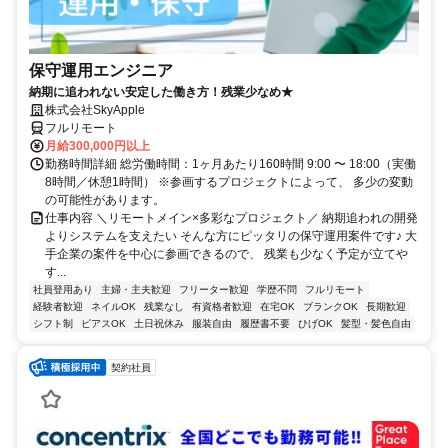
保守運用エンジニア
納期に追われない安定した働き方！残業少なめ★
株式会社SkyApple
フルリモート
月給300,000円以上
勤務時間詳細 総労働時間：1ヶ月あたり160時間 9:00 〜 18:00（実働
8時間／休憩1時間） ※参画するプロジェクトによって、 多少の変動
の可能性があります。
仕事内容 ＼リモートメイン×多彩なプロジェクト／ 納期追われの開発
よりシステムを支えたい そんな方にピッタリの保守運用案件です♪ 大
手企業の案件を中心に参画できるので、 残業も少なく予定が立てや
す...
社員登用あり
主婦・主夫歓迎
フリーター歓迎
学歴不問
フルリモート
経験者歓迎
ネイルOK
残業なし
有資格者歓迎
在宅OK
ブランクOK
長期歓迎
シフト制
ピアスOK
土日祝休み
服装自由
履歴書不要
ひげOK
髪型・髪色自由
契約社員