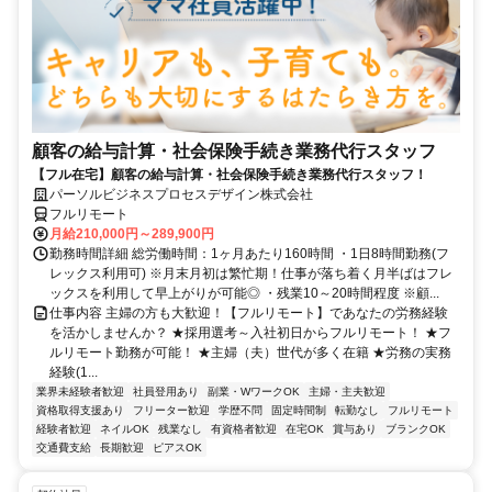
顧客の給与計算・社会保険手続き業務代行スタッフ
【フル在宅】顧客の給与計算・社会保険手続き業務代行スタッフ！
パーソルビジネスプロセスデザイン株式会社
フルリモート
月給210,000円～289,900円
勤務時間詳細 総労働時間：1ヶ月あたり160時間 ・1日8時間勤務(フ
レックス利用可) ※月末月初は繁忙期！仕事が落ち着く月半ばはフレ
ックスを利用して早上がりが可能◎ ・残業10～20時間程度 ※顧...
仕事内容 主婦の方も大歓迎！【フルリモート】であなたの労務経験
を活かしませんか？ ★採用選考～入社初日からフルリモート！ ★フ
ルリモート勤務が可能！ ★主婦（夫）世代が多く在籍 ★労務の実務
経験(1...
業界未経験者歓迎
社員登用あり
副業・WワークOK
主婦・主夫歓迎
資格取得支援あり
フリーター歓迎
学歴不問
固定時間制
転勤なし
フルリモート
経験者歓迎
ネイルOK
残業なし
有資格者歓迎
在宅OK
賞与あり
ブランクOK
交通費支給
長期歓迎
ピアスOK