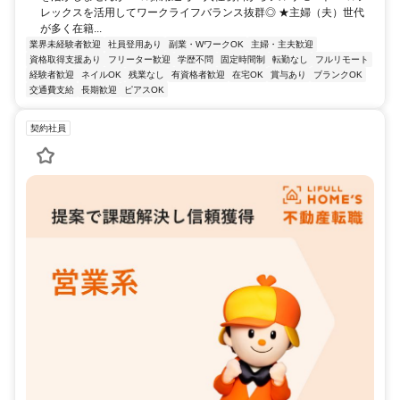
レックスを活用してワークライフバランス抜群◎ ★主婦（夫）世代
が多く在籍...
業界未経験者歓迎
社員登用あり
副業・WワークOK
主婦・主夫歓迎
資格取得支援あり
フリーター歓迎
学歴不問
固定時間制
転勤なし
フルリモート
経験者歓迎
ネイルOK
残業なし
有資格者歓迎
在宅OK
賞与あり
ブランクOK
交通費支給
長期歓迎
ピアスOK
契約社員