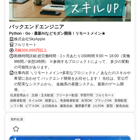
バックエンドエンジニア
Python・Go・最新AIなどモダン開発！リモートメイン★
株式会社SkyApple
フルリモート
月給300,000円以上
勤務時間詳細 総労働時間：1ヶ月あたり160時間 9:00 〜 18:00（実働
8時間／休憩1時間） ※参画するプロジェクトによって、 多少の変動
の可能性があります。
仕事内容 ＼リモートメイン×多彩なプロジェクト／ あなたのスキルや
希望に合わせて バックエンド開発をお任せします！ 当社は、官公庁
の堅実なシステムから、 金融系の基盤システム、最新のゲーム開
発、 ...
社員登用あり
主婦・主夫歓迎
フリーター歓迎
学歴不問
フルリモート
経験者歓迎
ネイルOK
残業なし
有資格者歓迎
在宅OK
ブランクOK
長期歓迎
シフト制
ピアスOK
土日祝休み
服装自由
履歴書不要
ひげOK
髪型・髪色自由
契約社員