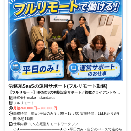
労務系SaaSの運用サポート(フルリモート勤務)
【フルリモート】HRMOSの初期設定サポート／複数クライアントを同
時進行／業務経験無しでもOK
株式会社make standards
フルリモート
月給260,000円～280,000円
勤務時間・曜日: 平日のみ 9：00～18：00 実働時間：1日あたり8時
間 休憩1時間
仕事内容: ＼＼在宅型リモートワーク ／／
◇★───────────────★◇ ●平日のみ・自分のペースで進めら