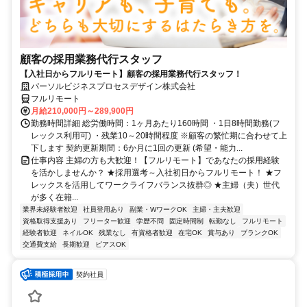
顧客の採用業務代行スタッフ
【入社日からフルリモート】顧客の採用業務代行スタッフ！
パーソルビジネスプロセスデザイン株式会社
フルリモート
月給210,000円～289,900円
勤務時間詳細 総労働時間：1ヶ月あたり160時間 ・1日8時間勤務(フ
レックス利用可) ・残業10～20時間程度 ※顧客の繁忙期に合わせて上
下します 契約更新期間：6か月に1回の更新 (希望・能力...
仕事内容 主婦の方も大歓迎！【フルリモート】であなたの採用経験
を活かしませんか？ ★採用選考～入社初日からフルリモート！ ★フ
レックスを活用してワークライフバランス抜群◎ ★主婦（夫）世代
が多く在籍...
業界未経験者歓迎
社員登用あり
副業・WワークOK
主婦・主夫歓迎
資格取得支援あり
フリーター歓迎
学歴不問
固定時間制
転勤なし
フルリモート
経験者歓迎
ネイルOK
残業なし
有資格者歓迎
在宅OK
賞与あり
ブランクOK
交通費支給
長期歓迎
ピアスOK
契約社員