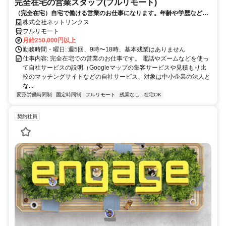
完全在宅の営業スタッフ(フルリモート)
（完全在宅）自宅で働ける営業のお仕事になります。年齢や学歴など問
いません。
株式会社ネットリンクス
フルリモート
月給250,000円以上
勤務時間・曜日: 週5回、9時〜18時、基本残業はありません
仕事内容: 完全在宅での営業のお仕事です。 電話やズームなどを使っ
て自社サービスの説明（Googleマップの集客サービスや見積もり比
較のマッチングサイトなどの自社サービス、対象は中小企業の法人と
な...
変形労働時間制
固定時間制
フルリモート
残業なし
在宅OK
契約社員