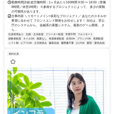
勤務時間詳細 総労働時間：1ヶ月あたり160時間 9:00 〜 18:00（実働
8時間／休憩1時間） ※参画するプロジェクトによって、 多少の変動
の可能性があります。
仕事内容 ＼リモートメイン×多彩なプロジェクト／ あなたのスキルや
希望に合わせて フロントエンド開発をお任せします！ 当社は、官公
庁のシステムから、 金融系の基盤システム、最新のゲーム開発、 さ
ら...
社員登用あり
主婦・主夫歓迎
フリーター歓迎
学歴不問
フルリモート
経験者歓迎
ネイルOK
残業なし
有資格者歓迎
在宅OK
ブランクOK
長期歓迎
シフト制
ピアスOK
土日祝休み
服装自由
履歴書不要
ひげOK
髪型・髪色自由
契約社員