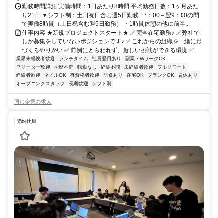
勤務時間詳細 実働時間：1日あたり8時間 平均勤務日数：1ヶ月あた
り21日 ▼シフト制：土日祝日含む週5日勤務 17：00～翌9：00の間
で実働8時間（土日祝含む週5日勤務） ・1時間休憩の他に前半...
仕事内容 ★新規プロジェクトスタート★ ✅ 完全在宅勤務♪ ✅ 弊社で
しか募集をしていないポジションです♪ ✅ これからの組織を一緒に形
づくるやりがい ✅ 前例にとらわれず、新しい挑戦ができる環境 ✅...
業界未経験者歓迎
ランチタイム
社員登用あり
副業・WワークOK
フリーター歓迎
学歴不問
転勤なし
経験不問
未経験者歓迎
フルリモート
経験者歓迎
ネイルOK
有資格者歓迎
研修あり
在宅OK
ブランクOK
育休あり
オープニングスタッフ
長期歓迎
シフト制
同じ企業の求人
契約社員