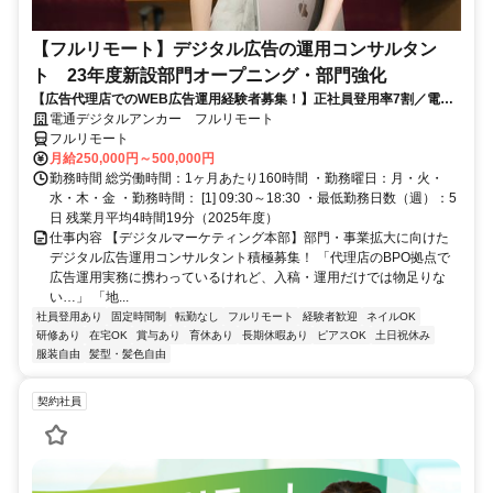
【フルリモート】デジタル広告の運用コンサルタン
ト 23年度新設部門オープニング・部門強化
【広告代理店でのWEB広告運用経験者募集！】正社員登用率7割／電通
G／全国×完全在宅／年休126日・土日祝休み／残業月平均4時間19分
電通デジタルアンカー フルリモート
フルリモート
月給250,000円～500,000円
勤務時間 総労働時間：1ヶ月あたり160時間 ・勤務曜日：月・火・
水・木・金 ・勤務時間： [1] 09:30～18:30 ・最低勤務日数（週）：5
日 残業月平均4時間19分（2025年度）
仕事内容 【デジタルマーケティング本部】部門・事業拡大に向けた
デジタル広告運用コンサルタント積極募集！ 「代理店のBPO拠点で
広告運用実務に携わっているけれど、入稿・運用だけでは物足りな
い…」 「地...
社員登用あり
固定時間制
転勤なし
フルリモート
経験者歓迎
ネイルOK
研修あり
在宅OK
賞与あり
育休あり
長期休暇あり
ピアスOK
土日祝休み
服装自由
髪型・髪色自由
契約社員