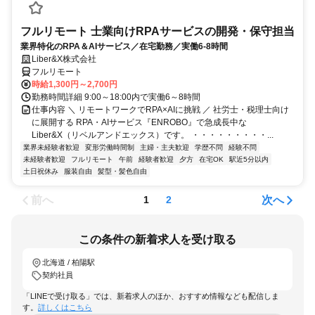
フルリモート 士業向けRPAサービスの開発・保守担当
業界特化のRPA＆AIサービス／在宅勤務／実働6-8時間
Liber&X株式会社
フルリモート
時給1,300円～2,700円
勤務時間詳細 9:00～18:00内で実働6～8時間
仕事内容 ＼ リモートワークでRPA×AIに挑戦 ／ 社労士・税理士向け
に展開する RPA・AIサービス『ENROBO』で急成長中な
Liber&X（リベルアンドエックス）です。 ・・・・・・・・・...
業界未経験者歓迎
変形労働時間制
主婦・主夫歓迎
学歴不問
経験不問
未経験者歓迎
フルリモート
午前
経験者歓迎
夕方
在宅OK
駅近5分以内
土日祝休み
服装自由
髪型・髪色自由
前へ
次へ
1
2
この条件の新着求人を受け取る
北海道 / 柏陽駅
契約社員
「LINEで受け取る」では、新着求人のほか、おすすめ情報なども配信しま
す。
詳しくはこちら