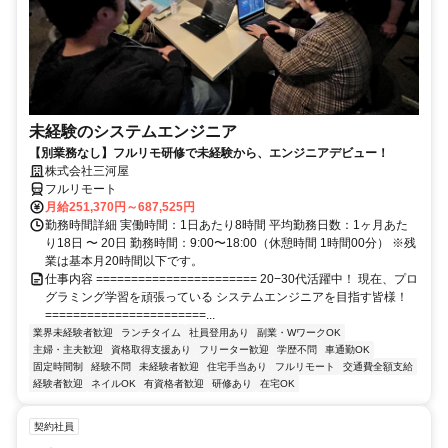
未経験のシステムエンジニア
【別業務なし】フルリモ研修で未経験から、エンジニアデビュー！
株式会社三河屋
フルリモート
月給251,370円～687,525円
勤務時間詳細 実働時間：1日あたり8時間 平均勤務日数：1ヶ月あた
り18日 〜 20日 勤務時間：9:00〜18:00（休憩時間 1時間00分） ※残
業は基本月20時間以下です。
仕事内容 ======================= 20−30代活躍中！ 現在、プロ
グラミング学習を頑張っている システムエンジニアを目指す皆様！
=======================...
業界未経験者歓迎
ランチタイム
社員登用あり
副業・WワークOK
主婦・主夫歓迎
資格取得支援あり
フリーター歓迎
学歴不問
車通勤OK
固定時間制
経験不問
未経験者歓迎
住宅手当あり
フルリモート
交通費全額支給
経験者歓迎
ネイルOK
有資格者歓迎
研修あり
在宅OK
契約社員