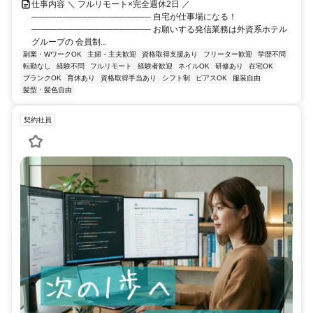
仕事内容 ＼ フルリモート×完全週休2日 ／
─────────────────── 自宅が仕事場になる！
─────────────────── お願いする発信業務は外資系ホテル
グループの 会員制...
副業・WワークOK
主婦・主夫歓迎
資格取得支援あり
フリーター歓迎
学歴不問
転勤なし
経験不問
フルリモート
経験者歓迎
ネイルOK
研修あり
在宅OK
ブランクOK
育休あり
資格取得手当あり
シフト制
ピアスOK
服装自由
髪型・髪色自由
契約社員