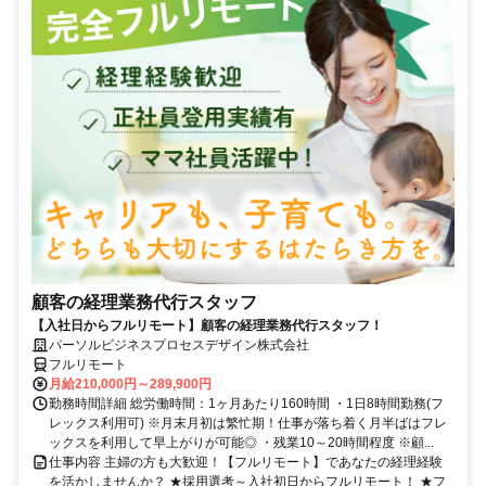
顧客の経理業務代行スタッフ
【入社日からフルリモート】顧客の経理業務代行スタッフ！
パーソルビジネスプロセスデザイン株式会社
フルリモート
月給210,000円～289,900円
勤務時間詳細 総労働時間：1ヶ月あたり160時間 ・1日8時間勤務(フ
レックス利用可) ※月末月初は繁忙期！仕事が落ち着く月半ばはフレ
ックスを利用して早上がりが可能◎ ・残業10～20時間程度 ※顧...
仕事内容 主婦の方も大歓迎！【フルリモート】であなたの経理経験
を活かしませんか？ ★採用選考～入社初日からフルリモート！ ★フ