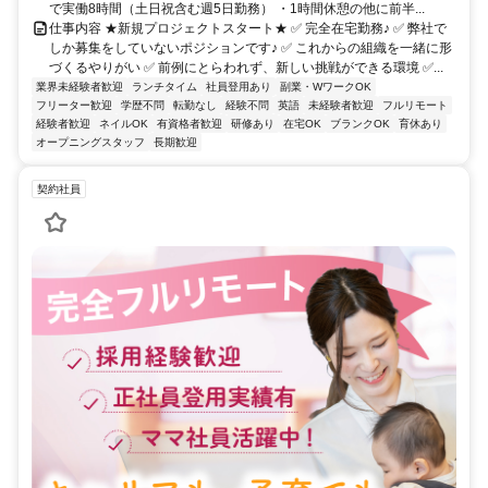
で実働8時間（土日祝含む週5日勤務） ・1時間休憩の他に前半...
仕事内容 ★新規プロジェクトスタート★ ✅ 完全在宅勤務♪ ✅ 弊社で
しか募集をしていないポジションです♪ ✅ これからの組織を一緒に形
づくるやりがい ✅ 前例にとらわれず、新しい挑戦ができる環境 ✅...
業界未経験者歓迎
ランチタイム
社員登用あり
副業・WワークOK
フリーター歓迎
学歴不問
転勤なし
経験不問
英語
未経験者歓迎
フルリモート
経験者歓迎
ネイルOK
有資格者歓迎
研修あり
在宅OK
ブランクOK
育休あり
オープニングスタッフ
長期歓迎
契約社員