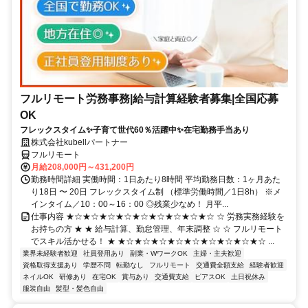
フルリモート労務事務|給与計算経験者募集|全国応募
OK
フレックスタイム✨子育て世代60％活躍中✨在宅勤務手当あり
株式会社kubellパートナー
フルリモート
月給208,000円～431,200円
勤務時間詳細 実働時間：1日あたり8時間 平均勤務日数：1ヶ月あた
り18日 〜 20日 フレックスタイム制 （標準労働時間／1日8h） ※メ
インタイム／10：00～16：00 ◎残業少なめ！ 月平...
仕事内容 ★☆★☆★☆★☆★☆★☆★☆★☆★☆ ☆ 労務実務経験を
お持ちの方 ★ ★ 給与計算、勤怠管理、年末調整 ☆ ☆ フルリモート
でスキル活かせる！ ★ ★☆★☆★☆★☆★☆★☆★☆★☆★☆ ...
業界未経験者歓迎
社員登用あり
副業・WワークOK
主婦・主夫歓迎
資格取得支援あり
学歴不問
転勤なし
フルリモート
交通費全額支給
経験者歓迎
ネイルOK
研修あり
在宅OK
賞与あり
交通費支給
ピアスOK
土日祝休み
服装自由
髪型・髪色自由