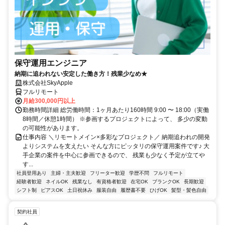
保守運用エンジニア
納期に追われない安定した働き方！残業少なめ★
株式会社SkyApple
フルリモート
月給300,000円以上
勤務時間詳細 総労働時間：1ヶ月あたり160時間 9:00 〜 18:00（実働
8時間／休憩1時間） ※参画するプロジェクトによって、 多少の変動
の可能性があります。
仕事内容 ＼リモートメイン×多彩なプロジェクト／ 納期追われの開発
よりシステムを支えたい そんな方にピッタリの保守運用案件です♪ 大
手企業の案件を中心に参画できるので、 残業も少なく予定が立てや
す...
社員登用あり
主婦・主夫歓迎
フリーター歓迎
学歴不問
フルリモート
経験者歓迎
ネイルOK
残業なし
有資格者歓迎
在宅OK
ブランクOK
長期歓迎
シフト制
ピアスOK
土日祝休み
服装自由
履歴書不要
ひげOK
髪型・髪色自由
契約社員