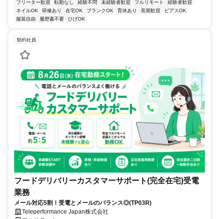
フリーター歓迎
転勤なし
経験不問
未経験者歓迎
フルリモート
経験者歓迎
ネイルOK
研修あり
在宅OK
ブランクOK
育休あり
長期歓迎
ピアスOK
服装自由
履歴書不要
ひげOK
契約社員
フードデリバリーカスタマーサポート(完全在宅)受電
業務
メール対応5割！受電とメールのバランス◎(TP03R)
Teleperformance Japan株式会社