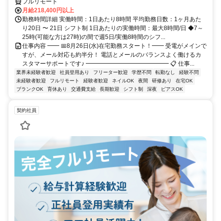
フルリモート
月給218,400円以上
勤務時間詳細 実働時間：1日あたり8時間 平均勤務日数：1ヶ月あた
り20日 〜 21日 シフト制 1日あたりの実働時間：最大8時間/日 ◆7～
25時(可能な方は27時)の間で週5日/実働8時間のシフ...
仕事内容 ━━ 📅8月26日(水)在宅勤務スタート！━━ 受電がメインで
すが、メール対応も約半分！ 電話とメールのバランスよく働けるカ
スタマーサポートです♪ ━━━━━━━━━━━━━━ 📋 仕事...
業界未経験者歓迎
社員登用あり
フリーター歓迎
学歴不問
転勤なし
経験不問
未経験者歓迎
フルリモート
経験者歓迎
ネイルOK
夜間
研修あり
在宅OK
ブランクOK
育休あり
交通費支給
長期歓迎
シフト制
深夜
ピアスOK
契約社員