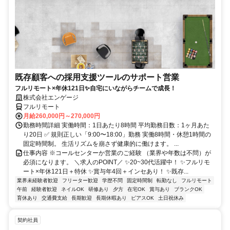
既存顧客への採用支援ツールのサポート営業
フルリモート×年休121日✨自宅にいながらチームで成長！
株式会社エンゲージ
フルリモート
月給260,000円～270,000円
勤務時間詳細 実働時間：1日あたり8時間 平均勤務日数：1ヶ月あた
り20日 ✅ 規則正しい「9:00〜18:00」勤務 実働8時間・休憩1時間の
固定時間制。 生活リズムを崩さず健康的に働けます。 ...
仕事内容 ※コールセンターか営業のご経験 （業界や年数は不問）が
必須になります。 ＼求人のPOINT／ ✨20~30代活躍中！ ✨フルリモ
ート×年休121日＋特休 ✨賞与年4回＋インセあり！ ✨既存...
業界未経験者歓迎
フリーター歓迎
学歴不問
固定時間制
転勤なし
フルリモート
午前
経験者歓迎
ネイルOK
研修あり
夕方
在宅OK
賞与あり
ブランクOK
育休あり
交通費支給
長期歓迎
長期休暇あり
ピアスOK
土日祝休み
契約社員