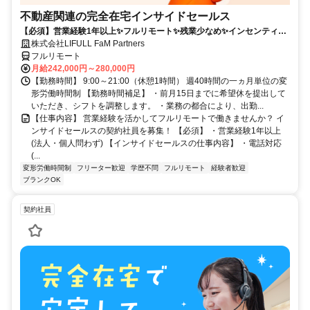
不動産関連の完全在宅インサイドセールス
【必須】営業経験1年以上✨フルリモート✨残業少なめ✨インセンティブ
有
株式会社LIFULL FaM Partners
フルリモート
月給242,000円～280,000円
【勤務時間】 9:00～21:00（休憩1時間） 週40時間の一ヵ月単位の変
形労働時間制 【勤務時間補足】 ・前月15日までに希望休を提出して
いただき、シフトを調整します。 ・業務の都合により、出勤...
【仕事内容】 営業経験を活かしてフルリモートで働きませんか？ イ
ンサイドセールスの契約社員を募集！ 【必須】 ・営業経験1年以上
(法人・個人問わず) 【インサイドセールスの仕事内容】 ・電話対応
(...
変形労働時間制
フリーター歓迎
学歴不問
フルリモート
経験者歓迎
ブランクOK
契約社員