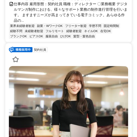
仕事内容 雇用形態：契約社員 職種：ディレクター 〇業務概要 デジタ
ルマンガ制作における、様々なサポート業務の制作進行管理を行いま
す。 ますますニーズが高まってきている電子コミック。あらゆる作
品の...
業界未経験者歓迎
副業・WワークOK
フリーター歓迎
学歴不問
固定時間制
経験不問
未経験者歓迎
フルリモート
経験者歓迎
ネイルOK
在宅OK
ブランクOK
ピアスOK
服装自由
ひげOK
髪型・髪色自由
契約社員