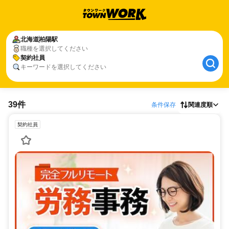
北海道
柏陽駅
職種を選択してください
契約社員
キーワードを選択してください
39件
条件保存
関連度順
契約社員