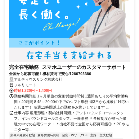
完全在宅勤務│スマホユーザーのカスタマーサポート
全国から応募可能！機材貸与で安心/1260703380
アルティウスリンク株式会社
フルリモート
時給1,320円～1,400円
勤務時間詳細 1ヶ月単位の変形労働時間制 1週間あたりの平均労働時
間：40時間 8:45～20:00の中でのシフト勤務 週3日から柔軟に対応い
たします！ ※週12時間以上の勤務をお願いしています ...
仕事内容 雇用形態：契約社員 職種：アウトバウンドコールスタッ
フ、インバウンドコールスタッフ、一般事務 ＊各種制度が整った環
境の中での在宅ワーク！ ＊出社不要で全国から応募可能◎ ＊PCやモ
ニター等...
業界未経験者歓迎
変形労働時間制
副業・WワークOK
主婦・主夫歓迎