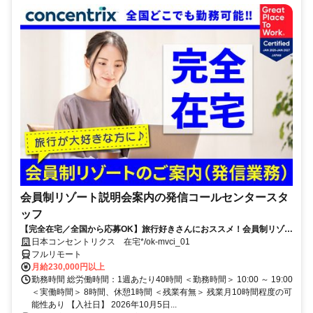
会員制リゾート説明会案内の発信コールセンタースタ
ッフ
【完全在宅／全国から応募OK】旅行好きさんにおススメ！会員制リゾー
トのご案内×テレワーク・リモートワーク◎月収34万円以上も可能！
日本コンセントリクス 在宅*/ok-mvci_01
フルリモート
月給230,000円以上
勤務時間 総労働時間：1週あたり40時間 ＜勤務時間＞ 10:00 ～ 19:00
＜実働時間＞ 8時間、休憩1時間 ＜残業有無＞ 残業月10時間程度の可
能性あり 【入社日】 2026年10月5日...