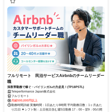
フルリモート 民泊サービスAirbnbのチームリーダー
職
深夜帯勤務で稼ぐ・バイリンガルの方必見！(TP18PSTL)
Teleperformance Japan株式会社
フルリモート
月給500,000円以上
勤務時間詳細 実働時間：1日あたり8時間 平均勤務日数：1ヶ月あた
り21日 ▼シフト制：土日祝日含む週5日勤務 17：00～翌9：00の間