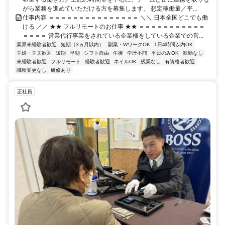
がら業務を進めていただける方を募集します。 想定稼働量／平...
仕事内容 ＝＝＝＝＝＝＝＝＝＝＝＝＝＝＝ ＼＼ 日本全国どこでも働
ける ／／ ★★ フルリモートのお仕事 ★★ ＝＝＝＝＝＝＝＝＝＝＝
＝＝＝＝ 営業代行事業をされている企業様をしている企業での営...
業界未経験者歓迎
短期（3ヵ月以内）
副業・WワークOK
1日4時間以内OK
主婦・主夫歓迎
短期
早朝
シフト自由
午後
学歴不問
平日のみOK
転勤なし
未経験者歓迎
フルリモート
経験者歓迎
ネイルOK
残業なし
有資格者歓迎
職種変更なし
研修あり
正社員