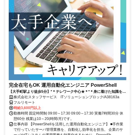
完全在宅もOK 運用自動化エンジニア PowerShell
【大手町駅より徒歩5分】*＊テレワーク中心★＊*＊身に着けた知識を活
かすチャンス！ ご応募お待ちしております！
株式会社スタッフサービス ITソリューションブロック/A38163a
フルリモート
時給3,600円以上
勤務時間 固定時間制 09:00～17:30 09:00～17:30 実働7時間30分 休
憩60分 残業は10～20(時間/月)です。
仕事内容 【PowerShellを活用した運用自動化エンジニア】 ■手作業
で行っていたサーバ管理業務を、自動化し効率化を担当。 企業のサ
ーバやITシステムの運用業務を効率化するために、PowerSh...