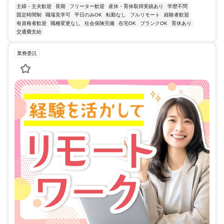
主婦・主夫歓迎
長期
フリーター歓迎
産休・育休取得実績あり
学歴不問
固定時間制
職場見学可
平日のみOK
転勤なし
フルリモート
経験者歓迎
有資格者歓迎
職種変更なし
社会保険完備
在宅OK
ブランクOK
育休あり
交通費支給
業務委託