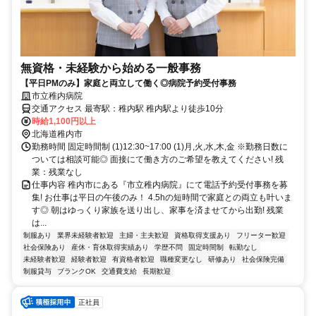
無資格・未経験から始める一般事務
【平日PMのみ】家庭と両立して働く◎病院予約受付事務
市立稚内病院
交通アクセス 最寄駅：稚内駅 稚内駅より徒歩10分
時給1,100円以上
北海道稚内市
勤務時間 固定時間制 (1)12:30~17:00 (1)月,火,水,木,金 ※勤務日数に
ついては相談可能◎ 面接にて働き方のご希望を教えてください! 残
業：残業なし
仕事内容 稚内市にある『市立稚内病院』にて電話予約受付事務を募
集! お仕事は平日の午後のみ！ 4.5hの短時間で家庭との両立も叶いま
す◎ 朝はゆっくり家族を送り出し、家事を済ませてから出勤! 残業
は...
制服あり
業界未経験者歓迎
主婦・主夫歓迎
資格取得支援あり
フリーター歓迎
社会保険あり
産休・育休取得実績あり
学歴不問
固定時間制
転勤なし
未経験者歓迎
経験者歓迎
有資格者歓迎
職種変更なし
研修あり
社会保険完備
制服貸与
ブランクOK
交通費支給
長期歓迎
正社員