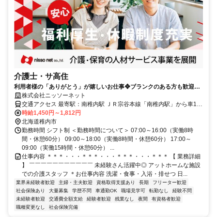
介護士・サ高住
利用者様の「ありがとう」が嬉しいお仕事❖ブランクのある方も歓迎で
す❖
株式会社ニッソーネット
交通アクセス 最寄駅：南稚内駅 ＪＲ宗谷本線「南稚内駅」から車14
分
時給1,450円～1,812円
北海道稚内市
勤務時間 シフト制 ＜勤務時間について＞ 07:00～16:00（実働8時
間・休憩60分） 09:00～18:00（実働8時間・休憩60分） 17:00～
09:00（実働15時間・休憩60分） ...
仕事内容 ＊＊＊・・・＊＊＊・・・＊＊＊・・・＊＊＊ 【 業務詳細
】 ￣￣￣￣￣￣￣￣￣￣￣ 未経験さん活躍中◎ アットホームな施設
での介護スタッフ ＊お仕事内容 洗濯・食事・入浴・排せつ 日...
業界未経験者歓迎
主婦・主夫歓迎
資格取得支援あり
長期
フリーター歓迎
社会保険あり
大量募集
学歴不問
車通勤OK
職場見学可
転勤なし
経験不問
未経験者歓迎
交通費全額支給
経験者歓迎
残業なし
夜間
有資格者歓迎
職種変更なし
社会保険完備