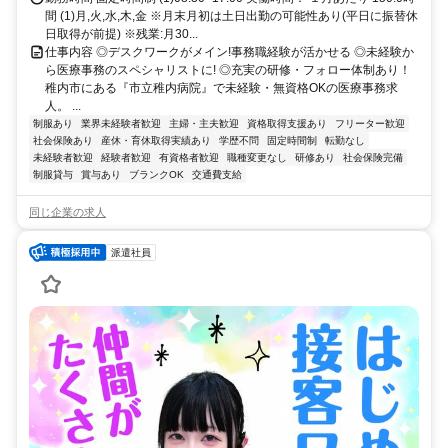
間 (1)月,火,水,木,金 ※月末月初は土日出勤の可能性あり(平日に振替休
日取得が前提) ※残業:月30...
仕事内容 ◎デスクワークがメイン!事務職経験が活かせる ◎未経験か
ら医療事務のスペシャリストに! ◎充実の研修・フォロー体制あり！
稚内市にある『市立稚内病院』で未経験・無資格OKの医療事務求
人。 ...
制服あり
業界未経験者歓迎
主婦・主夫歓迎
資格取得支援あり
フリーター歓迎
社会保険あり
産休・育休取得実績あり
学歴不問
固定時間制
転勤なし
未経験者歓迎
経験者歓迎
有資格者歓迎
職種変更なし
研修あり
社会保険完備
制服貸与
賞与あり
ブランクOK
交通費支給
同じ企業の求人
派遣社員