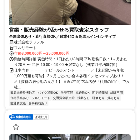
営業・販売経験が活かせる買取査定スタッフ
全国出張あり・直行直帰OK／残業ゼロ＆高還元インセンティブ
株式会社ラフテル
フルリモート
年俸8,000,000円～25,000,000円
勤務時間詳細 実働時間：1日あたり8時間 平均勤務日数：1ヶ月あた
り20日 〜 21日 10:00～19:00 ★残業なし（残業月平均0時間）
仕事内容 ＝＝＝＝アピールポイント＝＝＝＝ ✅【未経験から年収
1,000万超も可能】 3ヶ月ごとの歩合＆各種インセンティブあり！
✅【抜群の居心地の良さ！】 直近2年間で15名が「社員の紹介」で入
社...
業界未経験者歓迎
バイク通勤OK
学歴不問
車通勤OK
固定時間制
経験不問
住宅手当あり
フルリモート
交通費全額支給
残業なし
研修あり
賞与あり
交通費支給
食事補助あり
派遣社員