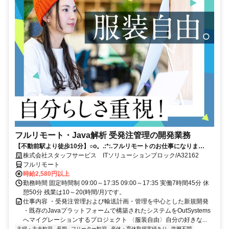
フルリモート・Java解析 受発注管理の開発業務
【不動前駅より徒歩10分】○o。.:*:.フルリモートのお仕事になりま
す.:*:.。o○ご応募お待ちしております！
株式会社スタッフサービス ITソリューションブロック/A32162
フルリモート
時給2,580円以上
勤務時間 固定時間制 09:00～17:35 09:00～17:35 実働7時間45分 休
憩50分 残業は10～20(時間/月)です。
仕事内容 ・受発注管理および輸送計画・管理を中心とした新規開発
・既存のJavaプラットフォームで構築されたシステムをOutSystems
へマイグレーションするプロジェクト 〈服装自由〉自分の好きな...
主婦・主夫歓迎
長期
フリーター歓迎
産休・育休取得実績あり
学歴不問