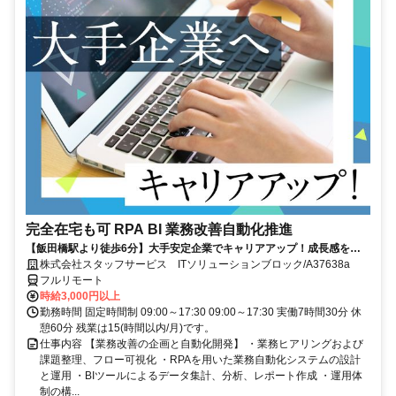
完全在宅も可 RPA BI 業務改善自動化推進
【飯田橋駅より徒歩6分】大手安定企業でキャリアアップ！成長感を感
じられる環境です♪
株式会社スタッフサービス ITソリューションブロック/A37638a
フルリモート
時給3,000円以上
勤務時間 固定時間制 09:00～17:30 09:00～17:30 実働7時間30分 休
憩60分 残業は15(時間以内/月)です。
仕事内容 【業務改善の企画と自動化開発】 ・業務ヒアリングおよび
課題整理、フロー可視化 ・RPAを用いた業務自動化システムの設計
と運用 ・BIツールによるデータ集計、分析、レポート作成 ・運用体
制の構...