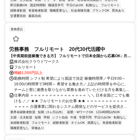
即日勤務OK
固定時間制
職場見学可
平日のみOK
転勤なし
フルリモート
経験者歓迎
有資格者歓迎
職種変更なし
社会保険完備
ブランクOK
育休あり
交通費支給
服装自由
業務委託
労務事務 フルリモート 20代30代活躍中
【中長期前提稼働できる方】 フルリモートで日本全国から応募OK♪ 月稼
働70時間で安定収入！
株式会社クラウドワークス
フルリモート
時給1,500円以上
勤務時間 シフト制 希望により面談で決定 稼働時間帯／平日9:00～
18:00の時間帯で3時間～ 希望する働き方／上記の時間帯を中心に、
チームと密に連携を取りながら業務を進めていただける方を募集し...
仕事内容 ＝＝＝＝＝＝＝＝＝＝＝＝＝＝＝ ＼＼ 日本全国どこでも働
ける ／／ ★★ フルリモートのお仕事 ★★ ＝＝＝＝＝＝＝＝＝＝＝
＝＝＝＝ 介護事業に関わるシステム開発などのサービスを提供さ...
業界未経験者歓迎
短期（3ヵ月以内）
副業・WワークOK
1日4時間以内OK
主婦・主夫歓迎
短期
早朝
シフト自由
午後
学歴不問
平日のみOK
転勤なし
未経験者歓迎
フルリモート
経験者歓迎
ネイルOK
残業なし
有資格者歓迎
職種変更なし
研修あり