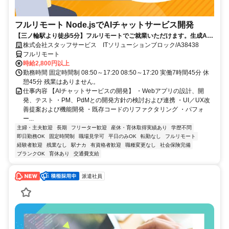
フルリモート Node.jsでAIチャットサービス開発
【三ノ輪駅より徒歩5分】フルリモートでご就業いただけます。生成AI
を活用したサービス開発に携われます。企画提案から改善まで幅広く関
株式会社スタッフサービス ITソリューションブロック/A38438
われる環境です☆
フルリモート
時給2,800円以上
勤務時間 固定時間制 08:50～17:20 08:50～17:20 実働7時間45分 休
憩45分 残業はありません。
仕事内容 【AIチャットサービスの開発】 ・Webアプリの設計、開
発、テスト ・PM、PdMとの開発方針の検討および連携 ・UI／UX改
善提案および機能開発 ・既存コードのリファクタリング ・パフォ
ー...
主婦・主夫歓迎
長期
フリーター歓迎
産休・育休取得実績あり
学歴不問
即日勤務OK
固定時間制
職場見学可
平日のみOK
転勤なし
フルリモート
経験者歓迎
残業なし
駅ナカ
有資格者歓迎
職種変更なし
社会保険完備
ブランクOK
育休あり
交通費支給
派遣社員