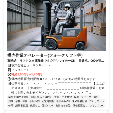
構内作業オペレーター(フォークリフト等)
高時給！リフト入出庫作業です◇(^^♪マイカーOK！日週払いOK☆荒本
駅★【シゴト№0619】
株式会社ヒューマンサポート
フルリモート
時給1,600円～1,700円
勤務時間 固定時間制 8：00～17：00 その他の時間帯あります
仕事内容 ∴‥∵‥∴‥∵‥∴‥∴‥ ￣￣￣￣￣￣￣￣￣￣￣ 【 ここが
オススメ！ 】大募集中！ ＿＿＿＿＿＿＿＿＿＿＿ 経験者優遇！お気
軽にお問い合わせください。 ∴‥∵‥∴‥∵‥∴‥∴‥ ￣...
業界未経験者歓迎
短期（3ヵ月以内）
主婦・主夫歓迎
長期
フリーター歓迎
短期
早朝
午後
学歴不問
固定時間制
平日のみOK
未経験者歓迎
フルリモート
午前
経験者歓迎
残業なし
週払いOK
有資格者歓迎
職種変更なし
ブランクOK