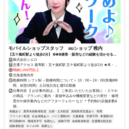
モバイルショップスタッフ auショップ 稚内
【五十嵐町駅より徒歩2分】 ✿❀✿接客・販売などの経験を活かせる
✿❀✿ 【高収入&理想の勤務地】で自分らしく働こう★
株式会社シエロ
交通アクセス 最寄駅：五十嵐町駅 五十嵐町駅より徒歩2分 ★車・バ
イク通勤OK
時給1,400円以上
北海道稚内市
勤務時間 シフト制 ＜勤務時間について＞ 10：00～19：00(実働8時
間、休憩1時間）土日祝日含む週5日勤務
仕事内容 【 お仕事内容は… 】 ご来店いただいたお客様に ・スマホ
の商品・プランのご案内 ・新規申込みや機種変更などの受付 ・修理
受付や操作案内などのアフターフォロー など ＊予約制の店舗多数&
個...
制服あり
業界未経験者歓迎
主婦・主夫歓迎
資格取得支援あり
長期
フリーター歓迎
社会保険あり
バイク通勤OK
大量募集
学歴不問
車通勤OK
即日勤務OK
職場見学可
転勤なし
経験不問
未経験者歓迎
交通費全額支給
経験者歓迎
ネイルOK
残業なし