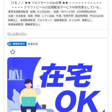
ける ／／ ★★ フルリモートのお仕事 ★★ ＝＝＝＝＝＝＝＝＝＝＝
＝＝＝＝ クラフトビールの定期配送サービスや卸売業をしている...
業界未経験者歓迎
短期（3ヵ月以内）
副業・WワークOK
1日4時間以内OK
主婦・主夫歓迎
短期
早朝
シフト自由
午後
学歴不問
固定時間制
平日のみOK
転勤なし
未経験者歓迎
フルリモート
経験者歓迎
ネイルOK
残業なし
有資格者歓迎
職種変更なし
同じ企業の求人
派遣社員