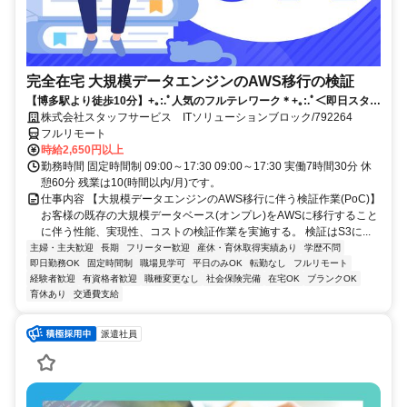
完全在宅 大規模データエンジンのAWS移行の検証
【博多駅より徒歩10分】+｡:.ﾟ人気のフルテレワーク＊+｡:.ﾟ＜即日スター
トのお仕事です！＞ご応募お待ちしております！！
株式会社スタッフサービス ITソリューションブロック/792264
フルリモート
時給2,650円以上
勤務時間 固定時間制 09:00～17:30 09:00～17:30 実働7時間30分 休
憩60分 残業は10(時間以内/月)です。
仕事内容 【大規模データエンジンのAWS移行に伴う検証作業(PoC)】
お客様の既存の大規模データベース(オンプレ)をAWSに移行すること
に伴う性能、実現性、コストの検証作業を実施する。 検証はS3に...
主婦・主夫歓迎
長期
フリーター歓迎
産休・育休取得実績あり
学歴不問
即日勤務OK
固定時間制
職場見学可
平日のみOK
転勤なし
フルリモート
経験者歓迎
有資格者歓迎
職種変更なし
社会保険完備
在宅OK
ブランクOK
育休あり
交通費支給
派遣社員