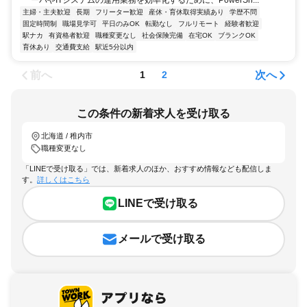
主婦・主夫歓迎
長期
フリーター歓迎
産休・育休取得実績あり
学歴不問
固定時間制
職場見学可
平日のみOK
転勤なし
フルリモート
経験者歓迎
駅ナカ
有資格者歓迎
職種変更なし
社会保険完備
在宅OK
ブランクOK
育休あり
交通費支給
駅近5分以内
前へ
次へ
1
2
この条件の新着求人を受け取る
北海道 / 稚内市
職種変更なし
「LINEで受け取る」では、新着求人のほか、おすすめ情報なども配信しま
す。
詳しくはこちら
LINEで受け取る
メールで受け取る