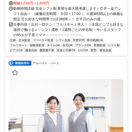
時給1,226円～1,920円
勤務時間詳細 完全シフト制 希望を最大限考慮します♫ ⏰月～金でシ
フト自由！ （稼働目安時間： 9:00～17:00 ） ※週9時間以上の稼働を
想定 ⏰お好きな時間帯で1日3時間～！ ⏰平日のみの週...
仕事内容 ✨出社一切ナシ！フルリモート求人！ ✨全国どこでも好きな
場所で働ける♫ ✨シフト柔軟！1週間ごとの申告制 ✨今いるスタッフ
の95％が子育てママ ༶ ༶ ༶ ༶ ༶ ༶ ༶ ༶ ༶ ༶ ༶ ༶...
主婦・主夫歓迎
フリーター歓迎
シフト自由
学歴不問
即日勤務OK
フルリモート
経験者歓迎
ネイルOK
在宅OK
ブランクOK
長期歓迎
シフト制
ピアスOK
服装自由
履歴書不要
友達と応募OK
ひげOK
髪型・髪色自由
アルバイト・パート