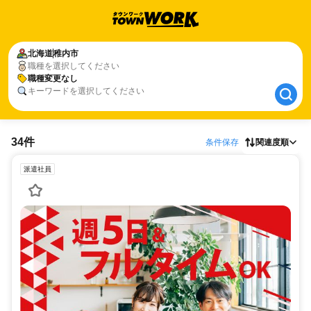
北海道
北海道
稚内市
稚内市
職種を選択してください
職種変更なし
職種変更なし
キーワードを選択してください
34件
条件保存
関連度順
派遣社員