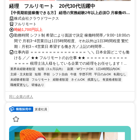
経理 フルリモート 20代30代活躍中
【中長期前提稼働できる方】 経理の実務経験2年以上必須◎ 月稼働45時
間で安定収入！
株式会社クラウドワークス
フルリモート
時給1,700円以上
勤務時間 シフト制 希望により面談で決定 稼働時間帯／9:00~18:00の
間で 月初3~4営業日は1日5時間程度、それ以外は1日3時間程度 繁忙
期：月初3～4営業日 希望する働き方／上記の時間帯...
仕事内容 ＝＝＝＝＝＝＝＝＝＝＝＝＝＝＝ ＼＼ 日本全国どこでも働
ける ／／ ★★ フルリモートのお仕事 ★★ ＝＝＝＝＝＝＝＝＝＝＝
＝＝＝＝ 税理士法人様をしている企業での経理をお任せします！...
業界未経験者歓迎
短期（3ヵ月以内）
副業・WワークOK
1日4時間以内OK
主婦・主夫歓迎
短期
早朝
シフト自由
午後
学歴不問
平日のみOK
転勤なし
未経験者歓迎
フルリモート
経験者歓迎
ネイルOK
残業なし
有資格者歓迎
職種変更なし
研修あり
同じ企業の求人
派遣社員