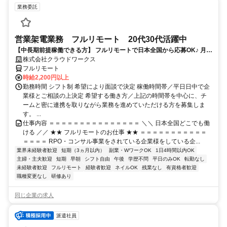
業務委託
営業架電業務 フルリモート 20代30代活躍中
【中長期前提稼働できる方】 フルリモートで日本全国から応募OK♪ 月稼
働40時間で安定収入！
株式会社クラウドワークス
フルリモート
時給2,200円以上
勤務時間 シフト制 希望により面談で決定 稼働時間帯／平日日中で企
業様とご相談の上決定 希望する働き方／上記の時間帯を中心に、チ
ームと密に連携を取りながら業務を進めていただける方を募集しま
す。 ...
仕事内容 ＝＝＝＝＝＝＝＝＝＝＝＝＝＝＝ ＼＼ 日本全国どこでも働
ける ／／ ★★ フルリモートのお仕事 ★★ ＝＝＝＝＝＝＝＝＝＝＝
＝＝＝＝ RPO・コンサル事業をされている企業様をしている企...
業界未経験者歓迎
短期（3ヵ月以内）
副業・WワークOK
1日4時間以内OK
主婦・主夫歓迎
短期
早朝
シフト自由
午後
学歴不問
平日のみOK
転勤なし
未経験者歓迎
フルリモート
経験者歓迎
ネイルOK
残業なし
有資格者歓迎
職種変更なし
研修あり
同じ企業の求人
派遣社員