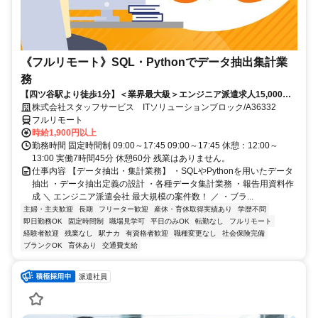
《フルリモート》SQL・Pythonでデータ抽出集計業
務
【四ツ谷駅より徒歩1分】＜業界最大級＞エンジニア派遣求人15,000件
以上◎ 来社不要のカンタン登録→最短2日で就業可能！！
株式会社スタッフサービス ITソリューションブロック/A36332
フルリモート
時給1,900円以上
勤務時間 固定時間制 09:00～17:45 09:00～17:45 休憩：12:00～
13:00 実働7時間45分 休憩60分 残業はありません。
仕事内容 【データ抽出・集計業務】 ・SQLやPythonを用いたデータ
抽出 ・データ抽出定義の設計 ・各種データ集計業務 ・報告用資料作
成 ＼ エンジニア派遣会社 最大規模の案件数！ ／ ・ブラ...
主婦・主夫歓迎
長期
フリーター歓迎
産休・育休取得実績あり
学歴不問
即日勤務OK
固定時間制
職場見学可
平日のみOK
転勤なし
フルリモート
経験者歓迎
残業なし
駅ナカ
有資格者歓迎
職種変更なし
社会保険完備
ブランクOK
育休あり
交通費支給
派遣社員