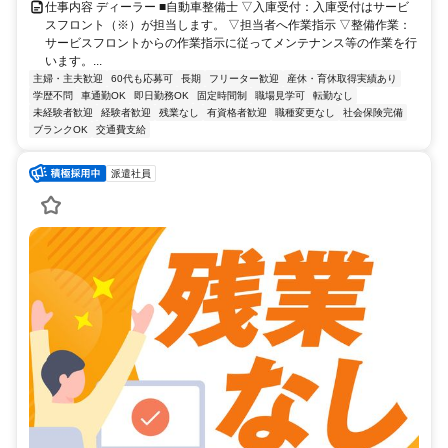
仕事内容 ディーラー ■自動車整備士 ▽入庫受付：入庫受付はサービ
スフロント（※）が担当します。 ▽担当者へ作業指示 ▽整備作業：
サービスフロントからの作業指示に従ってメンテナンス等の作業を行
います。...
主婦・主夫歓迎
60代も応募可
長期
フリーター歓迎
産休・育休取得実績あり
学歴不問
車通勤OK
即日勤務OK
固定時間制
職場見学可
転勤なし
未経験者歓迎
経験者歓迎
残業なし
有資格者歓迎
職種変更なし
社会保険完備
ブランクOK
交通費支給
派遣社員