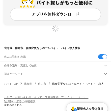
アプリを無料ダウンロード
北海道、稚内市、職種変更なしのアルバイト・バイト求人情報
求人の詳細を表示
条件を追加・変更して検索
市区町村を追加・変更
関連キーワード
北海道 札幌市 職歴不問
東京都 職種変更なし 派遣
北海道 札幌市 正社員 職歴不問
北海道
駅を追加・変更
バイトTOP
北海道
稚内市
職種変更なしのアルバイト・バイト・求人
北海道 札幌市 学歴不問 履歴書なし
北海道 札幌市 正社員 身体介助なし
北海道
すべて
札幌市
すべて
職種を追加・変更
JR函館本線(函館～長万部)
中央区
北区
東区
白石区
豊平区
南区
西区
厚別区
手稲区
清田区
函館駅
五稜郭駅
桔梗駅
大中山駅
七飯駅
新函館北斗駅
仁山駅
大沼駅
大沼公園駅
飲食・フードサービス
ヘルプ・お問い合わせ
サイトマップ
利用規約・プライバシーポリシー
函館市
小樽市
旭川市
室蘭市
釧路市
帯広市
北見市
夕張市
岩見沢市
網走市
留萌市
特徴を追加・変更
赤井川駅
駒ケ岳駅
鹿部駅
渡島沼尻駅
渡島砂原駅
掛澗駅
尾白内駅
東森駅
森駅
石倉駅
飲食・フードサービス
すべて
[企業]求人広告の掲載相談
苫小牧市
稚内市
美唄市
芦別市
江別市
赤平市
紋別市
士別市
名寄市
三笠市
根室市
落部駅
野田生駅
山越駅
八雲駅
山崎駅
黒岩駅
国縫駅
中ノ沢駅
長万部駅
ホールスタッフ
キッチンスタッフ
皿洗い・洗い場
精肉・鮮魚加工
給食調理
人気
千歳市
滝川市
砂川市
歌志内市
深川市
富良野市
登別市
恵庭市
伊達市
北広島市
雇用形態を追加・変更
新着求人を受け取る
パン屋（ベーカリー）
フードカウンター販売員
バー（BAR）・バーテンダー
日払いOK
高校生歓迎
学生歓迎
深夜の仕事
髪型・髪色自由
ひげOK
ネイルOK
JR函館本線(長万部～小樽)