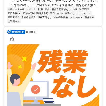
レイス AIXサーバの老朽化に伴い、新サーバへのリプレイス案件 バッ
チ処理の解析、データ調査からリプレイス計画の立案などの支援 ＼...
主婦・主夫歓迎
フリーター歓迎
産休・育休取得実績あり
短期
学歴不問
即日勤務OK
固定時間制
職場見学可
平日のみOK
転勤なし
フルリモート
経験者歓迎
有資格者歓迎
職種変更なし
社会保険完備
ブランクOK
育休あり
交通費支給
派遣社員