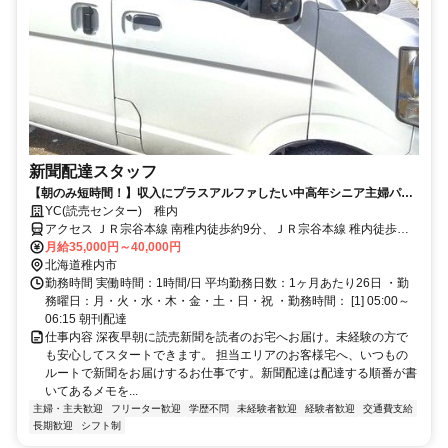
新聞配達スタッフ
【朝のみ短時間！】収入にプラスアルファしたい中高年シニア主婦パー
トも活躍中！配達未経験でも大歓迎♪
YC(読売センター) 稚内
アクセス ＪＲ宗谷本線 南稚内徒歩約9分、ＪＲ宗谷本線 稚内徒歩約
26分、連絡バス 稚内徒歩約26分
月給35,000円～40,000円
北海道稚内市
勤務時間 実働時間：1時間/日 平均勤務日数：1ヶ月あたり26日 ・勤
務曜日：月・火・水・木・金・土・日・祝 ・勤務時間： [1] 05:00～
06:15 朝刊配達
仕事内容 深夜早朝に読売新聞を読者のお宅へお届け。未経験の方で
も安心してスタートできます。 担当エリアのお客様宅へ、いつもの
ルートで新聞をお届けするお仕事です。新聞配達は配達する順番が書
いてあるメモを...
主婦・主夫歓迎
フリーター歓迎
学歴不問
未経験者歓迎
経験者歓迎
交通費支給
長期歓迎
シフト制