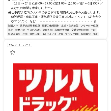
り12日 〜 24日 (1)8:00～17:00 (2)21:00～翌6:00 ✅週4～6日でOK ✅
あなたの希望を考慮した上でシ...
仕事内容 道内の人や車の安全を守る 警備のお仕事をお任せします。
建設現場・道路工事・電気通信設備工事 地域のイベント（花火大会
やマラソン） など… ＝＝＝＝＝＝＝＝＝＝＝＝＝＝＝＝＝＝ あ...
制服あり
業界未経験者歓迎
変形労働時間制
主婦・主夫歓迎
フリーター歓迎
早朝
学歴不問
平日のみOK
経験不問
未経験者歓迎
交通費全額支給
午前
経験者歓迎
夜間
週払いOK
即日払いOK
夕方
ブランクOK
長期歓迎
深夜
アルバイト・パート