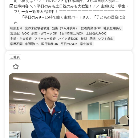
前 《例えば･･･》 4月のシフトを作る場合、 3月15日頃の提出...
仕事内容 ＼＼平日のみも土日祝のみも大歓迎！／／ 主婦(夫)・学生・
フリーター歓迎＆活躍中！ ￣￣￣￣￣￣￣￣￣￣￣￣￣￣￣￣￣￣
￣￣ ｢平日のみ9～15時で働く主婦パートさん」 ｢子どもの送迎に合
わ...
制服あり
業界未経験者歓迎
短期（3ヵ月以内）
扶養内勤務OK
社員登用あり
週1日からOK
副業・WワークOK
1日4時間以内OK
土日祝のみOK
主婦・主夫歓迎
フリーター歓迎
バイク通勤OK
短期
早朝
シフト自由
学歴不問
車通勤OK
即日勤務OK
平日のみOK
学生歓迎
正社員