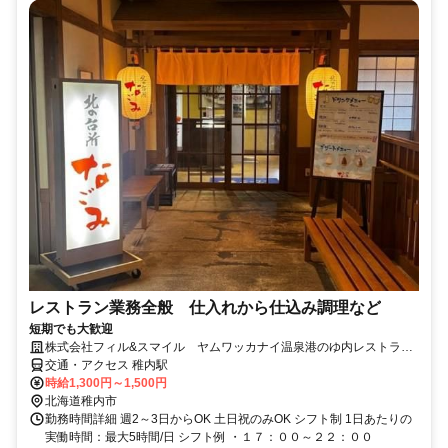
レストラン業務全般 仕入れから仕込み調理など
短期でも大歓迎
株式会社フィル&スマイル ヤムワッカナイ温泉港のゆ内レストラン
なごみ
交通・アクセス 稚内駅
時給1,300円～1,500円
北海道稚内市
勤務時間詳細 週2～3日からOK 土日祝のみOK シフト制 1日あたりの
実働時間：最大5時間/日 シフト例 ・１７：００～２２：００