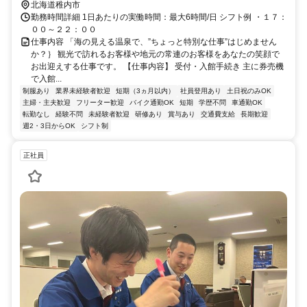
北海道稚内市
勤務時間詳細 1日あたりの実働時間：最大6時間/日 シフト例 ・１７：
００～２２：００
仕事内容 「海の見える温泉で、”ちょっと特別な仕事”はじめません
か？｝ 観光で訪れるお客様や地元の常連のお客様をあなたの笑顔で
お出迎えする仕事です。 【仕事内容】 受付・入館手続き 主に券売機
で入館...
制服あり
業界未経験者歓迎
短期（3ヵ月以内）
社員登用あり
土日祝のみOK
主婦・主夫歓迎
フリーター歓迎
バイク通勤OK
短期
学歴不問
車通勤OK
転勤なし
経験不問
未経験者歓迎
研修あり
賞与あり
交通費支給
長期歓迎
週2・3日からOK
シフト制
正社員