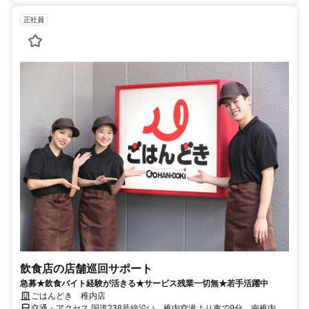
正社員
飲食店の店舗巡回サポート
急募★飲食バイト経験が活きる★サービス残業一切無★若手活躍中
ごはんどき 稚内店
交通・アクセス 国道238号線沿い、稚内空港より車で9分、南稚内駅