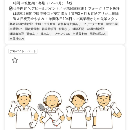
時間 ※繁忙期：冬期（12～2月） └残...
仕事内容 ＼アピールポイント／ ✅未経験歓迎！ フォークリフト免許
は講習2日間で取得可◎ ✅安定収入！賞与3ヶ月＆昇給アリ ✅土曜隔
週＆日祝完全やすみ！ 年間休日104日～ ✅異業種からの先輩スタッ...
業界未経験者歓迎
主婦・主夫歓迎
資格取得支援あり
フリーター歓迎
学歴不問
車通勤OK
固定時間制
職場見学可
転勤なし
経験不問
未経験者歓迎
経験者歓迎
研修あり
賞与あり
ブランクOK
交通費支給
長期休暇あり
土日祝休み
アルバイト・パート