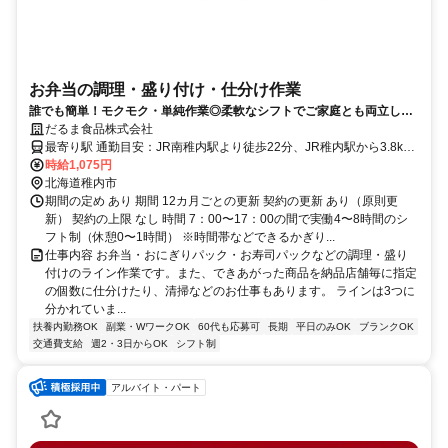
お弁当の調理・盛り付け・仕分け作業
誰でも簡単！モクモク・単純作業◎柔軟なシフトでご家庭とも両立しや
すい！
だるま食品株式会社
最寄り駅 通勤目安：JR南稚内駅より徒歩22分、JR稚内駅から3.8km
宗谷バス「潮見1丁目」バス停から徒歩10分
時給1,075円
北海道稚内市
期間の定め あり 期間 12カ月ごとの更新 契約の更新 あり（原則更
新） 契約の上限 なし 時間 7：00〜17：00の間で実働4〜8時間のシ
フト制（休憩0〜1時間） ※時間帯などできるかぎり...
仕事内容 お弁当・おにぎりパック・お寿司パックなどの調理・盛り
付けのライン作業です。また、できあがった商品を納品店舗毎に指定
の個数に仕分けたり、清掃などのお仕事もあります。 ラインは3つに
分かれていま...
扶養内勤務OK
副業・WワークOK
60代も応募可
長期
平日のみOK
ブランクOK
交通費支給
週2・3日からOK
シフト制
アルバイト・パート