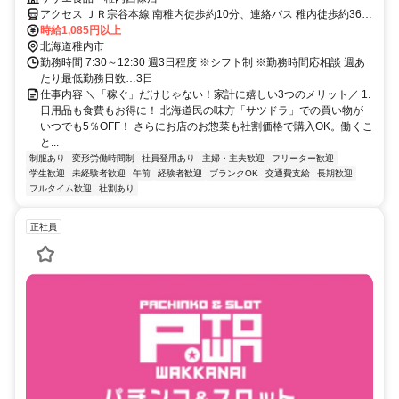
アクセス ＪＲ宗谷本線 南稚内徒歩約10分、連絡バス 稚内徒歩約36
分、ＪＲ宗谷本線 稚内徒歩約36分
時給1,085円以上
北海道稚内市
勤務時間 7:30～12:30 週3日程度 ※シフト制 ※勤務時間応相談 週あ
たり最低勤務日数…3日
仕事内容 ＼「稼ぐ」だけじゃない！家計に嬉しい3つのメリット／ 1.
日用品も食費もお得に！ 北海道民の味方「サツドラ」での買い物が
いつでも5％OFF！ さらにお店のお惣菜も社割価格で購入OK。働くこ
と...
制服あり
変形労働時間制
社員登用あり
主婦・主夫歓迎
フリーター歓迎
学生歓迎
未経験者歓迎
午前
経験者歓迎
ブランクOK
交通費支給
長期歓迎
フルタイム歓迎
社割あり
正社員