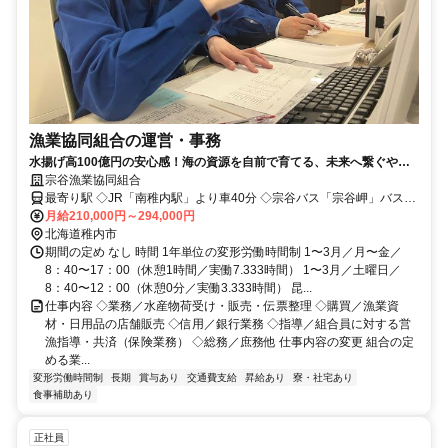
漁業協同組合の運営・事務
水揚げ高100億円の安心感！海の資源を自前で育てる、未来へ繋ぐやり
がいを
宗谷漁業協同組合
最寄り駅 ◇JR「南稚内駅」より車40分 ◇宗谷バス「宗谷岬」バス停
より徒歩5分
月給210,000円～294,000円
北海道稚内市
期間の定め なし 時間 1年単位の変形労働時間制 1〜3月／月〜金／
8：40〜17：00（休憩1時間／実働7.333時間） 1〜3月／土曜日／
8：40〜12：00（休憩0分／実働3.333時間） 昆...
仕事内容 ◇業務／水産物荷受け・販売・伝票整理 ◇購買／漁業資
材・日用品の店舗販売 ◇信用／銀行業務 ◇指導／組合員に対する営
漁指導・共済（保険業務） ◇総務／庶務他 仕事内容の変更 組合の定
める業...
変形労働時間制
長期
賞与あり
交通費支給
昇給あり
寮・社宅あり
食事補助あり
正社員