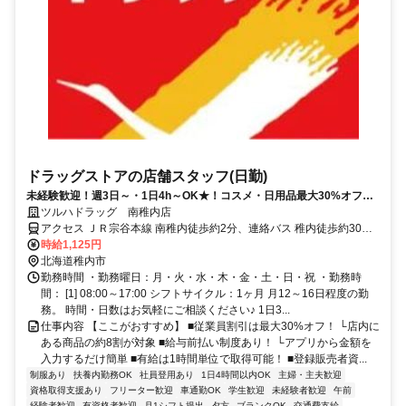
ドラッグストアの店舗スタッフ(日勤)
未経験歓迎！週3日～・1日4h～OK★！コスメ・日用品最大30%オフな
ど待遇充実♪
ツルハドラッグ 南稚内店
アクセス ＪＲ宗谷本線 南稚内徒歩約2分、連絡バス 稚内徒歩約30
分、ＪＲ宗谷本線 稚内徒歩約30分 「南駅前」バス停目の前
時給1,125円
北海道稚内市
勤務時間 ・勤務曜日：月・火・水・木・金・土・日・祝 ・勤務時
間： [1] 08:00～17:00 シフトサイクル：1ヶ月 月12～16日程度の勤
務。 時間・日数はお気軽にご相談ください♪ 1日3...
仕事内容 【ここがおすすめ】 ■従業員割引は最大30%オフ！ └店内に
ある商品の約8割が対象 ■給与前払い制度あり！ └アプリから金額を
入力するだけ簡単 ■有給は1時間単位で取得可能！ ■登録販売者資...
制服あり
扶養内勤務OK
社員登用あり
1日4時間以内OK
主婦・主夫歓迎
資格取得支援あり
フリーター歓迎
車通勤OK
学生歓迎
未経験者歓迎
午前
経験者歓迎
有資格者歓迎
月1シフト提出
夕方
ブランクOK
交通費支給