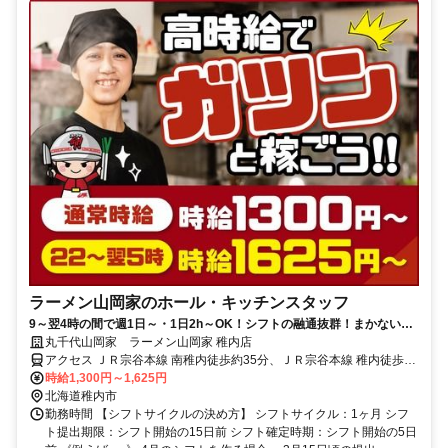
ラーメン山岡家のホール・キッチンスタッフ
9～翌4時の間で週1日～・1日2h～OK！シフトの融通抜群！まかないあ
り！土日祝は1hあたり1450円～
丸千代山岡家 ラーメン山岡家 稚内店
アクセス ＪＲ宗谷本線 南稚内徒歩約35分、ＪＲ宗谷本線 稚内徒歩約
64分、連絡バス 稚内徒歩約64分 南稚内駅より車で約6分
時給1,300円～1,625円
北海道稚内市
勤務時間 【シフトサイクルの決め方】 シフトサイクル：1ヶ月 シフ
ト提出期限：シフト開始の15日前 シフト確定時期：シフト開始の5日