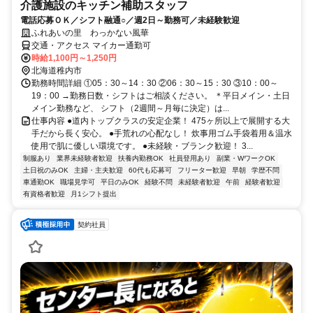
介護施設のキッチン補助スタッフ
電話応募ＯＫ／シフト融通○／週2日～勤務可／未経験歓迎
ふれあいの里 わっかない風華
交通・アクセス マイカー通勤可
時給1,100円～1,250円
北海道稚内市
勤務時間詳細 ①05：30～14：30 ②06：30～15：30 ③10：00～
19：00 →勤務日数・シフトはご相談ください。 ＊平日メイン・土日
メイン勤務など、 シフト（2週間～月毎に決定）は...
仕事内容 ●道内トップクラスの安定企業！ 475ヶ所以上で展開する大
手だから長く安心。 ●手荒れの心配なし！ 炊事用ゴム手袋着用＆温水
使用で肌に優しい環境です。 ●未経験・ブランク歓迎！ 3...
制服あり
業界未経験者歓迎
扶養内勤務OK
社員登用あり
副業・WワークOK
土日祝のみOK
主婦・主夫歓迎
60代も応募可
フリーター歓迎
早朝
学歴不問
車通勤OK
職場見学可
平日のみOK
経験不問
未経験者歓迎
午前
経験者歓迎
有資格者歓迎
月1シフト提出
契約社員