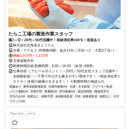
たらこ工場の製造作業スタッフ
週2～◎！20代～50代活躍中！有給消化率100％！送迎あり
株式会社北海道きょうりん
交通・アクセス JR南稚内駅：徒歩10分／宗谷バス・大黒3丁目バス
停より徒歩5分
時給1,075円～1,115円
北海道稚内市
勤務時間詳細 勤務時間：9:00～16:00 （休憩 1時間）
仕事内容 ＼アピールポイント／ ✅20代～50代女性スタッフ活躍中！
未経験歓迎！ ✅子育て中の方も働きやすい環境です！ ✅有給消化率１
００％！ 休暇の融通がききます！！ ※勤務時間の相談もO...
制服あり
業界未経験者歓迎
扶養内勤務OK
主婦・主夫歓迎
フリーター歓迎
バイク通勤OK
学歴不問
車通勤OK
即日勤務OK
固定時間制
職場見学可
平日のみOK
転勤なし
経験不問
未経験者歓迎
午前
経験者歓迎
残業なし
夕方
ブランクOK
アルバイト・パート