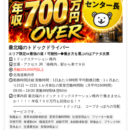
最北端のトドックドライバー
エリア限定or最強の道！可能性∞◆働き方を選ぶのはアナタ次第
トドックステーション 稚内
交通・アクセス JR「南稚内」駅から車で９分
月給220,000円以上
北海道稚内市
勤務時間詳細 実働時間：1日あたり8時間 平均勤務日数：1ヶ月あた
り21日 〜 22日 １か月単位の変形労働時間制（月平均160時間）
09:00～18:00 実働8時間/休憩60分
仕事内容 最北端のトドック トドックステーション稚内で 働きません
か！！！！ 年収７００万円も目指せる！？
━━━━━━━━━━━━━━ トドックは、 コープさっぽろの宅配
サービスです。 ...
制服あり
業界未経験者歓迎
変形労働時間制
社員登用あり
フリーター歓迎
学歴不問
車通勤OK
職場見学可
経験不問
未経験者歓迎
研修あり
ブランクOK
育休あり
交通費支給
長期休暇あり