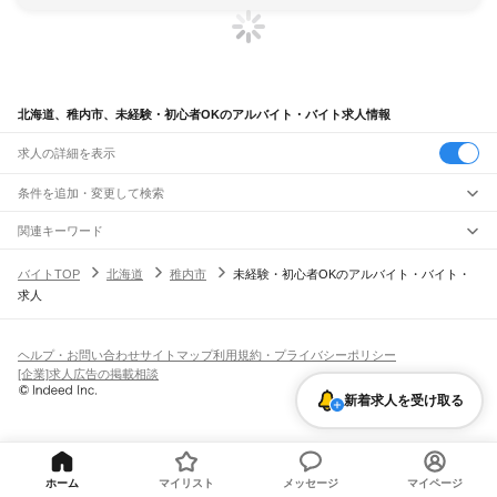
北海道、稚内市、未経験・初心者OKのアルバイト・バイト求人情報
求人の詳細を表示
条件を追加・変更して検索
市区町村を追加・変更
関連キーワード
北海道 未経験・初心者OK it
北海道 未経験・初心者OK 行
北海道
駅を追加・変更
バイトTOP
北海道
稚内市
未経験・初心者OKのアルバイト・バイト・
北海道 未経験・初心者OK 板前
北海道 未経験・初心者OK 未経験歓迎
北海道
すべて
求人
北海道 札幌市 未経験・初心者OK 電話なし
札幌市
すべて
職種を追加・変更
JR函館本線(函館～長万部)
中央区
北区
東区
白石区
豊平区
南区
西区
厚別区
手稲区
清田区
函館駅
五稜郭駅
桔梗駅
大中山駅
七飯駅
新函館北斗駅
仁山駅
大沼駅
大沼公園駅
飲食・フードサービス
函館市
小樽市
旭川市
室蘭市
釧路市
帯広市
北見市
夕張市
岩見沢市
網走市
留萌市
特徴を追加・変更
赤井川駅
駒ケ岳駅
鹿部駅
渡島沼尻駅
渡島砂原駅
掛澗駅
尾白内駅
東森駅
森駅
石倉駅
飲食・フードサービス
すべて
ヘルプ・お問い合わせ
サイトマップ
利用規約・プライバシーポリシー
苫小牧市
稚内市
美唄市
芦別市
江別市
赤平市
紋別市
士別市
名寄市
三笠市
根室市
落部駅
野田生駅
山越駅
八雲駅
山崎駅
黒岩駅
国縫駅
中ノ沢駅
長万部駅
ホールスタッフ
キッチンスタッフ
皿洗い・洗い場
精肉・鮮魚加工
給食調理
人気
[企業]求人広告の掲載相談
千歳市
滝川市
砂川市
歌志内市
深川市
富良野市
登別市
恵庭市
伊達市
北広島市
雇用形態を追加・変更
パン屋（ベーカリー）
フードカウンター販売員
バー（BAR）・バーテンダー
日払いOK
高校生歓迎
学生歓迎
深夜の仕事
髪型・髪色自由
ひげOK
ネイルOK
JR函館本線(長万部～小樽)
石狩市
北斗市
石狩郡
松前郡
上磯郡
亀田郡
茅部郡
二海郡
山越郡
檜山郡
爾志郡
新着求人を受け取る
飲食店補助（開店・閉店準備）
飲食店（店長・マネージャー）
ピアスOK
アルバイト・パート
履歴書不要
オープニングスタッフ
留学生・外国人活躍中
長万部駅
二股駅
黒松内駅
熱郛駅
目名駅
蘭越駅
昆布駅
ニセコ駅
比羅夫駅
倶知安駅
奥尻郡
瀬棚郡
久遠郡
島牧郡
寿都郡
磯谷郡
岩内郡
古宇郡
積丹郡
古平郡
余市郡
都道府県を変更
営業・販売
勤務期間
正社員
小沢駅
銀山駅
然別駅
仁木駅
余市駅
蘭島駅
塩谷駅
小樽駅
夕張郡
樺戸郡
雨竜郡
上川郡
空知郡
中川郡(天塩)
増毛郡
留萌郡
苫前郡
宗谷郡
営業・販売
すべて
短期
契約社員
単発・1日OK
長期
期間限定（春夏冬休み等）
枝幸郡
天塩郡
礼文郡
利尻郡
網走郡
斜里郡
常呂郡
紋別郡
虻田郡
有珠郡
白老郡
JR函館本線(小樽～旭川)
営業
テレフォンアポインター（テレアポ）
ルートセールス
コンビニ
シフト
派遣社員
勇払郡
沙流郡
新冠郡
浦河郡
様似郡
幌泉郡
日高郡
河東郡
河西郡
広尾郡
小樽駅
南小樽駅
小樽築港駅
朝里駅
銭函駅
ほしみ駅
星置駅
稲穂駅
手稲駅
稲積公園駅
フードカウンター販売員
アパレル
家電量販店・携帯販売（携帯ショップ）
ホーム
マイリスト
メッセージ
マイページ
土日祝のみOK
業務委託
平日のみOK
週1日からOK
週2・3日からOK
週4日以上OK
中川郡(十勝)
足寄郡
十勝郡
釧路郡
厚岸郡
川上郡
阿寒郡
白糠郡
野付郡
標津郡
発寒駅
発寒中央駅
琴似駅
桑園駅
札幌駅
苗穂駅
白石駅
厚別駅
森林公園駅
大麻駅