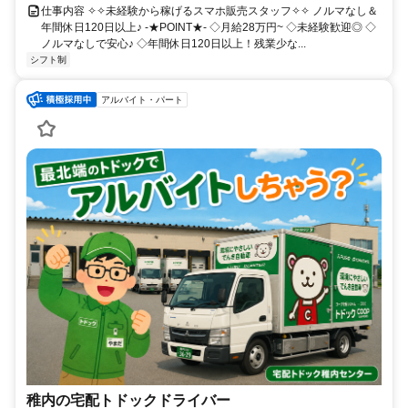
仕事内容 ✧✧未経験から稼げるスマホ販売スタッフ✧✧ ノルマなし＆
年間休日120日以上♪ -★POINT★- ◇月給28万円~ ◇未経験歓迎◎ ◇
ノルマなしで安心♪ ◇年間休日120日以上！残業少な...
シフト制
アルバイト・パート
稚内の宅配トドックドライバー