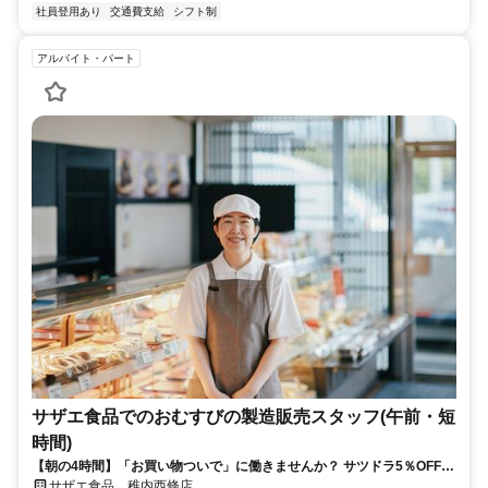
社員登用あり
交通費支給
シフト制
アルバイト・パート
サザエ食品でのおむすびの製造販売スタッフ(午前・短
時間)
【朝の4時間】「お買い物ついで」に働きませんか？ サツドラ5％OFF・
お惣菜の社割あり。パート収入＋節約で家計が大助かり！
サザエ食品 稚内西條店