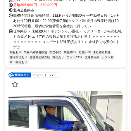
より車で16分
月給205,000円～339,000円
北海道稚内市
勤務時間詳細 実働時間：1日あたり7時間30分 平均勤務日数：1ヶ月
あたり20日 9:00～21:00(実働7.5h)※シフト制 ※月の残業時間は10～
30時間程度。適切な労務管理を全社的に行ってい...
仕事内容 ＜未経験OK！ポテンシャル重視＞ ＼フリーターからの転職
も応援／ 同エリア内の複数店舗を見守るお仕事！ ＝＝＝＝＝＝＝＝
＝＝＝＝＝＝＝＝ ＜スピード昇進実績あり！＞ 未経験でも安心♪ ま
ずは...
制服あり
業界未経験者歓迎
学歴不問
車通勤OK
経験不問
未経験者歓迎
住宅手当あり
交通費全額支給
賞与あり
ブランクOK
交通費支給
シフト制
寮・社宅あり
アルバイト・パート