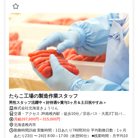
たらこ工場の製造作業スタッフ
男性スタッフ活躍中＜好待遇✨賞与3ヶ月＆土日祝やすみ＞
株式会社北海道きょうりん
交通・アクセス JR南稚内駅：徒歩10分／宗谷バス・大黒3丁目バス
停より徒歩5分
月給207,000円～315,000円
北海道稚内市
勤務時間詳細 実働時間：1日あたり7時間30分 平均勤務日数：1ヶ月
あたり23日 〜 24日 8:00～17:00（休憩90分） ■残業時間：月平均10