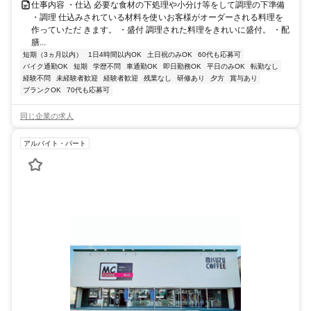
仕事内容 ・仕込 必要な食材の下処理や小分け等をして調理の下準備
・調理 仕込みされている材料を使いお客様がオーダーされる料理を
作っていただ きます。 ・盛付 調理された料理をきれいに盛付。 ・配
膳...
短期（3ヵ月以内）
1日4時間以内OK
土日祝のみOK
60代も応募可
バイク通勤OK
短期
学歴不問
車通勤OK
即日勤務OK
平日のみOK
転勤なし
経験不問
未経験者歓迎
経験者歓迎
残業なし
研修あり
夕方
賞与あり
ブランクOK
70代も応募可
同じ企業の求人
アルバイト・パート