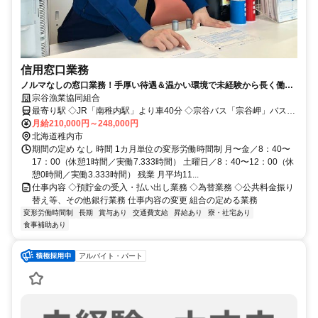
信用窓口業務
ノルマなしの窓口業務！手厚い待遇＆温かい環境で未経験から長く働け
る
宗谷漁業協同組合
最寄り駅 ◇JR「南稚内駅」より車40分 ◇宗谷バス「宗谷岬」バス停
より徒歩5分
月給210,000円～248,000円
北海道稚内市
期間の定め なし 時間 1カ月単位の変形労働時間制 月〜金／8：40〜
17：00（休憩1時間／実働7.333時間） 土曜日／8：40〜12：00（休
憩0時間／実働3.333時間） 残業 月平均11...
仕事内容 ◇預貯金の受入・払い出し業務 ◇為替業務 ◇公共料金振り
替え等、その他銀行業務 仕事内容の変更 組合の定める業務
変形労働時間制
長期
賞与あり
交通費支給
昇給あり
寮・社宅あり
食事補助あり
アルバイト・パート