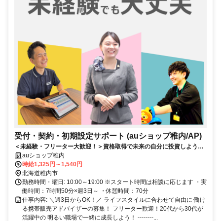
受付・契約・初期設定サポート (auショップ稚内/AP)
＜未経験・フリーター大歓迎！＞資格取得で未来の自分に投資しよう！
資格最大8万円/月！社割あり！昇給あり！
auショップ稚内
時給1,325円～1,540円
北海道稚内市
勤務時間・曜日: 10:00～19:00 ※スタート時間は相談に応じます ・実
働時間：7時間50分×週3日～ ・休憩時間：70分
仕事内容: ＼週3日からOK！／ ライフスタイルに合わせて自由に 働け
る携帯販売アドバイザーの募集！ フリーター歓迎！20代から30代が
活躍中の 明るい職場で一緒に成長しよう！ --------...