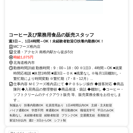
コーヒー及び業務用食品の販売スタッフ
週3日～、1日4時間～OK！未経験者歓迎◎扶養内勤務OK！
MCフーズ稚内店
交通・アクセス 南稚内駅から徒歩5分
時給1,075円
北海道稚内市
勤務時間詳細 勤務時間：9：00～18：00 ※1日3．4時間～OK ■就業
時間応相談 ■休憩1時間 ■週3日～ＯＫ ■残業なし ※毎月1回棚卸し・
繁忙期により時間変動 ※繁忙期（7・8・12月）...
仕事内容 ＭＣフーズ稚内店にて ◆ＰＯＳレジ操作 ◆接客対応 ◆商品
陳列 ◆入荷商品の整理整頓 ◆商品発送・袋詰 ◆棚卸し ◆コーヒー・
ソフトクリームのテイクアウト販売 等、販売業務全般をお任せしま
す...
制服あり
扶養内勤務OK
社員登用あり
1日4時間以内OK
主婦・主夫歓迎
バイク通勤OK
学歴不問
車通勤OK
即日勤務OK
職場見学可
平日のみOK
転勤なし
未経験者歓迎
経験者歓迎
ブランクOK
交通費支給
長期歓迎
駅近5分以内
週2・3日からOK
シフト制