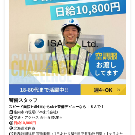
警備スタッフ
スピード面接✨週4日からok✨警備デビューならＩＳＡで！
稚内市内現場(ISA株式会社)
交通・アクセス 直行直帰OK⭐
日給10,800円
北海道稚内市
勤務時間詳細 実働時間：1日あたり8時間 平均勤務日数：1ヶ月あた