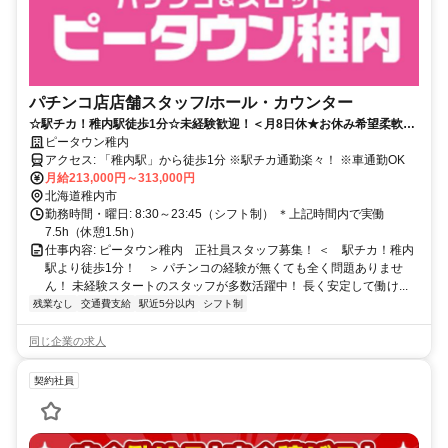
パチンコ店店舗スタッフ/ホール・カウンター
☆駅チカ！稚内駅徒歩1分☆未経験歓迎！＜月8日休★お休み希望柔軟対
応＞残業ほぼ無し！私生活との両立◎
ピータウン稚内
アクセス: 「稚内駅」から徒歩1分 ※駅チカ通勤楽々！ ※車通勤OK
月給213,000円～313,000円
北海道稚内市
勤務時間・曜日: 8:30～23:45（シフト制） ＊上記時間内で実働
7.5h（休憩1.5h）
仕事内容: ピータウン稚内 正社員スタッフ募集！ ＜ 駅チカ！稚内
駅より徒歩1分！ ＞ パチンコの経験が無くても全く問題ありませ
ん！ 未経験スタートのスタッフが多数活躍中！ 長く安定して働け...
残業なし
交通費支給
駅近5分以内
シフト制
同じ企業の求人
契約社員