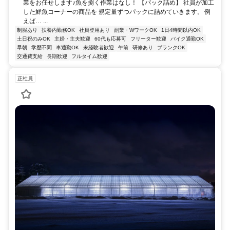
業をお任せします♪魚を捌く作業はなし！ 【パック詰め】 社員が加工
した鮮魚コーナーの商品を 規定量ずつパックに詰めていきます。 例
えば… ...
制服あり
扶養内勤務OK
社員登用あり
副業・WワークOK
1日4時間以内OK
土日祝のみOK
主婦・主夫歓迎
60代も応募可
フリーター歓迎
バイク通勤OK
早朝
学歴不問
車通勤OK
未経験者歓迎
午前
研修あり
ブランクOK
交通費支給
長期歓迎
フルタイム歓迎
正社員