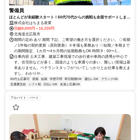
警備員
ほとんどが未経験スタート！60代70代からの挑戦も全面サポートします
◎
株式会社はちまる産業
日給9,000円～16,250円
北海道北広島市
期間の定め あり 期間 下記、ご希望の働き方を選択ください。 ◇長期
／1年毎の契約更新（原則更新）※冬場も業務あり ◇短期／冬期まで
の期間限定、1カ月〜4カ月間の短期勤務もOK 時間 8：00〜1...
仕事内容 土木工事、建築工事現場での歩行者や車両の誘導が中心で
す。住宅街などが多く、国道のような車通りの多い、難しい現場は基
本ありません。ベテランスタッフがついてしっかりとお仕事を教えま
すし、わかりや...
60代も応募可
長期
短期
学歴不問
即日勤務OK
週払いOK
ブランクOK
交通費支給
シフト制
日払いOK
友達と応募OK
アルバイト・パート