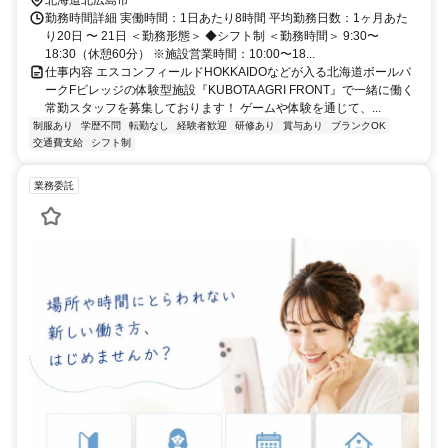
北海道北広島市
勤務時間詳細 実働時間：1日あたり8時間 平均勤務日数：1ヶ月あた
り20日 〜 21日 ＜勤務形態＞ ◆シフト制 ＜勤務時間＞ 9:30〜
18:30（休憩60分） ※施設営業時間：10:00〜18...
仕事内容 エスコンフィールドHOKKAIDOなどが入る北海道ボールパ
ークFビレッジの体験型施設『KUBOTA AGRI FRONT』で一緒に働く
常勤スタッフを募集しております！ ゲームや体験を通じて、...
制服あり
学歴不問
転勤なし
経験者歓迎
研修あり
賞与あり
ブランクOK
交通費支給
シフト制
業務委託