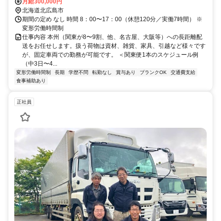
5分
月給300,000円
北海道北広島市
期間の定め なし 時間 8：00〜17：00（休憩120分／実働7時間） ※
変形労働時間制
仕事内容 本州（関東が8〜9割、他、名古屋、大阪等）への長距離配
送をお任せします。扱う荷物は資材、雑貨、家具、引越など様々です
が、固定車両での勤務が可能です。 ＜関東便1本のスケジュール例
（中3日〜4...
変形労働時間制
長期
学歴不問
転勤なし
賞与あり
ブランクOK
交通費支給
食事補助あり
正社員