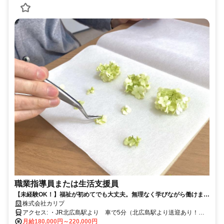
職業指導員または生活支援員
【未経験OK！】福祉が初めてでも大丈夫。無理なく学びながら働けます
♪
株式会社カリプ
アクセス: ・JR北広島駅より 車で5分（北広島駅より送迎あり！）
・マイカー通勤可（応相談）
月給180,000円～220,000円