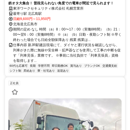
鉄オタ大集合！ 普段見られない角度での電車が間近で見られます！
東洋ワークセキュリティ株式会社 札幌営業所
最寄り駅 北広島駅
日給9,600円～11,950円
北海道北広島市
期間の定め なし 時間 （a）8：00〜17：00（実働8時間） （b）21：
00〜翌6：00（実働8時間） ※（a）（b）日勤・夜勤シフト制 ※早く
終わった場合でも日給全額保障あり 残業 残業は...
仕事内容 新JR駅建設現場にて、ダイヤと運行状況を確認しながら、
列車がきた際に無線や安全棒・拡声器などを使用して工事の中断を促
す「列車見張」業務です。 ※事前に当社負担で「列車見張員」資格
を取得します...
60代も応募可
長期
学歴不問
即日勤務OK
賞与あり
ブランクOK
交通費支給
シフト制
昇給あり
寮・社宅あり
送迎あり
正社員