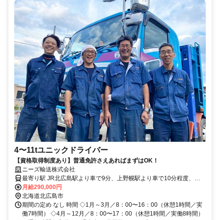
4〜11tユニックドライバー
【資格取得制度あり】普通免許さえあればまずはOK！
ニーズ輸送株式会社
最寄り駅 JR北広島駅より車で9分、上野幌駅より車で10分程度、札
幌駅より車で35分程度
月給290,000円
北海道北広島市
期間の定め なし 時間 ◇1月～3月／8：00〜16：00（休憩1時間／実
働7時間） ◇4月～12月／8：00〜17：00（休憩1時間／実働8時間）