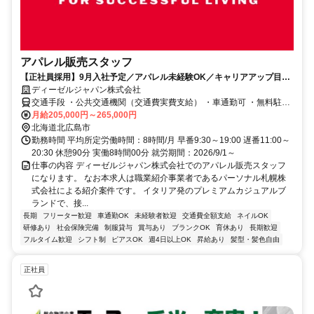
アパレル販売スタッフ
【正社員採用】9月入社予定／アパレル未経験OK／キャリアアップ目指
せる／連休取得可能／交通費全額支給
ディーゼルジャパン株式会社
交通手段 ・公共交通機関（交通費実費支給） ・車通勤可 ・無料駐車
場完備 ・JR北広島駅からバスで25分 ・地下鉄大谷地駅からバスで30
月給205,000円～265,000円
分 ・地下鉄福住駅からバスで25分
北海道北広島市
勤務時間 平均所定労働時間：8時間/月 早番9:30～19:00 遅番11:00～
20:30 休憩90分 実働8時間00分 就労期間：2026/9/1～
仕事の内容 ディーゼルジャパン株式会社でのアパレル販売スタッフ
になります。 なお本求人は職業紹介事業者であるパーソナル札幌株
式会社による紹介案件です。 イタリア発のプレミアムカジュアルブ
ランドで、接...
長期
フリーター歓迎
車通勤OK
未経験者歓迎
交通費全額支給
ネイルOK
研修あり
社会保険完備
制服貸与
賞与あり
ブランクOK
育休あり
長期歓迎
フルタイム歓迎
シフト制
ピアスOK
週4日以上OK
昇給あり
髪型・髪色自由
正社員