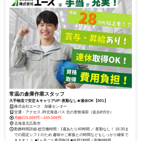
常温の倉庫作業スタッフ
大手物流で安定＆キャリアUP↑夜勤なし★連休OK【001】
株式会社エース 加藤センター
交通・アクセス JR北海道バス 北の里牧場前（徒歩約5分）
月給215,000円～245,500円
北海道北広島市
勤務時間詳細 総労働時間：1週あたり40時間 ／ 夜勤なし！ 16:30ま
での固定シフトのため 趣味やご家族との時間などもしっかり確保で
きます！ ＼ ■1ヶ月ごと希望申請 ■休憩1時間／実働8時間...