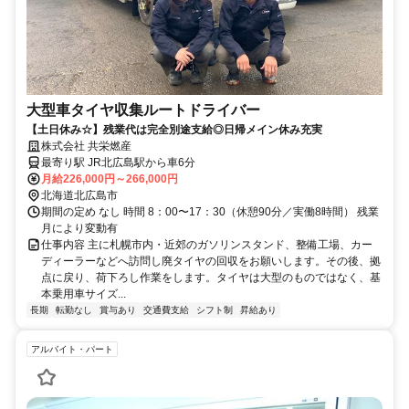
大型車タイヤ収集ルートドライバー
【土日休み☆】残業代は完全別途支給◎日帰メイン休み充実
株式会社 共栄燃産
最寄り駅 JR北広島駅から車6分
月給226,000円～266,000円
北海道北広島市
期間の定め なし 時間 8：00〜17：30（休憩90分／実働8時間） 残業
月により変動有
仕事内容 主に札幌市内・近郊のガソリンスタンド、整備工場、カー
ディーラーなどへ訪問し廃タイヤの回収をお願いします。その後、拠
点に戻り、荷下ろし作業をします。タイヤは大型のものではなく、基
本乗用車サイズ...
長期
転勤なし
賞与あり
交通費支給
シフト制
昇給あり
アルバイト・パート