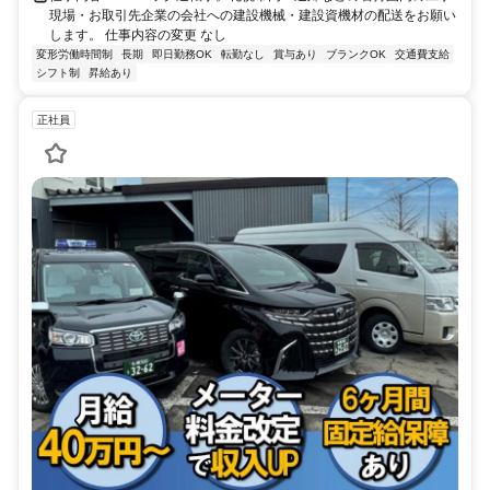
現場・お取引先企業の会社への建設機械・建設資機材の配送をお願い
します。 仕事内容の変更 なし
変形労働時間制
長期
即日勤務OK
転勤なし
賞与あり
ブランクOK
交通費支給
シフト制
昇給あり
正社員