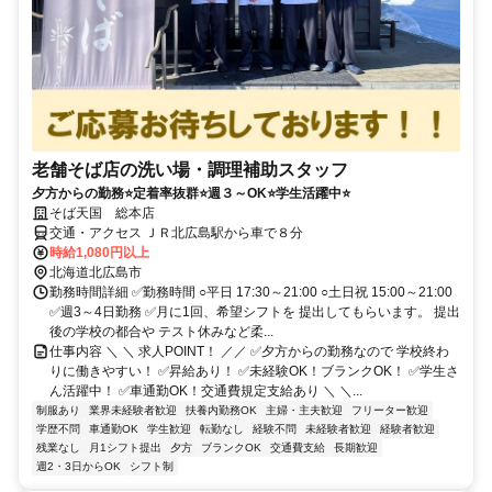
老舗そば店の洗い場・調理補助スタッフ
夕方からの勤務⭐定着率抜群⭐週３～OK⭐学生活躍中⭐
そば天国 総本店
交通・アクセス ＪＲ北広島駅から車で８分
時給1,080円以上
北海道北広島市
勤務時間詳細 ✅勤務時間 ○平日 17:30～21:00 ○土日祝 15:00～21:00
✅週3～4日勤務 ✅月に1回、希望シフトを 提出してもらいます。 提出
後の学校の都合や テスト休みなど柔...
仕事内容 ＼ ＼ 求人POINT！ ／／ ✅夕方からの勤務なので 学校終わ
りに働きやすい！ ✅昇給あり！ ✅未経験OK！ブランクOK！ ✅学生さ
ん活躍中！ ✅車通勤OK！交通費規定支給あり ＼ ＼...
制服あり
業界未経験者歓迎
扶養内勤務OK
主婦・主夫歓迎
フリーター歓迎
学歴不問
車通勤OK
学生歓迎
転勤なし
経験不問
未経験者歓迎
経験者歓迎
残業なし
月1シフト提出
夕方
ブランクOK
交通費支給
長期歓迎
週2・3日からOK
シフト制