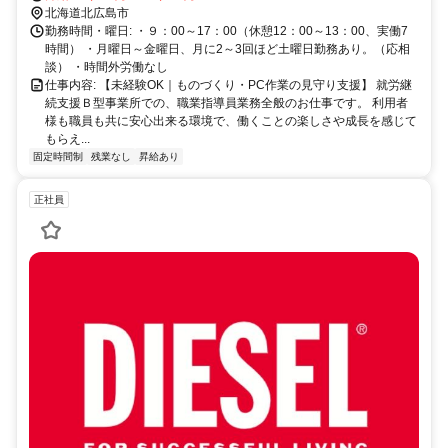
北海道北広島市
勤務時間・曜日: ・９：00～17：00（休憩12：00～13：00、実働7
時間） ・月曜日～金曜日、月に2～3回ほど土曜日勤務あり。（応相
談） ・時間外労働なし
仕事内容: 【未経験OK｜ものづくり・PC作業の見守り支援】 就労継
続支援Ｂ型事業所での、職業指導員業務全般のお仕事です。 利用者
様も職員も共に安心出来る環境で、働くことの楽しさや成長を感じて
もらえ...
固定時間制
残業なし
昇給あり
正社員