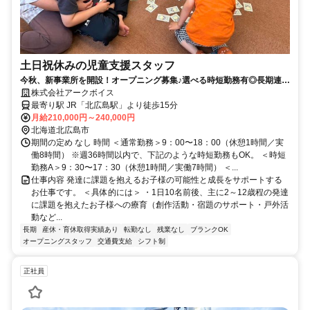
土日祝休みの児童支援スタッフ
今秋、新事業所を開設！オープニング募集♪選べる時短勤務有◎長期連休
も有
株式会社アークボイス
最寄り駅 JR「北広島駅」より徒歩15分
月給210,000円～240,000円
北海道北広島市
期間の定め なし 時間 ＜通常勤務＞9：00〜18：00（休憩1時間／実
働8時間） ※週36時間以内で、下記のような時短勤務もOK。 ＜時短
勤務A＞9：30〜17：30（休憩1時間／実働7時間） ＜...
仕事内容 発達に課題を抱えるお子様の可能性と成長をサポートする
お仕事です。 ＜具体的には＞ ・1日10名前後、主に2～12歳程の発達
に課題を抱えたお子様への療育（創作活動・宿題のサポート・戸外活
動など...
長期
産休・育休取得実績あり
転勤なし
残業なし
ブランクOK
オープニングスタッフ
交通費支給
シフト制
正社員