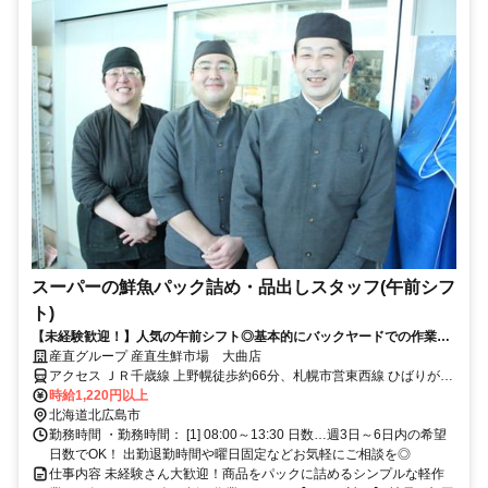
スーパーの鮮魚パック詰め・品出しスタッフ(午前シフ
ト)
【未経験歓迎！】人気の午前シフト◎基本的にバックヤードでの作業！
初日からでもすぐ活躍できます！
産直グループ 産直生鮮市場 大曲店
アクセス ＪＲ千歳線 上野幌徒歩約66分、札幌市営東西線 ひばりが丘
（北海道）1番口徒歩約93分、札幌市営東西線 大谷地5番口徒歩約94
時給1,220円以上
分
北海道北広島市
勤務時間 ・勤務時間： [1] 08:00～13:30 日数…週3日～6日内の希望
日数でOK！ 出勤退勤時間や曜日固定などお気軽にご相談を◎
仕事内容 未経験さん大歓迎！商品をパックに詰めるシンプルな軽作