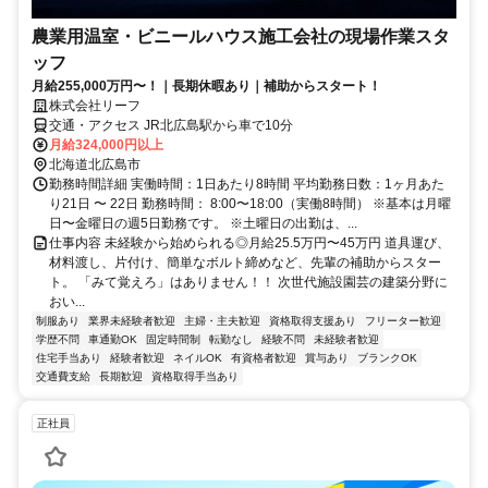
農業用温室・ビニールハウス施工会社の現場作業スタ
ッフ
月給255,000万円〜！｜長期休暇あり｜補助からスタート！
株式会社リーフ
交通・アクセス JR北広島駅から車で10分
月給324,000円以上
北海道北広島市
勤務時間詳細 実働時間：1日あたり8時間 平均勤務日数：1ヶ月あた
り21日 〜 22日 勤務時間： 8:00〜18:00（実働8時間） ※基本は月曜
日〜金曜日の週5日勤務です。 ※土曜日の出勤は、...
仕事内容 未経験から始められる◎月給25.5万円〜45万円 道具運び、
材料渡し、片付け、簡単なボルト締めなど、先輩の補助からスター
ト。 「みて覚えろ」はありません！！ 次世代施設園芸の建築分野に
おい...
制服あり
業界未経験者歓迎
主婦・主夫歓迎
資格取得支援あり
フリーター歓迎
学歴不問
車通勤OK
固定時間制
転勤なし
経験不問
未経験者歓迎
住宅手当あり
経験者歓迎
ネイルOK
有資格者歓迎
賞与あり
ブランクOK
交通費支給
長期歓迎
資格取得手当あり
正社員