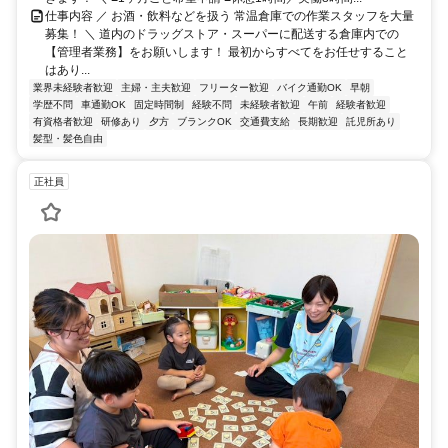
仕事内容 ／ お酒・飲料などを扱う 常温倉庫での作業スタッフを大量
募集！ ＼ 道内のドラッグストア・スーパーに配送する倉庫内での
【管理者業務】をお願いします！ 最初からすべてをお任せすること
はあり...
業界未経験者歓迎
主婦・主夫歓迎
フリーター歓迎
バイク通勤OK
早朝
学歴不問
車通勤OK
固定時間制
経験不問
未経験者歓迎
午前
経験者歓迎
有資格者歓迎
研修あり
夕方
ブランクOK
交通費支給
長期歓迎
託児所あり
髪型・髪色自由
正社員