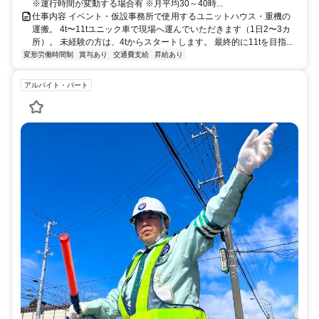
※運行時間が変動する場合有 ※月平均30～40時...
仕事内容 イベント・仮設事務所で使用するユニットハウス・重機の
運搬。 4t〜11tユニック車で現場へ運んでいただきます（1日2〜3カ
所）。 未経験の方は、4tからスタートします。 最終的に11tを目指...
変形労働時間制
賞与あり
交通費支給
昇給あり
アルバイト・パート