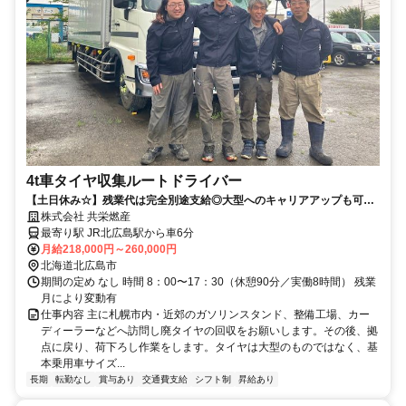
4t車タイヤ収集ルートドライバー
【土日休み☆】残業代は完全別途支給◎大型へのキャリアアップも可
能！
株式会社 共栄燃産
最寄り駅 JR北広島駅から車6分
月給218,000円～260,000円
北海道北広島市
期間の定め なし 時間 8：00〜17：30（休憩90分／実働8時間） 残業
月により変動有
仕事内容 主に札幌市内・近郊のガソリンスタンド、整備工場、カー
ディーラーなどへ訪問し廃タイヤの回収をお願いします。その後、拠
点に戻り、荷下ろし作業をします。タイヤは大型のものではなく、基
本乗用車サイズ...
長期
転勤なし
賞与あり
交通費支給
シフト制
昇給あり