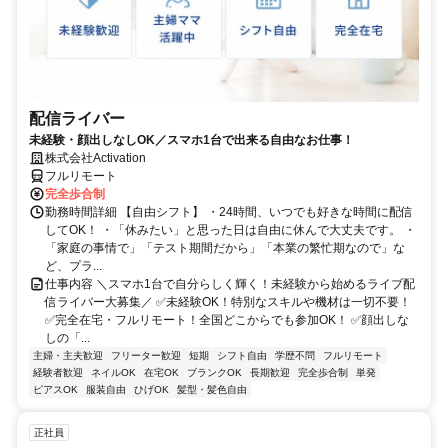
配信ライバー
未経験・顔出しなしOK／スマホ1台で出来る自由なお仕事！
株式会社Activation
フルリモート
完全歩合制
勤務時間詳細 【自由シフト】 ・24時間、いつでも好きな時間に配信
してOK！ ・「休みたい」と思った日は自由に休んで大丈夫です。 ・
「家庭の事情で」「テスト期間だから」「本業の繁忙期なので」な
ど、プラ...
仕事内容 ＼スマホ1台で自分らしく輝く！未経験から始めるライブ配
信ライバー大募集／ ✅未経験OK！特別なスキルや機材は一切不要！
✅完全在宅・フルリモート！全国どこからでも参加OK！ ✅顔出しな
しの「...
主婦・主夫歓迎
フリーター歓迎
短期
シフト自由
学歴不問
フルリモート
経験者歓迎
ネイルOK
在宅OK
ブランクOK
長期歓迎
完全歩合制
単発
ピアスOK
服装自由
ひげOK
髪型・髪色自由
正社員