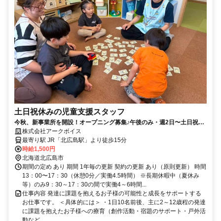
土日祝休みの児童支援スタッフ
今秋、新事業所を開設！オープニング募集♪午後のみ・週2日〜土日祝休
み◎
株式会社アークボイス
最寄り駅 JR「北広島駅」より徒歩15分
時給1,500円
北海道北広島市
期間の定め あり 期間 1年毎の更新 契約の更新 あり（原則更新） 時間
13：00〜17：30（休憩0分／実働4.5時間） ※長期休暇中（夏休み
等）のみ9：30～17：30の間で実働4～6時間...
仕事内容 発達に課題を抱えるお子様の可能性と成長をサポートする
お仕事です。 ＜具体的には＞ ・1日10名前後、主に2～12歳程の発達
に課題を抱えたお子様への療育（創作活動・宿題のサポート・戸外活
動など...