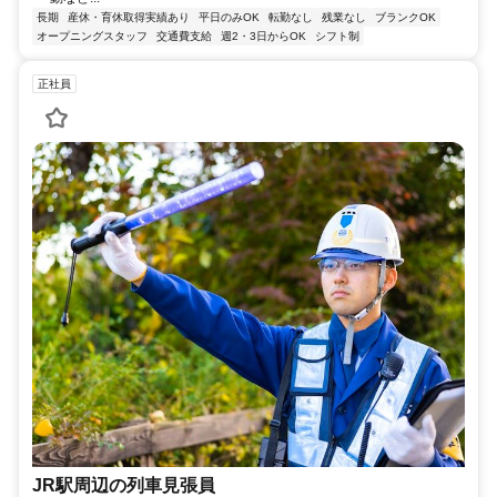
長期
産休・育休取得実績あり
平日のみOK
転勤なし
残業なし
ブランクOK
オープニングスタッフ
交通費支給
週2・3日からOK
シフト制
正社員
JR駅周辺の列車見張員