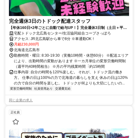
完全週休3日のトドック配達スタッフ
【年休160日×2年ごとに自動で給与UP！】完全週休3日制（土日＋平日
休み）で無理なく長く働ける★7週間の手厚い研修／未経験歓迎・普通
宅配トドック北広島センター/生活協同組合コープさっぽろ
免許（AT限）OK
アクセス: JR北広島駅から車で8分 ※車通勤OK！
月給230,000円
北海道北広島市
勤務時間・曜日: 8:30-19:30（実働10時間・休憩60分） ※配送エリア
により、出勤時間の変動があります ※⼀カ⽉単位の変形労働時間制
（週平均40時間相当） ※⽉の平均残業時間︓約15時間
仕事内容: 自分の時間を120%楽しむ。 それが、トドック流の働き
方。 仕事の日は100%の力で北海道の暮らしを支え 休みの日は120%
の力で自分の時間を楽しむ。 トドックが何よりも大切にしたいの...
変形労働時間制
社員登用あり
交通費支給
同じ企業の求人
正社員