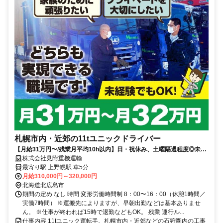
札幌市内・近郊の11tユニックドライバー
【月給31万円〜/残業月平均10h以内】日・祝休み、土曜隔週程度◎未経
験もOK
株式会社見附重機運輸
最寄り駅 上野幌駅 車5分
月給310,000円～320,000円
北海道北広島市
期間の定め なし 時間 変形労働時間制 8：00〜16：00（休憩1時間／
実働7時間） ※運搬先によりますが、早朝出勤などは基本ありませ
ん。 ※仕事が終われば15時で退勤などもOK。 残業 運行ル...
仕事内容 11tユニック運転手。札幌市内・近郊などの石狩圏内の工事