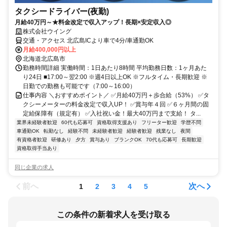
タクシードライバー(夜勤)
月給40万円～★料金改定で収入アップ！長期×安定収入◎
株式会社ウイング
交通・アクセス 北広島ICより車で4分/車通勤OK
月給400,000円以上
北海道北広島市
勤務時間詳細 実働時間：1日あたり8時間 平均勤務日数：1ヶ月あた
り24日 ■17:00～翌2:00 ※週4日以上OK ※フルタイム・長期歓迎 ※
日勤での勤務も可能です（7:00～16:00）
仕事内容 ＼おすすめポイント／ ✅月給40万円＋歩合給（53%） ✅タ
クシーメーターの料金改定で収入UP！ ✅賞与年４回 ✅６ヶ月間の固
定給保障有（規定有） ✅入社祝い金！最大40万円まで支給！ タ...
業界未経験者歓迎
60代も応募可
資格取得支援あり
フリーター歓迎
学歴不問
車通勤OK
転勤なし
経験不問
未経験者歓迎
経験者歓迎
残業なし
夜間
有資格者歓迎
研修あり
夕方
賞与あり
ブランクOK
70代も応募可
長期歓迎
資格取得手当あり
同じ企業の求人
前へ
次へ
1
2
3
4
5
この条件の新着求人を受け取る