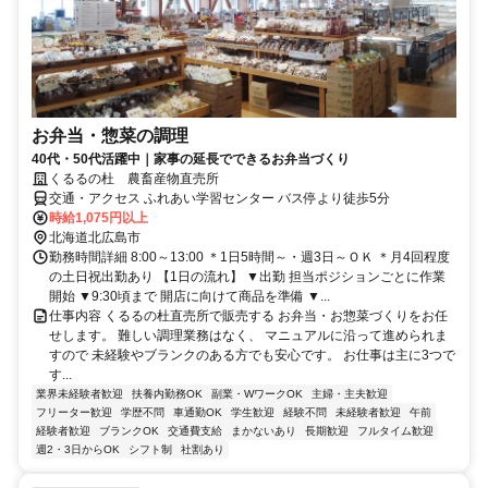
お弁当・惣菜の調理
40代・50代活躍中｜家事の延長でできるお弁当づくり
くるるの杜 農畜産物直売所
交通・アクセス ふれあい学習センター バス停より徒歩5分
時給1,075円以上
北海道北広島市
勤務時間詳細 8:00～13:00 ＊1日5時間～・週3日～ＯＫ ＊月4回程度
の土日祝出勤あり 【1日の流れ】 ▼出勤 担当ポジションごとに作業
開始 ▼9:30頃まで 開店に向けて商品を準備 ▼...
仕事内容 くるるの杜直売所で販売する お弁当・お惣菜づくりをお任
せします。 難しい調理業務はなく、 マニュアルに沿って進められま
すので 未経験やブランクのある方でも安心です。 お仕事は主に3つで
す...
業界未経験者歓迎
扶養内勤務OK
副業・WワークOK
主婦・主夫歓迎
フリーター歓迎
学歴不問
車通勤OK
学生歓迎
経験不問
未経験者歓迎
午前
経験者歓迎
ブランクOK
交通費支給
まかないあり
長期歓迎
フルタイム歓迎
週2・3日からOK
シフト制
社割あり