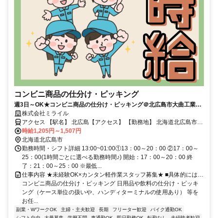
コンビニ商品の仕分け・ピッキング
週3日～OK★コンビニ商品の仕分け・ピッキング＠北広島市大曲工業団
地★10～70代の男女活躍中！無料送迎あり/履歴書&来社不要のかんたん
株式会社ミライル
WEB登録！（JP）/№116
アクセス 【駅名】 北広島【アクセス】 【勤務地】 北海道北広島市大
曲工業団地 ※車通勤可能（無料駐車場あり） ※福住駅・大谷地駅・
時給1,205円～1,507円
清田区周辺の送迎あり 【株式会社ミライル札幌第二支店】 〒060-
北海道北広島市
0002 北海道札幌市中央区北2条西3丁目1－21 札幌北2条ビル7F ※さ
勤務時間・シフト詳細 13:00~01:00①13：00～20：00 ②17：00～
っぽろ駅徒歩3分、大通駅徒歩5分 ※履歴書も来社も不要のWEB登録
25：00(1時間ごとに選べる勤務時間♪) 開始：17：00～20：00 終
開催中！
了：21：00～25：00 ※最低...
仕事内容 ★未経験OK×カンタン軽作業スタッフ募集★ ■具体的には…
コンビニ商品の仕分け・ピッキング 日用品や飲料の仕分け・ピッキ
ング（ケース単位の扱いや、ハンディターミナルの使用あり） 等を
お任...
副業・WワークOK
主婦・主夫歓迎
長期
フリーター歓迎
バイク通勤OK
シフト自由
大量募集
学歴不問
車通勤OK
即日勤務OK
転勤なし
未経験者歓迎