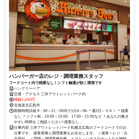
ハンバーガー店のレジ・調理業務スタッフ
フードコート内で残業なし！シフト融通が効く環境です
ハングリーベア
交通・アクセス 三井アウトレットパーク内
時給1,200円
北海道北広島市
勤務時間詳細 9：00～21：00内で1日4～8h ＊週2日～ＯＫ！ ＊残業
なし ＊シフト例…10:00～15:00、17:00～21:00など ＊あなたの働き
やすい時間をご相談ください! 残業なし...
仕事内容 三井アウトレットパーク札幌北広島のフードコートでのお
仕事です。 接客業務と調理業務をお任せします。 ＜接客＞レジ・注
文受付。 ＜調理＞調理業務全般。トマト・レタスのカットなど補助