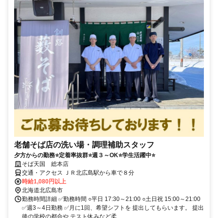
老舗そば店の洗い場・調理補助スタッフ
夕方からの勤務⭐定着率抜群⭐週３～OK⭐学生活躍中⭐
そば天国 総本店
交通・アクセス ＪＲ北広島駅から車で８分
時給1,080円以上
北海道北広島市
勤務時間詳細 ✅勤務時間 ○平日 17:30～21:00 ○土日祝 15:00～21:00
✅週3～4日勤務 ✅月に1回、希望シフトを 提出してもらいます。 提出
後の学校の都合や テスト休みなど柔...