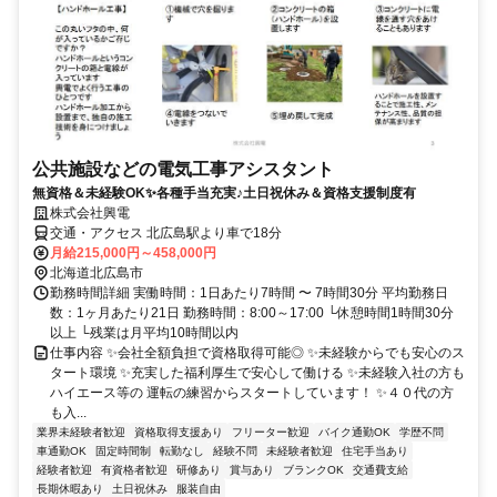
公共施設などの電気工事アシスタント
無資格＆未経験OK✨各種手当充実♪土日祝休み＆資格支援制度有
株式会社興電
交通・アクセス 北広島駅より車で18分
月給215,000円～458,000円
北海道北広島市
勤務時間詳細 実働時間：1日あたり7時間 〜 7時間30分 平均勤務日
数：1ヶ月あたり21日 勤務時間：8:00～17:00 └休憩時間1時間30分
以上 └残業は月平均10時間以内
仕事内容 ✨会社全額負担で資格取得可能◎ ✨未経験からでも安心のス
タート環境 ✨充実した福利厚生で安心して働ける ✨未経験入社の方も
ハイエース等の 運転の練習からスタートしています！ ✨４０代の方
も入...
業界未経験者歓迎
資格取得支援あり
フリーター歓迎
バイク通勤OK
学歴不問
車通勤OK
固定時間制
転勤なし
経験不問
未経験者歓迎
住宅手当あり
経験者歓迎
有資格者歓迎
研修あり
賞与あり
ブランクOK
交通費支給
長期休暇あり
土日祝休み
服装自由