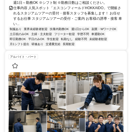
週1日～勤務OK ※シフト制 ※勤務日数はご相談ください。
仕事内容 人気スポット「エスコンフィールドHOKKAIDO」で開催さ
れるスタジアムツアーの受付・接客スタッフを募集します！ お任せ
するお仕事 スタジアムツアーの受付・ご案内 お客様の誘導・接客 車
い...
制服あり
業界未経験者歓迎
扶養内勤務OK
週1日からOK
副業・WワークOK
土日祝のみOK
主婦・主夫歓迎
フリーター歓迎
学歴不問
車通勤OK
即日勤務OK
平日のみOK
学生歓迎
転勤なし
経験不問
未経験者歓迎
月1シフト提出
研修あり
交通費支給
長期歓迎
アルバイト・パート