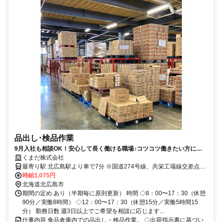
品出し･検品作業
9月入社も相談OK！安心して長く働ける職場♪コツコツ働きたい方にピ
ッタリ
くまだ株式会社
最寄り駅 北広島駅より車で7分 ※国道274号線、共栄工場線交差点か
ら600m（車で3分）
時給1,075円
北海道北広島市
期間の定め あり（半期毎に原則更新） 時間 ◇8：00〜17：30（休憩
90分／実働8時間） ◇12：00〜17：30（休憩15分／実働5時間15
分） 勤務日数 週3日以上でご希望を相談に応じます...
仕事内容 食品倉庫内での品出し・検品作業。 ◇出荷指示書に基づい