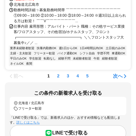
北海道北広島市
勤務時間詳細 ✨募集勤務時間帯 ￣￣￣￣￣￣￣￣￣￣￣￣￣￣￣
①09:00～18:00 ②10:00～18:00 ③18:00～24:00 ※週3日以上出られ
る方は歓迎！ ￣￣V￣￣￣￣￣￣￣￣...
仕事内容 雇用形態：アルバイト・パート 職種：その他サービス業接
客/フロアスタッフ、その他宿泊/ホテルスタッフ、フロント
┏━━━━━━━━━━━━━━━━━┓ ＼＼フロントスタッフ大
募集中♪／／ ...
業界未経験者歓迎
扶養内勤務OK
週1日からOK
1日4時間以内OK
土日祝のみOK
主婦・主夫歓迎
フリーター歓迎
バイク通勤OK
シフト自由
学歴不問
車通勤OK
平日のみOK
学生歓迎
転勤なし
経験不問
未経験者歓迎
午前
経験者歓迎
ネイルOK
夜間
前へ
次へ
1
2
3
4
5
この条件の新着求人を受け取る
北海道 / 北広島市
フリーター歓迎
「LINEで受け取る」では、新着求人のほか、おすすめ情報なども配信しま
す。
詳しくはこちら
LINEで受け取る