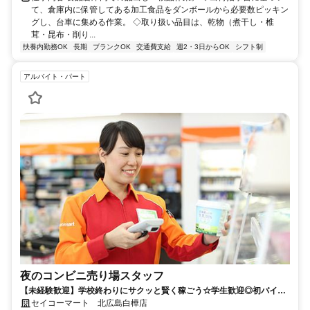
て、倉庫内に保管してある加工食品をダンボールから必要数ピッキン
グし、台車に集める作業。 ◇取り扱い品目は、乾物（煮干し・椎
茸・昆布・削り...
扶養内勤務OK
長期
ブランクOK
交通費支給
週2・3日からOK
シフト制
アルバイト・パート
夜のコンビニ売り場スタッフ
【未経験歓迎】学校終わりにサクッと賢く稼ごう☆学生歓迎◎初バイト
も応援！
セイコーマート 北広島白樺店