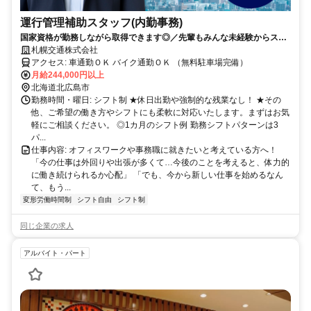
運行管理補助スタッフ(内勤事務)
国家資格が勤務しながら取得できます◎／先輩もみんな未経験からスタ
ート！
札幌交通株式会社
アクセス: 車通勤ＯＫ バイク通勤ＯＫ （無料駐車場完備）
月給244,000円以上
北海道北広島市
勤務時間・曜日: シフト制 ★休日出勤や強制的な残業なし！ ★その
他、ご希望の働き方やシフトにも柔軟に対応いたします。まずはお気
軽にご相談ください。 ◎1カ月のシフト例 勤務シフトパターンは3
パ...
仕事内容: オフィスワークや事務職に就きたいと考えている方へ！
「今の仕事は外回りや出張が多くて…今後のことを考えると、体力的
に働き続けられるか心配」 「でも、今から新しい仕事を始めるなん
て、もう...
変形労働時間制
シフト自由
シフト制
同じ企業の求人
アルバイト・パート