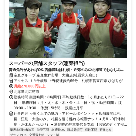
スーパーの店舗スタッフ(惣菜担当)
普通免許があればOK/店舗異動は札幌・近郊のみ◎北海道でおなじみ
『産直生鮮市場』で働こう
産直グループ 産直生鮮市場 大曲店(社員求人窓口)
アクセス ＪＲ千歳線 上野幌徒歩約66分、札幌市営東西線 ひばりが丘
（北海道）1番口徒歩約93分、札幌市営東西線 大谷地5番口徒歩約94
月給270,000円以上
分
北海道北広島市
勤務時間 実働時間：8時間/日 平均勤務日数：1ヶ月あたり21日～22
日 ・勤務曜日：月・火・水・木・金・土・日・祝 ・勤務時間： [1]
08:00～19:30 ・休憩1.5時間 ・残業は月平...
仕事内容 ＜働く上での魅力・アピールポイント＞ ● 店舗展開は札
幌・江別・大曲のみ。 札幌を遠く離れる転勤ナシ！ ● 月8～9日休制
度（お休みたっぷり） ● 通勤時の駐車場代を支給 【お家の近くで安...
業界未経験者歓迎
学歴不問
車通勤OK
職場見学可
経験不問
研修あり
ブランクOK
交通費支給
シフト制