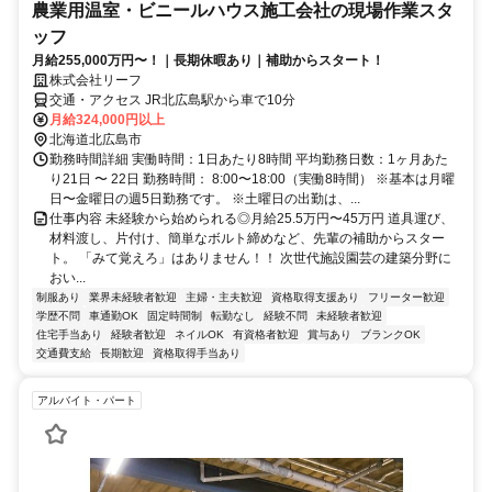
農業用温室・ビニールハウス施工会社の現場作業スタ
ッフ
月給255,000万円〜！｜長期休暇あり｜補助からスタート！
株式会社リーフ
交通・アクセス JR北広島駅から車で10分
月給324,000円以上
北海道北広島市
勤務時間詳細 実働時間：1日あたり8時間 平均勤務日数：1ヶ月あた
り21日 〜 22日 勤務時間： 8:00〜18:00（実働8時間） ※基本は月曜
日〜金曜日の週5日勤務です。 ※土曜日の出勤は、...
仕事内容 未経験から始められる◎月給25.5万円〜45万円 道具運び、
材料渡し、片付け、簡単なボルト締めなど、先輩の補助からスター
ト。 「みて覚えろ」はありません！！ 次世代施設園芸の建築分野に
おい...
制服あり
業界未経験者歓迎
主婦・主夫歓迎
資格取得支援あり
フリーター歓迎
学歴不問
車通勤OK
固定時間制
転勤なし
経験不問
未経験者歓迎
住宅手当あり
経験者歓迎
ネイルOK
有資格者歓迎
賞与あり
ブランクOK
交通費支給
長期歓迎
資格取得手当あり
アルバイト・パート