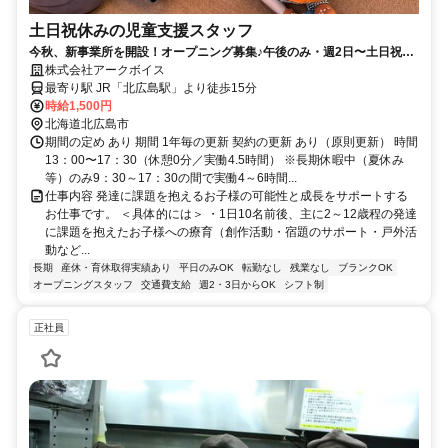
土日祝休みの児童支援スタッフ
今秋、新事業所を開設！オープニング募集♪午後のみ・週2日〜土日祝休
み◎
株式会社アークボイス
最寄り駅 JR「北広島駅」より徒歩15分
時給1,500円
北海道北広島市
期間の定め あり 期間 1年毎の更新 契約の更新 あり（原則更新） 時間
13：00〜17：30（休憩0分／実働4.5時間） ※長期休暇中（夏休み
等）のみ9：30～17：30の間で実働4～6時間...
仕事内容 発達に課題を抱えるお子様の可能性と成長をサポートする
お仕事です。 ＜具体的には＞ ・1日10名前後、主に2～12歳程の発達
に課題を抱えたお子様への療育（創作活動・宿題のサポート・戸外活
動など...
長期
産休・育休取得実績あり
平日のみOK
転勤なし
残業なし
ブランクOK
オープニングスタッフ
交通費支給
週2・3日からOK
シフト制
正社員