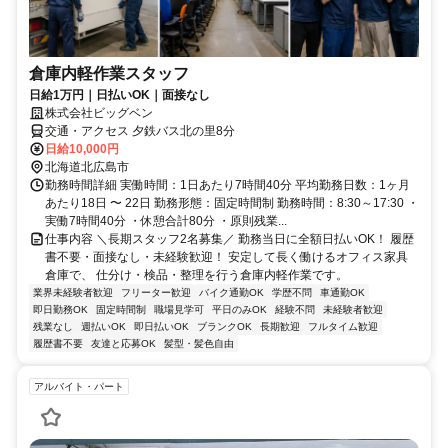
倉庫内軽作業スタッフ
日給1万円｜日払いOK｜面接なし
株式会社ビッグベン
交通・アクセス 夕鉄バス北の里8分
日給10,000円
北海道北広島市
勤務時間詳細 実働時間：1日あたり7時間40分 平均勤務日数：1ヶ月
あたり18日 〜 22日 勤務形態：固定時間制 勤務時間：8:30～17:30 ・
実働7時間40分 ・休憩合計80分 ・原則残業...
仕事内容 ＼長期スタッフ2名募集／ 勤務当日に全額日払いOK！ 履歴
書不要・面接なし・未経験歓迎！ 安定して長く働けるオフィス家具
倉庫で、 仕分け・検品・整理を行う倉庫内軽作業です。
業界未経験者歓迎
フリーター歓迎
バイク通勤OK
学歴不問
車通勤OK
即日勤務OK
固定時間制
職場見学可
平日のみOK
経験不問
未経験者歓迎
残業なし
週払いOK
即日払いOK
ブランクOK
長期歓迎
フルタイム歓迎
履歴書不要
友達と応募OK
髪型・髪色自由
アルバイト・パート