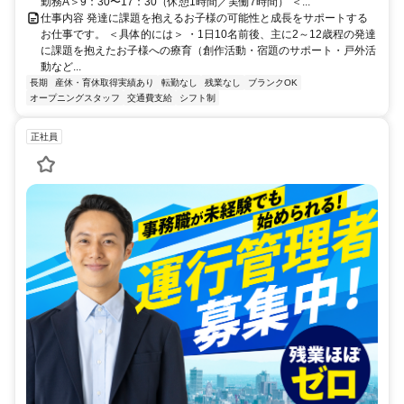
勤務A＞9：30〜17：30（休憩1時間／実働7時間） ＜...
仕事内容 発達に課題を抱えるお子様の可能性と成長をサポートする
お仕事です。 ＜具体的には＞ ・1日10名前後、主に2～12歳程の発達
に課題を抱えたお子様への療育（創作活動・宿題のサポート・戸外活
動など...
長期
産休・育休取得実績あり
転勤なし
残業なし
ブランクOK
オープニングスタッフ
交通費支給
シフト制
正社員