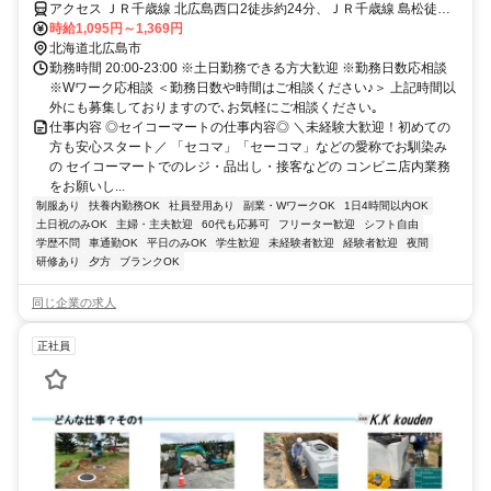
アクセス ＪＲ千歳線 北広島西口2徒歩約24分、ＪＲ千歳線 島松徒歩
約91分、ＪＲ千歳線 恵み野西口徒歩約116分
時給1,095円～1,369円
北海道北広島市
勤務時間 20:00-23:00 ※土日勤務できる方大歓迎 ※勤務日数応相談
※Wワーク応相談 ＜勤務日数や時間はご相談ください♪＞ 上記時間以
外にも募集しておりますので､お気軽にご相談ください｡
仕事内容 ◎セイコーマートの仕事内容◎ ＼未経験大歓迎！初めての
方も安心スタート／ 「セコマ」「セーコマ」などの愛称でお馴染み
の セイコーマートでのレジ・品出し・接客などの コンビニ店内業務
をお願いし...
制服あり
扶養内勤務OK
社員登用あり
副業・WワークOK
1日4時間以内OK
土日祝のみOK
主婦・主夫歓迎
60代も応募可
フリーター歓迎
シフト自由
学歴不問
車通勤OK
平日のみOK
学生歓迎
未経験者歓迎
経験者歓迎
夜間
研修あり
夕方
ブランクOK
同じ企業の求人
正社員