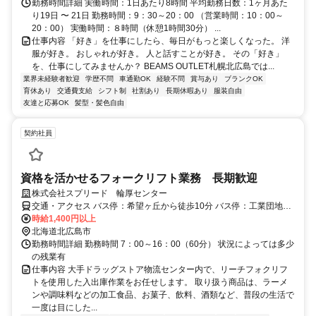
勤務時間詳細 実働時間：1日あたり8時間 平均勤務日数：1ヶ月あた
り19日 〜 21日 勤務時間：9：30～20：00 （営業時間：10：00～
20：00） 実働時間：８時間（休憩1時間30分） ...
仕事内容 「好き」を仕事にしたら、毎日がもっと楽しくなった。 洋
服が好き。 おしゃれが好き。 人と話すことが好き。 その「好き」
を、仕事にしてみませんか？ BEAMS OUTLET札幌北広島では...
業界未経験者歓迎
学歴不問
車通勤OK
経験不問
賞与あり
ブランクOK
育休あり
交通費支給
シフト制
社割あり
長期休暇あり
服装自由
友達と応募OK
髪型・髪色自由
契約社員
資格を活かせるフォークリフト業務 長期歓迎
株式会社スプリード 輪厚センター
交通・アクセス バス停：希望ヶ丘から徒歩10分 バス停：工業団地6
丁目から徒歩20分
時給1,400円以上
北海道北広島市
勤務時間詳細 勤務時間 7：00～16：00（60分） 状況によっては多少
の残業有
仕事内容 大手ドラッグストア物流センター内で、リーチフォクリフ
トを使用した入出庫作業をお任せします。 取り扱う商品は、ラーメ
ンや調味料などの加工食品、お菓子、飲料、酒類など、普段の生活で
一度は目にした...