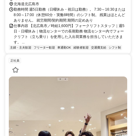
北海道北広島市
勤務時間 週5日勤務（日曜休み・祝日は勤務）。 7:30～16:30または
8:00～17:00（休憩60分・実働8時間）のシフト制。 残業はほとんど
ありません。 就労期間/契約期間:期間の定めあり
仕事内容 【北広島市／時給1,600円】フォークリフトスタッフ｜週5
日・日曜休み｜物流センターでの長期勤務 物流センター内でフォー
クリフト（立ち乗り）を使用した入出荷業務を担当していただきま
す。 ...
主婦・主夫歓迎
フリーター歓迎
車通勤OK
経験者歓迎
交通費支給
シフト制
正社員