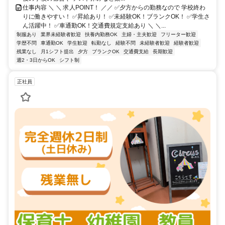
仕事内容 ＼ ＼ 求人POINT！ ／／ ✅夕方からの勤務なので 学校終わ
りに働きやすい！ ✅昇給あり！ ✅未経験OK！ブランクOK！ ✅学生さ
ん活躍中！ ✅車通勤OK！交通費規定支給あり ＼ ＼...
制服あり
業界未経験者歓迎
扶養内勤務OK
主婦・主夫歓迎
フリーター歓迎
学歴不問
車通勤OK
学生歓迎
転勤なし
経験不問
未経験者歓迎
経験者歓迎
残業なし
月1シフト提出
夕方
ブランクOK
交通費支給
長期歓迎
週2・3日からOK
シフト制
正社員