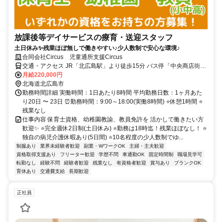
放課後等デイサービスの療育・送迎スタッフ
土日休み✨残業ほぼ無しで働きやすい♪少人数制で安心な環境♪
合同会社Circus 児童通所支援Circus
交通・アクセス JR「北広島駅」より徒歩15分 バス停「中央商店街」
より徒歩1分
月給220,000円
北海道北広島市
勤務時間詳細 実働時間：1日あたり8時間 平均勤務日数：1ヶ月あた
り20日 〜 23日 ⏰勤務時間：9:00～18:00(実働8時間) ⭐休憩1時間 ⭐
残業なし
仕事内容 保育士資格、幼稚園教諭、教員免許を 活かして働きたい方
歓迎✨ ⭐完全週休2日制(土日休み) ⭐勤務は18時迄！残業ほぼなし！ ⭐
独自の病児介護休暇あり(5日間) ⭐10名程度の少人数制でゆ...
制服あり
業界未経験者歓迎
副業・WワークOK
主婦・主夫歓迎
資格取得支援あり
フリーター歓迎
学歴不問
車通勤OK
固定時間制
職場見学可
転勤なし
経験不問
経験者歓迎
残業なし
有資格者歓迎
賞与あり
ブランクOK
育休あり
交通費支給
長期歓迎
正社員