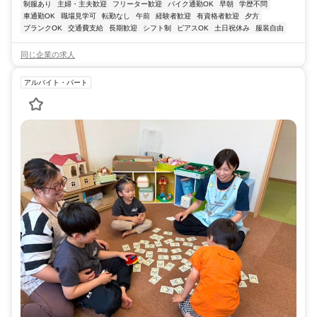
制服あり
主婦・主夫歓迎
フリーター歓迎
バイク通勤OK
早朝
学歴不問
車通勤OK
職場見学可
転勤なし
午前
経験者歓迎
有資格者歓迎
夕方
ブランクOK
交通費支給
長期歓迎
シフト制
ピアスOK
土日祝休み
服装自由
同じ企業の求人
アルバイト・パート