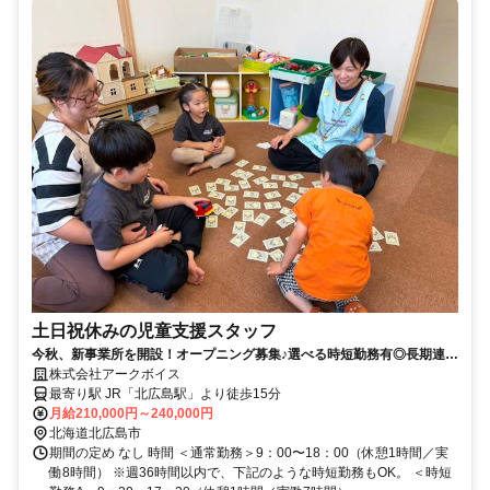
土日祝休みの児童支援スタッフ
今秋、新事業所を開設！オープニング募集♪選べる時短勤務有◎長期連休
も有
株式会社アークボイス
最寄り駅 JR「北広島駅」より徒歩15分
月給210,000円～240,000円
北海道北広島市
期間の定め なし 時間 ＜通常勤務＞9：00〜18：00（休憩1時間／実
働8時間） ※週36時間以内で、下記のような時短勤務もOK。 ＜時短