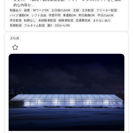
的な内容か...
制服あり
副業・WワークOK
土日祝のみOK
主婦・主夫歓迎
フリーター歓迎
バイク通勤OK
シフト自由
学歴不問
車通勤OK
即日勤務OK
平日のみOK
学生歓迎
転勤なし
未経験者歓迎
経験者歓迎
交通費支給
まかないあり
長期歓迎
フルタイム歓迎
週2・3日からOK
正社員