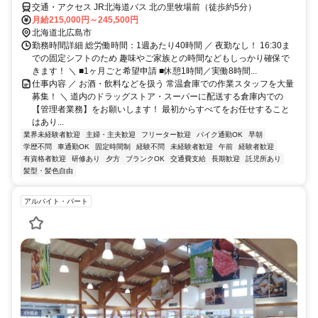
交通・アクセス JR北海道バス 北の里牧場前（徒歩約5分）
月給215,000円～245,500円
北海道北広島市
勤務時間詳細 総労働時間：1週あたり40時間 ／ 夜勤なし！ 16:30ま
での固定シフトのため 趣味やご家族との時間などもしっかり確保で
きます！ ＼ ■1ヶ月ごと希望申請 ■休憩1時間／実働8時間...
仕事内容 ／ お酒・飲料などを扱う 常温倉庫での作業スタッフを大量
募集！ ＼ 道内のドラッグストア・スーパーに配送する倉庫内での
【管理者業務】をお願いします！ 最初からすべてをお任せすること
はあり...
業界未経験者歓迎
主婦・主夫歓迎
フリーター歓迎
バイク通勤OK
早朝
学歴不問
車通勤OK
固定時間制
経験不問
未経験者歓迎
午前
経験者歓迎
有資格者歓迎
研修あり
夕方
ブランクOK
交通費支給
長期歓迎
託児所あり
髪型・髪色自由
アルバイト・パート