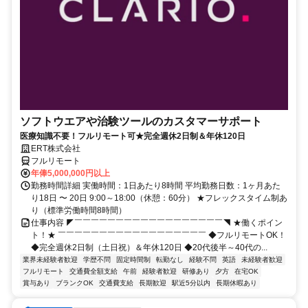
ソフトウエアや治験ツールのカスタマーサポート
医療知識不要！フルリモート可★完全週休2日制＆年休120日
ERT株式会社
フルリモート
年俸5,000,000円以上
勤務時間詳細 実働時間：1日あたり8時間 平均勤務日数：1ヶ月あた
り18日 〜 20日 9:00～18:00（休憩：60分） ★フレックスタイム制あ
り（標準労働時間8時間）
仕事内容 ◤￣￣￣￣￣￣￣￣￣￣￣￣￣￣￣￣￣￣◥ ★働くポイン
ト！★ ￣￣￣￣￣￣￣￣￣￣￣￣￣￣￣￣￣￣ ◆フルリモートOK！
◆完全週休2日制（土日祝）＆年休120日 ◆20代後半～40代の...
業界未経験者歓迎
学歴不問
固定時間制
転勤なし
経験不問
英語
未経験者歓迎
フルリモート
交通費全額支給
午前
経験者歓迎
研修あり
夕方
在宅OK
賞与あり
ブランクOK
交通費支給
長期歓迎
駅近5分以内
長期休暇あり