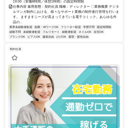
19:00（実働8時間／休憩1時間）の固定時間制
仕事内容 雇用形態：契約社員 職種：ディレクター 〇業務概要 デジタ
ルマンガ制作における、様々なサポート業務の制作進行管理を行いま
す。 ますますニーズが高まってきている電子コミック。あらゆる作
品の...
業界未経験者歓迎
副業・WワークOK
フリーター歓迎
学歴不問
固定時間制
経験不問
未経験者歓迎
フルリモート
経験者歓迎
ネイルOK
在宅OK
ブランクOK
ピアスOK
服装自由
ひげOK
髪型・髪色自由
契約社員