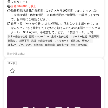
フルリモート
月給304,000円以上
勤務時間詳細 総労働時間：1ヶ月あたり165時間 フルフレックス制
（実働8時間・休憩1時間） ※勤務時間はご希望第一で調整しますの
で、お気軽にご相談ください。
仕事内容 「せっかく身につけた英語力、使わないまま眠らせていま
せんか？」 “もう挫折したくない”と願う人のための英語コーチングス
クール 「90 English」を運営しています。 「英語コーチ」と聞...
業界未経験者歓迎
副業・WワークOK
主婦・主夫歓迎
フリーター歓迎
学歴不問
転勤なし
経験不問
英語
未経験者歓迎
フルリモート
残業なし
研修あり
在宅OK
ブランクOK
長期歓迎
服装自由
履歴書不要
髪型・髪色自由
同じ企業の求人
正社員