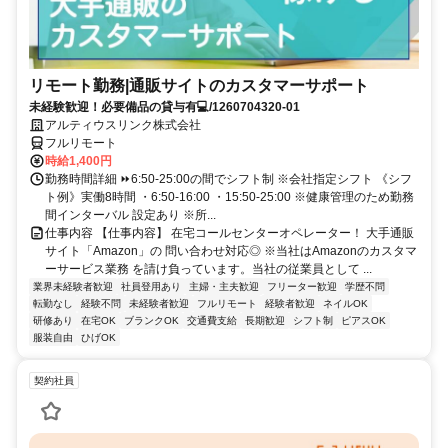
リモート勤務|通販サイトのカスタマーサポート
未経験歓迎！必要備品の貸与有💻/1260704320-01
アルティウスリンク株式会社
フルリモート
時給1,400円
勤務時間詳細 ⏩6:50-25:00の間でシフト制 ※会社指定シフト 《シフ
ト例》実働8時間 ・6:50-16:00 ・15:50-25:00 ※健康管理のため勤務
間インターバル 設定あり ※所...
仕事内容 【仕事内容】 在宅コールセンターオペレーター！ 大手通販
サイト「Amazon」の 問い合わせ対応◎ ※当社はAmazonのカスタマ
ーサービス業務 を請け負っています。当社の従業員として ...
業界未経験者歓迎
社員登用あり
主婦・主夫歓迎
フリーター歓迎
学歴不問
転勤なし
経験不問
未経験者歓迎
フルリモート
経験者歓迎
ネイルOK
研修あり
在宅OK
ブランクOK
交通費支給
長期歓迎
シフト制
ピアスOK
服装自由
ひげOK
契約社員