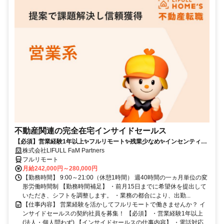
不動産関連の完全在宅インサイドセールス
【必須】営業経験1年以上✨フルリモート✨残業少なめ✨インセンティブ
有
株式会社LIFULL FaM Partners
フルリモート
月給242,000円～280,000円
【勤務時間】 9:00～21:00（休憩1時間） 週40時間の一ヵ月単位の変
形労働時間制 【勤務時間補足】 ・前月15日までに希望休を提出して
いただき、シフトを調整します。 ・業務の都合により、出勤...
【仕事内容】 営業経験を活かしてフルリモートで働きませんか？ イ
ンサイドセールスの契約社員を募集！ 【必須】 ・営業経験1年以上
(法人・個人問わず) 【インサイドセールスの仕事内容】 ・電話対応