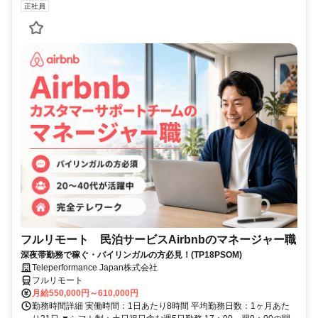
正社員
フルリモート 民泊サービスAirbnbのマネージャー職
深夜帯勤務で稼ぐ・バイリンガルの方必見！(TP18PSOM)
Teleperformance Japan株式会社
フルリモート
月給550,000円～610,000円
勤務時間詳細 実働時間：1日あたり8時間 平均勤務日数：1ヶ月あた