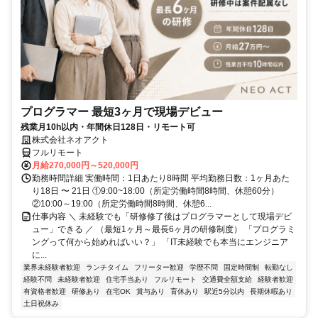
プログラマー 最短3ヶ月で現場デビュー
残業月10h以内・年間休日128日・リモート可
株式会社ネオアクト
フルリモート
月給270,000円～520,000円
勤務時間詳細 実働時間：1日あたり8時間 平均勤務日数：1ヶ月あた
り18日 〜 21日 ①9:00~18:00（所定労働時間8時間、休憩60分）
②10:00～19:00（所定労働時間8時間、休憩6...
仕事内容 ＼ 未経験でも「研修修了後はプログラマーとして現場デビ
ュー」できる ／ （最短1ヶ月～最長6ヶ月の研修制度） 「プログラミ
ングって何から始めればいい？」 「IT未経験でも本当にエンジニア
に...
業界未経験者歓迎
ランチタイム
フリーター歓迎
学歴不問
固定時間制
転勤なし
経験不問
未経験者歓迎
住宅手当あり
フルリモート
交通費全額支給
経験者歓迎
有資格者歓迎
研修あり
在宅OK
賞与あり
育休あり
駅近5分以内
長期休暇あり
土日祝休み