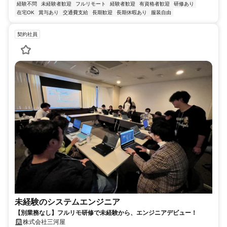
経験不問
未経験者歓迎
フルリモート
経験者歓迎
有資格者歓迎
研修あり
在宅OK
賞与あり
交通費支給
長期歓迎
長期休暇あり
服装自由
契約社員
未経験のシステムエンジニア
【別業務なし】フルリモ研修で未経験から、エンジニアデビュー！
株式会社三河屋