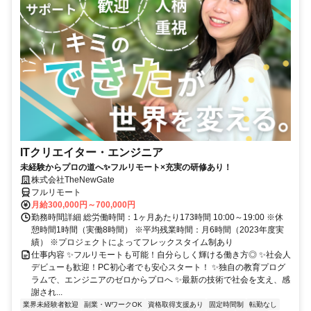
ITクリエイター・エンジニア
未経験からプロの道へ✨フルリモート×充実の研修あり！
株式会社TheNewGate
フルリモート
月給300,000円～700,000円
勤務時間詳細 総労働時間：1ヶ月あたり173時間 10:00～19:00 ※休
憩時間1時間（実働8時間） ※平均残業時間：月6時間（2023年度実
績） ※プロジェクトによってフレックスタイム制あり
仕事内容 ✨フルリモートも可能！自分らしく輝ける働き方◎ ✨社会人
デビューも歓迎！PC初心者でも安心スタート！ ✨独自の教育プログ
ラムで、エンジニアのゼロからプロへ ✨最新の技術で社会を支え、感
謝され...
業界未経験者歓迎
副業・WワークOK
資格取得支援あり
固定時間制
転勤なし