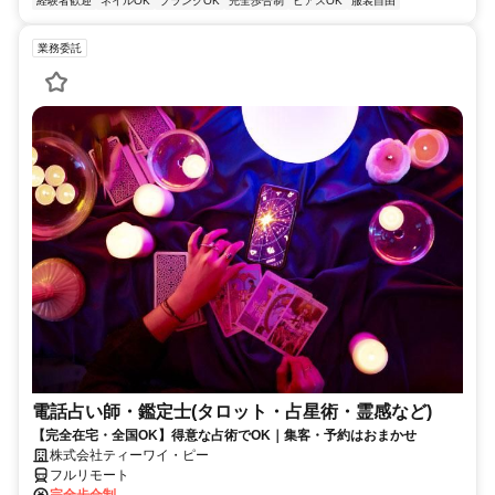
経験者歓迎
ネイルOK
ブランクOK
完全歩合制
ピアスOK
服装自由
業務委託
電話占い師・鑑定士(タロット・占星術・霊感など)
【完全在宅・全国OK】得意な占術でOK｜集客・予約はおまかせ
株式会社ティーワイ・ピー
フルリモート