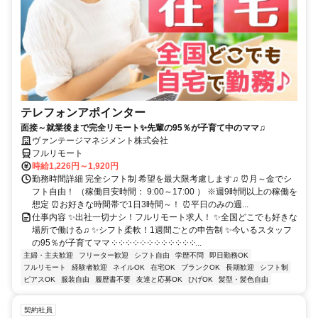
テレフォンアポインター
面接～就業後まで完全リモート✨先輩の95％が子育て中のママ♫
ヴァンテージマネジメント株式会社
フルリモート
時給1,226円～1,920円
勤務時間詳細 完全シフト制 希望を最大限考慮します♫ ⏰月～金でシ
フト自由！ （稼働目安時間： 9:00～17:00 ） ※週9時間以上の稼働を
想定 ⏰お好きな時間帯で1日3時間～！ ⏰平日のみの週...
仕事内容 ✨出社一切ナシ！フルリモート求人！ ✨全国どこでも好きな
場所で働ける♫ ✨シフト柔軟！1週間ごとの申告制 ✨今いるスタッフ
の95％が子育てママ ༶ ༶ ༶ ༶ ༶ ༶ ༶ ༶ ༶ ༶ ༶ ༶...
主婦・主夫歓迎
フリーター歓迎
シフト自由
学歴不問
即日勤務OK
フルリモート
経験者歓迎
ネイルOK
在宅OK
ブランクOK
長期歓迎
シフト制
ピアスOK
服装自由
履歴書不要
友達と応募OK
ひげOK
髪型・髪色自由
契約社員