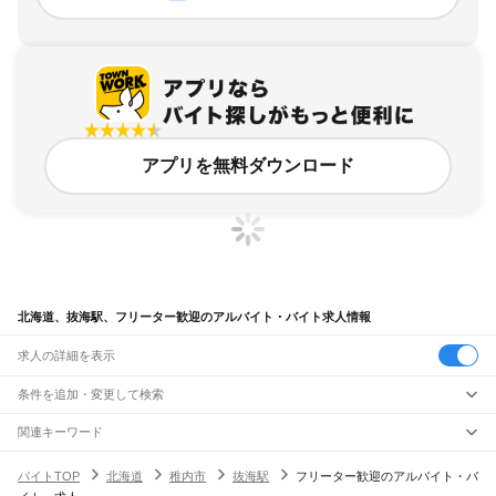
アプリを無料ダウンロード
北海道、抜海駅、フリーター歓迎のアルバイト・バイト求人情報
求人の詳細を表示
条件を追加・変更して検索
市区町村を追加・変更
関連キーワード
完全在宅ワーク 全国
シール貼り 在宅
現在地周辺
ガチャガチャ
犬カフェ
北海道
駅を追加・変更
バイトTOP
北海道
稚内市
抜海駅
フリーター歓迎のアルバイト・バ
北海道
すべて