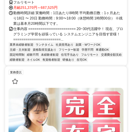
フルリモート
月給251,370円～687,525円
勤務時間詳細 実働時間：1日あたり8時間 平均勤務日数：1ヶ月あた
り18日 〜 20日 勤務時間：9:00〜18:00（休憩時間 1時間00分） ※残
業は基本月20時間以下です。
仕事内容 ======================= 20−30代活躍中！ 現在、プロ
グラミング学習を頑張っている システムエンジニアを目指す皆様！
=======================...
業界未経験者歓迎
ランチタイム
社員登用あり
副業・WワークOK
主婦・主夫歓迎
資格取得支援あり
フリーター歓迎
学歴不問
車通勤OK
固定時間制
経験不問
未経験者歓迎
住宅手当あり
フルリモート
交通費全額支給
経験者歓迎
ネイルOK
有資格者歓迎
研修あり
在宅OK
業務委託