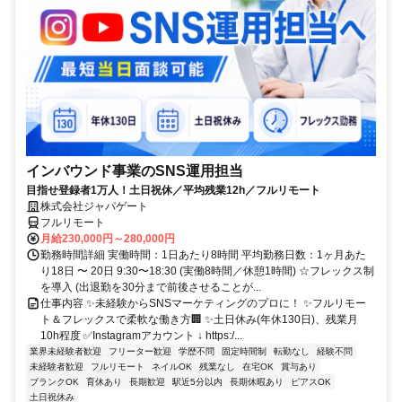
インバウンド事業のSNS運用担当
目指せ登録者1万人！土日祝休／平均残業12h／フルリモート
株式会社ジャパゲート
フルリモート
月給230,000円～280,000円
勤務時間詳細 実働時間：1日あたり8時間 平均勤務日数：1ヶ月あた
り18日 〜 20日 9:30〜18:30 (実働8時間／休憩1時間) ☆フレックス制
を導入 (出退勤を30分まで前後させることが...
仕事内容 ✨未経験からSNSマーケティングのプロに！ ✨フルリモー
ト＆フレックスで柔軟な働き方🏢 ✨土日休み(年休130日)、残業月
10h程度 ✅Instagramアカウント ↓ https:/...
業界未経験者歓迎
フリーター歓迎
学歴不問
固定時間制
転勤なし
経験不問
未経験者歓迎
フルリモート
ネイルOK
残業なし
在宅OK
賞与あり
ブランクOK
育休あり
長期歓迎
駅近5分以内
長期休暇あり
ピアスOK
土日祝休み