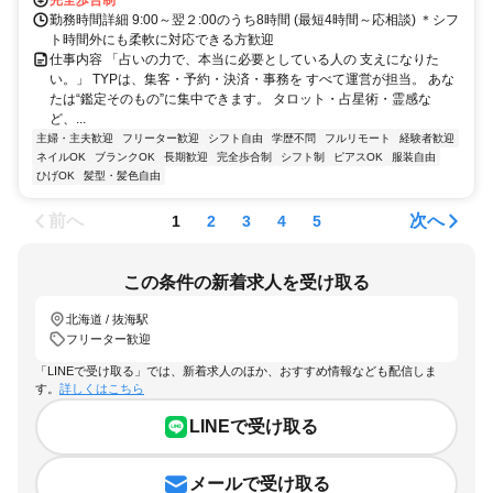
完全歩合制
勤務時間詳細 9:00～翌２:00のうち8時間 (最短4時間～応相談) ＊シフ
ト時間外にも柔軟に対応できる方歓迎
仕事内容 「占いの力で、本当に必要としている人の 支えになりた
い。」 TYPは、集客・予約・決済・事務を すべて運営が担当。 あな
たは“鑑定そのもの”に集中できます。 タロット・占星術・霊感な
ど、...
主婦・主夫歓迎
フリーター歓迎
シフト自由
学歴不問
フルリモート
経験者歓迎
ネイルOK
ブランクOK
長期歓迎
完全歩合制
シフト制
ピアスOK
服装自由
ひげOK
髪型・髪色自由
前へ
次へ
1
2
3
4
5
この条件の新着求人を受け取る
北海道 / 抜海駅
フリーター歓迎
「LINEで受け取る」では、新着求人のほか、おすすめ情報なども配信しま
す。
詳しくはこちら
LINEで受け取る
メールで受け取る