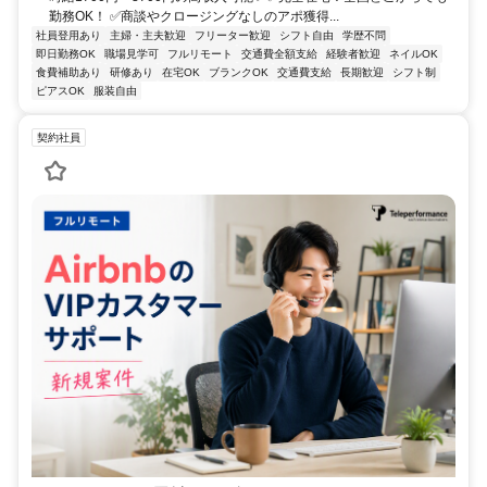
勤務OK！ ✅商談やクロージングなしのアポ獲得...
社員登用あり
主婦・主夫歓迎
フリーター歓迎
シフト自由
学歴不問
即日勤務OK
職場見学可
フルリモート
交通費全額支給
経験者歓迎
ネイルOK
食費補助あり
研修あり
在宅OK
ブランクOK
交通費支給
長期歓迎
シフト制
ピアスOK
服装自由
契約社員