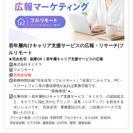
若年層向けキャリア支援サービスの広報・リサーチ|フ
ルリモート
★完全在宅・副業OK｜若年層キャリア支援サービスの広報
株式会社キミナラ
フルリモート
完全歩合制
勤務時間詳細 *完全在宅（フルリモート）* 全国どこからでも、PC・
スマートフォン等の通信環境があれば業務可能です。
‾‾‾‾‾‾‾‾‾‾‾‾‾‾‾‾‾‾‾‾‾‾‾‾‾‾‾‾‾‾ *業務環境* ● ...
仕事内容 ✨若年層向けキャリア支援サービス「キミナラ」の認知拡大
と、キャリアに悩む方のヒアリング・送客（トスアップ）を担当する
ポジションです。 完全在宅・業務委託のため、ご自身のペースで活
動いただけま...
フリーター歓迎
シフト自由
学歴不問
フルリモート
ネイルOK
在宅OK
完全歩合制
ピアスOK
服装自由
ひげOK
髪型・髪色自由