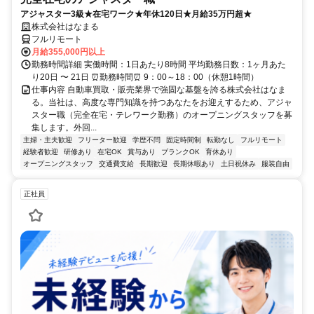
アジャスター3級★在宅ワーク★年休120日★月給35万円超★
株式会社はなまる
フルリモート
月給355,000円以上
勤務時間詳細 実働時間：1日あたり8時間 平均勤務日数：1ヶ月あた
り20日 〜 21日 ⏰勤務時間⏰ 9：00～18：00（休憩1時間）
仕事内容 自動車買取・販売業界で強固な基盤を誇る株式会社はなま
る。当社は、高度な専門知識を持つあなたをお迎えするため、アジャ
スター職（完全在宅・テレワーク勤務）のオープニングスタッフを募
集します。外回...
主婦・主夫歓迎
フリーター歓迎
学歴不問
固定時間制
転勤なし
フルリモート
経験者歓迎
研修あり
在宅OK
賞与あり
ブランクOK
育休あり
オープニングスタッフ
交通費支給
長期歓迎
長期休暇あり
土日祝休み
服装自由
正社員