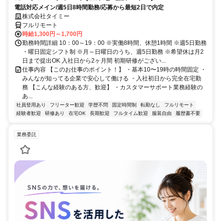
電話対応メイン/週5日8時間勤務/応募から最短2日で内定
株式会社タイミー
フルリモート
時給1,300円～1,700円
勤務時間詳細 10：00～19：00 ※実働8時間、休憩1時間 ※週5日勤務
・曜日固定シフト制 ※月～日曜日のうち、週5日勤務 ※希望休は月2
日まで提出OK 入社日から2ヶ月間 初期研修がござい...
仕事内容 【このお仕事のポイント！】 ・基本10〜19時の時間固定 ・
みんなが知ってる企業で安心して働ける ・入社初日から完全在宅勤
務 【こんな経験のある方、歓迎】 ・カスタマーサポート業務経験の
あ...
社員登用あり
フリーター歓迎
学歴不問
固定時間制
転勤なし
フルリモート
経験者歓迎
研修あり
在宅OK
長期歓迎
フルタイム歓迎
服装自由
履歴書不要
業務委託