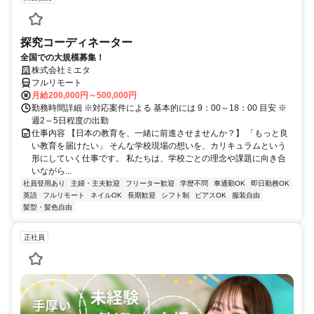
探究コーディネーター
全国での大規模募集！
株式会社ミエタ
フルリモート
月給200,000円～500,000円
勤務時間詳細 ※対応案件による 基本的には 9：00～18：00 目安 ※
週2～5日程度の出勤
仕事内容 【日本の教育を、一緒に前進させませんか？】 「もっと良
い教育を届けたい」 そんな学校現場の想いを、カリキュラムという
形にしていく仕事です。 私たちは、学校ごとの理念や課題に向き合
いながら...
社員登用あり
主婦・主夫歓迎
フリーター歓迎
学歴不問
車通勤OK
即日勤務OK
英語
フルリモート
ネイルOK
長期歓迎
シフト制
ピアスOK
服装自由
髪型・髪色自由
正社員