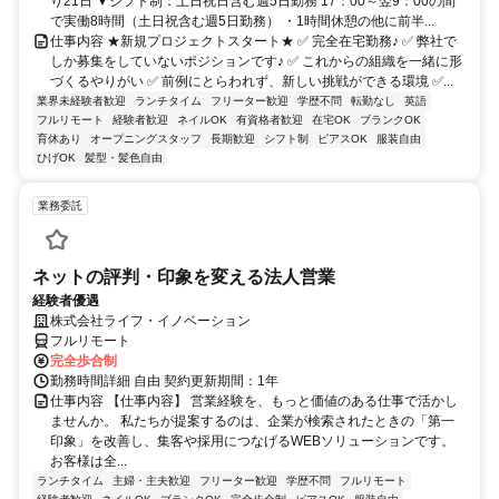
り21日 ▼シフト制：土日祝日含む週5日勤務 17：00～翌9：00の間
で実働8時間（土日祝含む週5日勤務） ・1時間休憩の他に前半...
仕事内容 ★新規プロジェクトスタート★ ✅ 完全在宅勤務♪ ✅ 弊社で
しか募集をしていないポジションです♪ ✅ これからの組織を一緒に形
づくるやりがい ✅ 前例にとらわれず、新しい挑戦ができる環境 ✅...
業界未経験者歓迎
ランチタイム
フリーター歓迎
学歴不問
転勤なし
英語
フルリモート
経験者歓迎
ネイルOK
有資格者歓迎
在宅OK
ブランクOK
育休あり
オープニングスタッフ
長期歓迎
シフト制
ピアスOK
服装自由
ひげOK
髪型・髪色自由
業務委託
ネットの評判・印象を変える法人営業
経験者優遇
株式会社ライフ・イノベーション
フルリモート
完全歩合制
勤務時間詳細 自由 契約更新期間：1年
仕事内容 【仕事内容】 営業経験を、もっと価値のある仕事で活かし
ませんか。 私たちが提案するのは、企業が検索されたときの「第一
印象」を改善し、集客や採用につなげるWEBソリューションです。
お客様は全...
ランチタイム
主婦・主夫歓迎
フリーター歓迎
学歴不問
フルリモート