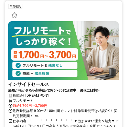
業務委託
インサイドセールス
経験が活かせる✨高時給✅20代〜30代活躍中！週休二日制✨
株式会社DREAM PONY
フルリモート
時給1,700円～3,700円
勤務時間詳細 9:00〜21:00の間でシフト制 希望時間帯は相談OK！ 契
約更新期間：1年
仕事内容 ─┘─┘─┘─┘─┘─┘─┘─┘─┘ ▼働きやすい理由＆魅力▼ ✅
時給1700円〜3700円の高収入可能✨ ✅完全在宅！全国どこからでも