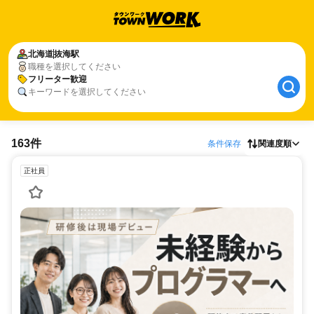
北海道
抜海駅
職種を選択してください
フリーター歓迎
キーワードを選択してください
163件
条件保存
関連度順
正社員