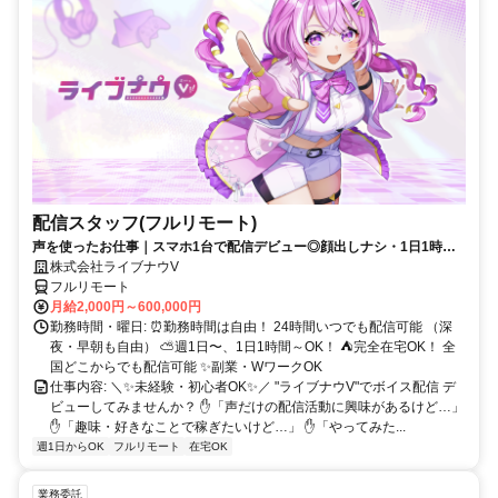
配信スタッフ(フルリモート)
声を使ったお仕事｜スマホ1台で配信デビュー◎顔出しナシ・1日1時間
～OK♪
株式会社ライブナウV
フルリモート
月給2,000円～600,000円
勤務時間・曜日: ⏰勤務時間は自由！ 24時間いつでも配信可能 （深
夜・早朝も自由） ⛅週1日〜、1日1時間～OK！ ⛺完全在宅OK！ 全
国どこからでも配信可能 ✨副業・WワークOK
仕事内容: ＼✨未経験・初心者OK✨／ "ライブナウV"でボイス配信 デ
ビューしてみませんか？ ✋「声だけの配信活動に興味があるけど…」
✋「趣味・好きなことで稼ぎたいけど…」 ✋「やってみた...
週1日からOK
フルリモート
在宅OK
業務委託