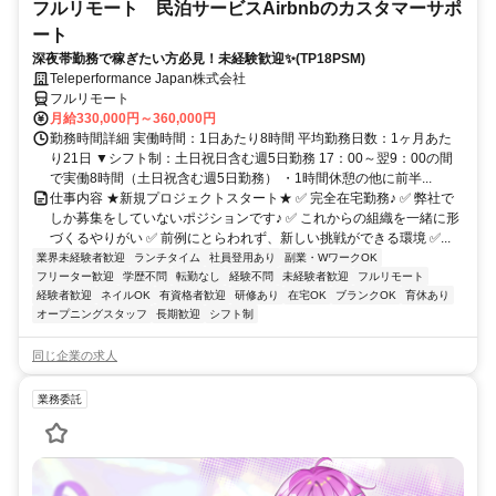
フルリモート 民泊サービスAirbnbのカスタマーサポ
ート
深夜帯勤務で稼ぎたい方必見！未経験歓迎✨(TP18PSM)
Teleperformance Japan株式会社
フルリモート
月給330,000円～360,000円
勤務時間詳細 実働時間：1日あたり8時間 平均勤務日数：1ヶ月あた
り21日 ▼シフト制：土日祝日含む週5日勤務 17：00～翌9：00の間
で実働8時間（土日祝含む週5日勤務） ・1時間休憩の他に前半...
仕事内容 ★新規プロジェクトスタート★ ✅ 完全在宅勤務♪ ✅ 弊社で
しか募集をしていないポジションです♪ ✅ これからの組織を一緒に形
づくるやりがい ✅ 前例にとらわれず、新しい挑戦ができる環境 ✅...
業界未経験者歓迎
ランチタイム
社員登用あり
副業・WワークOK
フリーター歓迎
学歴不問
転勤なし
経験不問
未経験者歓迎
フルリモート
経験者歓迎
ネイルOK
有資格者歓迎
研修あり
在宅OK
ブランクOK
育休あり
オープニングスタッフ
長期歓迎
シフト制
同じ企業の求人
業務委託