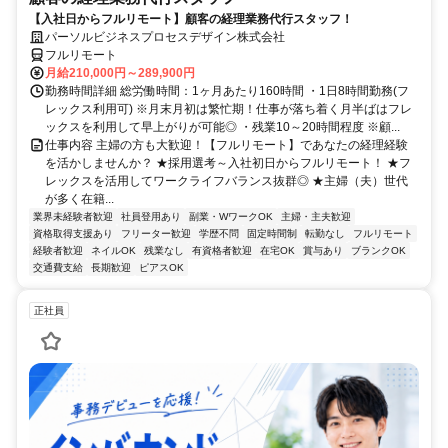
【入社日からフルリモート】顧客の経理業務代行スタッフ！
パーソルビジネスプロセスデザイン株式会社
フルリモート
月給210,000円～289,900円
勤務時間詳細 総労働時間：1ヶ月あたり160時間 ・1日8時間勤務(フ
レックス利用可) ※月末月初は繁忙期！仕事が落ち着く月半ばはフレ
ックスを利用して早上がりが可能◎ ・残業10～20時間程度 ※顧...
仕事内容 主婦の方も大歓迎！【フルリモート】であなたの経理経験
を活かしませんか？ ★採用選考～入社初日からフルリモート！ ★フ
レックスを活用してワークライフバランス抜群◎ ★主婦（夫）世代
が多く在籍...
業界未経験者歓迎
社員登用あり
副業・WワークOK
主婦・主夫歓迎
資格取得支援あり
フリーター歓迎
学歴不問
固定時間制
転勤なし
フルリモート
経験者歓迎
ネイルOK
残業なし
有資格者歓迎
在宅OK
賞与あり
ブランクOK
交通費支給
長期歓迎
ピアスOK
正社員