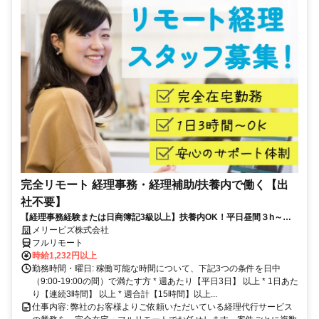
完全リモート 経理事務・経理補助/扶養内で働く【出
社不要】
【経理事務経験または日商簿記3級以上】扶養内OK！平日昼間３h～。
完全在宅で育児・介護中の方も大歓迎♪
メリービズ株式会社
フルリモート
時給1,232円以上
勤務時間・曜日: 稼働可能な時間について、下記3つの条件を日中
（9:00-19:00の間）で満たす方 * 週あたり【平日3日】 以上 * 1日あた
り【連続3時間】 以上 * 週合計【15時間】以上...
仕事内容: 弊社のお客様よりご依頼いただいている経理代行サービス