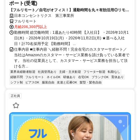
ポート(受電)
【フルリモート／自宅がオフィス！】通勤時間を丸々有効活用◎リモー
ト研修・フォロー充実で在宅でも安心★セールス要素一切なし！
日本コンセントリクス 第三事業所
フルリモート
月給206,300円以上
勤務時間 総労働時間：1週あたり40時間 【入社日】 ・2026年10月1
日(木) ・2026年10月19日(月) ・2026年11月2日(月) ★選べる入社
日！計70名採用予定 【勤務時間】 ...
仕事内容 ■仕事内容 ＼経験不問！完全在宅のカスタマーサポート／
当社はAmazonのカスタマー・サービス業務を請け負っている業者で
す。 当社の従業員として、カスタマー・サービス業務を担当して頂
ける方...
業界未経験者歓迎
社員登用あり
主婦・主夫歓迎
フリーター歓迎
転勤なし
経験不問
フルリモート
ネイルOK
研修あり
在宅OK
ブランクOK
育休あり
シフト制
ピアスOK
服装自由
友達と応募OK
髪型・髪色自由
正社員