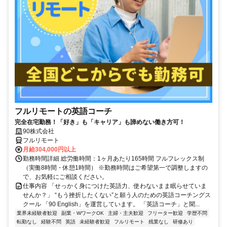
フルリモートの英語コーチ
完全在宅勤務！「好き」も「キャリア」も諦めない働き方可！
90株式会社
フルリモート
月給304,000円以上
勤務時間詳細 総労働時間：1ヶ月あたり165時間 フルフレックス制
（実働8時間・休憩1時間） ※勤務時間はご希望第一で調整しますの
で、お気軽にご相談ください。
仕事内容 「せっかく身につけた英語力、使わないまま眠らせていま
せんか？」 “もう挫折したくない”と願う人のための英語コーチングス
クール 「90 English」を運営しています。 「英語コーチ」と聞...
業界未経験者歓迎
副業・WワークOK
主婦・主夫歓迎
フリーター歓迎
学歴不問
転勤なし
経験不問
英語
未経験者歓迎
フルリモート
残業なし
研修あり