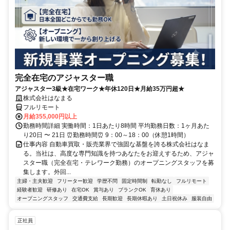
完全在宅のアジャスター職
アジャスター3級★在宅ワーク★年休120日★月給35万円超★
株式会社はなまる
フルリモート
月給355,000円以上
勤務時間詳細 実働時間：1日あたり8時間 平均勤務日数：1ヶ月あた
り20日 〜 21日 ⏰勤務時間⏰ 9：00～18：00（休憩1時間）
仕事内容 自動車買取・販売業界で強固な基盤を誇る株式会社はなま
る。当社は、高度な専門知識を持つあなたをお迎えするため、アジャ
スター職（完全在宅・テレワーク勤務）のオープニングスタッフを募
集します。外回...
主婦・主夫歓迎
フリーター歓迎
学歴不問
固定時間制
転勤なし
フルリモート
経験者歓迎
研修あり
在宅OK
賞与あり
ブランクOK
育休あり
オープニングスタッフ
交通費支給
長期歓迎
長期休暇あり
土日祝休み
服装自由
正社員