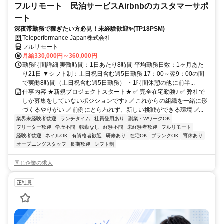
フルリモート 民泊サービスAirbnbのカスタマーサポ
ート
深夜帯勤務で稼ぎたい方必見！未経験歓迎✨(TP18PSM)
Teleperformance Japan株式会社
フルリモート
月給330,000円～360,000円
勤務時間詳細 実働時間：1日あたり8時間 平均勤務日数：1ヶ月あた
り21日 ▼シフト制：土日祝日含む週5日勤務 17：00～翌9：00の間
で実働8時間（土日祝含む週5日勤務） ・1時間休憩の他に前半...
仕事内容 ★新規プロジェクトスタート★ ✅ 完全在宅勤務♪ ✅ 弊社で
しか募集をしていないポジションです♪ ✅ これからの組織を一緒に形
づくるやりがい ✅ 前例にとらわれず、新しい挑戦ができる環境 ✅...
業界未経験者歓迎
ランチタイム
社員登用あり
副業・WワークOK
フリーター歓迎
学歴不問
転勤なし
経験不問
未経験者歓迎
フルリモート
経験者歓迎
ネイルOK
有資格者歓迎
研修あり
在宅OK
ブランクOK
育休あり
オープニングスタッフ
長期歓迎
シフト制
同じ企業の求人
正社員