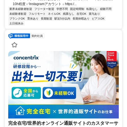
10h程度 ✅Instagramアカウント ↓ https:/...
業界未経験者歓迎
フリーター歓迎
学歴不問
固定時間制
転勤なし
経験不問
未経験者歓迎
フルリモート
ネイルOK
残業なし
在宅OK
賞与あり
ブランクOK
育休あり
長期歓迎
駅近5分以内
長期休暇あり
ピアスOK
土日祝休み
契約社員
完全在宅/世界的オンライン通販サイトのカスタマーサ