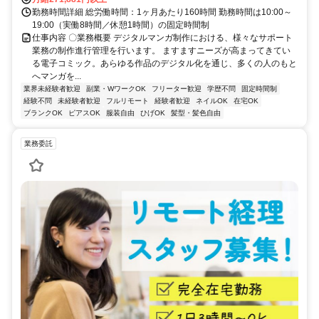
勤務時間詳細 総労働時間：1ヶ月あたり160時間 勤務時間は10:00～
19:00（実働8時間／休憩1時間）の固定時間制
仕事内容 〇業務概要 デジタルマンガ制作における、様々なサポート
業務の制作進行管理を行います。 ますますニーズが高まってきてい
る電子コミック。あらゆる作品のデジタル化を通じ、多くの人のもと
へマンガを...
業界未経験者歓迎
副業・WワークOK
フリーター歓迎
学歴不問
固定時間制
経験不問
未経験者歓迎
フルリモート
経験者歓迎
ネイルOK
在宅OK
ブランクOK
ピアスOK
服装自由
ひげOK
髪型・髪色自由
業務委託