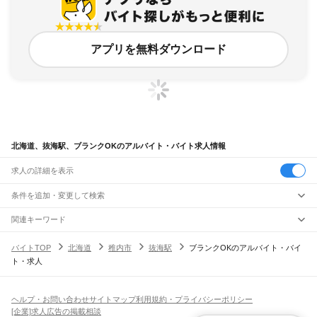
アプリを無料ダウンロード
北海道、抜海駅、ブランクOKのアルバイト・バイト求人情報
求人の詳細を表示
条件を追加・変更して検索
市区町村を追加・変更
関連キーワード
完全在宅ワーク 全国
シール貼り 在宅
現在地周辺
ガチャガチャ
犬カフェ
北海道
駅を追加・変更
バイトTOP
北海道
稚内市
抜海駅
ブランクOKのアルバイト・バイ
北海道
すべて
ト・求人
札幌市
すべて
職種を追加・変更
JR函館本線(函館～長万部)
中央区
北区
東区
白石区
豊平区
南区
西区
厚別区
手稲区
清田区
函館駅
五稜郭駅
桔梗駅
大中山駅
七飯駅
新函館北斗駅
仁山駅
大沼駅
大沼公園駅
飲食・フードサービス
函館市
小樽市
旭川市
室蘭市
釧路市
帯広市
北見市
夕張市
岩見沢市
網走市
留萌市
特徴を追加・変更
赤井川駅
駒ケ岳駅
鹿部駅
渡島沼尻駅
渡島砂原駅
掛澗駅
尾白内駅
東森駅
森駅
石倉駅
飲食・フードサービス
すべて
ヘルプ・お問い合わせ
サイトマップ
利用規約・プライバシーポリシー
苫小牧市
稚内市
美唄市
芦別市
江別市
赤平市
紋別市
士別市
名寄市
三笠市
根室市
落部駅
野田生駅
山越駅
八雲駅
山崎駅
黒岩駅
国縫駅
中ノ沢駅
長万部駅
ホールスタッフ
キッチンスタッフ
皿洗い・洗い場
精肉・鮮魚加工
給食調理
人気
[企業]求人広告の掲載相談
千歳市
滝川市
砂川市
歌志内市
深川市
富良野市
登別市
恵庭市
伊達市
北広島市
雇用形態を追加・変更