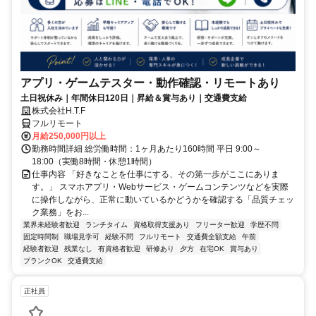
アプリ・ゲームテスター・動作確認・リモートあり
土日祝休み｜年間休日120日｜昇給＆賞与あり｜交通費支給
株式会社H.T.F
フルリモート
月給250,000円以上
勤務時間詳細 総労働時間：1ヶ月あたり160時間 平日 9:00～
18:00（実働8時間・休憩1時間）
仕事内容 「好きなことを仕事にする、その第一歩がここにありま
す。」 スマホアプリ・Webサービス・ゲームコンテンツなどを実際
に操作しながら、正常に動いているかどうかを確認する「品質チェッ
ク業務」をお...
業界未経験者歓迎
ランチタイム
資格取得支援あり
フリーター歓迎
学歴不問
固定時間制
職場見学可
経験不問
フルリモート
交通費全額支給
午前
経験者歓迎
残業なし
有資格者歓迎
研修あり
夕方
在宅OK
賞与あり
ブランクOK
交通費支給
正社員