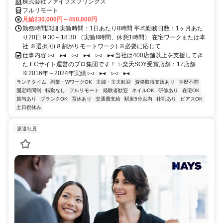
株式会社ファイブスプリングス
フルリモート
月給230,000円～450,000円
勤務時間詳細 実働時間：1日あたり8時間 平均勤務日数：1ヶ月あた
り20日 9:30～18:30 （実働8時間、休憩1時間） 在宅ワークまたは本
社 ※選択可(８割がリモートワーク) ※必要に応じて...
仕事内容 ▹◃┄▸◂┄▹◃┄▸◂┄▹◃┄▸◂ 当社は400店舗以上を支援してき
た ECサイト運営のプロ集団です！ ✨楽天SOY受賞店舗：17店舗
※2016年～2024年実績 ▹◃┄▸◂┄▹◃┄▸◂...
ランチタイム
副業・WワークOK
主婦・主夫歓迎
資格取得支援あり
学歴不問
固定時間制
転勤なし
フルリモート
経験者歓迎
ネイルOK
研修あり
在宅OK
賞与あり
ブランクOK
育休あり
交通費支給
駅近5分以内
社割あり
ピアスOK
土日祝休み
派遣社員