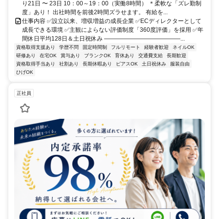
り21日 〜 23日 10：00～19：00（実働8時間） ＊柔軟な「ズレ勤制
度」あり！ 出社時間を前後2時間ズラせます。 有給を...
仕事内容 ✅設立以来、増収増益の成長企業 ✅ECディレクターとして
成長できる環境 ✅主観によらない評価制度「360度評価」を採用 ✅年
間休日平均128日＆土日祝休み ―――――――――――――...
資格取得支援あり
学歴不問
固定時間制
フルリモート
経験者歓迎
ネイルOK
研修あり
在宅OK
賞与あり
ブランクOK
育休あり
交通費支給
長期歓迎
資格取得手当あり
社割あり
長期休暇あり
ピアスOK
土日祝休み
服装自由
ひげOK
正社員