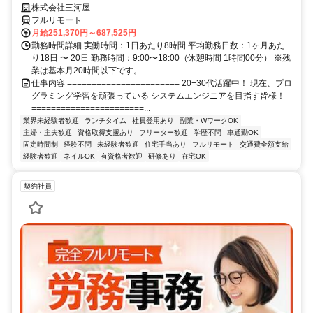
株式会社三河屋
フルリモート
月給251,370円～687,525円
勤務時間詳細 実働時間：1日あたり8時間 平均勤務日数：1ヶ月あた
り18日 〜 20日 勤務時間：9:00〜18:00（休憩時間 1時間00分） ※残
業は基本月20時間以下です。
仕事内容 ======================= 20−30代活躍中！ 現在、プロ
グラミング学習を頑張っている システムエンジニアを目指す皆様！
=======================...
業界未経験者歓迎
ランチタイム
社員登用あり
副業・WワークOK
主婦・主夫歓迎
資格取得支援あり
フリーター歓迎
学歴不問
車通勤OK
固定時間制
経験不問
未経験者歓迎
住宅手当あり
フルリモート
交通費全額支給
経験者歓迎
ネイルOK
有資格者歓迎
研修あり
在宅OK
契約社員