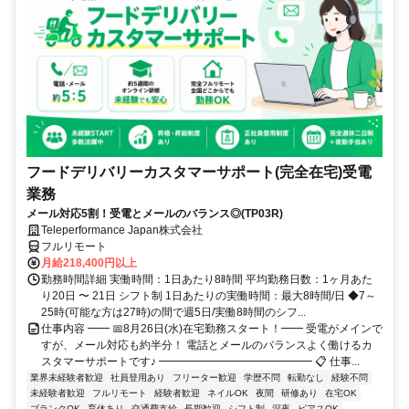
フードデリバリーカスタマーサポート(完全在宅)受電
業務
メール対応5割！受電とメールのバランス◎(TP03R)
Teleperformance Japan株式会社
フルリモート
月給218,400円以上
勤務時間詳細 実働時間：1日あたり8時間 平均勤務日数：1ヶ月あた
り20日 〜 21日 シフト制 1日あたりの実働時間：最大8時間/日 ◆7～
25時(可能な方は27時)の間で週5日/実働8時間のシフ...
仕事内容 ━━ 📅8月26日(水)在宅勤務スタート！━━ 受電がメインで
すが、メール対応も約半分！ 電話とメールのバランスよく働けるカ
スタマーサポートです♪ ━━━━━━━━━━━━━━ 📋 仕事...
業界未経験者歓迎
社員登用あり
フリーター歓迎
学歴不問
転勤なし
経験不問
未経験者歓迎
フルリモート
経験者歓迎
ネイルOK
夜間
研修あり
在宅OK
ブランクOK
育休あり
交通費支給
長期歓迎
シフト制
深夜
ピアスOK