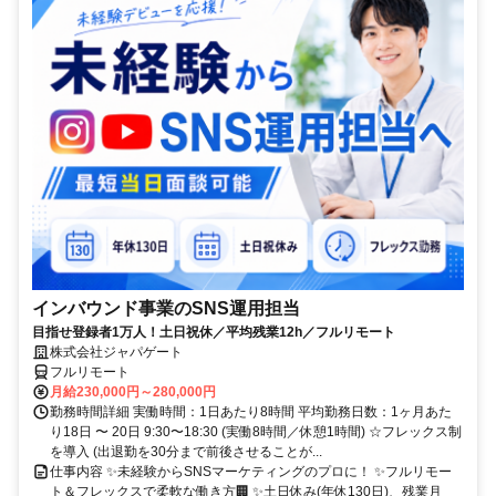
インバウンド事業のSNS運用担当
目指せ登録者1万人！土日祝休／平均残業12h／フルリモート
株式会社ジャパゲート
フルリモート
月給230,000円～280,000円
勤務時間詳細 実働時間：1日あたり8時間 平均勤務日数：1ヶ月あた
り18日 〜 20日 9:30〜18:30 (実働8時間／休憩1時間) ☆フレックス制
を導入 (出退勤を30分まで前後させることが...
仕事内容 ✨未経験からSNSマーケティングのプロに！ ✨フルリモー
ト＆フレックスで柔軟な働き方🏢 ✨土日休み(年休130日)、残業月