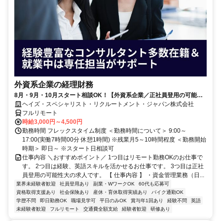
外資系企業の経理財務
8月・9月・10月スタート相談OK！【外資系企業／正社員登用の可能性
大／700万～800万／リモート勤務OK】経理財務
ヘイズ・スペシャリスト・リクルートメント・ジャパン株式会社
フルリモート
時給3,000円～4,500円
勤務時間 フレックスタイム制度 ＜勤務時間について＞ 9:00～
17:00(実働7時間00分 休憩1時間) ※残業月5～10時間程度 ＜勤務開始
時期＞ 即日～ ※スタート日相談可
仕事内容 ＼おすすめポイント／ 1つ目はリモート勤務OKのお仕事で
す。 2つ目は経験、英語スキルを活かせるお仕事です。 3つ目は正社
員登用の可能性大の求人です。 【 仕事内容 】 ・資金管理業務（日...
業界未経験者歓迎
社員登用あり
副業・WワークOK
60代も応募可
資格取得支援あり
社会保険あり
産休・育休取得実績あり
バイク通勤OK
学歴不問
即日勤務OK
職場見学可
平日のみOK
賞与年1回あり
経験不問
英語
未経験者歓迎
フルリモート
交通費全額支給
経験者歓迎
研修あり