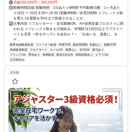
月給250,000円～280,000円
勤務時間詳細 実働時間：1日あたり8時間 平均勤務日数：1ヶ月あた
り18日 〜 20日 9:30〜18:30 (実働8時間／休憩1時間) ☆フレックス制
を導入 (出退勤を30分まで前後させることが...
仕事内容 ☆フルリモート・在宅勤務OK、AI×採用支援プロダクトに関
われる ☆フレックス制＆土日祝休み、年間休日130日以上でプライベ
ートも充実 ＜何をやっている会社か？＞ 「出会いを、資産に」を
テ...
業界未経験者歓迎
フリーター歓迎
学歴不問
固定時間制
転勤なし
経験不問
未経験者歓迎
フルリモート
ネイルOK
残業なし
在宅OK
賞与あり
ブランクOK
育休あり
長期歓迎
駅近5分以内
長期休暇あり
ピアスOK
土日祝休み
正社員