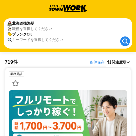
北海道
北海道
抜海駅
抜海駅
職種を選択してください
ブランクOK
ブランクOK
キーワードを選択してください
719件
条件保存
関連度順
業務委託