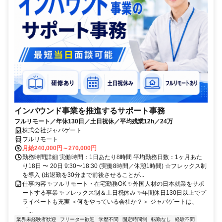
インバウンド事業を推進するサポート事務
フルリモート／年休130日／土日祝休／平均残業12h／24万
株式会社ジャパゲート
フルリモート
月給240,000円～270,000円
勤務時間詳細 実働時間：1日あたり8時間 平均勤務日数：1ヶ月あた
り18日 〜 20日 9:30〜18:30 (実働8時間／休憩1時間) ☆フレックス制
を導入 (出退勤を30分まで前後させることが...
仕事内容 ✨フルリモート・在宅勤務OK ✨外国人材の日本就業をサポ
ートする事業 ✨フレックス制＆土日祝休み ✨年間休日130日以上でプ
ライベートも充実 ＜何をやっている会社か？＞ ジャパゲートは、
「...
業界未経験者歓迎
フリーター歓迎
学歴不問
固定時間制
転勤なし
経験不問