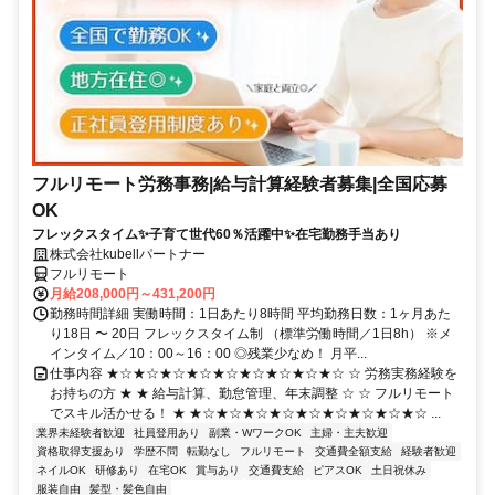
フルリモート労務事務|給与計算経験者募集|全国応募
OK
フレックスタイム✨子育て世代60％活躍中✨在宅勤務手当あり
株式会社kubellパートナー
フルリモート
月給208,000円～431,200円
勤務時間詳細 実働時間：1日あたり8時間 平均勤務日数：1ヶ月あた
り18日 〜 20日 フレックスタイム制 （標準労働時間／1日8h） ※メ
インタイム／10：00～16：00 ◎残業少なめ！ 月平...
仕事内容 ★☆★☆★☆★☆★☆★☆★☆★☆★☆ ☆ 労務実務経験を
お持ちの方 ★ ★ 給与計算、勤怠管理、年末調整 ☆ ☆ フルリモート
でスキル活かせる！ ★ ★☆★☆★☆★☆★☆★☆★☆★☆★☆ ...
業界未経験者歓迎
社員登用あり
副業・WワークOK
主婦・主夫歓迎
資格取得支援あり
学歴不問
転勤なし
フルリモート
交通費全額支給
経験者歓迎
ネイルOK
研修あり
在宅OK
賞与あり
交通費支給
ピアスOK
土日祝休み
服装自由
髪型・髪色自由