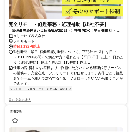
完全リモート 経理事務・経理補助【出社不要】
【経理事務経験または日商簿記3級以上】扶養内OK！平日昼間３h～。
完全在宅で育児・介護中の方も大歓迎♪
メリービズ株式会社
フルリモート
時給1,232円以上
勤務時間・曜日: 稼働可能な時間について、下記3つの条件を日中
（9:00-19:00の間）で満たす方 * 週あたり【平日3日】 以上 * 1日あた
り【連続3時間】 以上 * 週合計【15時間】以上...
仕事内容: 弊社のお客様よりご依頼いただいている経理代行サービス
の業務を、完全在宅・フルリモートでお任せします。案件ごとに複数
名でチームを組んで対応するため、フォローし合いながら働くことが
できます。...
シフト自由
フルリモート
在宅OK
昇給あり
同じ企業の求人
業務委託