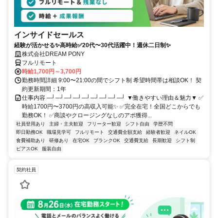
インサイドセールス
経験が活かせる✨高時給✅20代〜30代活躍中！週休二日制✨
株式会社DREAM PONY
フルリモート
時給1,700円～3,700円
勤務時間詳細 9:00〜21:00の間でシフト制 希望時間帯は相談OK！ 契
約更新期間：1年
仕事内容 ─┘─┘─┘─┘─┘─┘─┘─┘─┘ ▼働きやすい理由＆魅力▼ ✅
時給1700円〜3700円の高収入可能✨ ✅完全在宅！全国どこからでも
勤務OK！ ✅商談やクロージングなしのアポ獲得...
社員登用あり
主婦・主夫歓迎
フリーター歓迎
シフト自由
学歴不問
即日勤務OK
職場見学可
フルリモート
交通費全額支給
経験者歓迎
ネイルOK
食費補助あり
研修あり
在宅OK
ブランクOK
交通費支給
長期歓迎
シフト制
ピアスOK
服装自由
契約社員