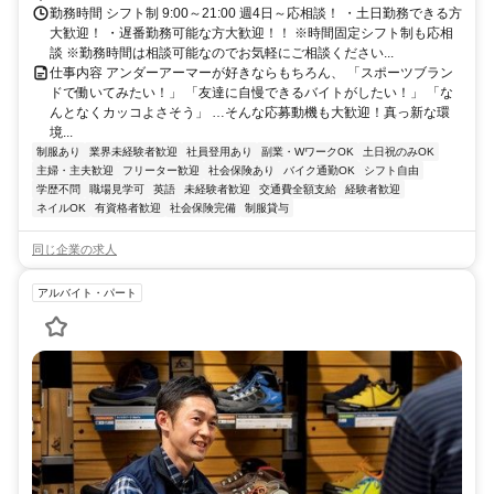
バス通勤の方は、入り時間ご相談に応じます！
勤務時間 シフト制 9:00～21:00 週4日～応相談！ ・土日勤務できる方
大歓迎！ ・遅番勤務可能な方大歓迎！！ ※時間固定シフト制も応相
談 ※勤務時間は相談可能なのでお気軽にご相談ください...
仕事内容 アンダーアーマーが好きならもちろん、 「スポーツブラン
ドで働いてみたい！」 「友達に自慢できるバイトがしたい！」 「な
んとなくカッコよさそう」 …そんな応募動機も大歓迎！真っ新な環
境...
制服あり
業界未経験者歓迎
社員登用あり
副業・WワークOK
土日祝のみOK
主婦・主夫歓迎
フリーター歓迎
社会保険あり
バイク通勤OK
シフト自由
学歴不問
職場見学可
英語
未経験者歓迎
交通費全額支給
経験者歓迎
ネイルOK
有資格者歓迎
社会保険完備
制服貸与
同じ企業の求人
アルバイト・パート