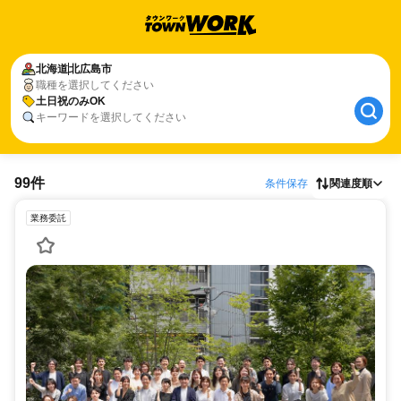
北海道
北広島市
職種を選択してください
土日祝のみOK
キーワードを選択してください
99件
条件保存
関連度順
業務委託