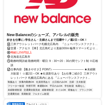
New Balanceのシューズ、アパレルの販売
好きを仕事に♪学生さん・主婦さんまで活躍中！／週2日～OK！
三井アウトレットパーク札幌北広島内 『ニューバランスファクトリ
ーストア』
交通・アクセス 【車】北広島ICより直線300m 輪厚スマートICより約
10分 【電車・バス】札幌駅・福住駅・大谷地駅・北広島駅・新札幌
時給1,250円以上
駅・新千歳空港・南千歳駅・函館方面 各方面から可能
北海道北広島市
勤務時間詳細 勤務時間・曜日: 9：30〜20：30の間でシフト制 ※応相
談
仕事内容 【働きやすさ】POINT♪ ――――――――――― ★未経験
大歓迎！ ☆週2日～OK ★社員割引あり 【お仕事ご紹介】 三井アウト
レットパーク 札幌北広島内にある 『ニューバランスファクト...
制服あり
扶養内勤務OK
社員登用あり
土日祝のみOK
主婦・主夫歓迎
フリーター歓迎
学歴不問
車通勤OK
平日のみOK
学生歓迎
転勤なし
未経験者歓迎
交通費全額支給
経験者歓迎
ネイルOK
研修あり
ブランクOK
交通費支給
長期歓迎
フルタイム歓迎
アルバイト・パート