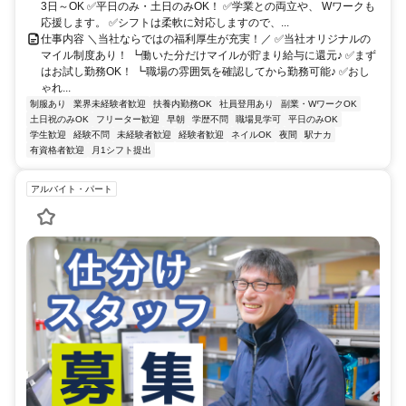
3日～OK ✅平日のみ・土日のみOK！ ✅学業との両立や、 Wワークも
応援します。 ✅シフトは柔軟に対応しますので、...
仕事内容 ＼当社ならではの福利厚生が充実！／ ✅当社オリジナルの
マイル制度あり！ ┗働いた分だけマイルが貯まり給与に還元♪ ✅まず
はお試し勤務OK！ ┗職場の雰囲気を確認してから勤務可能♪ ✅おし
ゃれ...
制服あり
業界未経験者歓迎
扶養内勤務OK
社員登用あり
副業・WワークOK
土日祝のみOK
フリーター歓迎
早朝
学歴不問
職場見学可
平日のみOK
学生歓迎
経験不問
未経験者歓迎
経験者歓迎
ネイルOK
夜間
駅ナカ
有資格者歓迎
月1シフト提出
アルバイト・パート