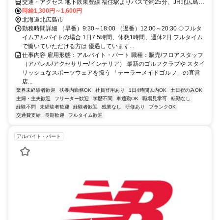
交通・アクセス 地下鉄東豊線 福住駅よりバスで約25分、JR北広島駅
からバスで約25分
時給1,300円～1,600円
北海道北広島市
勤務時間詳細 （早番）9:30～18:00 （遅番）12:00～20:30 ◇フルタ
イムアルバイトの場合 1日7.5時間、休憩1時間、週休2日 フルタイム
で働いていただける方は 優遇しています...
仕事内容 雇用形態：アルバイト・パート 職種：販売/フロアスタッフ
（アパレル/アクセサリー/インテリア） 最新のゴルフクラブや スタイ
リッシュなスポーツウェアを扱う 「テーラーメイドゴルフ」の直営
店...
業界未経験者歓迎
扶養内勤務OK
社員登用あり
1日4時間以内OK
土日祝のみOK
主婦・主夫歓迎
フリーター歓迎
学歴不問
車通勤OK
職場見学可
転勤なし
経験不問
未経験者歓迎
経験者歓迎
残業なし
研修あり
ブランクOK
交通費支給
長期歓迎
フルタイム歓迎
アルバイト・パート