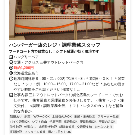
ハンバーガー店のレジ・調理業務スタッフ
フードコート内で残業なし！シフト融通が効く環境です
ハングリーベア
交通・アクセス 三井アウトレットパーク内
時給1,200円
北海道北広島市
勤務時間詳細 9：00～21：00内で1日4～8h ＊週2日～ＯＫ！ ＊残業
なし ＊シフト例…10:00～15:00、17:00～21:00など ＊あなたの働き
やすい時間をご相談ください! 残業なし...
仕事内容 三井アウトレットパーク札幌北広島のフードコートでのお
仕事です。 接客業務と調理業務をお任せします。 ＜接客＞レジ・注
文受付。 ＜調理＞調理業務全般。トマト・レタスのカットなど補助
的な内容か...
制服あり
副業・WワークOK
土日祝のみOK
主婦・主夫歓迎
フリーター歓迎
バイク通勤OK
シフト自由
学歴不問
車通勤OK
即日勤務OK
平日のみOK
学生歓迎
転勤なし
未経験者歓迎
経験者歓迎
交通費支給
まかないあり
長期歓迎
フルタイム歓迎
週2・3日からOK