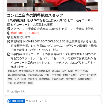
コンビニ店内の調理補助スタッフ
【未経験歓迎】地元LOVEなあなたに★人気コンビニ「セイコーマー
ト」で働こう♪接客なし◎
セイコーマート 北広島北の里店
アクセス ＪＲ千歳線 北広島東口3徒歩約44分、ＪＲ千歳線 上野幌徒
歩約90分
時給1,105円～1,382円
北海道北広島市
勤務時間 14:00-18:00/4:00-7:00/8:30-13:30 ※土日勤務できる方大歓
迎 ※厨房作業。レジ作業はございません。 ※Wワーク応相談 ＜勤務
日数や時間はご相談ください♪＞ 上記...
仕事内容 ◎セイコーマートの仕事内容◎ ＼未経験大歓迎！初めての
方も安心スタート／ 「セコマ」「セーコマ」の愛称でお馴染みの セ
イコーマート店内のホットシェフキッチンで、 おにぎりをにぎる・
食材を炒め...
制服あり
扶養内勤務OK
社員登用あり
週1日からOK
副業・WワークOK
1日4時間以内OK
土日祝のみOK
主婦・主夫歓迎
60代も応募可
フリーター歓迎
早朝
シフト自由
学歴不問
車通勤OK
平日のみOK
学生歓迎
未経験者歓迎
午前
経験者歓迎
夜間
同じ企業の求人
アルバイト・パート