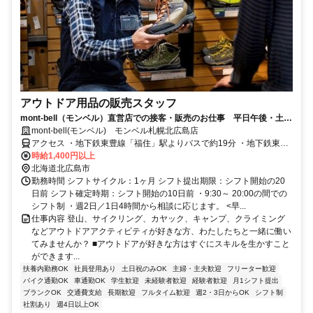
アウトドア用品の販売スタッフ
mont-bell（モンベル）直営店での接客・販売のお仕事 平日午後・土日
に働きたい方
mont-bell(モンベル) モンベル札幌北広島店
アクセス ・地下鉄東豊線「福住」駅よりバスで約19分 ・地下鉄東西
線「大谷地」駅よりバスで約25分 ・JR北広島駅よりバスで約25分
時給1,400円以上
北海道北広島市
勤務時間 シフトサイクル：1ヶ月 シフト提出期限：シフト開始の20
日前 シフト確定時期：シフト開始の10日前 ・9:30～ 20:00の間での
シフト制 ・週2日／1日4時間から相談に応じます。 <早...
仕事内容 登山、サイクリング、カヤック、キャンプ、クライミング
などアウトドアアクティビティが好きな方、わたしたちと一緒に働い
てみませんか？ ■アウトドアが好きな方はすぐにスキルを生かすこと
ができます...
扶養内勤務OK
社員登用あり
土日祝のみOK
主婦・主夫歓迎
フリーター歓迎
バイク通勤OK
車通勤OK
学生歓迎
未経験者歓迎
経験者歓迎
月1シフト提出
ブランクOK
交通費支給
長期歓迎
フルタイム歓迎
週2・3日からOK
シフト制
社割あり
週4日以上OK