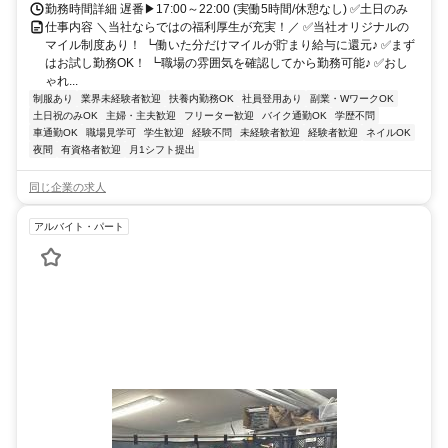
勤務時間詳細 遅番▶17:00～22:00 (実働5時間/休憩なし) ✅土日のみ
仕事内容 ＼当社ならではの福利厚生が充実！／ ✅当社オリジナルの
マイル制度あり！ ┗働いた分だけマイルが貯まり給与に還元♪ ✅まず
はお試し勤務OK！ ┗職場の雰囲気を確認してから勤務可能♪ ✅おし
ゃれ...
制服あり
業界未経験者歓迎
扶養内勤務OK
社員登用あり
副業・WワークOK
土日祝のみOK
主婦・主夫歓迎
フリーター歓迎
バイク通勤OK
学歴不問
車通勤OK
職場見学可
学生歓迎
経験不問
未経験者歓迎
経験者歓迎
ネイルOK
夜間
有資格者歓迎
月1シフト提出
同じ企業の求人
アルバイト・パート