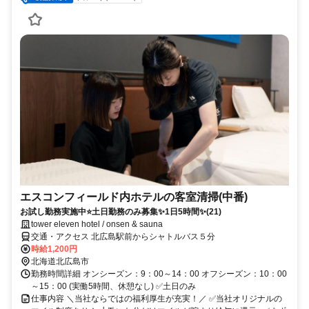
エスコンフィールド内ホテルの客室清掃(中番)
お試し勤務実施中⭐土日勤務のみ募集✨1日5時間✨(21)
tower eleven hotel / onsen & sauna
交通・アクセス 北広島駅前からシャトルバス５分
時給1,200円
北海道北広島市
勤務時間詳細 オンシーズン：9：00～14：00 オフシーズン：10：00
～15：00 (実働5時間、休憩なし) ✅土日のみ
仕事内容 ＼当社ならではの福利厚生が充実！／ ✅当社オリジナルの