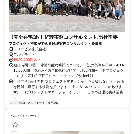
【完全在宅OK】経理実務コンサルタント/出社不要
プロジェクト推進ができる経理実務コンサルタントを募集
メリービズ株式会社
フルリモート
時給2,000円以上
勤務時間・曜日: 稼働可能な時間について、下記の条件を日中（9:00-
19:00の間）で満たす方 * 最低想定時間：月50時間〜 ※プロジェク
トにより変動 * 平日日中のミーティングやslack対...
仕事内容: 業務内容 プロジェクトマネージャーを支援しながら、業務
を円滑に遂行する役割を担います。 主に３つのミッションがありま
す。 (1)プロジェクトマネージャーをサポートしつつ経理の実務業務
(...
シフト自由
フルリモート
在宅OK
アルバイト・パート