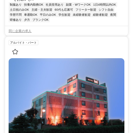
制服あり
扶養内勤務OK
社員登用あり
副業・WワークOK
1日4時間以内OK
土日祝のみOK
主婦・主夫歓迎
60代も応募可
フリーター歓迎
シフト自由
学歴不問
車通勤OK
平日のみOK
学生歓迎
未経験者歓迎
経験者歓迎
夜間
研修あり
夕方
ブランクOK
同じ企業の求人
アルバイト・パート