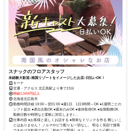
スナックのフロアスタッフ
未経験大歓迎♪南国リゾートをイメージしたお店♪日払いOK！
キーナ
交通・アクセス 北広島駅より車で15分
時給1,500円以上
北海道北広島市
勤務時間詳細 19:00～翌01:00 ●週1日、1日3時間～OK ●1週間ごとの
シフト提出 ●遅出出勤OK ●週末のみOK ●連休取得OK ●短期勤務OK
勤務日数や時間など柔軟に対応します♪ ...
仕事内容 ●お客様と楽しくお話する ●簡単なドリンクを作る 難しいこ
とはありません！ ノルマやビラ配りも一切なし。 明るく笑顔で接客
できれば大歓迎です◎ 「初めてで緊張しそう…」 そんな心配はい...