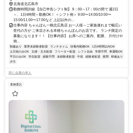
北海道北広島市
勤務時間詳細 【自己申告シフト制】 9：00～17：00の間で 週2日
～、1日4時間～勤務OK！ ＜シフト例＞ 9:00〜14:00/10:00〜
15:00/11:00〜17:00など 上記以外の...
仕事内容 ちゃんぽん一鶴北広島店 お一人様～ご家族連れまで幅広い
世代の方が ご来店される本格ちゃんぽんのお店です。 ランチ限定の
募集になります！！ 【仕事内容】 お席へのご案内、配膳、 片付けや
簡...
制服あり
業界未経験者歓迎
ランチタイム
扶養内勤務OK
1日4時間以内OK
土日祝のみOK
主婦・主夫歓迎
フリーター歓迎
シフト自由
学歴不問
車通勤OK
平日のみOK
学生歓迎
経験不問
未経験者歓迎
午前
経験者歓迎
夜間
研修あり
夕方
同じ企業の求人
業務委託