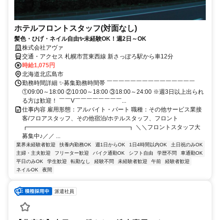
ホテルフロントスタッフ(対面なし)
髪色・ひげ・ネイル自由✨未経験OK！週2日～OK
株式会社アヴァ
交通・アクセス 札幌市営東西線 新さっぽろ駅から車12分
時給1,075円
北海道北広島市
勤務時間詳細 ✨募集勤務時間帯 ￣￣￣￣￣￣￣￣￣￣￣￣￣￣￣
①09:00～18:00 ②10:00～18:00 ③18:00～24:00 ※週3日以上出られ
る方は歓迎！ ￣￣V￣￣￣￣￣￣￣￣...
仕事内容 雇用形態：アルバイト・パート 職種：その他サービス業接
客/フロアスタッフ、その他宿泊/ホテルスタッフ、フロント
┏━━━━━━━━━━━━━━━━━┓ ＼＼フロントスタッフ大
募集中♪／／ ...
業界未経験者歓迎
扶養内勤務OK
週1日からOK
1日4時間以内OK
土日祝のみOK
主婦・主夫歓迎
フリーター歓迎
バイク通勤OK
シフト自由
学歴不問
車通勤OK
平日のみOK
学生歓迎
転勤なし
経験不問
未経験者歓迎
午前
経験者歓迎
ネイルOK
夜間
派遣社員