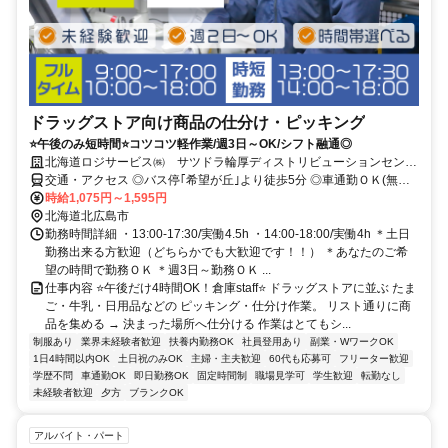
ドラッグストア向け商品の仕分け・ピッキング
⭐午後のみ短時間⭐コツコツ軽作業/週3日～OK/シフト融通◎
北海道ロジサービス㈱ サツドラ輪厚ディストリビューションセンタ
ー
交通・アクセス ◎バス停｢希望が丘｣より徒歩5分 ◎車通勤ＯＫ(無料
駐車場完備)
時給1,075円～1,595円
北海道北広島市
勤務時間詳細 ・13:00-17:30/実働4.5h ・14:00-18:00/実働4h ＊土日
勤務出来る方歓迎（どちらかでも大歓迎です！！） ＊あなたのご希
望の時間で勤務ＯＫ ＊週3日～勤務ＯＫ ...
仕事内容 ⭐午後だけ4時間OK！倉庫staff⭐ ドラッグストアに並ぶ たま
ご・牛乳・日用品などの ピッキング・仕分け作業。 リスト通りに商
品を集める → 決まった場所へ仕分ける 作業はとてもシ...
制服あり
業界未経験者歓迎
扶養内勤務OK
社員登用あり
副業・WワークOK
1日4時間以内OK
土日祝のみOK
主婦・主夫歓迎
60代も応募可
フリーター歓迎
学歴不問
車通勤OK
即日勤務OK
固定時間制
職場見学可
学生歓迎
転勤なし
未経験者歓迎
夕方
ブランクOK
アルバイト・パート