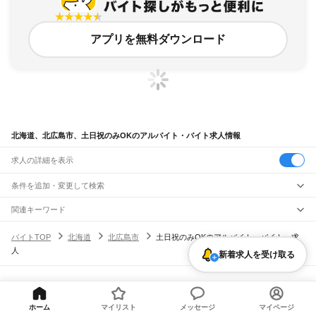
アプリを無料ダウンロード
北海道、北広島市、土日祝のみOKのアルバイト・バイト求人情報
求人の詳細を表示
条件を追加・変更して検索
市区町村を追加・変更
関連キーワード
北海道 北広島市 土日祝のみOK アウトレット
北海道
駅を追加・変更
バイトTOP
北海道
北広島市
土日祝のみOKのアルバイト・バイト・求
北海道 北広島市 平日のみOK 土日祝日休み
北海道 札幌市 土日祝のみ ok
北海道
すべて
人
北海道 北見市 土日祝のみ
北海道 北斗市 土日祝のみ
札幌市
すべて
新着求人を受け取る
職種を追加・変更
JR函館本線(函館～長万部)
中央区
北区
東区
白石区
豊平区
南区
西区
厚別区
手稲区
清田区
函館駅
五稜郭駅
桔梗駅
大中山駅
七飯駅
新函館北斗駅
仁山駅
大沼駅
大沼公園駅
飲食・フードサービス
函館市
小樽市
旭川市
室蘭市
釧路市
帯広市
北見市
夕張市
岩見沢市
網走市
留萌市
特徴を追加・変更
赤井川駅
駒ケ岳駅
鹿部駅
渡島沼尻駅
渡島砂原駅
掛澗駅
尾白内駅
東森駅
森駅
石倉駅
飲食・フードサービス
すべて
ヘルプ・お問い合わせ
サイトマップ
利用規約・プライバシーポリシー
苫小牧市
稚内市
美唄市
芦別市
江別市
赤平市
紋別市
士別市
名寄市
三笠市
根室市
落部駅
野田生駅
山越駅
八雲駅
山崎駅
黒岩駅
国縫駅
中ノ沢駅
長万部駅
ホールスタッフ
キッチンスタッフ
皿洗い・洗い場
精肉・鮮魚加工
給食調理
人気
[企業]求人広告の掲載相談
千歳市
滝川市
砂川市
歌志内市
深川市
富良野市
登別市
恵庭市
伊達市
北広島市
雇用形態を追加・変更
ホーム
マイリスト
メッセージ
マイページ
パン屋（ベーカリー）
フードカウンター販売員
バー（BAR）・バーテンダー
日払いOK
高校生歓迎
学生歓迎
深夜の仕事
髪型・髪色自由
ひげOK
ネイルOK
JR函館本線(長万部～小樽)