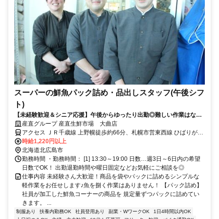
スーパーの鮮魚パック詰め・品出しスタッフ(午後シフ
ト)
【未経験歓迎＆シニア応援】午後からゆったり出勤◎難しい作業はない
から、初日からでもすぐ活躍できます！
産直グループ 産直生鮮市場 大曲店
アクセス ＪＲ千歳線 上野幌徒歩約66分、札幌市営東西線 ひばりが丘
（北海道）1番口徒歩約93分、札幌市営東西線 大谷地5番口徒歩約94
時給1,220円以上
分
北海道北広島市
勤務時間 ・勤務時間： [1] 13:30～19:00 日数…週3日～6日内の希望
日数でOK！ 出勤退勤時間や曜日固定などお気軽にご相談を◎
仕事内容 未経験さん大歓迎！商品を袋やパックに詰めるシンプルな
軽作業をお任せします♪魚を捌く作業はありません！ 【パック詰め】
社員が加工した鮮魚コーナーの商品を 規定量ずつパックに詰めてい
きます。 ...
制服あり
扶養内勤務OK
社員登用あり
副業・WワークOK
1日4時間以内OK