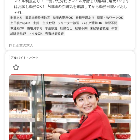
マイル制度あり！ ┗働いた分だけマイルが貯まり給与に還元♪ ✅まず
はお試し勤務OK！ ┗職場の雰囲気を確認してから勤務可能♪ ✅おし
ゃれ...
制服あり
業界未経験者歓迎
扶養内勤務OK
社員登用あり
副業・WワークOK
土日祝のみOK
主婦・主夫歓迎
フリーター歓迎
バイク通勤OK
学歴不問
車通勤OK
職場見学可
学生歓迎
転勤なし
経験不問
未経験者歓迎
午前
経験者歓迎
ネイルOK
有資格者歓迎
同じ企業の求人
アルバイト・パート