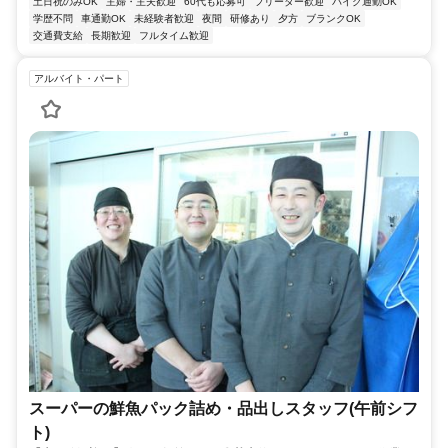
土日祝のみOK
主婦・主夫歓迎
60代も応募可
フリーター歓迎
バイク通勤OK
学歴不問
車通勤OK
未経験者歓迎
夜間
研修あり
夕方
ブランクOK
交通費支給
長期歓迎
フルタイム歓迎
アルバイト・パート
スーパーの鮮魚パック詰め・品出しスタッフ(午前シフ
ト)