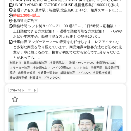
日休みや連休も可能！アンダーアーマー楽しい上に働きやすい職場です
UNDER ARMOUR FACTORY HOUSE 札幌北広島(11900011)(株式会
★☆
社ドーム)
交通アクセス 最寄駅：福住駅 北広島ICより4分、輪厚スマートICより
約10分 車通勤OK！バイク通勤OK！（駐車場あり）
時給1,300円以上
北海道北広島市
勤務時間 シフト制 9：00～21：00 週2日～、1日5時間～応相談！ ・
土日勤務できる方大歓迎！ ・遅番で勤務可能な方大歓迎！！ ・GWや
お盆や年末年始、勤務可能な方大歓迎！ ◇早番10：0...
仕事内容 アンダーアーマーの販売をお任せします。レアアイテムな
ど多彩な商品を取り揃えています。商品知識や接客方法など初めに先
輩が丁寧に教えるので、接客が初めてな方も安心です｡分からないこ
とがあっても、...
制服あり
業界未経験者歓迎
社員登用あり
副業・WワークOK
土日祝のみOK
フリーター歓迎
社会保険あり
バイク通勤OK
シフト自由
学歴不問
職場見学可
英語
未経験者歓迎
交通費全額支給
経験者歓迎
ネイルOK
有資格者歓迎
社会保険完備
制服貸与
ブランクOK
アルバイト・パート