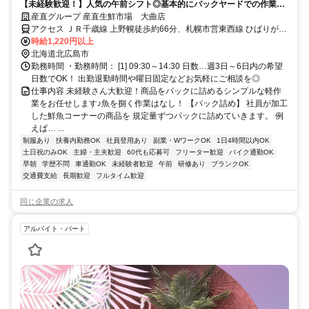
【未経験歓迎！】人気の午前シフト◎基本的にバックヤードでの作業！
初日からでもすぐ活躍できます！
産直グループ 産直生鮮市場 大曲店
アクセス ＪＲ千歳線 上野幌徒歩約66分、札幌市営東西線 ひばりが丘
（北海道）1番口徒歩約93分、札幌市営東西線 大谷地5番口徒歩約94
時給1,220円以上
分
北海道北広島市
勤務時間 ・勤務時間： [1] 09:30～14:30 日数…週3日～6日内の希望
日数でOK！ 出勤退勤時間や曜日固定などお気軽にご相談を◎
仕事内容 未経験さん大歓迎！商品をパックに詰めるシンプルな軽作
業をお任せします♪魚を捌く作業はなし！ 【パック詰め】 社員が加工
した鮮魚コーナーの商品を 規定量ずつパックに詰めていきます。 例
えば… ...
制服あり
扶養内勤務OK
社員登用あり
副業・WワークOK
1日4時間以内OK
土日祝のみOK
主婦・主夫歓迎
60代も応募可
フリーター歓迎
バイク通勤OK
早朝
学歴不問
車通勤OK
未経験者歓迎
午前
研修あり
ブランクOK
交通費支給
長期歓迎
フルタイム歓迎
同じ企業の求人
アルバイト・パート