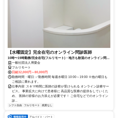
【水曜固定】完全在宅のオンライン問診医師
10時〜19時勤務/完全在宅(フルリモート)・地方も歓迎のオンライン問診
業務
一般社団法人博愛会
フルリモート
日給32,000円～80,000円
勤務時間・曜日: ✅勤務時間 毎週水曜日 10:00～19:00 ※他の曜日も
ご相談に乗れます。
仕事内容: スキマ時間に医師の診察が受けられる オンライン診療サー
ビス。 事業拡大に向けて患者様に 高品質な医療の提供をしていくた
め、 医師の皆様のお力添えが必要です！ ご自宅などでのオンライン
診...
シフト自由
フルリモート
残業なし
アルバイト・パート