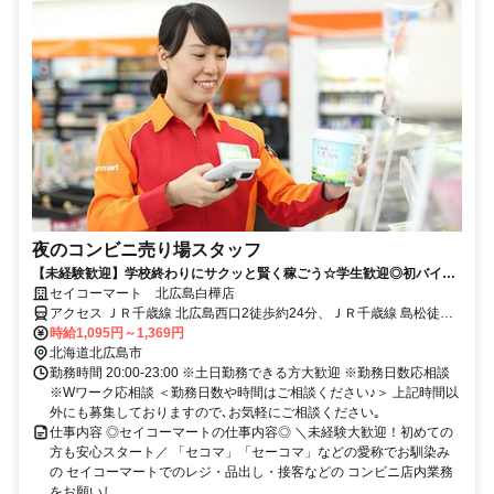
夜のコンビニ売り場スタッフ
【未経験歓迎】学校終わりにサクッと賢く稼ごう☆学生歓迎◎初バイト
も応援！
セイコーマート 北広島白樺店
アクセス ＪＲ千歳線 北広島西口2徒歩約24分、ＪＲ千歳線 島松徒歩
約91分、ＪＲ千歳線 恵み野西口徒歩約116分
時給1,095円～1,369円
北海道北広島市
勤務時間 20:00-23:00 ※土日勤務できる方大歓迎 ※勤務日数応相談
※Wワーク応相談 ＜勤務日数や時間はご相談ください♪＞ 上記時間以
外にも募集しておりますので､お気軽にご相談ください｡
仕事内容 ◎セイコーマートの仕事内容◎ ＼未経験大歓迎！初めての
方も安心スタート／ 「セコマ」「セーコマ」などの愛称でお馴染み
の セイコーマートでのレジ・品出し・接客などの コンビニ店内業務
をお願いし...