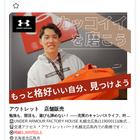
アウトレット 店舗販売
勉強も、部活も、遊びも諦めない！ ——充実のキャンパスライフ、叶え
ませんか？
UNDER ARMOUR FACTORY HOUSE 札幌北広島(11900011)(株式会
社ドーム)
交通アクセス ＊アウトレットパーク札幌北広島内での勤務です！
【交通アクセス】 「北広島IC」よりバス・車で300ｍ 「輪厚IC」よ
時給1,300円以上
りバス・車で10分 ★車通勤OK！バイク通勤OK！（駐車場あり） ★
北海道北広島市