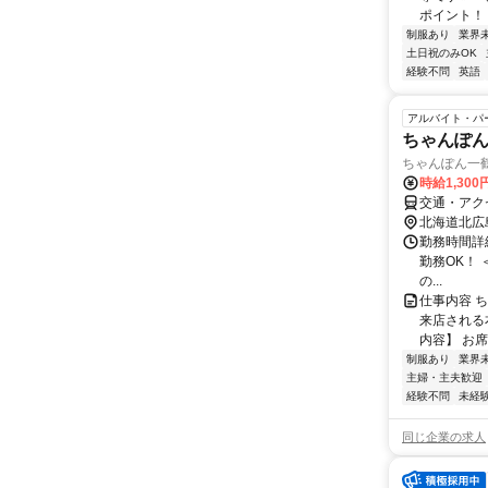
ポイント！ 
制服あり
業界
土日祝のみOK
経験不問
英語
アルバイト・パ
ちゃんぽ
ちゃんぽん一鶴
時給1,300
交通・アク
北海道北広
勤務時間詳細
勤務OK！ ＜
の...
仕事内容 
来店される
内容】 お席
制服あり
業界
主婦・主夫歓迎
経験不問
未経
同じ企業の求人