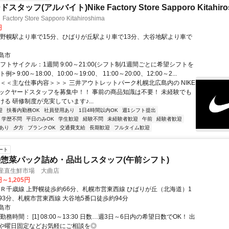
タッフ(アルバイト)Nike Factory Store Sapporo Kitahiro
ctory Store Sapporo Kitahiroshima
円
上野幌駅より車で15分、ひばりが丘駅より車で13分、大谷地駅より車で
島市
フトサイクル：1週間 9:00～21:00(シフト制/1週間ごとに希望シフトを
例> 9:00～18:00、10:00～19:00、 11:00～20:00、12:00～2...
＜＜＜主な仕事内容＞＞＞ 三井アウトレットパーク札幌北広島内の NIKE
ックヤードスタッフを募集中！！ 事前の商品知識は不要！ 未経験でも
る 研修制度が充実しています♪...
迎
扶養内勤務OK
社員登用あり
1日4時間以内OK
週1シフト提出
学歴不問
平日のみOK
学生歓迎
経験不問
未経験者歓迎
午前
経験者歓迎
あり
夕方
ブランクOK
交通費支給
長期歓迎
フルタイム歓迎
ート
惣菜パック詰め・品出しスタッフ(午前シフト)
 産直生鮮市場 大曲店
円～1,205円
ＪＲ千歳線 上野幌徒歩約66分、札幌市営東西線 ひばりが丘（北海道）1
93分、札幌市営東西線 大谷地5番口徒歩約94分
島市
勤務時間： [1] 08:00～13:30 日数…週3日～6日内の希望日数でOK！ 出
や曜日固定などお気軽にご相談を◎