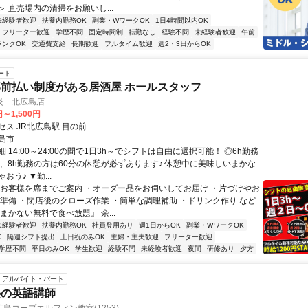
 直売場内の清掃をお願いし...
未経験者歓迎
扶養内勤務OK
副業・WワークOK
1日4時間以内OK
フリーター歓迎
学歴不問
固定時間制
転勤なし
経験不問
未経験者歓迎
午前
ランクOK
交通費支給
長期歓迎
フルタイム歓迎
週2・3日からOK
ート
前払い制度がある居酒屋 ホールスタッフ
炎 北広島店
円～1,500円
ス JR北広島駅 目の前
島市
 14:00～24:00の間で1日3h～でシフトは自由に選択可能！ ◎6h勤務
分、8h勤務の方は60分の休憩が必ずあります♪ 休憩中に美味しいまかな
おう♪ ▼勤...
・お客様を席までご案内 ・オーダー品をお伺いしてお届け ・片づけやお
店準備 ・閉店後のクローズ作業 ・簡単な調理補助 ・ドリンク作り など
まかない無料で食べ放題』 余...
未経験者歓迎
扶養内勤務OK
社員登用あり
週1日からOK
副業・WワークOK
K
隔週シフト提出
土日祝のみOK
主婦・主夫歓迎
フリーター歓迎
学歴不問
平日のみOK
学生歓迎
経験不問
未経験者歓迎
夜間
研修あり
夕方
アルバイト・パート
塾の英語講師