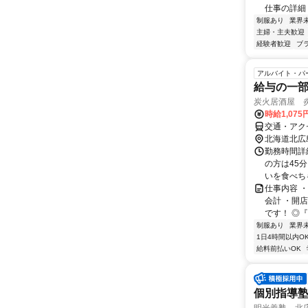
仕事の詳細＞
制服あり
業界
主婦・主夫歓迎
経験者歓迎
ブ
アルバイト・パ
給与の一部
炭火居酒屋 
時給1,075
交通・アクセ
北海道北広
勤務時間詳細
の方は45
いを食べちゃ
仕事内容 
会計 ・開
です！ ◎『
制服あり
業界
1日4時間以内O
給料前払いOK
個別指導