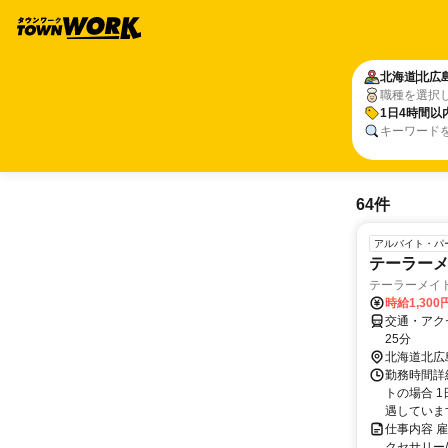
北海道
北広
職種を選択
1日4時間以
キーワード
64件
アルバイト・パ
テーラー
テーラーメイ
時給1,300
交通・アク
25分
北海道北広
勤務時間詳細
トの場合 
遇しています.
仕事内容 
クセサリー