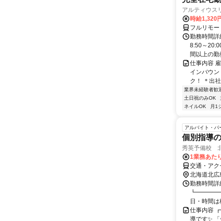
アルティウス
時給1,320
フルリモー
勤務時間詳
8:50～2
間以上の勤務
仕事内容 
インバウン
ク！ ＊出社
業界未経験者歓
土日祝のみOK
ネイルOK
月1
アルバイト・パ
個別指導
秀英予備校 
1業務あたり
交通・アクセ
北海道北広
勤務時間詳細
┗━━━━━
日・時間は校
仕事内容 
導です✨ 