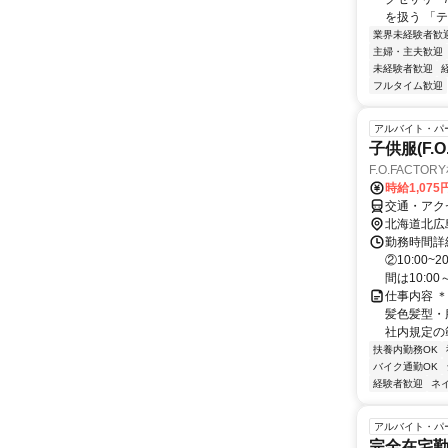
を扱う 「テ
業界未経験者歓
主婦・主夫歓迎
未経験者歓迎
フルタイム歓迎
アルバイト・パ
子供服(F.
F.O.FACTO
時給1,075
交通・アク
北海道北広
勤務時間詳細
②10:00
間は10:00～2
仕事内容 ＊
髪色髪型・
社内規定の範
扶養内勤務OK
バイク通勤OK
経験者歓迎
ネ
アルバイト・パ
完全在宅勤