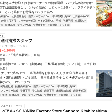
未経験さん大歓迎！お惣菜コーナーでの簡単調理・パック詰め等のお仕
包丁はほぼ出番なし 【パック詰め】 コロッケは3個ずつ、フライドチキ
、 という具合にお惣菜をパックに詰め...
内勤務OK
社員登用あり
副業・WワークOK
1日4時間以内OK
土日祝のみOK
60代も応募可
フリーター歓迎
バイク通勤OK
早朝
学歴不問
車通勤OK
午前
研修あり
ブランクOK
交通費支給
長期歓迎
シフト制
ート
の巡回清掃スタッフ
ーンコーポレーション
円～1,300円
セス JR「北広島駅西口」直結
島市
 時間/16:00～20:00（実働4h） 日数/週4日程度（シフト制） ※土日勤
歓迎！
¨トナリエ北広島¨にて、 巡回清掃をお任せいたします◎ 作業内容は… ・
検 ・消耗品補充 ・ゴミ回収 ・共用部通路清掃 など ★夕方から×週4日
なので、 Wワークの...
未経験者歓迎
扶養内勤務OK
副業・WワークOK
1日4時間以内OK
フリーター歓迎
学歴不問
学生歓迎
経験不問
未経験者歓迎
経験者歓迎
フト提出
研修あり
夕方
ブランクOK
交通費支給
長期歓迎
シフト制
アルバイト・パート
ルバイト)Nike Factory Store Sapporo Kitahiroshima