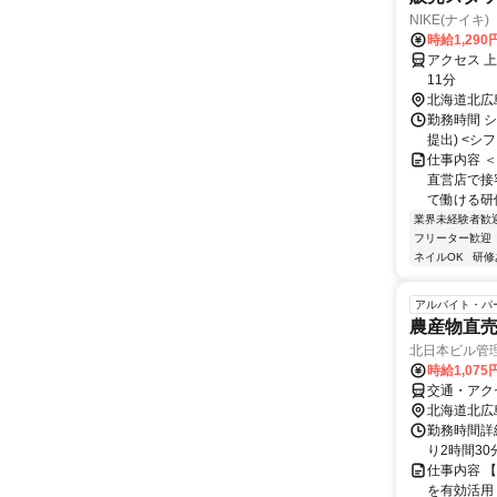
NIKE(ナイキ) Fa
時給1,290
アクセス 
11分
北海道北広
勤務時間 シ
提出) <シフト
仕事内容 
直営店で接
て働ける研修
業界未経験者歓
フリーター歓迎
ネイルOK
研修
アルバイト・パ
農産物直
北日本ビル管
時給1,07
交通・アク
北海道北広
勤務時間詳
り2時間3
仕事内容 
を有効活用