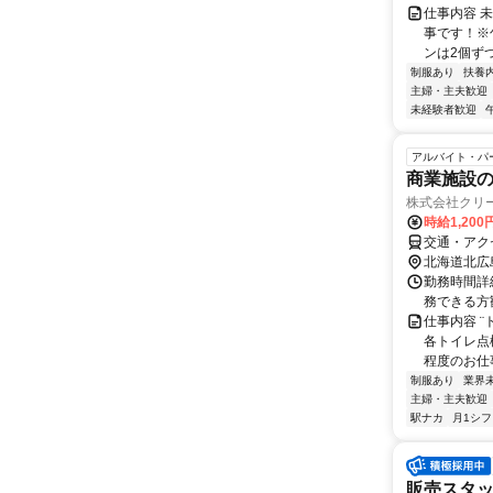
仕事内容 
事です！※
ンは2個ずつ
制服あり
扶養
主婦・主夫歓迎
未経験者歓迎
アルバイト・パ
商業施設
株式会社クリ
時給1,200
交通・アク
北海道北広
勤務時間詳細
務できる方
仕事内容 
各トイレ点
程度のお仕事
制服あり
業界
主婦・主夫歓迎
駅ナカ
月1シ
販売スタッフ(ア