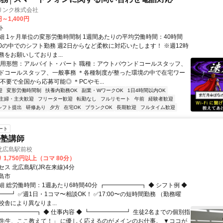
リンク株式会社
円～1,400円
ト
細 1ヶ月単位の変形労働時間制 1週間あたりの平均労働時間：40時間
0:00の中でのシフト勤務 週2日からなど柔軟に対応いたします！ ※週12時
をお願いしておりま...
雇用形態：アルバイト・パート 職種：アウトバウンドコールスタッフ、
ドコールスタッフ、一般事務 ＊各種制度が整った環境の中で在宅ワー
不要で全国から応募可能◎ ＊PCやモ...
迎
変形労働時間制
扶養内勤務OK
副業・WワークOK
1日4時間以内OK
主婦・主夫歓迎
フリーター歓迎
転勤なし
フルリモート
午前
経験者歓迎
シフト提出
研修あり
夕方
在宅OK
ブランクOK
長期歓迎
フルタイム歓迎
ート
の塾講師
北広島駅前校
 1,750円以上（コマ 80分）
ス 北広島駅(JR在来線)4分
島市
 総労働時間：1週あたり6時間40分 ┏━━━━━━┓ ◆ シフト例 ◆
━┛ ✅週1日・1コマ〜相談OK！ ✅17:00〜の短時間勤務 （勤務曜
舎により異なりま...
┏━━━━━━┓ ◆ 仕事内容 ◆ ┗━━━━━━┛ 生徒2名までの個別指
「先生、ここ教えて！」 に優しく応えるのがメインのお仕事。 ▼ココが