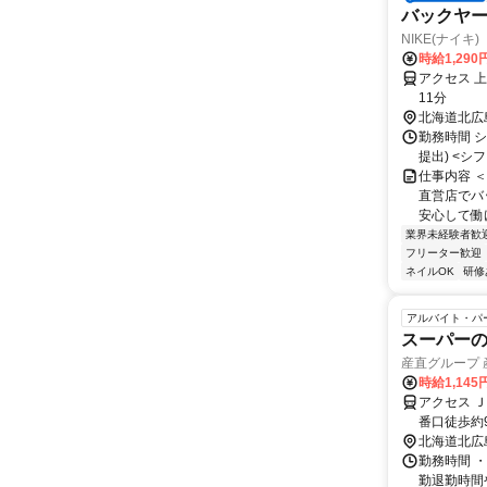
バックヤードス
NIKE(ナイキ) Fa
時給1,290
アクセス 
11分
北海道北広
勤務時間 シ
提出) <シフト
仕事内容 
直営店でバ
安心して働け
業界未経験者歓
フリーター歓迎
ネイルOK
研修
アルバイト・パ
スーパーの
産直グループ
時給1,145
アクセス 
番口徒歩約
北海道北広
勤務時間 ・
勤退勤時間