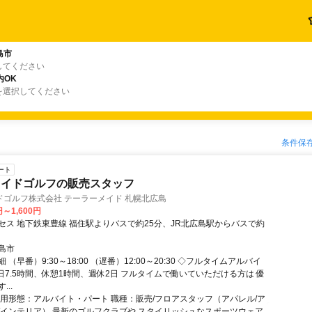
島市
してください
内OK
を選択してください
条件保
ート
メイドゴルフの販売スタッフ
ドゴルフ株式会社 テーラーメイド 札幌北広島
円～1,600円
セス 地下鉄東豊線 福住駅よりバスで約25分、JR北広島駅からバスで約
島市
 （早番）9:30～18:00 （遅番）12:00～20:30 ◇フルタイムアルバイ
1日7.5時間、休憩1時間、週休2日 フルタイムで働いていただける方は 優
..
雇用形態：アルバイト・パート 職種：販売/フロアスタッフ（アパレル/ア
/インテリア） 最新のゴルフクラブや スタイリッシュなスポーツウェア