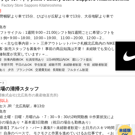
ctory Store Sapporo Kitahiroshima
円
上野幌駅より車で15分、ひばりが丘駅より車で13分、大谷地駅より車で
島市
フトサイクル：1週間 9:00～21:00(シフト制/1週間ごとに希望シフトを
例> 9:00～18:00、10:00～19:00、 11:00～20:00、12:00～2...
＜＜＜主な仕事内容＞＞＞ 三井アウトレットパーク札幌北広島内の NIKE
客･販売スタッフを募集中！ 事前の商品知識は不要！ 未経験でも安心し
制度が充実しています♪ ＝...
迎
扶養内勤務OK
社員登用あり
1日4時間以内OK
週1シフト提出
学歴不問
平日のみOK
学生歓迎
経験不問
未経験者歓迎
午前
経験者歓迎
あり
夕方
ブランクOK
交通費支給
長期歓迎
フルタイム歓迎
ート
売場の清掃スタッフ
理株式会社(北広島市の農産物直売所)
5円以上
セス JR「北広島駅」車13分
島市
細 土曜・日曜・月曜のみ ・7：30～9：30の2時間勤務 ※作業状況によ
0分の場合あり ＊基本週3日勤務 （祝日の場合も勤務あり）
【新着】アルバイト・パート募集!! ✨未経験者歓迎✨ 土日月のスキマ時間
！ 自身のペースで、 モクモクと作業を進めていけるお仕事です。 ＜お