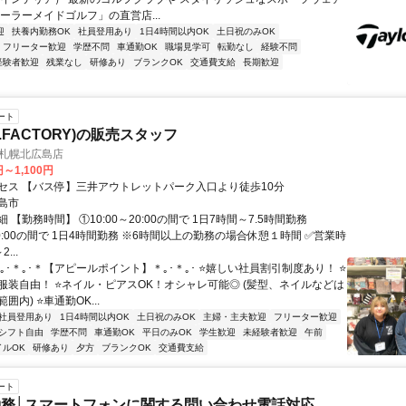
ーラーメイドゴルフ」の直営店...
迎
扶養内勤務OK
社員登用あり
1日4時間以内OK
土日祝のみOK
フリーター歓迎
学歴不問
車通勤OK
職場見学可
転勤なし
経験不問
経験者歓迎
残業なし
研修あり
ブランクOK
交通費支給
長期歓迎
ート
O.FACTORY)の販売スタッフ
RY札幌北広島店
円～1,100円
セス 【バス停】三井アウトレットパーク入口より徒歩10分
島市
 【勤務時間】 ①10:00～20:00の間で 1日7時間～7.5時間勤務
~20:00の間で 1日4時間勤務 ※6時間以上の勤務の場合休憩１時間 ✅営業時
...
｡･＊｡･＊【アピールポイント】＊｡･＊｡･ ⭐嬉しい社員割引制度あり！ ⭐
服装自由！ ⭐ネイル・ピアスOK！オシャレ可能◎ (髪型、ネイルなどは
囲内) ⭐車通勤OK...
社員登用あり
1日4時間以内OK
土日祝のみOK
主婦・主夫歓迎
フリーター歓迎
シフト自由
学歴不問
車通勤OK
平日のみOK
学生歓迎
未経験者歓迎
午前
イルOK
研修あり
夕方
ブランクOK
交通費支給
ート
務│スマートフォンに関する問い合わせ電話対応