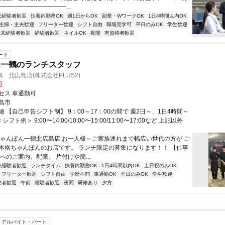
━━━━━━━━━━━...
未経験者歓迎
扶養内勤務OK
週1日からOK
副業・WワークOK
1日4時間以内OK
主婦・主夫歓迎
フリーター歓迎
シフト自由
職場見学可
平日のみOK
学生歓迎
未経験者歓迎
経験者歓迎
ネイルOK
夜間
有資格者歓迎
ート
ん一鶴のランチスタッフ
 北広島店(株式会社PLUS2)
円
セス 車通勤可
島市
 【自己申告シフト制】 9：00～17：00の間で 週2日～、1日4時間～
シフト例＞ 9:00〜14:00/10:00〜15:00/11:00〜17:00など 上記以外
ちゃんぽん一鶴北広島店 お一人様～ご家族連れまで幅広い世代の方が ご
本格ちゃんぽんのお店です。 ランチ限定の募集になります！！ 【仕事
へのご案内、配膳、 片付けや簡...
未経験者歓迎
ランチタイム
扶養内勤務OK
1日4時間以内OK
土日祝のみOK
フリーター歓迎
シフト自由
学歴不問
車通勤OK
平日のみOK
学生歓迎
験者歓迎
午前
経験者歓迎
夜間
研修あり
夕方
アルバイト・パート