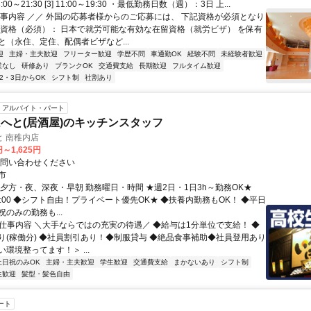
] 13:00～21:30 [3] 11:00～19:30 ・最低勤務日数（週）：3日 上...
仕事内容 ／／ 外国の応募者様からのご応募には、 下記資格が必須となり
募資格（必須）： 日本で就労可能な有効な在留資格（就労ビザ） を保有
と（永住、定住、配偶者ビザなど...
迎
主婦・主夫歓迎
フリーター歓迎
学歴不問
車通勤OK
経験不問
未経験者歓迎
業なし
研修あり
ブランクOK
交通費支給
長期歓迎
フルタイム歓迎
2・3日からOK
シフト制
社割あり
アルバイト・パート
へと(居酒屋)のキッチンスタッフ
 南稚内店
円～1,625円
お問い合わせください
市
、夕方・夜、深夜・早朝 勤務曜日・時間 ★週2日・1日3h～勤務OK★
翌1:00 ◆シフト自由！プライベート優先OK★ ◆扶養内勤務もOK！ ◆平日
のみの勤務も...
● 仕事内容 ＼大手ならではの充実の待遇／ ◆給与は1分単位で支給！ ◆
り(稼働分) ◆社員割引あり！◆制服貸与 ◆絶品食事補助◆社員登用あり
環境整ってます！＞ ...
土日祝のみOK
主婦・主夫歓迎
学生歓迎
交通費支給
まかないあり
シフト制
生歓迎
髪型・髪色自由
ート