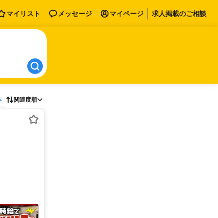
マイリスト
メッセージ
マイページ
求人掲載のご相談
存
関連度順