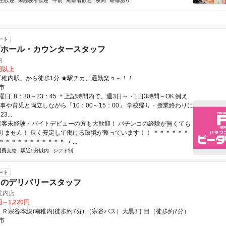
生歓迎
未経験者歓迎
午前
経験者歓迎
夜間
研修あり
ート
店ホール・カウンタースタッフ
内
5円以上
アクセス: 「稚内駅」から徒歩1分 ★駅チカ、通勤楽々～！！
市
日: 8：30～23：45 ＊上記時間内で、週3日～・1日3時間～OK 例え
家事や育児と両立しながら「10：00～15：00」 学校帰り・授業終わりに
3...
 接客未経験・バイトデビューの方も大歓迎！ パチンコの経験が無くても
りません！ 長く安定して働ける環境が整っています！！ ＊＊＊＊＊＊
＊＊＊＊＊＊＊＊＊＊ ＜...
通費支給
駅近5分以内
シフト制
ート
司のデリバリースタッフ
稚内店
円～1,220円
ＪＲ宗谷本線)南稚内(徒歩約7分),（宗谷バス）大黒3丁目（徒歩約7分）
市