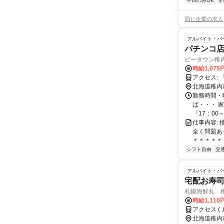
平日のみOK
学
同じ企業の求人
アルバイト・パ
パチンコ
ピータウン稚
時給1,07
北海道稚内
勤務時間・曜
ば・・・ 
「17：00～2
仕事内容:
全く問題あ
＊＊＊＊＊＊
シフト自由
交
アルバイト・パ
宅配お寿
札幌海鮮丸 
時給1,110
アクセス (
北海道稚内