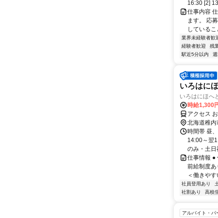
16:30 [2
仕事内容 
ます。 応
しているこ
業界未経験者歓
経験者歓迎
残
駅近5分以内
週
いろはにほ
いろはにほへと
時給1,300
アクセス 
北海道稚内
時間帯 昼
14:00～
のみ・土日祝
仕事情報 
前給制度あ
＜働きやすい
社員登用あり
社割あり
高校
アルバイト・パ