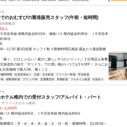
ート
でのおむすびの製造販売スタッフ(午前・短時間)
稚内西條店
5円以上
ＪＲ宗谷本線 南稚内徒歩約10分、連絡バス 稚内徒歩約36分、ＪＲ宗谷本
約36分
市
:30～12:30 週3日程度 ※シフト制 ※勤務時間応相談 週あたり最低勤務
＼「稼ぐ」だけじゃない！家計に嬉しい3つのメリット／ 1.日用品も食費
 北海道民の味方「サツドラ」での買い物がいつでも5％OFF！ さらにお
も社割価格で購入OK。働くこと...
労働時間制
社員登用あり
主婦・主夫歓迎
フリーター歓迎
学生歓迎
午前
経験者歓迎
ブランクOK
交通費支給
長期歓迎
フルタイム歓迎
社割あり
ート
ホテル稚内での受付スタッフ/アルバイト・パート
 サフィールホテル稚内
円～1,200円
連絡バス 稚内徒歩約6分、ＪＲ宗谷本線 稚内徒歩約6分
市
勤務曜日：月・火・水・木・金・土・日・祝 ・勤務時間： [1] 08:00～