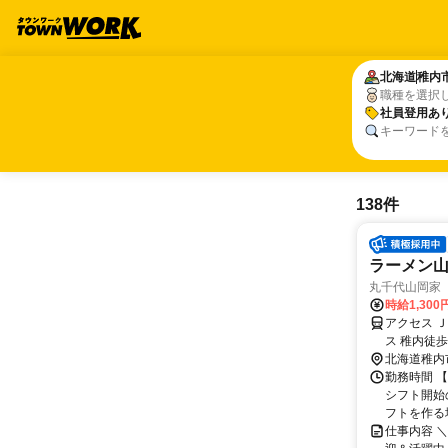
北海道
北海道
稚内
稚内
職種を選択
社員登用あ
社員登用あ
キーワード
138件
ラーメン
丸千代山岡家
時給1,300
アクセス 
ス 稚内徒歩
北海道稚内
勤務時間 
シフト開始の
フトを作る場
仕事内容 