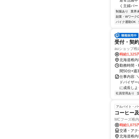
迎＆活躍中
く主婦パート
制服あり
業界
副業・WワークO
バイク通勤OK
受付・契約
auショップ稚
時給1,325
北海道稚内
勤務時間・曜
間50分×
仕事内容:
ドバイザー
に成長しよう！ -
社員登用あり
アルバイト・パ
コーヒー
MCフーズ稚
時給1,075
交通・アク
北海道稚内