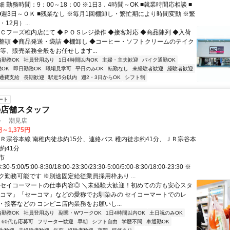
 勤務時間：9：00～18：00 ※1日3．4時間～OK ■就業時間応相談 ■
 ■週3日～ＯＫ ■残業なし ※毎月1回棚卸し・繁忙期により時間変動 ※繁
12月）...
ＭＣフーズ稚内店にて ◆ＰＯＳレジ操作 ◆接客対応 ◆商品陳列 ◆入荷
整頓 ◆商品発送・袋詰 ◆棚卸し ◆コーヒー・ソフトクリームのテイク
等、販売業務全般をお任せします...
内勤務OK
社員登用あり
1日4時間以内OK
主婦・主夫歓迎
バイク通勤OK
OK
即日勤務OK
職場見学可
平日のみOK
転勤なし
未経験者歓迎
経験者歓迎
通費支給
長期歓迎
駅近5分以内
週2・3日からOK
シフト制
ート
の店舗スタッフ
ト 潮見店
円～1,375円
ＪＲ宗谷本線 南稚内徒歩約15分、連絡バス 稚内徒歩約41分、ＪＲ宗谷本
約41分
市
-5:00/5:00-8:30/18:00-23:30/23:30-5:00/5:00-8:30/18:00-23:30 ※
ク勤務可能です ※別途固定給従業員採用枠あり ...
◎セイコーマートの仕事内容◎ ＼未経験大歓迎！初めての方も安心スタ
セコマ」「セーコマ」などの愛称でお馴染みの セイコーマートでのレ
・接客などの コンビニ店内業務をお願いし...
内勤務OK
社員登用あり
副業・WワークOK
1日4時間以内OK
土日祝のみOK
60代も応募可
フリーター歓迎
早朝
シフト自由
学歴不問
車通勤OK