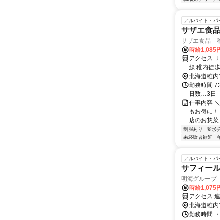
アルバイト・パ
サザエ食品
サザエ食品 
時給1,08
アクセス 
線 稚内徒歩
北海道稚内
勤務時間 7
日数…3日
仕事内容 
もお得に！
店のお惣菜
制服あり
変形
未経験者歓迎
アルバイト・パ
サフィール
明海グループ
時給1,075
アクセス 
北海道稚内
勤務時間 ・