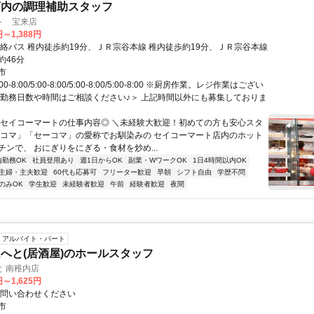
店内の調理補助スタッフ
ト 宝来店
円～1,388円
連絡バス 稚内徒歩約19分、ＪＲ宗谷本線 稚内徒歩約19分、ＪＲ宗谷本線
約46分
市
0-8:00/5:00-8:00/5:00-8:00/5:00-8:00 ※厨房作業。レジ作業はござい
＜勤務日数や時間はご相談ください♪＞ 上記時間以外にも募集しておりま
◎セイコーマートの仕事内容◎ ＼未経験大歓迎！初めての方も安心スタ
セコマ」「セーコマ」の愛称でお馴染みの セイコーマート店内のホット
チンで、 おにぎりをにぎる・食材を炒め...
内勤務OK
社員登用あり
週1日からOK
副業・WワークOK
1日4時間以内OK
主婦・主夫歓迎
60代も応募可
フリーター歓迎
早朝
シフト自由
学歴不問
のみOK
学生歓迎
未経験者歓迎
午前
経験者歓迎
夜間
アルバイト・パート
へと(居酒屋)のホールスタッフ
 南稚内店
円～1,625円
お問い合わせください
市