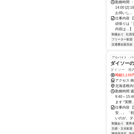
勤務時間 ・
14:00 [
お伺いし...
仕事内容 
頑張りは「
内容は…】 
制服あり
社員
フリーター歓迎
交通費全額支給
アルバイト・パ
ダイソー
ダイソー 稚
時給1,130
アクセス 南
北海道稚内
勤務時間 週
9:40～1
ます *実際..
仕事内容 
安…」 「
いのが、ダイ
制服あり
業界
主婦・主夫歓迎
職場見学可
学