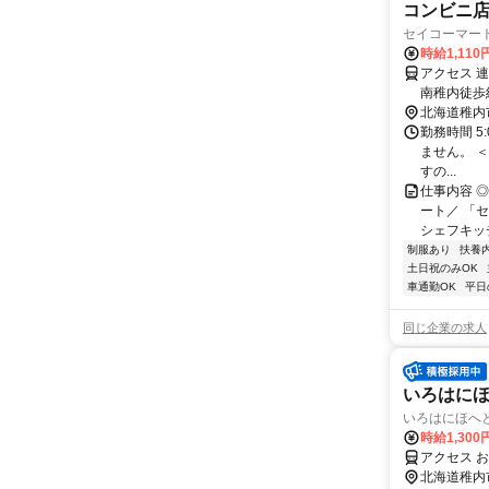
コンビニ
セイコーマー
時給1,110
アクセス 
南稚内徒歩
北海道稚内
勤務時間 5:0
ません。 
すの...
仕事内容 
ート／ 「
シェフキッ
制服あり
扶養
土日祝のみOK
車通勤OK
平日
同じ企業の求人
いろはにほ
いろはにほへと
時給1,300
アクセス 
北海道稚内