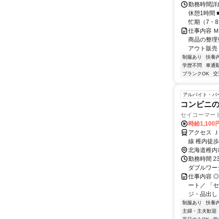
勤務時間詳細
休憩1時間
忙期（7・8・
仕事内容 
商品の整理
アウト販売 
制服あり
扶養
学歴不問
車通勤
ブランクOK
交
アルバイト・パ
コンビニ
セイコーマー
時給1,100
アクセス 
線 稚内徒歩
北海道稚内
勤務時間 23:30
ダブルワー
仕事内容 
ート／ 「
ジ・品出し
制服あり
扶養
主婦・主夫歓迎