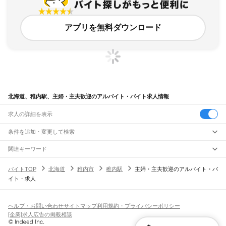
アプリを無料ダウンロード
北海道、稚内駅、主婦・主夫歓迎のアルバイト・バイト求人情報
求人の詳細を表示
条件を追加・変更して検索
市区町村を追加・変更
関連キーワード
完全在宅ワーク 全国
シール貼り 在宅
現在地周辺
ガチャガチャ
犬カフェ
北海道
駅を追加・変更
バイトTOP
北海道
稚内市
稚内駅
主婦・主夫歓迎のアルバイト・バ
北海道
すべて
イト・求人
札幌市
すべて
職種を追加・変更
JR函館本線(函館～長万部)
中央区
北区
東区
白石区
豊平区
南区
西区
厚別区
手稲区
清田区
函館駅
五稜郭駅
桔梗駅
大中山駅
七飯駅
新函館北斗駅
仁山駅
大沼駅
大沼公園駅
飲食・フードサービス
函館市
小樽市
旭川市
室蘭市
釧路市
帯広市
北見市
夕張市
岩見沢市
網走市
留萌市
特徴を追加・変更
赤井川駅
駒ケ岳駅
鹿部駅
渡島沼尻駅
渡島砂原駅
掛澗駅
尾白内駅
東森駅
森駅
石倉駅
飲食・フードサービス
すべて
ヘルプ・お問い合わせ
サイトマップ
利用規約・プライバシーポリシー
苫小牧市
稚内市
美唄市
芦別市
江別市
赤平市
紋別市
士別市
名寄市
三笠市
根室市
落部駅
野田生駅
山越駅
八雲駅
山崎駅
黒岩駅
国縫駅
中ノ沢駅
長万部駅
ホールスタッフ
キッチンスタッフ
皿洗い・洗い場
精肉・鮮魚加工
給食調理
人気
[企業]求人広告の掲載相談
千歳市
滝川市
砂川市
歌志内市
深川市
富良野市
登別市
恵庭市
伊達市
北広島市
雇用形態を追加・変更
パン屋（ベーカリー）
フードカウンター販売員
バー（BAR）・バーテンダー
日払いOK
高校生歓迎
学生歓迎
深夜の仕事
髪型・髪色自由
ひげOK
ネイルOK
JR函館本線(長万部～小樽)
石狩市
北斗市
石狩郡
松前郡
上磯郡
亀田郡
茅部郡
二海郡
山越郡
檜山郡
爾志郡