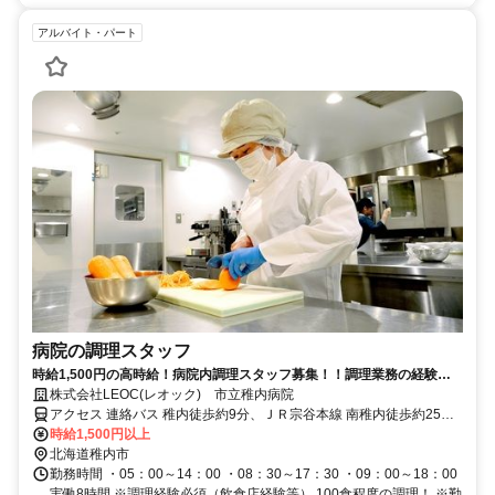
アルバイト・パート
病院の調理スタッフ
時給1,500円の高時給！病院内調理スタッフ募集！！調理業務の経験が
あれば無資格でもOK！
株式会社LEOC(レオック) 市立稚内病院
アクセス 連絡バス 稚内徒歩約9分、ＪＲ宗谷本線 南稚内徒歩約25分
JR宗谷本線「稚内駅」から徒歩約10分
時給1,500円以上
北海道稚内市
勤務時間 ・05：00～14：00 ・08：30～17：30 ・09：00～18：00
実働8時間 ※調理経験必須（飲食店経験等） 100食程度の調理！ ※勤