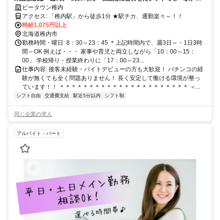
カ！マイカー通勤OK！
ピータウン稚内
アクセス: 「稚内駅」から徒歩1分 ★駅チカ、通勤楽々～！！
時給1,075円以上
北海道稚内市
勤務時間・曜日: 8：30～23：45 ＊上記時間内で、週3日～・1日3時
間～OK 例えば・・・ 家事や育児と両立しながら「10：00～15：
00」 学校帰り・授業終わりに「17：00～23...
仕事内容: 接客未経験・バイトデビューの方も大歓迎！ パチンコの経
験が無くても全く問題ありません！ 長く安定して働ける環境が整っ
ています！！ ＊＊＊＊＊＊＊＊＊＊＊＊＊＊＊＊＊＊＊＊＊＊ ＜...
シフト自由
交通費支給
駅近5分以内
シフト制
同じ企業の求人
アルバイト・パート