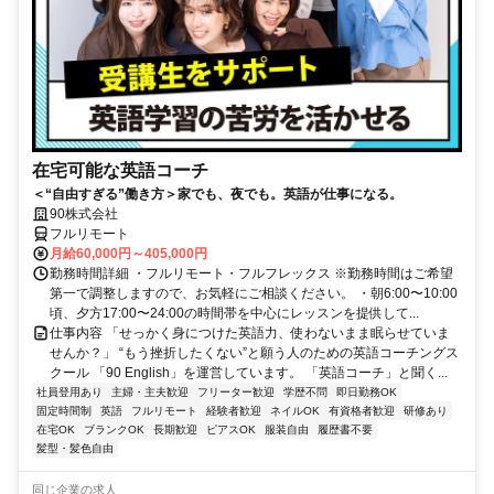
在宅可能な英語コーチ
＜“自由すぎる”働き方＞家でも、夜でも。英語が仕事になる。
90株式会社
フルリモート
月給60,000円～405,000円
勤務時間詳細 ・フルリモート・フルフレックス ※勤務時間はご希望
第一で調整しますので、お気軽にご相談ください。 ・朝6:00〜10:00
頃、夕方17:00〜24:00の時間帯を中心にレッスンを提供して...
仕事内容 「せっかく身につけた英語力、使わないまま眠らせていま
せんか？」 “もう挫折したくない”と願う人のための英語コーチングス
クール 「90 English」を運営しています。 「英語コーチ」と聞く...
社員登用あり
主婦・主夫歓迎
フリーター歓迎
学歴不問
即日勤務OK
固定時間制
英語
フルリモート
経験者歓迎
ネイルOK
有資格者歓迎
研修あり
在宅OK
ブランクOK
長期歓迎
ピアスOK
服装自由
履歴書不要
髪型・髪色自由
同じ企業の求人