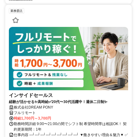
業務委託
インサイドセールス
経験が活かせる✨高時給✅20代〜30代活躍中！週休二日制✨
株式会社DREAM PONY
フルリモート
時給1,700円～3,700円
勤務時間詳細 9:00〜21:00の間でシフト制 希望時間帯は相談OK！ 契
約更新期間：1年
仕事内容 ─┘─┘─┘─┘─┘─┘─┘─┘─┘ ▼働きやすい理由＆魅力▼ ✅