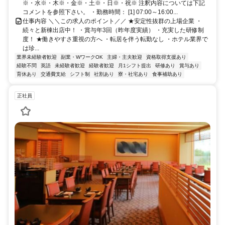
※・水※・木※・金※・土※・日※・祝※ 注釈内容については下記
コメントを参照下さい。 ・勤務時間： [1] 07:00～16:00...
仕事内容 ＼＼この求人のポイント／／ ★安定性抜群の上場企業 ・
続々と新棟出店中！ ・賞与年3回（昨年度実績） ・充実した研修制
度！ ★働きやすさ重視の方へ ・転居を伴う転勤なし ・ホテル業界で
は珍...
業界未経験者歓迎
副業・WワークOK
主婦・主夫歓迎
資格取得支援あり
経験不問
英語
未経験者歓迎
経験者歓迎
月1シフト提出
研修あり
賞与あり
育休あり
交通費支給
シフト制
社割あり
寮・社宅あり
食事補助あり
正社員