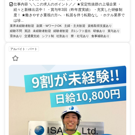
仕事内容 ＼＼この求人のポイント／／ ★安定性抜群の上場企業 ・
続々と新棟出店中！ ・賞与年3回（昨年度実績） ・充実した研修制
度！ ★働きやすさ重視の方へ ・転居を伴う転勤なし ・ホテル業界で
は珍...
業界未経験者歓迎
副業・WワークOK
主婦・主夫歓迎
資格取得支援あり
経験不問
英語
未経験者歓迎
経験者歓迎
月1シフト提出
研修あり
賞与あり
育休あり
交通費支給
シフト制
社割あり
寮・社宅あり
食事補助あり
アルバイト・パート