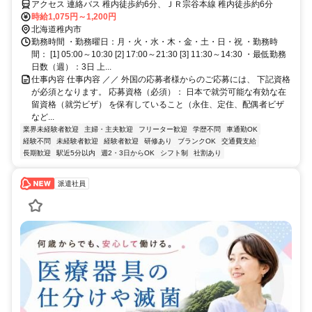
アクセス 連絡バス 稚内徒歩約6分、ＪＲ宗谷本線 稚内徒歩約6分
時給1,075円～1,200円
北海道稚内市
勤務時間 ・勤務曜日：月・火・水・木・金・土・日・祝 ・勤務時
間： [1] 05:00～10:30 [2] 17:00～21:30 [3] 11:30～14:30 ・最低勤務
日数（週）：3日 上...
仕事内容 仕事内容 ／／ 外国の応募者様からのご応募には、 下記資格
が必須となります。 応募資格（必須）： 日本で就労可能な有効な在
留資格（就労ビザ） を保有していること（永住、定住、配偶者ビザ
など...
業界未経験者歓迎
主婦・主夫歓迎
フリーター歓迎
学歴不問
車通勤OK
経験不問
未経験者歓迎
経験者歓迎
研修あり
ブランクOK
交通費支給
長期歓迎
駅近5分以内
週2・3日からOK
シフト制
社割あり
派遣社員