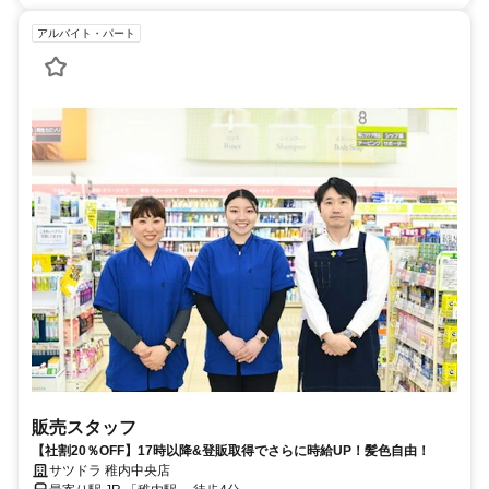
アルバイト・パート
販売スタッフ
【社割20％OFF】17時以降&登販取得でさらに時給UP！髪色自由！
サツドラ 稚内中央店