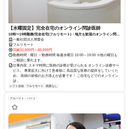
【水曜固定】完全在宅のオンライン問診医師
10時〜19時勤務/完全在宅(フルリモート)・地方も歓迎のオンライン問診
業務
一般社団法人博愛会
フルリモート
日給32,000円～80,000円
勤務時間・曜日: ✅勤務時間 毎週水曜日 10:00～19:00 ※他の曜日も
ご相談に乗れます。
仕事内容: スキマ時間に医師の診察が受けられる オンライン診療サー
ビス。 事業拡大に向けて患者様に 高品質な医療の提供をしていくた
め、 医師の皆様のお力添えが必要です！ ご自宅などでのオンライン
診...
シフト自由
フルリモート
残業なし
アルバイト・パート