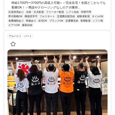
時給1700円〜3700円の高収入可能✨ ✅完全在宅！全国どこからでも
勤務OK！ ✅商談やクロージングなしのアポ獲得...
社員登用あり
主婦・主夫歓迎
フリーター歓迎
シフト自由
学歴不問
即日勤務OK
職場見学可
フルリモート
交通費全額支給
経験者歓迎
ネイルOK
食費補助あり
研修あり
在宅OK
ブランクOK
交通費支給
長期歓迎
シフト制
ピアスOK
服装自由
アルバイト・パート