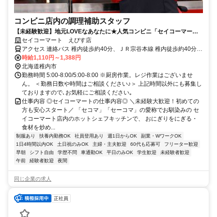
コンビニ店内の調理補助スタッフ
【未経験歓迎】地元LOVEなあなたに★人気コンビニ「セイコーマー
ト」で働こう♪接客なし◎
セイコーマート えびす店
アクセス 連絡バス 稚内徒歩約40分、ＪＲ宗谷本線 稚内徒歩約40分、
ＪＲ宗谷本線 南稚内徒歩約67分
時給1,110円～1,388円
北海道稚内市
勤務時間 5:00-8:00/5:00-8:00 ※厨房作業。レジ作業はございませ
ん。 ＜勤務日数や時間はご相談ください♪＞ 上記時間以外にも募集し
ておりますので､お気軽にご相談ください｡
仕事内容 ◎セイコーマートの仕事内容◎ ＼未経験大歓迎！初めての
方も安心スタート／ 「セコマ」「セーコマ」の愛称でお馴染みの セ
イコーマート店内のホットシェフキッチンで、 おにぎりをにぎる・
食材を炒め...
制服あり
扶養内勤務OK
社員登用あり
週1日からOK
副業・WワークOK
1日4時間以内OK
土日祝のみOK
主婦・主夫歓迎
60代も応募可
フリーター歓迎
早朝
シフト自由
学歴不問
車通勤OK
平日のみOK
学生歓迎
未経験者歓迎
午前
経験者歓迎
夜間
同じ企業の求人
正社員