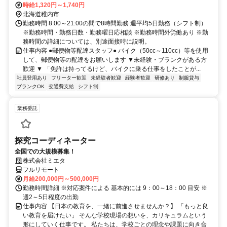
時給1,320円～1,740円
北海道稚内市
勤務時間 8:00～21:00の間で8時間勤務 週平均5日勤務（シフト制）
※勤務時間・勤務日数・勤務曜日応相談 ※勤務時間外労働あり ※勤
務時間の詳細については、別途面接時に説明。
仕事内容 ●郵便物等配達スタッフ● バイク（50cc～110cc）等を使用
して、郵便物等の配達をお願いします ▼未経験・ブランクがある方
歓迎 ▼ 「免許は持ってるけど、バイクに乗る仕事をしたことが...
社員登用あり
フリーター歓迎
未経験者歓迎
経験者歓迎
研修あり
制服貸与
ブランクOK
交通費支給
シフト制
業務委託
探究コーディネーター
全国での大規模募集！
株式会社ミエタ
フルリモート
月給200,000円～500,000円
勤務時間詳細 ※対応案件による 基本的には 9：00～18：00 目安 ※
週2～5日程度の出勤
仕事内容 【日本の教育を、一緒に前進させませんか？】 「もっと良
い教育を届けたい」 そんな学校現場の想いを、カリキュラムという
形にしていく仕事です。 私たちは、学校ごとの理念や課題に向き合