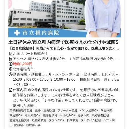
土日祝休み/市立稚内病院で医療器具の仕分けや滅菌S
【総合病院勤務】何歳からでも安心・安定で働ける。医療現場を支える
めずらしいお仕事です。
北海サポート株式会社
アクセス 連絡バス 稚内徒歩約9分、ＪＲ宗谷本線 稚内徒歩約9分、Ｊ
Ｒ宗谷本線 南稚内徒歩約25分 JR稚内駅から徒歩10分
時給1,200円
北海道稚内市
勤務時間 ・勤務曜日：月・火・水・木・金 ・勤務時間： [1] 07:30～
15:30 [2] 09:00～17:00 [3] 10:00～18:00 ・最低勤務日数（週）：5日
・07：30～...
仕事内容 市立稚内病院内でのお仕事です。 使用済みの医療器具の滅
菌作業をお願いします。 このお仕事をする方は未経験者がほとん
ど。年代関係なく「丁寧な作業」をしてくれる方が活躍中 病院内で
使用した医療...
業界未経験者歓迎
主婦・主夫歓迎
フリーター歓迎
バイク通勤OK
学歴不問
車通勤OK
即日勤務OK
職場見学可
平日のみOK
経験不問
未経験者歓迎
交通費全額支給
経験者歓迎
ブランクOK
長期歓迎
フルタイム歓迎
シフト制
土日祝休み
履歴書不要