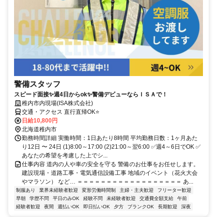
警備スタッフ
スピード面接✨週4日からok✨警備デビューならＩＳＡで！
稚内市内現場(ISA株式会社)
交通・アクセス 直行直帰OK⭐
日給10,800円
北海道稚内市
勤務時間詳細 実働時間：1日あたり8時間 平均勤務日数：1ヶ月あた
り12日 〜 24日 (1)8:00～17:00 (2)21:00～翌6:00 ✅週4～6日でOK ✅
あなたの希望を考慮した上でシ...
仕事内容 道内の人や車の安全を守る 警備のお仕事をお任せします。
建設現場・道路工事・電気通信設備工事 地域のイベント（花火大会
やマラソン） など… ＝＝＝＝＝＝＝＝＝＝＝＝＝＝＝＝＝＝ あ...
制服あり
業界未経験者歓迎
変形労働時間制
主婦・主夫歓迎
フリーター歓迎
早朝
学歴不問
平日のみOK
経験不問
未経験者歓迎
交通費全額支給
午前
経験者歓迎
夜間
週払いOK
即日払いOK
夕方
ブランクOK
長期歓迎
深夜