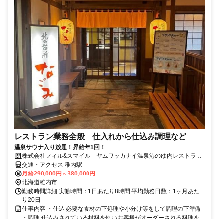
レストラン業務全般 仕入れから仕込み調理など
温泉サウナ入り放題！昇給年1回！
株式会社フィル&スマイル ヤムワッカナイ温泉港のゆ内レストラン
なごみ
交通・アクセス 稚内駅
月給290,000円～380,000円
北海道稚内市
勤務時間詳細 実働時間：1日あたり8時間 平均勤務日数：1ヶ月あた
り20日
仕事内容 ・仕込 必要な食材の下処理や小分け等をして調理の下準備
・調理 仕込みされている材料を使いお客様がオーダーされる料理を