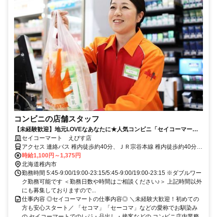
コンビニの店舗スタッフ
【未経験歓迎】地元LOVEなあなたに★人気コンビニ「セイコーマー
ト」であったか接客始めませんか♪
セイコーマート えびす店
アクセス 連絡バス 稚内徒歩約40分、ＪＲ宗谷本線 稚内徒歩約40分、
ＪＲ宗谷本線 南稚内徒歩約67分
時給1,100円～1,375円
北海道稚内市
勤務時間 5:45-9:00/19:00-23:15/5:45-9:00/19:00-23:15 ※ダブルワー
ク勤務可能です ＜勤務日数や時間はご相談ください♪＞ 上記時間以外
にも募集しておりますので...
仕事内容 ◎セイコーマートの仕事内容◎ ＼未経験大歓迎！初めての
方も安心スタート／ 「セコマ」「セーコマ」などの愛称でお馴染み
の セイコーマートでのレジ・品出し・接客などの コンビニ店内業務