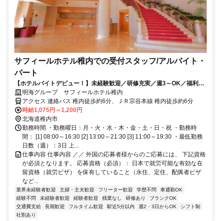
サフィールホテル稚内での受付スタッフ/アルバイト・
パート
【ホテルバイトデビュー！】未経験歓迎／研修充実／週3～OK／福利厚
生充実
明海グループ サフィールホテル稚内
アクセス 連絡バス 稚内徒歩約6分、ＪＲ宗谷本線 稚内徒歩約6分
時給1,075円～1,200円
北海道稚内市
勤務時間 ・勤務曜日：月・火・水・木・金・土・日・祝 ・勤務時
間： [1] 08:00～16:30 [2] 13:00～21:30 [3] 11:00～19:30 ・最低勤務
日数（週）：3日 上...
仕事内容 仕事内容 ／／ 外国の応募者様からのご応募には、 下記資格
が必須となります。 応募資格（必須）： 日本で就労可能な有効な在
留資格（就労ビザ） を保有していること（永住、定住、配偶者ビザ
など...
業界未経験者歓迎
主婦・主夫歓迎
フリーター歓迎
学歴不問
車通勤OK
経験不問
未経験者歓迎
経験者歓迎
残業なし
研修あり
ブランクOK
交通費支給
長期歓迎
フルタイム歓迎
駅近5分以内
週2・3日からOK
シフト制
社割あり