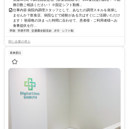
務日数ご相談ください！ ※固定シフト勤務...
仕事内容 病院内調理スタッフとして、あなたの調理スキルを発揮し
ませんか？飲食店、病院などで経験がある方はすぐにご活躍いただけ
ます！ 朝昼晩の決まった時間に合わせて、患者様・ご利用者様へお
食事提供を行...
早朝
学歴不問
交通費全額支給
夕方
シフト制
同じ企業の求人
業務委託