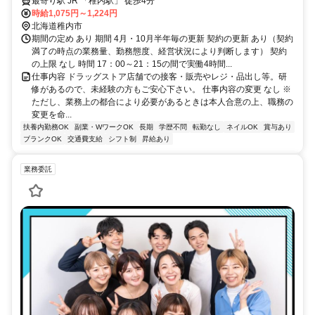
最寄り駅 JR 「稚内駅」 徒歩4分
時給1,075円～1,224円
北海道稚内市
期間の定め あり 期間 4月・10月半年毎の更新 契約の更新 あり（契約
満了の時点の業務量、勤務態度、経営状況により判断します） 契約
の上限 なし 時間 17：00～21：15の間で実働4時間...
仕事内容 ドラッグストア店舗での接客・販売やレジ・品出し等。研
修があるので、未経験の方もご安心下さい。 仕事内容の変更 なし ※
ただし、業務上の都合により必要があるときは本人合意の上、職務の
変更を命...
扶養内勤務OK
副業・WワークOK
長期
学歴不問
転勤なし
ネイルOK
賞与あり
ブランクOK
交通費支給
シフト制
昇給あり
業務委託