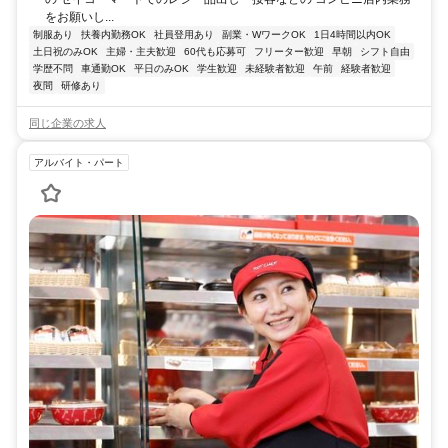
をお願いし...
制服あり
扶養内勤務OK
社員登用あり
副業・WワークOK
1日4時間以内OK
土日祝のみOK
主婦・主夫歓迎
60代も応募可
フリーター歓迎
早朝
シフト自由
学歴不問
車通勤OK
平日のみOK
学生歓迎
未経験者歓迎
午前
経験者歓迎
夜間
研修あり
同じ企業の求人
アルバイト・パート