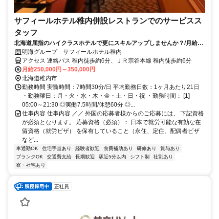
サフィールホテル稚内併設レストランでのサービスス
タッフ
北海道屈指のハイクラスホテルで更にスキルアップしませんか？/月給25
万円～◎昇給・賞与あり◎
明海グループ サフィールホテル稚内
アクセス 連絡バス 稚内徒歩約6分、ＪＲ宗谷本線 稚内徒歩約6分
月給250,000円～350,000円
北海道稚内市
勤務時間 実働時間：7時間30分/日 平均勤務日数：1ヶ月あたり21日
・勤務曜日：月・火・水・木・金・土・日・祝 ・勤務時間： [1]
05:00～21:30 ◎実働7.5時間/休憩60分 ◎...
仕事内容 仕事内容 ／／ 外国の応募者様からのご応募には、 下記資格
が必須となります。 応募資格（必須）： 日本で就労可能な有効な在
留資格（就労ビザ） を保有していること（永住、定住、配偶者ビザ
など...
車通勤OK
住宅手当あり
経験者歓迎
食費補助あり
研修あり
賞与あり
ブランクOK
交通費支給
長期歓迎
駅近5分以内
シフト制
社割あり
寮・社宅あり
正社員