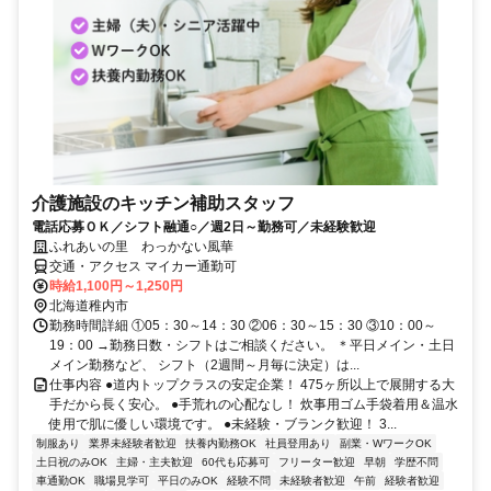
介護施設のキッチン補助スタッフ
電話応募ＯＫ／シフト融通○／週2日～勤務可／未経験歓迎
ふれあいの里 わっかない風華
交通・アクセス マイカー通勤可
時給1,100円～1,250円
北海道稚内市
勤務時間詳細 ①05：30～14：30 ②06：30～15：30 ③10：00～
19：00 →勤務日数・シフトはご相談ください。 ＊平日メイン・土日
メイン勤務など、 シフト（2週間～月毎に決定）は...
仕事内容 ●道内トップクラスの安定企業！ 475ヶ所以上で展開する大
手だから長く安心。 ●手荒れの心配なし！ 炊事用ゴム手袋着用＆温水
使用で肌に優しい環境です。 ●未経験・ブランク歓迎！ 3...
制服あり
業界未経験者歓迎
扶養内勤務OK
社員登用あり
副業・WワークOK
土日祝のみOK
主婦・主夫歓迎
60代も応募可
フリーター歓迎
早朝
学歴不問
車通勤OK
職場見学可
平日のみOK
経験不問
未経験者歓迎
午前
経験者歓迎