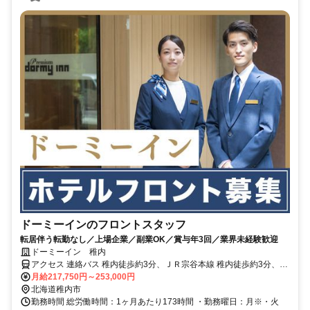
ドーミーインのフロントスタッフ
転居伴う転勤なし／上場企業／副業OK／賞与年3回／業界未経験歓迎
ドーミーイン 稚内
アクセス 連絡バス 稚内徒歩約3分、ＪＲ宗谷本線 稚内徒歩約3分、Ｊ
Ｒ宗谷本線 南稚内徒歩約31分
月給217,750円～253,000円
北海道稚内市
勤務時間 総労働時間：1ヶ月あたり173時間 ・勤務曜日：月※・火