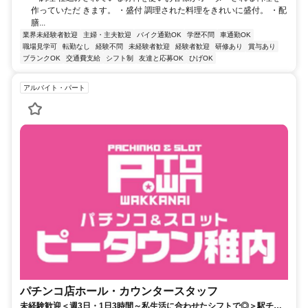
作っていただ きます。 ・盛付 調理された料理をきれいに盛付。 ・配
膳...
業界未経験者歓迎
主婦・主夫歓迎
バイク通勤OK
学歴不問
車通勤OK
職場見学可
転勤なし
経験不問
未経験者歓迎
経験者歓迎
研修あり
賞与あり
ブランクOK
交通費支給
シフト制
友達と応募OK
ひげOK
アルバイト・パート
パチンコ店ホール・カウンタースタッフ
未経験歓迎＜週3日・1日3時間～私生活に合わせたシフトで◎＞駅チ