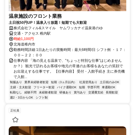
温泉施設のフロント業務
土日祝50円UP！温泉入り放題！短期でも大歓迎
株式会社フィル&スマイル ヤムワッカナイ温泉港のゆ
交通・アクセス 稚内駅
時給1,100円
北海道稚内市
勤務時間詳細 1日あたりの実働時間：最大6時間/日 シフト例 ・１７：
００～２２：００
仕事内容 「海の見える温泉で、”ちょっと特別な仕事”はじめません
か？｝ 観光で訪れるお客様や地元の常連のお客様をあなたの笑顔で
お出迎えする仕事です。 【仕事内容】 受付・入館手続き 主に券売機
で入館...
制服あり
業界未経験者歓迎
短期（3ヵ月以内）
社員登用あり
土日祝のみOK
主婦・主夫歓迎
フリーター歓迎
バイク通勤OK
短期
学歴不問
車通勤OK
転勤なし
経験不問
未経験者歓迎
研修あり
賞与あり
交通費支給
長期歓迎
週2・3日からOK
シフト制
正社員