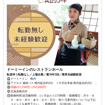
ドーミーインのレストランホール
転居伴う転勤なし／上場企業／賞与年3回／業界未経験歓迎
ドーミーイン 稚内
アクセス 連絡バス 稚内徒歩約3分、ＪＲ宗谷本線 稚内徒歩約3分、Ｊ
Ｒ宗谷本線 南稚内徒歩約31分
月給217,750円～253,000円
北海道稚内市
勤務時間 総労働時間：1ヶ月あたり173時間 ・勤務曜日：月※・火
※・水※・木※・金※・土※・日※・祝※ 注釈内容については下記
コメントを参照下さい。 ・勤務時間： [1] 06:00～22:00...