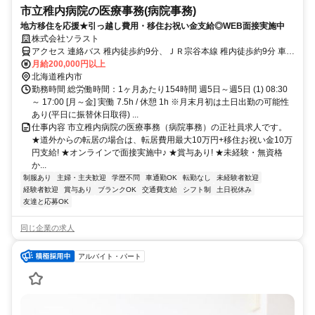
市立稚内病院の医療事務(病院事務)
地方移住を応援★引っ越し費用・移住お祝い金支給◎WEB面接実施中
株式会社ソラスト
アクセス 連絡バス 稚内徒歩約9分、ＪＲ宗谷本線 稚内徒歩約9分 車通
勤可
月給200,000円以上
北海道稚内市
勤務時間 総労働時間：1ヶ月あたり154時間 週5日～週5日 (1) 08:30
～ 17:00 [月～金] 実働 7.5h / 休憩 1h ※月末月初は土日出勤の可能性
あり(平日に振替休日取得) ...
仕事内容 市立稚内病院の医療事務（病院事務）の正社員求人です。
★道外からの転居の場合は、転居費用最大10万円+移住お祝い金10万
円支給! ★オンラインで面接実施中♪ ★賞与あり! ★未経験・無資格
か...
制服あり
主婦・主夫歓迎
学歴不問
車通勤OK
転勤なし
未経験者歓迎
経験者歓迎
賞与あり
ブランクOK
交通費支給
シフト制
土日祝休み
友達と応募OK
同じ企業の求人
アルバイト・パート