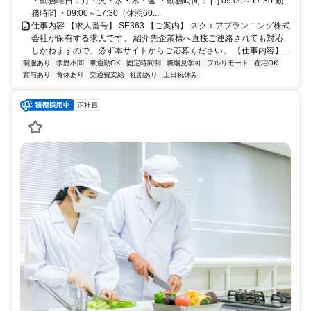
・勤務曜日：月・火・水・木・金 ・勤務時間： [1] 09:00～17:30 勤
務時間 ・09:00～17:30（休憩60...
仕事内容 【求人番号】 SE363 【ご案内】 スクエアプランニング株式
会社が保有する求人です。 紹介先企業様へ直接ご連絡されても対応
しかねますので、必ず本サイトからご応募ください。 【仕事内容】...
制服あり
学歴不問
車通勤OK
固定時間制
職場見学可
フルリモート
在宅OK
賞与あり
育休あり
交通費支給
社割あり
土日祝休み
正社員