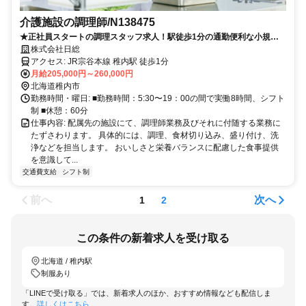
介護施設の調理師/N138475
★正社員スタートの調理スタッフ求人！駅徒歩1分の通勤便利な小規模
介護施設が勤務先です＜月給20万円以上、給与相談OK！＞
株式会社日総
アクセス: JR宗谷本線 稚内駅 徒歩1分
月給205,000円～260,000円
北海道稚内市
勤務時間・曜日: ■勤務時間：5:30〜19：00の間で実働8時間、シフト
制 ■休憩：60分
仕事内容: 配属先の施設にて、調理師業務及びそれに付随する業務に
たずさわります。 具体的には、調理、食材切り込み、盛り付け、洗
浄などを担当します。 おいしさと栄養バランスに配慮した食事提供
を意識して...
交通費支給
シフト制
前へ
次へ
1
2
この条件の新着求人を受け取る
北海道 / 稚内駅
制服あり
「LINEで受け取る」では、新着求人のほか、おすすめ情報なども配信しま
す。
詳しくはこちら