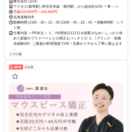
ンの病院栄養士！定年70歳で長く安定して働けます。
株式会社 LEOC
アクセス(最寄駅) JR宗谷本線「稚内駅」から徒歩約10分 ＊車・バイ
ク・自転車通勤OK
月給220,000円～240,000円
北海道稚内市
勤務時間 (1)06：30～15：30 (2)09：45～18：45 ＊実働8時間・シフ
ト制
仕事内容 ＜PR本文＞ １,《年間休日121日＆残業少なめ》しっかり休
めて家庭やプライベートとの両立もバッチリ◎ ２,《ブランク・実務
未経験OK》ご家庭の料理感覚でOK！先輩がイチから丁寧に教えます
...
シフト制
正社員