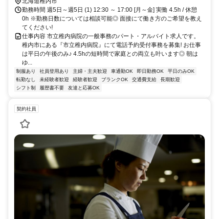
北海道稚内市
勤務時間 週5日～週5日 (1) 12:30 ～ 17:00 [月～金] 実働 4.5h / 休憩
0h ※勤務日数については相談可能◎ 面接にて働き方のご希望を教え
てください!
仕事内容 市立稚内病院の一般事務のパート・アルバイト求人です。
稚内市にある『市立稚内病院』にて電話予約受付事務を募集! お仕事
は平日の午後のみ♪ 4.5hの短時間で家庭との両立も叶います◎ 朝は
ゆ...
制服あり
社員登用あり
主婦・主夫歓迎
車通勤OK
即日勤務OK
平日のみOK
転勤なし
未経験者歓迎
経験者歓迎
ブランクOK
交通費支給
長期歓迎
シフト制
履歴書不要
友達と応募OK
契約社員