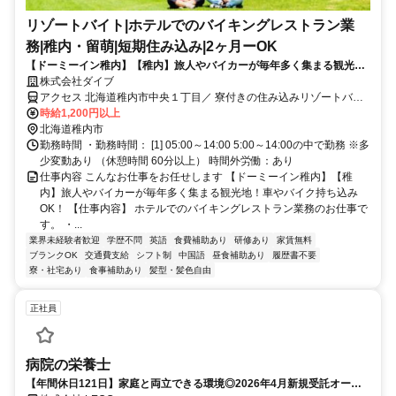
リゾートバイト|ホテルでのバイキングレストラン業
務|稚内・留萌|短期住み込み|2ヶ月ーOK
【ドーミーイン稚内】【稚内】旅人やバイカーが毎年多く集まる観光
地！車やバイク持ち込みOK！
株式会社ダイブ
アクセス 北海道稚内市中央１丁目／ 寮付きの住み込みリゾートバイ
ト／生活費が抑えられるのでお金が貯まる／休日は観光し放題／急募
時給1,200円以上
／面接なし
北海道稚内市
勤務時間 ・勤務時間： [1] 05:00～14:00 5:00～14:00の中で勤務 ※多
少変動あり （休憩時間 60分以上） 時間外労働：あり
仕事内容 こんなお仕事をお任せします 【ドーミーイン稚内】【稚
内】旅人やバイカーが毎年多く集まる観光地！車やバイク持ち込み
OK！ 【仕事内容】 ホテルでのバイキングレストラン業務のお仕事で
す。 ・...
業界未経験者歓迎
学歴不問
英語
食費補助あり
研修あり
家賃無料
ブランクOK
交通費支給
シフト制
中国語
昼食補助あり
履歴書不要
寮・社宅あり
食事補助あり
髪型・髪色自由
正社員
病院の栄養士
【年間休日121日】家庭と両立できる環境◎2026年4月新規受託オープ