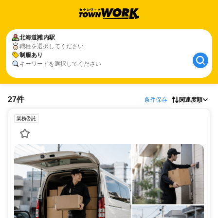
北海道
稚内駅
職種を選択してください
制服あり
キーワードを選択してください
27件
条件保存
関連度順
業務委託