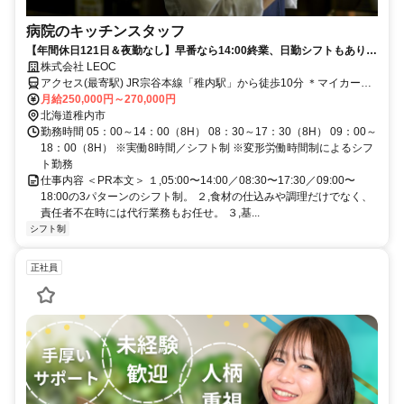
病院のキッチンスタッフ
【年間休日121日＆夜勤なし】早番なら14:00終業、日勤シフトもあり！
2026年4月新規受託の新しい環境ではじめる、病院のキッチンスタッ
株式会社 LEOC
フ！
アクセス(最寄駅) JR宗谷本線「稚内駅」から徒歩10分 ＊マイカー通
勤OK
月給250,000円～270,000円
北海道稚内市
勤務時間 05：00～14：00（8H） 08：30～17：30（8H） 09：00～
18：00（8H） ※実働8時間／シフト制 ※変形労働時間制によるシフ
ト勤務
仕事内容 ＜PR本文＞ １,05:00〜14:00／08:30〜17:30／09:00〜
18:00の3パターンのシフト制。 ２,食材の仕込みや調理だけでなく、
責任者不在時には代行業務もお任せ。 ３,基...
シフト制
正社員