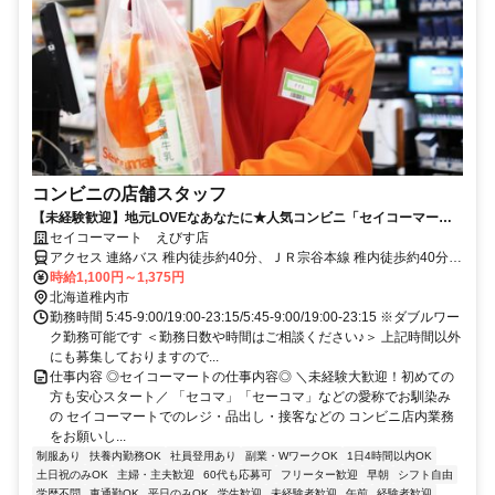
コンビニの店舗スタッフ
【未経験歓迎】地元LOVEなあなたに★人気コンビニ「セイコーマー
ト」であったか接客始めませんか♪
セイコーマート えびす店
アクセス 連絡バス 稚内徒歩約40分、ＪＲ宗谷本線 稚内徒歩約40分、
ＪＲ宗谷本線 南稚内徒歩約67分
時給1,100円～1,375円
北海道稚内市
勤務時間 5:45-9:00/19:00-23:15/5:45-9:00/19:00-23:15 ※ダブルワー
ク勤務可能です ＜勤務日数や時間はご相談ください♪＞ 上記時間以外
にも募集しておりますので...
仕事内容 ◎セイコーマートの仕事内容◎ ＼未経験大歓迎！初めての
方も安心スタート／ 「セコマ」「セーコマ」などの愛称でお馴染み
の セイコーマートでのレジ・品出し・接客などの コンビニ店内業務
をお願いし...
制服あり
扶養内勤務OK
社員登用あり
副業・WワークOK
1日4時間以内OK
土日祝のみOK
主婦・主夫歓迎
60代も応募可
フリーター歓迎
早朝
シフト自由
学歴不問
車通勤OK
平日のみOK
学生歓迎
未経験者歓迎
午前
経験者歓迎