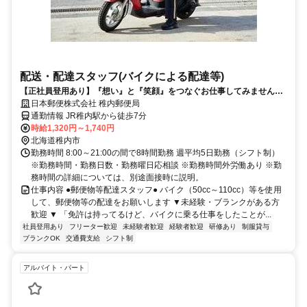
配送・配達スタッフ(バイクによる配達等)
【正社員登用あり】『想い』と『笑顔』をつなぐお仕事してみません
か？
日本郵便株式会社 稚内郵便局
通勤情報 JR稚内駅から徒歩7分
時給1,320円～1,740円
北海道稚内市
勤務時間 8:00～21:00の間で8時間勤務 週平均5日勤務（シフト制）
※勤務時間・勤務日数・勤務曜日応相談 ※勤務時間外労働あり ※勤
務時間の詳細については、別途面接時に説明。
仕事内容 ●郵便物等配達スタッフ● バイク（50cc～110cc）等を使用
して、郵便物等の配達をお願いします ▼未経験・ブランクがある方
歓迎 ▼ 「免許は持ってるけど、バイクに乗る仕事をしたことが...
社員登用あり
フリーター歓迎
未経験者歓迎
経験者歓迎
研修あり
制服貸与
ブランクOK
交通費支給
シフト制
アルバイト・パート