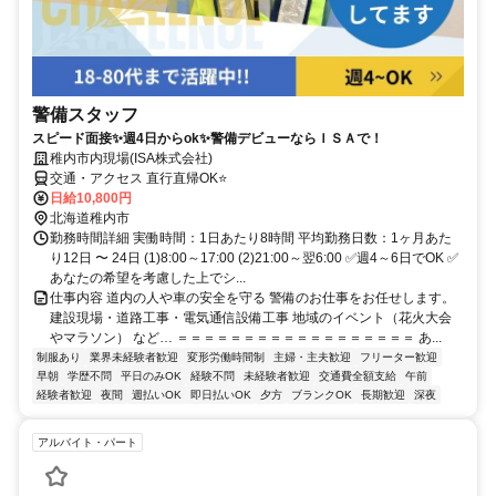
警備スタッフ
スピード面接✨週4日からok✨警備デビューならＩＳＡで！
稚内市内現場(ISA株式会社)
交通・アクセス 直行直帰OK⭐
日給10,800円
北海道稚内市
勤務時間詳細 実働時間：1日あたり8時間 平均勤務日数：1ヶ月あた
り12日 〜 24日 (1)8:00～17:00 (2)21:00～翌6:00 ✅週4～6日でOK ✅
あなたの希望を考慮した上でシ...
仕事内容 道内の人や車の安全を守る 警備のお仕事をお任せします。
建設現場・道路工事・電気通信設備工事 地域のイベント（花火大会
やマラソン） など… ＝＝＝＝＝＝＝＝＝＝＝＝＝＝＝＝＝＝ あ...
制服あり
業界未経験者歓迎
変形労働時間制
主婦・主夫歓迎
フリーター歓迎
早朝
学歴不問
平日のみOK
経験不問
未経験者歓迎
交通費全額支給
午前
経験者歓迎
夜間
週払いOK
即日払いOK
夕方
ブランクOK
長期歓迎
深夜
アルバイト・パート