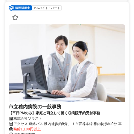
アルバイト・パート
市立稚内病院の一般事務
【平日PMのみ】家庭と両立して働く◎病院予約受付事務
株式会社ソラスト
アクセス 連絡バス 稚内徒歩約9分、ＪＲ宗谷本線 稚内徒歩約9分 車通
勤可
時給1,100円以上