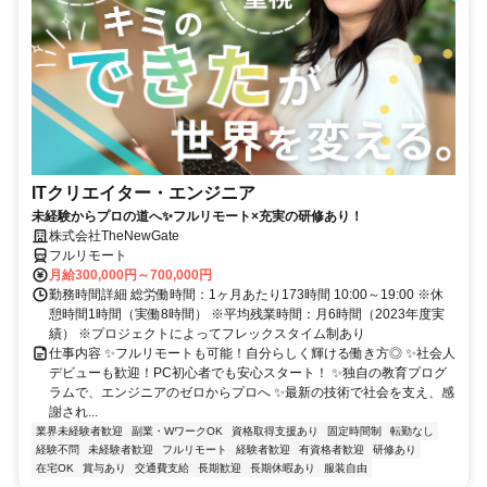
ITクリエイター・エンジニア
未経験からプロの道へ✨フルリモート×充実の研修あり！
株式会社TheNewGate
フルリモート
月給300,000円～700,000円
勤務時間詳細 総労働時間：1ヶ月あたり173時間 10:00～19:00 ※休
憩時間1時間（実働8時間） ※平均残業時間：月6時間（2023年度実
績） ※プロジェクトによってフレックスタイム制あり
仕事内容 ✨フルリモートも可能！自分らしく輝ける働き方◎ ✨社会人
デビューも歓迎！PC初心者でも安心スタート！ ✨独自の教育プログ
ラムで、エンジニアのゼロからプロへ ✨最新の技術で社会を支え、感
謝され...
業界未経験者歓迎
副業・WワークOK
資格取得支援あり
固定時間制
転勤なし
経験不問
未経験者歓迎
フルリモート
経験者歓迎
有資格者歓迎
研修あり
在宅OK
賞与あり
交通費支給
長期歓迎
長期休暇あり
服装自由