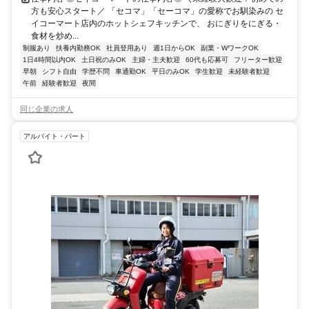
方も安心スタート／ 「セコマ」「セーコマ」の愛称でお馴染みの セ
イコーマート店内のホットシェフキッチンで、 おにぎりをにぎる・
食材を炒め...
制服あり
扶養内勤務OK
社員登用あり
週1日からOK
副業・WワークOK
1日4時間以内OK
土日祝のみOK
主婦・主夫歓迎
60代も応募可
フリーター歓迎
早朝
シフト自由
学歴不問
車通勤OK
平日のみOK
学生歓迎
未経験者歓迎
午前
経験者歓迎
夜間
同じ企業の求人
アルバイト・パート