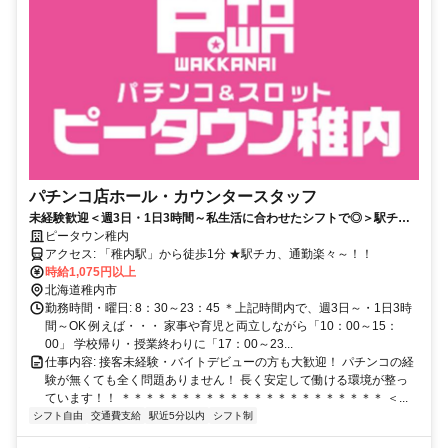
パチンコ店ホール・カウンタースタッフ
未経験歓迎＜週3日・1日3時間～私生活に合わせたシフトで◎＞駅チ
カ！マイカー通勤OK！
ピータウン稚内
アクセス: 「稚内駅」から徒歩1分 ★駅チカ、通勤楽々～！！
時給1,075円以上
北海道稚内市
勤務時間・曜日: 8：30～23：45 ＊上記時間内で、週3日～・1日3時
間～OK 例えば・・・ 家事や育児と両立しながら「10：00～15：
00」 学校帰り・授業終わりに「17：00～23...
仕事内容: 接客未経験・バイトデビューの方も大歓迎！ パチンコの経
験が無くても全く問題ありません！ 長く安定して働ける環境が整っ
ています！！ ＊＊＊＊＊＊＊＊＊＊＊＊＊＊＊＊＊＊＊＊＊＊ ＜...
シフト自由
交通費支給
駅近5分以内
シフト制