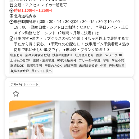
交通・アクセス マイカー通勤可
時給1,100円～1,250円
北海道稚内市
勤務時間詳細 ①05：30～14：30 ②06：30～15：30 ③10：00～
19：00 →勤務日数・シフトはご相談ください。 ＊平日メイン・土日
メイン勤務など、 シフト（2週間～月毎に決定）は...
仕事内容 ●道内トップクラスの安定企業！ 475ヶ所以上で展開する大
手だから長く安心。 ●手荒れの心配なし！ 炊事用ゴム手袋着用＆温水
使用で肌に優しい環境です。 ●未経験・ブランク歓迎！ 3...
制服あり
業界未経験者歓迎
扶養内勤務OK
社員登用あり
副業・WワークOK
土日祝のみOK
主婦・主夫歓迎
60代も応募可
フリーター歓迎
早朝
学歴不問
車通勤OK
職場見学可
平日のみOK
経験不問
未経験者歓迎
午前
経験者歓迎
有資格者歓迎
月1シフト提出
アルバイト・パート