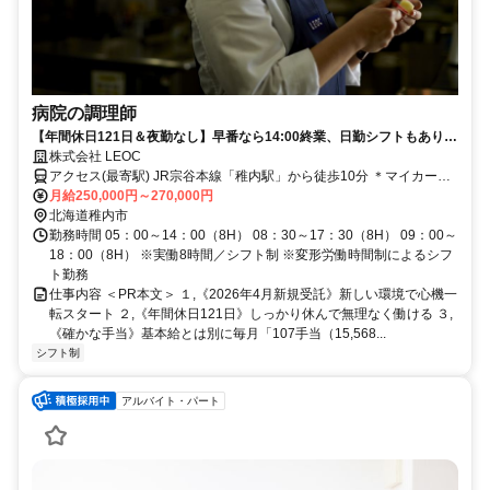
病院の調理師
【年間休日121日＆夜勤なし】早番なら14:00終業、日勤シフトもあり！
2026年4月新規受託の新しい環境ではじめる、病院の調理師！
株式会社 LEOC
アクセス(最寄駅) JR宗谷本線「稚内駅」から徒歩10分 ＊マイカー通
勤OK
月給250,000円～270,000円
北海道稚内市
勤務時間 05：00～14：00（8H） 08：30～17：30（8H） 09：00～
18：00（8H） ※実働8時間／シフト制 ※変形労働時間制によるシフ
ト勤務
仕事内容 ＜PR本文＞ １,《2026年4月新規受託》新しい環境で心機一
転スタート ２,《年間休日121日》しっかり休んで無理なく働ける ３,
《確かな手当》基本給とは別に毎月「107手当（15,568...
シフト制
アルバイト・パート