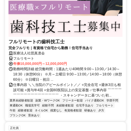
フルリモートの歯科技工士
完全フルリモ｜有資格で自宅から勤務！住宅手当あり
医療法人社団真凛会
フルリモート
年俸10,000,000円～12,000,000円
勤務時間詳細 総労働時間：1週あたり40時間 9:00～13:00／14:30～
18:30（休憩90分） ※月～土曜日 9:00～13:00／14:00～18:00（休憩
60分） ※日曜日・祝日 ...
仕事内容 ＼＼当院のアピールポイント／／ ⭐完全在宅 ⭐週休3日も相
談可能 ⭐賞与年4回 ⭐全国80医院以上の安定基盤 ✅仕事内容 ￣￣￣￣
￣￣￣￣￣￣￣￣￣￣￣￣￣ ・スキャンデータに基づいた初...
業界未経験者歓迎
副業・WワークOK
フリーター歓迎
バイク通勤OK
学歴不問
車通勤OK
職場見学可
経験不問
未経験者歓迎
住宅手当あり
フルリモート
午前
経験者歓迎
ネイルOK
残業なし
有資格者歓迎
研修あり
夕方
ブランクOK
育休あり
正社員