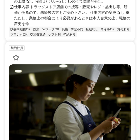
の上限 なし 時間 17：00～21：15の間で実働4時間...
仕事内容 ドラッグストア店舗での接客・販売やレジ・品出し等。研
修があるので、未経験の方もご安心下さい。 仕事内容の変更 なし ※
ただし、業務上の都合により必要があるときは本人合意の上、職務の
変更を命...
扶養内勤務OK
副業・WワークOK
長期
学歴不問
転勤なし
ネイルOK
賞与あり
ブランクOK
交通費支給
シフト制
昇給あり
契約社員