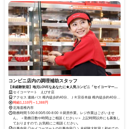
コンビニ店内の調理補助スタッフ
【未経験歓迎】地元LOVEなあなたに★人気コンビニ「セイコーマー
ト」で働こう♪接客なし◎
セイコーマート えびす店
アクセス 連絡バス 稚内徒歩約40分、ＪＲ宗谷本線 稚内徒歩約40分、
ＪＲ宗谷本線 南稚内徒歩約67分
時給1,110円～1,388円
北海道稚内市
勤務時間 5:00-8:00/5:00-8:00 ※厨房作業。レジ作業はございませ
ん。 ＜勤務日数や時間はご相談ください♪＞ 上記時間以外にも募集し
ておりますので､お気軽にご相談ください｡
仕事内容 ◎セイコーマートの仕事内容◎ ＼未経験大歓迎！初めての