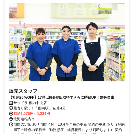
販売スタッフ
【社割20％OFF】17時以降&登販取得でさらに時給UP！髪色自由！
サツドラ 稚内中央店
最寄り駅 JR 「稚内駅」 徒歩4分
時給1,075円～1,224円
北海道稚内市
期間の定め あり 期間 4月・10月半年毎の更新 契約の更新 あり（契約
満了の時点の業務量、勤務態度、経営状況により判断します） 契約