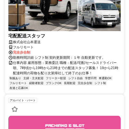
宅配配送スタッフ
株式会社山本運送
フルリモート
完全歩合制
勤務時間詳細 シフト制 契約更新期間：１年 自動更新です。
仕事内容 雇用形態：業務委託 職種：配送/宅配/セールスドライバー
朝、7時頃から19時から21時までの配送スタッフ募集！ 19から21時
配達時間の荷物を配り次第帰社して終了のお仕事！
制服あり
主婦・主夫歓迎
フリーター歓迎
シフト自由
学歴不問
車通勤OK
フルリモート
経験者歓迎
ブランクOK
長期歓迎
完全歩合制
シフト制
友達と応募OK
アルバイト・パート