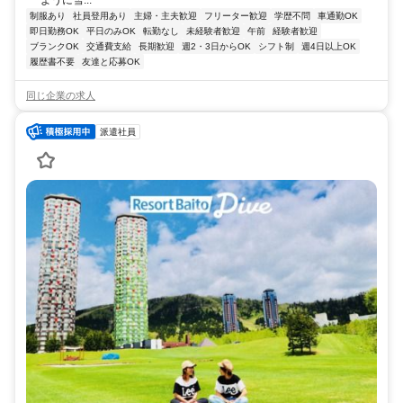
制服あり
社員登用あり
主婦・主夫歓迎
フリーター歓迎
学歴不問
車通勤OK
即日勤務OK
平日のみOK
転勤なし
未経験者歓迎
午前
経験者歓迎
ブランクOK
交通費支給
長期歓迎
週2・3日からOK
シフト制
週4日以上OK
履歴書不要
友達と応募OK
同じ企業の求人
派遣社員