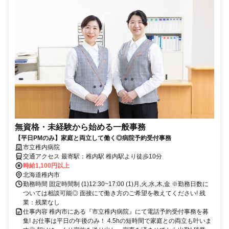
無資格・未経験から始める一般事務
【平日PMのみ】家庭と両立して働く◎病院予約受付事務
市立稚内病院
交通アクセス 最寄駅：稚内駅 稚内駅より徒歩10分
時給1,100円以上
北海道稚内市
勤務時間 固定時間制 (1)12:30~17:00 (1)月,火,水,木,金 ※勤務日数に
ついては相談可能◎ 面接にて働き方のご希望を教えてください! 残
業：残業なし
仕事内容 稚内市にある『市立稚内病院』にて電話予約受付事務を募
集! お仕事は平日の午後のみ！ 4.5hの短時間で家庭との両立も叶いま