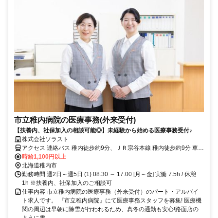
市立稚内病院の医療事務(外来受付)
【扶養内、社保加入の相談可能◎】未経験から始める医療事務受付♪
株式会社ソラスト
アクセス 連絡バス 稚内徒歩約9分、ＪＲ宗谷本線 稚内徒歩約9分 車通
勤可
時給1,100円以上
北海道稚内市
勤務時間 週2日～週5日 (1) 08:30 ～ 17:00 [月～金] 実働 7.5h / 休憩
1h ※扶養内、社保加入のご相談可
仕事内容 市立稚内病院の医療事務（外来受付）のパート・アルバイ
ト求人です。 『市立稚内病院』にて医療事務スタッフを募集! 医療機
関の周辺は早朝に除雪が行われるため、真冬の通勤も安心!路面店の
ように雪...