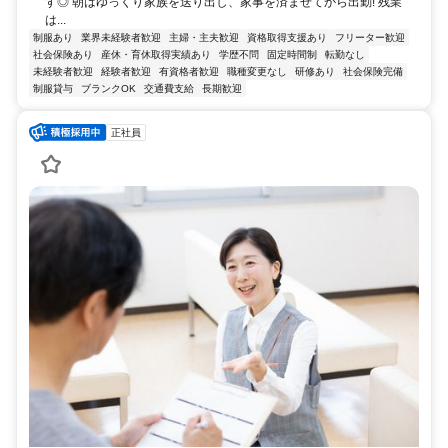
す◎ 朝はゆっくり家族を送り出し、家事を済ませてから出勤! 残業
は...
制服あり
業界未経験者歓迎
主婦・主夫歓迎
資格取得支援あり
フリーター歓迎
社会保険あり
産休・育休取得実績あり
学歴不問
固定時間制
転勤なし
未経験者歓迎
経験者歓迎
有資格者歓迎
職種変更なし
研修あり
社会保険完備
制服貸与
ブランクOK
交通費支給
長期歓迎
正社員