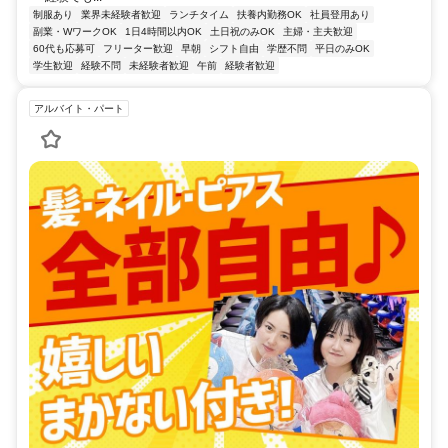
制服あり
業界未経験者歓迎
ランチタイム
扶養内勤務OK
社員登用あり
副業・WワークOK
1日4時間以内OK
土日祝のみOK
主婦・主夫歓迎
60代も応募可
フリーター歓迎
早朝
シフト自由
学歴不問
平日のみOK
学生歓迎
経験不問
未経験者歓迎
午前
経験者歓迎
アルバイト・パート