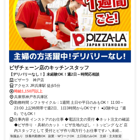
ピザチェーン店のキッチンスタッフ
【デリバリーなし！】未経験OK！週2日～時間応相談
ピザーラ 神戸店
アクセス JR兵庫駅 徒歩5分
時給1,150円以上
兵庫県神戸市兵庫区
勤務時間 シフトサイクル：1週間 土日や平日のみもOK！ 11:00～
23:00 上記時間帯で週2日、1日3時間からOKです！ ●試験中は『週
0』でもOK！
仕事内容 インストアのお仕事 ◆電話注文の受付 ◆ネット注文の確認
◆ピザ作り ・具材のカット ・ピザ生地のばし ・トッピング など 店
内スタッフとして 受付とピザ作り両方行うお仕事です♪ ＼未経...
制服あり
扶養内勤務OK
副業・WワークOK
土日祝のみOK
主婦・主夫歓迎