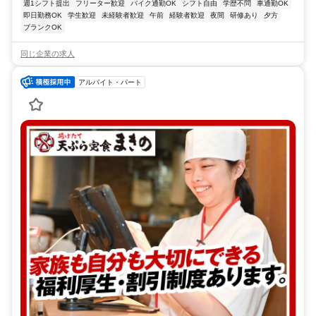
週1シフト提出
フリーター歓迎
バイク通勤OK
シフト自由
学歴不問
車通勤OK
即日勤務OK
学生歓迎
未経験者歓迎
午前
経験者歓迎
夜間
研修あり
夕方
ブランクOK
同じ企業の求人
アルバイト・パート