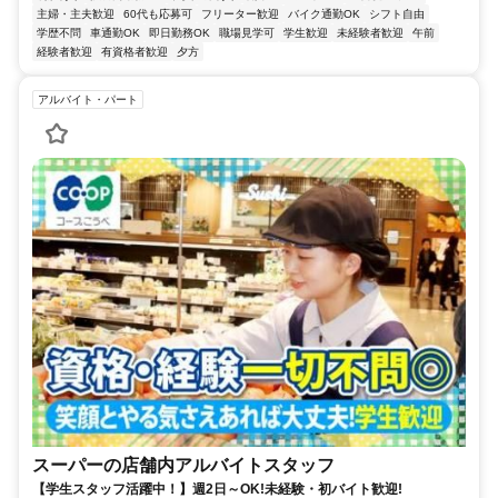
主婦・主夫歓迎
60代も応募可
フリーター歓迎
バイク通勤OK
シフト自由
学歴不問
車通勤OK
即日勤務OK
職場見学可
学生歓迎
未経験者歓迎
午前
経験者歓迎
有資格者歓迎
夕方
アルバイト・パート
スーパーの店舗内アルバイトスタッフ
【学生スタッフ活躍中！】週2日～OK!未経験・初バイト歓迎!