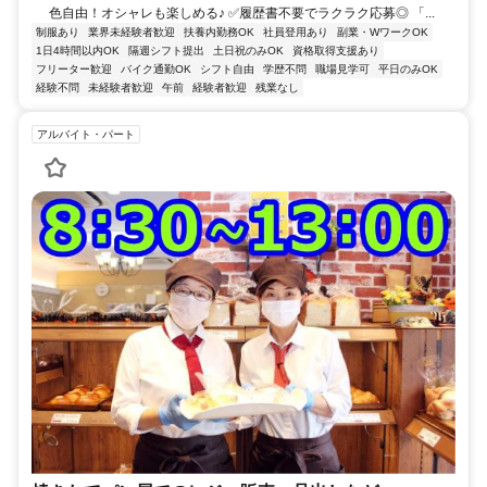
色自由！オシャレも楽しめる♪ ✅履歴書不要でラクラク応募◎ 「...
制服あり
業界未経験者歓迎
扶養内勤務OK
社員登用あり
副業・WワークOK
1日4時間以内OK
隔週シフト提出
土日祝のみOK
資格取得支援あり
フリーター歓迎
バイク通勤OK
シフト自由
学歴不問
職場見学可
平日のみOK
経験不問
未経験者歓迎
午前
経験者歓迎
残業なし
アルバイト・パート