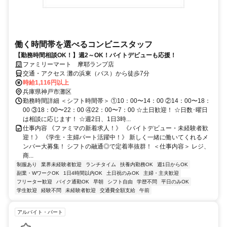
働く時間帯を選べるコンビニスタッフ
【勤務時間相談OK！】週2～OK！バイトデビューも応援！
ファミリーマート 摩耶ランプ店
交通・アクセス 灘の浜東（バス）から徒歩7分
時給1,116円以上
兵庫県神戸市灘区
勤務時間詳細 ＜シフト時間帯＞ ①10：00〜14：00 ②14：00〜18：
00 ③18：00〜22：00 ④22：00〜7：00 ☆土日歓迎！ ☆日数･曜日
は相談に応じます！ ☆週2日、1日3時...
仕事内容 《ファミマの新着求人！》 《バイトデビュー・未経験者歓
迎！》 《学生・主婦パート活躍中！》 新しく一緒に働いてくれるメ
ンバー大募集！ シフトの融通◎で定着率抜群！ ＜仕事内容＞ レジ、
商...
制服あり
業界未経験者歓迎
ランチタイム
扶養内勤務OK
週1日からOK
副業・WワークOK
1日4時間以内OK
土日祝のみOK
主婦・主夫歓迎
フリーター歓迎
バイク通勤OK
早朝
シフト自由
学歴不問
平日のみOK
学生歓迎
経験不問
未経験者歓迎
交通費全額支給
午前
アルバイト・パート