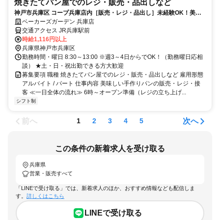
焼きたてパン屋でのレジ・販売・品出しなど
神戸市兵庫区 コープ兵庫店内［販売・レジ・品出し］未経験OK！美味
しい手作りパンがいっぱいのお店♪
ベーカーズガーデン 兵庫店
交通アクセス JR兵庫駅前
時給1,116円以上
兵庫県神戸市兵庫区
勤務時間・曜日 8:30～13:00 ※週3～4日からでOK！（勤務曜日応相
談） ★土・日・祝出勤できる方大歓迎
募集要項 職種 焼きたてパン屋でのレジ・販売・品出しなど 雇用形態
アルバイト / パート 仕事内容 美味しい手作りパンの販売・レジ・接
客 ≪一日全体の流れ≫ 6時～オープン準備（レジの立ち上げ...
シフト制
前へ
次へ
1
2
3
4
5
この条件の新着求人を受け取る
兵庫県
営業・販売すべて
「LINEで受け取る」では、新着求人のほか、おすすめ情報なども配信しま
す。
詳しくはこちら
LINEで受け取る