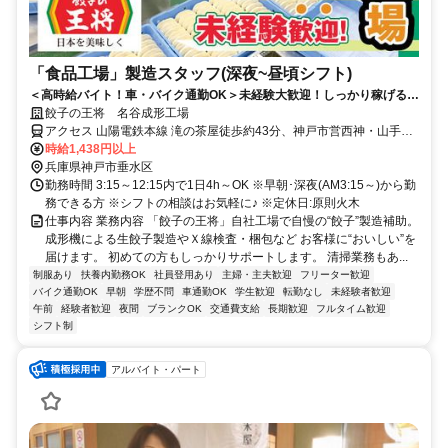
「食品工場」製造スタッフ(深夜~昼頃シフト)
＜高時給バイト！車・バイク通勤OK＞未経験大歓迎！しっかり稼げる食
品製造ワーク！モクモク作業＆店舗で使える従業員割引20％OFFなど福
餃子の王将 名谷成形工場
利厚生も充実♪
アクセス 山陽電鉄本線 滝の茶屋徒歩約43分、神戸市営西神・山手線/
神戸市営北神線 総合運動公園南出口徒歩約46分、ＪＲ山陽本線 垂水
時給1,438円以上
東口徒歩約44分 西名谷バス停、市・山陽バスなめら停留所より徒歩1
兵庫県神戸市垂水区
分/車･バイク通勤OK！兵庫県道21号（神戸明石線）沿いの「名谷
勤務時間 3:15～12:15内で1日4h～OK ※早朝･深夜(AM3:15～)から勤
町」交差点付近に位置し、店舗前を走る主要地方道、名谷高丸線（県
務できる方 ※シフトの相談はお気軽に♪ ※定休日:原則火木
道488号）や神戸明石線（県道21号）からのアクセスがスムーズなの
仕事内容 業務内容 「餃子の王将」自社工場で自慢の“餃子”製造補助。
で車･バイクでの通勤が便利◎第二神明道路から「名谷IC」または
成形機による生餃子製造やＸ線検査・梱包など お客様に“おいしい”を
「名谷JCT」から車で約2～3分です。
届けます。 初めての方もしっかりサポートします。 清掃業務もあ...
制服あり
扶養内勤務OK
社員登用あり
主婦・主夫歓迎
フリーター歓迎
バイク通勤OK
早朝
学歴不問
車通勤OK
学生歓迎
転勤なし
未経験者歓迎
午前
経験者歓迎
夜間
ブランクOK
交通費支給
長期歓迎
フルタイム歓迎
シフト制
アルバイト・パート