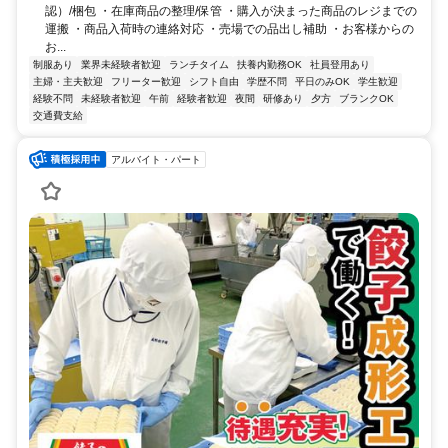
認）/梱包 ・在庫商品の整理/保管 ・購入が決まった商品のレジまでの
運搬 ・商品入荷時の連絡対応 ・売場での品出し補助 ・お客様からの
お...
制服あり
業界未経験者歓迎
ランチタイム
扶養内勤務OK
社員登用あり
主婦・主夫歓迎
フリーター歓迎
シフト自由
学歴不問
平日のみOK
学生歓迎
経験不問
未経験者歓迎
午前
経験者歓迎
夜間
研修あり
夕方
ブランクOK
交通費支給
アルバイト・パート