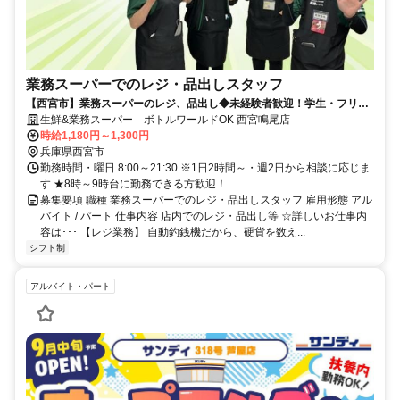
業務スーパーでのレジ・品出しスタッフ
【西宮市】業務スーパーのレジ、品出し◆未経験者歓迎！学生・フリー
ター・主婦（主夫）歓迎！週2日～OK
生鮮&業務スーパー ボトルワールドOK 西宮鳴尾店
時給1,180円～1,300円
兵庫県西宮市
勤務時間・曜日 8:00～21:30 ※1日2時間～・週2日から相談に応じま
す ★8時～9時台に勤務できる方歓迎！
募集要項 職種 業務スーパーでのレジ・品出しスタッフ 雇用形態 アル
バイト / パート 仕事内容 店内でのレジ・品出し等 ☆詳しいお仕事内
容は･･･ 【レジ業務】 自動釣銭機だから、硬貨を数え...
シフト制
アルバイト・パート