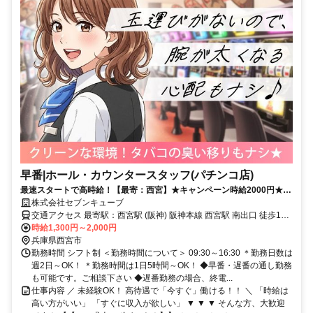
早番|ホール・カウンタースタッフ(パチンコ店)
最速スタートで高時給！【最寄：西宮】★キャンペーン時給2000円★週
2日～＆短時間も可能！しっかり稼げる◎月収30万円以上可能！
株式会社セブンキューブ
交通アクセス 最寄駅：西宮駅 (阪神) 阪神本線 西宮駅 南出口 徒歩1～
2分 【交通アクセス】 ◆電車（アクセス良好！） 阪神「西宮駅」徒
時給1,300円～2,000円
歩1〜2分／JR「西宮駅」徒歩10分／阪急「今津駅」徒歩圏内 梅田・
兵庫県西宮市
野田・三宮・御影からも電車1本！ ◆車・バイク・周辺エリア 国道2
勤務時間 シフト制 ＜勤務時間について＞ 09:30～16:30 ＊勤務日数は
号線・43号線・山手幹線すぐ！ 芦屋市・尼崎市から約10分、伊丹
週2日～OK！ ＊勤務時間は1日5時間～OK！ ◆早番・遅番の通し勤務
市・宝塚市から約20分
も可能です。ご相談下さい ◆遅番勤務の場合、終電...
仕事内容 ／ 未経験OK！ 高待遇で「今すぐ」働ける！！ ＼ 「時給は
高い方がいい」 「すぐに収入が欲しい」 ▼ ▼ ▼ そんな方、大歓迎