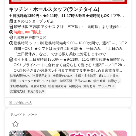
キッチン・ホールスタッフ(ランチタイム)
土日祝時給1350円～★9-11時、11-17時大歓迎★短時間もOK！プライ
ベートに合わせて自分らしく働ける！週2日～／1日2h～OK◎お子さま
まきのセンタープラザ店
が月最大5千円まで無償で食事を楽しめる家族食堂スタート！
最寄り駅 三宮駅 アクセス 各線「三宮駅」･「元町駅」より徒歩5～10
分 ★駅チカで通勤楽々！ ★自転車通勤も可！（駐輪場料金は自己負
時給1,300円以上
担、店にある場合は利用可）
兵庫県神戸市中央区
勤務時間 シフト制 勤務時間備考 9:00～18:00の間で、週2日～、1日2
時間～OK！ ★シフトは面接時に応相談 ★「平日のみ」「土日のみ」
「土日祝休み」など、 できる限り柔軟に対応しますので...
タイトル 土日祝時給1350円～★9-11時、11-17時大歓迎★短時間も
OK！プライベートに合わせて自分らしく働ける！週2日～／1日2h～
OK◎お子さまが月最大5千円まで無償で食事を楽しめる家族食堂...
扶養内勤務OK
社員登用あり
土日祝のみOK
主婦・主夫歓迎
週1シフト提出
長期
フリーター歓迎
シフト自由
学歴不問
平日のみOK
学生歓迎
転勤なし
未経験者歓迎
経験者歓迎
社会保険完備
制服貸与
賞与あり
ブランクOK
交通費支給
駅近5分以内
同じ企業の求人
アルバイト・パート