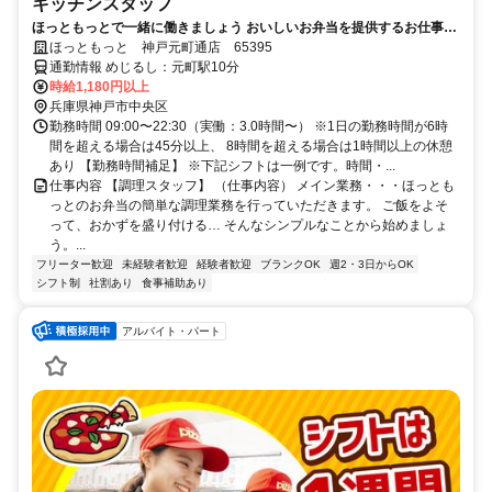
キッチンスタッフ
ほっともっとで一緒に働きましょう おいしいお弁当を提供するお仕事で
す
ほっともっと 神戸元町通店 65395
通勤情報 めじるし：元町駅10分
時給1,180円以上
兵庫県神戸市中央区
勤務時間 09:00〜22:30（実働：3.0時間〜） ※1日の勤務時間が6時
間を超える場合は45分以上、 8時間を超える場合は1時間以上の休憩
あり 【勤務時間補足】 ※下記シフトは一例です。時間・...
仕事内容 【調理スタッフ】 （仕事内容） メイン業務・・・ほっとも
っとのお弁当の簡単な調理業務を行っていただきます。 ご飯をよそ
って、おかずを盛り付ける… そんなシンプルなことから始めましょ
う。...
フリーター歓迎
未経験者歓迎
経験者歓迎
ブランクOK
週2・3日からOK
シフト制
社割あり
食事補助あり
アルバイト・パート