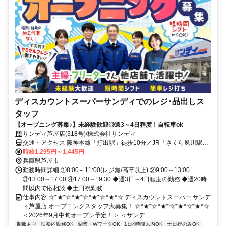
ディスカウントスーパーサンディでのレジ･品出しス
タッフ
【オープニング募集♪】未経験歓迎◎週3～4日程度！自転車ok
サンディ芦屋店(318号)/株式会社サンディ
交通・アクセス 阪神本線「打出駅」徒歩10分／JR「さくら夙川駅」
徒歩23分／阪急バス「宮川小学校前」徒歩7分/自転車通勤可
時給1,295円～1,445円
兵庫県芦屋市
勤務時間詳細 ①8:00～11:00(レジ無/高卒以上) ②9:00～13:00
③13:00～17:00 ④17:00～19:30 ◆週3日～4日程度の勤務 ◆週20時
間以内で応相談 ◆土日祝勤務...
仕事内容 ☆*★*☆*★*☆*★*☆*★*☆ ディスカウントスーパー サンデ
ィ芦屋店 オープニングスタッフ大募集！ ☆*★*☆*★*☆*★*☆*★*☆
＜2026年9月中旬オープン予定！＞ ＜サンデ...
制服あり
扶養内勤務OK
副業・WワークOK
1日4時間以内OK
土日祝のみOK