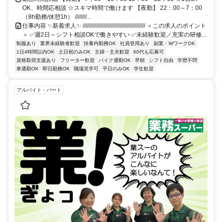
OK、時間応相談 ☆スキマ時間で働けます 【夜勤】 22：00～7：00
（8h勤務/休憩1h） ////////...
仕事内容 ✨新着求人✨ ////////////////////////////////////////// ＜この求人のポイント
＞ ✅週2日～シフト相談OKで働きやすい ✅未経験歓迎／充実の研修...
制服あり
業界未経験者歓迎
扶養内勤務OK
社員登用あり
副業・WワークOK
1日4時間以内OK
土日祝のみOK
主婦・主夫歓迎
60代も応募可
資格取得支援あり
フリーター歓迎
バイク通勤OK
早朝
シフト自由
学歴不問
車通勤OK
即日勤務OK
職場見学可
平日のみOK
学生歓迎
アルバイト・パート