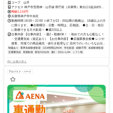
コープ 山手
アクセス 神戸市営西神・山手線 県庁前（兵庫県）東出口1徒歩約5
分、ＪＲ東海道本線 元町〔ＪＲ〕東口徒歩約8分、神戸高速鉄道東西
時給1,116円
線 元町〔阪神線〕東出口徒歩約8分 地下鉄県庁前駅より徒歩4分
兵庫県神戸市中央区
勤務時間 18:00～22:00 ☆終了が22：00以降の勤務は、18歳以上の方
に限ります。 ◆出勤曜日・日数・時間は、応相談。 ◆土・日・祝日
に勤務できる方大歓迎！ ◆週2日以上
仕事内容 【仕事内容】 ・週2～勤務OK！ ・初めての方も心配なし！
・交通費支給（規定あり） 【お仕事内容】 ◆店舗業務全般◆ レジや
接客、売場での商品補充・値引き処理など 店内でのいろいろなお仕...
制服あり
業界未経験者歓迎
1日4時間以内OK
学生歓迎
経験不問
未経験者歓迎
交通費支給
長期歓迎
駅近5分以内
週2・3日からOK
シフト制
同じ企業の求人
アルバイト・パート