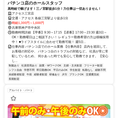
パチンコ店のホールスタッフ
高時給で稼げます！三ノ宮駅徒歩1分！力仕事は一切ありません！
アクセス三宮店
交通・アクセス 各線三宮駅より徒歩1分
時給1,300円～1,688円
兵庫県神戸市中央区
勤務時間詳細 【早番】9:30～17:15 【遅番】17:00～23:30 週3日～
OK！勤務曜日はご相談下さい！ レギュラー勤務希望の方は積極採用
中！ ■ライフスタイルに合わせて勤務可能！ 週5日...
仕事内容 パチンコ店でのホール業務 【仕事内容】 店内を巡回して、
お客様の対応や、 パチンコ台のトラブルの対処など。 社員が常に常
駐しているため、 何かあった時でも安心して勤務できます。 【安心
し...
制服あり
社員登用あり
副業・WワークOK
主婦・主夫歓迎
フリーター歓迎
シフト自由
学歴不問
即日勤務OK
平日のみOK
学生歓迎
転勤なし
経験不問
未経験者歓迎
午前
経験者歓迎
研修あり
夕方
ブランクOK
交通費支給
長期歓迎
アルバイト・パート