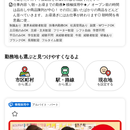
仕事内容 ＼朝～お昼までの勤務▶積極採用中★／ オープン前の時間
は品出しや商品陳列が中心！ その日に届いたばかりの商品をどんど
ん並べていきます。 お昼過ぎにはお仕事が終わります◎ 朝時間を有
意義に使...
制服あり
業界未経験者歓迎
扶養内勤務OK
社員登用あり
副業・WワークOK
土日祝のみOK
主婦・主夫歓迎
フリーター歓迎
シフト自由
学歴不問
平日のみOK
学生歓迎
経験不問
未経験者歓迎
午前
経験者歓迎
研修あり
ブランクOK
長期歓迎
フルタイム歓迎
勤務地も選ぶと見つけやすくなるよ
市区町村
駅・路線
現在地
から選ぶ
から選ぶ
を設定する
アルバイト・パート