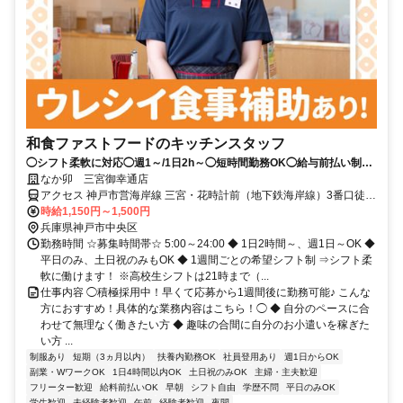
和食ファストフードのキッチンスタッフ
◯シフト柔軟に対応◯週1～/1日2h～◯短時間勤務OK◯給与前払い制度
あり！◯まかない（食事補助）あり
なか卯 三宮御幸通店
アクセス 神戸市営海岸線 三宮・花時計前（地下鉄海岸線）3番口徒歩
約2分、阪神本線/阪神なんば線 神戸三宮〔阪神線〕東口(南)徒歩約3
時給1,150円～1,500円
分、ＪＲ東海道本線 三ノ宮（ＪＲ）中央口(西)徒歩約6分
兵庫県神戸市中央区
勤務時間 ☆募集時間帯☆ 5:00～24:00 ◆ 1日2時間～、週1日～OK ◆
平日のみ、土日祝のみもOK ◆ 1週間ごとの希望シフト制 ⇒シフト柔
軟に働けます！ ※高校生シフトは21時まで（...
仕事内容 ◯積極採用中！早くて応募から1週間後に勤務可能♪ こんな
方におすすめ！具体的な業務内容はこちら！◯ ◆ 自分のペースに合
わせて無理なく働きたい方 ◆ 趣味の合間に自分のお小遣いを稼ぎた
い方 ...
制服あり
短期（3ヵ月以内）
扶養内勤務OK
社員登用あり
週1日からOK
副業・WワークOK
1日4時間以内OK
土日祝のみOK
主婦・主夫歓迎
フリーター歓迎
給料前払いOK
早朝
シフト自由
学歴不問
平日のみOK
学生歓迎
未経験者歓迎
午前
経験者歓迎
夜間