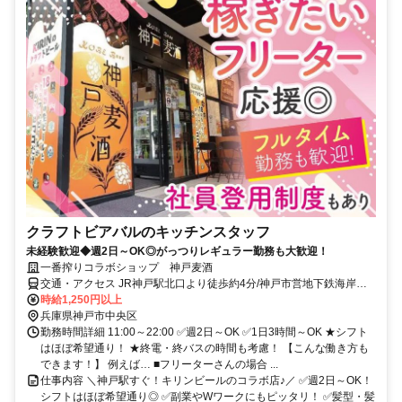
クラフトビアバルのキッチンスタッフ
未経験歓迎◆週2日～OK◎がっつりレギュラー勤務も大歓迎！
一番搾りコラボショップ 神戸麦酒
交通・アクセス JR神戸駅北口より徒歩約4分/神戸市営地下鉄海岸線
ハーバーランド駅より徒歩約4分
時給1,250円以上
兵庫県神戸市中央区
勤務時間詳細 11:00～22:00 ✅週2日～OK ✅1日3時間～OK ★シフト
はほぼ希望通り！ ★終電・終バスの時間も考慮！ 【こんな働き方も
できます！】 例えば… ■フリーターさんの場合 ...
仕事内容 ＼神戸駅すぐ！キリンビールのコラボ店♪／ ✅週2日～OK！
シフトはほぼ希望通り◎ ✅副業やWワークにもピッタリ！ ✅髪型・髪