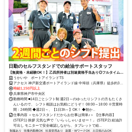
日勤のセルフスタンドでの給油サポートスタッフ
【無資格・未経験OK！】乙四所持者は別途資格手当あり◎フルタイム・
長期勤務できる方は半年ごとの昇給あり♪＜力仕事なし◎>初バイト・初
うかいや ポートアイランドTS
パートも歓迎！
アクセス 神戸新交通ポートアイランド線 中埠頭（兵庫県）徒歩約3
分、神戸新交通ポートアイランド線 北埠頭徒歩約5分、神戸新交通ポ
時給1,150円以上
ートアイランド線 みなとじま徒歩約12分
兵庫県神戸市中央区
勤務時間 ■14日ごとシフト制 週2日～のゆったりシフトの方もたくさ
んいるので、 シフト相談はお気軽にどうぞ！ 08:00～18:00 ※営業時
間：24時間 ◆週2日～、【1日3h～】OK！ ◆朝か...
仕事内容 ＜セルフスタンドだからお仕事は簡単♪＞ 【仕事内容】
(STEP.1) 挨拶 元気な声で「いらっしゃいませー！」 (STEP.2) 給油許
可出し モニターで安全確認しながら、タブレットで給...
制服あり
扶養内勤務OK
社員登用あり
副業・WワークOK
土日祝のみOK