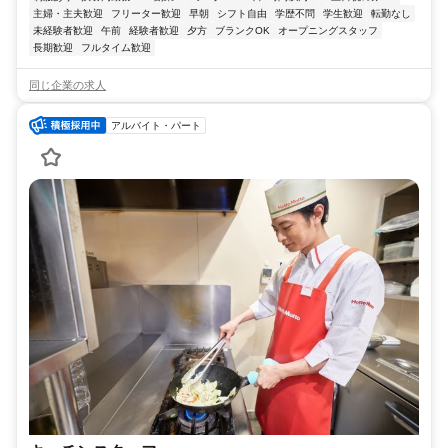
主婦・主夫歓迎
フリーター歓迎
早朝
シフト自由
学歴不問
学生歓迎
転勤なし
未経験者歓迎
午前
経験者歓迎
夕方
ブランクOK
オープニングスタッフ
長期歓迎
フルタイム歓迎
同じ企業の求人
アルバイト・パート