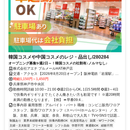
韓国コスメや中国コスメのレジ・品出し/280284
オープニング募集✨週2日～！韓国コスメの社割有♪ノルマなし♪
株式会社アエナ ブルメールHAT神戸店
交通・アクセス 【2026年8月20日オープン】阪神電鉄「岩屋駅」よ
り徒歩約10分★車通勤OK（社内規定有）→駐車場のご用意と駐車場
時給1,150円～1,450円
代はアエナが負担します！
兵庫県神戸市中央区
勤務時間詳細 10:00～21:00 ✪週2日からOK､1日5.5時間 ✪週3～4日
で扶養内ギリギリまで たくさん働きたい方も歓迎です！ ※週20時間
未満の勤務となります。 【例】 ⏩早番09:4...
仕事内容 雇用形態：アルバイト・パート 職種：コンビニ販売/フロア
スタッフ、販売/フロアスタッフ（スーパー/ホームセンター） ／ 大
阪、京都、兵庫、 滋賀、奈良、和歌山で大人気！ TVやSNSで話題...
制服あり
業界未経験者歓迎
扶養内勤務OK
社員登用あり
副業・WワークOK
主婦・主夫歓迎
フリーター歓迎
シフト自由
学歴不問
車通勤OK
経験不問