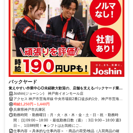
バックヤード
覚えやすい作業中心◎未経験大歓迎の、店舗を支えるバックヤード業
務！
Joshin(ジョーシン) 神戸南イオンモール店
アクセス 神戸市営海岸線 中央市場前2番口徒歩約1分、神戸市営海岸
線 和田岬3番口徒歩約12分、ＪＲ山陽本線〔和田岬線〕 和田岬徒歩
時給1,250円～1,440円
約14分
兵庫県神戸市兵庫区
勤務時間 ・勤務曜日：月・火・水・木・金・土・日・祝 ・勤務時
間： [1] 09:00～18:00 ・最低勤務日数（週）：3日 9:00～18:00 週3
日～、1日8時間！ ★シフトはお気軽にご...
仕事内容 ＜具体的な仕事内容＞ ・商品の荷受/検品（入荷商品の確