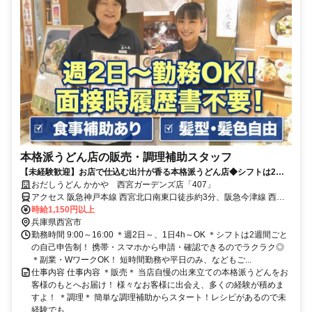
本格派うどん店の販売・調理補助スタッフ
【未経験歓迎】お店で仕込む出汁が香る本格派うどん店◆シフトは2週
毎の申告制◆髪型・髪色自由/規定
おだしうどん かかや 西宮ガーデンズ店「407」
アクセス 阪急神戸本線 西宮北口南東口徒歩約3分、阪急今津線 西宮
北口南東口徒歩約3分、連絡バス 西宮北口徒歩約5分 西宮北口駅直結
時給1,150円以上
兵庫県西宮市
勤務時間 9:00～16:00 ＊週2日～、1日4h～OK ＊シフトは2週間ごと
の自己申告制！ 携帯・スマホから申請・確認できるのでラクラク◎
＊副業・WワークOK！ 短時間勤務や平日のみ、などもご...
仕事内容 仕事内容 ＊販売＊ 当店自慢の出来立ての本格派うどんをお
客様のもとへお届け！ 様々なお客様に出会え、多くの経験が積めま
すよ！ ＊調理＊ 簡単な調理補助からスタート！レシピがあるので未
経験でも...