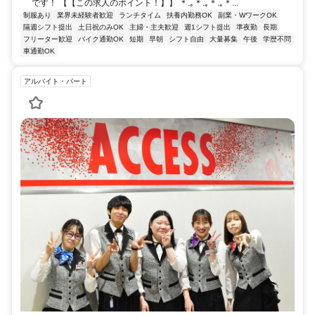
です！ 【【この求人のポイント！】】 ＊.｡＊.｡＊.｡＊...
制服あり
業界未経験者歓迎
ランチタイム
扶養内勤務OK
副業・WワークOK
隔週シフト提出
土日祝のみOK
主婦・主夫歓迎
週1シフト提出
準夜勤
長期
フリーター歓迎
バイク通勤OK
短期
早朝
シフト自由
大量募集
午後
学歴不問
車通勤OK
アルバイト・パート