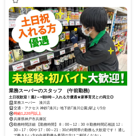
業務スーパーのスタッフ (午前勤務)
土日祝歓迎！週2～×朝8時～入れる方優遇★家事育児との両立◎
業務スーパー 湊川店
交通・アクセス 神鉄｢湊川｣･地下鉄｢湊川公園｣駅より5分
時給1,220円以上
兵庫県神戸市兵庫区
勤務時間詳細 【勤務時間】 8：00～12：30 ※勤務時間応相談 12：
30～17：00や 17：00～21：30の時間帯の勤務も大歓迎です！ 通し
で働きたい方や午後勤務を希望の方はご相談ください...