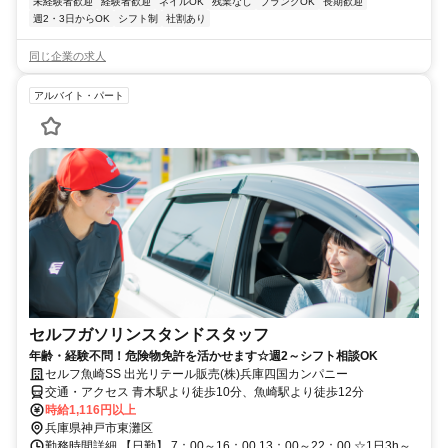
未経験者歓迎
経験者歓迎
ネイルOK
残業なし
ブランクOK
長期歓迎
週2・3日からOK
シフト制
社割あり
同じ企業の求人
アルバイト・パート
セルフガソリンスタンドスタッフ
年齢・経験不問！危険物免許を活かせます☆週2～シフト相談OK
セルフ魚崎SS 出光リテール販売(株)兵庫四国カンパニー
交通・アクセス 青木駅より徒歩10分、魚崎駅より徒歩12分
時給1,116円以上
兵庫県神戸市東灘区
勤務時間詳細 【日勤】 7：00～16：00 13：00～22：00 ☆1日3h～