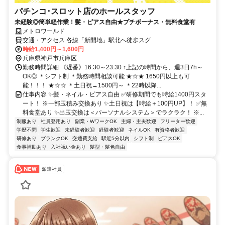
パチンコ･スロット店のホールスタッフ
未経験◎簡単軽作業！髪・ピアス自由★プチボーナス・無料食堂有
メトロワールド
交通・アクセス 各線「新開地」駅北へ徒歩スグ
時給1,400円～1,600円
兵庫県神戸市兵庫区
勤務時間詳細 《遅番》16:30～23:30 ↑上記の時間から、週3日7h～
OK◎ ＊シフト制 ＊勤務時間相談可能 ★☆★ 1650円以上も可
能！！！ ★☆☆ ＊土日祝→1500円～ ＊22時以降...
仕事内容 ✨髪・ネイル・ピアス自由 ✅研修期間でも時給1400円スタ
ート！ ※一部玉積み交換あり ✨土日祝は【時給＋100円UP】！ ✅無
料食堂あり ✨出玉交換は＜パーソナルシステム＞でラクラク！ ※...
制服あり
社員登用あり
副業・WワークOK
主婦・主夫歓迎
フリーター歓迎
学歴不問
学生歓迎
未経験者歓迎
経験者歓迎
ネイルOK
有資格者歓迎
研修あり
ブランクOK
交通費支給
駅近5分以内
シフト制
ピアスOK
食事補助あり
入社祝い金あり
髪型・髪色自由
派遣社員