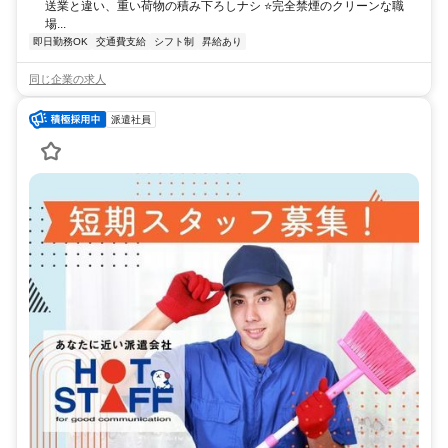
送業と違い、重い荷物の積み下ろしナシ ⭐完全禁煙のクリーンな職
場...
即日勤務OK
交通費支給
シフト制
昇給あり
同じ企業の求人
派遣社員