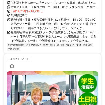
崎市）
住宅型有料老人ホーム「サンシャインコート稲葉荘」(株式会社アニ
スト)
交通アクセス ・ＪＲ神戸線「甲子園口」駅 から 徒歩20分 ・阪神バス
「尼崎西消防署前」下車後、徒歩5分
日給14,750円～16,730円
兵庫県尼崎市
勤務時間・曜日 ▼変形労働時間制（1ヶ月単位） 18：00～翌9：00
休憩240分 ▼週1～2回 勤務回数、曜日は相談に応じます！ 週1回で
も大歓迎！ 「副業で働きたい！」という方へ、 ＼こんな...
募集要項 職種 夜勤施設スタッフ(介護業務なし) 雇用形態 アルバイト /
パート 仕事内容 ▼住宅型有料老人ホームでの夜勤施設スタッフ業務
（介護以外のお仕事） 介護業務はありませんので介護資格は...
変形労働時間制
バイク通勤OK
学歴不問
経験不問
月1シフト提出
制服貸与
交通費支給
アルバイト・パート