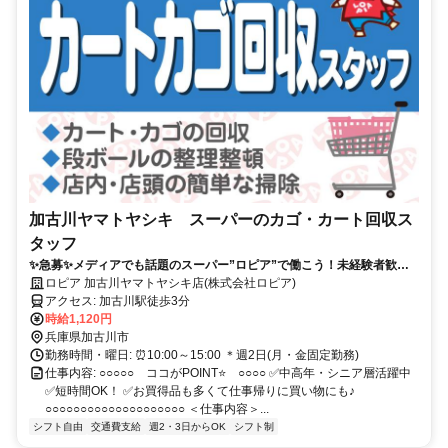
加古川ヤマトヤシキ スーパーのカゴ・カート回収ス
タッフ
✨急募✨メディアでも話題のスーパー”ロピア”で働こう！未経験者歓
迎！
ロピア 加古川ヤマトヤシキ店(株式会社ロピア)
アクセス: 加古川駅徒歩3分
時給1,120円
兵庫県加古川市
勤務時間・曜日: ⏰10:00～15:00 ＊週2日(月・金固定勤務)
仕事内容: ○○○○○ ココがPOINT⭐ ○○○○ ✅中高年・シニア層活躍中
✅短時間OK！ ✅お買得品も多くて仕事帰りに買い物にも♪
○○○○○○○○○○○○○○○○○○○○ ＜仕事内容＞...
シフト自由
交通費支給
週2・3日からOK
シフト制