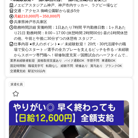
ノエビアスタジアム神戸、神戸市内サッカー、ラグビー場など
交通・アクセス 御崎公園駅から徒歩5分
月給210,000円～350,000円
兵庫県神戸市兵庫区
勤務時間詳細 実働時間：1日あたり7時間 平均勤務日数：1ヶ月あた
り21日 勤務時間：8:00～17:00 (休憩時間 2時間00分) 昼の1時間休憩
の他、午前と午後に30分ずつの休憩有 スタジア...
仕事内容 ●求人のポイント● ✅ 未経験歓迎！ 20代・30代活躍中の職
場で安心スタート ✅選手の全力プレーを支えるピッチを作る ✅未経験
からスポーツ専門職へ！研修制度充実 ✅国際試合のハーフタイムで...
業界未経験者歓迎
資格取得支援あり
バイク通勤OK
学歴不問
車通勤OK
固定時間制
職場見学可
転勤なし
経験不問
研修あり
賞与あり
ブランクOK
交通費支給
駅近5分以内
派遣社員