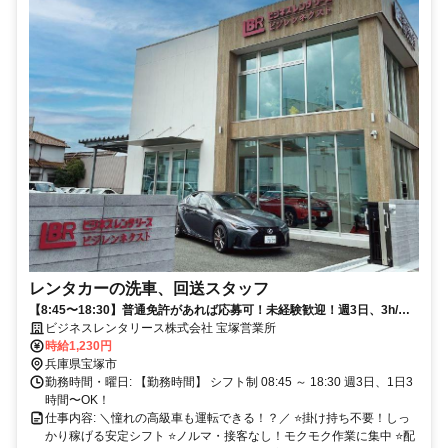
レンタカーの洗車、回送スタッフ
【8:45〜18:30】普通免許があれば応募可！未経験歓迎！週3日、3h/
日〜OK！レンタカー社割あり！重荷物の積み下ろしナシ！
ビジネスレンタリース株式会社 宝塚営業所
時給1,230円
兵庫県宝塚市
勤務時間・曜日: 【勤務時間】 シフト制 08:45 ～ 18:30 週3日、1日3
時間〜OK！
仕事内容: ＼憧れの高級車も運転できる！？／ ⭐掛け持ち不要！しっ
かり稼げる安定シフト ⭐ノルマ・接客なし！モクモク作業に集中 ⭐配