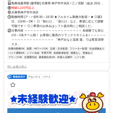
簡単♪三宮から無料送迎バスあり！働き方の希望はお気軽にご相談可能で
勤務地最寄駅 [最寄駅] 兵庫県 神戸市中央区 / 三ノ宮駅（徒歩 20分）
す◎
ほか
時給1,220円以上
兵庫県神戸市中央区
勤務時間 [ア・パ]09:30～18:30 ★フルタイム勤務大歓迎！★ ◎週3
日、1日4h～OK！ ◎「朝だけ」「昼だけ」など、希望に応じて調整
可能です！ ◎ご希望のお休みはシフト提出時にご相談くだ...
仕事内容 ～～～～～～～～～～～～～～～～～～～ 未経験でも安心
の2～3名チーム制！ お客様に最高のリラックスタイムを♪ ～～～～～
～～～～～～～～～～～～～～ 「神戸みなと温泉 蓮」では客室清掃
スタ...
扶養内勤務OK
副業・WワークOK
主婦・主夫歓迎
フリーター歓迎
社会保険あり
バイク通勤OK
シフト自由
学歴不問
未経験者歓迎
残業なし
研修あり
ブランクOK
交通費支給
家庭都合休OK
外国人活躍中
シフト制
同じ企業の求人
アルバイト・パート