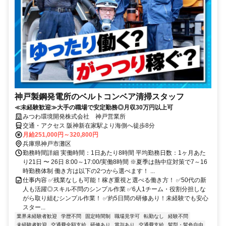
神戸製鋼発電所のベルトコンベア清掃スタッフ
≪未経験歓迎≫大手の職場で安定勤務◎月収30万円以上可
みつわ環境開発株式会社 神戸営業所
交通・アクセス 阪神新在家駅より海側へ徒歩8分
月給251,000円～320,800円
兵庫県神戸市灘区
勤務時間詳細 実働時間：1日あたり8時間 平均勤務日数：1ヶ月あた
り21日 〜 26日 8:00～17:00/実働8時間 ※夏季は熱中症対策で7～16
時勤務体制 働き方は以下の2つから選べます！ ...
仕事内容 ✅残業なしも可能！稼ぎ重視と選べる働き方！ ✅50代の新
人も活躍◎スキル不問のシンプル作業 ✅6人1チーム・役割分担しな
がら取り組むシンプル作業！ ✅約5日間の研修あり！未経験でも安心
スター...
業界未経験者歓迎
学歴不問
固定時間制
職場見学可
転勤なし
経験不問
未経験者歓迎
交通費全額支給
研修あり
賞与あり
交通費支給
髪型・髪色自由