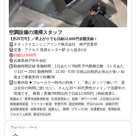
空調設備の清掃スタッフ
【月25万可】／早上がりでも日給12,600円全額支給！
キタックスエンジニアリング株式会社 神戸営業所
交通・アクセス 貿易センター駅 から徒歩1分
日給12,600円
兵庫県神戸市中央区
勤務時間詳細 実働時間：1日あたり7時間 平均勤務日数：1ヶ月あた
り1日 〜 20日 勤務時間：21:00 - 5:00 日祝は比較的お休みが多い 始
発まで事務所内で待機OK
仕事内容 ▶ブルーカラー時代の到来！！ 「夜にガッツリ稼いで、昼
は自分の時間に使いたい」 そんな20〜30代男性がメインで活躍中の
現場です。 夜勤｜実働7時間以内で日給12,600円（時給換算1,...
制服あり
業界未経験者歓迎
社員登用あり
副業・WワークOK
土日祝のみOK
無期雇用派遣
フリーター歓迎
学歴不問
固定時間制
平日のみOK
経験不問
未経験者歓迎
経験者歓迎
残業なし
夜間
ブランクOK
交通費支給
長期歓迎
フルタイム歓迎
駅近5分以内
アルバイト・パート