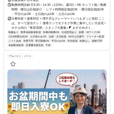
兵庫県神戸市中央区
勤務時間詳細 ⏰9:30～14:30（1日5h） 週3日～OK ※シフト制／勤務
時間・曜日は応相談◎ ・シフト時間固定相談OK ・曜日固定相談OK
・平日のみOK ・土日祝のみOK ・土日のみOK
仕事内容 × 接客対応 × 理不尽なクレーマー × いつもずっと笑顔 ここ
は、すべて該当ナシ！ 接客ナシでモクモク作業に集中したい方必見✨
ホテル内の『客室清掃』スタッフ大募集♪ ◤ おすすめポイ...
制服あり
業界未経験者歓迎
扶養内勤務OK
社員登用あり
副業・WワークOK
1日4時間以内OK
土日祝のみOK
主婦・主夫歓迎
60代も応募可
フリーター歓迎
シフト自由
学歴不問
即日勤務OK
平日のみOK
学生歓迎
転勤なし
経験不問
未経験者歓迎
交通費全額支給
午前
アルバイト・パート