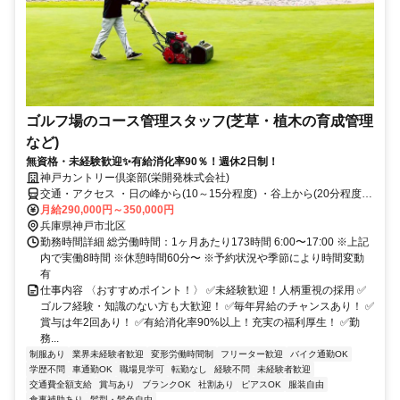
ゴルフ場のコース管理スタッフ(芝草・植木の育成管理
など)
無資格・未経験歓迎✨有給消化率90％！週休2日制！
神戸カントリー倶楽部(栄開発株式会社)
交通・アクセス ・日の峰から(10～15分程度) ・谷上から(20分程度)
・西神中央工業団地から(25分程度) ・志染駅から（15分程度） ・南
月給290,000円～350,000円
ウッディータウンから（35分程度） ・岡場駅から(30分程度)
兵庫県神戸市北区
勤務時間詳細 総労働時間：1ヶ月あたり173時間 6:00〜17:00 ※上記
内で実働8時間 ※休憩時間60分〜 ※予約状況や季節により時間変動
有
仕事内容 〈おすすめポイント！〉 ✅未経験歓迎！人柄重視の採用 ✅
ゴルフ経験・知識のない方も大歓迎！ ✅毎年昇給のチャンスあり！ ✅
賞与は年2回あり！ ✅有給消化率90%以上！充実の福利厚生！ ✅勤
務...
制服あり
業界未経験者歓迎
変形労働時間制
フリーター歓迎
バイク通勤OK
学歴不問
車通勤OK
職場見学可
転勤なし
経験不問
未経験者歓迎
交通費全額支給
賞与あり
ブランクOK
社割あり
ピアスOK
服装自由
食事補助あり
髪型・髪色自由