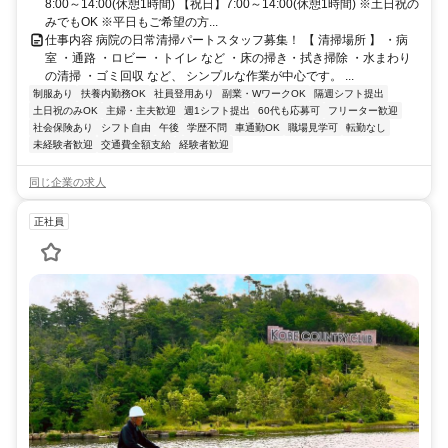
8:00～14:00(休憩1時間) 【祝日】7:00～14:00(休憩1時間) ※土日祝の
みでもOK ※平日もご希望の方...
仕事内容 病院の日常清掃パートスタッフ募集！ 【 清掃場所 】 ・病
室 ・通路 ・ロビー ・トイレ など ・床の掃き・拭き掃除 ・水まわり
の清掃 ・ゴミ回収 など、 シンプルな作業が中心です。 ...
制服あり
扶養内勤務OK
社員登用あり
副業・WワークOK
隔週シフト提出
土日祝のみOK
主婦・主夫歓迎
週1シフト提出
60代も応募可
フリーター歓迎
社会保険あり
シフト自由
午後
学歴不問
車通勤OK
職場見学可
転勤なし
未経験者歓迎
交通費全額支給
経験者歓迎
同じ企業の求人
正社員