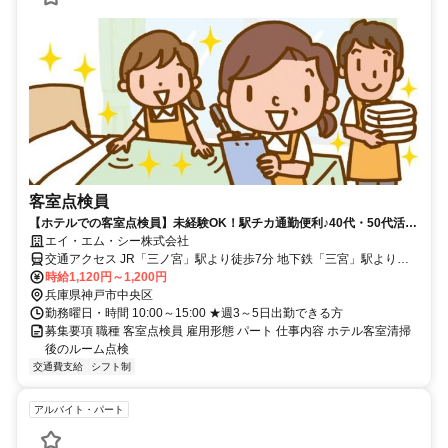
客室点検員
【ホテルでの客室点検員】未経験OK！駅チカ通勤便利♪40代・50代活躍
中☆男女不問
エイ・エム・シー株式会社
交通アクセス JR「三ノ宮」駅より徒歩7分 地下鉄「三宮」駅より徒
歩2分
時給1,120円～1,200円
兵庫県神戸市中央区
勤務曜日・時間 10:00～15:00 ★週3～5日出勤できる方
募集要項 職種 客室点検員 雇用形態 パート 仕事内容 ホテル客室清掃
後のルーム点検
交通費支給
シフト制
アルバイト・パート