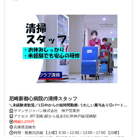
尼崎新都心病院の清掃スタッフ
＼未経験者歓迎／1日4hからの短時間勤務♪うれしい賞与あり◎パート主
婦さん活躍中♪
サマンサジャパン株式会社 神戸営業所
アクセス JR｢尼崎｣駅から徒歩3分JR神戸線/尼崎駅
時給1,255円
兵庫県尼崎市
時間・勤務日詳細 【土曜】6:30～12:00／13:00～17:00 【日曜】