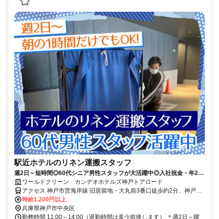
駅近ホテルのリネン運搬スタッフ
週2日～短時間◎60代シニア男性スタッフが大活躍中◎入社祝金・年2回
プチボーナス・全国ホテル社割有
ワールドクリーン カンデオホテルズ神戸トアロード
アクセス 神戸市営海岸線 旧居留地・大丸前3番口徒歩約2分、神戸高
速鉄道東西線 元町〔阪神線〕東出口徒歩約3分、阪神本線/阪神なんば
時給1,200円以上
線 元町〔阪神線〕東出口徒歩約3分 阪神・JR「元町駅」から徒歩3分
兵庫県神戸市中央区
＊阪急「神戸三宮」駅から徒歩5分 ＊交通費支給
勤務時間 11:00～14:00（退勤時間は多少前後します） ＊週2日～曜