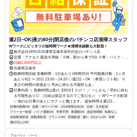
週2日~OK|夜の80分|閉店後のパチンコ店清掃スタッフ
Wワークにピッタリの短時間ワーク★清掃未経験も大歓迎！
株式会社SPACE/兵庫県宝塚市高司付近のパチンコ店
交通・アクセス 阪急今津線「小林」駅から車で5分 ※車・バイク・自
転車通勤OK
日給2,000円以上
兵庫県宝塚市
勤務時間詳細 実働時間：1日あたり1時間20分 平均勤務日数：1ヶ月
あたり8日 〜 20日 23:00～24:20 ◇週2日～OK （希望シフト制） ※
多少の時間の前後あり 早めに終わる可能性もあ...
仕事内容 ＼ 勤務時間は夜の【80分】だけ！ ／ ⇒しかも！早めに終わ
る可能性あり◎ （日給は保証するのでご安心を♪） ✨ Wワーク大歓迎
✨ 他のお仕事のあとにサクッと働けます。 超短時間＆週2日...
扶養内勤務OK
副業・WワークOK
1日4時間以内OK
主婦・主夫歓迎
フリーター歓迎
バイク通勤OK
学歴不問
車通勤OK
固定時間制
転勤なし
未経験者歓迎
経験者歓迎
ブランクOK
長期歓迎
週2・3日からOK
深夜
週4日以上OK
アルバイト・パート