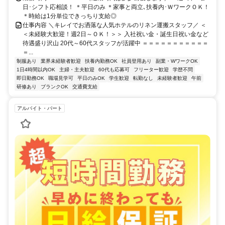
日･シフト応相談！ ＊平日のみ ＊家事と両立､扶養内･ＷワークＯＫ！
＊時給は1分単位できっちり支給◎
仕事内容 ＼キレイでお洒落な人気ホテルのリネン運搬スタッフ／ ＜
＜未経験大歓迎！週2日～ＯＫ！＞＞ 入社祝い金・誕生日祝い金など
待遇盛り沢山 20代～60代スタッフが活躍中 ＝＝＝＝＝＝＝＝＝＝＝
＝...
制服あり
業界未経験者歓迎
扶養内勤務OK
社員登用あり
副業・WワークOK
1日4時間以内OK
主婦・主夫歓迎
60代も応募可
フリーター歓迎
学歴不問
即日勤務OK
職場見学可
平日のみOK
学生歓迎
転勤なし
未経験者歓迎
午前
研修あり
ブランクOK
交通費支給
アルバイト・パート