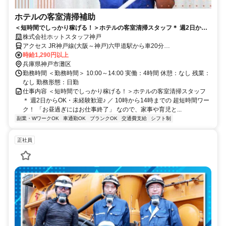
ホテルの客室清掃補助
＜短時間でしっかり稼げる！＞ホテルの客室清掃スタッフ＊ 週2日から
OK・未経験歓迎♪
株式会社ホットスタッフ神戸
アクセス JR神戸線(大阪～神戸)六甲道駅から車20分
･･････････････････････ ・車通勤OK ※無料駐車場完備
時給1,290円以上
･･････････････････････ ※WEB面談も対応可能！出張面談・事務所
兵庫県神戸市灘区
面談選べます♪
勤務時間 ＜勤務時間＞ 10:00～14:00 実働：4時間 休憩：なし 残業：
なし 勤務形態：日勤
仕事内容 ＜短時間でしっかり稼げる！＞ホテルの客室清掃スタッフ
＊ 週2日からOK・未経験歓迎♪ ／ 10時から14時までの 超短時間ワー
ク！ 「お昼過ぎにはお仕事終了」 なので、家事や育児と...
副業・WワークOK
車通勤OK
ブランクOK
交通費支給
シフト制
正社員