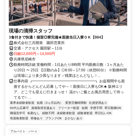
現場の清掃スタッフ
3食付きで快適！個室◎寮完備★面接当日入寮ＯＫ【004】
株式会社三共開発 園田営業所
交通・アクセス 園田駅～11分
日給12,000円～14,500円
兵庫県尼崎市
勤務時間詳細 実働時間：1日あたり8時間 平均勤務日数：1ヶ月あた
り20日 〜 25日 【日勤のみ】◎8:00～17:00（休憩60分） ※勤務時間
は現場により多少異なります ✅残業ほとんどなし！...
仕事内容 ┏━━━━━━━━━━━━━━━━━┓ お盆期間中も面
接するからどんどん応募 してや～！面接日に入寮もOK★ 阪神エリ
ア、どこでも迎えに行きまっせ！ 温かいご飯とお風呂用意して待っ
てるで✨ ...
業界未経験者歓迎
短期（3ヵ月以内）
変形労働時間制
社員登用あり
60代も応募可
資格取得支援あり
フリーター歓迎
短期
学歴不問
即日勤務OK
職場見学可
転勤なし
経験不問
未経験者歓迎
経験者歓迎
即日払いOK
有資格者歓迎
研修あり
ブランクOK
まかないあり
アルバイト・パート