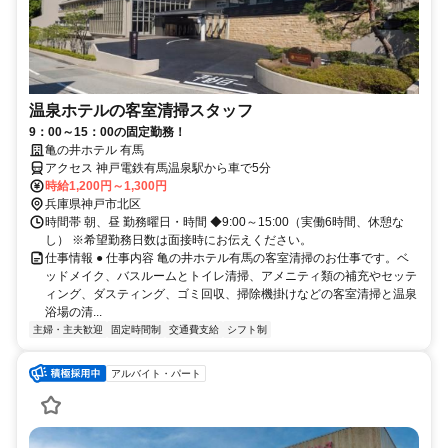
温泉ホテルの客室清掃スタッフ
9：00～15：00の固定勤務！
亀の井ホテル 有馬
アクセス 神戸電鉄有馬温泉駅から車で5分
時給1,200円～1,300円
兵庫県神戸市北区
時間帯 朝、昼 勤務曜日・時間 ◆9:00～15:00（実働6時間、休憩な
し） ※希望勤務日数は面接時にお伝えください。
仕事情報 ● 仕事内容 亀の井ホテル有馬の客室清掃のお仕事です。ベ
ッドメイク、バスルームとトイレ清掃、アメニティ類の補充やセッテ
ィング、ダスティング、ゴミ回収、掃除機掛けなどの客室清掃と温泉
浴場の清...
主婦・主夫歓迎
固定時間制
交通費支給
シフト制
アルバイト・パート