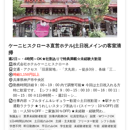
ケーニヒスクローネ直営ホテル|土日祝メインの客室清
掃
週2日～・4時間～OK★社割ありで特典満載☆未経験大歓迎
株式会社ホテルケーニヒスクローネ
交通・アクセス 「旧居留地」･「大丸前」～徒歩3分 、各線「三
宮」・「三ノ宮」駅～徒歩6分 、各線「元町」駅～徒歩5分
時給1,150円以上
兵庫県神戸市中央区
勤務時間詳細 9：00～19：00 内で調整可能★ 今回は土日祝入れる方
特に歓迎です。 【シフト例】 9：00～15：00 10：00～16：00 11：
00～15：00 ※1日4時間～・週2日～シ...
仕事内容 ＜フルタイム＆レギュラー歓迎☆土日祝歓迎＞ ★駅チカで
通勤ラクラク ★うれしいスタッフ割あり♪ (スイーツ：10％OFF) (宿
泊：一人50％OFF・ご家族30％OFF) ★未経験・経験問わ...
制服あり
業界未経験者歓迎
扶養内勤務OK
社員登用あり
副業・WワークOK
1日4時間以内OK
土日祝のみOK
主婦・主夫歓迎
フリーター歓迎
シフト自由
学歴不問
即日勤務OK
平日のみOK
学生歓迎
未経験者歓迎
午前
経験者歓迎