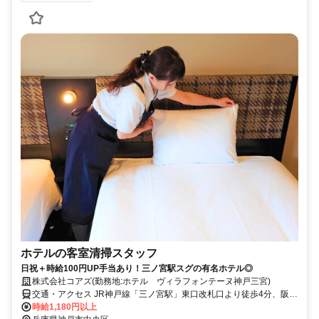
ホテルの客室清掃スタッフ
日祝＋時給100円UP手当あり！三ノ宮駅スグの有名ホテル◎
株式会社コアズ(勤務地:ホテル ヴィラフォンテーヌ神戸三宮)
交通・アクセス JR神戸線「三ノ宮駅」東口改札口より徒歩4分、阪
急・阪神「神戸三宮駅」東改札口より徒歩5～7分
時給1,180円以上