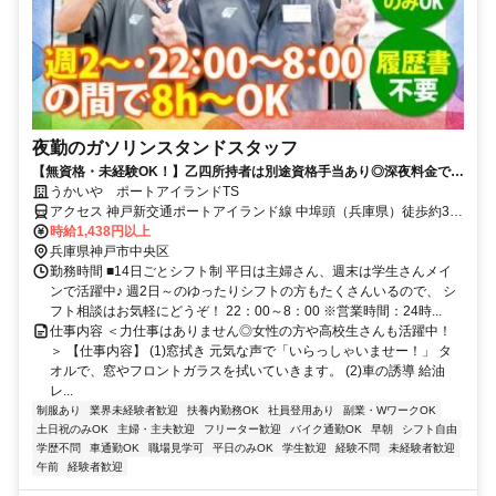
夜勤のガソリンスタンドスタッフ
【無資格・未経験OK！】乙四所持者は別途資格手当あり◎深夜料金でガ
ッツリ稼げる！深夜は接客少なめ・待機時間多め◎
うかいや ポートアイランドTS
アクセス 神戸新交通ポートアイランド線 中埠頭（兵庫県）徒歩約3
分、神戸新交通ポートアイランド線 北埠頭徒歩約5分、神戸新交通ポ
時給1,438円以上
ートアイランド線 みなとじま徒歩約12分
兵庫県神戸市中央区
勤務時間 ■14日ごとシフト制 平日は主婦さん、週末は学生さんメイ
ンで活躍中♪ 週2日～のゆったりシフトの方もたくさんいるので、 シ
フト相談はお気軽にどうぞ！ 22：00～8：00 ※営業時間：24時...
仕事内容 ＜力仕事はありません◎女性の方や高校生さんも活躍中！
＞ 【仕事内容】 (1)窓拭き 元気な声で「いらっしゃいませー！」 タ
オルで、窓やフロントガラスを拭いていきます。 (2)車の誘導 給油
レ...
制服あり
業界未経験者歓迎
扶養内勤務OK
社員登用あり
副業・WワークOK
土日祝のみOK
主婦・主夫歓迎
フリーター歓迎
バイク通勤OK
早朝
シフト自由
学歴不問
車通勤OK
職場見学可
平日のみOK
学生歓迎
経験不問
未経験者歓迎
午前
経験者歓迎