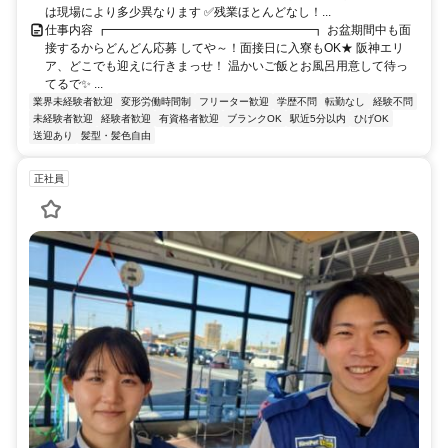
は現場により多少異なります ✅残業ほとんどなし！...
仕事内容 ┏━━━━━━━━━━━━━━━━━┓ お盆期間中も面
接するからどんどん応募 してや～！面接日に入寮もOK★ 阪神エリ
ア、どこでも迎えに行きまっせ！ 温かいご飯とお風呂用意して待っ
てるで✨ ...
業界未経験者歓迎
変形労働時間制
フリーター歓迎
学歴不問
転勤なし
経験不問
未経験者歓迎
経験者歓迎
有資格者歓迎
ブランクOK
駅近5分以内
ひげOK
送迎あり
髪型・髪色自由
正社員