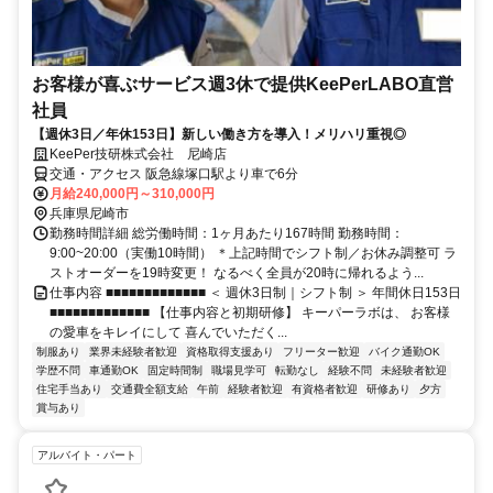
お客様が喜ぶサービス週3休で提供KeePerLABO直営
社員
【週休3日／年休153日】新しい働き方を導入！メリハリ重視◎
KeePer技研株式会社 尼崎店
交通・アクセス 阪急線塚口駅より車で6分
月給240,000円～310,000円
兵庫県尼崎市
勤務時間詳細 総労働時間：1ヶ月あたり167時間 勤務時間：
9:00~20:00（実働10時間） ＊上記時間でシフト制／お休み調整可 ラ
ストオーダーを19時変更！ なるべく全員が20時に帰れるよう...
仕事内容 ■■■■■■■■■■■■■ ＜ 週休3日制｜シフト制 ＞ 年間休日153日
■■■■■■■■■■■■■ 【仕事内容と初期研修】 キーパーラボは、 お客様
の愛車をキレイにして 喜んでいただく...
制服あり
業界未経験者歓迎
資格取得支援あり
フリーター歓迎
バイク通勤OK
学歴不問
車通勤OK
固定時間制
職場見学可
転勤なし
経験不問
未経験者歓迎
住宅手当あり
交通費全額支給
午前
経験者歓迎
有資格者歓迎
研修あり
夕方
賞与あり
アルバイト・パート