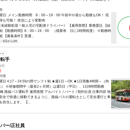
市
日: メイン勤務時間 8：00～19：00 午前中や昼から勤務もOK！ 現
帰も可能！ 状況により変動有
 《未経験歓迎！個人宅の宅配便ドライバー》 【雇用形態】業務委託 【給
制 【勤務時間】8：00～19：00 （残業有 日に1時間程度） ※勤務時
 【募集条件】普通...
2・3日からOK
ート
運転手
会社
円
川市
日 4:17～24:59の間でシフト制 ★週1日～OK ★1日実働4時間～（拘
上） ※研修期間中（最長2ヶ月間）は週5日（平日）、1日8時間勤務
種 路線バス運転手 雇用形態 アルバイト / パート / 契約社員 仕事内容 地
安全で快適に移動できるように、路線バスの運転士として安全運行と車
担当します。 【...
バー/正社員