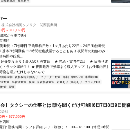
交通費支給
昇給あり
バー
 株式会社福岡ソノリク 関西営業所
83円～311,163円
西灘駅から車で8分
市灘区
働時間：7時間/日 平均勤務日数：1ヶ月あたり22日～24日 勤務時間
5:00 基本7時間勤務 ※3時間程度残業することもあり 夜間帯の勤務のみ！
時間や始業...
 紹介制度あり！最大50万円支給！ ★ 昇給・賞与年2回！ ★ 日帰り運
くトラック運転手！ ★ 夜間勤務で効率よく収入アップ 【お仕事内容】
荷物を運ぶだけじゃないんで...
労働時間制
資格取得支援あり
フリーター歓迎
早朝
学歴不問
車通勤OK
験者歓迎
経験者歓迎
夜間
有資格者歓迎
研修あり
賞与あり
ブランクOK
期歓迎
深夜
会】タクシーの仕事とは!話を聞くだけ可能!!6日7日8日9日開催
式会社
00円～677,000円
市西区
日: 勤務時間・シフト詳細 シフト制 例）7：00～18：00（休憩2時間