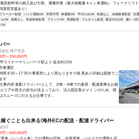
金属原材料等の納入及び引取、運搬作業（最大積載量４トン車運転） フォークリフ
得講習支援あり）
フリーター歓迎
バイク通勤OK
学歴不問
車通勤OK
平日のみOK
転勤なし
未経験者歓迎
交
イルOK
残業なし
有資格者歓迎
ブランクOK
長期歓迎
フルタイム歓迎
駅近5分以内
週2・3日
OK
イバー
式会社 神戸支店
00円～350,000円
六甲ライナーマリンパーク駅より 徒歩約10分
市東灘区
間 8:30～17:30※事業所により異なります※残 業あり詳細は面接でご
ます
● 仕事内容 集配ドライバーとして、2t車・4t車での集荷・配達業務をお願
。エリアや荷主の担当が決まっており、法人固定客がメイ ンのため、慣
ばスムーズに行えるお仕事です...
上稼ぐことも出来る!海外ECの配送・配達ドライバー
NEXT
00円～600,000円