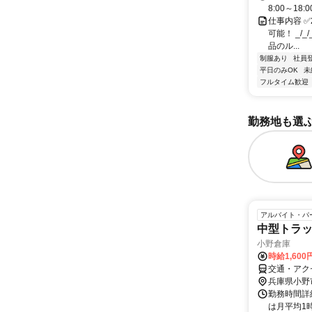
8:00～18
仕事内容 
可能！ _/_
品のル...
制服あり
社員
平日のみOK
未
フルタイム歓迎
勤務地も選
アルバイト・パ
中型トラ
小野倉庫
時給1,600
交通・アク
兵庫県小野
勤務時間詳細
は月平均1