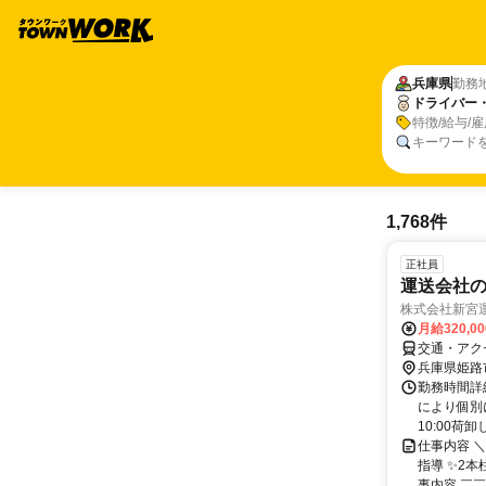
兵庫県
勤務
ドライバー
特徴/給与/
キーワード
1,768件
正社員
運送会社
株式会社新宮
月給320,0
交通・アク
兵庫県姫路
勤務時間詳
により個別
10:00荷卸し
仕事内容 
指導 ✨2
事内容 ￣￣