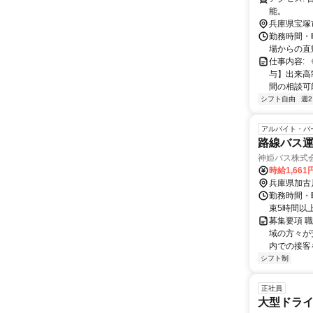
能。
兵庫県宝塚
勤務時間・曜
場からの直
仕事内容:
与】出来高
間の相談可能
シフト自由
週
アルバイト・パ
路線バス
神姫バス株式
時給1,661
兵庫県加古
勤務時間・曜
束5時間以
募集要項 職
域の方々が
内での接客を
シフト制
正社員
大型ドライ