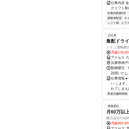
仕事内容 
クリフト取
扶養内勤務OK
経験者歓迎
ネ
シフト制
ピアス
正社員
集配ドラ
トナミ運輸株
月給230,0
アクセス 
兵庫県神戸
勤務曜日・時
説明いたし
仕事情報 
い します
れてしまえ
変形労働時間制
業務委託
月60万以
株式会社Club
月給400,0
アクセス: 営業車（レンタル車）での通勤が可能。 自家用車・バイクでの通勤も可