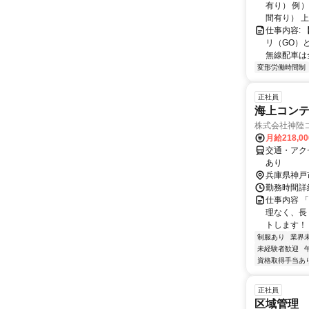
有り） 例）
間有り） 上
仕事内容:
リ（GO）
無線配車は全
変形労働時間制
正社員
海上コン
株式会社神陸
月給218,0
交通・アク
あり
兵庫県神戸
勤務時間詳
仕事内容 
理なく、長
トします！
制服あり
業界
未経験者歓迎
資格取得手当あ
正社員
区域管理