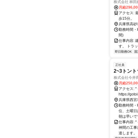
株式会社 林田
月給296,0
アクセス: 最寄り駅は山陽電鉄の伊保駅、もしくは山陽曽根駅です。 伊保駅から徒歩20分、山陽曽根駅から徒
歩15分。
兵庫県高砂
勤務時間・曜日
間)
仕事内容:
す。 トラ
即日勤務OK
固
正社員
2~3トン
株式会社今井
月給250,0
アクセス: * 公式HPアクセスマップ「本社」参照
https://
は距離別支
兵庫県西宮
可
勤務時間・曜
位、土曜日
朝は早いです
仕事内容:
神間の工事
達します。 