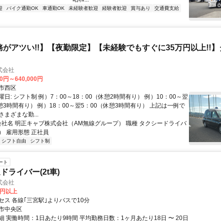
迎
バイク通勤OK
車通勤OK
未経験者歓迎
経験者歓迎
賞与あり
交通費支給
務がアツい!!】【夜勤限定】【未経験でもすぐに35万円以上!!
式会社
00円～640,000円
市西区
日: シフト制 例）7：00～18：00（休憩2時間有り） 例）10：00～翌
憩3時間有り） 例）18：00～翌5：00（休憩3時間有り） 上記は一例で
まざまな勤...
 会社名 明正キャブ株式会社（AM無線グループ） 職種 タクシードライバ
） 雇用形態 正社員
シフト自由
シフト制
ート
ドライバー(2t車)
式会社
0円以上
セス 各線｢三宮駅｣よりバスで10分
市中央区
 実働時間：1日あたり9時間 平均勤務日数：1ヶ月あたり18日 〜 20日