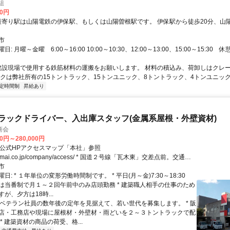
組
00円
市
: 月曜～金曜 6:00～16:00 10:00～10:30、12:00～13:00、15:00～15:30 
 建設現場で使用する鉄筋材料の運搬をお願いします。 材料の積込み、荷卸しはクレ
ックは弊社所有の15トントラック、15トンユニック、8トントラック、4トンユニック.
定時間制
昇給あり
トラックドライバー、入出庫スタッフ(金属系屋根・外壁資材)
商会
00円～280,000円
gotoimai.co.jp/company/access/ * 国道２号線「瓦木東」交差点前。交通費
給します。近隣居住であれば徒歩、自転車も可。 自家用車通勤も相談
市
日: * １年単位の変形労働時間制です。 * 平日(月～金)7:30～18:30
は当番制で月１～２回午前中のみ店頭勤務 * 建築職人相手の仕事のため
が、夕方は18時...
 * ベテラン社員の数年後の定年を見据えて、若い世代を募集します。 * 阪
店・工務店や現場に屋根材・外壁材・雨どいを２～３トントラックで配
* 建築資材の商品の荷受、格...