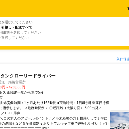
地を選択してください
・引越し・配送すべて
雇用形態を選択してください
を選択してください
条件保
のタンクローリードライバー
運送 姫路営業所
00円～420,000円
セス 山陽網干駅から車で5分
市
細 総労働時間：1ヶ月あたり168時間 ■実働時間：1日8時間 ※運行行程
に指示します。 ＜勤務時間例＞ 〇近距離（大阪方面） 5:00出発／
／13:00帰庫 ...
＼＼この求人のアピールポイント／／ ✨未経験の方も横乗りして丁寧に
本柱の退職金など資産形成制度あり ✨フルキャブ車で運転しやすい！ ✅仕
￣￣￣￣￣￣￣￣￣￣￣￣ 昭和...