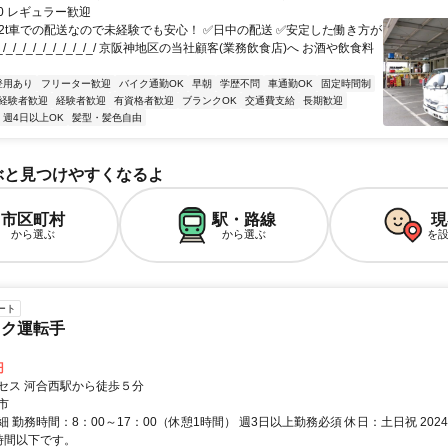
:00 レギュラー歓迎
✅2t車での配送なので未経験でも安心！ ✅日中の配送 ✅安定した働き方が
/_/_/_/_/_/_/_/_/_/_/ 京阪神地区の当社顧客(業務飲食店)へ お酒や飲食料
登用あり
フリーター歓迎
バイク通勤OK
早朝
学歴不問
車通勤OK
固定時間制
経験者歓迎
経験者歓迎
有資格者歓迎
ブランクOK
交通費支給
長期歓迎
週4日以上OK
髪型・髪色自由
ぶと見つけやすくなるよ
市区町村
駅・路線
現
から選ぶ
から選ぶ
を
ート
ック運転手
円
セス 河合西駅から徒歩５分
市
 勤務時間：8：00～17：00（休憩1時間） 週3日以上勤務必須 休日：土日祝 20
時間以下です。