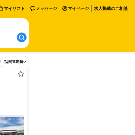
マイリスト
メッセージ
マイページ
求人掲載のご相談
存
関連度順