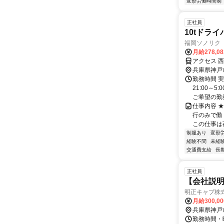
変形労働時間制
正社員
10tドライ
福岡ソノリク
月給278,0
アクセス 
兵庫県神戸
勤務時間 実
21:00～
ご希望の勤務
仕事内容 ★
行のみで働
この仕事は
制服あり
変形
経験不問
未経
交通費支給
長
正社員
【会社説明
明正キャブ株
月給300,0
兵庫県神戸
勤務時間・曜