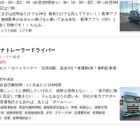
10：00～翌2：00（休憩3時間有り） 例）18：00～翌5：00（休憩3時
記は一例...
 【まずは説明会だけでもOK】 最初だけでも読んで下さい！！ 配車アプ
と無線配車があるから稼げると書いてある会社… 配車アプリ（GO）と
く別物です！！ ちなみ...
シフト自由
シフト制
テナトレーラードライバー
コンテナ輸送
00円
セス ＊ポートライナー「北埠頭駅」徒歩3分＊車通勤OK＊無料駐車場
市中央区
細 総労働時間：1ヶ月あたり158時間
「新しいことに挑戦したいけれど、経験も資格もない…」 「体力的に無
く安定して働きたい…」 そんなあなたの思いを、当社が全力でサポー
 普通免許さえあれば、あとは「ボールペン...
未経験者歓迎
変形労働時間制
資格取得支援あり
早朝
転勤なし
経験不問
午前
経験者歓迎
有資格者歓迎
夕方
ブランクOK
交通費支給
長期歓迎
り
深夜
食事補助あり