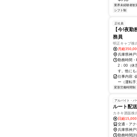
業界未経験者歓
シフト制
正社員
【今!夜勤
務員
明正キャブ株
月給350,0
兵庫県神戸
勤務時間・曜
2：00（休
す。他にもさ
仕事内容:
ー（運転手
変形労働時間制
アルバイト・パ
ルート配送
カネキ酒販株
日給15,00
交通・アク
兵庫県神戸
勤務時間詳細