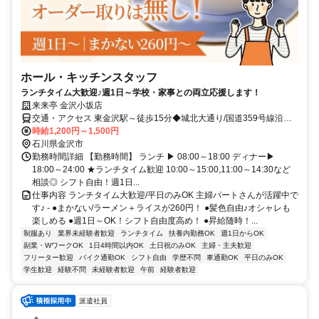
ホール・キッチンスタッフ
ランチタイム大歓迎♪週1日～学校・家事との両立応援します！
来来亭 金沢小坂店
交通・アクセス 東金沢駅～徒歩15分◆城北大通り/国道359号線沿◆
車通勤・バイク通勤ok
時給1,200円～1,500円
石川県金沢市
勤務時間詳細 【勤務時間】 ランチ ▶ 08:00～18:00 ディナー▶
18:00～24:00 ★ランチタイム歓迎 10:00～15:00,11:00～14:30など
相談◎ シフト自由！週1日...
仕事内容 ランチタイム大歓迎/平日のみOK 主婦パートさんが活躍中で
す♪ - ●まかない/ラーメン＋ライスが260円！ ●髪色自由♪オシャレも
楽しめる ●週1日～OK！シフト自由度高め！ ●昇給随時！...
制服あり
業界未経験者歓迎
ランチタイム
扶養内勤務OK
週1日からOK
副業・WワークOK
1日4時間以内OK
土日祝のみOK
主婦・主夫歓迎
フリーター歓迎
バイク通勤OK
シフト自由
学歴不問
車通勤OK
平日のみOK
学生歓迎
経験不問
未経験者歓迎
午前
経験者歓迎
派遣社員