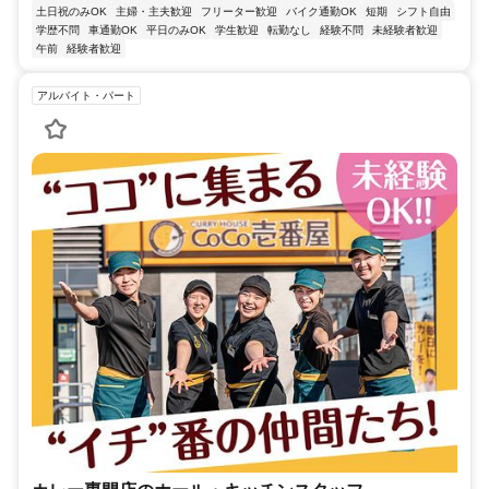
土日祝のみOK
主婦・主夫歓迎
フリーター歓迎
バイク通勤OK
短期
シフト自由
学歴不問
車通勤OK
平日のみOK
学生歓迎
転勤なし
経験不問
未経験者歓迎
午前
経験者歓迎
アルバイト・パート