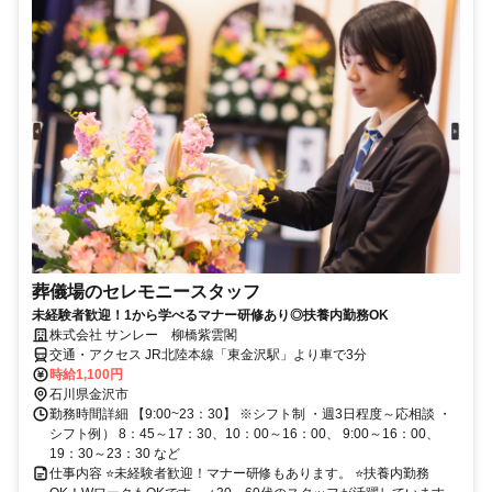
葬儀場のセレモニースタッフ
未経験者歓迎！1から学べるマナー研修あり◎扶養内勤務OK
株式会社 サンレー 柳橋紫雲閣
交通・アクセス JR北陸本線「東金沢駅」より車で3分
時給1,100円
石川県金沢市
勤務時間詳細 【9:00~23：30】 ※シフト制 ・週3日程度～応相談 ・
シフト例） 8：45～17：30、10：00～16：00、 9:00～16：00、
19：30～23：30 など
仕事内容 ⭐未経験者歓迎！マナー研修もあります。 ⭐扶養内勤務