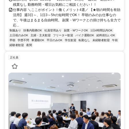
残業なし 勤務時間・曜日お気軽にご相談ください！！
仕事内容 ＼ここがポイント！働くメリット4選／ 【★朝の時間を有効
活用】 週3日～、1日3～5hの短時間でOK！ 早朝のみのお仕事なの
で、午後はまるまる自由時間。 副業・Wワークとの掛け持ちも全力で
応...
制服あり
扶養内勤務OK
社員登用あり
副業・WワークOK
1日4時間以内OK
土日祝のみOK
主婦・主夫歓迎
フリーター歓迎
バイク通勤OK
給料前払いOK
早朝
学歴不問
車通勤OK
平日のみOK
学生歓迎
転勤なし
未経験者歓迎
午前
経験者歓迎
夜間
正社員