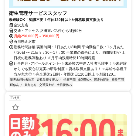
衛生管理サービススタッフ
未経験OK！知識不要！年休120日以上✨資格取得支援あり
金沢支店
交通・アクセス 疋田東バス停から徒歩5分
月給250,000円～350,000円
石川県金沢市
勤務時間詳細 実働時間：1日あたり8時間 平均勤務日数：1ヶ月あた
り20日 〜 21日 8：30～17：30 ※業務の都合により、時間変動や 土
日祝の勤務調整あり ※月平均残業時間10時間程度
仕事内容 -アピールポイント- ✨未経験の中途入社者活躍中！ ✨未経験
からでも安心◎充実の研修制度 ✨資格取得支援あり！ ✨昇給や各種手
当が充実◎ ✨完全週休2日制・年間休日120日以上 ✨創業120...
業界未経験者歓迎
資格取得支援あり
学歴不問
車通勤OK
固定時間制
経験不問
研修あり
賞与あり
交通費支給
土日祝休み
正社員