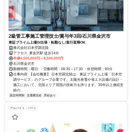
2級管工事施工管理技士/賞与年3回/石川県金沢市
東証プライム上場G/出張・転勤なし/直行直帰OK
株式会社日本空調北陸
アクセス: 東金沢駅 徒歩14分
年俸4,500,000円～8,500,000円
石川県金沢市
勤務時間・曜日: ・労働時間：08:30～17:30 ・休憩時間：60分
仕事内容: 【会社概要】 日本空調北陸は、東証プライム上場「日本空
調サービス」のグループ企業です。太陽光発電や省エネ設備の設計・
施工において、北陸エリア屈指の技術力を誇ります。30年以上連続支
給の...
固定時間制
交通費支給
昇給あり
アルバイト・パート