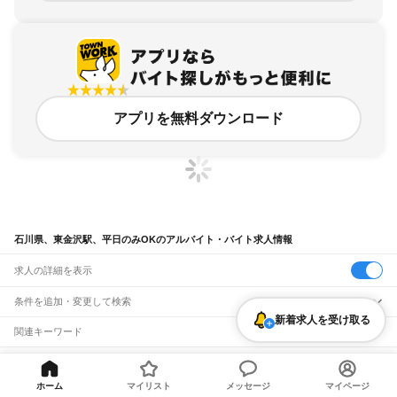
アプリを無料ダウンロード
石川県、東金沢駅、平日のみOKのアルバイト・バイト求人情報
求人の詳細を表示
条件を追加・変更して検索
新着求人を受け取る
市区町村を追加・変更
関連キーワード
完全在宅ワーク 全国
シール貼り 在宅
現在地周辺
ガチャガチャ
犬カフェ
石川県
駅を追加・変更
バイトTOP
石川県
金沢市
東金沢駅
平日のみOKのアルバイト・バ
石川県
すべて
イト・求人
金沢市
七尾市
小松市
輪島市
珠洲市
加賀市
羽咋市
かほく市
白山市
能美市
ホーム
マイリスト
メッセージ
マイページ
職種を追加・変更
JR北陸本線(米原～金沢)