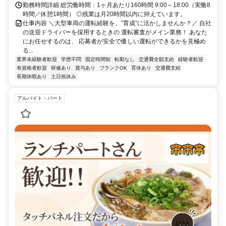
勤務時間詳細 総労働時間：1ヶ月あたり160時間 9:00～18:00（実働8
時間／休憩1時間） ◎残業は月20時間以内に抑えています。
仕事内容 ＼大型車両の運転経験を、”育成”に活かしませんか？／ 自社
の送迎ドライバーを採用するときの 運転審査がメイン業務！ あなた
にお任せするのは、 応募者が安全で優しい運転ができるかを見極め
る...
業界未経験者歓迎
学歴不問
固定時間制
転勤なし
交通費全額支給
経験者歓迎
有資格者歓迎
研修あり
賞与あり
ブランクOK
育休あり
交通費支給
長期休暇あり
土日祝休み
アルバイト・パート