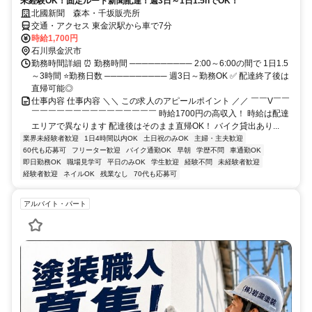
未経験OK！固定ルート新聞配達！週3日～1日1.5hでOK！
北國新聞 森本・千坂販売所
交通・アクセス 東金沢駅から車で7分
時給1,700円
石川県金沢市
勤務時間詳細 ⏰ 勤務時間 ────────── 2:00～6:00の間で 1日1.5
～3時間 ⭐勤務日数 ────────── 週3日～勤務OK ✅ 配達終了後は
直帰可能◎
仕事内容 仕事内容 ＼＼ この求人のアピールポイント ／／ ￣￣V￣￣
￣￣￣￣￣￣￣￣￣￣￣￣￣￣￣ 時給1700円の高収入！ 時給は配達
エリアで異なります 配達後はそのまま直帰OK！ バイク貸出あり...
業界未経験者歓迎
1日4時間以内OK
土日祝のみOK
主婦・主夫歓迎
60代も応募可
フリーター歓迎
バイク通勤OK
早朝
学歴不問
車通勤OK
即日勤務OK
職場見学可
平日のみOK
学生歓迎
経験不問
未経験者歓迎
経験者歓迎
ネイルOK
残業なし
70代も応募可
アルバイト・パート