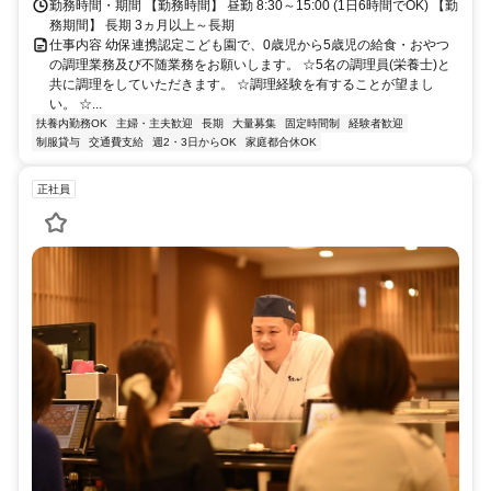
勤務時間・期間 【勤務時間】 昼勤 8:30～15:00 (1日6時間でOK) 【勤
務期間】 長期 3ヵ月以上～長期
仕事内容 幼保連携認定こども園で、0歳児から5歳児の給食・おやつ
の調理業務及び不随業務をお願いします。 ☆5名の調理員(栄養士)と
共に調理をしていただきます。 ☆調理経験を有することが望まし
い。 ☆...
扶養内勤務OK
主婦・主夫歓迎
長期
大量募集
固定時間制
経験者歓迎
制服貸与
交通費支給
週2・3日からOK
家庭都合休OK
正社員