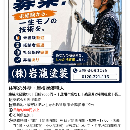
住宅の外壁・屋根塗装職人
塗装未経験OK｜日給9000円～｜足場作業なし｜残業月2時間程度｜長期
休暇あり｜現場は主に石川県
株式会社岩瀧塗装
勤務地・最寄駅 IRいしかわ鉄道線 東金沢駅 車で2分
日給9,000円以上
石川県金沢市
勤務時間・期間 【勤務時間】 朝勤 ✅勤務時間 ・8:00～17:00 ・実働
7時間 ・休憩2時間（小休憩2回） ✅残業について ・月平均2時間程度