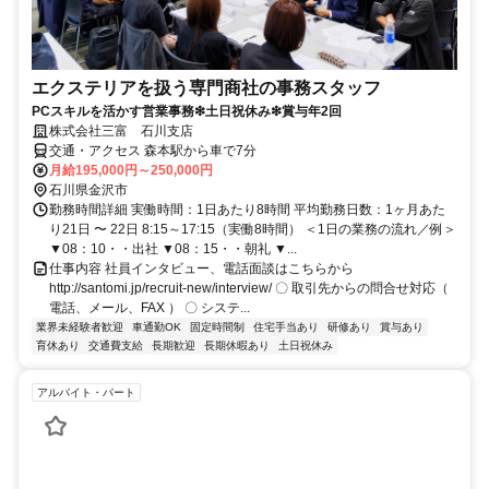
エクステリアを扱う専門商社の事務スタッフ
PCスキルを活かす営業事務❇︎土日祝休み❇︎賞与年2回
株式会社三富 石川支店
交通・アクセス 森本駅から車で7分
月給195,000円～250,000円
石川県金沢市
勤務時間詳細 実働時間：1日あたり8時間 平均勤務日数：1ヶ月あた
り21日 〜 22日 8:15～17:15（実働8時間） ＜1日の業務の流れ／例＞
▼08：10・・出社 ▼08：15・・朝礼 ▼...
仕事内容 社員インタビュー、電話面談はこちらから
http://santomi.jp/recruit-new/interview/ 〇 取引先からの問合せ対応（
電話、メール、FAX ） 〇 システ...
業界未経験者歓迎
車通勤OK
固定時間制
住宅手当あり
研修あり
賞与あり
育休あり
交通費支給
長期歓迎
長期休暇あり
土日祝休み
アルバイト・パート