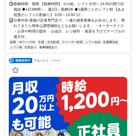
勤務時間・期間 【勤務時間】 その他、シフト 9:00～24:00の間で応
相談 ◆1日3時間～、週2日～勤務OK ◆1週間ごとのシフト制 【ある
程度のシフトの割振り】 9:00～14:00 12:...
仕事内容 唐揚げ定食専門店で、一連の接客業務をお任せします。 慣
れてきたら簡単な調理補助などもお願いします。 ・オーダーテイク
・お茶や料理の提供 ・お会計、レジ操作 ・食器を下げてテーブルの
後片付...
副業・WワークOK
主婦・主夫歓迎
フリーター歓迎
シフト自由
交通費支給
シフト制
社割あり
食事補助あり
アルバイト・パート