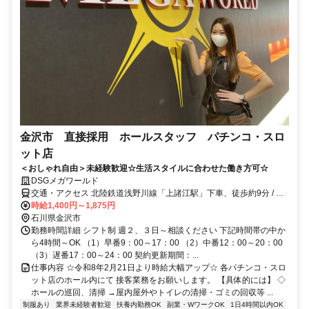
金沢市 直接採用 ホールスタッフ パチンコ・スロ
ット店
＜おしゃれ自由＞未経験歓迎☆生活スタイルに合わせた働き方可☆
DSGメガワールド
交通・アクセス 北陸鉄道浅野川線「上諸江駅」下車、徒歩約9分 / 北
鉄金沢バス「高柳一丁目停留所」下車、徒歩約4分
時給1,400円～1,875円
石川県金沢市
勤務時間詳細 シフト制 週２、３日～相談ください 下記時間帯の中か
ら4時間～OK （1）早番9：00～17：00 （2）中番12：00～20：00
（3）遅番17：00～24：00 契約更新期間：...
仕事内容 ☆令和8年2月21日より時給大幅アップ☆ 各パチンコ・スロ
ット店のホール内にて 接客業務をお願いします。 【具体的には】 ◇
ホールの巡回、清掃 →屋内屋外やトイレの清掃・ゴミの回収等 ...
制服あり
業界未経験者歓迎
扶養内勤務OK
副業・WワークOK
1日4時間以内OK