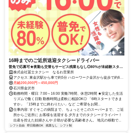
16時までのご近所送迎タクシードライバー
普免で応募可★夜勤も交替もサービス残業もなし◎80%が未経験スター
ト
株式会社冨士タクシー なるわ営業所
アクセス: 東金沢駅から車で約5分 ハローワーク金沢から徒歩で約6分
＜金沢市外からの通勤者も多数＞ 七尾市、氷見市、小矢部市、野々
月給200,000円～450,000円
市市、白山市、津幡町、内灘町、かほく市、川北町、能美市など。
石川県金沢市
勤務時間・曜日: 7:00～16:00 実働7時間、休憩2時間 ★安定した生活
リズムで働く日勤 勤務時間は柔軟に相談OK◎ 「6時スタートできま
すか」 「15時までに終わりたい」など ご希望をお聞...
仕事内容: すぐそこの病院まで、 ちょっとそこのスーパーまで、 ご近
所からご近所に お客様を送迎する 夕方までのタクシードライバー！
出産を控えた妊婦さんや 介助が必要な高齢者さん。 地元の移動で...
シフト自由
即日勤務OK
残業なし
シフト制