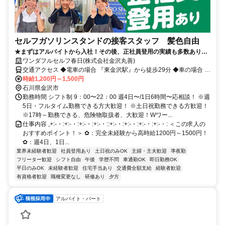
セルフガソリンスタンドの接客スタッフ 髪色自由
★まずはアルバイトから入社！その後、正社員登用の実績も多数ありま
す！ 危険物の有資格者は時給1,250円～スタート♪
ワンダフルセルフ春日(株式会社金沢丸善)
交通アクセス ◆電車の場合 『東金沢駅』から徒歩29分 ◆車の場合 金
沢市から城北大通り/国道359号 経由で約12分
時給1,200円～1,500円
石川県金沢市
勤務時間 シフト制 9：00〜22：00 週4日〜/1日6時間〜応相談！ ※週
5日・フルタイム勤務できる方大歓迎！ ※土日祝勤務できる方歓迎！
※17時～勤務できる、危険物取扱者、大歓迎！Wワー...
仕事内容 ,+:-・:+:-・:+:-・:+:-・::+:-・:+:-・:+:-・:+:-・: ＜この求人の
おすすめポイント！＞ ✿：完全未経験から高時給1200円～1500円！
✿：週4日、1日...
業界未経験者歓迎
社員登用あり
土日祝のみOK
主婦・主夫歓迎
準夜勤
フリーター歓迎
シフト自由
午後
学歴不問
車通勤OK
即日勤務OK
平日のみOK
未経験者歓迎
住宅手当あり
交通費全額支給
経験者歓迎
有資格者歓迎
職種変更なし
研修あり
夕方
アルバイト・パート