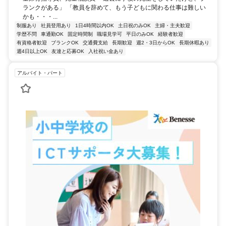
ランクがある」 「教員を辞めて、もう子どもに関わる仕事は難しい
かも・・・...
制服あり
社員登用あり
1日4時間以内OK
土日祝のみOK
主婦・主夫歓迎
学歴不問
車通勤OK
固定時間制
職場見学可
平日のみOK
経験者歓迎
有資格者歓迎
ブランクOK
交通費支給
長期歓迎
週2・3日からOK
長期休暇あり
週4日以上OK
友達と応募OK
入社祝い金あり
アルバイト・パート