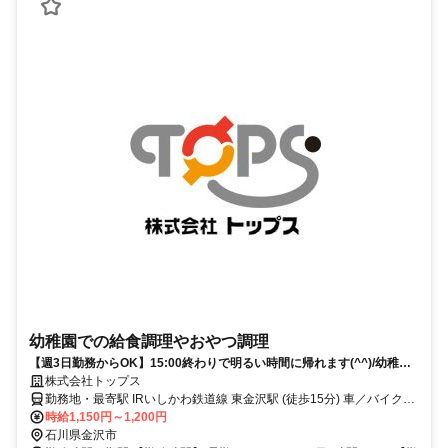
幼稚園での給食調理やおやつ調理
【週3日勤務からOK】15:00終わりで明るい時間に帰れます(^^)/幼稚園
での給食調理員
株式会社トップス
勤務地・最寄駅 IRいしかわ鉄道線 東金沢駅 (徒歩15分) 車／バイク／
自転車通勤OK
時給1,150円～1,200円
石川県金沢市