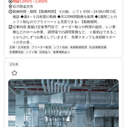
時給1,060円～1,450円
石川県金沢市
勤務時間・期間 【勤務時間】 その他、シフト 9:00～24:00の間で応
相談 ◆週4～５日程度の勤務 ◆月120時間勤務を保障 ◆1週間ごとの
シフト制なのでプライベートも充実できる♪ 【勤務期間...
仕事内容 唐揚げ定食専門店で、オーダー取りや料理の提供、レジ業
務などのホール作業。 調理場での調理業務など。 ☆最初はできるこ
とから少しずつお教えしていきます。 先輩スタッフも未経験スター
トの方が多...
主婦・主夫歓迎
フリーター歓迎
シフト自由
未経験者歓迎
社会保険完備
交通費支給
シフト制
社割あり
食事補助あり
正社員