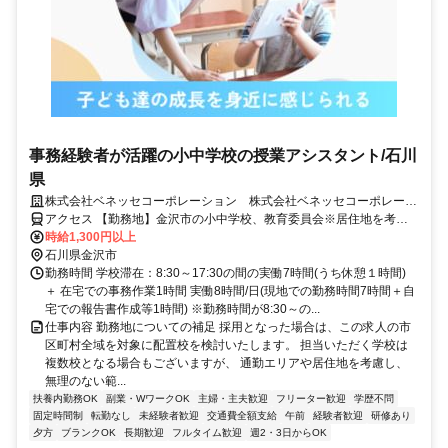
事務経験者が活躍の小中学校の授業アシスタント/石川
県
株式会社ベネッセコーポレーション 株式会社ベネッセコーポレーシ
ョン(石川県金沢市森山2丁目)
アクセス 【勤務地】金沢市の小中学校、教育委員会※居住地を考慮
の上、決定 ＜採用となった場合は、この求人の市区町村全域を対象
時給1,300円以上
に配置校を検討いたします。担当いただく学校は複数校となる場合も
石川県金沢市
ございますが、通勤エリアや居住地を考慮し、無理のない範囲でご勤
勤務時間 学校滞在：8:30～17:30の間の実働7時間(うち休憩１時間)
務いただけるよう、最終的にはご相談の上で決定いたします。＞
＋ 在宅での事務作業1時間 実働8時間/日(現地での勤務時間7時間＋自
宅での報告書作成等1時間) ※勤務時間が8:30～の...
仕事内容 勤務地についての補足 採用となった場合は、この求人の市
区町村全域を対象に配置校を検討いたします。 担当いただく学校は
複数校となる場合もございますが、 通勤エリアや居住地を考慮し、
無理のない範...
扶養内勤務OK
副業・WワークOK
主婦・主夫歓迎
フリーター歓迎
学歴不問
固定時間制
転勤なし
未経験者歓迎
交通費全額支給
午前
経験者歓迎
研修あり
夕方
ブランクOK
長期歓迎
フルタイム歓迎
週2・3日からOK