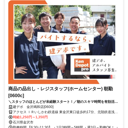
商品の品出し・レジスタッフ(ホームセンター) 朝勤
[0600c]
＼スタッフのほとんどが未経験スタート！／朝のスキマ時間を有効活用
しませんか？★ホームセンターコーナンのグループ会社なので、安定感
建デポ 金沢鳴和店[0600]
も抜群★未経験の方でも安心してスタートできる環境が整っています！
アクセス ＩＲいしかわ鉄道線 東金沢東口徒歩約17分、北陸鉄道浅野
川線 北鉄金沢A-3口徒歩約28分、連絡バス 金沢徒歩約28分 JRいしか
時給1,250円～1,350円
わ鉄道線 東金沢駅 から 車4分 徒歩19分
石川県金沢市
勤務時間 【6:30~11:30】 ・1日3時間～5時間 ・週3日～勤務OK！ ・