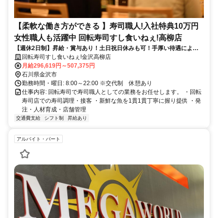
【柔軟な働き方ができる 】寿司職人!入社特典10万円
女性職人も活躍中 回転寿司すし食いねぇ!高柳店
【週休2⽇制】昇給・賞与あり！土日祝日休みも可！手厚い待遇により
スタッフの定着率も高い！
回転寿司すし食いねぇ!金沢高柳店
月給296,619円～507,375円
石川県金沢市
勤務時間・曜日: 8:00～22:00 ※交代制 休憩あり
仕事内容: 回転寿司で寿司職人としての業務をお任せします。 ・回転
寿司店での寿司調理・接客 ・新鮮な魚を1貫1貫丁寧に握り提供 ・発
注・人材育成・店舗管理
交通費支給
シフト制
昇給あり
アルバイト・パート