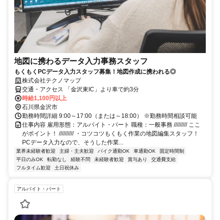
地図に携わるデータ入力事務スタッフ
もくもくPCデータ入力スタッフ募集！地図作成に携われる◎
株式会社テクノマップ
交通・アクセス 「金沢東IC」より車で約3分
時給1,100円以上
石川県金沢市
勤務時間詳細 9:00～17:00（または～18:00） ※勤務時間相談可能
仕事内容 雇用形態：アルバイト・パート 職種：一般事務 ///////// ここ
がポイント！ ////////// ・コツコツもくもく作業の地図編集スタッフ！
PCデータ入力なので、そうした作業...
業界未経験者歓迎
主婦・主夫歓迎
バイク通勤OK
車通勤OK
固定時間制
平日のみOK
転勤なし
経験不問
未経験者歓迎
賞与あり
交通費支給
フルタイム歓迎
土日祝休み
アルバイト・パート