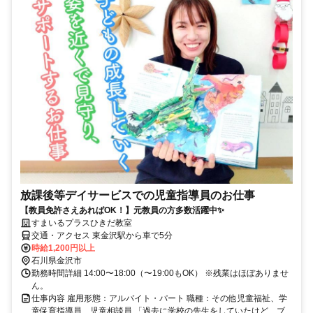
放課後等デイサービスでの児童指導員のお仕事
【教員免許さえあればOK！】元教員の方多数活躍中✨️
すまいるプラスひきだ教室
交通・アクセス 東金沢駅から車で5分
時給1,200円以上
石川県金沢市
勤務時間詳細 14:00〜18:00（〜19:00もOK） ※残業はほぼありませ
ん。
仕事内容 雇用形態：アルバイト・パート 職種：その他児童福祉、学
童保育指導員、児童相談員 「過去に学校の先生をしていたけど、ブ