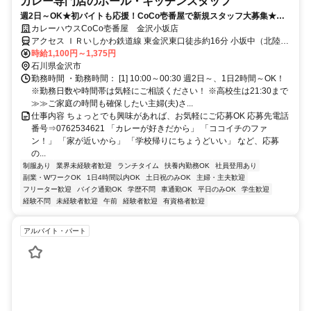
カレー専門店のホール・キッチンスタッフ
週2日～OK★初バイトも応援！CoCo壱番屋で新規スタッフ大募集★シ
フトは柔軟に対応◎車・バイク通勤OK！
カレーハウスCoCo壱番屋 金沢小坂店
アクセス ＩＲいしかわ鉄道線 東金沢東口徒歩約16分 小坂中（北陸鉄
道バス）徒歩2分
時給1,100円～1,375円
石川県金沢市
勤務時間 ・勤務時間： [1] 10:00～00:30 週2日～、1日2時間～OK！
※勤務日数や時間帯は気軽にご相談ください！ ※高校生は21:30まで
≫≫ご家庭の時間も確保したい主婦(夫)さ...
仕事内容 ちょっとでも興味があれば、お気軽にご応募OK 応募先電話
番号⇒0762534621 「カレーが好きだから」 「ココイチのファ
ン！」 「家が近いから」 「学校帰りにちょうどいい」 など、応募
の...
制服あり
業界未経験者歓迎
ランチタイム
扶養内勤務OK
社員登用あり
副業・WワークOK
1日4時間以内OK
土日祝のみOK
主婦・主夫歓迎
フリーター歓迎
バイク通勤OK
学歴不問
車通勤OK
平日のみOK
学生歓迎
経験不問
未経験者歓迎
午前
経験者歓迎
有資格者歓迎
アルバイト・パート