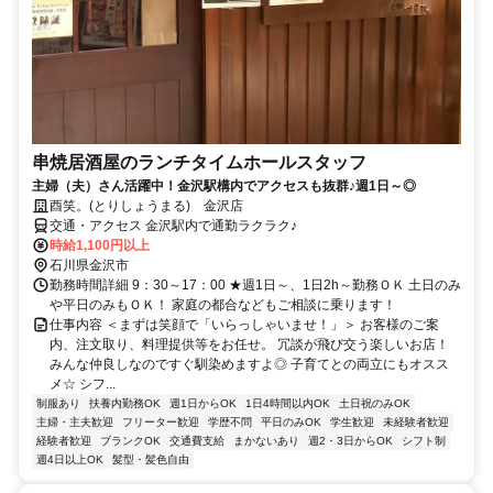
串焼居酒屋のランチタイムホールスタッフ
主婦（夫）さん活躍中！金沢駅構内でアクセスも抜群♪週1日～◎
酉笑。(とりしょうまる) 金沢店
交通・アクセス 金沢駅内で通勤ラクラク♪
時給1,100円以上
石川県金沢市
勤務時間詳細 9：30～17：00 ★週1日～、1日2h～勤務ＯＫ 土日のみ
や平日のみもＯＫ！ 家庭の都合などもご相談に乗ります！
仕事内容 ＜まずは笑顔で「いらっしゃいませ！」＞ お客様のご案
内、注文取り、料理提供等をお任せ。 冗談が飛び交う楽しいお店！
みんな仲良しなのですぐ馴染めますよ◎ 子育てとの両立にもオスス
メ☆ シフ...
制服あり
扶養内勤務OK
週1日からOK
1日4時間以内OK
土日祝のみOK
主婦・主夫歓迎
フリーター歓迎
学歴不問
平日のみOK
学生歓迎
未経験者歓迎
経験者歓迎
ブランクOK
交通費支給
まかないあり
週2・3日からOK
シフト制
週4日以上OK
髪型・髪色自由