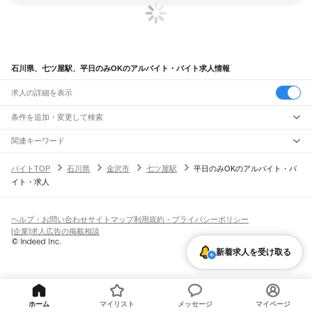
石川県、七ツ屋駅、平日のみOKのアルバイト・バイト求人情報
求人の詳細を表示
条件を追加・変更して検索
市区町村を追加・変更
関連キーワード
完全在宅ワーク 全国
シール貼り 在宅
現在地周辺
ガチャガチャ
犬カフェ
石川県
駅を追加・変更
バイトTOP
石川県
金沢市
七ツ屋駅
平日のみOKのアルバイト・バ
石川県
すべて
イト・求人
金沢市
七尾市
小松市
輪島市
珠洲市
加賀市
羽咋市
かほく市
白山市
能美市
職種を追加・変更
JR北陸本線(米原～金沢)
野々市市
能美郡
石川郡
河北郡
羽咋郡
鹿島郡
鳳珠郡
大聖寺駅
加賀温泉駅
動橋駅
粟津駅
小松駅
明峰駅
能美根上駅
小舞子駅
美川駅
飲食・フードサービス
特徴を追加・変更
加賀笠間駅
松任駅
野々市駅
西金沢駅
金沢駅
飲食・フードサービス
すべて
ヘルプ・お問い合わせ
サイトマップ
利用規約・プライバシーポリシー
ホールスタッフ
キッチンスタッフ
皿洗い・洗い場
精肉・鮮魚加工
給食調理
人気
[企業]求人広告の掲載相談
JR七尾線
雇用形態を追加・変更
パン屋（ベーカリー）
フードカウンター販売員
バー（BAR）・バーテンダー
日払いOK
高校生歓迎
学生歓迎
深夜の仕事
髪型・髪色自由
ひげOK
ネイルOK
津幡駅
中津幡駅
本津幡駅
能瀬駅
宇野気駅
横山駅
高松駅
免田駅
宝達駅
敷浪駅
飲食店補助（開店・閉店準備）
飲食店（店長・マネージャー）
新着求人を受け取る
ピアスOK
アルバイト・パート
履歴書不要
オープニングスタッフ
留学生・外国人活躍中
南羽咋駅
羽咋駅
千路駅
金丸駅
能登部駅
良川駅
能登二宮駅
徳田駅
七尾駅
和倉温泉駅
都道府県を変更
営業・販売
勤務期間
正社員
北陸鉄道石川線
営業・販売
すべて
短期
契約社員
単発・1日OK
長期
期間限定（春夏冬休み等）
野町駅
西泉駅
新西金沢駅
押野駅
野々市駅
野々市工大前駅
馬替駅
額住宅前駅
乙丸駅
営業
テレフォンアポインター（テレアポ）
ルートセールス
コンビニ
シフト
派遣社員
四十万駅
陽羽里駅
曽谷駅
道法寺駅
井口駅
小柳駅
日御子駅
鶴来駅
フードカウンター販売員
アパレル
家電量販店・携帯販売（携帯ショップ）
土日祝のみOK
業務委託
平日のみOK
週1日からOK
週2・3日からOK
週4日以上OK
ホーム
マイリスト
メッセージ
マイページ
販売店（店長・マネージャー）
その他販売