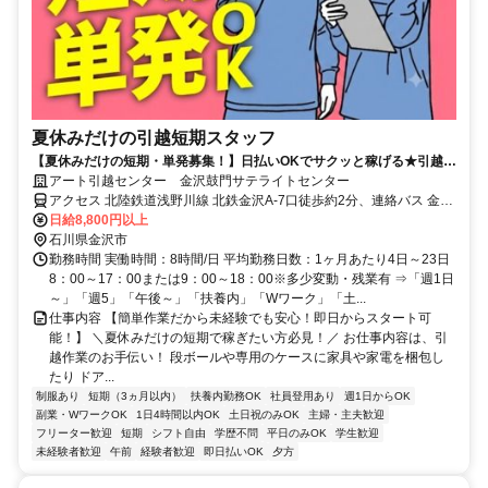
夏休みだけの引越短期スタッフ
【夏休みだけの短期・単発募集！】日払いOKでサクッと稼げる★引越バ
イトが初めてでも大歓迎！
アート引越センター 金沢鼓門サテライトセンター
アクセス 北陸鉄道浅野川線 北鉄金沢A-7口徒歩約2分、連絡バス 金沢
徒歩約2分、ＩＲいしかわ鉄道線/ハピラインふくい 金沢兼六園口(東
日給8,800円以上
口)徒歩約4分 北鉄金沢駅より徒歩2分
石川県金沢市
勤務時間 実働時間：8時間/日 平均勤務日数：1ヶ月あたり4日～23日
8：00～17：00または9：00～18：00※多少変動・残業有 ⇒「週1日
～」「週5」「午後～」「扶養内」「Wワーク」「土...
仕事内容 【簡単作業だから未経験でも安心！即日からスタート可
能！】 ＼夏休みだけの短期で稼ぎたい方必見！／ お仕事内容は、引
越作業のお手伝い！ 段ボールや専用のケースに家具や家電を梱包し
たり ドア...
制服あり
短期（3ヵ月以内）
扶養内勤務OK
社員登用あり
週1日からOK
副業・WワークOK
1日4時間以内OK
土日祝のみOK
主婦・主夫歓迎
フリーター歓迎
短期
シフト自由
学歴不問
平日のみOK
学生歓迎
未経験者歓迎
午前
経験者歓迎
即日払いOK
夕方