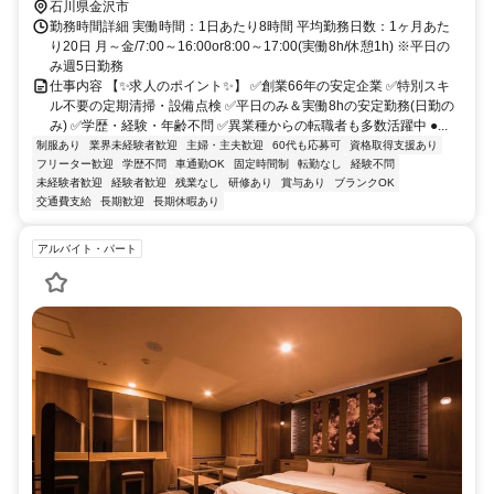
石川県金沢市
勤務時間詳細 実働時間：1日あたり8時間 平均勤務日数：1ヶ月あた
り20日 月～金/7:00～16:00or8:00～17:00(実働8h/休憩1h) ※平日の
み週5日勤務
仕事内容 【✨求人のポイント✨】 ✅創業66年の安定企業 ✅特別スキ
ル不要の定期清掃・設備点検 ✅平日のみ＆実働8hの安定勤務(日勤の
み) ✅学歴・経験・年齢不問 ✅異業種からの転職者も多数活躍中 ●...
制服あり
業界未経験者歓迎
主婦・主夫歓迎
60代も応募可
資格取得支援あり
フリーター歓迎
学歴不問
車通勤OK
固定時間制
転勤なし
経験不問
未経験者歓迎
経験者歓迎
残業なし
研修あり
賞与あり
ブランクOK
交通費支給
長期歓迎
長期休暇あり
アルバイト・パート