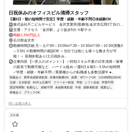
日祝休みのオフィスビル清掃スタッフ
【週6日・朝の短時間で安定】学歴・経験・年齢不問◎未経験OK
株式会社不二ビルサービス 金沢営業所(勤務地:金沢市広岡3丁目のオ
フィスビル)
交通・アクセス 「金沢駅」より徒歩5分 ※駅チカ
時給1,300円以上
石川県金沢市
勤務時間詳細 月～土/7:00～10:00or7:30～10:30or7:00～10:30(実働3
～3.5h) ※勤務時間の相談OK ＜当社では他にも様々な働き方が可
能！＞ 長期休暇あり/土日祝休み...
仕事内容 【✨求人のポイント✨】 ✅特別スキル不要の日常清掃 ✅家事
の延長で勤務可能など、ハードル低め ✅週6日＆朝3～3.5hの短時間
✅学歴・経験・年齢不問 ✅異業種からの転職者も多数活躍中 ●...
制服あり
業界未経験者歓迎
扶養内勤務OK
副業・WワークOK
1日4時間以内OK
主婦・主夫歓迎
60代も応募可
フリーター歓迎
早朝
シフト自由
学歴不問
固定時間制
転勤なし
経験不問
未経験者歓迎
午前
経験者歓迎
残業なし
研修あり
ブランクOK
同じ企業の求人
正社員