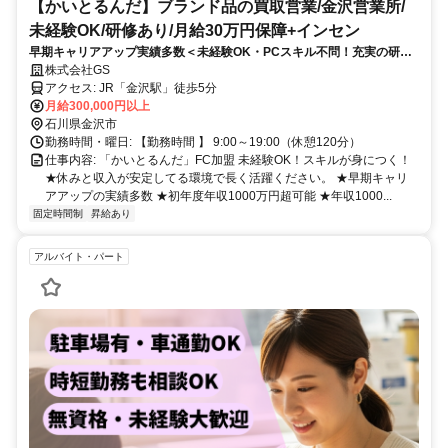
【かいとるんだ】ブランド品の買取営業/金沢営業所/
未経験OK/研修あり/月給30万円保障+インセン
早期キャリアアップ実績多数＜未経験OK・PCスキル不問！充実の研修
あり＞土日休み大型連休年3回×月給30万円保障×毎月インセン「休みも
株式会社GS
収入も得られる」腰を据えて長く働ける環境
アクセス: JR「金沢駅」徒歩5分
月給300,000円以上
石川県金沢市
勤務時間・曜日: 【勤務時間 】 9:00～19:00（休憩120分）
仕事内容: 「かいとるんだ」FC加盟 未経験OK！スキルが身につく！
★休みと収入が安定してる環境で長く活躍ください。 ★早期キャリ
アアップの実績多数 ★初年度年収1000万円超可能 ★年収1000...
固定時間制
昇給あり
アルバイト・パート