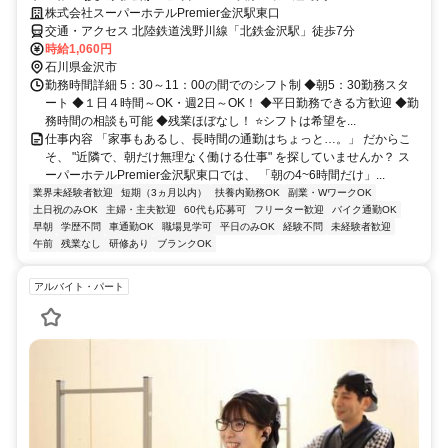
株式会社スーパーホテルPremier金沢駅東口
交通・アクセス 北陸鉄道浅野川線「北鉄金沢駅」徒歩7分
時給1,060円
石川県金沢市
勤務時間詳細 5：30～11：00の間でのシフト制 ◆朝5：30勤務スタ
ート ◆１日４時間～OK・週2日～OK！ ◆平日勤務できる方歓迎 ◆勤
務時間の相談も可能 ◆残業ほぼなし！ ⭐シフトは希望を...
仕事内容 「家事もあるし、長時間の通勤はちょっと…。」 だからこ
そ、 "近隣で、朝だけ無理なく働ける仕事" を探していませんか？ ス
ーパーホテルPremier金沢駅東口では、 「朝の4~6時間だけ」...
業界未経験者歓迎
短期（3ヵ月以内）
扶養内勤務OK
副業・WワークOK
土日祝のみOK
主婦・主夫歓迎
60代も応募可
フリーター歓迎
バイク通勤OK
早朝
学歴不問
車通勤OK
職場見学可
平日のみOK
経験不問
未経験者歓迎
午前
残業なし
研修あり
ブランクOK
アルバイト・パート