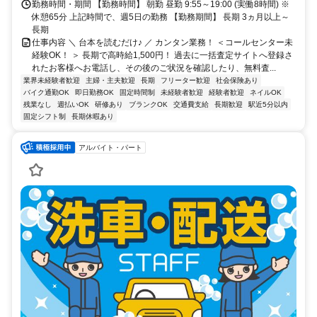
勤務時間・期間 【勤務時間】 朝勤 昼勤 9:55～19:00 (実働8時間) ※
休憩65分 上記時間で、週5日の勤務 【勤務期間】 長期 3ヵ月以上～
長期
仕事内容 ＼ 台本を読むだけ♪ ／ カンタン業務！ ＜コールセンター未
経験OK！ ＞ 長期で高時給1,500円！ 過去に一括査定サイトへ登録さ
れたお客様へお電話し、その後のご状況を確認したり、無料査...
業界未経験者歓迎
主婦・主夫歓迎
長期
フリーター歓迎
社会保険あり
バイク通勤OK
即日勤務OK
固定時間制
未経験者歓迎
経験者歓迎
ネイルOK
残業なし
週払いOK
研修あり
ブランクOK
交通費支給
長期歓迎
駅近5分以内
固定シフト制
長期休暇あり
アルバイト・パート