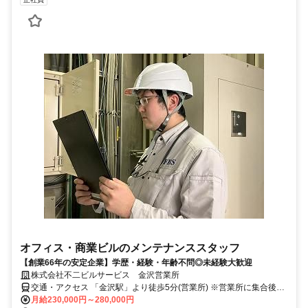
オフィス・商業ビルのメンテナンススタッフ
【創業66年の安定企業】学歴・経験・年齢不問◎未経験大歓迎
株式会社不二ビルサービス 金沢営業所
交通・アクセス 「金沢駅」より徒歩5分(営業所) ※営業所に集合後、
各現場での業務を行います。
月給230,000円～280,000円