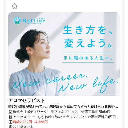
アロマセラピスト
時代や環境が変わっても、未経験から始めてもずっと続けられる癒やし
の仕事。手に職を身につけて、生き方を変えよう。
株式会社ボディワーク ラフィネプリュス 金沢百番街Rinto店
アクセス ＩＲいしかわ鉄道線/ハピラインふくい 金沢金沢港口(西口)
徒歩約2分、ＪＲ北陸新幹線 金沢金沢港口(西口)徒歩約2分、北陸鉄道
時給2,232円～4,368円
浅野川線 北鉄金沢A-5口徒歩約3分 最寄駅：金沢駅
石川県金沢市