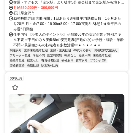
交通・アクセス 「金沢駅」より徒歩5分 ※会社まで金沢駅から地下道
で繋がっています。
月給250,000円～300,000円
石川県金沢市
勤務時間詳細 実働時間：1日あたり8時間 平均勤務日数：1ヶ月あた
り20日 月～金/7:00～16:00or8:00～17:00(実働8h/休憩1h) ※平日の
み週5日勤務
仕事内容 【✨求人のポイント✨】 ✅創業66年の安定企業 ✅特別スキ
ル不要 ✅平日のみ＆実働8hの安定勤務(日勤のみ) ✅学歴・経験・年齢
不問 ✅異業種からの転職者も多数活躍中 ●･○･●･○･●･○...
制服あり
業界未経験者歓迎
主婦・主夫歓迎
60代も応募可
資格取得支援あり
フリーター歓迎
学歴不問
固定時間制
転勤なし
経験不問
未経験者歓迎
経験者歓迎
残業なし
有資格者歓迎
研修あり
賞与あり
ブランクOK
交通費支給
長期歓迎
駅近5分以内
契約社員