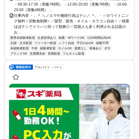
・09:30-17:30（実働7時間） ・12:00-20:00（実働7時間） ・16:00-
20:00（実働4時間） ...
仕事内容 ・。＊.＼ノルマや施術行為はナシ／.＊。・ ✅ホワイトニン
グ無料！回数無制限✨ ✅髪型・髪色・ネイル・カラコン自由！ ✅残業
ほぼナシでメリハリ持って勤務◎ ✅芸能人も多く利用される話題の
お...
業界未経験者歓迎
社員登用あり
副業・WワークOK
1日4時間以内OK
主婦・主夫歓迎
フリーター歓迎
シフト自由
平日のみOK
経験不問
未経験者歓迎
午前
経験者歓迎
ネイルOK
残業なし
研修あり
夕方
ブランクOK
交通費支給
長期歓迎
フルタイム歓迎
アルバイト・パート