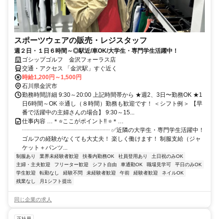
スポーツウェアの販売・レジスタッフ
週２日・１日６時間～◎駅近/車OK/大学生・専門学生活躍中！
ゴシップゴルフ 金沢フォーラス店
交通・アクセス 「金沢駅」すぐ近く
時給1,200円～1,500円
石川県金沢市
勤務時間詳細 9:30～20:00 上記時間帯から ★週2、3日〜勤務OK ★1
日6時間～OK ※通し（８時間）勤務も歓迎です！ ＜シフト例＞ 【早
番で活躍中の主婦さんの場合】 9:30～15...
仕事内容 …＊⭐ここがポイント!! ⭐＊…
┈┈┈┈┈┈┈┈┈┈┈┈┈┈┈ ✅近隣の大学生・専門学生活躍中！
ゴルフの経験がなくても大丈夫！ 楽しく働けます！ 制服支給（ジャ
ケット＋パンツ...
制服あり
業界未経験者歓迎
扶養内勤務OK
社員登用あり
土日祝のみOK
主婦・主夫歓迎
フリーター歓迎
シフト自由
車通勤OK
職場見学可
平日のみOK
学生歓迎
転勤なし
経験不問
未経験者歓迎
午前
経験者歓迎
ネイルOK
残業なし
月1シフト提出
同じ企業の求人
正社員