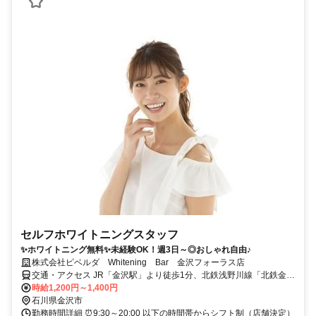
セルフホワイトニングスタッフ
✨ホワイトニング無料✨未経験OK！週3日～◎おしゃれ自由♪
株式会社ピベルダ Whitening Bar 金沢フォーラス店
交通・アクセス JR「金沢駅」より徒歩1分、北鉄浅野川線「北鉄金沢
駅」より徒歩1分
時給1,200円～1,400円
石川県金沢市
勤務時間詳細 ⏰9:30～20:00 以下の時間帯からシフト制（店舗決定）