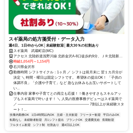
スギ薬局の処方箋受付・データ入力
週4日、1日4hからOK│未経験歓迎│最大30％の社割あり
スギ薬局 武蔵町店(MC)
アクセス 北陸鉄道浅野川線 北鉄金沢A-8口徒歩約9分、ＪＲ北陸新幹
線 金沢徒歩約10分、連絡バス 金沢徒歩約10分
時給1,054円～1,154円
石川県金沢市
勤務時間 シフトサイクル：1ヶ月 ／ シフトは前月末に 翌１カ月分が
決定 ＼ 時間・曜日は固定シフトです。 希望休の提出OK！ 「子供の
体調不良」「介護や子育て」など 急なお休みもお互いサポートして
い...
仕事内容 家事や子育てとの両立も応援！！働きやすさもスキルアッ
プもスギ薬局で叶います！ ＼ 人気の医療事務デビューはスギ薬局で
／ ―――――――――――――――――――― 7割以上が未経験スタ
ート！...
扶養内勤務OK
1日4時間以内OK
主婦・主夫歓迎
フリーター歓迎
平日のみOK
転勤なし
未経験者歓迎
月1シフト提出
ブランクOK
交通費支給
長期歓迎
フルタイム歓迎
シフト制
社割あり
週4日以上OK