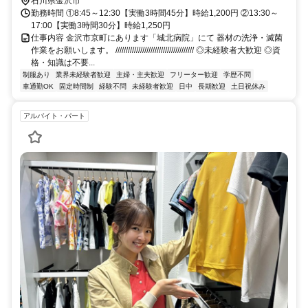
石川県金沢市
勤務時間 ①8:45～12:30【実働3時間45分】時給1,200円 ②13:30～
17:00【実働3時間30分】時給1,250円
仕事内容 金沢市京町にあります「城北病院」にて 器材の洗浄・滅菌
作業をお願いします。 ////////////////////////////////////// ◎未経験者大歓迎 ◎資
格・知識は不要...
制服あり
業界未経験者歓迎
主婦・主夫歓迎
フリーター歓迎
学歴不問
車通勤OK
固定時間制
経験不問
未経験者歓迎
日中
長期歓迎
土日祝休み
アルバイト・パート