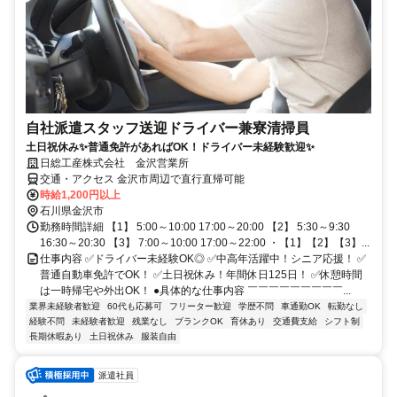
自社派遣スタッフ送迎ドライバー兼寮清掃員
土日祝休み✨普通免許があればOK！ドライバー未経験歓迎✨
日総工産株式会社 金沢営業所
交通・アクセス 金沢市周辺で直行直帰可能
時給1,200円以上
石川県金沢市
勤務時間詳細 【1】 5:00～10:00 17:00～20:00 【2】 5:30～9:30
16:30～20:30 【3】 7:00～10:00 17:00～22:00 ・【1】【2】【3】...
仕事内容 ✅ドライバー未経験OK◎ ✅中高年活躍中！シニア応援！ ✅
普通自動車免許でOK！ ✅土日祝休み！年間休日125日！ ✅休憩時間
は一時帰宅や外出OK！ ●具体的な仕事内容 ￣￣￣￣￣￣￣￣￣...
業界未経験者歓迎
60代も応募可
フリーター歓迎
学歴不問
車通勤OK
転勤なし
経験不問
未経験者歓迎
残業なし
ブランクOK
育休あり
交通費支給
シフト制
長期休暇あり
土日祝休み
服装自由
派遣社員