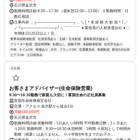
石川県金沢市
勤務時間詳細 8:30～17:30 （昼休憩12:00～13:00） ※勤務時間・日
数応相談
仕事内容 ＿┌─────────────┐＿ ＼│＊未 経 験 大 歓 迎＊│／
／└┬───────────┬┘＼ ￣￣ ￣￣ ● 製造系の人材派遣会社 ● 〇
年間休日125日以上！完...
業界未経験者歓迎
社員登用あり
主婦・主夫歓迎
資格取得支援あり
フリーター歓迎
固定時間制
転勤なし
経験不問
未経験者歓迎
住宅手当あり
午前
ネイルOK
研修あり
夕方
ブランクOK
交通費支給
長期歓迎
駅近5分以内
ピアスOK
土日祝休み
正社員
お客さまアドバイザー(生命保険営業)
9:30〜16:30勤務で家庭も大切に！富国生命の正社員募集
富国生命保険相互会社
交通・アクセス 金沢駅から徒歩2分
月給160,000円
石川県金沢市
勤務時間詳細 実働時間：1日あたり6時間 平均勤務日数：1ヶ月あた
り20日 勤務時間：9:30〜16:30 休憩時間：1時間 ※原則として時間外
勤務（残業）はありません。 ※小学校6年生までのお子さ...
仕事内容 ＜ここがポイント＞ ✅ 9:30〜16:30の勤務時間で、仕事と家