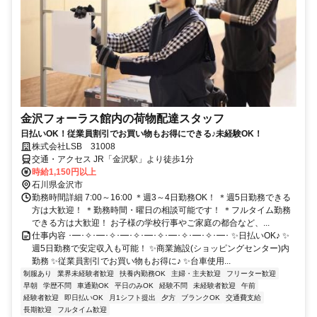
金沢フォーラス館内の荷物配達スタッフ
日払いOK！従業員割引でお買い物もお得にできる♪未経験OK！
株式会社LSB 31008
交通・アクセス JR「金沢駅」より徒歩1分
時給1,150円以上
石川県金沢市
勤務時間詳細 7:00～16:00 ＊週3～4日勤務OK！ ＊週5日勤務できる
方は大歓迎！ ＊勤務時間・曜日の相談可能です！ ＊フルタイム勤務
できる方は大歓迎！ お子様の学校行事やご家庭の都合など、...
仕事内容 ･━･✧･━･✧･━･✧･━･✧･━･✧･━･✧･━･ ✨日払いOK♪ ✨
週5日勤務で安定収入も可能！ ✨商業施設(ショッピングセンター)内
勤務 ✨従業員割引でお買い物もお得に♪ ✨台車使用...
制服あり
業界未経験者歓迎
扶養内勤務OK
主婦・主夫歓迎
フリーター歓迎
早朝
学歴不問
車通勤OK
平日のみOK
経験不問
未経験者歓迎
午前
経験者歓迎
即日払いOK
月1シフト提出
夕方
ブランクOK
交通費支給
長期歓迎
フルタイム歓迎