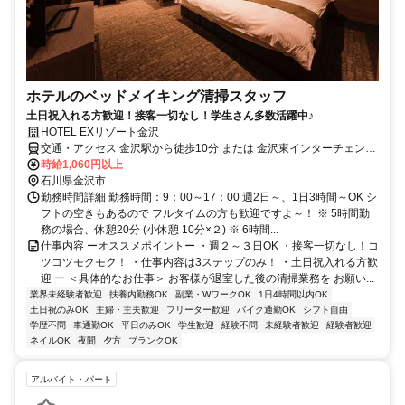
ホテルのベッドメイキング清掃スタッフ
土日祝入れる方歓迎！接客一切なし！学生さん多数活躍中♪
HOTEL EXリゾート金沢
交通・アクセス 金沢駅から徒歩10分 または 金沢東インターチェンジ
から車で5分
時給1,060円以上
石川県金沢市
勤務時間詳細 勤務時間：9：00～17：00 週2日～、1日3時間～OK シ
フトの空きもあるので フルタイムの方も歓迎ですよ～！ ※ 5時間勤
務の場合、休憩20分 (小休憩 10分×２) ※ 6時間...
仕事内容 ーオススメポイントー ・週２～３日OK ・接客一切なし！コ
ツコツモクモク！ ・仕事内容は3ステップのみ！ ・土日祝入れる方歓
迎 ー ＜具体的なお仕事＞ お客様が退室した後の清掃業務を お願い...
業界未経験者歓迎
扶養内勤務OK
副業・WワークOK
1日4時間以内OK
土日祝のみOK
主婦・主夫歓迎
フリーター歓迎
バイク通勤OK
シフト自由
学歴不問
車通勤OK
平日のみOK
学生歓迎
経験不問
未経験者歓迎
経験者歓迎
ネイルOK
夜間
夕方
ブランクOK
アルバイト・パート