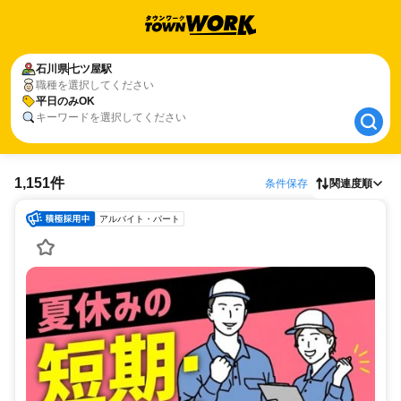
石川県
石川県
七ツ屋駅
七ツ屋駅
職種を選択してください
平日のみOK
平日のみOK
キーワードを選択してください
1,151件
条件保存
関連度順
アルバイト・パート