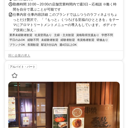
勤務時間 10:00～20:00の店舗営業時間内で週3日～応相談 ※働く時
間を自分で選ぶことが可能です
仕事内容 仕事内容詳細 このブランドではふつうのラフィネよりちょ
っとだけ贅沢で、「『もっと』くつろげる至福のひとときを」をテー
マにアロマトリートメントメニューの導入もしています。 ボディケ
ア技術に加え...
業界未経験者歓迎
社員登用あり
主婦・主夫歓迎
資格取得支援あり
学歴不問
平日のみOK
経験不問
未経験者歓迎
経験者歓迎
有資格者歓迎
研修あり
ブランクOK
長期歓迎
駅近5分以内
週4日以上OK
同じ企業の求人
アルバイト・パート