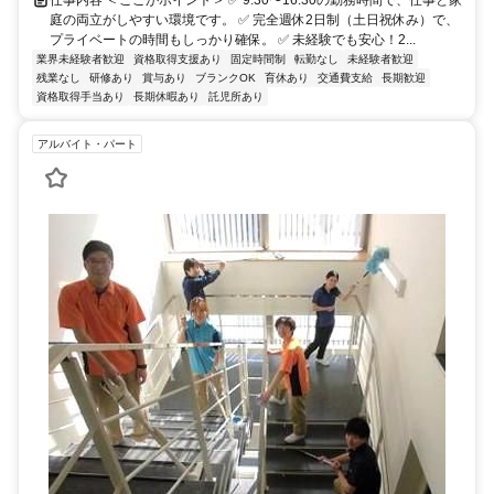
庭の両立がしやすい環境です。 ✅ 完全週休2日制（土日祝休み）で、
プライベートの時間もしっかり確保。 ✅ 未経験でも安心！2...
業界未経験者歓迎
資格取得支援あり
固定時間制
転勤なし
未経験者歓迎
残業なし
研修あり
賞与あり
ブランクOK
育休あり
交通費支給
長期歓迎
資格取得手当あり
長期休暇あり
託児所あり
アルバイト・パート