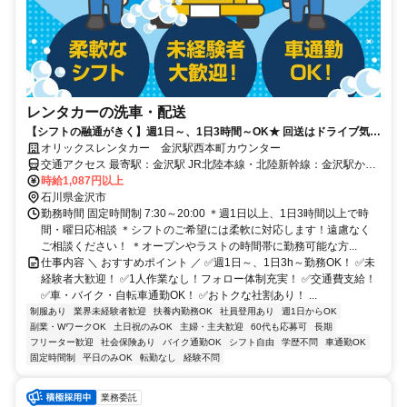
レンタカーの洗車・配送
【シフトの融通がきく】週1日～、1日3時間～OK★ 回送はドライブ気分
で♪洗車も機械でラクチン♪ 初バイトの方も大歓迎！交通費支給！扶養内
オリックスレンタカー 金沢駅西本町カウンター
勤務OK！
交通アクセス 最寄駅：金沢駅 JR北陸本線・北陸新幹線：金沢駅から
時給1,087円以上
徒歩12分 ★車・バイク・自転車通勤OK（無料駐車場あり）
石川県金沢市
勤務時間 固定時間制 7:30～20:00 ＊週1日以上、1日3時間以上で時
間・曜日応相談 ＊シフトのご希望には柔軟に対応します！遠慮なく
ご相談ください！ ＊オープンやラストの時間帯に勤務可能な方...
仕事内容 ＼ おすすめポイント ／ ✅週1日～、1日3h～勤務OK！ ✅未
経験者大歓迎！ ✅1人作業なし！フォロー体制充実！ ✅交通費支給！
✅車・バイク・自転車通勤OK！ ✅おトクな社割あり！ ...
制服あり
業界未経験者歓迎
扶養内勤務OK
社員登用あり
週1日からOK
副業・WワークOK
土日祝のみOK
主婦・主夫歓迎
60代も応募可
長期
フリーター歓迎
社会保険あり
バイク通勤OK
シフト自由
学歴不問
車通勤OK
固定時間制
平日のみOK
転勤なし
経験不問
業務委託