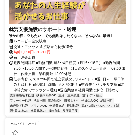
就労支援施設のサポート・送迎
誰かの役に立ちたい。でも無理はしたくない。そんな方に最適！
ハニービー金沢駅東
交通・アクセス 金沢駅から徒歩15分
時給1,110円～1,210円
石川県金沢市
勤務時間詳細 ■勤務日数 週3〜4日程度（月15〜16日） ■勤務時間
9:00〜16:00 の間で5～6時間勤務 【1日のスケジュール例】 09:00 出
社、作業支援・業務開始 12:00 休憩...
仕事内容 ＼スキマ時間で社会貢献のアルバイト／ ■週3日～、平日休
みも取れる ■勤務は5時間から相談OK！ ■交通費もバッチリ支給 ■駐
車場完備でラクラク車通勤 ■送迎業務も社員同乗で安心 【始めて...
業界未経験者歓迎
扶養内勤務OK
主婦・主夫歓迎
週1シフト提出
フリーター歓迎
学歴不問
車通勤OK
職場見学可
平日のみOK
経験不問
未経験者歓迎
ブランクOK
交通費支給
長期歓迎
週2・3日からOK
シフト制
週4日以上OK
土日祝休み
服装自由
履歴書不要
アルバイト・パート