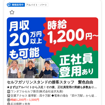
アルバイト・パート
セルフガソリンスタンドの接客スタッフ 髪色自由
★まずはアルバイトから入社！その後、正社員登用の実績も多数ありま
す！ 危険物の有資格者は時給1,250円～スタート♪
ワンダフルセルフ新庄(株式会社金沢丸善)
交通アクセス 最寄駅：四十万駅 ◆電車の場合 『四十万駅』から徒歩
時給1,200円～1,500円
20分 ◆車の場合 山側環状線「新庄交差点」から車で1分
石川県野々市市