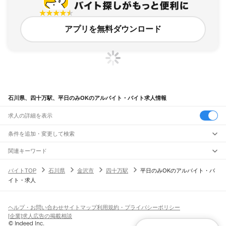
アプリを無料ダウンロード
石川県、四十万駅、平日のみOKのアルバイト・バイト求人情報
求人の詳細を表示
条件を追加・変更して検索
市区町村を追加・変更
関連キーワード
完全在宅ワーク 全国
シール貼り 在宅
現在地周辺
ガチャガチャ
犬カフェ
石川県
駅を追加・変更
バイトTOP
石川県
金沢市
四十万駅
平日のみOKのアルバイト・バ
石川県
すべて
イト・求人
金沢市
七尾市
小松市
輪島市
珠洲市
加賀市
羽咋市
かほく市
白山市
能美市
職種を追加・変更
JR北陸本線(米原～金沢)
野々市市
能美郡
石川郡
河北郡
羽咋郡
鹿島郡
鳳珠郡
大聖寺駅
加賀温泉駅
動橋駅
粟津駅
小松駅
明峰駅
能美根上駅
小舞子駅
美川駅
飲食・フードサービス
特徴を追加・変更
加賀笠間駅
松任駅
野々市駅
西金沢駅
金沢駅
飲食・フードサービス
すべて
ヘルプ・お問い合わせ
サイトマップ
利用規約・プライバシーポリシー
ホールスタッフ
キッチンスタッフ
皿洗い・洗い場
精肉・鮮魚加工
給食調理
人気
[企業]求人広告の掲載相談
JR七尾線
雇用形態を追加・変更
パン屋（ベーカリー）
フードカウンター販売員
バー（BAR）・バーテンダー
日払いOK
高校生歓迎
学生歓迎
深夜の仕事
髪型・髪色自由
ひげOK
ネイルOK
津幡駅
中津幡駅
本津幡駅
能瀬駅
宇野気駅
横山駅
高松駅
免田駅
宝達駅
敷浪駅