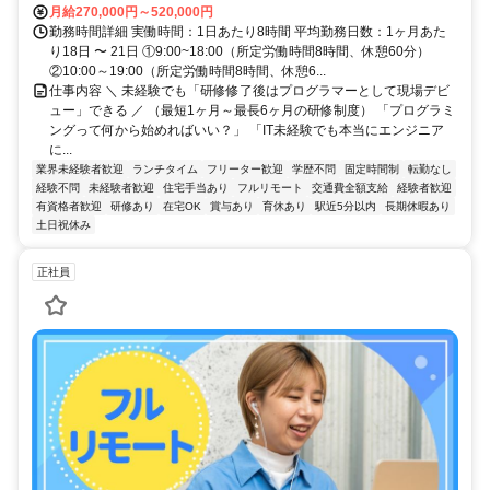
月給270,000円～520,000円
勤務時間詳細 実働時間：1日あたり8時間 平均勤務日数：1ヶ月あた
り18日 〜 21日 ①9:00~18:00（所定労働時間8時間、休憩60分）
②10:00～19:00（所定労働時間8時間、休憩6...
仕事内容 ＼ 未経験でも「研修修了後はプログラマーとして現場デビ
ュー」できる ／ （最短1ヶ月～最長6ヶ月の研修制度） 「プログラミ
ングって何から始めればいい？」 「IT未経験でも本当にエンジニア
に...
業界未経験者歓迎
ランチタイム
フリーター歓迎
学歴不問
固定時間制
転勤なし
経験不問
未経験者歓迎
住宅手当あり
フルリモート
交通費全額支給
経験者歓迎
有資格者歓迎
研修あり
在宅OK
賞与あり
育休あり
駅近5分以内
長期休暇あり
土日祝休み
正社員