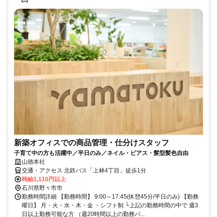
新築オフィスでの商品管理・仕分けスタッフ
子育て中の方も活躍中／平日のみ／ネイル・ピアス・髪型髪色自由
山徳本社
交通・アクセス 北鉄バス「上林4丁目」徒歩1分
時給1,110円以上
石川県野々市市
勤務時間詳細 【勤務時間】 9:00～17:45(休憩45分/平日のみ) 【勤務
曜日】 月・火・水・木・金 ・シフト制 └上記の勤務時間の中で 週3
日以上勤務可能な方 （週20時間以上の勤務パ...