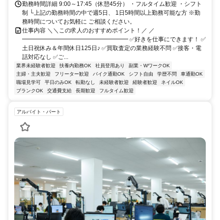
勤務時間詳細 9:00～17:45（休憩45分） ・フルタイム歓迎 ・シフト
制 └上記の勤務時間の中で週5日、 1日5時間以上勤務可能な方 ※勤
務時間についてお気軽に ご相談ください。
仕事内容 ＼＼この求人のおすすめポイント！／ ／
━━━━━━━━━━━━━━━━━━ ✅好きを仕事にできます！ ✅
土日祝休み＆年間休日125日♪ ✅買取査定の業務経験不問 ✅接客・電
話対応なし ✅ご...
業界未経験者歓迎
扶養内勤務OK
社員登用あり
副業・WワークOK
主婦・主夫歓迎
フリーター歓迎
バイク通勤OK
シフト自由
学歴不問
車通勤OK
職場見学可
平日のみOK
転勤なし
未経験者歓迎
経験者歓迎
ネイルOK
ブランクOK
交通費支給
長期歓迎
フルタイム歓迎
アルバイト・パート