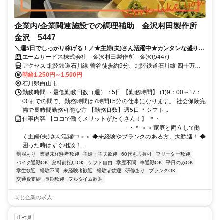
企業内/企業関連施設での調理補助 金沢村田製作所
金沢 5447
＼週5日でしっかり稼げる！／★主婦(夫)さん活躍中★カンタンな盛り付
けからスタート★待遇充実の大手企業◎
エームサービス株式会社 金沢村田製作所 金沢(5447)
アクセス 北陸鉄道石川線 曽谷徒歩約9分、北陸鉄道石川線 四十万徒
歩約10分、北陸鉄道石川線 道法寺徒歩約18分 ※住所から自動設定し
時給1,250円～1,500円
ているため、MAPの位置がずれている場合がございます
石川県白山市
勤務時間 ・最低勤務日数（週）：5日 【勤務時間】 (1)9：00～17：
00までの間で、勤務時間は7時間15分の仕事になります。 社会保険完
備で長時間勤務可能な方 【勤務日数】週5日 ＊シフト...
仕事内容 【ココで働くメリットがたくさん！】 ＊・
――――――――――――――――――・＊ ＜＜家庭と両立して働
く主婦(夫)さん活躍中＞＞ ◆未経験やブランクのある方、大歓迎！ ◆
困った時はすぐ相談！...
制服あり
業界未経験者歓迎
主婦・主夫歓迎
60代も応募可
フリーター歓迎
バイク通勤OK
給料前払いOK
シフト自由
学歴不問
車通勤OK
平日のみOK
学生歓迎
経験不問
未経験者歓迎
経験者歓迎
研修あり
ブランクOK
交通費支給
長期歓迎
フルタイム歓迎
同じ企業の求人
正社員