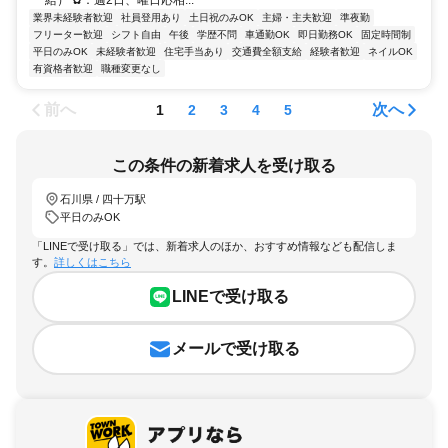
給） ✿：週2日、曜日応相...
業界未経験者歓迎
社員登用あり
土日祝のみOK
主婦・主夫歓迎
準夜勤
フリーター歓迎
シフト自由
午後
学歴不問
車通勤OK
即日勤務OK
固定時間制
平日のみOK
未経験者歓迎
住宅手当あり
交通費全額支給
経験者歓迎
ネイルOK
有資格者歓迎
職種変更なし
前へ
次へ
1
2
3
4
5
この条件の新着求人を受け取る
石川県 / 四十万駅
平日のみOK
「LINEで受け取る」では、新着求人のほか、おすすめ情報なども配信しま
す。
詳しくはこちら
LINEで受け取る
メールで受け取る