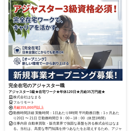
完全在宅のアジャスター職
アジャスター3級★在宅ワーク★年休120日★月給35万円超★
株式会社はなまる
フルリモート
月給355,000円以上
勤務時間詳細 実働時間：1日あたり8時間 平均勤務日数：1ヶ月あた
り20日 〜 21日 ⏰勤務時間⏰ 9：00～18：00（休憩1時間）
仕事内容 自動車買取・販売業界で強固な基盤を誇る株式会社はなま
る。当社は、高度な専門知識を持つあなたをお迎えするため、アジャ