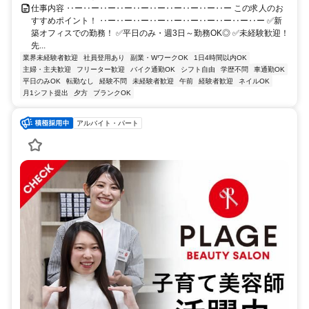
仕事内容 ‥ー‥ー‥ー‥ー‥ー‥ー‥ー‥ー‥ー‥ー この求人のお
すすめポイント！ ‥ー‥ー‥ー‥ー‥ー‥ー‥ー‥ー‥ー‥ー ✅新
築オフィスでの勤務！ ✅平日のみ・週3日～勤務OK◎ ✅未経験歓迎！
先...
業界未経験者歓迎
社員登用あり
副業・WワークOK
1日4時間以内OK
主婦・主夫歓迎
フリーター歓迎
バイク通勤OK
シフト自由
学歴不問
車通勤OK
平日のみOK
転勤なし
経験不問
未経験者歓迎
午前
経験者歓迎
ネイルOK
月1シフト提出
夕方
ブランクOK
アルバイト・パート