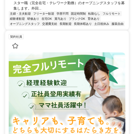
スター職（完全在宅・テレワーク勤務）のオープニングスタッフを募
集します。外回...
主婦・主夫歓迎
フリーター歓迎
学歴不問
固定時間制
転勤なし
フルリモート
経験者歓迎
研修あり
在宅OK
賞与あり
ブランクOK
育休あり
オープニングスタッフ
交通費支給
長期歓迎
長期休暇あり
土日祝休み
服装自由
契約社員