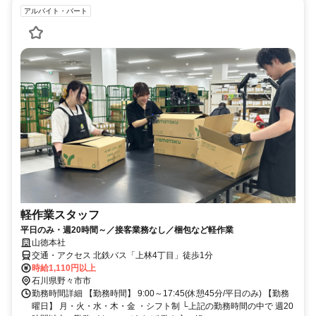
アルバイト・パート
軽作業スタッフ
平日のみ・週20時間～／接客業務なし／梱包など軽作業
山徳本社
交通・アクセス 北鉄バス「上林4丁目」徒歩1分
時給1,110円以上
石川県野々市市
勤務時間詳細 【勤務時間】 9:00～17:45(休憩45分/平日のみ) 【勤務
曜日】 月・火・水・木・金 ・シフト制 └上記の勤務時間の中で 週20