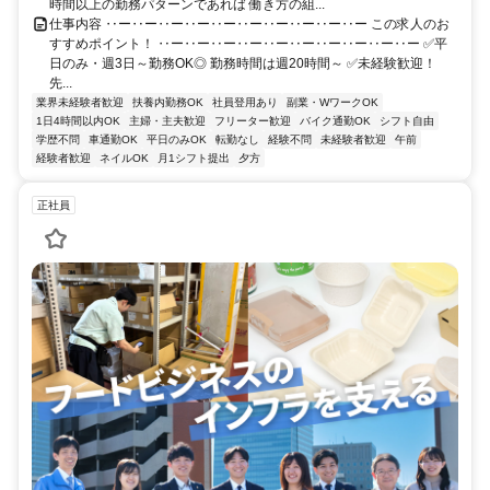
時間以上の勤務パターンであれば 働き方の組...
仕事内容 ‥ー‥ー‥ー‥ー‥ー‥ー‥ー‥ー‥ー‥ー この求人のお
すすめポイント！ ‥ー‥ー‥ー‥ー‥ー‥ー‥ー‥ー‥ー‥ー ✅平
日のみ・週3日～勤務OK◎ 勤務時間は週20時間～ ✅未経験歓迎！
先...
業界未経験者歓迎
扶養内勤務OK
社員登用あり
副業・WワークOK
1日4時間以内OK
主婦・主夫歓迎
フリーター歓迎
バイク通勤OK
シフト自由
学歴不問
車通勤OK
平日のみOK
転勤なし
経験不問
未経験者歓迎
午前
経験者歓迎
ネイルOK
月1シフト提出
夕方
正社員