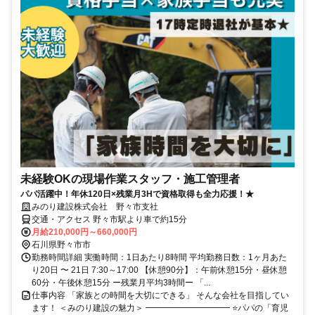
未経験OKの現場作業スタッフ・施工管理者
パパ活躍中！年休120日×残業月3Hで資格取得も全力応援！★
みのり建設株式会社 野々市支社
交通・アクセス 野々市駅より車で約15分
月給210,000円～660,000円
石川県野々市市
勤務時間詳細 実働時間：1日あたり8時間 平均勤務日数：1ヶ月あた
り20日 〜 21日 7:30～17:00 【休憩90分】：午前休憩15分・昼休憩
60分・午後休憩15分 ー残業月平均3時間ー 「...
仕事内容 「家族との時間を大切にできる」 そんな会社を目指してい
ます！ ＜みのり建設の魅力＞ ━━━━━━━━━━ ⭐パパの「育児