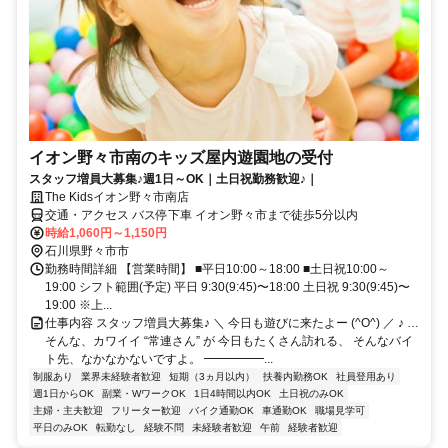
イオン野々市南のキッズ屋内遊園地の受付
スタッフ増員大募集♪週1日～OK｜土日祝勤務歓迎♪｜
The Kidsイオン野々市南店
交通・アクセス バス停下車 イオン野々市まで徒歩5分以内
時給1,060円～1,150円
石川県野々市市
勤務時間詳細 【営業時間】 ■平日10:00～18:00 ■土日祝10:00～
19:00 シフト範囲(予定) 平日 9:30(9:45)〜18:00 土日祝 9:30(9:45)〜
19:00 ※上...
仕事内容 スタッフ増員大募集♪ ＼ 今日も遊びに来たよー (^O^) ／ ♪ …
そんな、カワイイ “常連さん” が 今日もたくさん訪れる、 そんなバイ
ト先、なかなかないですよ。 ━━━━━...
制服あり
業界未経験者歓迎
短期（3ヵ月以内）
扶養内勤務OK
社員登用あり
週1日からOK
副業・WワークOK
1日4時間以内OK
土日祝のみOK
主婦・主夫歓迎
フリーター歓迎
バイク通勤OK
車通勤OK
職場見学可
平日のみOK
転勤なし
経験不問
未経験者歓迎
午前
経験者歓迎