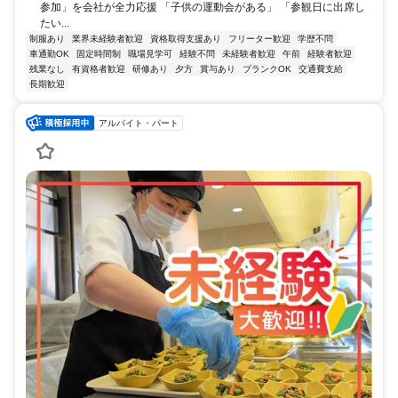
参加」を会社が全力応援 「子供の運動会がある」 「参観日に出席し
たい...
制服あり
業界未経験者歓迎
資格取得支援あり
フリーター歓迎
学歴不問
車通勤OK
固定時間制
職場見学可
経験不問
未経験者歓迎
午前
経験者歓迎
残業なし
有資格者歓迎
研修あり
夕方
賞与あり
ブランクOK
交通費支給
長期歓迎
アルバイト・パート