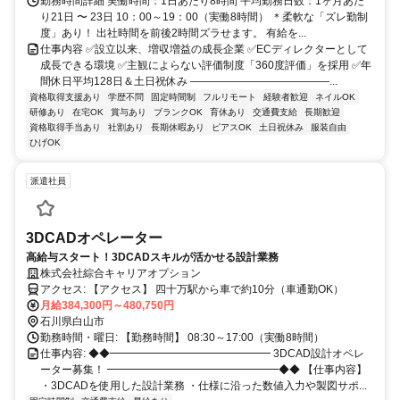
勤務時間詳細 実働時間：1日あたり8時間 平均勤務日数：1ヶ月あた
り21日 〜 23日 10：00～19：00（実働8時間） ＊柔軟な「ズレ勤制
度」あり！ 出社時間を前後2時間ズラせます。 有給を...
仕事内容 ✅設立以来、増収増益の成長企業 ✅ECディレクターとして
成長できる環境 ✅主観によらない評価制度「360度評価」を採用 ✅年
間休日平均128日＆土日祝休み ―――――――――――――...
資格取得支援あり
学歴不問
固定時間制
フルリモート
経験者歓迎
ネイルOK
研修あり
在宅OK
賞与あり
ブランクOK
育休あり
交通費支給
長期歓迎
資格取得手当あり
社割あり
長期休暇あり
ピアスOK
土日祝休み
服装自由
ひげOK
派遣社員
3DCADオペレーター
高給与スタート！3DCADスキルが活かせる設計業務
株式会社綜合キャリアオプション
アクセス: 【アクセス】 四十万駅から車で約10分（車通勤OK）
月給384,300円～480,750円
石川県白山市
勤務時間・曜日: 【勤務時間】 08:30～17:00（実働8時間）
仕事内容: ◆◆━━━━━━━━━━━━━━━ 3DCAD設計オペレ
ーター募集！ ━━━━━━━━━━━━━━━━◆◆ 【仕事内容】
・3DCADを使用した設計業務 ・仕様に沿った数値入力や製図サポ...