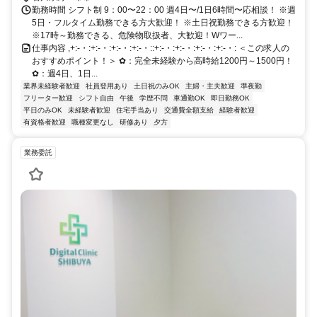
勤務時間 シフト制 9：00〜22：00 週4日〜/1日6時間〜応相談！ ※週
5日・フルタイム勤務できる方大歓迎！ ※土日祝勤務できる方歓迎！
※17時～勤務できる、危険物取扱者、大歓迎！Wワー...
仕事内容 ,+:-・:+:-・:+:-・:+:-・::+:-・:+:-・:+:-・:+:-・: ＜この求人の
おすすめポイント！＞ ✿：完全未経験から高時給1200円～1500円！
✿：週4日、1日...
業界未経験者歓迎
社員登用あり
土日祝のみOK
主婦・主夫歓迎
準夜勤
フリーター歓迎
シフト自由
午後
学歴不問
車通勤OK
即日勤務OK
平日のみOK
未経験者歓迎
住宅手当あり
交通費全額支給
経験者歓迎
有資格者歓迎
職種変更なし
研修あり
夕方
業務委託