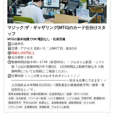
マジック:ザ・ギャザリング(MTG)のカード仕分けスタ
ッフ
MTGの基本知識でOK/電話なし・社保完備
山徳本社
交通・アクセス 北鉄バス「上林4丁目」徒歩1分
時給1,160円以上
石川県野々市市
勤務時間詳細 9:00～17:45（休憩45分） ・フルタイム歓迎 ・シフト
制 └上記の勤務時間の中で週5日、 1日5時間以上勤務可能な方 ※勤
務時間についてお気軽に ご相談ください。
仕事内容 ＼＼この求人のおすすめポイント！／ ／
━━━━━━━━━━━━━━━━━━ ✅好きを仕事にできます！ ✅
土日祝休み＆年間休日125日♪ ✅買取査定の業務経験不問 ✅接客・電
話対応なし ✅マ...
業界未経験者歓迎
扶養内勤務OK
社員登用あり
副業・WワークOK
主婦・主夫歓迎
フリーター歓迎
バイク通勤OK
シフト自由
学歴不問
車通勤OK
職場見学可
平日のみOK
転勤なし
未経験者歓迎
経験者歓迎
ネイルOK
ブランクOK
交通費支給
長期歓迎
フルタイム歓迎