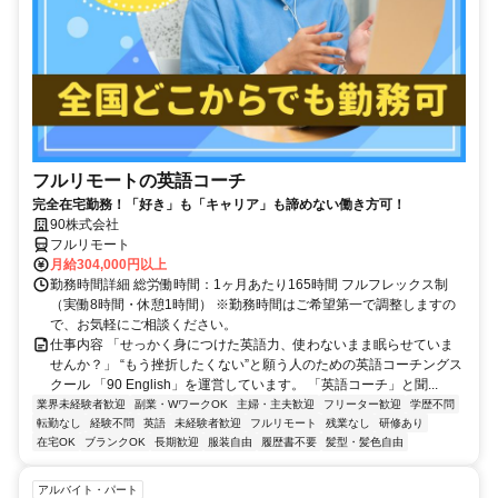
フルリモートの英語コーチ
完全在宅勤務！「好き」も「キャリア」も諦めない働き方可！
90株式会社
フルリモート
月給304,000円以上
勤務時間詳細 総労働時間：1ヶ月あたり165時間 フルフレックス制
（実働8時間・休憩1時間） ※勤務時間はご希望第一で調整しますの
で、お気軽にご相談ください。
仕事内容 「せっかく身につけた英語力、使わないまま眠らせていま
せんか？」 “もう挫折したくない”と願う人のための英語コーチングス
クール 「90 English」を運営しています。 「英語コーチ」と聞...
業界未経験者歓迎
副業・WワークOK
主婦・主夫歓迎
フリーター歓迎
学歴不問
転勤なし
経験不問
英語
未経験者歓迎
フルリモート
残業なし
研修あり
在宅OK
ブランクOK
長期歓迎
服装自由
履歴書不要
髪型・髪色自由
アルバイト・パート