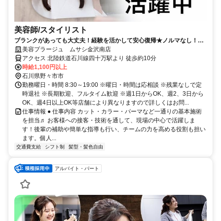
美容師/スタイリスト
ブランクがあっても大丈夫！経験を活かして安心復帰★ノルマなし！主
婦(夫)の方も多数活躍中！
美容プラージュ ムサシ金沢南店
アクセス 北陸鉄道石川線四十万駅より 徒歩約10分
時給1,100円以上
石川県野々市市
勤務曜日・時間 8:30～19:00 ※曜日・時間は応相談 ※残業なしで定
時退社 ※長期歓迎、フルタイム歓迎 ※週1日からOK、週2、3日から
OK、週4日以上OK等店舗により異なりますので詳しくはお問...
仕事情報 ● 仕事内容 カット・カラー・パーマなど一通りの基本施術
を担当♬ お客様への接客・技術を通して、現場の中心で活躍しま
す！後輩の補助や簡単な指導も行い、チームの力を高める役割も担い
ます。個人...
交通費支給
シフト制
髪型・髪色自由
アルバイト・パート