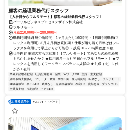
顧客の経理業務代行スタッフ
【入社日からフルリモート】顧客の経理業務代行スタッフ！
パーソルビジネスプロセスデザイン株式会社
フルリモート
月給210,000円～289,900円
勤務時間詳細 総労働時間：1ヶ月あたり160時間 ・1日8時間勤務(フ
レックス利用可) ※月末月初は繁忙期！仕事が落ち着く月半ばはフレ
ックスを利用して早上がりが可能◎ ・残業10～20時間程度 ※顧...
仕事内容 主婦の方も大歓迎！【フルリモート】であなたの経理経験
を活かしませんか？ ★採用選考～入社初日からフルリモート！ ★フ
レックスを活用してワークライフバランス抜群◎ ★主婦（夫）世代
が多く在籍...
業界未経験者歓迎
社員登用あり
副業・WワークOK
主婦・主夫歓迎
資格取得支援あり
フリーター歓迎
学歴不問
固定時間制
転勤なし
フルリモート
経験者歓迎
ネイルOK
残業なし
有資格者歓迎
在宅OK
賞与あり
ブランクOK
交通費支給
長期歓迎
ピアスOK
アルバイト・パート