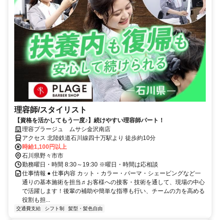
理容師/スタイリスト
【資格を活かしてもう一度♪】続けやすい理容師パート！
理容プラージュ ムサシ金沢南店
アクセス 北陸鉄道石川線四十万駅より 徒歩約10分
時給1,100円以上
石川県野々市市
勤務曜日・時間 8:30～19:30 ※曜日・時間は応相談
仕事情報 ● 仕事内容 カット・カラー・パーマ・シェービングなど一
通りの基本施術を担当♬お客様への接客・技術を通して、現場の中心
で活躍します！後輩の補助や簡単な指導も行い、チームの力を高める
役割も担...
交通費支給
シフト制
髪型・髪色自由