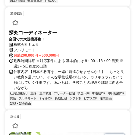
固定時間制
交通費支給
昇給あり
業務委託
探究コーディネーター
全国での大規模募集！
株式会社ミエタ
フルリモート
月給200,000円～500,000円
勤務時間詳細 ※対応案件による 基本的には 9：00～18：00 目安 ※
週2～5日程度の出勤
仕事内容 【日本の教育を、一緒に前進させませんか？】 「もっと良
い教育を届けたい」 そんな学校現場の想いを、カリキュラムという
形にしていく仕事です。 私たちは、学校ごとの理念や課題に向き合
いながら...
社員登用あり
主婦・主夫歓迎
フリーター歓迎
学歴不問
車通勤OK
即日勤務OK
英語
フルリモート
ネイルOK
長期歓迎
シフト制
ピアスOK
服装自由
髪型・髪色自由
正社員