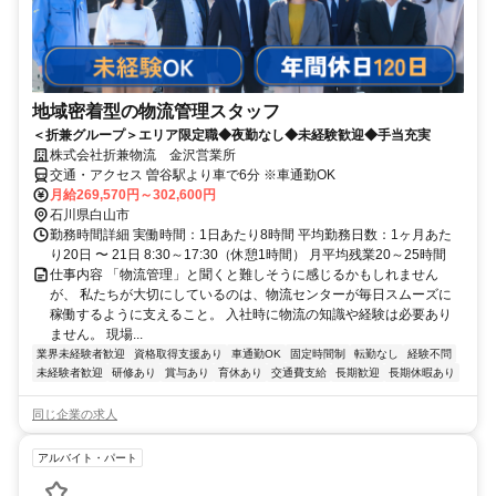
地域密着型の物流管理スタッフ
＜折兼グループ＞エリア限定職◆夜勤なし◆未経験歓迎◆手当充実
株式会社折兼物流 金沢営業所
交通・アクセス 曽谷駅より車で6分 ※車通勤OK
月給269,570円～302,600円
石川県白山市
勤務時間詳細 実働時間：1日あたり8時間 平均勤務日数：1ヶ月あた
り20日 〜 21日 8:30～17:30（休憩1時間） 月平均残業20～25時間
仕事内容 「物流管理」と聞くと難しそうに感じるかもしれません
が、 私たちが大切にしているのは、物流センターが毎日スムーズに
稼働するように支えること。 入社時に物流の知識や経験は必要あり
ません。 現場...
業界未経験者歓迎
資格取得支援あり
車通勤OK
固定時間制
転勤なし
経験不問
未経験者歓迎
研修あり
賞与あり
育休あり
交通費支給
長期歓迎
長期休暇あり
同じ企業の求人
アルバイト・パート