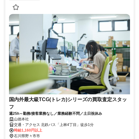
国内外最大級TCG(トレカ)シリーズの買取査定スタッ
フ
週25h～勤務/接客業務なし／業務経験不問／土日祝休み
山徳本社
交通・アクセス 北鉄バス「上林4丁目」徒歩1分
時給1,160円以上
石川県野々市市