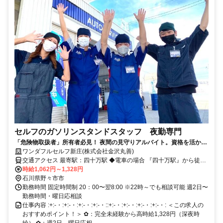
セルフのガソリンスタンドスタッフ 夜勤専門
「危険物取扱者」所有者必見！ 夜間の見守りアルバイト。資格を活かし
て、高収入が得られます
ワンダフルセルフ新庄(株式会社金沢丸善)
交通アクセス 最寄駅：四十万駅 ◆電車の場合 『四十万駅』から徒歩
時給1,062円～1,328円
20分 ◆車の場合 山側環状線「新庄交差点」から車で1分
石川県野々市市
勤務時間 固定時間制 20：00〜翌8:00 ※22時～でも相談可能 週2日〜
勤務時間・曜日応相談
仕事内容 :+:-・:+:-・:+:-・:+:-・::+:-・:+:-・:+:-・:+:-・: ＜この求人の
おすすめポイント！＞ ✿：完全未経験から高時給1,328円（深夜時