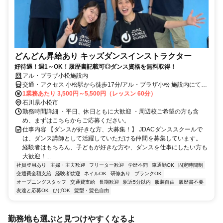
どんどん昇給あり キッズダンスインストラクター
好待遇！週1～OK！履歴書記載可◎ダンス資格を無料取得！
アル・プラザ小松施設内
交通・アクセス 小松駅から徒歩17分/アル・プラザ小松 施設内にて開
校
1業務あたり 3,500円～5,500円（レッスン 60分）
石川県小松市
勤務時間詳細 ・平日、休日ともに大歓迎 ・周辺校ご希望の方も含
め、まずはこちらからご応募ください。
仕事内容 【ダンスが好きな方、大募集！】 JDACダンススクールで
は、ダンス講師として活躍していただける仲間を募集しています。
経験者はもちろん、子どもが好きな方や、ダンスを仕事にしたい方も
大歓迎！...
社員登用あり
主婦・主夫歓迎
フリーター歓迎
学歴不問
車通勤OK
固定時間制
交通費全額支給
経験者歓迎
ネイルOK
研修あり
ブランクOK
オープニングスタッフ
交通費支給
長期歓迎
駅近5分以内
服装自由
履歴書不要
友達と応募OK
ひげOK
髪型・髪色自由
勤務地も選ぶと見つけやすくなるよ