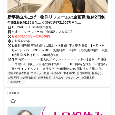
新事業立ち上げ 物件リフォームの企画職|週休2日制
年間休日休暇120日以上 ◇30代で年収1000万円以上
TSUNAGU DESIGN株式会社
交通・アクセス ・各線「金沢駅」より車9分
月給360,000円～616,500円
石川県金沢市
勤務時間詳細 実働時間：1日あたり8時間 平均勤務日数：1ヶ月あた
り20日 〜 22日 09:00～18:00 実働時間：8時間/日 ◎実働8時間・休憩
1時間 ◎残業は月20～30時間程度
仕事内容 ～～～～～求人のポイント～～～～～ ✅週休2日制・年間休
日休暇120日以上 ✅有給取得平均8.16日、10日取得を推奨！ ✅家族行
事やライフイベント、旅行などでの積極的な休日取得を推奨 ✅月...
業界未経験者歓迎
フリーター歓迎
学歴不問
車通勤OK
固定時間制
転勤なし
経験不問
未経験者歓迎
経験者歓迎
賞与あり
ブランクOK
交通費支給
長期休暇あり
派遣社員