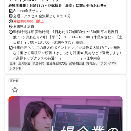
経験者募集！月給38万～花嫁様を「最幸」に輝かせるお仕事⭐
Sereno金沢サロン
交通・アクセス 金沢駅より車で10分
月給380,000円以上
石川県金沢市
勤務時間詳細 実働時間：1日あたり7時間30分 〜 8時間 平均勤務日
数：1ヶ月あたり20日 【平日】 10：30～18：00（休憩を含む） 【土
日祝】 9：00～18：00 （休憩を含む） ※婚...
仕事内容 ＼＼ この求人のポイント✨ ／／ ✅経験者大歓迎(^^♪ ✅無理
なく働ける環境◎ ✅頑張りはしっかり評価★ 賞与などで還元します♪
✅業界トップクラスの待遇✨ ┏━━━━━┓ ⭐仕事内容...
主婦・主夫歓迎
学歴不問
交通費全額支給
経験者歓迎
賞与あり
ブランクOK
シフト制
正社員