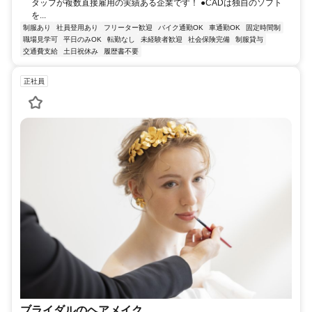
タッフが複数直接雇用の実績ある企業です！ ●CADは独自のソフト
を...
制服あり
社員登用あり
フリーター歓迎
バイク通勤OK
車通勤OK
固定時間制
職場見学可
平日のみOK
転勤なし
未経験者歓迎
社会保険完備
制服貸与
交通費支給
土日祝休み
履歴書不要
正社員
ブライダルのヘアメイク