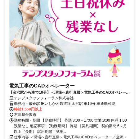
電気工事のCADオペレーター
【金沢駅から車で10分】＜現場へ直行直帰＞電気工事のCADオペレータ
ー／金沢・白山
テンプスタッフフォーラム株式会社
勤務地・最寄駅 IRいしかわ鉄道線 金沢駅 車10分 車通勤可能
時給1,550円以上
石川県金沢市
勤務時間・期間 【勤務時間】 昼勤 8:00～17:00 実働:8:00 休憩:1:00
残業なし 追記事項: 【勤務期間】 長期 【契約期間】 契約期間:6ヶ月
以上（長期） 試用期間：試用...
仕事内容 ＜現場へ直行直帰＞電気工事のCADオペレーター／金沢・