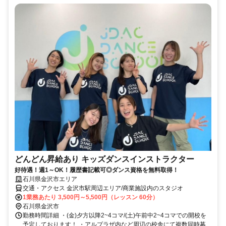
どんどん昇給あり キッズダンスインストラクター
好待遇！週1～OK！履歴書記載可◎ダンス資格を無料取得！
石川県金沢市エリア
交通・アクセス 金沢市駅周辺エリア/商業施設内のスタジオ
1業務あたり 3,500円～5,500円（レッスン 60分）
石川県金沢市
勤務時間詳細 ・(金)夕方以降2~4コマ/(土)午前中2~4コマでの開校を
予定しております！ ・アルプラザ内など周辺の校舎にて複数同時募