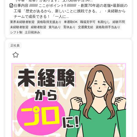
仕事内容 ///////// ここがポイント!! ////////// ・創業70年超の老舗×最新鋭の
工場 「歴史があるから、新しいことに挑戦できる。」 ・未経験から
チームで成長できる！ 「一人に...
業界未経験者歓迎
資格取得支援あり
車通勤OK
職場見学可
転勤なし
経験不問
未経験者歓迎
経験者歓迎
賞与あり
育休あり
交通費支給
資格取得手当あり
シフト制
土日祝休み
正社員