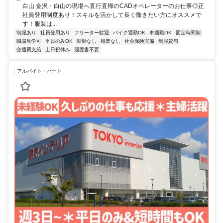
白山 金沢・白山の現場へ直行直帰のCADオペレーターのお仕事◎正
社員登用制度あり！スキルを活かして長く働きたい方にオススメで
す！服装は...
制服あり
社員登用あり
フリーター歓迎
バイク通勤OK
車通勤OK
固定時間制
職場見学可
平日のみOK
転勤なし
残業なし
社会保険完備
制服貸与
交通費支給
土日祝休み
履歴書不要
アルバイト・パート