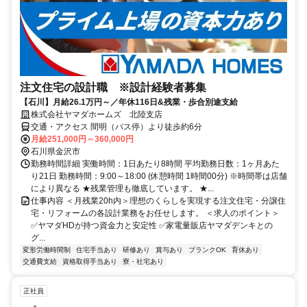
注文住宅の設計職 ※設計経験者募集
【石川】月給26.1万円～／年休116日&残業・歩合別途支給
株式会社ヤマダホームズ 北陸支店
交通・アクセス 間明（バス停）より徒歩約6分
月給251,000円～360,000円
石川県金沢市
勤務時間詳細 実働時間：1日あたり8時間 平均勤務日数：1ヶ月あた
り21日 勤務時間：9:00～18:00 (休憩時間 1時間00分) ※時間帯は店舗
により異なる ★残業管理も徹底しています。 ★...
仕事内容 ＜月残業20h内＞理想のくらしを実現する注文住宅・分譲住
宅・リフォームの各設計業務をお任せします。 ＜求人のポイント＞
✅ヤマダHDが持つ資金力と安定性 ✅家電量販店ヤマダデンキとの
グ...
変形労働時間制
住宅手当あり
研修あり
賞与あり
ブランクOK
育休あり
交通費支給
資格取得手当あり
寮・社宅あり
正社員