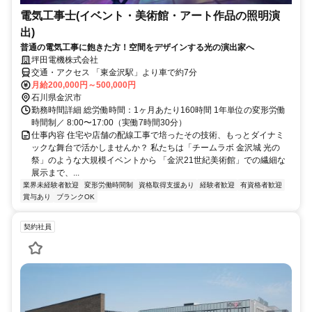
電気工事士(イベント・美術館・アート作品の照明演
出)
普通の電気工事に飽きた方！空間をデザインする光の演出家へ
坪田電機株式会社
交通・アクセス 「東金沢駅」より車で約7分
月給200,000円～500,000円
石川県金沢市
勤務時間詳細 総労働時間：1ヶ月あたり160時間 1年単位の変形労働
時間制／ 8:00〜17:00（実働7時間30分）
仕事内容 住宅や店舗の配線工事で培ったその技術、もっとダイナミ
ックな舞台で活かしませんか？ 私たちは「チームラボ ⾦沢城 光の
祭」のような大規模イベントから 「⾦沢21世紀美術館」での繊細な
展示まで、...
業界未経験者歓迎
変形労働時間制
資格取得支援あり
経験者歓迎
有資格者歓迎
賞与あり
ブランクOK
契約社員