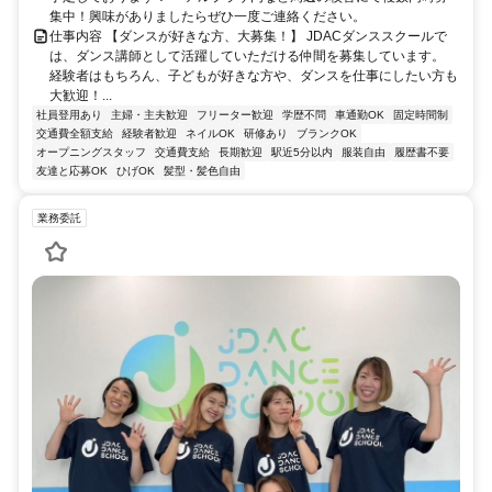
集中！興味がありましたらぜひ一度ご連絡ください。
仕事内容 【ダンスが好きな方、大募集！】 JDACダンススクールで
は、ダンス講師として活躍していただける仲間を募集しています。
経験者はもちろん、子どもが好きな方や、ダンスを仕事にしたい方も
大歓迎！...
社員登用あり
主婦・主夫歓迎
フリーター歓迎
学歴不問
車通勤OK
固定時間制
交通費全額支給
経験者歓迎
ネイルOK
研修あり
ブランクOK
オープニングスタッフ
交通費支給
長期歓迎
駅近5分以内
服装自由
履歴書不要
友達と応募OK
ひげOK
髪型・髪色自由
業務委託