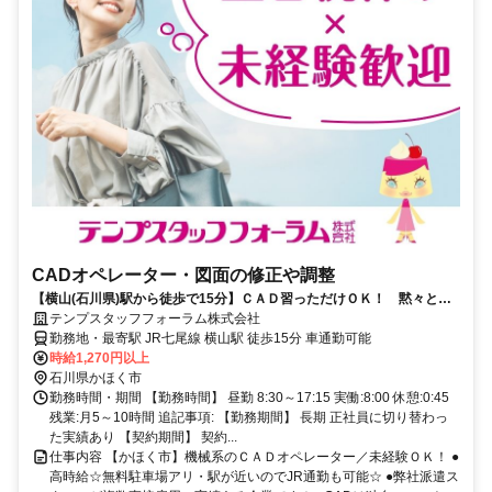
CADオペレーター・図面の修正や調整
【横山(石川県)駅から徒歩で15分】ＣＡＤ習っただけＯＫ！ 黙々とで
きるＣＡＤオペレータ
テンプスタッフフォーラム株式会社
勤務地・最寄駅 JR七尾線 横山駅 徒歩15分 車通勤可能
時給1,270円以上
石川県かほく市
勤務時間・期間 【勤務時間】 昼勤 8:30～17:15 実働:8:00 休憩:0:45
残業:月5～10時間 追記事項: 【勤務期間】 長期 正社員に切り替わっ
た実績あり 【契約期間】 契約...
仕事内容 【かほく市】機械系のＣＡＤオペレーター／未経験ＯＫ！ ●
高時給☆無料駐車場アリ・駅が近いのでJR通勤も可能☆ ●弊社派遣ス