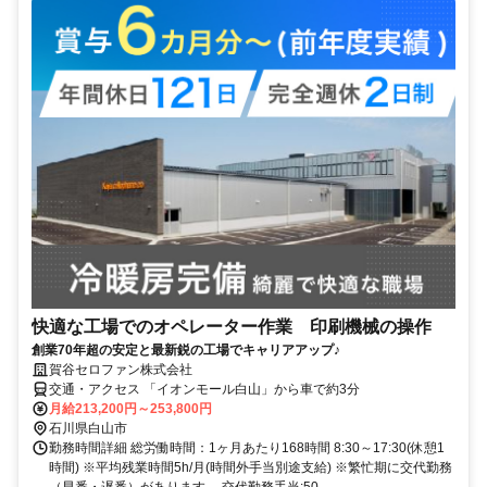
快適な⼯場でのオペレーター作業 印刷機械の操作
創業70年超の安定と最新鋭の工場でキャリアアップ♪
賀谷セロファン株式会社
交通・アクセス 「イオンモール⽩⼭」から⾞で約3分
月給213,200円～253,800円
石川県白山市
勤務時間詳細 総労働時間：1ヶ月あたり168時間 8:30～17:30(休憩1
時間) ※平均残業時間5h/月(時間外手当別途支給) ※繁忙期に交代勤務
（早番・遅番）があります。 交代勤務手当:50...