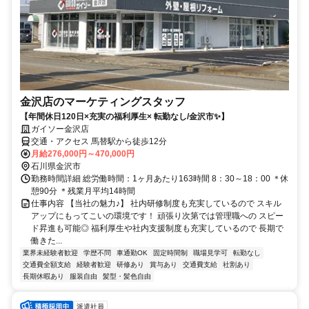
金沢店のマーケティングスタッフ
【年間休日120日×充実の福利厚生× 転勤なし/金沢市✨】
ガイソー金沢店
交通・アクセス 馬替駅から徒歩12分
月給276,000円～470,000円
石川県金沢市
勤務時間詳細 総労働時間：1ヶ月あたり163時間 8：30～18：00 ＊休
憩90分 ＊残業月平均14時間
仕事内容 【当社の魅力♪】 社内研修制度も充実しているので スキル
アップにもってこいの環境です！ 頑張り次第では管理職への スピー
ド昇進も可能◎ 福利厚生や社内支援制度も充実しているので 長期で
働きた...
業界未経験者歓迎
学歴不問
車通勤OK
固定時間制
職場見学可
転勤なし
交通費全額支給
経験者歓迎
研修あり
賞与あり
交通費支給
社割あり
長期休暇あり
服装自由
髪型・髪色自由
派遣社員