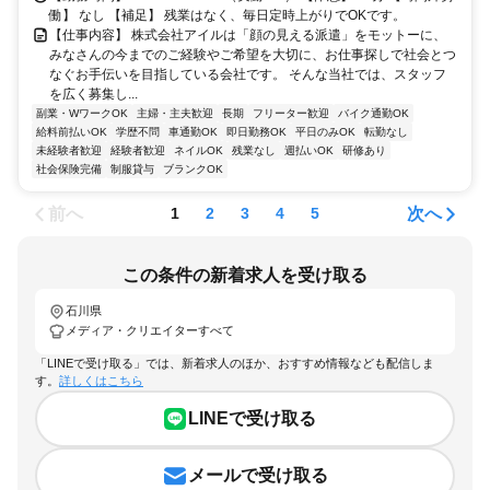
働】 なし 【補足】 残業はなく、毎日定時上がりでOKです。
【仕事内容】 株式会社アイルは「顔の見える派遣」をモットーに、
みなさんの今までのご経験やご希望を大切に、お仕事探しで社会とつ
なぐお手伝いを目指している会社です。 そんな当社では、スタッフ
を広く募集し...
副業・WワークOK
主婦・主夫歓迎
長期
フリーター歓迎
バイク通勤OK
給料前払いOK
学歴不問
車通勤OK
即日勤務OK
平日のみOK
転勤なし
未経験者歓迎
経験者歓迎
ネイルOK
残業なし
週払いOK
研修あり
社会保険完備
制服貸与
ブランクOK
前へ
次へ
1
2
3
4
5
この条件の新着求人を受け取る
石川県
メディア・クリエイターすべて
「LINEで受け取る」では、新着求人のほか、おすすめ情報なども配信しま
す。
詳しくはこちら
LINEで受け取る
メールで受け取る