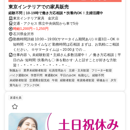
東京インテリアでの家具販売
経験不問｜10-19時で働き方応相談＊扶養内OK！主婦活躍中
東京インテリア家具 金沢店
交通・アクセス 県立中央病院から車で5分
時給1,200円～1,250円
石川県金沢市
勤務時間詳細 10:00～19:00(サマータイム期間あり) ※週3日～OK ※
短時間・フルタイムなど 勤務時間は応相談 まずは、お気軽にご相談
ください。 ※サマータイムは～20:00までの ...
仕事内容 ＼ 未経験歓迎＊主婦さん多数活躍中！ ／ 働き方応相談｜平
日のみ･短時間･扶養内も〇 体を動かす･人と話すことが好きな方歓
迎！ - ＊ - ＊ - ＊ - ＊ - ＊ - ＊ - ＊ - ...
制服あり
業界未経験者歓迎
社員登用あり
主婦・主夫歓迎
フリーター歓迎
バイク通勤OK
学歴不問
車通勤OK
平日のみOK
転勤なし
経験不問
未経験者歓迎
交通費全額支給
午前
経験者歓迎
有資格者歓迎
研修あり
夕方
賞与あり
ブランクOK
派遣社員