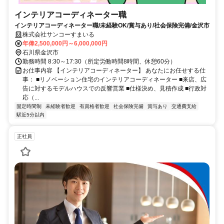
インテリアコーディネーター職
インテリアコーディネーター職/未経験OK/賞与あり/社会保険完備/金沢市
株式会社サンコーすまいる
年俸2,500,000円～6,000,000円
石川県金沢市
勤務時間 8:30～17:30（所定労働時間8時間、休憩60分）
お仕事内容 【インテリアコーディネーター】 あなたにお任せする仕
事： ■リノベーション住宅のインテリアコーディネーター ■来店、広
告に対するモデルハウスでの反響営業 ■仕様決め、見積作成 ■行政対
応（...
固定時間制
未経験者歓迎
有資格者歓迎
社会保険完備
賞与あり
交通費支給
駅近5分以内
正社員