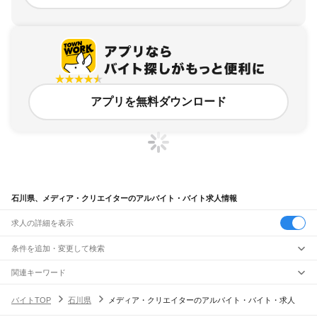
アプリを無料ダウンロード
石川県、メディア・クリエイターのアルバイト・バイト求人情報
求人の詳細を表示
条件を追加・変更して検索
市区町村を追加・変更
関連キーワード
石川県 コンテンツクリエイター
石川県 クリエイト
石川県 シナリオライター
石川県
駅を追加・変更
バイトTOP
石川県
メディア・クリエイターのアルバイト・バイト・求人
石川県 作家
石川県 金沢市 メディア・クリエイター イラスト
石川県
すべて
金沢市
七尾市
小松市
輪島市
珠洲市
加賀市
羽咋市
かほく市
白山市
能美市