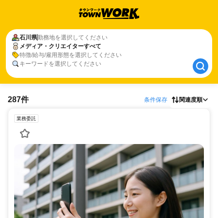
石川県
石川県
勤務地を選択してください
メディア・クリエイターすべて
メディア・クリエイターすべて
特徴/給与/雇用形態を選択してください
キーワードを選択してください
287件
条件保存
関連度順
業務委託