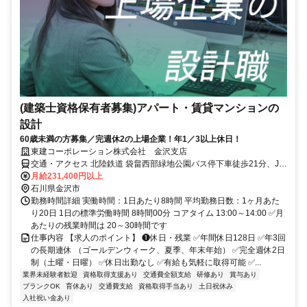
(建築士資格保有者募集)アパート・賃貸マンションの
設計
60歳未満の方募集／完週休2の上場企業！年1／3以上休日！
東建コーポレーション株式会社 金沢支店
交通・アクセス 北陸鉄道 袋畠西部緑地公園バス停下車徒歩21分、JR
北陸本線 西金沢駅下車徒歩25分
月給231,400円以上
石川県金沢市
勤務時間詳細 実働時間：1日あたり8時間 平均勤務日数：1ヶ月あた
り20日 1日の標準労働時間 8時間00分 コアタイム 13:00～14:00 ✅月
あたりの残業時間は 20～30時間です
仕事内容 【求人のポイント】 ❶休日・残業 ✅年間休日128日 ✅年3回
の長期連休 （ゴールデンウィーク、夏季、年末年始） ✅完全週休2日
制（土曜・日曜） ✅休日出勤なし ✅有給も気軽に取得可能 ✅...
業界未経験者歓迎
資格取得支援あり
交通費全額支給
研修あり
賞与あり
ブランクOK
育休あり
交通費支給
資格取得手当あり
土日祝休み
入社祝い金あり