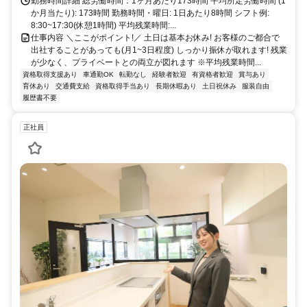
勤務時間詳細 総労働時間：1ヶ月あたり173時間 平均所定労働時間 (1
か月当たり): 173時間 勤務時間・曜日: 1日あたり8時間 シフト例:
8:30~17:30(休憩1時間) 平均残業時間:...
仕事内容 ＼ここがポイント!／ 土日は基本お休み! お客様のご都合で
出社することがあっても(月1~3日程度) しっかり振休が取れます! 残業
が少なく、プライベートとの両立が図れます ※平均残業時間...
資格取得支援あり
車通勤OK
転勤なし
経験者歓迎
有資格者歓迎
賞与あり
育休あり
交通費支給
資格取得手当あり
長期休暇あり
土日祝休み
服装自由
履歴書不要
正社員