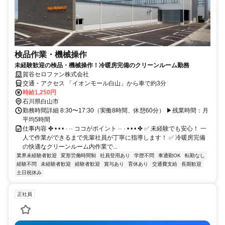
検品作業・機械操作
未経験歓迎の検品・機械操作！冷暖房完備のクリーンルーム勤務
賀谷セロファン株式会社
交通・アクセス 「イオンモール⽩⼭」から⾞で約3分
時給1,250円
石川県白山市
勤務時間詳細 8:30〜17:30（実働8時間、休憩60分） ▶︎残業時間：月
平均5時間
仕事内容 ✤ • • • · ·· ココがポイント ·· · • • • ✤ ✅ 未経験でも安心！ 一
人で作業ができるまで先輩社員が丁寧に指導します！ ✅ 冷暖房完備
の快適なクリーンルーム内作業で...
業界未経験者歓迎
変形労働時間制
社員登用あり
学歴不問
車通勤OK
転勤なし
経験不問
未経験者歓迎
経験者歓迎
賞与あり
育休あり
交通費支給
長期歓迎
土日祝休み
正社員