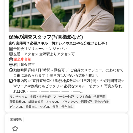
保険の調査スタッフ(写真撮影など)
直行直帰可＊必要スキル一切ナシ／やればやる分稼げる仕事！
合同会社ソリューションジャパン
交通・アクセス 金沢駅よりアクセス可
完全歩合制
石川県金沢市
勤務時間詳細 1日2時間～勤務可 ／ ご自身のスケジュールにあわせて
自由に決められます！ 働き方はいろいろ選択可能♪ ＼
仕事内容 ✅ 直行直帰OK！勤務地多数◎ ✅ 1日2時間～の短時間可能✨
Wワークや副業にもピッタリ ✅ 必要なスキル一切ナシ！ 写真が取れ
ればOK ･･━━･･━━･･━━･･━━･･━━...
ランチタイム
主婦・主夫歓迎
フリーター歓迎
シフト自由
学歴不問
即日勤務OK
経験者歓迎
ネイルOK
ブランクOK
長期歓迎
完全歩合制
ピアスOK
服装自由
ひげOK
髪型・髪色自由
業務委託