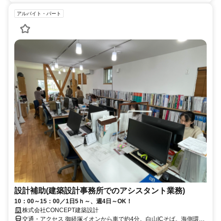
アルバイト・パート
設計補助(建築設計事務所でのアシスタント業務)
10：00～15：00／1日5ｈ～、週4日～OK！
株式会社CONCEPT建築設計
交通・アクセス 御経塚イオンから車で約4分。白山ICそば。海側環状