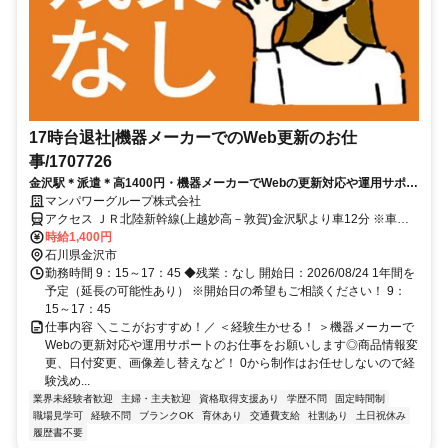
17時台退社|機器メーカーでのWeb更新のお仕
事/1707726
金沢駅＊派遣＊高1400円・機器メーカーでWebの更新対応や運用サポー
ト・／17時台退社／開始日：2026/08/24
マンパワーグループ株式会社
アクセス ＪＲ北陸新幹線(上越妙高－敦賀)金沢駅より車12分 ※車通
勤可 ※交通費支給(規定あり)★17時台迄 ★残業なし
時給1,400円
石川県金沢市
勤務時間 9：15～17：45 ◆残業：なし 開始日：2026/08/24 1年間を
予定（延長の可能性あり） ※開始日の希望もご相談ください！ 9：
15～17：45
仕事内容 ＼ここがおすすめ！／ ＜経験生かせる！ ＞機器メーカーで
Webの更新対応や運用サポートのお仕事をお願いします◎商品情報変
更、日付変更、画像差し替えなど！ 0から制作はお任せしないので経
験浅め...
業界未経験者歓迎
主婦・主夫歓迎
資格取得支援あり
学歴不問
固定時間制
職場見学可
経験不問
ブランクOK
育休あり
交通費支給
社割あり
土日祝休み
履歴書不要