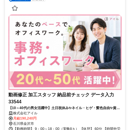
動画修正 加工スタッフ 納品前チェック データ入力
33544
【10～40代の男女活躍中】土日祝休み✨️ネイル・ヒゲ・髪色自由✨️資
格・経験不問ですぐにスタートOK
株式会社アイル
月給190,240円
石川県金沢市
【勤務時間】 9：00～18：00（実働8ｈ） 【休憩】 60分 【時間外労