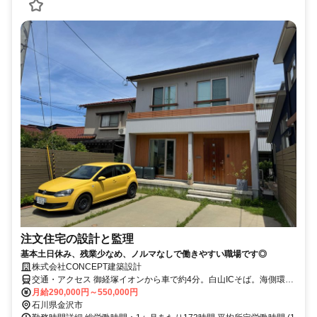
注文住宅の設計と監理
基本土日休み、残業少なめ、ノルマなしで働きやすい職場です◎
株式会社CONCEPT建築設計
交通・アクセス 御経塚イオンから車で約4分。白山ICそば。海側環状
線近く、多方面からのアクセス良好
月給290,000円～550,000円
石川県金沢市